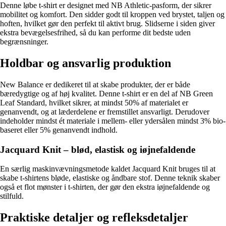
Denne løbe t-shirt er designet med NB Athletic-pasform, der sikrer
mobilitet og komfort. Den sidder godt til kroppen ved brystet, taljen og
hoften, hvilket gør den perfekt til aktivt brug. Slidserne i siden giver
ekstra bevægelsesfrihed, så du kan performe dit bedste uden
begrænsninger.
Holdbar og ansvarlig produktion
New Balance er dedikeret til at skabe produkter, der er både
bæredygtige og af høj kvalitet. Denne t-shirt er en del af NB Green
Leaf Standard, hvilket sikrer, at mindst 50% af materialet er
genanvendt, og at læderdelene er fremstillet ansvarligt. Derudover
indeholder mindst ét materiale i mellem- eller ydersålen mindst 3% bio-
baseret eller 5% genanvendt indhold.
Jacquard Knit – blød, elastisk og iøjnefaldende
En særlig maskinvævningsmetode kaldet Jacquard Knit bruges til at
skabe t-shirtens bløde, elastiske og åndbare stof. Denne teknik skaber
også et flot mønster i t-shirten, der gør den ekstra iøjnefaldende og
stilfuld.
Praktiske detaljer og refleksdetaljer