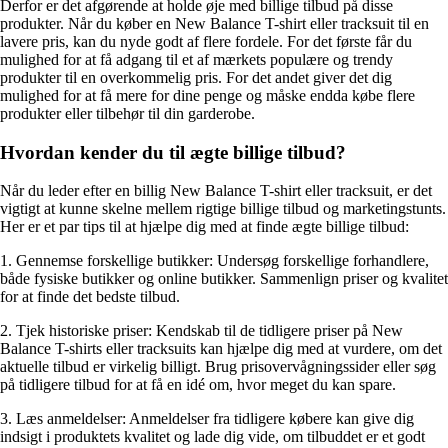
Derfor er det afgørende at holde øje med billige tilbud på disse
produkter. Når du køber en New Balance T-shirt eller tracksuit til en
lavere pris, kan du nyde godt af flere fordele. For det første får du
mulighed for at få adgang til et af mærkets populære og trendy
produkter til en overkommelig pris. For det andet giver det dig
mulighed for at få mere for dine penge og måske endda købe flere
produkter eller tilbehør til din garderobe.
Hvordan kender du til ægte billige tilbud?
Når du leder efter en billig New Balance T-shirt eller tracksuit, er det
vigtigt at kunne skelne mellem rigtige billige tilbud og marketingstunts.
Her er et par tips til at hjælpe dig med at finde ægte billige tilbud:
1. Gennemse forskellige butikker: Undersøg forskellige forhandlere,
både fysiske butikker og online butikker. Sammenlign priser og kvalitet
for at finde det bedste tilbud.
2. Tjek historiske priser: Kendskab til de tidligere priser på New
Balance T-shirts eller tracksuits kan hjælpe dig med at vurdere, om det
aktuelle tilbud er virkelig billigt. Brug prisovervågningssider eller søg
på tidligere tilbud for at få en idé om, hvor meget du kan spare.
3. Læs anmeldelser: Anmeldelser fra tidligere købere kan give dig
indsigt i produktets kvalitet og lade dig vide, om tilbuddet er et godt