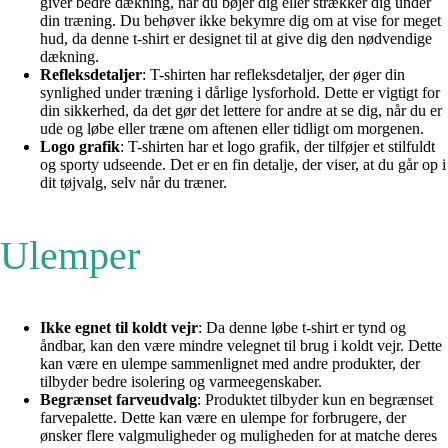
giver bedre dækning, når du bøjer dig eller strækker dig under
din træning. Du behøver ikke bekymre dig om at vise for meget
hud, da denne t-shirt er designet til at give dig den nødvendige
dækning.
Refleksdetaljer
: T-shirten har refleksdetaljer, der øger din
synlighed under træning i dårlige lysforhold. Dette er vigtigt for
din sikkerhed, da det gør det lettere for andre at se dig, når du er
ude og løbe eller træne om aftenen eller tidligt om morgenen.
Logo grafik
: T-shirten har et logo grafik, der tilføjer et stilfuldt
og sporty udseende. Det er en fin detalje, der viser, at du går op i
dit tøjvalg, selv når du træner.
Ulemper
Ikke egnet til koldt vejr
: Da denne løbe t-shirt er tynd og
åndbar, kan den være mindre velegnet til brug i koldt vejr. Dette
kan være en ulempe sammenlignet med andre produkter, der
tilbyder bedre isolering og varmeegenskaber.
Begrænset farveudvalg
: Produktet tilbyder kun en begrænset
farvepalette. Dette kan være en ulempe for forbrugere, der
ønsker flere valgmuligheder og muligheden for at matche deres