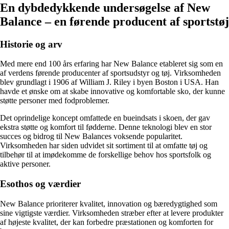
En dybdedykkende undersøgelse af New
Balance – en førende producent af sportstøj
Historie og arv
Med mere end 100 års erfaring har New Balance etableret sig som en
af verdens førende producenter af sportsudstyr og tøj. Virksomheden
blev grundlagt i 1906 af William J. Riley i byen Boston i USA. Han
havde et ønske om at skabe innovative og komfortable sko, der kunne
støtte personer med fodproblemer.
Det oprindelige koncept omfattede en bueindsats i skoen, der gav
ekstra støtte og komfort til fødderne. Denne teknologi blev en stor
succes og bidrog til New Balances voksende popularitet.
Virksomheden har siden udvidet sit sortiment til at omfatte tøj og
tilbehør til at imødekomme de forskellige behov hos sportsfolk og
aktive personer.
Esothos og værdier
New Balance prioriterer kvalitet, innovation og bæredygtighed som
sine vigtigste værdier. Virksomheden stræber efter at levere produkter
af højeste kvalitet, der kan forbedre præstationen og komforten for