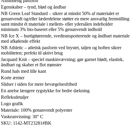
Almindelig pasform
Egenskaber – tynd, blød og åndbar
NB Green Leaf Standard – sikrer at mindst 50% af materialet er
genanvendt og/eller læderdelene støtter en mere ansvarlig fremstilling
samt mindst ét materiale i mellem- eller ydersålen indeholder
minimum 3% bio-baseret eller 5% genanvendt indhold
NB Ice X – hurtigttørrende, svedtransporterende og åndbart materiale
med afkølende effekt
NB Athletic – atletisk pasform ved brystet, taljen og hoften sikrer
mobiliteten; perfekt til aktivt brug
Jacquard Knit – speciel maskinvævning; gør garnet blødt, elastisk,
åndbart og skaber et flot mønster
Rund hals med lille kant
Korte ærmer
Slidser i siden for mere bevægelsesfrihed
En anelse længere rygstykke for bedre dækning
Refleksdetaljer
Logo grafik
Materiale: 100% genanvendt polyester
Vaskeanvisning: 30° C
SKU: 1142-MT23281#BK