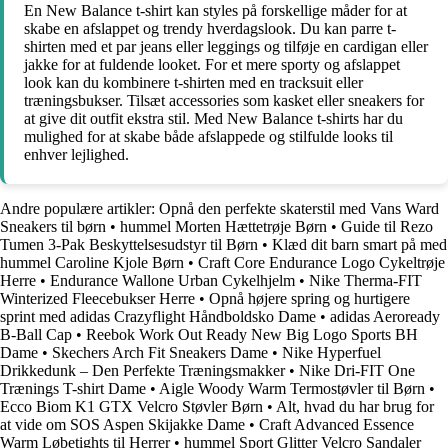
En New Balance t-shirt kan styles på forskellige måder for at
skabe en afslappet og trendy hverdagslook. Du kan parre t-
shirten med et par jeans eller leggings og tilføje en cardigan eller
jakke for at fuldende looket. For et mere sporty og afslappet
look kan du kombinere t-shirten med en tracksuit eller
træningsbukser. Tilsæt accessories som kasket eller sneakers for
at give dit outfit ekstra stil. Med New Balance t-shirts har du
mulighed for at skabe både afslappede og stilfulde looks til
enhver lejlighed.
Andre populære artikler:
Opnå den perfekte skaterstil med Vans Ward
Sneakers til børn
•
hummel Morten Hættetrøje Børn
•
Guide til Rezo
Tumen 3-Pak Beskyttelsesudstyr til Børn
•
Klæd dit barn smart på med
hummel Caroline Kjole Børn
•
Craft Core Endurance Logo Cykeltrøje
Herre
•
Endurance Wallone Urban Cykelhjelm
•
Nike Therma-FIT
Winterized Fleecebukser Herre
•
Opnå højere spring og hurtigere
sprint med adidas Crazyflight Håndboldsko Dame
•
adidas Aeroready
B-Ball Cap
•
Reebok Work Out Ready New Big Logo Sports BH
Dame
•
Skechers Arch Fit Sneakers Dame
•
Nike Hyperfuel
Drikkedunk – Den Perfekte Træningsmakker
•
Nike Dri-FIT One
Trænings T-shirt Dame
•
Aigle Woody Warm Termostøvler til Børn
•
Ecco Biom K1 GTX Velcro Støvler Børn
•
Alt, hvad du har brug for
at vide om SOS Aspen Skijakke Dame
•
Craft Advanced Essence
Warm Løbetights til Herrer
•
hummel Sport Glitter Velcro Sandaler