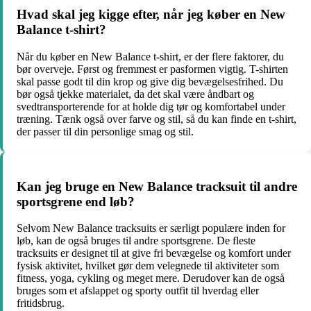
Hvad skal jeg kigge efter, når jeg køber en New
Balance t-shirt?
Når du køber en New Balance t-shirt, er der flere faktorer, du
bør overveje. Først og fremmest er pasformen vigtig. T-shirten
skal passe godt til din krop og give dig bevægelsesfrihed. Du
bør også tjekke materialet, da det skal være åndbart og
svedtransporterende for at holde dig tør og komfortabel under
træning. Tænk også over farve og stil, så du kan finde en t-shirt,
der passer til din personlige smag og stil.
Kan jeg bruge en New Balance tracksuit til andre
sportsgrene end løb?
Selvom New Balance tracksuits er særligt populære inden for
løb, kan de også bruges til andre sportsgrene. De fleste
tracksuits er designet til at give fri bevægelse og komfort under
fysisk aktivitet, hvilket gør dem velegnede til aktiviteter som
fitness, yoga, cykling og meget mere. Derudover kan de også
bruges som et afslappet og sporty outfit til hverdag eller
fritidsbrug.