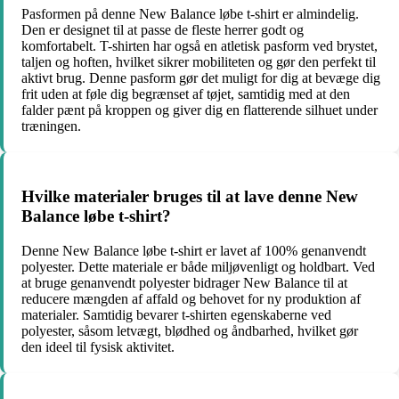
Pasformen på denne New Balance løbe t-shirt er almindelig.
Den er designet til at passe de fleste herrer godt og
komfortabelt. T-shirten har også en atletisk pasform ved brystet,
taljen og hoften, hvilket sikrer mobiliteten og gør den perfekt til
aktivt brug. Denne pasform gør det muligt for dig at bevæge dig
frit uden at føle dig begrænset af tøjet, samtidig med at den
falder pænt på kroppen og giver dig en flatterende silhuet under
træningen.
Hvilke materialer bruges til at lave denne New
Balance løbe t-shirt?
Denne New Balance løbe t-shirt er lavet af 100% genanvendt
polyester. Dette materiale er både miljøvenligt og holdbart. Ved
at bruge genanvendt polyester bidrager New Balance til at
reducere mængden af affald og behovet for ny produktion af
materialer. Samtidig bevarer t-shirten egenskaberne ved
polyester, såsom letvægt, blødhed og åndbarhed, hvilket gør
den ideel til fysisk aktivitet.