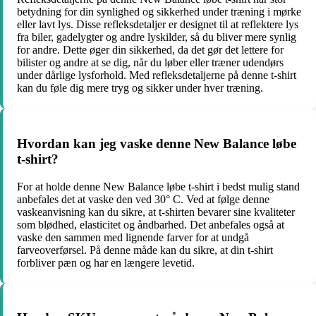
betydning for din synlighed og sikkerhed under træning i mørke
eller lavt lys. Disse refleksdetaljer er designet til at reflektere lys
fra biler, gadelygter og andre lyskilder, så du bliver mere synlig
for andre. Dette øger din sikkerhed, da det gør det lettere for
bilister og andre at se dig, når du løber eller træner udendørs
under dårlige lysforhold. Med refleksdetaljerne på denne t-shirt
kan du føle dig mere tryg og sikker under hver træning.
Hvordan kan jeg vaske denne New Balance løbe
t-shirt?
For at holde denne New Balance løbe t-shirt i bedst mulig stand
anbefales det at vaske den ved 30° C. Ved at følge denne
vaskeanvisning kan du sikre, at t-shirten bevarer sine kvaliteter
som blødhed, elasticitet og åndbarhed. Det anbefales også at
vaske den sammen med lignende farver for at undgå
farveoverførsel. På denne måde kan du sikre, at din t-shirt
forbliver pæn og har en længere levetid.