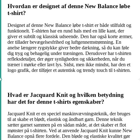
Hvordan er designet af denne New Balance løbe
t-shirt?
Designet af denne New Balance løbe t-shirt er både stilfuldt og
funktionelt. T-shirten har en rund hals med en lille kant, der
giver et subtilt og klassisk udseende. Den har også korte ærmer,
der tillader bevægelsesfrihed og luftgennemstrømning. En
anelse længere rygstykke giver bedre dækning, så du kan føle
dig tryg og behagelig under træningen. Derudover har t-shirten
refleksdetaljer, der øger synligheden og sikkerheden, når du
træner i mørke eller lavt lys. Sidst, men ikke mindst, har den et
logo grafik, der tilføjer et autentisk og trendy touch til t-shirten.
Hvad er Jacquard Knit og hvilken betydning
har det for denne t-shirts egenskaber?
Jacquard Knit er en speciel maskinvævningsteknik, der bruges
til at skabe et blødt, elastisk og åndbart garn. Denne teknik
sætter garnet sammen på en sådan måde, at det skaber et flot
mønster på t-shirten. Ved at anvende Jacquard Knit kunne New
Balance opnå flere fordele. Den bløde og elastiske kvalitet gør