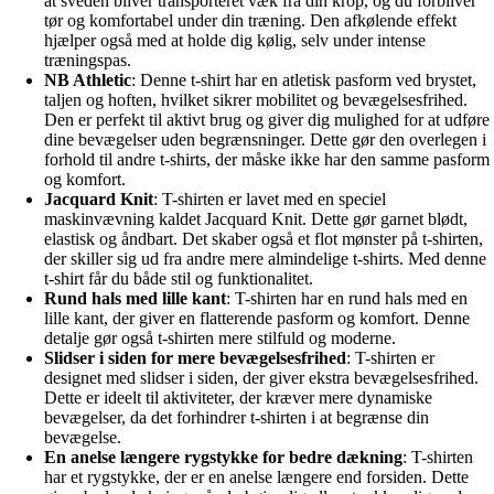
at sveden bliver transporteret væk fra din krop, og du forbliver
tør og komfortabel under din træning. Den afkølende effekt
hjælper også med at holde dig kølig, selv under intense
træningspas.
NB Athletic
: Denne t-shirt har en atletisk pasform ved brystet,
taljen og hoften, hvilket sikrer mobilitet og bevægelsesfrihed.
Den er perfekt til aktivt brug og giver dig mulighed for at udføre
dine bevægelser uden begrænsninger. Dette gør den overlegen i
forhold til andre t-shirts, der måske ikke har den samme pasform
og komfort.
Jacquard Knit
: T-shirten er lavet med en speciel
maskinvævning kaldet Jacquard Knit. Dette gør garnet blødt,
elastisk og åndbart. Det skaber også et flot mønster på t-shirten,
der skiller sig ud fra andre mere almindelige t-shirts. Med denne
t-shirt får du både stil og funktionalitet.
Rund hals med lille kant
: T-shirten har en rund hals med en
lille kant, der giver en flatterende pasform og komfort. Denne
detalje gør også t-shirten mere stilfuld og moderne.
Slidser i siden for mere bevægelsesfrihed
: T-shirten er
designet med slidser i siden, der giver ekstra bevægelsesfrihed.
Dette er ideelt til aktiviteter, der kræver mere dynamiske
bevægelser, da det forhindrer t-shirten i at begrænse din
bevægelse.
En anelse længere rygstykke for bedre dækning
: T-shirten
har et rygstykke, der er en anelse længere end forsiden. Dette