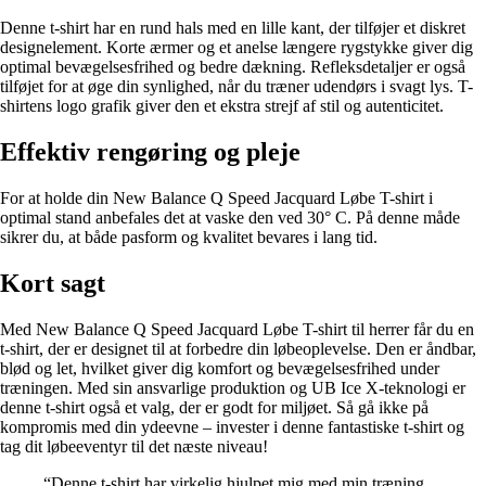
Denne t-shirt har en rund hals med en lille kant, der tilføjer et diskret
designelement. Korte ærmer og et anelse længere rygstykke giver dig
optimal bevægelsesfrihed og bedre dækning. Refleksdetaljer er også
tilføjet for at øge din synlighed, når du træner udendørs i svagt lys. T-
shirtens logo grafik giver den et ekstra strejf af stil og autenticitet.
Effektiv rengøring og pleje
For at holde din New Balance Q Speed Jacquard Løbe T-shirt i
optimal stand anbefales det at vaske den ved 30° C. På denne måde
sikrer du, at både pasform og kvalitet bevares i lang tid.
Kort sagt
Med New Balance Q Speed Jacquard Løbe T-shirt til herrer får du en
t-shirt, der er designet til at forbedre din løbeoplevelse. Den er åndbar,
blød og let, hvilket giver dig komfort og bevægelsesfrihed under
træningen. Med sin ansvarlige produktion og UB Ice X-teknologi er
denne t-shirt også et valg, der er godt for miljøet. Så gå ikke på
kompromis med din ydeevne – invester i denne fantastiske t-shirt og
tag dit løbeeventyr til det næste niveau!
“Denne t-shirt har virkelig hjulpet mig med min træning.