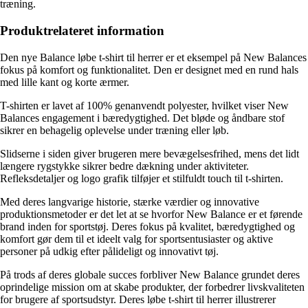
træning.
Produktrelateret information
Den nye Balance løbe t-shirt til herrer er et eksempel på New Balances
fokus på komfort og funktionalitet. Den er designet med en rund hals
med lille kant og korte ærmer.
T-shirten er lavet af 100% genanvendt polyester, hvilket viser New
Balances engagement i bæredygtighed. Det bløde og åndbare stof
sikrer en behagelig oplevelse under træning eller løb.
Slidserne i siden giver brugeren mere bevægelsesfrihed, mens det lidt
længere rygstykke sikrer bedre dækning under aktiviteter.
Refleksdetaljer og logo grafik tilføjer et stilfuldt touch til t-shirten.
Med deres langvarige historie, stærke værdier og innovative
produktionsmetoder er det let at se hvorfor New Balance er et førende
brand inden for sportstøj. Deres fokus på kvalitet, bæredygtighed og
komfort gør dem til et ideelt valg for sportsentusiaster og aktive
personer på udkig efter pålideligt og innovativt tøj.
På trods af deres globale succes forbliver New Balance grundet deres
oprindelige mission om at skabe produkter, der forbedrer livskvaliteten
for brugere af sportsudstyr. Deres løbe t-shirt til herrer illustrerer