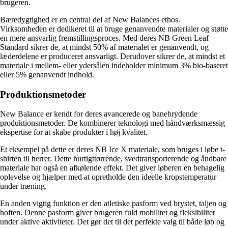
brugeren.
Bæredygtighed er en central del af New Balances ethos.
Virksomheden er dedikeret til at bruge genanvendte materialer og støtte
en mere ansvarlig fremstillingsproces. Med deres NB Green Leaf
Standard sikrer de, at mindst 50% af materialet er genanvendt, og
læderdelene er produceret ansvarligt. Derudover sikrer de, at mindst et
materiale i mellem- eller ydersålen indeholder minimum 3% bio-baseret
eller 5% genanvendt indhold.
Produktionsmetoder
New Balance er kendt for deres avancerede og banebrydende
produktionsmetoder. De kombinerer teknologi med håndværksmæssig
ekspertise for at skabe produkter i høj kvalitet.
Et eksempel på dette er deres NB Ice X materiale, som bruges i løbe t-
shirten til herrer. Dette hurtigttørrende, svedtransporterende og åndbare
materiale har også en afkølende effekt. Det giver løberen en behagelig
oplevelse og hjælper med at opretholde den ideelle kropstemperatur
under træning.
En anden vigtig funktion er den atletiske pasform ved brystet, taljen og
hoften. Denne pasform giver brugeren fuld mobilitet og fleksibilitet
under aktive aktiviteter. Det gør det til det perfekte valg til både løb og