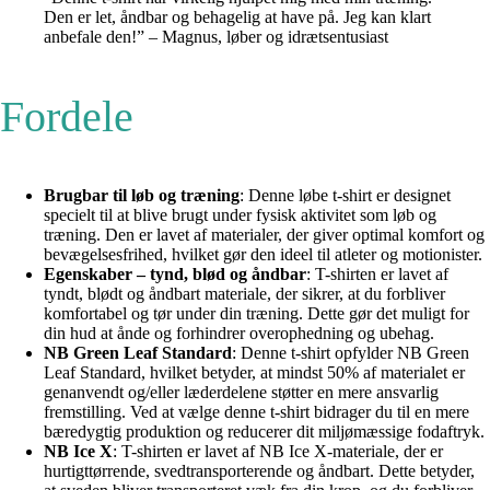
Den er let, åndbar og behagelig at have på. Jeg kan klart
anbefale den!” – Magnus, løber og idrætsentusiast
Fordele
Brugbar til løb og træning
: Denne løbe t-shirt er designet
specielt til at blive brugt under fysisk aktivitet som løb og
træning. Den er lavet af materialer, der giver optimal komfort og
bevægelsesfrihed, hvilket gør den ideel til atleter og motionister.
Egenskaber – tynd, blød og åndbar
: T-shirten er lavet af
tyndt, blødt og åndbart materiale, der sikrer, at du forbliver
komfortabel og tør under din træning. Dette gør det muligt for
din hud at ånde og forhindrer overophedning og ubehag.
NB Green Leaf Standard
: Denne t-shirt opfylder NB Green
Leaf Standard, hvilket betyder, at mindst 50% af materialet er
genanvendt og/eller læderdelene støtter en mere ansvarlig
fremstilling. Ved at vælge denne t-shirt bidrager du til en mere
bæredygtig produktion og reducerer dit miljømæssige fodaftryk.
NB Ice X
: T-shirten er lavet af NB Ice X-materiale, der er
hurtigttørrende, svedtransporterende og åndbart. Dette betyder,