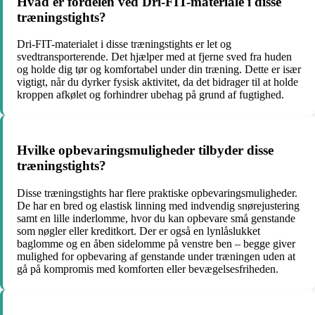
Hvad er fordelen ved Dri-FIT-materiale i disse
træningstights?
Dri-FIT-materialet i disse træningstights er let og
svedtransporterende. Det hjælper med at fjerne sved fra huden
og holde dig tør og komfortabel under din træning. Dette er især
vigtigt, når du dyrker fysisk aktivitet, da det bidrager til at holde
kroppen afkølet og forhindrer ubehag på grund af fugtighed.
Hvilke opbevaringsmuligheder tilbyder disse
træningstights?
Disse træningstights har flere praktiske opbevaringsmuligheder.
De har en bred og elastisk linning med indvendig snørejustering
samt en lille inderlomme, hvor du kan opbevare små genstande
som nøgler eller kreditkort. Der er også en lynlåslukket
baglomme og en åben sidelomme på venstre ben – begge giver
mulighed for opbevaring af genstande under træningen uden at
gå på kompromis med komforten eller bevægelsesfriheden.