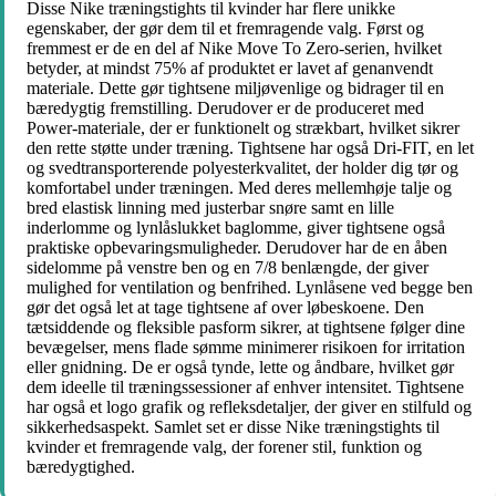
Disse Nike træningstights til kvinder har flere unikke
egenskaber, der gør dem til et fremragende valg. Først og
fremmest er de en del af Nike Move To Zero-serien, hvilket
betyder, at mindst 75% af produktet er lavet af genanvendt
materiale. Dette gør tightsene miljøvenlige og bidrager til en
bæredygtig fremstilling. Derudover er de produceret med
Power-materiale, der er funktionelt og strækbart, hvilket sikrer
den rette støtte under træning. Tightsene har også Dri-FIT, en let
og svedtransporterende polyesterkvalitet, der holder dig tør og
komfortabel under træningen. Med deres mellemhøje talje og
bred elastisk linning med justerbar snøre samt en lille
inderlomme og lynlåslukket baglomme, giver tightsene også
praktiske opbevaringsmuligheder. Derudover har de en åben
sidelomme på venstre ben og en 7/8 benlængde, der giver
mulighed for ventilation og benfrihed. Lynlåsene ved begge ben
gør det også let at tage tightsene af over løbeskoene. Den
tætsiddende og fleksible pasform sikrer, at tightsene følger dine
bevægelser, mens flade sømme minimerer risikoen for irritation
eller gnidning. De er også tynde, lette og åndbare, hvilket gør
dem ideelle til træningssessioner af enhver intensitet. Tightsene
har også et logo grafik og refleksdetaljer, der giver en stilfuld og
sikkerhedsaspekt. Samlet set er disse Nike træningstights til
kvinder et fremragende valg, der forener stil, funktion og
bæredygtighed.