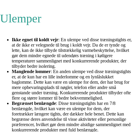
Ulemper
Ikke egnet til koldt vejr
: En ulempe ved disse træningstights er,
at de ikke er velegnede til brug i koldt vejr. Da de er tynde og
lette, kan de ikke tilbyde tilstrækkelig varmebeskyttelse, hvilket
gør dem mindre egnede til udendørs træning i køligere
temperaturer sammenlignet med konkurrerende produkter, der
tilbyder bedre isolering.
Manglende lommer
: En anden ulempe ved disse træningstights
er, at de kun har en lille inderlomme og en lynlåslukket
baglomme. Dette kan være en ulempe for dem, der har brug for
mere opbevaringsplads til nøgler, telefon eller andre små
genstande under træning. Konkurrerende produkter tilbyder ofte
flere og større lommer til bedre bekvemmelighed.
Begrænset benlængde
: Disse træningstights har en 7/8
benlængde, hvilket kan være en ulempe for dem, der
foretrækker længere tights, der dækker hele benet. Dette kan
begrænse deres anvendelse til visse aktiviteter eller personlige
præferencer, hvilket gør dem mindre alsidige sammenlignet med
konkurrerende produkter med fuld benlængde.