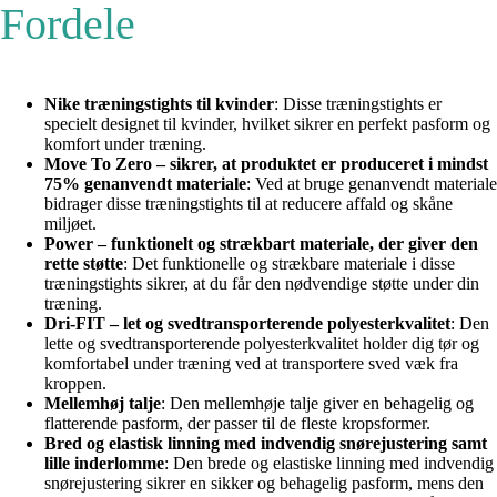
Fordele
Nike træningstights til kvinder
: Disse træningstights er
specielt designet til kvinder, hvilket sikrer en perfekt pasform og
komfort under træning.
Move To Zero – sikrer, at produktet er produceret i mindst
75% genanvendt materiale
: Ved at bruge genanvendt materiale
bidrager disse træningstights til at reducere affald og skåne
miljøet.
Power – funktionelt og strækbart materiale, der giver den
rette støtte
: Det funktionelle og strækbare materiale i disse
træningstights sikrer, at du får den nødvendige støtte under din
træning.
Dri-FIT – let og svedtransporterende polyesterkvalitet
: Den
lette og svedtransporterende polyesterkvalitet holder dig tør og
komfortabel under træning ved at transportere sved væk fra
kroppen.
Mellemhøj talje
: Den mellemhøje talje giver en behagelig og
flatterende pasform, der passer til de fleste kropsformer.
Bred og elastisk linning med indvendig snørejustering samt
lille inderlomme
: Den brede og elastiske linning med indvendig
snørejustering sikrer en sikker og behagelig pasform, mens den