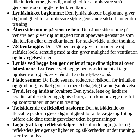
lille inderlomme giver dig mulighed for at opbevare små
genstande som nøgler eller kreditkort.
Lynlåslukket baglomme
: Den lynlåslukkede baglomme giver
dig mulighed for at opbevare større genstande sikkert under din
træning.
Åben sidelomme på venstre ben
: Den åbne sidelomme på
venstre ben giver dig mulighed for at opbevare genstande som
din telefon eller energibar inden for rækkevidde under træning.
7/8 benlængde
: Den 7/8 benlængde giver et moderne og
stilfuldt look, samtidig med at den giver mulighed for ventilation
og bevægelsesfrihed.
Lynlås ved begge ben gør det let af tage dine tights af over
løbeskoene
: Lynlåsene ved begge ben gør det nemt at tage
tightsene af og på, selv når du har dine løbesko på.
Flade sømme
: De flade sømme reducerer risikoen for irritation
og gnidning, hvilket giver en mere behagelig træningsoplevelse.
Tynd, let og åndbar kvalitet
: Den tynde, lette og åndbare
kvalitet af disse træningstights sikrer, at du kan bevæge dig frit
og komfortabelt under din træning.
Tætsiddende og fleksibel pasform
: Den tætsiddende og
fleksible pasform giver dig mulighed for at bevæge dig frit og
udføre alle dine træningsøvelser uden begrænsninger.
Logo grafik og refleksdetaljer
: Det stilfulde logo grafik og
refleksdetaljer øger synligheden og sikkerheden under træning,
især i svagt lys.