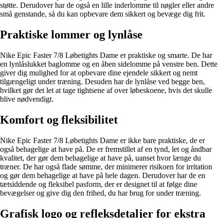
støtte. Derudover har de også en lille inderlomme til nøgler eller andre
små genstande, så du kan opbevare dem sikkert og bevæge dig frit.
Praktiske lommer og lynlåse
Nike Epic Faster 7/8 Løbetights Dame er praktiske og smarte. De har
en lynlåslukket baglomme og en åben sidelomme på venstre ben. Dette
giver dig mulighed for at opbevare dine ejendele sikkert og nemt
tilgængeligt under træning. Desuden har de lynlåse ved begge ben,
hvilket gør det let at tage tightsene af over løbeskoene, hvis det skulle
blive nødvendigt.
Komfort og fleksibilitet
Nike Epic Faster 7/8 Løbetights Dame er ikke bare praktiske, de er
også behagelige at have på. De er fremstillet af en tynd, let og åndbar
kvalitet, der gør dem behagelige at have på, uanset hvor længe du
træner. De har også flade sømme, der minimerer risikoen for irritation
og gør dem behagelige at have på hele dagen. Derudover har de en
tætsiddende og fleksibel pasform, der er designet til at følge dine
bevægelser og give dig den frihed, du har brug for under træning.
Grafisk logo og refleksdetaljer for ekstra