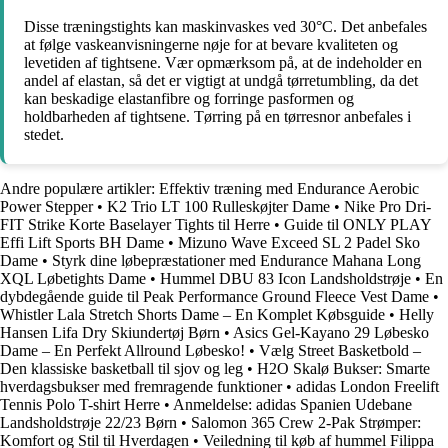
Disse træningstights kan maskinvaskes ved 30°C. Det anbefales
at følge vaskeanvisningerne nøje for at bevare kvaliteten og
levetiden af ​​tightsene. Vær opmærksom på, at de indeholder en
andel af elastan, så det er vigtigt at undgå tørretumbling, da det
kan beskadige elastanfibre og forringe pasformen og
holdbarheden af ​​tightsene. Tørring på en tørresnor anbefales i
stedet.
Andre populære artikler:
Effektiv træning med Endurance Aerobic
Power Stepper
•
K2 Trio LT 100 Rulleskøjter Dame
•
Nike Pro Dri-
FIT Strike Korte Baselayer Tights til Herre
•
Guide til ONLY PLAY
Effi Lift Sports BH Dame
•
Mizuno Wave Exceed SL 2 Padel Sko
Dame
•
Styrk dine løbepræstationer med Endurance Mahana Long
XQL Løbetights Dame
•
Hummel DBU 83 Icon Landsholdstrøje
•
En
dybdegående guide til Peak Performance Ground Fleece Vest Dame
•
Whistler Lala Stretch Shorts Dame – En Komplet Købsguide
•
Helly
Hansen Lifa Dry Skiundertøj Børn
•
Asics Gel-Kayano 29 Løbesko
Dame – En Perfekt Allround Løbesko!
•
Vælg Street Basketbold –
Den klassiske basketball til sjov og leg
•
H2O Skalø Bukser: Smarte
hverdagsbukser med fremragende funktioner
•
adidas London Freelift
Tennis Polo T-shirt Herre
•
Anmeldelse: adidas Spanien Udebane
Landsholdstrøje 22/23 Børn
•
Salomon 365 Crew 2-Pak Strømper:
Komfort og Stil til Hverdagen
•
Veiledning til køb af hummel Filippa