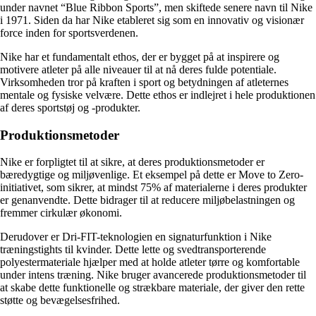
under navnet “Blue Ribbon Sports”, men skiftede senere navn til Nike
i 1971. Siden da har Nike etableret sig som en innovativ og visionær
force inden for sportsverdenen.
Nike har et fundamentalt ethos, der er bygget på at inspirere og
motivere atleter på alle niveauer til at nå deres fulde potentiale.
Virksomheden tror på kraften i sport og betydningen af ​​atleternes
mentale og fysiske velvære. Dette ethos er indlejret i hele produktionen
af deres sportstøj og -produkter.
Produktionsmetoder
Nike er forpligtet til at sikre, at deres produktionsmetoder er
bæredygtige og miljøvenlige. Et eksempel på dette er Move to Zero-
initiativet, som sikrer, at mindst 75% af materialerne i deres produkter
er genanvendte. Dette bidrager til at reducere miljøbelastningen og
fremmer cirkulær økonomi.
Derudover er Dri-FIT-teknologien en signaturfunktion i Nike
træningstights til kvinder. Dette lette og svedtransporterende
polyestermateriale hjælper med at holde atleter tørre og komfortable
under intens træning. Nike bruger avancerede produktionsmetoder til
at skabe dette funktionelle og strækbare materiale, der giver den rette
støtte og bevægelsesfrihed.