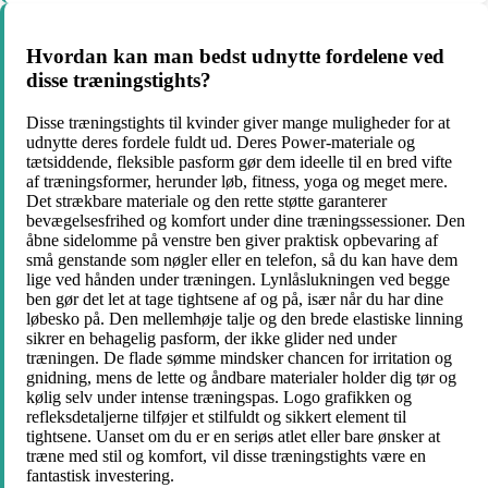
Hvordan kan man bedst udnytte fordelene ved
disse træningstights?
Disse træningstights til kvinder giver mange muligheder for at
udnytte deres fordele fuldt ud. Deres Power-materiale og
tætsiddende, fleksible pasform gør dem ideelle til en bred vifte
af træningsformer, herunder løb, fitness, yoga og meget mere.
Det strækbare materiale og den rette støtte garanterer
bevægelsesfrihed og komfort under dine træningssessioner. Den
åbne sidelomme på venstre ben giver praktisk opbevaring af
små genstande som nøgler eller en telefon, så du kan have dem
lige ved hånden under træningen. Lynlåslukningen ved begge
ben gør det let at tage tightsene af og på, især når du har dine
løbesko på. Den mellemhøje talje og den brede elastiske linning
sikrer en behagelig pasform, der ikke glider ned under
træningen. De flade sømme mindsker chancen for irritation og
gnidning, mens de lette og åndbare materialer holder dig tør og
kølig selv under intense træningspas. Logo grafikken og
refleksdetaljerne tilføjer et stilfuldt og sikkert element til
tightsene. Uanset om du er en seriøs atlet eller bare ønsker at
træne med stil og komfort, vil disse træningstights være en
fantastisk investering.