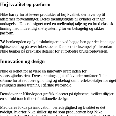
Høj kvalitet og pasform
Nike har ry for at levere produkter af høj kvalitet, der lever op til
atleternes forventninger. Deres træningstights til kvinder er ingen
undtagelse. De er designet med en mellemhøj talje og en bred elastisk
linning med indvendig snørejustering for en behagelig og sikker
pasform.
7/8 benlængden og lynlåslukningerne ved begge ben gør det let at tage
tightsene af og på over løbeskoene. Dette er et eksempel på, hvordan
Nike tænker på praktiske detaljer for at forbedre brugeroplevelsen.
Innovation og design
Nike er kendt for at være en innovativ kraft inden for
sportstøjindustrien. Deres træningstights til kvinder omfatter flade
sømme for at reducere gnidning og ubehag samt refleksdetaljer for øget
synlighed under træning i dårlige lysforhold.
Derudover er Nike-logoet grafisk placeret på tightsene, hvilket tilføjer
en stilfuld touch til det funktionelle design.
Med deres fokus på innovation, bæredygtighed og kvalitet er det
tydeligt, hvorfor Nike skiller sig ud som producenten bag Nike