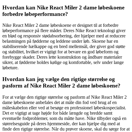
Hvordan kan Nike React Miler 2 dame løbeskoene
forbedre løbeperformance?
Nike React Miler 2 dame løbeskoene er designet til at forbedre
løbeperformance på flere måder. Deres Nike React teknologi giver
en blød og responsiv stødabsorbering, der hjælper med at reducere
belastningen på fødderne og leddene under løb. Skoene har en
stabiliserende hælkappe og en bred mellemsål, der giver god støtte
og stabilitet, hvilket er vigtigt for at bevare en god løbeform og
forebygge skader. Deres lette konstruktion og åndbare materialer
sikrer, at fødderne holdes kølige og komfortable, selv under lange
løbeture.
Hvordan kan jeg vælge den rigtige størrelse og
pasform af Nike React Miler 2 dame løbeskoene?
For at vælge den rigtige størrelse og pasform af Nike React Miler 2
dame løbeskoene anbefales det at måle din fod ved brug af en
måleskabelon eller ved at besøge en professionel løbeskospecialist.
Det er vigtigt at tage højde for både længde og bredde samt
eventuelle fodproblemer, som du måtte have. Nike tilbyder også en
størrelsesguide på deres hjemmeside, der kan hjælpe dig med at
finde den rigtige størrelse. Når du prøver skoene, skal du sørge for at