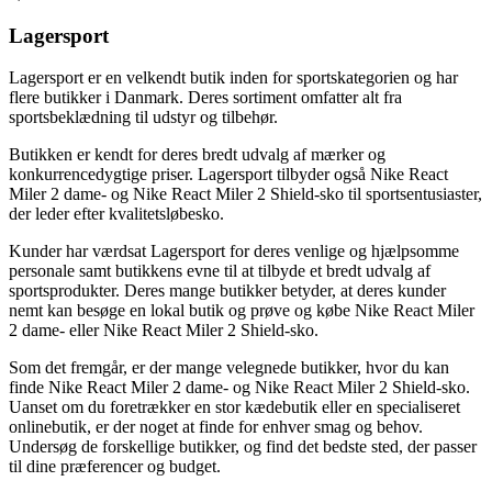
Lagersport
Lagersport er en velkendt butik inden for sportskategorien og har
flere butikker i Danmark. Deres sortiment omfatter alt fra
sportsbeklædning til udstyr og tilbehør.
Butikken er kendt for deres bredt udvalg af mærker og
konkurrencedygtige priser. Lagersport tilbyder også Nike React
Miler 2 dame- og Nike React Miler 2 Shield-sko til sportsentusiaster,
der leder efter kvalitetsløbesko.
Kunder har værdsat Lagersport for deres venlige og hjælpsomme
personale samt butikkens evne til at tilbyde et bredt udvalg af
sportsprodukter. Deres mange butikker betyder, at deres kunder
nemt kan besøge en lokal butik og prøve og købe Nike React Miler
2 dame- eller Nike React Miler 2 Shield-sko.
Som det fremgår, er der mange velegnede butikker, hvor du kan
finde Nike React Miler 2 dame- og Nike React Miler 2 Shield-sko.
Uanset om du foretrækker en stor kædebutik eller en specialiseret
onlinebutik, er der noget at finde for enhver smag og behov.
Undersøg de forskellige butikker, og find det bedste sted, der passer
til dine præferencer og budget.