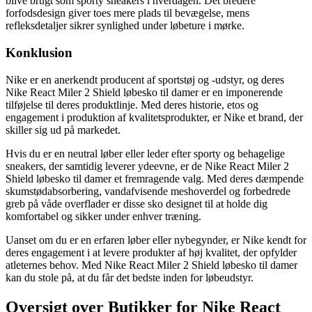
blive brugt som sporty sneakers i hverdagen. Det bredere
forfodsdesign giver toes mere plads til bevægelse, mens
refleksdetaljer sikrer synlighed under løbeture i mørke.
Konklusion
Nike er en anerkendt producent af sportstøj og -udstyr, og deres
Nike React Miler 2 Shield løbesko til damer er en imponerende
tilføjelse til deres produktlinje. Med deres historie, etos og
engagement i produktion af kvalitetsprodukter, er Nike et brand, der
skiller sig ud på markedet.
Hvis du er en neutral løber eller leder efter sporty og behagelige
sneakers, der samtidig leverer ydeevne, er de Nike React Miler 2
Shield løbesko til damer et fremragende valg. Med deres dæmpende
skumstødabsorbering, vandafvisende meshoverdel og forbedrede
greb på våde overflader er disse sko designet til at holde dig
komfortabel og sikker under enhver træning.
Uanset om du er en erfaren løber eller nybegynder, er Nike kendt for
deres engagement i at levere produkter af høj kvalitet, der opfylder
atleternes behov. Med Nike React Miler 2 Shield løbesko til damer
kan du stole på, at du får det bedste inden for løbeudstyr.
Oversigt over Butikker for Nike React