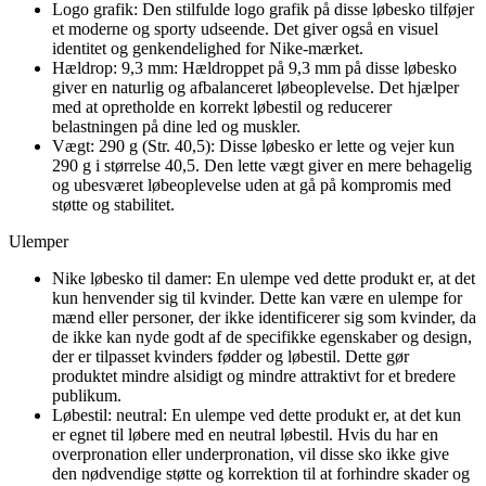
Logo grafik: Den stilfulde logo grafik på disse løbesko tilføjer
et moderne og sporty udseende. Det giver også en visuel
identitet og genkendelighed for Nike-mærket.
Hældrop: 9,3 mm: Hældroppet på 9,3 mm på disse løbesko
giver en naturlig og afbalanceret løbeoplevelse. Det hjælper
med at opretholde en korrekt løbestil og reducerer
belastningen på dine led og muskler.
Vægt: 290 g (Str. 40,5): Disse løbesko er lette og vejer kun
290 g i størrelse 40,5. Den lette vægt giver en mere behagelig
og ubesværet løbeoplevelse uden at gå på kompromis med
støtte og stabilitet.
Ulemper
Nike løbesko til damer: En ulempe ved dette produkt er, at det
kun henvender sig til kvinder. Dette kan være en ulempe for
mænd eller personer, der ikke identificerer sig som kvinder, da
de ikke kan nyde godt af de specifikke egenskaber og design,
der er tilpasset kvinders fødder og løbestil. Dette gør
produktet mindre alsidigt og mindre attraktivt for et bredere
publikum.
Løbestil: neutral: En ulempe ved dette produkt er, at det kun
er egnet til løbere med en neutral løbestil. Hvis du har en
overpronation eller underpronation, vil disse sko ikke give
den nødvendige støtte og korrektion til at forhindre skader og