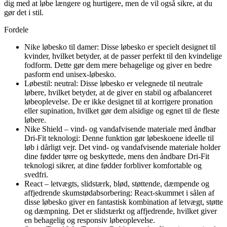
dig med at løbe længere og hurtigere, men de vil også sikre, at du
gør det i stil.
Fordele
Nike løbesko til damer: Disse løbesko er specielt designet til
kvinder, hvilket betyder, at de passer perfekt til den kvindelige
fodform. Dette gør dem mere behagelige og giver en bedre
pasform end unisex-løbesko.
Løbestil: neutral: Disse løbesko er velegnede til neutrale
løbere, hvilket betyder, at de giver en stabil og afbalanceret
løbeoplevelse. De er ikke designet til at korrigere pronation
eller supination, hvilket gør dem alsidige og egnet til de fleste
løbere.
Nike Shield – vind- og vandafvisende materiale med åndbar
Dri-Fit teknologi: Denne funktion gør løbeskoene ideelle til
løb i dårligt vejr. Det vind- og vandafvisende materiale holder
dine fødder tørre og beskyttede, mens den åndbare Dri-Fit
teknologi sikrer, at dine fødder forbliver komfortable og
svedfri.
React – letvægts, slidstærk, blød, støttende, dæmpende og
affjedrende skumstødabsorbering: React-skummet i sålen af
disse løbesko giver en fantastisk kombination af letvægt, støtte
og dæmpning. Det er slidstærkt og affjedrende, hvilket giver
en behagelig og responsiv løbeoplevelse.