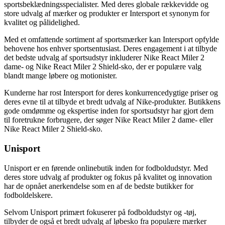
sportsbeklædningsspecialister. Med deres globale rækkevidde og
store udvalg af mærker og produkter er Intersport et synonym for
kvalitet og pålidelighed.
Med et omfattende sortiment af sportsmærker kan Intersport opfylde
behovene hos enhver sportsentusiast. Deres engagement i at tilbyde
det bedste udvalg af sportsudstyr inkluderer Nike React Miler 2
dame- og Nike React Miler 2 Shield-sko, der er populære valg
blandt mange løbere og motionister.
Kunderne har rost Intersport for deres konkurrencedygtige priser og
deres evne til at tilbyde et bredt udvalg af Nike-produkter. Butikkens
gode omdømme og ekspertise inden for sportsudstyr har gjort dem
til foretrukne forbrugere, der søger Nike React Miler 2 dame- eller
Nike React Miler 2 Shield-sko.
Unisport
Unisport er en førende onlinebutik inden for fodboldudstyr. Med
deres store udvalg af produkter og fokus på kvalitet og innovation
har de opnået anerkendelse som en af de bedste butikker for
fodboldelskere.
Selvom Unisport primært fokuserer på fodboldudstyr og -tøj,
tilbyder de også et bredt udvalg af løbesko fra populære mærker