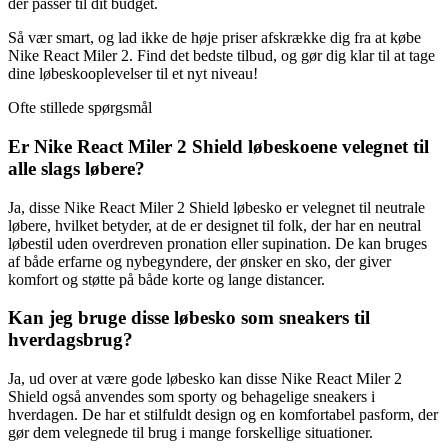
der passer til dit budget.
Så vær smart, og lad ikke de høje priser afskrække dig fra at købe
Nike React Miler 2. Find det bedste tilbud, og gør dig klar til at tage
dine løbeskooplevelser til et nyt niveau!
Ofte stillede spørgsmål
Er Nike React Miler 2 Shield løbeskoene velegnet til
alle slags løbere?
Ja, disse Nike React Miler 2 Shield løbesko er velegnet til neutrale
løbere, hvilket betyder, at de er designet til folk, der har en neutral
løbestil uden overdreven pronation eller supination. De kan bruges
af både erfarne og nybegyndere, der ønsker en sko, der giver
komfort og støtte på både korte og lange distancer.
Kan jeg bruge disse løbesko som sneakers til
hverdagsbrug?
Ja, ud over at være gode løbesko kan disse Nike React Miler 2
Shield også anvendes som sporty og behagelige sneakers i
hverdagen. De har et stilfuldt design og en komfortabel pasform, der
gør dem velegnede til brug i mange forskellige situationer.