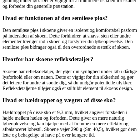
glidning under løb. Det er vigtigt for at minimere risikoen for skader
og forbedre din generelle præstation.
Hvad er funktionen af den semiløse pløs?
Den semiløse pløs i skoene giver en isoleret og komfortabel pasform
på indersiden af skoen. Dette forhindrer, at snavs, sten eller andre
elementer trænger ind i skoen og forstyrrer din løbeoplevelse. Den
semiløse pløs bidrager også til den overordnede æstetik af skoen.
Hvorfor har skoene refleksdetaljer?
Skoene har refleksdetaljer, der øger din synlighed under løb i dårlige
lysforhold eller om natten. Dette er vigtigt for din sikkerhed og gør
det lettere for andre at spotte dig, så du undgår potentielle ulykker.
Refleksdetaljerne tilføjer også et stilfuldt element til skoens design.
Hvad er hældroppet og vægten af disse sko?
Hældroppet på disse sko er 9,3 mm, hvilket angiver forskellen i
højde mellem hælen og forfoden. Dette giver en mere naturlig
løbeoplevelse og kan hjælpe med at fremme en mere effektiv og
afbalanceret løbestil. Skoene vejer 290 g (Str. 40,5), hvilket gør dem
lette og behagelige at have på over længere tid.