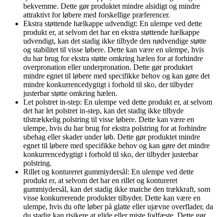
bekvemme. Dette gør produktet mindre alsidigt og mindre
attraktivt for løbere med forskellige præferencer.
Ekstra støttende hælkappe udvendigt: En ulempe ved dette
produkt er, at selvom det har en ekstra støttende hælkappe
udvendigt, kan det stadig ikke tilbyde den nødvendige støtte
og stabilitet til visse løbere. Dette kan være en ulempe, hvis
du har brug for ekstra støtte omkring hælen for at forhindre
overpronation eller underpronation. Dette gør produktet
mindre egnet til løbere med specifikke behov og kan gøre det
mindre konkurrencedygtigt i forhold til sko, der tilbyder
justerbar støtte omkring hælen.
Let polstret in-step: En ulempe ved dette produkt er, at selvom
det har let polstret in-step, kan det stadig ikke tilbyde
tilstrækkelig polstring til visse løbere. Dette kan være en
ulempe, hvis du har brug for ekstra polstring for at forhindre
ubehag eller skader under løb. Dette gør produktet mindre
egnet til løbere med specifikke behov og kan gøre det mindre
konkurrencedygtigt i forhold til sko, der tilbyder justerbar
polstring.
Rillet og kontureret gummiydersål: En ulempe ved dette
produkt er, at selvom det har en rillet og kontureret
gummiydersål, kan det stadig ikke matche den trækkraft, som
visse konkurrerende produkter tilbyder. Dette kan være en
ulempe, hvis du ofte løber på glatte eller ujævne overflader, da
du stadig kan risikere at glide eller miste fodfæste. Dette gør