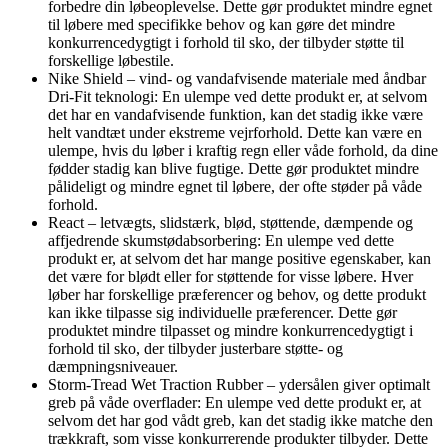
forbedre din løbeoplevelse. Dette gør produktet mindre egnet
til løbere med specifikke behov og kan gøre det mindre
konkurrencedygtigt i forhold til sko, der tilbyder støtte til
forskellige løbestile.
Nike Shield – vind- og vandafvisende materiale med åndbar
Dri-Fit teknologi: En ulempe ved dette produkt er, at selvom
det har en vandafvisende funktion, kan det stadig ikke være
helt vandtæt under ekstreme vejrforhold. Dette kan være en
ulempe, hvis du løber i kraftig regn eller våde forhold, da dine
fødder stadig kan blive fugtige. Dette gør produktet mindre
pålideligt og mindre egnet til løbere, der ofte støder på våde
forhold.
React – letvægts, slidstærk, blød, støttende, dæmpende og
affjedrende skumstødabsorbering: En ulempe ved dette
produkt er, at selvom det har mange positive egenskaber, kan
det være for blødt eller for støttende for visse løbere. Hver
løber har forskellige præferencer og behov, og dette produkt
kan ikke tilpasse sig individuelle præferencer. Dette gør
produktet mindre tilpasset og mindre konkurrencedygtigt i
forhold til sko, der tilbyder justerbare støtte- og
dæmpningsniveauer.
Storm-Tread Wet Traction Rubber – ydersålen giver optimalt
greb på våde overflader: En ulempe ved dette produkt er, at
selvom det har god vådt greb, kan det stadig ikke matche den
trækkraft, som visse konkurrerende produkter tilbyder. Dette