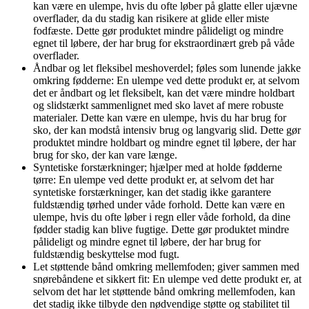
kan være en ulempe, hvis du ofte løber på glatte eller ujævne
overflader, da du stadig kan risikere at glide eller miste
fodfæste. Dette gør produktet mindre pålideligt og mindre
egnet til løbere, der har brug for ekstraordinært greb på våde
overflader.
Åndbar og let fleksibel meshoverdel; føles som lunende jakke
omkring fødderne: En ulempe ved dette produkt er, at selvom
det er åndbart og let fleksibelt, kan det være mindre holdbart
og slidstærkt sammenlignet med sko lavet af mere robuste
materialer. Dette kan være en ulempe, hvis du har brug for
sko, der kan modstå intensiv brug og langvarig slid. Dette gør
produktet mindre holdbart og mindre egnet til løbere, der har
brug for sko, der kan vare længe.
Syntetiske forstærkninger; hjælper med at holde fødderne
tørre: En ulempe ved dette produkt er, at selvom det har
syntetiske forstærkninger, kan det stadig ikke garantere
fuldstændig tørhed under våde forhold. Dette kan være en
ulempe, hvis du ofte løber i regn eller våde forhold, da dine
fødder stadig kan blive fugtige. Dette gør produktet mindre
pålideligt og mindre egnet til løbere, der har brug for
fuldstændig beskyttelse mod fugt.
Let støttende bånd omkring mellemfoden; giver sammen med
snørebåndene et sikkert fit: En ulempe ved dette produkt er, at
selvom det har let støttende bånd omkring mellemfoden, kan
det stadig ikke tilbyde den nødvendige støtte og stabilitet til