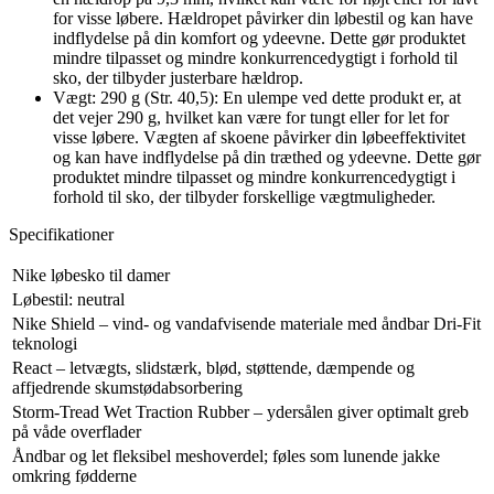
for visse løbere. Hældropet påvirker din løbestil og kan have
indflydelse på din komfort og ydeevne. Dette gør produktet
mindre tilpasset og mindre konkurrencedygtigt i forhold til
sko, der tilbyder justerbare hældrop.
Vægt: 290 g (Str. 40,5): En ulempe ved dette produkt er, at
det vejer 290 g, hvilket kan være for tungt eller for let for
visse løbere. Vægten af skoene påvirker din løbeeffektivitet
og kan have indflydelse på din træthed og ydeevne. Dette gør
produktet mindre tilpasset og mindre konkurrencedygtigt i
forhold til sko, der tilbyder forskellige vægtmuligheder.
Specifikationer
Nike løbesko til damer
Løbestil: neutral
Nike Shield – vind- og vandafvisende materiale med åndbar Dri-Fit
teknologi
React – letvægts, slidstærk, blød, støttende, dæmpende og
affjedrende skumstødabsorbering
Storm-Tread Wet Traction Rubber – ydersålen giver optimalt greb
på våde overflader
Åndbar og let fleksibel meshoverdel; føles som lunende jakke
omkring fødderne