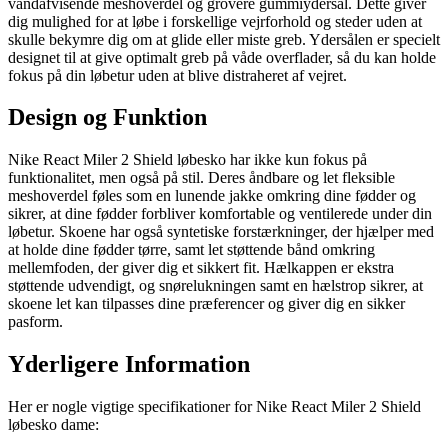
vandafvisende meshoverdel og grovere gummiydersål. Dette giver
dig mulighed for at løbe i forskellige vejrforhold og steder uden at
skulle bekymre dig om at glide eller miste greb. Ydersålen er specielt
designet til at give optimalt greb på våde overflader, så du kan holde
fokus på din løbetur uden at blive distraheret af vejret.
Design og Funktion
Nike React Miler 2 Shield løbesko har ikke kun fokus på
funktionalitet, men også på stil. Deres åndbare og let fleksible
meshoverdel føles som en lunende jakke omkring dine fødder og
sikrer, at dine fødder forbliver komfortable og ventilerede under din
løbetur. Skoene har også syntetiske forstærkninger, der hjælper med
at holde dine fødder tørre, samt let støttende bånd omkring
mellemfoden, der giver dig et sikkert fit. Hælkappen er ekstra
støttende udvendigt, og snørelukningen samt en hælstrop sikrer, at
skoene let kan tilpasses dine præferencer og giver dig en sikker
pasform.
Yderligere Information
Her er nogle vigtige specifikationer for Nike React Miler 2 Shield
løbesko dame: