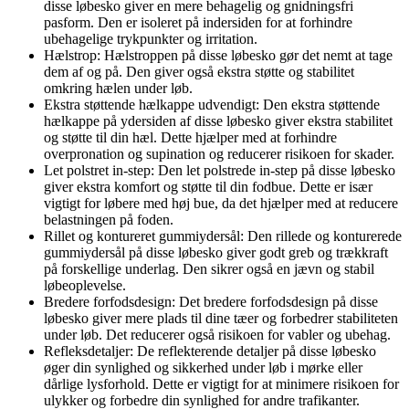
disse løbesko giver en mere behagelig og gnidningsfri
pasform. Den er isoleret på indersiden for at forhindre
ubehagelige trykpunkter og irritation.
Hælstrop: Hælstroppen på disse løbesko gør det nemt at tage
dem af og på. Den giver også ekstra støtte og stabilitet
omkring hælen under løb.
Ekstra støttende hælkappe udvendigt: Den ekstra støttende
hælkappe på ydersiden af disse løbesko giver ekstra stabilitet
og støtte til din hæl. Dette hjælper med at forhindre
overpronation og supination og reducerer risikoen for skader.
Let polstret in-step: Den let polstrede in-step på disse løbesko
giver ekstra komfort og støtte til din fodbue. Dette er især
vigtigt for løbere med høj bue, da det hjælper med at reducere
belastningen på foden.
Rillet og kontureret gummiydersål: Den rillede og konturerede
gummiydersål på disse løbesko giver godt greb og trækkraft
på forskellige underlag. Den sikrer også en jævn og stabil
løbeoplevelse.
Bredere forfodsdesign: Det bredere forfodsdesign på disse
løbesko giver mere plads til dine tæer og forbedrer stabiliteten
under løb. Det reducerer også risikoen for vabler og ubehag.
Refleksdetaljer: De reflekterende detaljer på disse løbesko
øger din synlighed og sikkerhed under løb i mørke eller
dårlige lysforhold. Dette er vigtigt for at minimere risikoen for
ulykker og forbedre din synlighed for andre trafikanter.