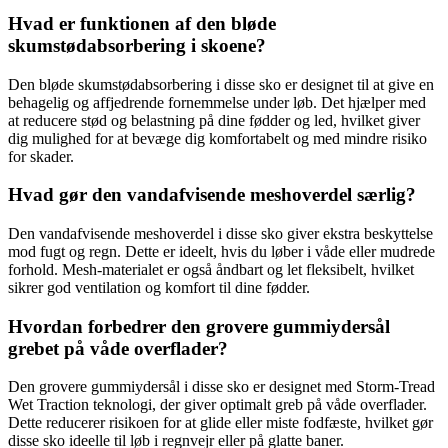
Hvad er funktionen af den bløde
skumstødabsorbering i skoene?
Den bløde skumstødabsorbering i disse sko er designet til at give en
behagelig og affjedrende fornemmelse under løb. Det hjælper med
at reducere stød og belastning på dine fødder og led, hvilket giver
dig mulighed for at bevæge dig komfortabelt og med mindre risiko
for skader.
Hvad gør den vandafvisende meshoverdel særlig?
Den vandafvisende meshoverdel i disse sko giver ekstra beskyttelse
mod fugt og regn. Dette er ideelt, hvis du løber i våde eller mudrede
forhold. Mesh-materialet er også åndbart og let fleksibelt, hvilket
sikrer god ventilation og komfort til dine fødder.
Hvordan forbedrer den grovere gummiydersål
grebet på våde overflader?
Den grovere gummiydersål i disse sko er designet med Storm-Tread
Wet Traction teknologi, der giver optimalt greb på våde overflader.
Dette reducerer risikoen for at glide eller miste fodfæste, hvilket gør
disse sko ideelle til løb i regnvejr eller på glatte baner.