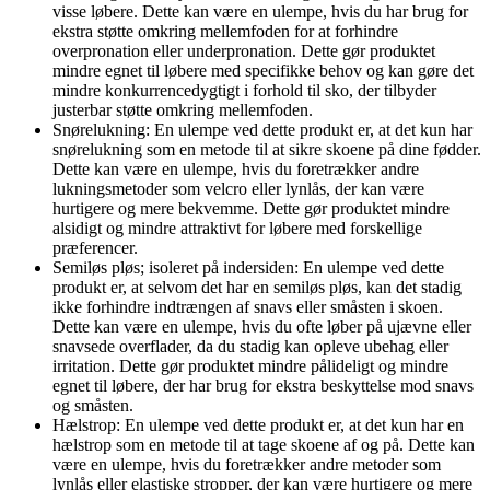
visse løbere. Dette kan være en ulempe, hvis du har brug for
ekstra støtte omkring mellemfoden for at forhindre
overpronation eller underpronation. Dette gør produktet
mindre egnet til løbere med specifikke behov og kan gøre det
mindre konkurrencedygtigt i forhold til sko, der tilbyder
justerbar støtte omkring mellemfoden.
Snørelukning: En ulempe ved dette produkt er, at det kun har
snørelukning som en metode til at sikre skoene på dine fødder.
Dette kan være en ulempe, hvis du foretrækker andre
lukningsmetoder som velcro eller lynlås, der kan være
hurtigere og mere bekvemme. Dette gør produktet mindre
alsidigt og mindre attraktivt for løbere med forskellige
præferencer.
Semiløs pløs; isoleret på indersiden: En ulempe ved dette
produkt er, at selvom det har en semiløs pløs, kan det stadig
ikke forhindre indtrængen af snavs eller småsten i skoen.
Dette kan være en ulempe, hvis du ofte løber på ujævne eller
snavsede overflader, da du stadig kan opleve ubehag eller
irritation. Dette gør produktet mindre pålideligt og mindre
egnet til løbere, der har brug for ekstra beskyttelse mod snavs
og småsten.
Hælstrop: En ulempe ved dette produkt er, at det kun har en
hælstrop som en metode til at tage skoene af og på. Dette kan
være en ulempe, hvis du foretrækker andre metoder som
lynlås eller elastiske stropper, der kan være hurtigere og mere