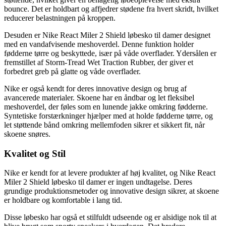
bounce. Det er holdbart og affjedrer stødene fra hvert skridt, hvilket
reducerer belastningen på kroppen.
Desuden er Nike React Miler 2 Shield løbesko til damer designet
med en vandafvisende meshoverdel. Denne funktion holder
fødderne tørre og beskyttede, især på våde overflader. Ydersålen er
fremstillet af Storm-Tread Wet Traction Rubber, der giver et
forbedret greb på glatte og våde overflader.
Nike er også kendt for deres innovative design og brug af
avancerede materialer. Skoene har en åndbar og let fleksibel
meshoverdel, der føles som en lunende jakke omkring fødderne.
Syntetiske forstærkninger hjælper med at holde fødderne tørre, og
let støttende bånd omkring mellemfoden sikrer et sikkert fit, når
skoene snøres.
Kvalitet og Stil
Nike er kendt for at levere produkter af høj kvalitet, og Nike React
Miler 2 Shield løbesko til damer er ingen undtagelse. Deres
grundige produktionsmetoder og innovative design sikrer, at skoene
er holdbare og komfortable i lang tid.
Disse løbesko har også et stilfuldt udseende og er alsidige nok til at