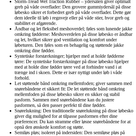
Storm-Tread Wet Traction Rubber – ydersålen giver optimalt
greb på våde overflader: Den grovere gummiydersål på disse
løbesko sikrer et forbedret greb på våde overflader. Dette gør
dem ideelle til løb i regnvejr eller på våde stier, hvor greb og
stabilitet er afgørende.
Åndbar og let fleksibel meshoverdel; føles som lunende jakke
omkring fødderne: Meshoverdelen på disse løbesko er åndbar
og let, hvilket sikrer god ventilation og komfort under
løbeturen. Den føles som en behagelig og støttende jakke
omkring dine fødder.
Syntetiske forstærkninger; hjælper med at holde fødderne
tørre: De syntetiske forstærkninger på disse løbesko hjælper
med at holde dine fødder tørre ved at forhindre vand i at
trænge ind i skoen. Dette er især nyttigt under løb i våde
forhold.
Let støttende bånd omkring mellemfoden; giver sammen med
snørebåndene et sikkert fit: De let støttende bånd omkring
mellemfoden på disse løbesko sikrer en sikker og stabil
pasform. Sammen med snørebåndene kan du justere
pasformen, så den passer perfekt til dine fødder.
Snørelukning: Den traditionelle snørelukning på disse løbesko
giver dig mulighed for at tilpasse pasformen efter dine
præferencer. Du kan stramme eller løsne snørebåndene for at
opnå den ønskede komfort og støtte.
Semiløs pløs; isoleret på indersiden: Den semiløse pløs på