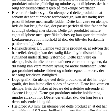
produktet mindre pålideligt og mindre egnet til løbere, der har
brug for ekstraordinært greb på forskellige overflader.
Bredere forfodsdesign: En ulempe ved dette produkt er, at
selvom det har et bredere forfodsdesign, kan det stadig ikke
passe til løbere med smalle fødder. Dette kan være en ulempe,
hvis du har brug for sko, der passer perfekt til dine fødder for
at undgå ubehag eller skader. Dette gør produktet mindre
egnet til løbere med specifikke behov og kan gøre det mindre
konkurrencedygtigt i forhold til sko, der tilbyder forskellige
pasformmuligheder.
Refleksdetaljer: En ulempe ved dette produkt er, at selvom det
har refleksdetaljer, kan det stadig ikke tilbyde tilstrækkelig
synlighed under dårlige lysforhold. Dette kan være en
ulempe, hvis du ofte løber om aftenen eller om morgenen, da
du stadig kan være mindre synlig for andre trafikanter. Dette
gør produktet mindre sikkert og mindre egnet til løbere, der
har brug for ekstra synlighed.
Logo grafik: En ulempe ved dette produkt er, at det har logo
grafik, der kan falme eller slides af over tid. Dette kan være en
ulempe, hvis du ønsker at bevare det æstetiske udseende af
skoene i lang tid. Dette gør produktet mindre holdbart og
mindre attraktivt for løbere, der ønsker sko, der kan bevare
deres udseende i lang tid.
Hældrop: 9,3 mm: En ulempe ved dette produkt er, at det har
en hældrop på 9,3 mm, hvilket kan være for højt eller for lavt