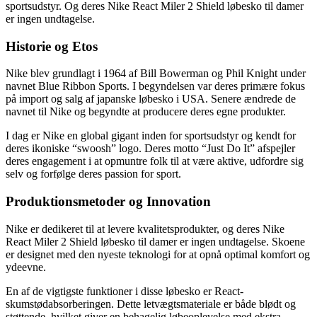
sportsudstyr. Og deres Nike React Miler 2 Shield løbesko til damer
er ingen undtagelse.
Historie og Etos
Nike blev grundlagt i 1964 af Bill Bowerman og Phil Knight under
navnet Blue Ribbon Sports. I begyndelsen var deres primære fokus
på import og salg af japanske løbesko i USA. Senere ændrede de
navnet til Nike og begyndte at producere deres egne produkter.
I dag er Nike en global gigant inden for sportsudstyr og kendt for
deres ikoniske “swoosh” logo. Deres motto “Just Do It” afspejler
deres engagement i at opmuntre folk til at være aktive, udfordre sig
selv og forfølge deres passion for sport.
Produktionsmetoder og Innovation
Nike er dedikeret til at levere kvalitetsprodukter, og deres Nike
React Miler 2 Shield løbesko til damer er ingen undtagelse. Skoene
er designet med den nyeste teknologi for at opnå optimal komfort og
ydeevne.
En af de vigtigste funktioner i disse løbesko er React-
skumstødabsorberingen. Dette letvægtsmateriale er både blødt og
støttende, hvilket giver en behagelig løbeoplevelse med ekstra