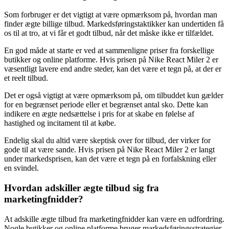
Som forbruger er det vigtigt at være opmærksom på, hvordan man
finder ægte billige tilbud. Markedsføringstaktikker kan undertiden få
os til at tro, at vi får et godt tilbud, når det måske ikke er tilfældet.
En god måde at starte er ved at sammenligne priser fra forskellige
butikker og online platforme. Hvis prisen på Nike React Miler 2 er
væsentligt lavere end andre steder, kan det være et tegn på, at der er
et reelt tilbud.
Det er også vigtigt at være opmærksom på, om tilbuddet kun gælder
for en begrænset periode eller et begrænset antal sko. Dette kan
indikere en ægte nedsættelse i pris for at skabe en følelse af
hastighed og incitament til at købe.
Endelig skal du altid være skeptisk over for tilbud, der virker for
gode til at være sande. Hvis prisen på Nike React Miler 2 er langt
under markedsprisen, kan det være et tegn på en forfalskning eller
en svindel.
Hvordan adskiller ægte tilbud sig fra
marketingfnidder?
At adskille ægte tilbud fra marketingfnidder kan være en udfordring.
Nogle butikker og online platforme bruger markedsføringsstrategier