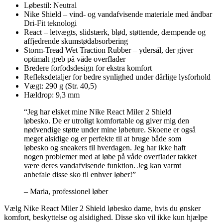
Løbestil: Neutral
Nike Shield – vind- og vandafvisende materiale med åndbar
Dri-Fit teknologi
React – letvægts, slidstærk, blød, støttende, dæmpende og
affjedrende skumstødabsorbering
Storm-Tread Wet Traction Rubber – ydersål, der giver
optimalt greb på våde overflader
Bredere forfodsdesign for ekstra komfort
Refleksdetaljer for bedre synlighed under dårlige lysforhold
Vægt: 290 g (Str. 40,5)
Hældrop: 9,3 mm
“Jeg har elsket mine Nike React Miler 2 Shield
løbesko. De er utroligt komfortable og giver mig den
nødvendige støtte under mine løbeture. Skoene er også
meget alsidige og er perfekte til at bruge både som
løbesko og sneakers til hverdagen. Jeg har ikke haft
nogen problemer med at løbe på våde overflader takket
være deres vandafvisende funktion. Jeg kan varmt
anbefale disse sko til enhver løber!”
– Maria, professionel løber
Vælg Nike React Miler 2 Shield løbesko dame, hvis du ønsker
komfort, beskyttelse og alsidighed. Disse sko vil ikke kun hjælpe