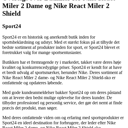
Miler 2 Dame og Nike React Miler 2
Shield
Sport24
Sport24 er en historisk og anerkendt butik inden for
sportsbeklædning og udstyr. Med et stærkt fokus på at tilbyde det
bedste sortiment af produkter inden for sport, er Sport24 blevet et
foretrukket valg for mange sportsentusiaster.
Butikken har et fremragende ry i markedet, takket være deres høje
kvalitet og konkurrencedygtige priser. Sport24 er kendt for at have
et bredt udvalg af sportsmærker, herunder Nike. Deres sortiment af
Nike React Miler 2 dame- og Nike React Miler 2 Shield-sko er
omfattende og opdateres løbende.
Med gode kundeanmeldelser bakker Sport24 op om deres påstand
om at levere den bedst mulige oplevelse for deres kunder. De
tilbyder professionel og personlig service, der gør det nemt at finde
præcis det produkt, man søger.
Med deres omfattende viden om og erfaring med sportsprodukter er
Sport24 en ideel destination for forbrugere, der leder efter Nike
React Miler 2 dame- og Nike React Miler 2 Shield-sko.