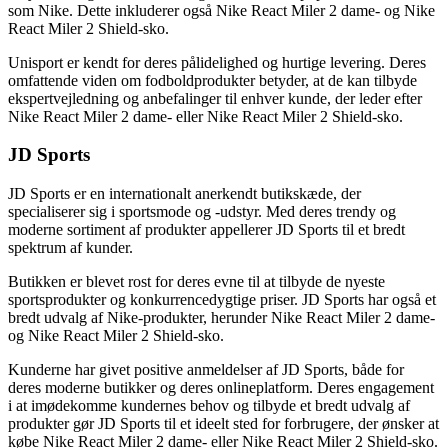
som Nike. Dette inkluderer også Nike React Miler 2 dame- og Nike
React Miler 2 Shield-sko.
Unisport er kendt for deres pålidelighed og hurtige levering. Deres
omfattende viden om fodboldprodukter betyder, at de kan tilbyde
ekspertvejledning og anbefalinger til enhver kunde, der leder efter
Nike React Miler 2 dame- eller Nike React Miler 2 Shield-sko.
JD Sports
JD Sports er en internationalt anerkendt butikskæde, der
specialiserer sig i sportsmode og -udstyr. Med deres trendy og
moderne sortiment af produkter appellerer JD Sports til et bredt
spektrum af kunder.
Butikken er blevet rost for deres evne til at tilbyde de nyeste
sportsprodukter og konkurrencedygtige priser. JD Sports har også et
bredt udvalg af Nike-produkter, herunder Nike React Miler 2 dame-
og Nike React Miler 2 Shield-sko.
Kunderne har givet positive anmeldelser af JD Sports, både for
deres moderne butikker og deres onlineplatform. Deres engagement
i at imødekomme kundernes behov og tilbyde et bredt udvalg af
produkter gør JD Sports til et ideelt sted for forbrugere, der ønsker at
købe Nike React Miler 2 dame- eller Nike React Miler 2 Shield-sko.