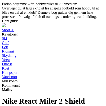
Fodbolddrømme – fra hobbyspiller til klubmedlem
Overvejer du at tage skridtet fra at spille fodbold som hobby til at
blive en del af en klub? Denne e-bog guider dig gennem hele
processen, fra valg af klub til træningsmetoder og teambuilding.
Hent guide
Sport X
Kategorier
Ski
Golf
Løb
Ridning
Skydning
Yoga
Fitness
Kost
Kampsport
Vandsport
Min konto
Kom i gang
Mailnyt
Nike React Miler 2 Shield