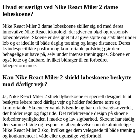
Hvad er særligt ved Nike React Miler 2 dame
løbeskoene?
Nike React Miler 2 dame løbeskoene skiller sig ud med deres
innovative Nike React teknologi, der giver en blød og responsiv
løbeoplevelse. Skoene er designet til at give støtte og stabilitet under
løb og er ideelle til både daglig træning og lange distancer. Deres
kvindespecifikke pasform og komfortable polstring gør dem
behagelige at have på, selv under intense træningspas. Skoene er
også lette og åndbare, hvilket bidrager til en forbedret
løbeperformance.
Kan Nike React Miler 2 shield løbeskoene beskytte
mod dårligt vejr?
Ja, Nike React Miler 2 shield løbeskoene er specielt designet til at
beskytte løbere mod dårligt vejr og holder fødderne tørre og
komfortable. Skoene er vandafvisende og har en letvægts-overdel,
der holder regn og fugt ude. Det reflekterende design på skoene
forbedrer synligheden i mørke og lav sigtbarhed. Skoene har stadig
den samme bløde og responsiv løbeoplevelse som de almindelige
Nike React Miler 2 sko, hvilket gør dem velegnede til både træning
og konkurrencer i våde eller ugunstige vejrforhold.