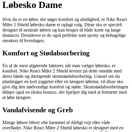
Løbesko Dame
Hvis du er en løber, der søger komfort og alsidighed, er Nike React
Miler 2 Shield løbesko dame et oplagt valg. Disse sko er specielt
designet til neutrale løbere og kan bruges til både korte og lange
distancer. Derudover er de også perfekte som sporty og behagelige
sneakers til hverdagen.
Komfort og Stødabsorbering
En af de mest afgørende faktorer, når man vælger løbesko, er
komfort. Nike React Miler 2 Shield leverer på dette område med
deres bløde og dæmpende skumstødabsorbering. Uanset om du
planlægger en kort joggetur eller en længere løbetur, vil disse sko
give dig den nødvendige komfort og støtte. Skumstødabsorberingen
tilføjer også en ekstra bounce, der hjælper dig med at fortsætte med
at løbe længere.
Vandafvisende og Greb
Mange løbere bliver ofte hæmmet af dårligt vejr eller våde
overflader. Nike React Miler 2 Shield løbesko er designet med en