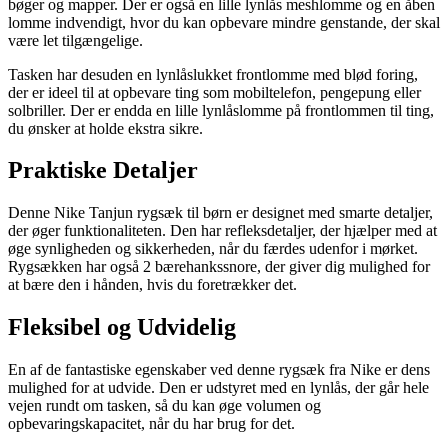
bøger og mapper. Der er også en lille lynlås meshlomme og en åben
lomme indvendigt, hvor du kan opbevare mindre genstande, der skal
være let tilgængelige.
Tasken har desuden en lynlåslukket frontlomme med blød foring,
der er ideel til at opbevare ting som mobiltelefon, pengepung eller
solbriller. Der er endda en lille lynlåslomme på frontlommen til ting,
du ønsker at holde ekstra sikre.
Praktiske Detaljer
Denne Nike Tanjun rygsæk til børn er designet med smarte detaljer,
der øger funktionaliteten. Den har refleksdetaljer, der hjælper med at
øge synligheden og sikkerheden, når du færdes udenfor i mørket.
Rygsækken har også 2 bærehankssnore, der giver dig mulighed for
at bære den i hånden, hvis du foretrækker det.
Fleksibel og Udvidelig
En af de fantastiske egenskaber ved denne rygsæk fra Nike er dens
mulighed for at udvide. Den er udstyret med en lynlås, der går hele
vejen rundt om tasken, så du kan øge volumen og
opbevaringskapacitet, når du har brug for det.