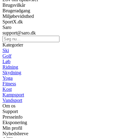
Brugsvilkår
Brugeradgang
Miljøbevidsthed
SportX.dk
Saro
support@saro.dk
Kategorier
Ski
Golf
Løb
Ridning
Skydning
Yoga
Fitness
Kost
Kampsport
Vandsport
Om os
Support
Presseinfo
Eksponering
Min profil
Nyhedsbreve