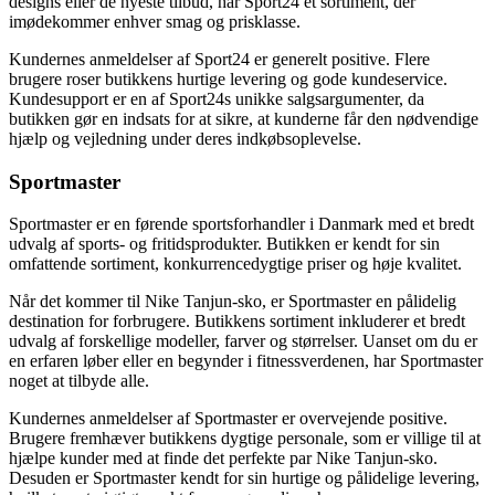
designs eller de nyeste tilbud, har Sport24 et sortiment, der
imødekommer enhver smag og prisklasse.
Kundernes anmeldelser af Sport24 er generelt positive. Flere
brugere roser butikkens hurtige levering og gode kundeservice.
Kundesupport er en af ​​Sport24s unikke salgsargumenter, da
butikken gør en indsats for at sikre, at kunderne får den nødvendige
hjælp og vejledning under deres indkøbsoplevelse.
Sportmaster
Sportmaster er en førende sportsforhandler i Danmark med et bredt
udvalg af sports- og fritidsprodukter. Butikken er kendt for sin
omfattende sortiment, konkurrencedygtige priser og høje kvalitet.
Når det kommer til Nike Tanjun-sko, er Sportmaster en pålidelig
destination for forbrugere. Butikkens sortiment inkluderer et bredt
udvalg af forskellige modeller, farver og størrelser. Uanset om du er
en erfaren løber eller en begynder i fitnessverdenen, har Sportmaster
noget at tilbyde alle.
Kundernes anmeldelser af Sportmaster er overvejende positive.
Brugere fremhæver butikkens dygtige personale, som er villige til at
hjælpe kunder med at finde det perfekte par Nike Tanjun-sko.
Desuden er Sportmaster kendt for sin hurtige og pålidelige levering,