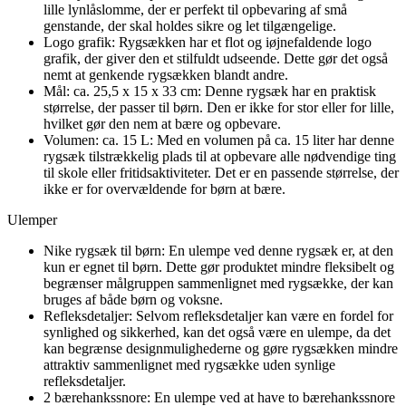
lille lynlåslomme, der er perfekt til opbevaring af små
genstande, der skal holdes sikre og let tilgængelige.
Logo grafik: Rygsækken har et flot og iøjnefaldende logo
grafik, der giver den et stilfuldt udseende. Dette gør det også
nemt at genkende rygsækken blandt andre.
Mål: ca. 25,5 x 15 x 33 cm: Denne rygsæk har en praktisk
størrelse, der passer til børn. Den er ikke for stor eller for lille,
hvilket gør den nem at bære og opbevare.
Volumen: ca. 15 L: Med en volumen på ca. 15 liter har denne
rygsæk tilstrækkelig plads til at opbevare alle nødvendige ting
til skole eller fritidsaktiviteter. Det er en passende størrelse, der
ikke er for overvældende for børn at bære.
Ulemper
Nike rygsæk til børn: En ulempe ved denne rygsæk er, at den
kun er egnet til børn. Dette gør produktet mindre fleksibelt og
begrænser målgruppen sammenlignet med rygsække, der kan
bruges af både børn og voksne.
Refleksdetaljer: Selvom refleksdetaljer kan være en fordel for
synlighed og sikkerhed, kan det også være en ulempe, da det
kan begrænse designmulighederne og gøre rygsækken mindre
attraktiv sammenlignet med rygsække uden synlige
refleksdetaljer.
2 bærehankssnore: En ulempe ved at have to bærehankssnore