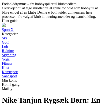
Fodbolddrømme – fra hobbyspiller til klubmedlem
Overvejer du at tage skridtet fra at spille fodbold som hobby til at
blive en del af en klub? Denne e-bog guider dig gennem hele
processen, fra valg af klub til træningsmetoder og teambuilding.
Hent guide
Sport X
Kategorier
Ski
Golf
Løb
Ridning
Skydning
Yoga
Fitness
Kost
Kampsport
Vandsport
Min konto
Kom i gang
Mailnyt
Nike Tanjun Rygsæk Børn: En