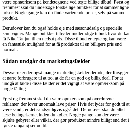
være opmærksom på kendetegnene ved ægte billige tilbud. Først og
fremmest skal du undersøge forskellige butikker for at sammenligne
priser. Nogle gange kan du finde varierende priser, selv på samme
produkt.
Derudover kan du også holde øje med sæsonudsalg og specielle
kampagner. Mange butikker tilbyder midlertidige tilbud, hvor du kan
få Nike Tanjun til en nedsat pris. Disse tilbud er ægte og kan være
en fantastisk mulighed for at få produktet til en billigere pris end
normalt.
Sådan undgår du marketingsfælder
Desværre er der også mange marketingsfælder derude, der forsøger
at narre forbrugere til at tro, at de får en god og billig deal. For at
undgå at falde i disse fælder er det vigtigt at være opmærksom på
nogle få ting.
Først og fremmest skal du være opmærksom på overdrevne
reklamer, der lover unormalt lave priser. Hvis det lyder for godt til at
være sandt, er det sandsynligvis også det. Derudover skal du altid
læse betingelserne, inden du køber. Nogle gange kan der være
skjulte gebyrer eller vilkår, der gør produktet mindre billigt end det i
første omgang ser ud til.