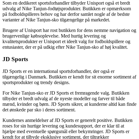
Som en dedikeret sportsforhandler tilbyder Unisport også et bredt
udvalg af Nike Tanjun-fodtøjsprodukter. Butikken er opmærksom
på fodboldspilleres behov og har derfor samlet nogle af de bedste
varianter af Nike Tanjun-sko tilgængelige på markedet.
Brugere af Unisport har rost butikken for dens nemme navigation og
brugervenlige købsoplevelse. Med hurtig levering og
kvalitetsprodukter er Unisport et ideelt valg for fodboldspillere og
entusiaster, der er på udkig efter Nike Tanjun-sko af høj kvalitet.
JD Sports
JD Sports er en international sportsforhandler, der også er
tilgængelig i Danmark. Butikken er kendt for sit enorme sortiment af
sportsprodukter og trendy designs.
For Nike Tanjun-sko er JD Sports et fremragende valg. Butikken
tilbyder et bredt udvalg af de nyeste modeller og farver til både
mænd, kvinder og børn. JD Sports sikrer, at kunderne altid kan finde
det ønskede par sko i deres sortiment.
Kundernes anmeldelser af JD Sports er generelt positive. Butikken
roses for sin hurtige levering og kundesupport, der er klar til at
hjælpe med eventuelle spørgsmål eller bekymringer. JD Sports er
kendt for at tilbyde eksklusive sortiment, der tiltrækker