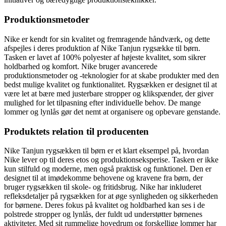
Produktionsmetoder
Nike er kendt for sin kvalitet og fremragende håndværk, og dette
afspejles i deres produktion af Nike Tanjun rygsække til børn.
Tasken er lavet af 100% polyester af højeste kvalitet, som sikrer
holdbarhed og komfort. Nike bruger avancerede
produktionsmetoder og -teknologier for at skabe produkter med den
bedst mulige kvalitet og funktionalitet. Rygsækken er designet til at
være let at bære med justerbare stropper og klikspænder, der giver
mulighed for let tilpasning efter individuelle behov. De mange
lommer og lynlås gør det nemt at organisere og opbevare genstande.
Produktets relation til producenten
Nike Tanjun rygsækken til børn er et klart eksempel på, hvordan
Nike lever op til deres etos og produktionseksperise. Tasken er ikke
kun stilfuld og moderne, men også praktisk og funktionel. Den er
designet til at imødekomme behovene og kravene fra børn, der
bruger rygsækken til skole- og fritidsbrug. Nike har inkluderet
refleksdetaljer på rygsækken for at øge synligheden og sikkerheden
for børnene. Deres fokus på kvalitet og holdbarhed kan ses i de
polstrede stropper og lynlås, der fuldt ud understøtter børnenes
aktiviteter. Med sit rummelige hovedrum og forskellige lommer har