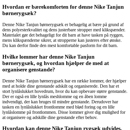
Hvordan er bærekomforten for denne Nike Tanjun
børnerygsæk?
Denne Nike Tanjun børnerygsæk er behagelig at bære på grund af
dens polyesterkvalitet og dens justerbare stropper med klikspænder.
Materialet gør det behageligt for dit barn at have tasken på ryggen,
mens klikspænderne sikrer, at stropperne kan justeres efter ønske.
Du kan derfor finde den mest komfortable pasform for dit barn.
Hvilke lommer har denne Nike Tanjun
børnerygsæk, og hvordan hjælper de med at
organisere genstande?
Denne Nike Tanjun børnerygsæk har en række lommer, der hjælper
med at holde dine genstande adskilt og organiserede. Den har et
stort lynlåslukket hovedrum, hvor du kan opbevare større genstande.
Der er også en lille lynlås meshlomme og en åben lomme
indvendigt, der kan bruges til mindre genstande. Derudover har
tasken en lynlåslukket frontlomme med blød foring og en lille
lynlåslomme på frontlommen. Disse lommer giver dig mulighed for
at organisere og adskille dine genstande efter behov.
Hvordan kan denne Nike Tanjun rygsæk udvides,