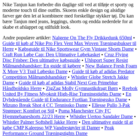
Nike Tanjun kan forbedre din daglige stil ved at tilføje et sporty og
moderne touch til dine outfits. Skoens enkle design og alsidige
farver gør den let at kombinere med forskellige stykker tøj. Du kan
bære Tanjun med jeans, leggings, shorts og endda nederdele for at
skabe et afslappet og stilfuldt look.
Andre populære artikler:
Nalgene On The Fly Drikkedunk 650ml
•
Guide til køb af Nike Pro Flex Vent Max Woven Træningsbukser til
Herre
•
Købsguide til Nike Sportswear Gym Vintage Shorts Dame
•
Craft Run Løbe Cap: Den Ultimative Løbekasket
•
Cruz Flying
Disc Frisbee: Den ultimative købsguide
•
Uhlsport Super Resist
Målmandshandsker: En guide til købere
•
New Balance Fresh Foam
X More V3 Trail Løbesko Dame
•
Guide til køb af adidas Predator
Competition Målmandshandsker
•
Whistler Globe Stretch Jakke
Dame
•
Guide til køb af adidas Stabil Next Gen Primeblue
Håndboldsko Herre
•
ZigZag Molly Gymnastikdragt Børn
•
Reebok
United By Fitness Myoknit High-Rise Træningstights Dame
•
En
Dybdegående Guide til Endurance Fortlian Træningssko Dame
•
Mizuno Break Shot 4 CC Tennissko Dame
•
Ellesse Pullo 3-Pak
Strømper: Komfort og Stil
•
Puma Manchester City FC
Hjemmebaneshorts 22/23 Herre
•
Whistler Uertoo Sandaler Dame
•
Whistler Palmer Softshell Jakke Herre
•
Den ultimative guide til at
købe CMP Kaleepso WP Vandrestøvler til Damer
•
Peak
Performance Ground Træningstights Dame