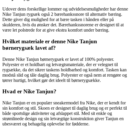
Udover dens forskellige lommer og udvidelsesmuligheder har denne
Nike Tanjun rygsæk også 2 bærehankssnore til alternativ bæring.
Dette giver dig mulighed for at bære tasken i hånden eller på
skulderen, hvis du ønsker det. Bærehankssnorene er designet til at
være let polstrede for at give ekstra komfort under bæring.
Hvilket materiale er denne Nike Tanjun
børnerygsæk lavet af?
Denne Nike Tanjun børnerygsæk er lavet af 100% polyester.
Polyester er et holdbart og letvægtsmateriale, der er velegnet til
rygsække, da det sikrer taskens holdbarhed og komfort. Tasken kan
modstå slid og tåle daglig brug. Polyester er også nem at rengøre og
tørrer hurtigt, hvilket gør det ideelt til børnerygsække.
Hvad er Nike Tanjun?
Nike Tanjun er en populær sneakermodel fra Nike, der er kendt for
sin komfort og stil. Skoen er designet til daglig brug og er perfekt til
både sportslige aktiviteter og afslappet stil. Med sit enkle og
strømlinede design og sin letvægtige konstruktion giver Tanjun en
ubesværet og behagelig oplevelse for fødderne.