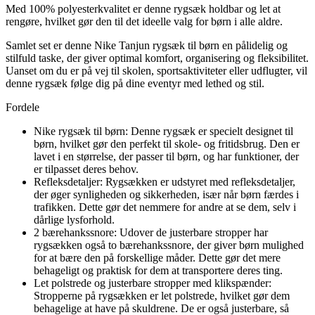
Med 100% polyesterkvalitet er denne rygsæk holdbar og let at
rengøre, hvilket gør den til det ideelle valg for børn i alle aldre.
Samlet set er denne Nike Tanjun rygsæk til børn en pålidelig og
stilfuld taske, der giver optimal komfort, organisering og fleksibilitet.
Uanset om du er på vej til skolen, sportsaktiviteter eller udflugter, vil
denne rygsæk følge dig på dine eventyr med lethed og stil.
Fordele
Nike rygsæk til børn: Denne rygsæk er specielt designet til
børn, hvilket gør den perfekt til skole- og fritidsbrug. Den er
lavet i en størrelse, der passer til børn, og har funktioner, der
er tilpasset deres behov.
Refleksdetaljer: Rygsækken er udstyret med refleksdetaljer,
der øger synligheden og sikkerheden, især når børn færdes i
trafikken. Dette gør det nemmere for andre at se dem, selv i
dårlige lysforhold.
2 bærehankssnore: Udover de justerbare stropper har
rygsækken også to bærehankssnore, der giver børn mulighed
for at bære den på forskellige måder. Dette gør det mere
behageligt og praktisk for dem at transportere deres ting.
Let polstrede og justerbare stropper med klikspænder:
Stropperne på rygsækken er let polstrede, hvilket gør dem
behagelige at have på skuldrene. De er også justerbare, så