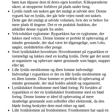
børn kan tilpasse dem til deres egen komfort. Klikspænderne
sikrer, at stropperne forbliver på plads under brug.
Lynlås rundt om tasken gør det muligt at udvide den: Denne
rygsæk har en lynlås, der går hele vejen rundt om tasken.
Dette gør det muligt at udvide volumen, hvis der er behov for
mere plads til tingene. Det er en praktisk funktion, der
adskiller denne rygsæk fra andre.
Velcrolukket ryglomme: Rygsækken har en ryglomme, der
lukkes med velcro. Denne lomme er perfekt til opbevaring af
mindre genstande, der skal være let tilgængelige, som f.eks.
nøgler, mobiltelefon eller penge.
Stort lynlåslukket hovedrum: Hovedrummet på rygsækken er
rummeligt og lukkes med en kraftig lynlås. Dette gør det nemt
at organisere og opbevare større genstande som bøger, mapper
eller tøj.
Lille lynlås meshlomme og åben lomme indvendigt:
Indvendigt i rygsækken er der en lille lynlås meshlomme og
en åben lomme. Disse lommer er perfekte til opbevaring af
mindre genstande, der skal holdes adskilt og organiseret.
Lynlåslukket frontlomme med blød foring: På forsiden af
rygsækken er der en lynlåslukket frontlomme med en blød
foring. Denne lomme er ideel til opbevaring af mere
skrøbelige genstande som solbriller eller elektronik, da den
bløde foring beskytter dem mod ridser og stød.
Lille lynlåslomme på frontlommen: Frontlommen har også en