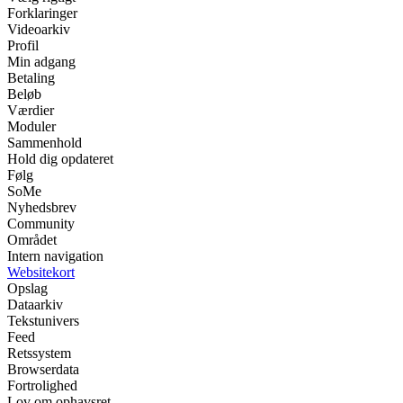
Forklaringer
Videoarkiv
Profil
Min adgang
Betaling
Beløb
Værdier
Moduler
Sammenhold
Hold dig opdateret
Følg
SoMe
Nyhedsbrev
Community
Området
Intern navigation
Websitekort
Opslag
Dataarkiv
Tekstunivers
Feed
Retssystem
Browserdata
Fortrolighed
Lov om ophavsret