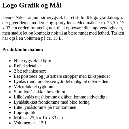
Logo Grafik og Mål
Denne Nike Tanjun børnerygsæk har et stilfuldt logo grafikdesign,
der giver den et moderne og sporty look. Med målene ca. 25,5 x 15
x 33 cm er den rummelig nok til at opbevare dine nødvendigheder,
men stadig let og kompakt nok til at bære rundt med lethed. Tasken
har også en volumen på ca. 15 L.
Produktinformation:
Nike rygsæk til børn
Refleksdetaljer
2 bærehankssnore
Let polstrede og justerbare stropper med klikspænder
Lynlås rundt om tasken gør det muligt at udvide den
Velcrolukket ryglomme
Stort lynlåslukket hovedrum
Lille lynlås meshlomme og åben lomme indvendigt
Lynlåslukket frontlomme med blød foring
Lille lynlåslomme på frontlommen
Logo grafik
Mål: ca. 25,5 x 15 x 33 cm
Volumen: ca. 15 L.