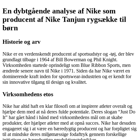
En dybtgående analyse af Nike som
producent af Nike Tanjun rygsække til
børn
Historie og arv
Nike er en verdenskendt producent af sportsudstyr og -tøj, der blev
grundlagt tilbage i 1964 af Bill Bowerman og Phil Knight.
Virksomheden startede oprindeligt som Blue Ribbon Sports, men
ændrede senere navn til Nike i 1971. Siden da har Nike været en
dominerende kraft inden for sportswear-industrien og er kendt for
sin innovative tilgang til design og kvalitet.
Virksomhedens etos
Nike har altid haft en klar filosofi om at inspirere atleter overalt og
hjælpe dem med at nå deres fulde potentiale. Deres slogan “Just Do
It” har gået hånd i hånd med virksomhedens mål om at skabe
produkter, der hjælper atleter med at opnå succes. Nike har desuden
engageret sig i at være en bæredygtig producent og har forpligtet sig
til at mindske deres miljømæssige fodaftryk gennem forskellige
initiativer og bæredygtige produktionsteknikker.