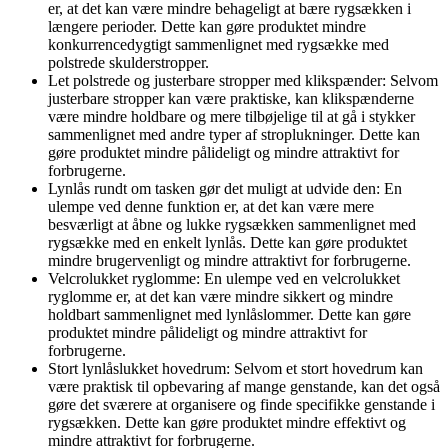
er, at det kan være mindre behageligt at bære rygsækken i
længere perioder. Dette kan gøre produktet mindre
konkurrencedygtigt sammenlignet med rygsække med
polstrede skulderstropper.
Let polstrede og justerbare stropper med klikspænder: Selvom
justerbare stropper kan være praktiske, kan klikspænderne
være mindre holdbare og mere tilbøjelige til at gå i stykker
sammenlignet med andre typer af stroplukninger. Dette kan
gøre produktet mindre pålideligt og mindre attraktivt for
forbrugerne.
Lynlås rundt om tasken gør det muligt at udvide den: En
ulempe ved denne funktion er, at det kan være mere
besværligt at åbne og lukke rygsækken sammenlignet med
rygsække med en enkelt lynlås. Dette kan gøre produktet
mindre brugervenligt og mindre attraktivt for forbrugerne.
Velcrolukket ryglomme: En ulempe ved en velcrolukket
ryglomme er, at det kan være mindre sikkert og mindre
holdbart sammenlignet med lynlåslommer. Dette kan gøre
produktet mindre pålideligt og mindre attraktivt for
forbrugerne.
Stort lynlåslukket hovedrum: Selvom et stort hovedrum kan
være praktisk til opbevaring af mange genstande, kan det også
gøre det sværere at organisere og finde specifikke genstande i
rygsækken. Dette kan gøre produktet mindre effektivt og
mindre attraktivt for forbrugerne.