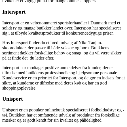
hvilket er et vigtigt punkt for mange online shoppers.
Intersport
Intersport er en velrenommeret sportsforhandler i Danmark med et
solidt ry og mange butikker landet over. Intersport har specialiseret
sig i at tilbyde kvalitetsprodukter til konkurrencedygtige priser.
Hos Intersport finder du et bredt udvalg af Nike Tanjun-
skoprodukter, der passer til både voksne og børn. Butikkens
sortiment dækker forskellige behov og smag, og du vil være sikker
på at finde det, du leder efter.
Intersport har modtaget positive anmeldelser fra kunder, der er
tilfredse med butikkens professionelle og hjælpsomme personale.
Kundeservice er en prioritet for Intersport, og de gør en indsats for at
sikre, at kunderne er tilfredse med deres køb og har en god
shoppingoplevelse.
Unisport
Unisport er en populær onlinebutik specialiseret i fodboldudstyr og -
tøj. Butikken har et omfattende udvalg af produkter fra forskellige
mærker og er godt kendt for sin kvalitet og pålidelighed.