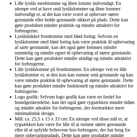
Lille lynlås meshlomme og åben lomme indvendigt: En
ulempe ved at have små lynlåslommer og åbne lommer
indvendigt er, at det kan være svært at opbevare større
genstande eller holde genstande sikkert på plads. Dette kan
gøre produktet mindre praktisk og mindre attraktivt for
forbrugerne.
Lynlåslukket frontlomme med blød foring: Selvom en
lynlåslomme med blød foring kan være praktisk til opbevaring
af sarte genstande, kan det også gøre lommen mindre
rummelig og mindre egnet til opbevaring af større genstande.
Dette kan gøre produktet mindre alsidigt og mindre attraktivt
for forbrugerne.
Lille lynlåslomme på frontlommen: En ulempe ved en lille
lynlåslomme er, at den kun kan rumme små genstande og kan
være mindre praktisk til opbevaring af større genstande. Dette
kan gøre produktet mindre funktionelt og mindre attraktivt for
forbrugerne.
Logo grafik: Selvom logo grafik kan være en fordel for
brandgenkendelse, kan det også gøre rygsækken mindre tidløs
og mindre attraktiv for forbrugerne, der foretrækker mere
minimalistisk design.
Mål: ca. 25,5 x 15 x 33 cm: En ulempe ved disse mål er, at
rygsækken kan være for lille til at rumme større genstande
eller til at opfylde behovene hos forbrugere, der har brug for
mere opbevaringsplads. Dette kan gøre produktet mindre