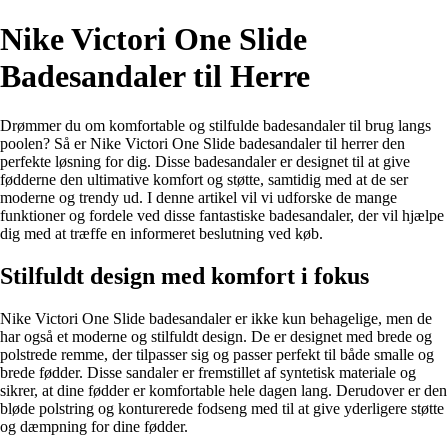
Nike Victori One Slide
Badesandaler til Herre
Drømmer du om komfortable og stilfulde badesandaler til brug langs
poolen? Så er Nike Victori One Slide badesandaler til herrer den
perfekte løsning for dig. Disse badesandaler er designet til at give
fødderne den ultimative komfort og støtte, samtidig med at de ser
moderne og trendy ud. I denne artikel vil vi udforske de mange
funktioner og fordele ved disse fantastiske badesandaler, der vil hjælpe
dig med at træffe en informeret beslutning ved køb.
Stilfuldt design med komfort i fokus
Nike Victori One Slide badesandaler er ikke kun behagelige, men de
har også et moderne og stilfuldt design. De er designet med brede og
polstrede remme, der tilpasser sig og passer perfekt til både smalle og
brede fødder. Disse sandaler er fremstillet af syntetisk materiale og
sikrer, at dine fødder er komfortable hele dagen lang. Derudover er den
bløde polstring og konturerede fodseng med til at give yderligere støtte
og dæmpning for dine fødder.