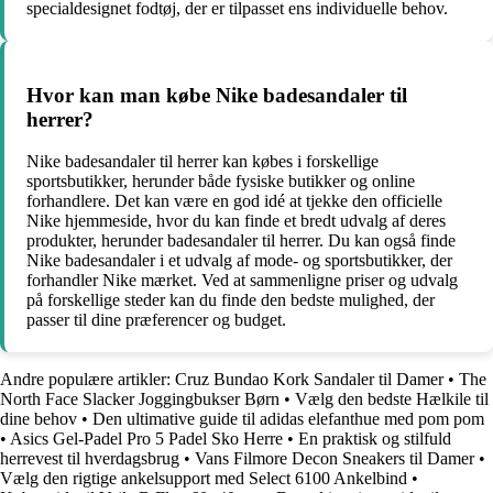
specialdesignet fodtøj, der er tilpasset ens individuelle behov.
Hvor kan man købe Nike badesandaler til
herrer?
Nike badesandaler til herrer kan købes i forskellige
sportsbutikker, herunder både fysiske butikker og online
forhandlere. Det kan være en god idé at tjekke den officielle
Nike hjemmeside, hvor du kan finde et bredt udvalg af deres
produkter, herunder badesandaler til herrer. Du kan også finde
Nike badesandaler i et udvalg af mode- og sportsbutikker, der
forhandler Nike mærket. Ved at sammenligne priser og udvalg
på forskellige steder kan du finde den bedste mulighed, der
passer til dine præferencer og budget.
Andre populære artikler:
Cruz Bundao Kork Sandaler til Damer
•
The
North Face Slacker Joggingbukser Børn
•
Vælg den bedste Hælkile til
dine behov
•
Den ultimative guide til adidas elefanthue med pom pom
•
Asics Gel-Padel Pro 5 Padel Sko Herre
•
En praktisk og stilfuld
herrevest til hverdagsbrug
•
Vans Filmore Decon Sneakers til Damer
•
Vælg den rigtige ankelsupport med Select 6100 Ankelbind
•