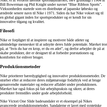
Nike, et af verdens førende sportstøjsmærker, blev grundlagt i 1964 af
Bill Bowerman og Phil Knight under navnet “Blue Ribbon Sports”.
Virksomheden startede som en distributør af japanske løbesko og
ændrede senere navn til Nike i 1971. Siden da har Nike vokset sig til
en global gigant inden for sportsprodukter og er kendt for sin
innovative tilgang og kvalitet.
Filosofi
Nike er forpligtet til at inspirere og motivere både atleter og
almindelige mennesker til at udnytte deres fulde potentiale. Mærket tror
på, at “hvis du har en krop, er du en atlet”, og derfor arbejder de på at
skabe produkter, der er designet til at forbedre præstationen og
komforten for enhver bruger.
Produktionsmetoder
Nike prioriterer bæredygtighed og innovative produktionsmetoder. De
stræber efter at reducere deres miljømæssige fodaftryk ved at bruge
genanvendte materialer og reducere affaldet under produktionen.
Mærket har også fokus på fair arbejdspraksis og sikrer, at deres
produkter fremstilles under gode arbejdsforhold.
Nike Victori One Slide badesandaler er et eksempel på Nikes
avancerede produktionsmetoder. Sandalerne er lavet med syntetiske