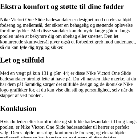
Ekstra komfort og støtte til dine fødder
Nike Victori One Slide badesandaler er designet med en ekstra blød
fodseng og mellemsål, der sikrer en behagelig og støttende oplevelse
for dine fødder. Med disse sandaler kan du nyde lange gåture langs
poolen uden at bekymre dig om ubehag eller smerter. Den let
konturerede skumydersål giver også et forbedret greb mod underlaget,
så du kan føle dig tryg og sikker.
Let og stilfuld
Med en vægt på kun 131 g (Str. 44) er disse Nike Victori One Slide
badesandaler utroligt lette at have på. Du vil næsten ikke mærke, at du
har dem på! Samtidig sørger det stilfulde design og de ikoniske Nike-
logo grafikker for, at du kan vise din stil og personlighed, selv når du
slapper af ved poolen.
Konklusion
Hvis du leder efter komfortable og stilfulde badesandaler til brug langs
poolen, er Nike Victori One Slide badesandaler til herrer et perfekt
valg. Deres bløde polstring, konturerede fodseng og ekstra bløde