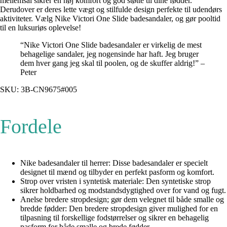
mellemsål sikrer en høj komfort og god støtte til dine fødder.
Derudover er deres lette vægt og stilfulde design perfekte til udendørs
aktiviteter. Vælg Nike Victori One Slide badesandaler, og gør pooltid
til en luksuriøs oplevelse!
“Nike Victori One Slide badesandaler er virkelig de mest
behagelige sandaler, jeg nogensinde har haft. Jeg bruger
dem hver gang jeg skal til poolen, og de skuffer aldrig!” –
Peter
SKU: 3B-CN9675#005
Fordele
Nike badesandaler til herrer: Disse badesandaler er specielt
designet til mænd og tilbyder en perfekt pasform og komfort.
Strop over vristen i syntetisk materiale: Den syntetiske strop
sikrer holdbarhed og modstandsdygtighed over for vand og fugt.
Anelse bredere stropdesign; gør dem velegnet til både smalle og
bredde fødder: Den bredere stropdesign giver mulighed for en
tilpasning til forskellige fodstørrelser og sikrer en behagelig
pasform for både smalle og brede fødder.