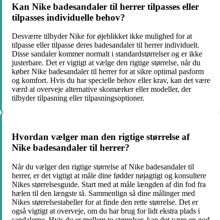
Kan Nike badesandaler til herrer tilpasses eller
tilpasses individuelle behov?
Desværre tilbyder Nike for øjeblikket ikke mulighed for at
tilpasse eller tilpasse deres badesandaler til herrer individuelt.
Disse sandaler kommer normalt i standardstørrelser og er ikke
justerbare. Det er vigtigt at vælge den rigtige størrelse, når du
køber Nike badesandaler til herrer for at sikre optimal pasform
og komfort. Hvis du har specielle behov eller krav, kan det være
værd at overveje alternative skomærker eller modeller, der
tilbyder tilpasning eller tilpasningsoptioner.
Hvordan vælger man den rigtige størrelse af
Nike badesandaler til herrer?
Når du vælger den rigtige størrelse af Nike badesandaler til
herrer, er det vigtigt at måle dine fødder nøjagtigt og konsultere
Nikes størrelsesguide. Start med at måle længden af din fod fra
hælen til den længste tå. Sammenlign så dine målinger med
Nikes størrelsestabeller for at finde den rette størrelse. Det er
også vigtigt at overveje, om du har brug for lidt ekstra plads i
sandalerne. Hvis du er mellem to størrelser, kan det være en god