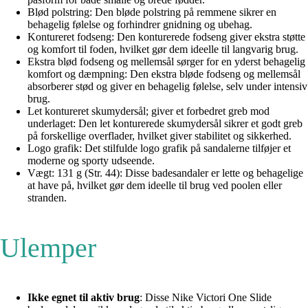
Blød polstring: Den bløde polstring på remmene sikrer en
behagelig følelse og forhindrer gnidning og ubehag.
Kontureret fodseng: Den konturerede fodseng giver ekstra støtte
og komfort til foden, hvilket gør dem ideelle til langvarig brug.
Ekstra blød fodseng og mellemsål sørger for en yderst behagelig
komfort og dæmpning: Den ekstra bløde fodseng og mellemsål
absorberer stød og giver en behagelig følelse, selv under intensiv
brug.
Let kontureret skumydersål; giver et forbedret greb mod
underlaget: Den let konturerede skumydersål sikrer et godt greb
på forskellige overflader, hvilket giver stabilitet og sikkerhed.
Logo grafik: Det stilfulde logo grafik på sandalerne tilføjer et
moderne og sporty udseende.
Vægt: 131 g (Str. 44): Disse badesandaler er lette og behagelige
at have på, hvilket gør dem ideelle til brug ved poolen eller
stranden.
Ulemper
Ikke egnet til aktiv brug
: Disse Nike Victori One Slide