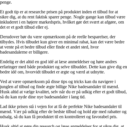
penge.
Et godt tip er at researche prisen på produktet inden et tilbud for at
sikre dig, at du rent faktisk sparer penge. Nogle gange kan tilbud være
inkluderet i en højere markedspris, hvilket gør det svært at afgøre, om
det er et godt tilbud eller ej.
Derudover bør du være opmærksom på de reelle besparelser, der
tilbydes. Hvis tilbudet kun giver en minimal rabat, kan det være bedre
at vente på et bedre tilbud eller finde et andet sted, hvor
badesandalerne er billigere.
Endelig er det altid en god idé at læse anmeldelser og høre andres
erfaringer med både produktet og selve tilbuddet. Dette kan give dig en
bedre idé om, hvorvidt tilbudet er ægte og værd at udnytte.
Ved at være opmærksom på disse tips og tricks kan du navigere i
junglen af tilbud og finde ægte billige Nike badesandaler til mænd.
Husk altid at vælge kvalitet, selv når du er på udkig efter et godt tilbud,
så du kan nyde dine nye badesandaler i lang tid.
Lad ikke prisen stå i vejen for at få de perfekte Nike badesandaler til
mænd. Vær på udkig efter de bedste tilbud og hold øje med rabatter og
udsalg, så du kan få produktet til en kontrolleret og favorabel pris.
Husk altid at gøre din research og læse anmeldelser for at sikre dig, at