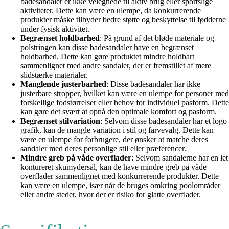
badesandaler er ikke velegnede til aktiv brug eller sportslige
aktiviteter. Dette kan være en ulempe, da konkurrerende
produkter måske tilbyder bedre støtte og beskyttelse til fødderne
under fysisk aktivitet.
Begrænset holdbarhed
: På grund af det bløde materiale og
polstringen kan disse badesandaler have en begrænset
holdbarhed. Dette kan gøre produktet mindre holdbart
sammenlignet med andre sandaler, der er fremstillet af mere
slidstærke materialer.
Manglende justerbarhed
: Disse badesandaler har ikke
justerbare stropper, hvilket kan være en ulempe for personer med
forskellige fodstørrelser eller behov for individuel pasform. Dette
kan gøre det svært at opnå den optimale komfort og pasform.
Begrænset stilvariation
: Selvom disse badesandaler har et logo
grafik, kan de mangle variation i stil og farvevalg. Dette kan
være en ulempe for forbrugere, der ønsker at matche deres
sandaler med deres personlige stil eller præferencer.
Mindre greb på våde overflader
: Selvom sandalerne har en let
kontureret skumydersål, kan de have mindre greb på våde
overflader sammenlignet med konkurrerende produkter. Dette
kan være en ulempe, især når de bruges omkring poolområder
eller andre steder, hvor der er risiko for glatte overflader.