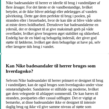
Nike badesandaler til herrer er ideelle til brug i vandmiljøer af
flere årsager. For det første er de vandbestandige, hvilket
betyder, at de ikke bliver ødelagt eller ødelægges af vandets
påvirkning. Dette gør dem perfekte til brug i poolen, på
stranden eller i brusebadet, hvor de kan tåle at blive våde uden
at miste deres holdbarhed. Derudover har badesandalerne en
ydersål, der er designet til at give maksimalt greb på våde
overflader, hvilket giver brugeren øget stabilitet og sikkerhed.
Endelig har de en blød og behagelig indersål, der giver god
støtte til fødderne, hvilket gør dem behagelige at have på, selv
efter længere tids brug i vandet.
Kan Nike badesandaler til herrer bruges som
hverdagssko?
Selvom Nike badesandaler til herrer primært er designet til brug
i vandmiljøer, kan de også bruges som hverdagssko under visse
omstændigheder. Sandalerne er stilfulde og moderne, hvilket
gør dem velegnede til afslappet sommerstil. De kan bæres til
stranden, poolparties eller casual udflugter. Det er vigtigt at
bemærke, at disse badesandaler ikke er designet til intensiv
daglig brug og ikke vil give samme niveau af støtte som