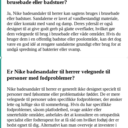
brusebade eller badstuer?
Ja, Nike badesandaler til herrer kan sagtens bruges i brusebade
eller badstuer. Sandalerne er lavet af vandbestandigt materiale,
der tåler kontakt med vand og damp. Deres ydersål er også
designet til at give godt greb på glatte overflader, hvilket gør
dem velegnede til brug i brusebade eller våde områder. Hvis du
bruger dem i en offentlig badstue eller poolområde, kan det dog
være en god idé at rengøre sandalerne grundigt efter brug for at
undgå spredning af bakterier eller svamp.
Er Nike badesandaler til herrer velegnede til
personer med fodproblemer?
Nike badesandaler til herrer er generelt ikke designet specielt til
personer med følsomme eller problematiske fødder. De er mere
velegnede til personer uden specifikke fodproblemer, der ønsker
lette og luftige sko til sommerbrug. Hvis du har specifikke
fodproblemer, såsom platfodethed, svage ankler eller
smertefulde områder, anbefales det at konsultere en ortopædisk
specialist eller fodterapeut for at få råd om hvilket fodtøj der er
bedst egnet til dig. Alternativt kan man overveje at investere i