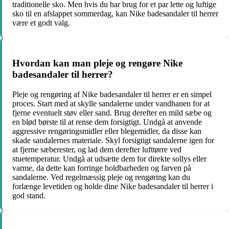
traditionelle sko. Men hvis du har brug for et par lette og luftige
sko til en afslappet sommerdag, kan Nike badesandaler til herrer
være et godt valg.
Hvordan kan man pleje og rengøre Nike
badesandaler til herrer?
Pleje og rengøring af Nike badesandaler til herrer er en simpel
proces. Start med at skylle sandalerne under vandhanen for at
fjerne eventuelt støv eller sand. Brug derefter en mild sæbe og
en blød børste til at rense dem forsigtigt. Undgå at anvende
aggressive rengøringsmidler eller blegemidler, da disse kan
skade sandalernes materiale. Skyl forsigtigt sandalerne igen for
at fjerne sæberester, og lad dem derefter lufttørre ved
stuetemperatur. Undgå at udsætte dem for direkte sollys eller
varme, da dette kan forringe holdbarheden og farven på
sandalerne. Ved regelmæssig pleje og rengøring kan du
forlænge levetiden og holde dine Nike badesandaler til herrer i
god stand.