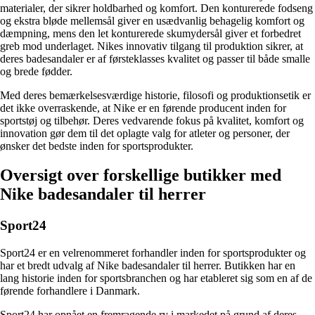
materialer, der sikrer holdbarhed og komfort. Den konturerede fodseng
og ekstra bløde mellemsål giver en usædvanlig behagelig komfort og
dæmpning, mens den let konturerede skumydersål giver et forbedret
greb mod underlaget. Nikes innovativ tilgang til produktion sikrer, at
deres badesandaler er af førsteklasses kvalitet og passer til både smalle
og brede fødder.
Med deres bemærkelsesværdige historie, filosofi og produktionsetik er
det ikke overraskende, at Nike er en førende producent inden for
sportstøj og tilbehør. Deres vedvarende fokus på kvalitet, komfort og
innovation gør dem til det oplagte valg for atleter og personer, der
ønsker det bedste inden for sportsprodukter.
Oversigt over forskellige butikker med
Nike badesandaler til herrer
Sport24
Sport24 er en velrenommeret forhandler inden for sportsprodukter og
har et bredt udvalg af Nike badesandaler til herrer. Butikken har en
lang historie inden for sportsbranchen og har etableret sig som en af de
førende forhandlere i Danmark.
Sport24 har opnået en fremragende ry i markedet på grund af deres