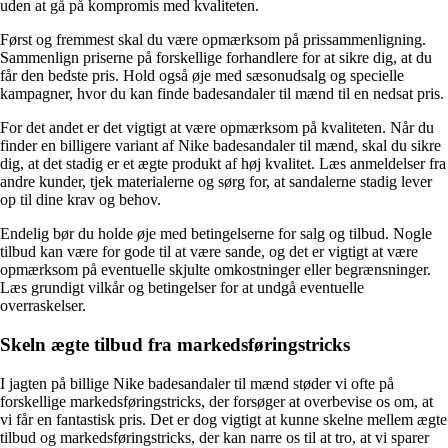
uden at gå på kompromis med kvaliteten.
Først og fremmest skal du være opmærksom på prissammenligning.
Sammenlign priserne på forskellige forhandlere for at sikre dig, at du
får den bedste pris. Hold også øje med sæsonudsalg og specielle
kampagner, hvor du kan finde badesandaler til mænd til en nedsat pris.
For det andet er det vigtigt at være opmærksom på kvaliteten. Når du
finder en billigere variant af Nike badesandaler til mænd, skal du sikre
dig, at det stadig er et ægte produkt af høj kvalitet. Læs anmeldelser fra
andre kunder, tjek materialerne og sørg for, at sandalerne stadig lever
op til dine krav og behov.
Endelig bør du holde øje med betingelserne for salg og tilbud. Nogle
tilbud kan være for gode til at være sande, og det er vigtigt at være
opmærksom på eventuelle skjulte omkostninger eller begrænsninger.
Læs grundigt vilkår og betingelser for at undgå eventuelle
overraskelser.
Skeln ægte tilbud fra markedsføringstricks
I jagten på billige Nike badesandaler til mænd støder vi ofte på
forskellige markedsføringstricks, der forsøger at overbevise os om, at
vi får en fantastisk pris. Det er dog vigtigt at kunne skelne mellem ægte
tilbud og markedsføringstricks, der kan narre os til at tro, at vi sparer