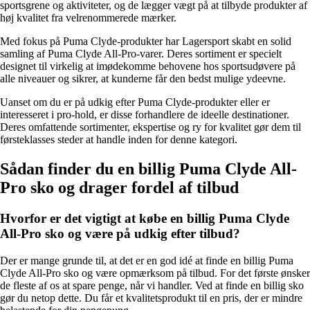
sportsgrene og aktiviteter, og de lægger vægt på at tilbyde produkter af
høj kvalitet fra velrenommerede mærker.
Med fokus på Puma Clyde-produkter har Lagersport skabt en solid
samling af Puma Clyde All-Pro-varer. Deres sortiment er specielt
designet til virkelig at imødekomme behovene hos sportsudøvere på
alle niveauer og sikrer, at kunderne får den bedst mulige ydeevne.
Uanset om du er på udkig efter Puma Clyde-produkter eller er
interesseret i pro-hold, er disse forhandlere de ideelle destinationer.
Deres omfattende sortimenter, ekspertise og ry for kvalitet gør dem til
førsteklasses steder at handle inden for denne kategori.
Sådan finder du en billig Puma Clyde All-
Pro sko og drager fordel af tilbud
Hvorfor er det vigtigt at købe en billig Puma Clyde
All-Pro sko og være på udkig efter tilbud?
Der er mange grunde til, at det er en god idé at finde en billig Puma
Clyde All-Pro sko og være opmærksom på tilbud. For det første ønsker
de fleste af os at spare penge, når vi handler. Ved at finde en billig sko
gør du netop dette. Du får et kvalitetsprodukt til en pris, der er mindre