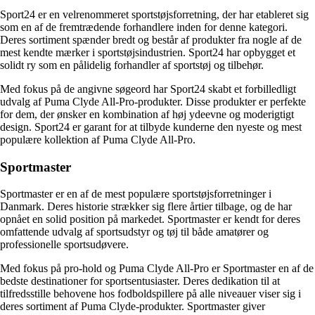
Sport24 er en velrenommeret sportstøjsforretning, der har etableret sig
som en af de fremtrædende forhandlere inden for denne kategori.
Deres sortiment spænder bredt og består af produkter fra nogle af de
mest kendte mærker i sportstøjsindustrien. Sport24 har opbygget et
solidt ry som en pålidelig forhandler af sportstøj og tilbehør.
Med fokus på de angivne søgeord har Sport24 skabt et forbilledligt
udvalg af Puma Clyde All-Pro-produkter. Disse produkter er perfekte
for dem, der ønsker en kombination af høj ydeevne og moderigtigt
design. Sport24 er garant for at tilbyde kunderne den nyeste og mest
populære kollektion af Puma Clyde All-Pro.
Sportmaster
Sportmaster er en af de mest populære sportstøjsforretninger i
Danmark. Deres historie strækker sig flere årtier tilbage, og de har
opnået en solid position på markedet. Sportmaster er kendt for deres
omfattende udvalg af sportsudstyr og tøj til både amatører og
professionelle sportsudøvere.
Med fokus på pro-hold og Puma Clyde All-Pro er Sportmaster en af de
bedste destinationer for sportsentusiaster. Deres dedikation til at
tilfredsstille behovene hos fodboldspillere på alle niveauer viser sig i
deres sortiment af Puma Clyde-produkter. Sportmaster giver