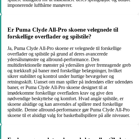
imponerende luftbårne manøvrer.
Er Puma Clyde All-Pro skoene velegnede til
forskellige overflader og spilstile?
Ja, Puma Clyde All-Pro skoene er velegnede til forskellige
overflader og spilstile på grund af deres avancerede
ydersålsmønstre og allround-performance. Den
multidirektionelle mønster på ydersålen giver fremragende greb
og trækkraft på baner med forskellige belægninger, hvilket
sikrer stabilitet og kontrol under hurtige bevægelser og
retningsskift. Uanset om man spiller på indendørs eller udendørs
baner, er Puma Clyde All-Pro skoene designet til at
imødekomme forskellige overfladers krav og give den
nødvendige beskyttelse og komfort. Hvad angår spilstile, er
skoene alsidige og kan anvendes af spillere med forskellige
spilstile. Denne allround-performance gør Puma Clyde All-Pro
skoene til et alsidigt valg for basketballspillere på alle niveauer.