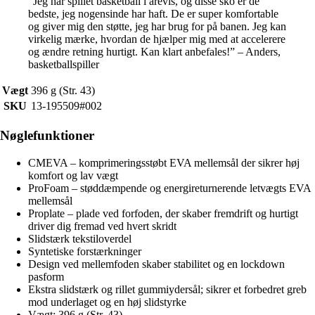
“Jeg har spillet basketball i årevis, og disse sko er de
bedste, jeg nogensinde har haft. De er super komfortable
og giver mig den støtte, jeg har brug for på banen. Jeg kan
virkelig mærke, hvordan de hjælper mig med at accelerere
og ændre retning hurtigt. Kan klart anbefales!” – Anders,
basketballspiller
Vægt
396 g (Str. 43)
SKU
13-195509#002
Nøglefunktioner
CMEVA – komprimeringsstøbt EVA mellemsål der sikrer høj
komfort og lav vægt
ProFoam – støddæmpende og energireturnerende letvægts EVA
mellemsål
Proplate – plade ved forfoden, der skaber fremdrift og hurtigt
driver dig fremad ved hvert skridt
Slidstærk tekstiloverdel
Syntetiske forstærkninger
Design ved mellemfoden skaber stabilitet og en lockdown
pasform
Ekstra slidstærk og rillet gummiydersål; sikrer et forbedret greb
mod underlaget og en høj slidstyrke
Vægt: 396 g (Str. 43)