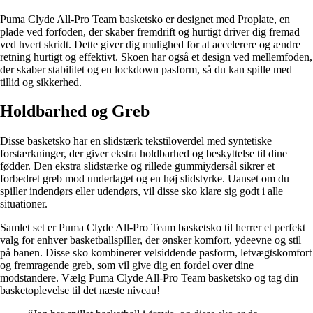
Puma Clyde All-Pro Team basketsko er designet med Proplate, en
plade ved forfoden, der skaber fremdrift og hurtigt driver dig fremad
ved hvert skridt. Dette giver dig mulighed for at accelerere og ændre
retning hurtigt og effektivt. Skoen har også et design ved mellemfoden,
der skaber stabilitet og en lockdown pasform, så du kan spille med
tillid og sikkerhed.
Holdbarhed og Greb
Disse basketsko har en slidstærk tekstiloverdel med syntetiske
forstærkninger, der giver ekstra holdbarhed og beskyttelse til dine
fødder. Den ekstra slidstærke og rillede gummiydersål sikrer et
forbedret greb mod underlaget og en høj slidstyrke. Uanset om du
spiller indendørs eller udendørs, vil disse sko klare sig godt i alle
situationer.
Samlet set er Puma Clyde All-Pro Team basketsko til herrer et perfekt
valg for enhver basketballspiller, der ønsker komfort, ydeevne og stil
på banen. Disse sko kombinerer velsiddende pasform, letvægtskomfort
og fremragende greb, som vil give dig en fordel over dine
modstandere. Vælg Puma Clyde All-Pro Team basketsko og tag din
basketoplevelse til det næste niveau!