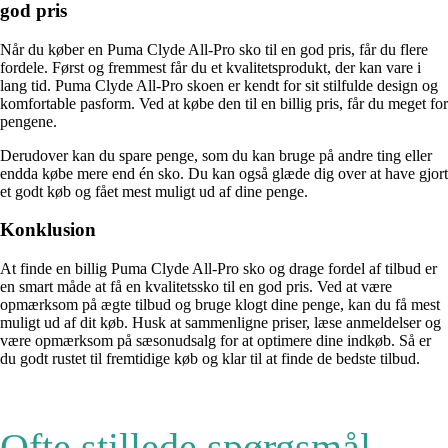
god pris
Når du køber en Puma Clyde All-Pro sko til en god pris, får du flere
fordele. Først og fremmest får du et kvalitetsprodukt, der kan vare i
lang tid. Puma Clyde All-Pro skoen er kendt for sit stilfulde design og
komfortable pasform. Ved at købe den til en billig pris, får du meget for
pengene.
Derudover kan du spare penge, som du kan bruge på andre ting eller
endda købe mere end én sko. Du kan også glæde dig over at have gjort
et godt køb og fået mest muligt ud af dine penge.
Konklusion
At finde en billig Puma Clyde All-Pro sko og drage fordel af tilbud er
en smart måde at få en kvalitetssko til en god pris. Ved at være
opmærksom på ægte tilbud og bruge klogt dine penge, kan du få mest
muligt ud af dit køb. Husk at sammenligne priser, læse anmeldelser og
være opmærksom på sæsonudsalg for at optimere dine indkøb. Så er
du godt rustet til fremtidige køb og klar til at finde de bedste tilbud.
Ofte stillede spørgsmål