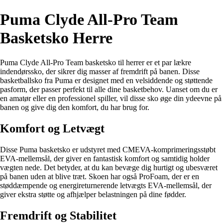
Puma Clyde All-Pro Team
Basketsko Herre
Puma Clyde All-Pro Team basketsko til herrer er et par lækre
indendørssko, der sikrer dig masser af fremdrift på banen. Disse
basketballsko fra Puma er designet med en velsiddende og støttende
pasform, der passer perfekt til alle dine basketbehov. Uanset om du er
en amatør eller en professionel spiller, vil disse sko øge din ydeevne på
banen og give dig den komfort, du har brug for.
Komfort og Letvægt
Disse Puma basketsko er udstyret med CMEVA-komprimeringsstøbt
EVA-mellemsål, der giver en fantastisk komfort og samtidig holder
vægten nede. Det betyder, at du kan bevæge dig hurtigt og ubesværet
på banen uden at blive træt. Skoen har også ProFoam, der er en
støddæmpende og energireturnerende letvægts EVA-mellemsål, der
giver ekstra støtte og afhjælper belastningen på dine fødder.
Fremdrift og Stabilitet