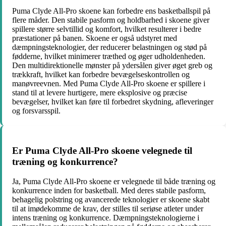
Puma Clyde All-Pro skoene kan forbedre ens basketballspil på
flere måder. Den stabile pasform og holdbarhed i skoene giver
spillere større selvtillid og komfort, hvilket resulterer i bedre
præstationer på banen. Skoene er også udstyret med
dæmpningsteknologier, der reducerer belastningen og stød på
fødderne, hvilket minimerer træthed og øger udholdenheden.
Den multidirektionelle mønster på ydersålen giver øget greb og
trækkraft, hvilket kan forbedre bevægelseskontrollen og
manøvreevnen. Med Puma Clyde All-Pro skoene er spillere i
stand til at levere hurtigere, mere eksplosive og præcise
bevægelser, hvilket kan føre til forbedret skydning, afleveringer
og forsvarsspil.
Er Puma Clyde All-Pro skoene velegnede til
træning og konkurrence?
Ja, Puma Clyde All-Pro skoene er velegnede til både træning og
konkurrence inden for basketball. Med deres stabile pasform,
behagelig polstring og avancerede teknologier er skoene skabt
til at imødekomme de krav, der stilles til seriøse atleter under
intens træning og konkurrence. Dæmpningsteknologierne i