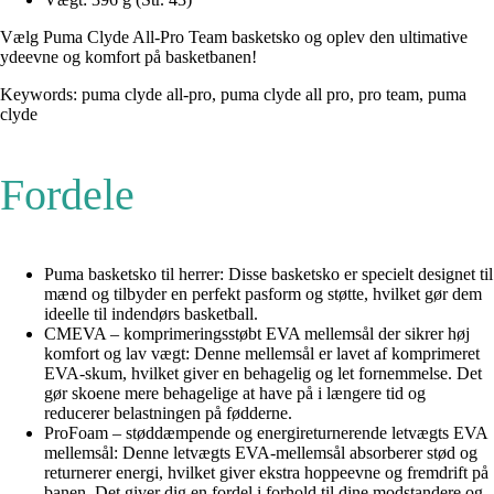
Vælg Puma Clyde All-Pro Team basketsko og oplev den ultimative
ydeevne og komfort på basketbanen!
Keywords: puma clyde all-pro, puma clyde all pro, pro team, puma
clyde
Fordele
Puma basketsko til herrer: Disse basketsko er specielt designet til
mænd og tilbyder en perfekt pasform og støtte, hvilket gør dem
ideelle til indendørs basketball.
CMEVA – komprimeringsstøbt EVA mellemsål der sikrer høj
komfort og lav vægt: Denne mellemsål er lavet af komprimeret
EVA-skum, hvilket giver en behagelig og let fornemmelse. Det
gør skoene mere behagelige at have på i længere tid og
reducerer belastningen på fødderne.
ProFoam – støddæmpende og energireturnerende letvægts EVA
mellemsål: Denne letvægts EVA-mellemsål absorberer stød og
returnerer energi, hvilket giver ekstra hoppeevne og fremdrift på
banen. Det giver dig en fordel i forhold til dine modstandere og