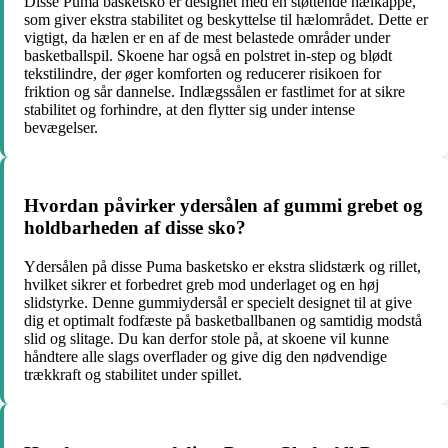
Disse Puma basketsko er designet med en støttende hælkappe,
som giver ekstra stabilitet og beskyttelse til hælområdet. Dette er
vigtigt, da hælen er en af de mest belastede områder under
basketballspil. Skoene har også en polstret in-step og blødt
tekstilindre, der øger komforten og reducerer risikoen for
friktion og sår dannelse. Indlægssålen er fastlimet for at sikre
stabilitet og forhindre, at den flytter sig under intense
bevægelser.
Hvordan påvirker ydersålen af gummi grebet og
holdbarheden af disse sko?
Ydersålen på disse Puma basketsko er ekstra slidstærk og rillet,
hvilket sikrer et forbedret greb mod underlaget og en høj
slidstyrke. Denne gummiydersål er specielt designet til at give
dig et optimalt fodfæste på basketballbanen og samtidig modstå
slid og slitage. Du kan derfor stole på, at skoene vil kunne
håndtere alle slags overflader og give dig den nødvendige
trækkraft og stabilitet under spillet.