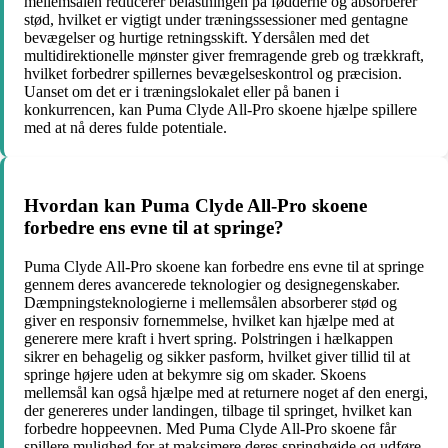
mellemsålen reducerer belastningen på fødderne og absorberer
stød, hvilket er vigtigt under træningssessioner med gentagne
bevægelser og hurtige retningsskift. Ydersålen med det
multidirektionelle mønster giver fremragende greb og trækkraft,
hvilket forbedrer spillernes bevægelseskontrol og præcision.
Uanset om det er i træningslokalet eller på banen i
konkurrencen, kan Puma Clyde All-Pro skoene hjælpe spillere
med at nå deres fulde potentiale.
Hvordan kan Puma Clyde All-Pro skoene
forbedre ens evne til at springe?
Puma Clyde All-Pro skoene kan forbedre ens evne til at springe
gennem deres avancerede teknologier og designegenskaber.
Dæmpningsteknologierne i mellemsålen absorberer stød og
giver en responsiv fornemmelse, hvilket kan hjælpe med at
generere mere kraft i hvert spring. Polstringen i hælkappen
sikrer en behagelig og sikker pasform, hvilket giver tillid til at
springe højere uden at bekymre sig om skader. Skoens
mellemsål kan også hjælpe med at returnere noget af den energi,
der genereres under landingen, tilbage til springet, hvilket kan
forbedre hoppeevnen. Med Puma Clyde All-Pro skoene får
spillere mulighed for at maksimere deres springhøjde og udføre