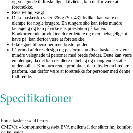
og velegnede til forskellige aktiviteter, kan derfor være at
foretrække.
Relativt høj vægt
Disse basketsko vejer 396 g (Str. 43), hvilket kan være en
ulempe for nogle brugere. En tungere sko kan føles mindre
behagelig og kan påvirke ens præstation på banen.
Konkurrerende produkter, der er lettere og mere behagelige at
have på, kan derfor være at foretrække.
Ikke egnet til personer med brede fødder
På grund af deres design og pasform kan disse basketsko være
mindre velegnede til personer med brede fødder. Dette kan være
en ulempe, da det kan resultere i ubehag og manglende støtte
under spillet. Konkurrerende produkter, der tilbyder en bredere
pasform, kan derfor være at foretrække for personer med denne
fodbredde.
Specifikationer
Puma basketsko til herrer
CMEVA – komprimeringsstøbt EVA mellemsål der sikrer høj komfort
og lav vægt