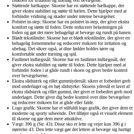
risikoen for irritation og ubehag ved bevægelse.
Støttende hælkappe: Skoene har en støttende hælkappe, der
giver ekstra stabilitet og støtte til hælen. Dette hjælper med at
forhindre vridning og skader under intense bevægelser.
Polstret in-step: Skoene har en polstret in-step, der giver ekstra
komfort og støtte til foden. Dette reducerer belastningen på
foden og gør det mere behageligt at bevæge sig rundt på banen.
Blødt tekstilindre: Skoene har et blødt tekstilindre, der giver en
behagelig fornemmelse og reducerer risikoen for irritation og
ubehag. Det sikrer også, at dine fødder holdes tørre og
komfortable under træning og spil.
Fastlimet indlægssål: Skoene har en fastlimet indlægssål, der
giver ekstra stabilitet og støtte til foden. Dette hjælper med at
forhindre foden i at glide rundt i skoen og giver bedre kontrol
over bevægelserne.
Ekstra slidstærk og rillet gummiydersål; sikrer et forbedret greb
mod underlaget og en høj slidstyrke: Skoens ydersål er lavet af
ekstra slidstærk og rillet gummi, der giver et forbedret greb mod
underlaget. Dette giver dig bedre kontrol over dine bevægelser
og reducerer risikoen for at glide eller falde.
Logo grafik: Skoene har et stilfuldt logo grafik, der giver dem et
moderne og sporty udseende. Det tilføjer også et visuelt element
til skoene og gør dem mere attraktive.
Vægt: 396 g (Str. 43): Disse sko er lette og vejer kun 396 g i
størrelse 43. Den lette vægt gør det lettere at bevæge sig hurtigt