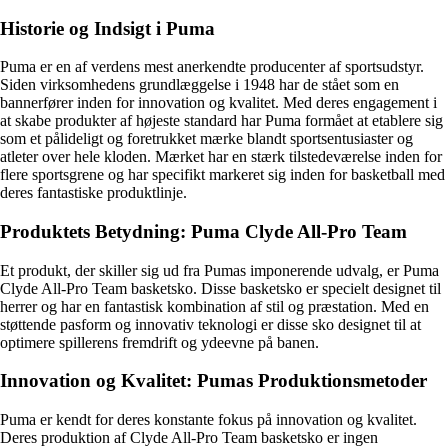
Historie og Indsigt i Puma
Puma er en af verdens mest anerkendte producenter af sportsudstyr.
Siden virksomhedens grundlæggelse i 1948 har de stået som en
bannerfører inden for innovation og kvalitet. Med deres engagement i
at skabe produkter af højeste standard har Puma formået at etablere sig
som et pålideligt og foretrukket mærke blandt sportsentusiaster og
atleter over hele kloden. Mærket har en stærk tilstedeværelse inden for
flere sportsgrene og har specifikt markeret sig inden for basketball med
deres fantastiske produktlinje.
Produktets Betydning: Puma Clyde All-Pro Team
Et produkt, der skiller sig ud fra Pumas imponerende udvalg, er Puma
Clyde All-Pro Team basketsko. Disse basketsko er specielt designet til
herrer og har en fantastisk kombination af stil og præstation. Med en
støttende pasform og innovativ teknologi er disse sko designet til at
optimere spillerens fremdrift og ydeevne på banen.
Innovation og Kvalitet: Pumas Produktionsmetoder
Puma er kendt for deres konstante fokus på innovation og kvalitet.
Deres produktion af Clyde All-Pro Team basketsko er ingen