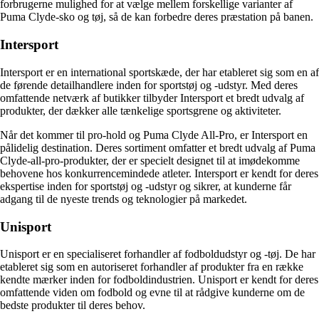
forbrugerne mulighed for at vælge mellem forskellige varianter af
Puma Clyde-sko og tøj, så de kan forbedre deres præstation på banen.
Intersport
Intersport er en international sportskæde, der har etableret sig som en af
de førende detailhandlere inden for sportstøj og -udstyr. Med deres
omfattende netværk af butikker tilbyder Intersport et bredt udvalg af
produkter, der dækker alle tænkelige sportsgrene og aktiviteter.
Når det kommer til pro-hold og Puma Clyde All-Pro, er Intersport en
pålidelig destination. Deres sortiment omfatter et bredt udvalg af Puma
Clyde-all-pro-produkter, der er specielt designet til at imødekomme
behovene hos konkurrencemindede atleter. Intersport er kendt for deres
ekspertise inden for sportstøj og -udstyr og sikrer, at kunderne får
adgang til de nyeste trends og teknologier på markedet.
Unisport
Unisport er en specialiseret forhandler af fodboldudstyr og -tøj. De har
etableret sig som en autoriseret forhandler af produkter fra en række
kendte mærker inden for fodboldindustrien. Unisport er kendt for deres
omfattende viden om fodbold og evne til at rådgive kunderne om de
bedste produkter til deres behov.