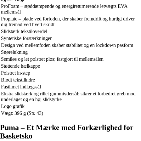
ProFoam – støddæmpende og energireturnerende letvægts EVA
mellemsål
Proplate – plade ved forfoden, der skaber fremdrift og hurtigt driver
dig fremad ved hvert skridt
Slidstærk tekstiloverdel
Syntetiske forstærkninger
Design ved mellemfoden skaber stabilitet og en lockdown pasform
Snørelukning
Semiløs og let polstret pløs; fastgjort til mellemsålen
Støttende hælkappe
Polstret in-step
Blødt tekstilindre
Fastlimet indlægssål
Ekstra slidstærk og rillet gummiydersål; sikrer et forbedret greb mod
underlaget og en høj slidstyrke
Logo grafik
Vægt: 396 g (Str. 43)
Puma – Et Mærke med Forkærlighed for
Basketsko