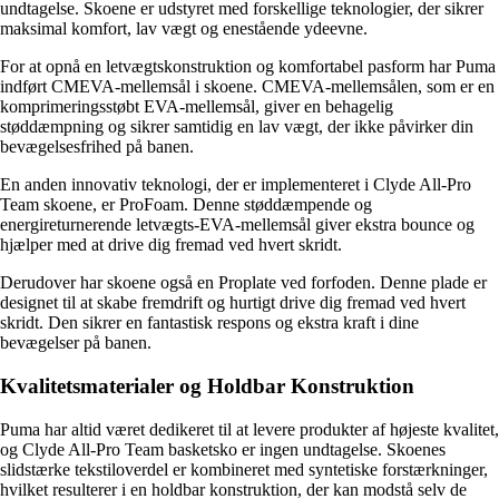
undtagelse. Skoene er udstyret med forskellige teknologier, der sikrer
maksimal komfort, lav vægt og enestående ydeevne.
For at opnå en letvægtskonstruktion og komfortabel pasform har Puma
indført CMEVA-mellemsål i skoene. CMEVA-mellemsålen, som er en
komprimeringsstøbt EVA-mellemsål, giver en behagelig
støddæmpning og sikrer samtidig en lav vægt, der ikke påvirker din
bevægelsesfrihed på banen.
En anden innovativ teknologi, der er implementeret i Clyde All-Pro
Team skoene, er ProFoam. Denne støddæmpende og
energireturnerende letvægts-EVA-mellemsål giver ekstra bounce og
hjælper med at drive dig fremad ved hvert skridt.
Derudover har skoene også en Proplate ved forfoden. Denne plade er
designet til at skabe fremdrift og hurtigt drive dig fremad ved hvert
skridt. Den sikrer en fantastisk respons og ekstra kraft i dine
bevægelser på banen.
Kvalitetsmaterialer og Holdbar Konstruktion
Puma har altid været dedikeret til at levere produkter af højeste kvalitet,
og Clyde All-Pro Team basketsko er ingen undtagelse. Skoenes
slidstærke tekstiloverdel er kombineret med syntetiske forstærkninger,
hvilket resulterer i en holdbar konstruktion, der kan modstå selv de