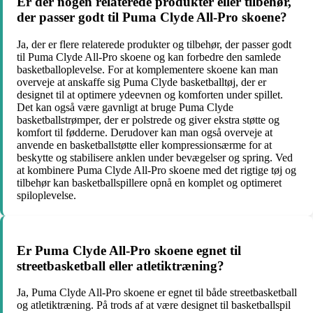
Er der nogen relaterede produkter eller tilbehør,
der passer godt til Puma Clyde All-Pro skoene?
Ja, der er flere relaterede produkter og tilbehør, der passer godt
til Puma Clyde All-Pro skoene og kan forbedre den samlede
basketballoplevelse. For at komplementere skoene kan man
overveje at anskaffe sig Puma Clyde basketballtøj, der er
designet til at optimere ydeevnen og komforten under spillet.
Det kan også være gavnligt at bruge Puma Clyde
basketballstrømper, der er polstrede og giver ekstra støtte og
komfort til fødderne. Derudover kan man også overveje at
anvende en basketballstøtte eller kompressionsærme for at
beskytte og stabilisere anklen under bevægelser og spring. Ved
at kombinere Puma Clyde All-Pro skoene med det rigtige tøj og
tilbehør kan basketballspillere opnå en komplet og optimeret
spiloplevelse.
Er Puma Clyde All-Pro skoene egnet til
streetbasketball eller atletiktræning?
Ja, Puma Clyde All-Pro skoene er egnet til både streetbasketball
og atletiktræning. På trods af at være designet til basketballspil