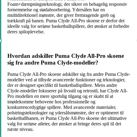
Foam+dæmpningsteknologi, der sikrer en behagelig responsiv
fornemmelse og stødabsorbering. Ydersålen har en
multidirektionel mønstre, der giver fremragende greb og
trækkraft på banen. Puma Clyde All-Pro skoene er derfor det
ideelle valg for seriøse basketballspillere, der ønsker at forbedre
deres spiloplevelse.
Hvordan adskiller Puma Clyde All-Pro skoene
sig fra andre Puma Clyde-modeller?
Puma Clyde All-Pro skoene adskiller sig fra andre Puma Clyde-
modeller ved at tilbyde avancerede funktioner og teknologier,
der er designet specifikt til basketballspillere. Mens andre
Clyde-modeller fokuserer på livsstil og retrostil, har Clyde All-
Pro modellen en mere sportslig tilgang og er skabt til at
imødekomme behovene hos professionelle og
konkurrencedygtige spillere. Med avancerede materialer,
polstringsteknologier og ydersålsmønstre, der er optimeret til
basketballbanen, er Puma Clyde All-Pro skoene det ultimative
valg for seriøse atleter, der ønsker at bringe deres spil til det
næste niveau.