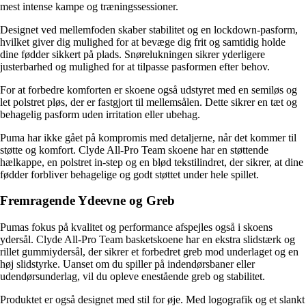
mest intense kampe og træningssessioner.
Designet ved mellemfoden skaber stabilitet og en lockdown-pasform,
hvilket giver dig mulighed for at bevæge dig frit og samtidig holde
dine fødder sikkert på plads. Snørelukningen sikrer yderligere
justerbarhed og mulighed for at tilpasse pasformen efter behov.
For at forbedre komforten er skoene også udstyret med en semiløs og
let polstret pløs, der er fastgjort til mellemsålen. Dette sikrer en tæt og
behagelig pasform uden irritation eller ubehag.
Puma har ikke gået på kompromis med detaljerne, når det kommer til
støtte og komfort. Clyde All-Pro Team skoene har en støttende
hælkappe, en polstret in-step og en blød tekstilindret, der sikrer, at dine
fødder forbliver behagelige og godt støttet under hele spillet.
Fremragende Ydeevne og Greb
Pumas fokus på kvalitet og performance afspejles også i skoens
ydersål. Clyde All-Pro Team basketskoene har en ekstra slidstærk og
rillet gummiydersål, der sikrer et forbedret greb mod underlaget og en
høj slidstyrke. Uanset om du spiller på indendørsbaner eller
udendørsunderlag, vil du opleve enestående greb og stabilitet.
Produktet er også designet med stil for øje. Med logografik og et slankt