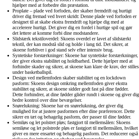
hjælper med at forbedre din præstation.
Proplate – plade ved forfoden, der skaber fremdrift og hurtigt
driver dig fremad ved hvert skridt: Denne plade ved forfoden er
designet til at skabe ekstra fremdrift og hjælpe dig med at
accelerere hurtigt. Det giver dig en fordel i hurtige spil og gør
det lettere at komme forbi dine modstandere.
Slidstærk tekstiloverdel: Skoens overdel er lavet af slidstærkt
tekstil, der kan modstå slid og holde i lang tid. Det sikrer, at
skoene forbliver i god stand selv efter intensiv brug.
Syntetiske forstærkninger: Skoene har syntetiske forstærkninger,
der giver ekstra stabilitet og holdbarhed. Dette hjælper med at
forhindre skader og sikrer, at skoene kan klare de krav, der stilles
under basketballspil.
Design ved mellemfoden skaber stabilitet og en lockdown
pasform: Skoens design omkring mellemfoden giver ekstra
stabilitet og sikrer, at skoene sidder godt fast på dine fødder.
Dette forhindrer, at dine fødder glider rundt i skoene og giver dig
bedre kontrol over dine bevægelser.
Snørelukning: Skoene har en snørelukning, der giver dig
mulighed for at justere pasformen efter dine præferencer. Dette
sikrer en tæt og behagelig pasform, der passer til dine fødder.
Semiløs og let polstret pløs; fastgjort til mellemsålen: Skoens
semiløse og let polstrede pløs er fastgjort til mellemsålen, hvilket
giver en mere ensartet og behagelig pasform. Det reducerer også