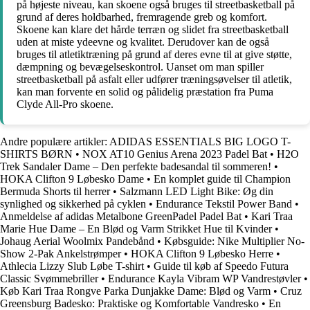
på højeste niveau, kan skoene også bruges til streetbasketball på
grund af deres holdbarhed, fremragende greb og komfort.
Skoene kan klare det hårde terræn og slidet fra streetbasketball
uden at miste ydeevne og kvalitet. Derudover kan de også
bruges til atletiktræning på grund af deres evne til at give støtte,
dæmpning og bevægelseskontrol. Uanset om man spiller
streetbasketball på asfalt eller udfører træningsøvelser til atletik,
kan man forvente en solid og pålidelig præstation fra Puma
Clyde All-Pro skoene.
Andre populære artikler:
ADIDAS ESSENTIALS BIG LOGO T-
SHIRTS BØRN
•
NOX AT10 Genius Arena 2023 Padel Bat
•
H2O
Trek Sandaler Dame – Den perfekte badesandal til sommeren!
•
HOKA Clifton 9 Løbesko Dame
•
En komplet guide til Champion
Bermuda Shorts til herrer
•
Salzmann LED Light Bike: Øg din
synlighed og sikkerhed på cyklen
•
Endurance Tekstil Power Band
•
Anmeldelse af adidas Metalbone GreenPadel Padel Bat
•
Kari Traa
Marie Hue Dame – En Blød og Varm Strikket Hue til Kvinder
•
Johaug Aerial Woolmix Pandebånd
•
Købsguide: Nike Multiplier No-
Show 2-Pak Ankelstrømper
•
HOKA Clifton 9 Løbesko Herre
•
Athlecia Lizzy Slub Løbe T-shirt
•
Guide til køb af Speedo Futura
Classic Svømmebriller
•
Endurance Kayla Vibram WP Vandrestøvler
•
Køb Kari Traa Rongve Parka Dunjakke Dame: Blød og Varm
•
Cruz
Greensburg Badesko: Praktiske og Komfortable Vandresko
•
En