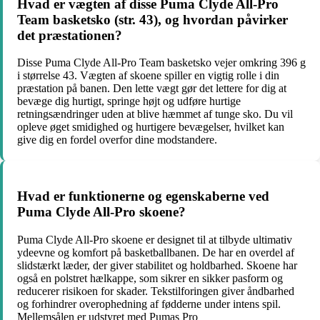
Hvad er vægten af disse Puma Clyde All-Pro
Team basketsko (str. 43), og hvordan påvirker
det præstationen?
Disse Puma Clyde All-Pro Team basketsko vejer omkring 396 g
i størrelse 43. Vægten af skoene spiller en vigtig rolle i din
præstation på banen. Den lette vægt gør det lettere for dig at
bevæge dig hurtigt, springe højt og udføre hurtige
retningsændringer uden at blive hæmmet af tunge sko. Du vil
opleve øget smidighed og hurtigere bevægelser, hvilket kan
give dig en fordel overfor dine modstandere.
Hvad er funktionerne og egenskaberne ved
Puma Clyde All-Pro skoene?
Puma Clyde All-Pro skoene er designet til at tilbyde ultimativ
ydeevne og komfort på basketballbanen. De har en overdel af
slidstærkt læder, der giver stabilitet og holdbarhed. Skoene har
også en polstret hælkappe, som sikrer en sikker pasform og
reducerer risikoen for skader. Tekstilforingen giver åndbarhed
og forhindrer overophedning af fødderne under intens spil.
Mellemsålen er udstyret med Pumas Pro