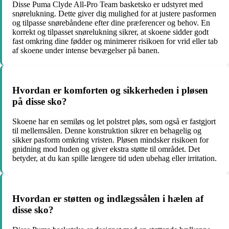
Disse Puma Clyde All-Pro Team basketsko er udstyret med
snørelukning. Dette giver dig mulighed for at justere pasformen
og tilpasse snørebåndene efter dine præferencer og behov. En
korrekt og tilpasset snørelukning sikrer, at skoene sidder godt
fast omkring dine fødder og minimerer risikoen for vrid eller tab
af skoene under intense bevægelser på banen.
Hvordan er komforten og sikkerheden i pløsen
på disse sko?
Skoene har en semiløs og let polstret pløs, som også er fastgjort
til mellemsålen. Denne konstruktion sikrer en behagelig og
sikker pasform omkring vristen. Pløsen mindsker risikoen for
gnidning mod huden og giver ekstra støtte til området. Det
betyder, at du kan spille længere tid uden ubehag eller irritation.
Hvordan er støtten og indlægssålen i hælen af
disse sko?