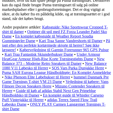
butikker, hvor du kan spare penge på Puma træningssæt. Derudover
kan du også finde brugte Puma træningssæt til salg på online
markedspladser eller i genbrugsforretninger. Det er dog vigtigt at
sikre, at du køber fra en pålidelig kilde, og at træningssættet er i god
stand, når det købes brugt.
Andre populære artikler:
Købsguide: Nike Sportswear Cropped T-
shirt til damer
•
Optimer dit spil med FZ Forza Leander Padel Sko
Dame
•
En komplet købsguide til Weather Report Soudia
Gummistøvler Dame
•
Kari Traa Sanne Vandreshorts til Damer
•
På
jagt efter den perfekte kortærmede skjorte til herrer? Søg ikke
længere!
•
Købervejledning til Garmin Forerunner 965 GPS Pulsur
•
Kari Traa Fantastisk Skiunderbukser Dame
•
Under Armour
HeatGear Armour High-Rise Korte Træningstights Dame
•
New
Balance 373 – Moderne Retro Sneakers til Damer
•
New Balance
1080 V11 Løbesko til Herrer
•
SOS Vars Parka Dunjakke Herre
•
Puma SAH Europa League Håndboldtrøje: En Komplet Anmeldelse
•
Nike Phenom Elite Løbebukser til Herrer
•
hummel Danmark Pre
Game Trænings T-shirt VM 23 Dame
•
Vejledning til købere: Vans
Filmore Decon Sneakers Herre
•
Mizuno Contender Sneakers til
Herrer
•
Guide til køb af adidas Stabil Next Gen Primeblue
Håndboldsko til Damer
•
En komplet guide til Whistler Carseno
Puff Vinterjakke til Herrer
•
adidas Terrex Speed Flow Trail
Løbesko Dame
•
ONLY PLAY Carmen Langærmet Trænings T-
shirt Dame