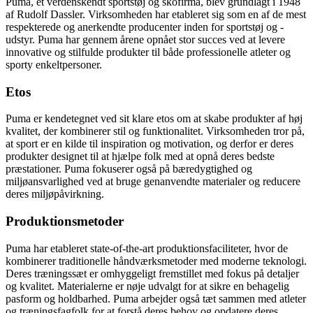
Puma, et verdenskendt sportstøj og skofirma, blev grundlagt i 1948
af Rudolf Dassler. Virksomheden har etableret sig som en af ​​de mest
respekterede og anerkendte producenter inden for sportstøj og -
udstyr. Puma har gennem årene opnået stor succes ved at levere
innovative og stilfulde produkter til både professionelle atleter og
sporty enkeltpersoner.
Etos
Puma er kendetegnet ved sit klare etos om at skabe produkter af høj
kvalitet, der kombinerer stil og funktionalitet. Virksomheden tror på,
at sport er en kilde til inspiration og motivation, og derfor er deres
produkter designet til at hjælpe folk med at opnå deres bedste
præstationer. Puma fokuserer også på bæredygtighed og
miljøansvarlighed ved at bruge genanvendte materialer og reducere
deres miljøpåvirkning.
Produktionsmetoder
Puma har etableret state-of-the-art produktionsfaciliteter, hvor de
kombinerer traditionelle håndværksmetoder med moderne teknologi.
Deres træningssæt er omhyggeligt fremstillet med fokus på detaljer
og kvalitet. Materialerne er nøje udvalgt for at sikre en behagelig
pasform og holdbarhed. Puma arbejder også tæt sammen med atleter
og træningsfagfolk for at forstå deres behov og opdatere deres