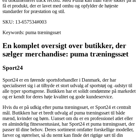
en dokumenteret track record. Med Puma kan man være sikker på at
få et produkt, der er lavet med omhu og opfylder de højeste
standarder for præstation og stil.
SKU: 13-657534#003
Keywords: puma træningssæt
En komplet oversigt over butikker, der
sælger merchandise: puma træningssæt
Sport24
Sport24 er en førende sportsforhandler i Danmark, der har
specialiseret sig i at tilbyde et stort udvalg af sportstøj og -udstyr til
alle typer sportsgrene. Butikken har et solidt omdømme på markedet
og er kendt for deres høje kvalitet og gode kundeservice.
Hvis du er på udkig efter puma træningssæt, er Sport24 et centralt
mål. Butikken har et bredt udvalg af puma træningssæt til både
mænd, kvinder og børn. Uanset om du er en professionel atlet eller
en almindelig fitnessentusiast, har Sport24 et puma træningssæt, der
passer til dine behov. Deres sortiment omfatter forskellige modeller,
farver og størrelser, så du nemt kan finde det rigtige sæt til din