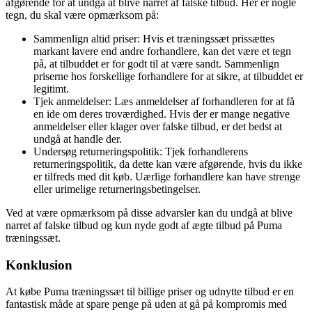
afgørende for at undgå at blive narret af falske tilbud. Her er nogle
tegn, du skal være opmærksom på:
Sammenlign altid priser: Hvis et træningssæt prissættes
markant lavere end andre forhandlere, kan det være et tegn
på, at tilbuddet er for godt til at være sandt. Sammenlign
priserne hos forskellige forhandlere for at sikre, at tilbuddet er
legitimt.
Tjek anmeldelser: Læs anmeldelser af forhandleren for at få
en ide om deres troværdighed. Hvis der er mange negative
anmeldelser eller klager over falske tilbud, er det bedst at
undgå at handle der.
Undersøg returneringspolitik: Tjek forhandlerens
returneringspolitik, da dette kan være afgørende, hvis du ikke
er tilfreds med dit køb. Uærlige forhandlere kan have strenge
eller urimelige returneringsbetingelser.
Ved at være opmærksom på disse advarsler kan du undgå at blive
narret af falske tilbud og kun nyde godt af ægte tilbud på Puma
træningssæt.
Konklusion
At købe Puma træningssæt til billige priser og udnytte tilbud er en
fantastisk måde at spare penge på uden at gå på kompromis med