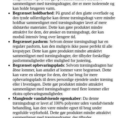
sammenlignet med træningsdragter, der er mere isolerende og
kan holde brugeren varm.
Begrænset holdbarhed
: På grund af den glatte overflade og
den tynde udfærdigelse kan denne træningsdragt være mindre
holdbar sammenlignet med træningsdragter lavet af mere
slidstærke materialer. Dette kan gøre produktet mindre
attraktivt for dem, der ønsker en træningsdragt, der kan
modstå intensiv brug over længere tid.
Begrænset pasform
: Selvom denne træningsdragt har en
regulær pasform, kan den muligvis ikke passe perfekt til alle
kropstyper. Dette kan gøre produktet mindre attraktivt
sammenlignet med træningsdragter, der tilbyder forskellige
pasformmuligheder eller mulighed for justering.
Begrænset opbevaringsplads
: Selvom træningsdragten har
åbne lommer, kan antallet af lommer være begrænset. Dette
kan være en ulempe for dem, der har brug for mere
opbevaringsplads til deres personlige ejendele under træning
eller i hverdagen. Dette gør produktet mindre attraktivt
sammenlignet med træningsdragter med flere lommer eller
ekstra opbevaringsmuligheder.
Manglende vandafvisende egenskaber
: Da denne
træningsdragt er lavet af 100% polyester uden vandafvisende
behandling, kan den være mindre egnet til brug under
regnfulde vejrforhold. Dette gør produktet mindre attraktivt
sammenlignet med træningsdragter, der tilbyder