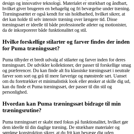
design og innovative teknologi. Materialet er strækbart og åndbart,
hvilket giver brugeren en behagelig og fri bevægelse under træning.
Træningssættet er også kendt for sin holdbarhed, hvilket sikrer, at
det kan holde til selv intensiv træning over længere tid. Disse
træningssæt er ideelle til både professionelle atleter og motionister,
da de inkorporerer både funktionalitet og stil.
Hvilke forskellige stilarter og farver findes der inden
for Puma træningssæt?
Puma tilbyder et bredt udvalg af stilarter og farver inden for deres
træningssæt. De udvikler kollektioner, der passer til forskellige smag
og præferencer. Du kan finde alt fra klassiske træningssæt i neutrale
farver som sort og grå til mere farverige og mønstrede sæt. Uanset
om du foretrækker et minimalistisk look eller ønsker at skille dig ud,
kan du finde et Puma træningssæt, der passer til din stil og
personlighed.
Hvordan kan Puma træningssæt bidrage til min
træningsrutine?
Puma træningssæt er skabt med fokus på funktionalitet, hvilket gør
dem ideelle til din daglige træning. De strækbare materialer og
sømløse konstruktion sikrer, at du frit kan bevæge dig uden