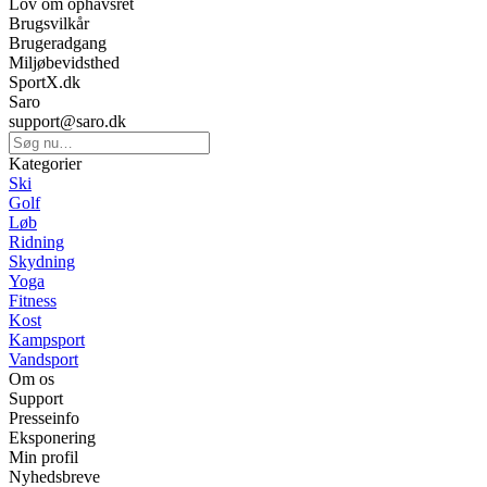
Lov om ophavsret
Brugsvilkår
Brugeradgang
Miljøbevidsthed
SportX.dk
Saro
support@saro.dk
Kategorier
Ski
Golf
Løb
Ridning
Skydning
Yoga
Fitness
Kost
Kampsport
Vandsport
Om os
Support
Presseinfo
Eksponering
Min profil
Nyhedsbreve