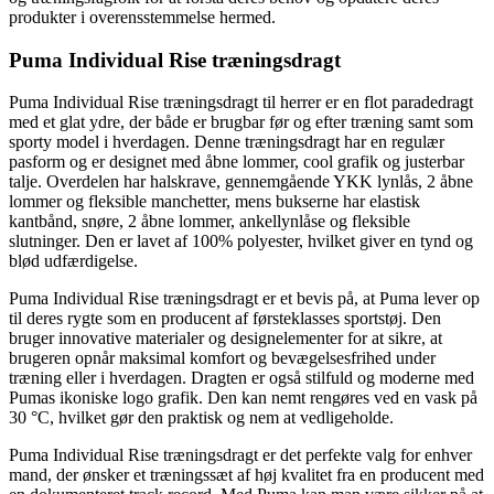
produkter i overensstemmelse hermed.
Puma Individual Rise træningsdragt
Puma Individual Rise træningsdragt til herrer er en flot paradedragt
med et glat ydre, der både er brugbar før og efter træning samt som
sporty model i hverdagen. Denne træningsdragt har en regulær
pasform og er designet med åbne lommer, cool grafik og justerbar
talje. Overdelen har halskrave, gennemgående YKK lynlås, 2 åbne
lommer og fleksible manchetter, mens bukserne har elastisk
kantbånd, snøre, 2 åbne lommer, ankellynlåse og fleksible
slutninger. Den er lavet af 100% polyester, hvilket giver en tynd og
blød udfærdigelse.
Puma Individual Rise træningsdragt er et bevis på, at Puma lever op
til deres rygte som en producent af førsteklasses sportstøj. Den
bruger innovative materialer og designelementer for at sikre, at
brugeren opnår maksimal komfort og bevægelsesfrihed under
træning eller i hverdagen. Dragten er også stilfuld og moderne med
Pumas ikoniske logo grafik. Den kan nemt rengøres ved en vask på
30 °C, hvilket gør den praktisk og nem at vedligeholde.
Puma Individual Rise træningsdragt er det perfekte valg for enhver
mand, der ønsker et træningssæt af høj kvalitet fra en producent med