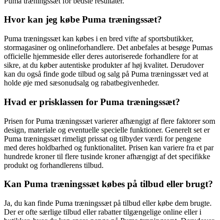
Puma træningssæt for bedste resultater.
Hvor kan jeg købe Puma træningssæt?
Puma træningssæt kan købes i en bred vifte af sportsbutikker,
stormagasiner og onlineforhandlere. Det anbefales at besøge Pumas
officielle hjemmeside eller deres autoriserede forhandlere for at
sikre, at du køber autentiske produkter af høj kvalitet. Derudover
kan du også finde gode tilbud og salg på Puma træningssæt ved at
holde øje med sæsonudsalg og rabatbegivenheder.
Hvad er prisklassen for Puma træningssæt?
Prisen for Puma træningssæt varierer afhængigt af flere faktorer som
design, materiale og eventuelle specielle funktioner. Generelt set er
Puma træningssæt rimeligt prissat og tilbyder værdi for pengene
med deres holdbarhed og funktionalitet. Prisen kan variere fra et par
hundrede kroner til flere tusinde kroner afhængigt af det specifikke
produkt og forhandlerens tilbud.
Kan Puma træningssæt købes på tilbud eller brugt?
Ja, du kan finde Puma træningssæt på tilbud eller købe dem brugte.
Der er ofte særlige tilbud eller rabatter tilgængelige online eller i