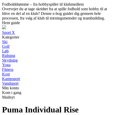
Fodbolddrømme – fra hobbyspiller til klubmedlem
Overvejer du at tage skridtet fra at spille fodbold som hobby til at
blive en del af en klub? Denne e-bog guider dig gennem hele
processen, fra valg af klub til træningsmetoder og teambuilding.
Hent guide
Sport X
Kategorier
Ski
Golf
Løb
Ridning
Skydning
Yoga
Fitness
Kost
Kampsport
Vandsport
Min konto
Kom i gang
Mailnyt
Puma Individual Rise