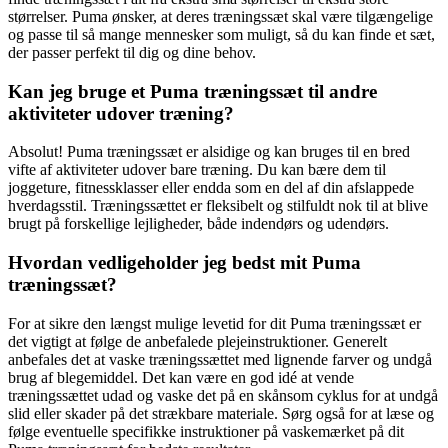
størrelser. Puma ønsker, at deres træningssæt skal være tilgængelige
og passe til så mange mennesker som muligt, så du kan finde et sæt,
der passer perfekt til dig og dine behov.
Kan jeg bruge et Puma træningssæt til andre
aktiviteter udover træning?
Absolut! Puma træningssæt er alsidige og kan bruges til en bred
vifte af aktiviteter udover bare træning. Du kan bære dem til
joggeture, fitnessklasser eller endda som en del af din afslappede
hverdagsstil. Træningssættet er fleksibelt og stilfuldt nok til at blive
brugt på forskellige lejligheder, både indendørs og udendørs.
Hvordan vedligeholder jeg bedst mit Puma
træningssæt?
For at sikre den længst mulige levetid for dit Puma træningssæt er
det vigtigt at følge de anbefalede plejeinstruktioner. Generelt
anbefales det at vaske træningssættet med lignende farver og undgå
brug af blegemiddel. Det kan være en god idé at vende
træningssættet udad og vaske det på en skånsom cyklus for at undgå
slid eller skader på det strækbare materiale. Sørg også for at læse og
følge eventuelle specifikke instruktioner på vaskemærket på dit