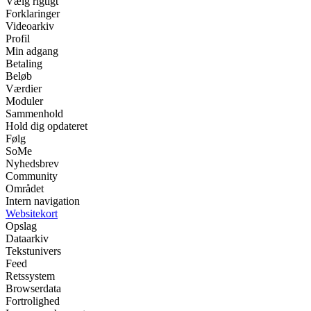
Vælg rigtigt
Forklaringer
Videoarkiv
Profil
Min adgang
Betaling
Beløb
Værdier
Moduler
Sammenhold
Hold dig opdateret
Følg
SoMe
Nyhedsbrev
Community
Området
Intern navigation
Websitekort
Opslag
Dataarkiv
Tekstunivers
Feed
Retssystem
Browserdata
Fortrolighed