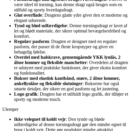
være ideel til træning, kan denne dragt også bruges som en
stilfuld og sporty hverdagsdragt.
Glat overflade
: Dragtens glatte ydre giver den et moderne og
elegant udseende.
Tynd og blød udfærdigelse
: Denne træningsdragt er lavet af
let og blødt materiale, der sikrer optimal bevægelsesfrihed og
komfort.
Regulær pasform
: Dragten er designet med en regulær
pasform, der passer til de fleste kropstyper og giver en
behagelig følelse.
Overdel med halskrave, gennemgående YKK lynlås, 2
åbne lommer og fleksible manchetter
: Overdelen af dragten
er udstyret med praktiske funktioner, der giver ekstra komfort
og funktionalitet.
Bukser med elastisk kantbånd, snøre, 2 åbne lommer,
ankellynlåse og fleksible slutninger
: Bukserne har også
smarte detaljer, der sikrer en god pasform og let justering.
Logo grafik
: Dragten har et stilfuldt logo grafik, der tilføjer et
sporty og moderne touch.
Ulemper
Ikke velegnet til koldt vejr
: Den tynde og bløde
udfærdigelse af denne træningsdragt gør den mindre egnet til
brug i koldt vejr. Dette gør produktet mindre attraktivt