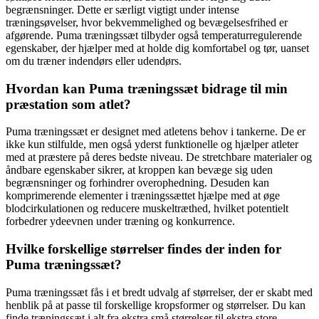
begrænsninger. Dette er særligt vigtigt under intense
træningsøvelser, hvor bekvemmelighed og bevægelsesfrihed er
afgørende. Puma træningssæt tilbyder også temperaturregulerende
egenskaber, der hjælper med at holde dig komfortabel og tør, uanset
om du træner indendørs eller udendørs.
Hvordan kan Puma træningssæt bidrage til min
præstation som atlet?
Puma træningssæt er designet med atletens behov i tankerne. De er
ikke kun stilfulde, men også yderst funktionelle og hjælper atleter
med at præstere på deres bedste niveau. De stretchbare materialer og
åndbare egenskaber sikrer, at kroppen kan bevæge sig uden
begrænsninger og forhindrer overophedning. Desuden kan
komprimerende elementer i træningssættet hjælpe med at øge
blodcirkulationen og reducere muskeltræthed, hvilket potentielt
forbedrer ydeevnen under træning og konkurrence.
Hvilke forskellige størrelser findes der inden for
Puma træningssæt?
Puma træningssæt fås i et bredt udvalg af størrelser, der er skabt med
henblik på at passe til forskellige kropsformer og størrelser. Du kan
finde træningssæt i alt fra ekstra små størrelser til ekstra store