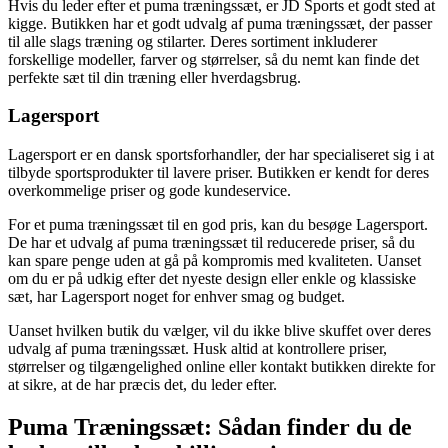
Hvis du leder efter et puma træningssæt, er JD Sports et godt sted at
kigge. Butikken har et godt udvalg af puma træningssæt, der passer
til alle slags træning og stilarter. Deres sortiment inkluderer
forskellige modeller, farver og størrelser, så du nemt kan finde det
perfekte sæt til din træning eller hverdagsbrug.
Lagersport
Lagersport er en dansk sportsforhandler, der har specialiseret sig i at
tilbyde sportsprodukter til lavere priser. Butikken er kendt for deres
overkommelige priser og gode kundeservice.
For et puma træningssæt til en god pris, kan du besøge Lagersport.
De har et udvalg af puma træningssæt til reducerede priser, så du
kan spare penge uden at gå på kompromis med kvaliteten. Uanset
om du er på udkig efter det nyeste design eller enkle og klassiske
sæt, har Lagersport noget for enhver smag og budget.
Uanset hvilken butik du vælger, vil du ikke blive skuffet over deres
udvalg af puma træningssæt. Husk altid at kontrollere priser,
størrelser og tilgængelighed online eller kontakt butikken direkte for
at sikre, at de har præcis det, du leder efter.
Puma Træningssæt: Sådan finder du de