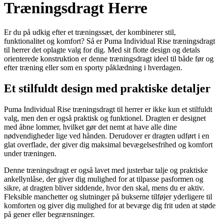
Træningsdragt Herre
Er du på udkig efter et træningssæt, der kombinerer stil,
funktionalitet og komfort? Så er Puma Individual Rise træningsdragt
til herrer det oplagte valg for dig. Med sit flotte design og detals
orienterede konstruktion er denne træningsdragt ideel til både før og
efter træning eller som en sporty påklædning i hverdagen.
Et stilfuldt design med praktiske detaljer
Puma Individual Rise træningsdragt til herrer er ikke kun et stilfuldt
valg, men den er også praktisk og funktionel. Dragten er designet
med åbne lommer, hvilket gør det nemt at have alle dine
nødvendigheder lige ved hånden. Derudover er dragten udført i en
glat overflade, der giver dig maksimal bevægelsesfrihed og komfort
under træningen.
Denne træningsdragt er også lavet med justerbar talje og praktiske
ankellynlåse, der giver dig mulighed for at tilpasse pasformen og
sikre, at dragten bliver siddende, hvor den skal, mens du er aktiv.
Fleksible manchetter og slutninger på bukserne tilføjer yderligere til
komforten og giver dig mulighed for at bevæge dig frit uden at støde
på gener eller begrænsninger.