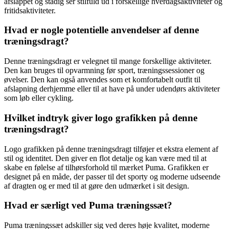
afslappet og stadig ser stilfuld ud i forskellige hverdagsaktiviteter og
fritidsaktiviteter.
Hvad er nogle potentielle anvendelser af denne
træningsdragt?
Denne træningsdragt er velegnet til mange forskellige aktiviteter.
Den kan bruges til opvarmning før sport, træningssessioner og
øvelser. Den kan også anvendes som et komfortabelt outfit til
afslapning derhjemme eller til at have på under udendørs aktiviteter
som løb eller cykling.
Hvilket indtryk giver logo grafikken på denne
træningsdragt?
Logo grafikken på denne træningsdragt tilføjer et ekstra element af
stil og identitet. Den giver en flot detalje og kan være med til at
skabe en følelse af tilhørsforhold til mærket Puma. Grafikken er
designet på en måde, der passer til det sporty og moderne udseende
af dragten og er med til at gøre den udmærket i sit design.
Hvad er særligt ved Puma træningssæt?
Puma træningssæt adskiller sig ved deres høje kvalitet, moderne