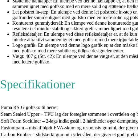
Støttende hælkappe: En ulempe ved denne hælkappe er, at den måske
sammenlignet med golfsko med en mere solid og støttende hælk
Let polstret in-step: En ulempe ved denne let polstrede in-step e
golfrunder sammenlignet med golfsko med en mere solid og polstr
Kontureret gummiydersål: En ulempe ved denne konturerede gummiyde
resultere i et mindre stabilt og sikkert greb sammenlignet med g
Refleksdetaljer: En ulempe ved disse refleksdetaljer er, at de ku
mindre attraktivt sammenlignet med golfsko med mere iøjnefaldend
Logo grafik: En ulempe ved denne logo grafik er, at den måske ikk
med golfsko med mere subtile og tidløse designelementer.
Vægt: 407 g (Str. 42): En ulempe ved denne vægt er, at den måsk
med lettere golfsko.
Specifikationer
Puma RS-G golfsko til herrer
Seam Sealed Upper – TPU lag der forsegler sømmene i overdelen og b
Soft Foam Sockliner – 2-lags indlægssål i 2 hårdheder øger dæmpnin
Fusionfoam – mix af blødt EVA-skum og responsiv gummi, der giver 
Carbon Rubber – slidstærkt gummi i ydersålen, der giver et godt greb o