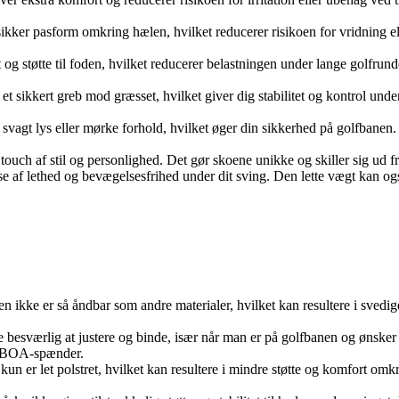
kker pasform omkring hælen, hvilket reducerer risikoen for vridning elle
rt og støtte til foden, hvilket reducerer belastningen under lange golfru
ikkert greb mod græsset, hvilket giver dig stabilitet og kontrol under d
svagt lys eller mørke forhold, hvilket øger din sikkerhed på golfbanen. D
a touch af stil og personlighed. Det gør skoene unikke og skiller sig ud 
else af lethed og bevægelsesfrihed under dit sving. Den lette vægt kan 
n ikke er så åndbar som andre materialer, hvilket kan resultere i svedig
besværlig at justere og binde, især når man er på golfbanen og ønsker 
er BOA-spænder.
 kun er let polstret, hvilket kan resultere i mindre støtte og komfort o