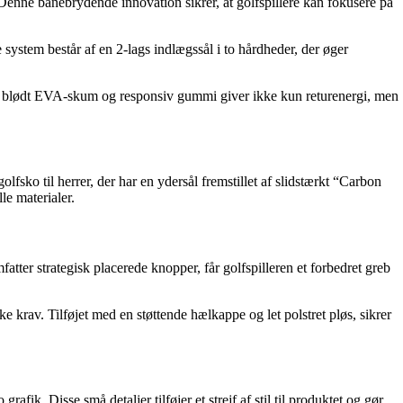
nne banebrydende innovation sikrer, at golfspillere kan fokusere på
ystem består af en 2-lags indlægssål i to hårdheder, der øger
af blødt EVA-skum og responsiv gummi giver ikke kun returenergi, men
fsko til herrer, der har en ydersål fremstillet af slidstærkt “Carbon
le materialer.
atter strategisk placerede knopper, får golfspilleren et forbedret greb
krav. Tilføjet med en støttende hælkappe og let polstret pløs, sikrer
fik. Disse små detaljer tilføjer et strejf af stil til produktet og gør