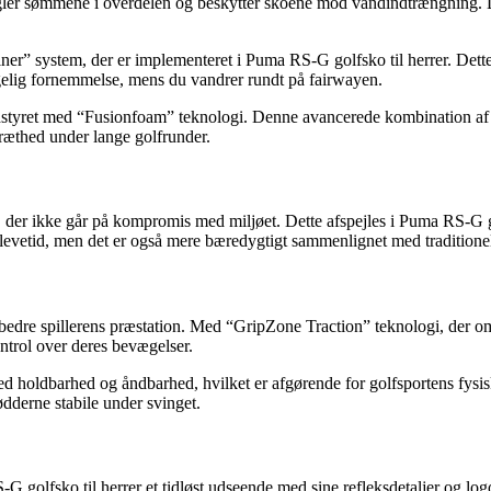
gler sømmene i overdelen og beskytter skoene mod vandindtrængning. De
r” system, der er implementeret i Puma RS-G golfsko til herrer. Dette s
gelig fornemmelse, mens du vandrer rundt på fairwayen.
å udstyret med “Fusionfoam” teknologi. Denne avancerede kombination 
ræthed under lange golfrunder.
t, der ikke går på kompromis med miljøet. Dette afspejles i Puma RS-G gol
 levetid, men det er også mere bæredygtigt sammenlignet med traditionel
orbedre spillerens præstation. Med “GripZone Traction” teknologi, der omf
ntrol over deres bevægelser.
holdbarhed og åndbarhed, hvilket er afgørende for golfsportens fysiske 
dderne stabile under svinget.
olfsko til herrer et tidløst udseende med sine refleksdetaljer og logo gra