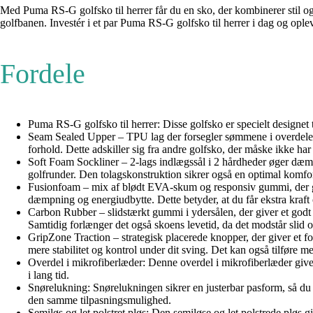
Med Puma RS-G golfsko til herrer får du en sko, der kombinerer stil og f
golfbanen. Investér i et par Puma RS-G golfsko til herrer i dag og oplev
Fordele
Puma RS-G golfsko til herrer: Disse golfsko er specielt designet ti
Seam Sealed Upper – TPU lag der forsegler sømmene i overdelen og
forhold. Dette adskiller sig fra andre golfsko, der måske ikke ha
Soft Foam Sockliner – 2-lags indlægssål i 2 hårdheder øger dæm
golfrunder. Den tolagskonstruktion sikrer også en optimal komfort 
Fusionfoam – mix af blødt EVA-skum og responsiv gummi, der g
dæmpning og energiudbytte. Dette betyder, at du får ekstra kraft 
Carbon Rubber – slidstærkt gummi i ydersålen, der giver et godt g
Samtidig forlænger det også skoens levetid, da det modstår slid o
GripZone Traction – strategisk placerede knopper, der giver et fo
mere stabilitet og kontrol under dit sving. Det kan også tilføre me
Overdel i mikrofiberlæder: Denne overdel i mikrofiberlæder giver 
i lang tid.
Snørelukning: Snørelukningen sikrer en justerbar pasform, så du 
den samme tilpasningsmulighed.
Semiløs og let polstret pløs: Den semiløse og let polstrede pløs 