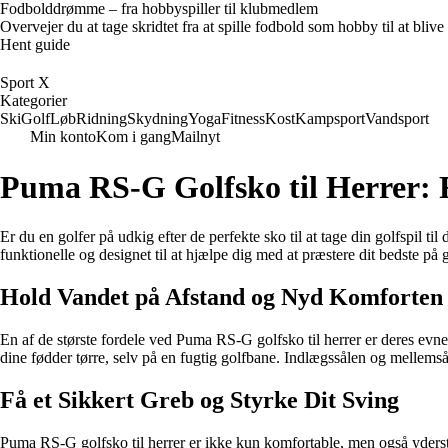
Fodbolddrømme – fra hobbyspiller til klubmedlem
Overvejer du at tage skridtet fra at spille fodbold som hobby til at bl
Hent guide
Sport X
Kategorier
Ski
Golf
Løb
Ridning
Skydning
Yoga
Fitness
Kost
Kampsport
Vandsport
Min konto
Kom i gang
Mailnyt
Puma RS-G Golfsko til Herrer: F
Er du en golfer på udkig efter de perfekte sko til at tage din golfspil t
funktionelle og designet til at hjælpe dig med at præstere dit bedste på 
Hold Vandet på Afstand og Nyd Komforten
En af de største fordele ved Puma RS-G golfsko til herrer er deres ev
dine fødder tørre, selv på en fugtig golfbane. Indlægssålen og mellems
Få et Sikkert Greb og Styrke Dit Sving
Puma RS-G golfsko til herrer er ikke kun komfortable, men også yderst 