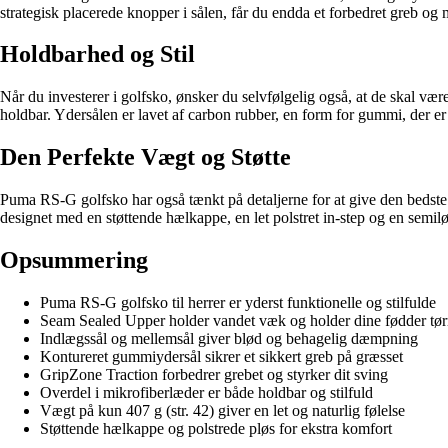
strategisk placerede knopper i sålen, får du endda et forbedret greb og 
Holdbarhed og Stil
Når du investerer i golfsko, ønsker du selvfølgelig også, at de skal væ
holdbar. Ydersålen er lavet af carbon rubber, en form for gummi, der er 
Den Perfekte Vægt og Støtte
Puma RS-G golfsko har også tænkt på detaljerne for at give den bedste o
designet med en støttende hælkappe, en let polstret in-step og en semiløs
Opsummering
Puma RS-G golfsko til herrer er yderst funktionelle og stilfulde
Seam Sealed Upper holder vandet væk og holder dine fødder tør
Indlægssål og mellemsål giver blød og behagelig dæmpning
Kontureret gummiydersål sikrer et sikkert greb på græsset
GripZone Traction forbedrer grebet og styrker dit sving
Overdel i mikrofiberlæder er både holdbar og stilfuld
Vægt på kun 407 g (str. 42) giver en let og naturlig følelse
Støttende hælkappe og polstrede pløs for ekstra komfort