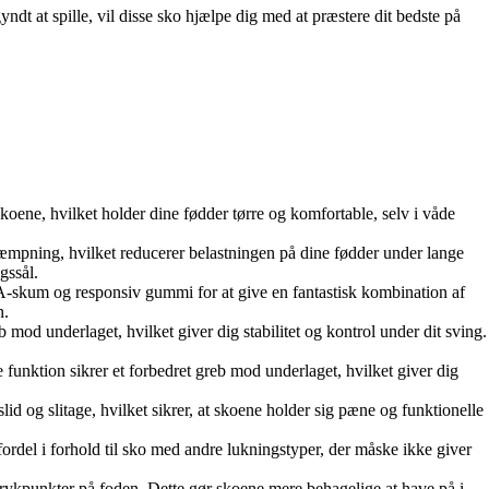
ndt at spille, vil disse sko hjælpe dig med at præstere dit bedste på
oene, hvilket holder dine fødder tørre og komfortable, selv i våde
mpning, hvilket reducerer belastningen på dine fødder under lange
gssål.
skum og responsiv gummi for at give en fantastisk kombination af
n.
mod underlaget, hvilket giver dig stabilitet og kontrol under dit sving.
 funktion sikrer et forbedret greb mod underlaget, hvilket giver dig
d og slitage, hvilket sikrer, at skoene holder sig pæne og funktionelle
ordel i forhold til sko med andre lukningstyper, der måske ikke giver
d trykpunkter på foden. Dette gør skoene mere behagelige at have på i