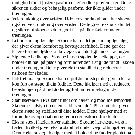
mulighed for at justere pasformen efter dine præferencer. Dette
sikrer en sikker og behagelig pasform, der ikke glider under
træningen.
Velcrolukning over vristen: Udover snørelukningen har skoene
også en velcrolukning over vristen. Dette giver ekstra stabilitet
og sikrer, at skoene sidder godt fast på dine fødder under
træningen.
Let polstret og løs pløs: Skoene har en let polstret og løs pløs,
der giver ekstra komfort og bevægelsesfrihed. Dette gør det
lettere for dine fødder at bevæge sig naturligt under træningen.
Støttende hælkappe: Skoene har en støttende hælkappe, der
holder din hæl på plads og forhindrer den i at glide rundt i skoen
under træningen. Dette giver ekstra stabilitet og reducerer
risikoen for skader.
Polstret in-step: Skoene har en polstret in-step, der giver ekstra
komfort og støtte til din fodbue. Dette hjælper med at reducere
belastningen på dine fødder og forhindrer ubehag under
træningen.
Stabiliserende TPU-kant rundt om hælen og mod mellemfoden:
Skoene er udstyret med en stabiliserende TPU-kant, der giver
ekstra støtte og stabilitet til dine fødder. Dette hjælper med at
forhindre overpronation og reducerer risikoen for skader.
Ekstra vægt i hælen giver stabilitet: Skoene har ekstra vægt i
hælen, hvilket giver ekstra stabilitet under vægtløftningstræning.
Denne ekstra vægt hjælper med at holde dine fødder plantet på