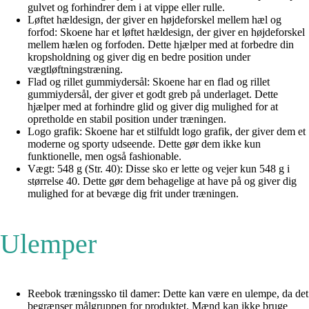
gulvet og forhindrer dem i at vippe eller rulle.
Løftet hældesign, der giver en højdeforskel mellem hæl og
forfod: Skoene har et løftet hældesign, der giver en højdeforskel
mellem hælen og forfoden. Dette hjælper med at forbedre din
kropsholdning og giver dig en bedre position under
vægtløftningstræning.
Flad og rillet gummiydersål: Skoene har en flad og rillet
gummiydersål, der giver et godt greb på underlaget. Dette
hjælper med at forhindre glid og giver dig mulighed for at
opretholde en stabil position under træningen.
Logo grafik: Skoene har et stilfuldt logo grafik, der giver dem et
moderne og sporty udseende. Dette gør dem ikke kun
funktionelle, men også fashionable.
Vægt: 548 g (Str. 40): Disse sko er lette og vejer kun 548 g i
størrelse 40. Dette gør dem behagelige at have på og giver dig
mulighed for at bevæge dig frit under træningen.
Ulemper
Reebok træningssko til damer: Dette kan være en ulempe, da det
begrænser målgruppen for produktet. Mænd kan ikke bruge