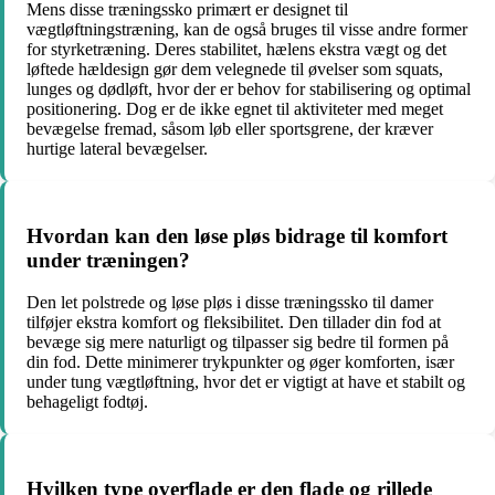
Mens disse træningssko primært er designet til
vægtløftningstræning, kan de også bruges til visse andre former
for styrketræning. Deres stabilitet, hælens ekstra vægt og det
løftede hældesign gør dem velegnede til øvelser som squats,
lunges og dødløft, hvor der er behov for stabilisering og optimal
positionering. Dog er de ikke egnet til aktiviteter med meget
bevægelse fremad, såsom løb eller sportsgrene, der kræver
hurtige lateral bevægelser.
Hvordan kan den løse pløs bidrage til komfort
under træningen?
Den let polstrede og løse pløs i disse træningssko til damer
tilføjer ekstra komfort og fleksibilitet. Den tillader din fod at
bevæge sig mere naturligt og tilpasser sig bedre til formen på
din fod. Dette minimerer trykpunkter og øger komforten, især
under tung vægtløftning, hvor det er vigtigt at have et stabilt og
behageligt fodtøj.
Hvilken type overflade er den flade og rillede