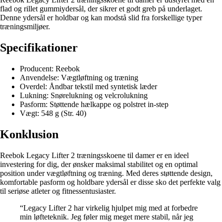
flad og rillet gummiydersål, der sikrer et godt greb på underlaget.
Denne ydersål er holdbar og kan modstå slid fra forskellige typer
træningsmiljøer.
Specifikationer
Producent: Reebok
Anvendelse: Vægtløftning og træning
Overdel: Åndbar tekstil med syntetisk læder
Lukning: Snørelukning og velcrolukning
Pasform: Støttende hælkappe og polstret in-step
Vægt: 548 g (Str. 40)
Konklusion
Reebok Legacy Lifter 2 træningsskoene til damer er en ideel
investering for dig, der ønsker maksimal stabilitet og en optimal
position under vægtløftning og træning. Med deres støttende design,
komfortable pasform og holdbare ydersål er disse sko det perfekte valg
til seriøse atleter og fitnessentusiaster.
“Legacy Lifter 2 har virkelig hjulpet mig med at forbedre
min løfteteknik. Jeg føler mig meget mere stabil, når jeg