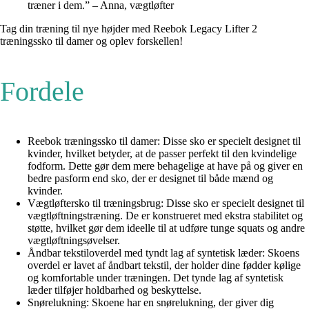
træner i dem.” – Anna, vægtløfter
Tag din træning til nye højder med Reebok Legacy Lifter 2
træningssko til damer og oplev forskellen!
Fordele
Reebok træningssko til damer: Disse sko er specielt designet til
kvinder, hvilket betyder, at de passer perfekt til den kvindelige
fodform. Dette gør dem mere behagelige at have på og giver en
bedre pasform end sko, der er designet til både mænd og
kvinder.
Vægtløftersko til træningsbrug: Disse sko er specielt designet til
vægtløftningstræning. De er konstrueret med ekstra stabilitet og
støtte, hvilket gør dem ideelle til at udføre tunge squats og andre
vægtløftningsøvelser.
Åndbar tekstiloverdel med tyndt lag af syntetisk læder: Skoens
overdel er lavet af åndbart tekstil, der holder dine fødder kølige
og komfortable under træningen. Det tynde lag af syntetisk
læder tilføjer holdbarhed og beskyttelse.
Snørelukning: Skoene har en snørelukning, der giver dig