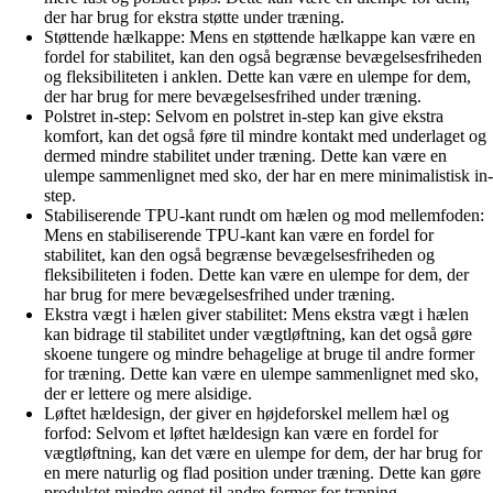
der har brug for ekstra støtte under træning.
Støttende hælkappe: Mens en støttende hælkappe kan være en
fordel for stabilitet, kan den også begrænse bevægelsesfriheden
og fleksibiliteten i anklen. Dette kan være en ulempe for dem,
der har brug for mere bevægelsesfrihed under træning.
Polstret in-step: Selvom en polstret in-step kan give ekstra
komfort, kan det også føre til mindre kontakt med underlaget og
dermed mindre stabilitet under træning. Dette kan være en
ulempe sammenlignet med sko, der har en mere minimalistisk in-
step.
Stabiliserende TPU-kant rundt om hælen og mod mellemfoden:
Mens en stabiliserende TPU-kant kan være en fordel for
stabilitet, kan den også begrænse bevægelsesfriheden og
fleksibiliteten i foden. Dette kan være en ulempe for dem, der
har brug for mere bevægelsesfrihed under træning.
Ekstra vægt i hælen giver stabilitet: Mens ekstra vægt i hælen
kan bidrage til stabilitet under vægtløftning, kan det også gøre
skoene tungere og mindre behagelige at bruge til andre former
for træning. Dette kan være en ulempe sammenlignet med sko,
der er lettere og mere alsidige.
Løftet hældesign, der giver en højdeforskel mellem hæl og
forfod: Selvom et løftet hældesign kan være en fordel for
vægtløftning, kan det være en ulempe for dem, der har brug for
en mere naturlig og flad position under træning. Dette kan gøre
produktet mindre egnet til andre former for træning.