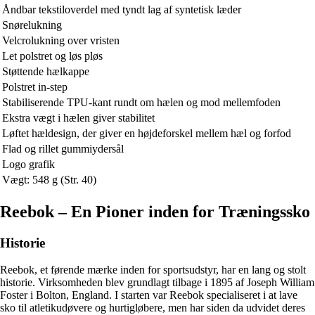
Åndbar tekstiloverdel med tyndt lag af syntetisk læder
Snørelukning
Velcrolukning over vristen
Let polstret og løs pløs
Støttende hælkappe
Polstret in-step
Stabiliserende TPU-kant rundt om hælen og mod mellemfoden
Ekstra vægt i hælen giver stabilitet
Løftet hældesign, der giver en højdeforskel mellem hæl og forfod
Flad og rillet gummiydersål
Logo grafik
Vægt: 548 g (Str. 40)
Reebok – En Pioner inden for Træningssko
Historie
Reebok, et førende mærke inden for sportsudstyr, har en lang og stolt
historie. Virksomheden blev grundlagt tilbage i 1895 af Joseph William
Foster i Bolton, England. I starten var Reebok specialiseret i at lave
sko til atletikudøvere og hurtigløbere, men har siden da udvidet deres