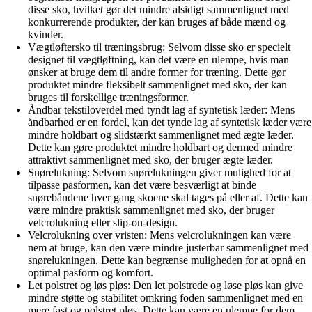
disse sko, hvilket gør det mindre alsidigt sammenlignet med
konkurrerende produkter, der kan bruges af både mænd og
kvinder.
Vægtløftersko til træningsbrug: Selvom disse sko er specielt
designet til vægtløftning, kan det være en ulempe, hvis man
ønsker at bruge dem til andre former for træning. Dette gør
produktet mindre fleksibelt sammenlignet med sko, der kan
bruges til forskellige træningsformer.
Åndbar tekstiloverdel med tyndt lag af syntetisk læder: Mens
åndbarhed er en fordel, kan det tynde lag af syntetisk læder være
mindre holdbart og slidstærkt sammenlignet med ægte læder.
Dette kan gøre produktet mindre holdbart og dermed mindre
attraktivt sammenlignet med sko, der bruger ægte læder.
Snørelukning: Selvom snørelukningen giver mulighed for at
tilpasse pasformen, kan det være besværligt at binde
snørebåndene hver gang skoene skal tages på eller af. Dette kan
være mindre praktisk sammenlignet med sko, der bruger
velcrolukning eller slip-on-design.
Velcrolukning over vristen: Mens velcrolukningen kan være
nem at bruge, kan den være mindre justerbar sammenlignet med
snørelukningen. Dette kan begrænse muligheden for at opnå en
optimal pasform og komfort.
Let polstret og løs pløs: Den let polstrede og løse pløs kan give
mindre støtte og stabilitet omkring foden sammenlignet med en
mere fast og polstret pløs. Dette kan være en ulempe for dem,