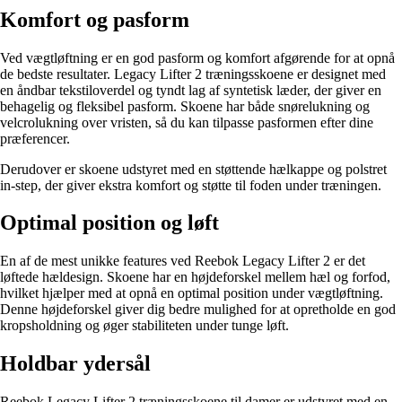
Komfort og pasform
Ved vægtløftning er en god pasform og komfort afgørende for at opnå
de bedste resultater. Legacy Lifter 2 træningsskoene er designet med
en åndbar tekstiloverdel og tyndt lag af syntetisk læder, der giver en
behagelig og fleksibel pasform. Skoene har både snørelukning og
velcrolukning over vristen, så du kan tilpasse pasformen efter dine
præferencer.
Derudover er skoene udstyret med en støttende hælkappe og polstret
in-step, der giver ekstra komfort og støtte til foden under træningen.
Optimal position og løft
En af de mest unikke features ved Reebok Legacy Lifter 2 er det
løftede hældesign. Skoene har en højdeforskel mellem hæl og forfod,
hvilket hjælper med at opnå en optimal position under vægtløftning.
Denne højdeforskel giver dig bedre mulighed for at opretholde en god
kropsholdning og øger stabiliteten under tunge løft.
Holdbar ydersål
Reebok Legacy Lifter 2 træningsskoene til damer er udstyret med en