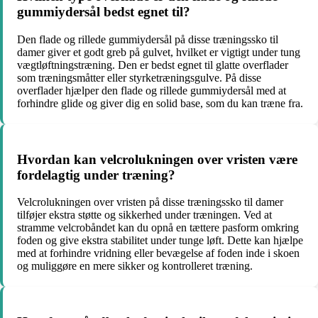
gummiydersål bedst egnet til?
Den flade og rillede gummiydersål på disse træningssko til
damer giver et godt greb på gulvet, hvilket er vigtigt under tung
vægtløftningstræning. Den er bedst egnet til glatte overflader
som træningsmåtter eller styrketræningsgulve. På disse
overflader hjælper den flade og rillede gummiydersål med at
forhindre glide og giver dig en solid base, som du kan træne fra.
Hvordan kan velcrolukningen over vristen være
fordelagtig under træning?
Velcrolukningen over vristen på disse træningssko til damer
tilføjer ekstra støtte og sikkerhed under træningen. Ved at
stramme velcrobåndet kan du opnå en tættere pasform omkring
foden og give ekstra stabilitet under tunge løft. Dette kan hjælpe
med at forhindre vridning eller bevægelse af foden inde i skoen
og muliggøre en mere sikker og kontrolleret træning.