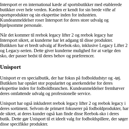
Intersport er en international kæde af sportsbutikker med etablerede
butikker over hele verden. Kæden er kendt for sin brede vifte af
sportsprodukter og sin ekspertise inden for industrien.
Kundeanmeldelser roser Intersport for deres store udvalg og
hjælpsomme personale.
Når det kommer til reebok legacy lifter 2 og reebok legacy har
Intersport sikret, at kunderne har let adgang til disse produkter.
Butikken har et bredt udvalg af Reebok-sko, inklusive Legacy Lifter 2
og Legacy-serien. Dette giver kunderne mulighed for at vælge den
sko, der passer bedst til deres behov og præferencer.
Unisport
Unisport er en specialbutik, der har fokus på fodboldudstyr og -tøj.
Butikken har opnået stor popularitet og anerkendelse for deres
ekspertise inden for fodboldbranchen. Kundeanmeldelser fremhæver
deres omfattende udvalg og professionelle service.
Unisport har også inkluderet reebok legacy lifter 2 og reebok legacy i
deres sortiment. Selvom de primært fokuserer på fodboldprodukter, har
de sikret, at deres kunder også kan finde disse Reebok-sko i deres
butik. Dette gør Unisport til et ideelt valg for fodboldspillere, der søger
disse specifikke produkter.