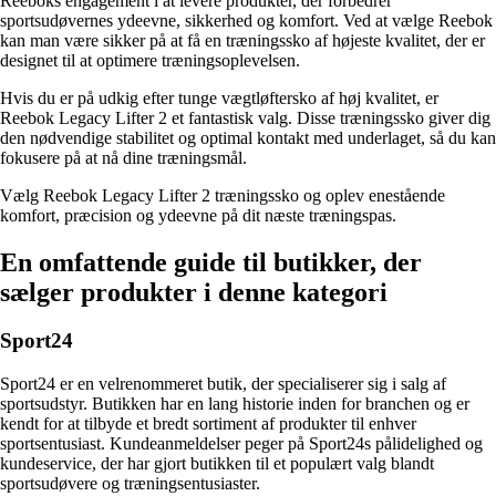
Reeboks engagement i at levere produkter, der forbedrer
sportsudøvernes ydeevne, sikkerhed og komfort. Ved at vælge Reebok
kan man være sikker på at få en træningssko af højeste kvalitet, der er
designet til at optimere træningsoplevelsen.
Hvis du er på udkig efter tunge vægtløftersko af høj kvalitet, er
Reebok Legacy Lifter 2 et fantastisk valg. Disse træningssko giver dig
den nødvendige stabilitet og optimal kontakt med underlaget, så du kan
fokusere på at nå dine træningsmål.
Vælg Reebok Legacy Lifter 2 træningssko og oplev enestående
komfort, præcision og ydeevne på dit næste træningspas.
En omfattende guide til butikker, der
sælger produkter i denne kategori
Sport24
Sport24 er en velrenommeret butik, der specialiserer sig i salg af
sportsudstyr. Butikken har en lang historie inden for branchen og er
kendt for at tilbyde et bredt sortiment af produkter til enhver
sportsentusiast. Kundeanmeldelser peger på Sport24s pålidelighed og
kundeservice, der har gjort butikken til et populært valg blandt
sportsudøvere og træningsentusiaster.