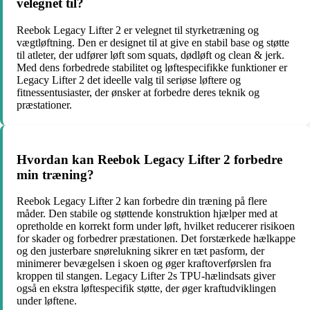
velegnet til?
Reebok Legacy Lifter 2 er velegnet til styrketræning og
vægtløftning. Den er designet til at give en stabil base og støtte
til atleter, der udfører løft som squats, dødløft og clean & jerk.
Med dens forbedrede stabilitet og løftespecifikke funktioner er
Legacy Lifter 2 det ideelle valg til seriøse løftere og
fitnessentusiaster, der ønsker at forbedre deres teknik og
præstationer.
Hvordan kan Reebok Legacy Lifter 2 forbedre
min træning?
Reebok Legacy Lifter 2 kan forbedre din træning på flere
måder. Den stabile og støttende konstruktion hjælper med at
opretholde en korrekt form under løft, hvilket reducerer risikoen
for skader og forbedrer præstationen. Det forstærkede hælkappe
og den justerbare snørelukning sikrer en tæt pasform, der
minimerer bevægelsen i skoen og øger kraftoverførslen fra
kroppen til stangen. Legacy Lifter 2s TPU-hælindsats giver
også en ekstra løftespecifik støtte, der øger kraftudviklingen
under løftene.