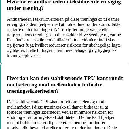
Hvorfor er åndbarheden i tekstiloverdelen vigtig
under træning?
Åndbarheden i tekstiloverdelen på disse træningssko til damer
er vigtig, da den hjælper med at holde dine fødder komfortable
og tørre under træningen. Når du løfter tunge vægte eller
udfører intens træning, kan dine fødder blive svedige og varme.
Den åndbare tekstiloverdel tillader luft at cirkulere ind i skoen
og fjerner fugt, hvilket reducerer risikoen for ubehagelige lugte
og blærer. Dette bidrager til en mere behagelig og hygiejnisk
træningsoplevelse.
Hvordan kan den stabiliserende TPU-kant rundt
om hælen og mod mellemfoden forbedre
træningssikkerheden?
Den stabiliserende TPU-kant rundt om hælen og mod
mellemfoden i disse træningssko til damer bidrager til at
forbedre træningssikkerheden ved at minimere risikoen for
vridning eller forringelse af stabiliteten. Denne kant hjælper
med at holde foden godt placeret i skoen og forhindrer
unødvendig bevægelse eller rokering under træningen. Dette