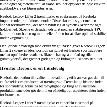
teknologier og materialer til at skabe sko, der opfylder de høje krav fra
atletikudøvere og fitnessentusiaster.
Reebok Legacy Lifter 2 træningssko er et eksempel på Reeboks
imponerende produktionsmetoder. Disse sko er designet med en
åndbar tekstiloverdel, der har et tyndt lag af syntetisk læder for øget
holdbarhed. Skoene er desuden udstyret med en stabiliserende TPU-
kant rundt om hælen og mod mellemfoden for at sikre optimal stabilitet
under vægttræning.
Den løftede hældesign med ekstra vægt i hælen giver Reebok Legacy
Lifter 2 skoene en ideel position på gulvet og hjælper sportsudøvere
med at opnå bedre resultater. Skoene har også en flad og rillet
gummiydersål, der giver et godt greb og bidrager til skoens stabilitet.
Hvorfor Reebok er en Førstevalg
Reeboks dedikation til kvalitet, innovation og etisk ansvar gør dem til
en førsteklasses producent af træningssko. Deres lange historie inden
for sportsudstyr, fokus på bæredygtighed og brug af avancerede
produktionsmetoder gør dem til en pålidelig og respekteret aktør inden
for branchen.
Reebok Legacy Lifter 2 træningssko er et perfekt eksempel på