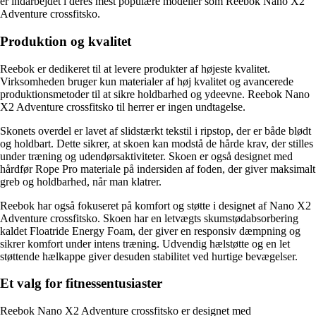
er indarbejdet i deres mest populære modeller som Reebok Nano X2
Adventure crossfitsko.
Produktion og kvalitet
Reebok er dedikeret til at levere produkter af højeste kvalitet.
Virksomheden bruger kun materialer af høj kvalitet og avancerede
produktionsmetoder til at sikre holdbarhed og ydeevne. Reebok Nano
X2 Adventure crossfitsko til herrer er ingen undtagelse.
Skonets overdel er lavet af slidstærkt tekstil i ripstop, der er både blødt
og holdbart. Dette sikrer, at skoen kan modstå de hårde krav, der stilles
under træning og udendørsaktiviteter. Skoen er også designet med
hårdfør Rope Pro materiale på indersiden af foden, der giver maksimalt
greb og holdbarhed, når man klatrer.
Reebok har også fokuseret på komfort og støtte i designet af Nano X2
Adventure crossfitsko. Skoen har en letvægts skumstødabsorbering
kaldet Floatride Energy Foam, der giver en responsiv dæmpning og
sikrer komfort under intens træning. Udvendig hælstøtte og en let
støttende hælkappe giver desuden stabilitet ved hurtige bevægelser.
Et valg for fitnessentusiaster
Reebok Nano X2 Adventure crossfitsko er designet med