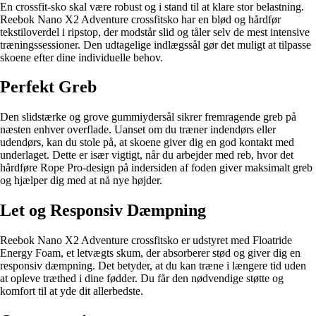
En crossfit-sko skal være robust og i stand til at klare stor belastning.
Reebok Nano X2 Adventure crossfitsko har en blød og hårdfør
tekstiloverdel i ripstop, der modstår slid og tåler selv de mest intensive
træningssessioner. Den udtagelige indlægssål gør det muligt at tilpasse
skoene efter dine individuelle behov.
Perfekt Greb
Den slidstærke og grove gummiydersål sikrer fremragende greb på
næsten enhver overflade. Uanset om du træner indendørs eller
udendørs, kan du stole på, at skoene giver dig en god kontakt med
underlaget. Dette er især vigtigt, når du arbejder med reb, hvor det
hårdføre Rope Pro-design på indersiden af foden giver maksimalt greb
og hjælper dig med at nå nye højder.
Let og Responsiv Dæmpning
Reebok Nano X2 Adventure crossfitsko er udstyret med Floatride
Energy Foam, et letvægts skum, der absorberer stød og giver dig en
responsiv dæmpning. Det betyder, at du kan træne i længere tid uden
at opleve træthed i dine fødder. Du får den nødvendige støtte og
komfort til at yde dit allerbedste.