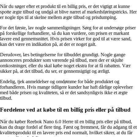
Når du søger efter et produkt til en billig pris, er det vigtigt at kunne
spotte ægte tilbud og undgå at blive narret af markedsføringstricks. Her
er nogle tips til at skelne mellem ægte tilbud og prisdumping.
For det første, lav nogle sammenligninger. Sørg for at undersøge priser
på forskellige forhandlere, så du kan vurdere, om prisen er markant
lavere end gennemsnittet. Hvis prisen virker for god til at være sand,
kan det være en indikation på, at der er noget galt.
Derudover, læs betingelserne for tilbuddet grundigt. Nogle gange
annonceres produkter som værende på tilbud, men der er skjulte
omkostninger, eller du skal købe noget ekstra for at få rabatten. Vær
sikker på, at det tilbud, du ser, er gennemsigtigt og ærligt.
Endelig, tjek anmeldelser og omdømme for både produktet og
forhandleren. Hvis mange tidligere kunder har haft dårlige oplevelser
med både prisen og kvaliteten, så er det sandsynligvis ikke et ægte
tilbud.
Fordelene ved at købe til en billig pris eller på tilbud
Når du køber Reebok Nano 6.0 Herre til en billig pris eller på tilbud,
kan du drage fordel af flere ting. Først og fremmest, får du adgang til et
kvalitetsprodukt til en lavere pris end normalt, hvilket sikrer, at du får