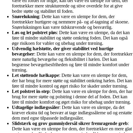
være en fordel for nogle, kan det være en ulempe for dem, der
foretrækker mere strukturerede og stive overdele for at give
bedre støtte og stabilitet til foden.
Snørelukning
: Dette kan være en ulempe for dem, der
foretrækker hurtigere og nemmere på- og af-tagning af skoene.
Snørelukningen kan være tidskrævende og besværlig.
Løs og let polstret pløs
: Dette kan være en ulempe, da det kan
føre til mindre stabilitet og støtte omkring foden. Det kan også
øge risikoen for vabler og ubehag under træning.
Udvendig hælstøtte, der giver stabilitet ved hurtige
bevægelser
: Dette kan være en ulempe for dem, der foretrækker
mere naturlig bevægelse og fleksibilitet i hælen. Det kan
begrænse bevægelsesfriheden og føre til mindre komfort under
træning.
Let støttende hælkappe
: Dette kan være en ulempe for dem,
der har brug for mere støtte og stabilitet omkring hælen. Det kan
føre til mindre kontrol og øget risiko for skader under træning.
Let polstret in-step
: Dette kan være en ulempe for dem, der har
brug for mere støtte og polstring i denne del af foden. Det kan
føre til mindre komfort og øget risiko for ubehag under træning.
Udtagelige indlægssåler
: Dette kan være en ulempe, da det
kræver ekstra tid og besvær at tage indlægssålerne ud og erstatte
dem med egne tilpassede indlægssåler.
Slidstærk og grov gummiydersål sikrer fremragende greb
:
Dette kan være en ulempe for dem, der foretrækker en mere glat