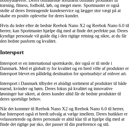
hobbyudøvere. Deres omfattende sortiment omfatter produkter til
træning, fitness, fodbold, løb, og meget mere. Sportmaster er også
stolte af deres fremragende kundeservice og lægger stor vægt på at
skabe en positiv oplevelse for deres kunder.
Hvis du leder efter de bedste Reebok Nano X2 og Reebok Nano 6.0 til
herrer, kan Sportmaster hjælpe dig med at finde det perfekte par. Deres
kyndige personale vil guide dig i den rigtige retning og sikre, at du får
den bedste pasform og kvalitet.
Intersport
Intersport er en international sportskæde, der også er til stede i
Danmark. Med et globalt ry for kvalitet og en bred vifte af produkter er
Intersport blevet en pålidelig destination for sportsudstyr af enhver art.
Intersport i Danmark tilbyder et alsidigt sortiment af produkter til både
mænd, kvinder og børn. Deres fokus på kvalitet og innovative
løsninger har sikret, at deres kunder altid får de bedste produkter til
deres sportslige behov.
Når det kommer til Reebok Nano X2 og Reebok Nano 6.0 til herrer,
har Intersport også et bredt udvalg at vælge imellem. Deres butikker er
velassorterede og deres personale er altid klar til at hjælpe dig med at
finde det rigtige par sko, der passer til din præference og stil.