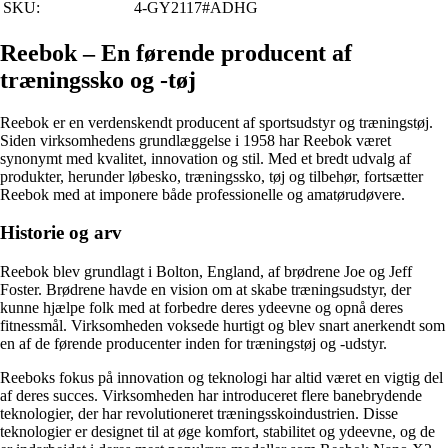
SKU:
4-GY2117#ADHG
Reebok – En førende producent af
træningssko og -tøj
Reebok er en verdenskendt producent af sportsudstyr og træningstøj.
Siden virksomhedens grundlæggelse i 1958 har Reebok været
synonymt med kvalitet, innovation og stil. Med et bredt udvalg af
produkter, herunder løbesko, træningssko, tøj og tilbehør, fortsætter
Reebok med at imponere både professionelle og amatørudøvere.
Historie og arv
Reebok blev grundlagt i Bolton, England, af brødrene Joe og Jeff
Foster. Brødrene havde en vision om at skabe træningsudstyr, der
kunne hjælpe folk med at forbedre deres ydeevne og opnå deres
fitnessmål. Virksomheden voksede hurtigt og blev snart anerkendt som
en af de førende producenter inden for træningstøj og -udstyr.
Reeboks fokus på innovation og teknologi har altid været en vigtig del
af deres succes. Virksomheden har introduceret flere banebrydende
teknologier, der har revolutioneret træningsskoindustrien. Disse
teknologier er designet til at øge komfort, stabilitet og ydeevne, og de