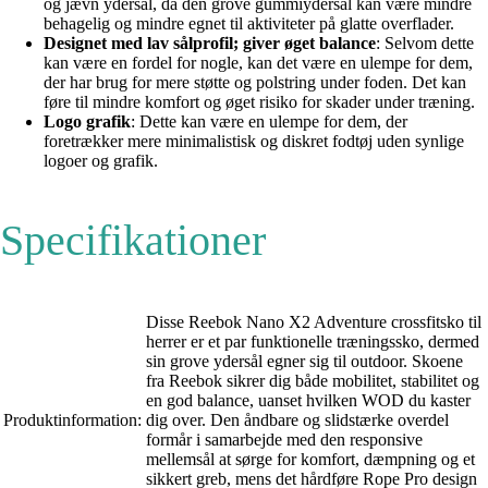
og jævn ydersål, da den grove gummiydersål kan være mindre
behagelig og mindre egnet til aktiviteter på glatte overflader.
Designet med lav sålprofil; giver øget balance
: Selvom dette
kan være en fordel for nogle, kan det være en ulempe for dem,
der har brug for mere støtte og polstring under foden. Det kan
føre til mindre komfort og øget risiko for skader under træning.
Logo grafik
: Dette kan være en ulempe for dem, der
foretrækker mere minimalistisk og diskret fodtøj uden synlige
logoer og grafik.
Specifikationer
Disse Reebok Nano X2 Adventure crossfitsko til
herrer er et par funktionelle træningssko, dermed
sin grove ydersål egner sig til outdoor. Skoene
fra Reebok sikrer dig både mobilitet, stabilitet og
en god balance, uanset hvilken WOD du kaster
Produktinformation:
dig over. Den åndbare og slidstærke overdel
formår i samarbejde med den responsive
mellemsål at sørge for komfort, dæmpning og et
sikkert greb, mens det hårdføre Rope Pro design