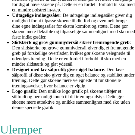
for dig at have skoene på. Dette er en fordel i forhold til sko med
en mindre polstret in-step.
Udtagelige indlægssåler
: De udtagelige indlægssåler giver dig
mulighed for at tilpasse skoene til din fod og eventuelt bruge
dine egne indlægssåler for ekstra komfort og støtte. Dette gør
skoene mere fleksible og tilpasselige sammenlignet med sko med
faste indlægssåler.
Slidstærk og grov gummiydersål sikrer fremragende greb
:
Den slidstærke og grove gummiydersål giver dig et fremragende
greb på forskellige overflader, hvilket gør skoene velegnede til
udendørs træning. Dette er en fordel i forhold til sko med en
mindre slidstærk og glat ydersål.
Designet med lav sålprofil; giver øget balance
: Den lave
sålprofil af disse sko giver dig en øget balance og stabilitet under
træning. Dette gør skoene mere velegnede til funktionelle
træningsøvelser, hvor balance er vigtig.
Logo grafik
: Den unikke logo grafik på skoene tilføjer et
stilfuldt og personligt touch til dit træningsudstyr. Dette gør
skoene mere attraktive og unikke sammenlignet med sko uden
denne specielle grafik.
Ulemper