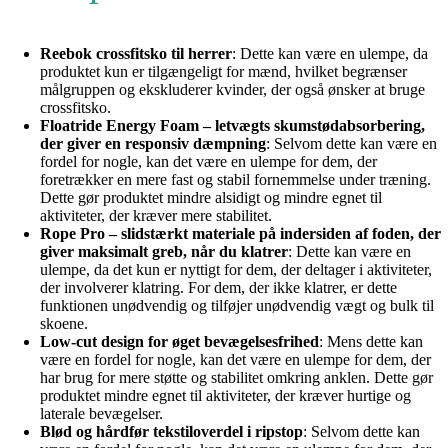
Reebok crossfitsko til herrer
: Dette kan være en ulempe, da
produktet kun er tilgængeligt for mænd, hvilket begrænser
målgruppen og ekskluderer kvinder, der også ønsker at bruge
crossfitsko.
Floatride Energy Foam – letvægts skumstødabsorbering,
der giver en responsiv dæmpning
: Selvom dette kan være en
fordel for nogle, kan det være en ulempe for dem, der
foretrækker en mere fast og stabil fornemmelse under træning.
Dette gør produktet mindre alsidigt og mindre egnet til
aktiviteter, der kræver mere stabilitet.
Rope Pro – slidstærkt materiale på indersiden af foden, der
giver maksimalt greb, når du klatrer
: Dette kan være en
ulempe, da det kun er nyttigt for dem, der deltager i aktiviteter,
der involverer klatring. For dem, der ikke klatrer, er dette
funktionen unødvendig og tilføjer unødvendig vægt og bulk til
skoene.
Low-cut design for øget bevægelsesfrihed
: Mens dette kan
være en fordel for nogle, kan det være en ulempe for dem, der
har brug for mere støtte og stabilitet omkring anklen. Dette gør
produktet mindre egnet til aktiviteter, der kræver hurtige og
laterale bevægelser.
Blød og hårdfør tekstiloverdel i ripstop
: Selvom dette kan