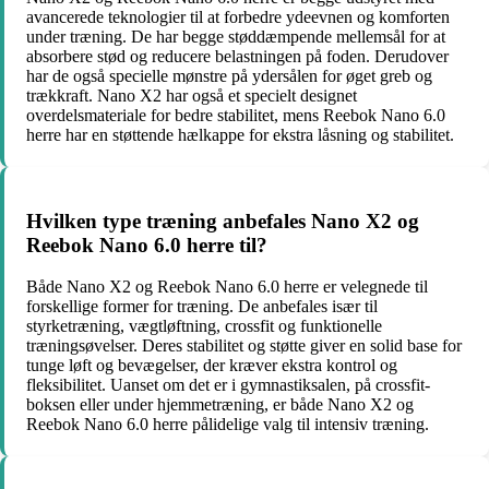
avancerede teknologier til at forbedre ydeevnen og komforten
under træning. De har begge støddæmpende mellemsål for at
absorbere stød og reducere belastningen på foden. Derudover
har de også specielle mønstre på ydersålen for øget greb og
trækkraft. Nano X2 har også et specielt designet
overdelsmateriale for bedre stabilitet, mens Reebok Nano 6.0
herre har en støttende hælkappe for ekstra låsning og stabilitet.
Hvilken type træning anbefales Nano X2 og
Reebok Nano 6.0 herre til?
Både Nano X2 og Reebok Nano 6.0 herre er velegnede til
forskellige former for træning. De anbefales især til
styrketræning, vægtløftning, crossfit og funktionelle
træningsøvelser. Deres stabilitet og støtte giver en solid base for
tunge løft og bevægelser, der kræver ekstra kontrol og
fleksibilitet. Uanset om det er i gymnastiksalen, på crossfit-
boksen eller under hjemmetræning, er både Nano X2 og
Reebok Nano 6.0 herre pålidelige valg til intensiv træning.