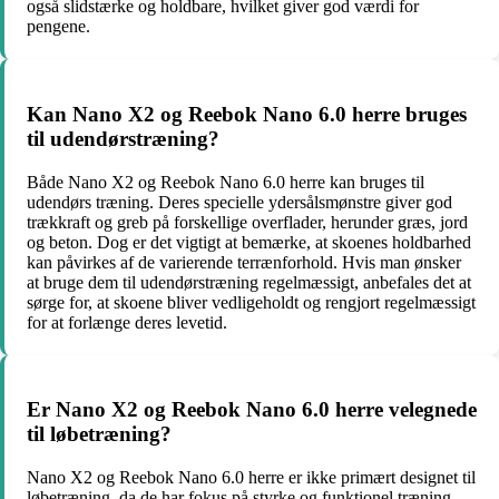
også slidstærke og holdbare, hvilket giver god værdi for
pengene.
Kan Nano X2 og Reebok Nano 6.0 herre bruges
til udendørstræning?
Både Nano X2 og Reebok Nano 6.0 herre kan bruges til
udendørs træning. Deres specielle ydersålsmønstre giver god
trækkraft og greb på forskellige overflader, herunder græs, jord
og beton. Dog er det vigtigt at bemærke, at skoenes holdbarhed
kan påvirkes af de varierende terrænforhold. Hvis man ønsker
at bruge dem til udendørstræning regelmæssigt, anbefales det at
sørge for, at skoene bliver vedligeholdt og rengjort regelmæssigt
for at forlænge deres levetid.
Er Nano X2 og Reebok Nano 6.0 herre velegnede
til løbetræning?
Nano X2 og Reebok Nano 6.0 herre er ikke primært designet til
løbetræning, da de har fokus på styrke og funktionel træning.