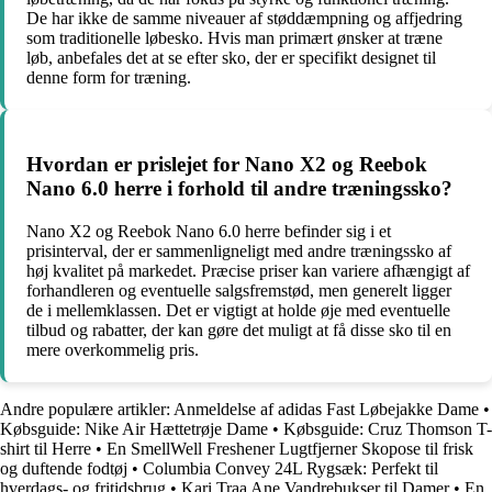
De har ikke de samme niveauer af støddæmpning og affjedring
som traditionelle løbesko. Hvis man primært ønsker at træne
løb, anbefales det at se efter sko, der er specifikt designet til
denne form for træning.
Hvordan er prislejet for Nano X2 og Reebok
Nano 6.0 herre i forhold til andre træningssko?
Nano X2 og Reebok Nano 6.0 herre befinder sig i et
prisinterval, der er sammenligneligt med andre træningssko af
høj kvalitet på markedet. Præcise priser kan variere afhængigt af
forhandleren og eventuelle salgsfremstød, men generelt ligger
de i mellemklassen. Det er vigtigt at holde øje med eventuelle
tilbud og rabatter, der kan gøre det muligt at få disse sko til en
mere overkommelig pris.
Andre populære artikler:
Anmeldelse af adidas Fast Løbejakke Dame
•
Købsguide: Nike Air Hættetrøje Dame
•
Købsguide: Cruz Thomson T-
shirt til Herre
•
En SmellWell Freshener Lugtfjerner Skopose til frisk
og duftende fodtøj
•
Columbia Convey 24L Rygsæk: Perfekt til
hverdags- og fritidsbrug
•
Kari Traa Ane Vandrebukser til Damer
•
En