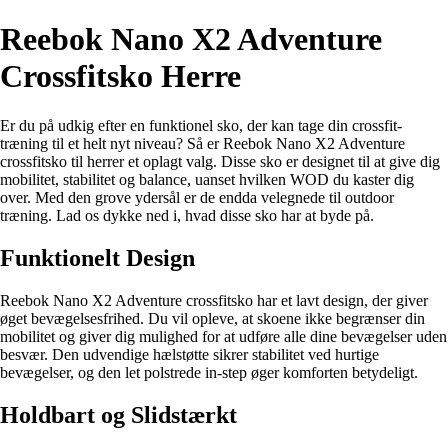
Reebok Nano X2 Adventure
Crossfitsko Herre
Er du på udkig efter en funktionel sko, der kan tage din crossfit-
træning til et helt nyt niveau? Så er Reebok Nano X2 Adventure
crossfitsko til herrer et oplagt valg. Disse sko er designet til at give dig
mobilitet, stabilitet og balance, uanset hvilken WOD du kaster dig
over. Med den grove ydersål er de endda velegnede til outdoor
træning. Lad os dykke ned i, hvad disse sko har at byde på.
Funktionelt Design
Reebok Nano X2 Adventure crossfitsko har et lavt design, der giver
øget bevægelsesfrihed. Du vil opleve, at skoene ikke begrænser din
mobilitet og giver dig mulighed for at udføre alle dine bevægelser uden
besvær. Den udvendige hælstøtte sikrer stabilitet ved hurtige
bevægelser, og den let polstrede in-step øger komforten betydeligt.
Holdbart og Slidstærkt