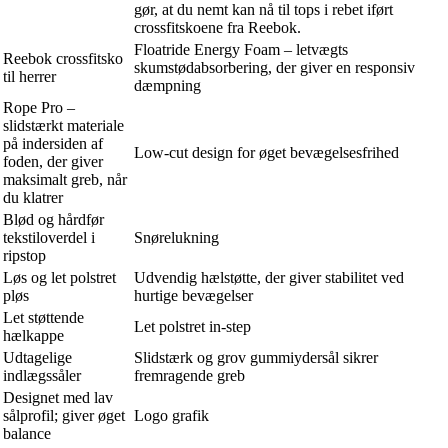
gør, at du nemt kan nå til tops i rebet iført
crossfitskoene fra Reebok.
Floatride Energy Foam – letvægts
Reebok crossfitsko
skumstødabsorbering, der giver en responsiv
til herrer
dæmpning
Rope Pro –
slidstærkt materiale
på indersiden af
Low-cut design for øget bevægelsesfrihed
foden, der giver
maksimalt greb, når
du klatrer
Blød og hårdfør
tekstiloverdel i
Snørelukning
ripstop
Løs og let polstret
Udvendig hælstøtte, der giver stabilitet ved
pløs
hurtige bevægelser
Let støttende
Let polstret in-step
hælkappe
Udtagelige
Slidstærk og grov gummiydersål sikrer
indlægssåler
fremragende greb
Designet med lav
sålprofil; giver øget
Logo grafik
balance