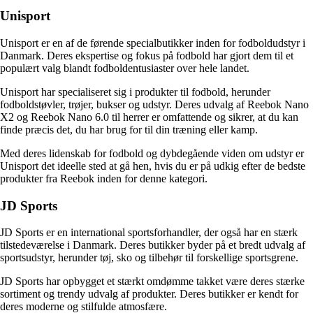
Unisport
Unisport er en af de førende specialbutikker inden for fodboldudstyr i
Danmark. Deres ekspertise og fokus på fodbold har gjort dem til et
populært valg blandt fodboldentusiaster over hele landet.
Unisport har specialiseret sig i produkter til fodbold, herunder
fodboldstøvler, trøjer, bukser og udstyr. Deres udvalg af Reebok Nano
X2 og Reebok Nano 6.0 til herrer er omfattende og sikrer, at du kan
finde præcis det, du har brug for til din træning eller kamp.
Med deres lidenskab for fodbold og dybdegående viden om udstyr er
Unisport det ideelle sted at gå hen, hvis du er på udkig efter de bedste
produkter fra Reebok inden for denne kategori.
JD Sports
JD Sports er en international sportsforhandler, der også har en stærk
tilstedeværelse i Danmark. Deres butikker byder på et bredt udvalg af
sportsudstyr, herunder tøj, sko og tilbehør til forskellige sportsgrene.
JD Sports har opbygget et stærkt omdømme takket være deres stærke
sortiment og trendy udvalg af produkter. Deres butikker er kendt for
deres moderne og stilfulde atmosfære.