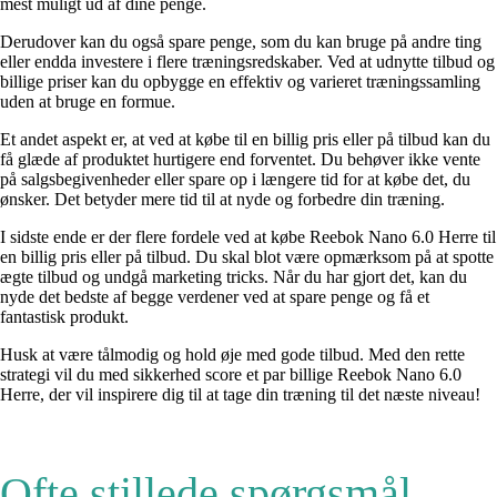
mest muligt ud af dine penge.
Derudover kan du også spare penge, som du kan bruge på andre ting
eller endda investere i flere træningsredskaber. Ved at udnytte tilbud og
billige priser kan du opbygge en effektiv og varieret træningssamling
uden at bruge en formue.
Et andet aspekt er, at ved at købe til en billig pris eller på tilbud kan du
få glæde af produktet hurtigere end forventet. Du behøver ikke vente
på salgsbegivenheder eller spare op i længere tid for at købe det, du
ønsker. Det betyder mere tid til at nyde og forbedre din træning.
I sidste ende er der flere fordele ved at købe Reebok Nano 6.0 Herre til
en billig pris eller på tilbud. Du skal blot være opmærksom på at spotte
ægte tilbud og undgå marketing tricks. Når du har gjort det, kan du
nyde det bedste af begge verdener ved at spare penge og få et
fantastisk produkt.
Husk at være tålmodig og hold øje med gode tilbud. Med den rette
strategi vil du med sikkerhed score et par billige Reebok Nano 6.0
Herre, der vil inspirere dig til at tage din træning til det næste niveau!
Ofte stillede spørgsmål