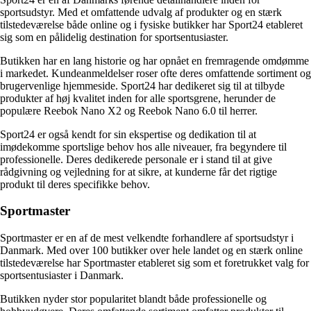
sportsudstyr. Med et omfattende udvalg af produkter og en stærk
tilstedeværelse både online og i fysiske butikker har Sport24 etableret
sig som en pålidelig destination for sportsentusiaster.
Butikken har en lang historie og har opnået en fremragende omdømme
i markedet. Kundeanmeldelser roser ofte deres omfattende sortiment og
brugervenlige hjemmeside. Sport24 har dedikeret sig til at tilbyde
produkter af høj kvalitet inden for alle sportsgrene, herunder de
populære Reebok Nano X2 og Reebok Nano 6.0 til herrer.
Sport24 er også kendt for sin ekspertise og dedikation til at
imødekomme sportslige behov hos alle niveauer, fra begyndere til
professionelle. Deres dedikerede personale er i stand til at give
rådgivning og vejledning for at sikre, at kunderne får det rigtige
produkt til deres specifikke behov.
Sportmaster
Sportmaster er en af de mest velkendte forhandlere af sportsudstyr i
Danmark. Med over 100 butikker over hele landet og en stærk online
tilstedeværelse har Sportmaster etableret sig som et foretrukket valg for
sportsentusiaster i Danmark.
Butikken nyder stor popularitet blandt både professionelle og