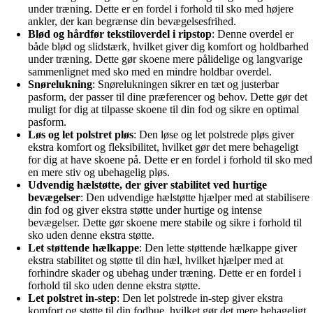
under træning. Dette er en fordel i forhold til sko med højere
ankler, der kan begrænse din bevægelsesfrihed.
Blød og hårdfør tekstiloverdel i ripstop
: Denne overdel er
både blød og slidstærk, hvilket giver dig komfort og holdbarhed
under træning. Dette gør skoene mere pålidelige og langvarige
sammenlignet med sko med en mindre holdbar overdel.
Snørelukning
: Snørelukningen sikrer en tæt og justerbar
pasform, der passer til dine præferencer og behov. Dette gør det
muligt for dig at tilpasse skoene til din fod og sikre en optimal
pasform.
Løs og let polstret pløs
: Den løse og let polstrede pløs giver
ekstra komfort og fleksibilitet, hvilket gør det mere behageligt
for dig at have skoene på. Dette er en fordel i forhold til sko med
en mere stiv og ubehagelig pløs.
Udvendig hælstøtte, der giver stabilitet ved hurtige
bevægelser
: Den udvendige hælstøtte hjælper med at stabilisere
din fod og giver ekstra støtte under hurtige og intense
bevægelser. Dette gør skoene mere stabile og sikre i forhold til
sko uden denne ekstra støtte.
Let støttende hælkappe
: Den lette støttende hælkappe giver
ekstra stabilitet og støtte til din hæl, hvilket hjælper med at
forhindre skader og ubehag under træning. Dette er en fordel i
forhold til sko uden denne ekstra støtte.
Let polstret in-step
: Den let polstrede in-step giver ekstra
komfort og støtte til din fodbue, hvilket gør det mere behageligt