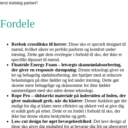
next training partner!
Fordele
Reebok crossfitsko til herrer
: Disse sko er specielt designet til
mænd, hvilket sikrer en perfekt pasform og komfort under
træning. Dette gør dem overlegne i forhold til sko, der ikke er
specifikt tilpasset til mænd.
Floatride Energy Foam – letvægts skumstødabsorbering,
der giver en responsiv dæmpning
: Denne teknologi giver en
let og behagelig stødabsorbering, der hjælper med at reducere
belastningen på dine fødder og led under træning. Dette gør
skoene mere behagelige og skånsomme for dine fødder
sammenlignet med sko uden denne teknologi.
Rope Pro – slidstærkt materiale på indersiden af foden, der
giver maksimalt greb, når du klatrer
: Denne funktion gør det
muligt for dig at klatre mere effektivt og sikkert ved at give dig
et solidt greb på rebet. Dette er en fordel i forhold til sko, der
ikke har denne ekstra beskyttelse og greb.
Low-cut design for øget bevægelsesfrihed
: Det lave design af
disse sko giver dig mulighed for at bevæge dig frit og ubesværet