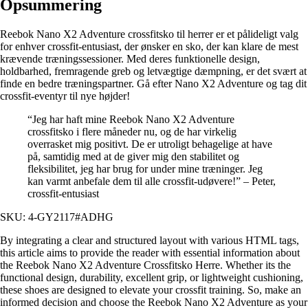
Opsummering
Reebok Nano X2 Adventure crossfitsko til herrer er et pålideligt valg
for enhver crossfit-entusiast, der ønsker en sko, der kan klare de mest
krævende træningssessioner. Med deres funktionelle design,
holdbarhed, fremragende greb og letvægtige dæmpning, er det svært at
finde en bedre træningspartner. Gå efter Nano X2 Adventure og tag dit
crossfit-eventyr til nye højder!
“Jeg har haft mine Reebok Nano X2 Adventure
crossfitsko i flere måneder nu, og de har virkelig
overrasket mig positivt. De er utroligt behagelige at have
på, samtidig med at de giver mig den stabilitet og
fleksibilitet, jeg har brug for under mine træninger. Jeg
kan varmt anbefale dem til alle crossfit-udøvere!” – Peter,
crossfit-entusiast
SKU: 4-GY2117#ADHG
By integrating a clear and structured layout with various HTML tags,
this article aims to provide the reader with essential information about
the Reebok Nano X2 Adventure Crossfitsko Herre. Whether its the
functional design, durability, excellent grip, or lightweight cushioning,
these shoes are designed to elevate your crossfit training. So, make an
informed decision and choose the Reebok Nano X2 Adventure as your