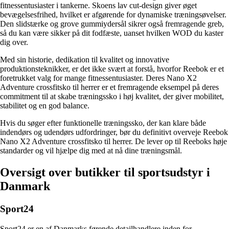
fitnessentusiaster i tankerne. Skoens lav cut-design giver øget
bevægelsesfrihed, hvilket er afgørende for dynamiske træningsøvelser.
Den slidstærke og grove gummiydersål sikrer også fremragende greb,
så du kan være sikker på dit fodfæste, uanset hvilken WOD du kaster
dig over.
Med sin historie, dedikation til kvalitet og innovative
produktionsteknikker, er det ikke svært at forstå, hvorfor Reebok er et
foretrukket valg for mange fitnessentusiaster. Deres Nano X2
Adventure crossfitsko til herrer er et fremragende eksempel på deres
commitment til at skabe træningssko i høj kvalitet, der giver mobilitet,
stabilitet og en god balance.
Hvis du søger efter funktionelle træningssko, der kan klare både
indendørs og udendørs udfordringer, bør du definitivt overveje Reebok
Nano X2 Adventure crossfitsko til herrer. De lever op til Reeboks høje
standarder og vil hjælpe dig med at nå dine træningsmål.
Oversigt over butikker til sportsudstyr i
Danmark
Sport24
Sport24 er en af Danmarks førende detailhandlere inden for