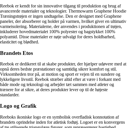
Reebok er kendt for sin innovative tilgang til produktion og brug af
avancerede materialer og teknologier. Thermowarm Graphene Hoodie
Træningstrøjen er ingen undtagelse. Den er designet med Graphene
paneler, der absorberer og holder på varmen, hvilket giver en ultimativ
varmeisolering. Materialerne, der anvendes i produktionen af trøjen,
inkluderer hovedmaterialet 100% polyester og bagstykket 100%
polyamid. Disse materialer er nøje udvalgt for deres holdbarhed,
elasticitet og blødhed.
Brandets Etos
Reebok er dedikeret til at skabe produkter, der hjælper udøvere med at
opnå deres bedste præstationer og samtidig sikrer komfort og stil.
Virksomheden tror på, at motion og sport er vejen til en sundere og
lykkeligere livsstil. Reebok stræber altid efter at være i forkant med
både mode og teknologi og arbejder tæt sammen med atleter og
trænere for at sikre, at deres produkter lever op til de højeste
standarder.
Logo og Grafik
Reeboks ikoniske logo er en symbolisk overfladisk konnotation af
brandets oprindelse inden for atletisk fodtøj. Logoet er en konvergens
af tre stiliserede triangulære figurer, som repræsenterer hastighed,