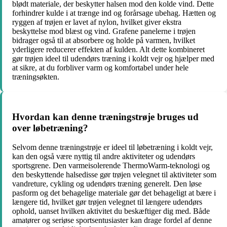
blødt materiale, der beskytter halsen mod den kolde vind. Dette
forhindrer kulde i at trænge ind og forårsage ubehag. Hætten og
ryggen af trøjen er lavet af nylon, hvilket giver ekstra
beskyttelse mod blæst og vind. Grafene panelerne i trøjen
bidrager også til at absorbere og holde på varmen, hvilket
yderligere reducerer effekten af kulden. Alt dette kombineret
gør trøjen ideel til udendørs træning i koldt vejr og hjælper med
at sikre, at du forbliver varm og komfortabel under hele
træningsøkten.
Hvordan kan denne træningstrøje bruges ud
over løbetræning?
Selvom denne træningstrøje er ideel til løbetræning i koldt vejr,
kan den også være nyttig til andre aktiviteter og udendørs
sportsgrene. Den varmeisolerende ThermoWarm-teknologi og
den beskyttende halsedisse gør trøjen velegnet til aktiviteter som
vandreture, cykling og udendørs træning generelt. Den løse
pasform og det behagelige materiale gør det behageligt at bære i
længere tid, hvilket gør trøjen velegnet til længere udendørs
ophold, uanset hvilken aktivitet du beskæftiger dig med. Både
amatører og seriøse sportsentusiaster kan drage fordel af denne