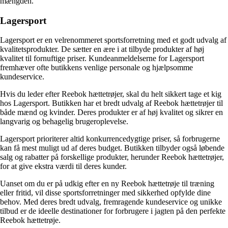
mængden.
Lagersport
Lagersport er en velrenommeret sportsforretning med et godt udvalg af
kvalitetsprodukter. De sætter en ære i at tilbyde produkter af høj
kvalitet til fornuftige priser. Kundeanmeldelserne for Lagersport
fremhæver ofte butikkens venlige personale og hjælpsomme
kundeservice.
Hvis du leder efter Reebok hættetrøjer, skal du helt sikkert tage et kig
hos Lagersport. Butikken har et bredt udvalg af Reebok hættetrøjer til
både mænd og kvinder. Deres produkter er af høj kvalitet og sikrer en
langvarig og behagelig brugeroplevelse.
Lagersport prioriterer altid konkurrencedygtige priser, så forbrugerne
kan få mest muligt ud af deres budget. Butikken tilbyder også løbende
salg og rabatter på forskellige produkter, herunder Reebok hættetrøjer,
for at give ekstra værdi til deres kunder.
Uanset om du er på udkig efter en ny Reebok hættetrøje til træning
eller fritid, vil disse sportsforretninger med sikkerhed opfylde dine
behov. Med deres bredt udvalg, fremragende kundeservice og unikke
tilbud er de ideelle destinationer for forbrugere i jagten på den perfekte
Reebok hættetrøje.