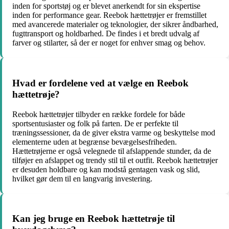
inden for sportstøj og er blevet anerkendt for sin ekspertise
inden for performance gear. Reebok hættetrøjer er fremstillet
med avancerede materialer og teknologier, der sikrer åndbarhed,
fugttransport og holdbarhed. De findes i et bredt udvalg af
farver og stilarter, så der er noget for enhver smag og behov.
Hvad er fordelene ved at vælge en Reebok
hættetrøje?
Reebok hættetrøjer tilbyder en række fordele for både
sportsentusiaster og folk på farten. De er perfekte til
træningssessioner, da de giver ekstra varme og beskyttelse mod
elementerne uden at begrænse bevægelsesfriheden.
Hættetrøjerne er også velegnede til afslappende stunder, da de
tilføjer en afslappet og trendy stil til et outfit. Reebok hættetrøjer
er desuden holdbare og kan modstå gentagen vask og slid,
hvilket gør dem til en langvarig investering.
Kan jeg bruge en Reebok hættetrøje til