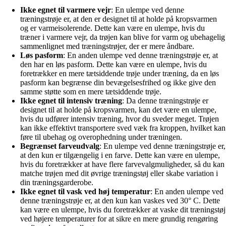
Ikke egnet til varmere vejr
: En ulempe ved denne
træningstrøje er, at den er designet til at holde på kropsvarmen
og er varmeisolerende. Dette kan være en ulempe, hvis du
træner i varmere vejr, da trøjen kan blive for varm og ubehagelig
sammenlignet med træningstrøjer, der er mere åndbare.
Løs pasform
: En anden ulempe ved denne træningstrøje er, at
den har en løs pasform. Dette kan være en ulempe, hvis du
foretrækker en mere tætsiddende trøje under træning, da en løs
pasform kan begrænse din bevægelsesfrihed og ikke give den
samme støtte som en mere tætsiddende trøje.
Ikke egnet til intensiv træning
: Da denne træningstrøje er
designet til at holde på kropsvarmen, kan det være en ulempe,
hvis du udfører intensiv træning, hvor du sveder meget. Trøjen
kan ikke effektivt transportere sved væk fra kroppen, hvilket kan
føre til ubehag og overophedning under træningen.
Begrænset farveudvalg
: En ulempe ved denne træningstrøje er,
at den kun er tilgængelig i en farve. Dette kan være en ulempe,
hvis du foretrækker at have flere farvevalgmuligheder, så du kan
matche trøjen med dit øvrige træningstøj eller skabe variation i
din træningsgarderobe.
Ikke egnet til vask ved høj temperatur
: En anden ulempe ved
denne træningstrøje er, at den kun kan vaskes ved 30° C. Dette
kan være en ulempe, hvis du foretrækker at vaske dit træningstøj
ved højere temperaturer for at sikre en mere grundig rengøring