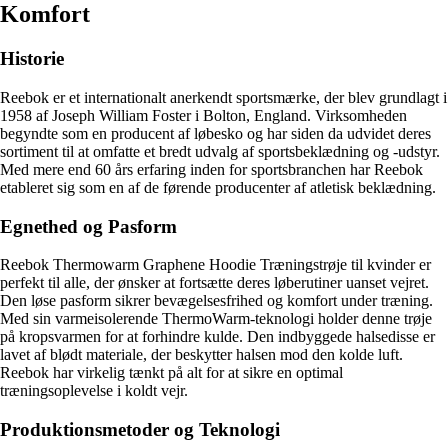
Komfort
Historie
Reebok er et internationalt anerkendt sportsmærke, der blev grundlagt i
1958 af Joseph William Foster i Bolton, England. Virksomheden
begyndte som en producent af løbesko og har siden da udvidet deres
sortiment til at omfatte et bredt udvalg af sportsbeklædning og -udstyr.
Med mere end 60 års erfaring inden for sportsbranchen har Reebok
etableret sig som en af de førende producenter af atletisk beklædning.
Egnethed og Pasform
Reebok Thermowarm Graphene Hoodie Træningstrøje til kvinder er
perfekt til alle, der ønsker at fortsætte deres løberutiner uanset vejret.
Den løse pasform sikrer bevægelsesfrihed og komfort under træning.
Med sin varmeisolerende ThermoWarm-teknologi holder denne trøje
på kropsvarmen for at forhindre kulde. Den indbyggede halsedisse er
lavet af blødt materiale, der beskytter halsen mod den kolde luft.
Reebok har virkelig tænkt på alt for at sikre en optimal
træningsoplevelse i koldt vejr.
Produktionsmetoder og Teknologi