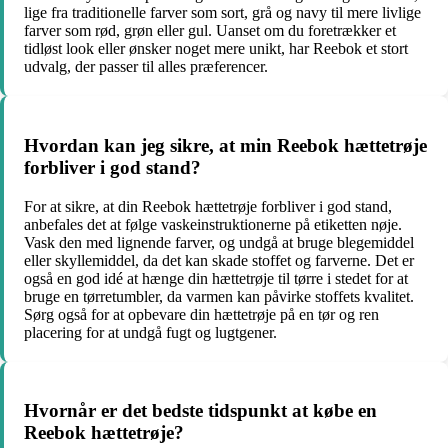
lige fra traditionelle farver som sort, grå og navy til mere livlige
farver som rød, grøn eller gul. Uanset om du foretrækker et
tidløst look eller ønsker noget mere unikt, har Reebok et stort
udvalg, der passer til alles præferencer.
Hvordan kan jeg sikre, at min Reebok hættetrøje
forbliver i god stand?
For at sikre, at din Reebok hættetrøje forbliver i god stand,
anbefales det at følge vaskeinstruktionerne på etiketten nøje.
Vask den med lignende farver, og undgå at bruge blegemiddel
eller skyllemiddel, da det kan skade stoffet og farverne. Det er
også en god idé at hænge din hættetrøje til tørre i stedet for at
bruge en tørretumbler, da varmen kan påvirke stoffets kvalitet.
Sørg også for at opbevare din hættetrøje på en tør og ren
placering for at undgå fugt og lugtgener.
Hvornår er det bedste tidspunkt at købe en
Reebok hættetrøje?