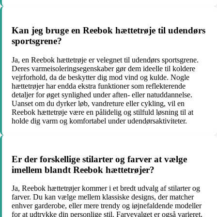
Kan jeg bruge en Reebok hættetrøje til udendørs
sportsgrene?
Ja, en Reebok hættetrøje er velegnet til udendørs sportsgrene.
Deres varmeisoleringsegenskaber gør dem ideelle til koldere
vejrforhold, da de beskytter dig mod vind og kulde. Nogle
hættetrøjer har endda ekstra funktioner som reflekterende
detaljer for øget synlighed under aften- eller natuddannelse.
Uanset om du dyrker løb, vandreture eller cykling, vil en
Reebok hættetrøje være en pålidelig og stilfuld løsning til at
holde dig varm og komfortabel under udendørsaktiviteter.
Er der forskellige stilarter og farver at vælge
imellem blandt Reebok hættetrøjer?
Ja, Reebok hættetrøjer kommer i et bredt udvalg af stilarter og
farver. Du kan vælge mellem klassiske designs, der matcher
enhver garderobe, eller mere trendy og iøjnefaldende modeller
for at udtrykke din personlige stil. Farvevalget er også varieret,