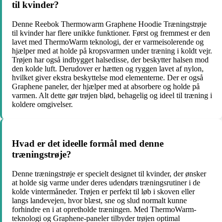
til kvinder?
Denne Reebok Thermowarm Graphene Hoodie Træningstrøje
til kvinder har flere unikke funktioner. Først og fremmest er den
lavet med ThermoWarm teknologi, der er varmeisolerende og
hjælper med at holde på kropsvarmen under træning i koldt vejr.
Trøjen har også indbygget halsedisse, der beskytter halsen mod
den kolde luft. Derudover er hætten og ryggen lavet af nylon,
hvilket giver ekstra beskyttelse mod elementerne. Der er også
Graphene paneler, der hjælper med at absorbere og holde på
varmen. Alt dette gør trøjen blød, behagelig og ideel til træning i
koldere omgivelser.
Hvad er det ideelle formål med denne
træningstrøje?
Denne træningstrøje er specielt designet til kvinder, der ønsker
at holde sig varme under deres udendørs træningsrutiner i de
kolde vintermåneder. Trøjen er perfekt til løb i skoven eller
langs landevejen, hvor blæst, sne og slud normalt kunne
forhindre en i at opretholde træningen. Med ThermoWarm-
teknologi og Graphene-paneler tilbyder trøjen optimal