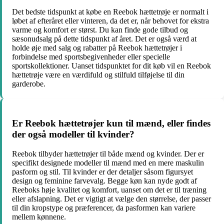
Det bedste tidspunkt at købe en Reebok hættetrøje er normalt i
løbet af efteråret eller vinteren, da det er, når behovet for ekstra
varme og komfort er størst. Du kan finde gode tilbud og
sæsonudsalg på dette tidspunkt af året. Det er også værd at
holde øje med salg og rabatter på Reebok hættetrøjer i
forbindelse med sportsbegivenheder eller specielle
sportskollektioner. Uanset tidspunktet for dit køb vil en Reebok
hættetrøje være en værdifuld og stilfuld tilføjelse til din
garderobe.
Er Reebok hættetrøjer kun til mænd, eller findes
der også modeller til kvinder?
Reebok tilbyder hættetrøjer til både mænd og kvinder. Der er
specifikt designede modeller til mænd med en mere maskulin
pasform og stil. Til kvinder er der detaljer såsom figursyet
design og feminine farvevalg. Begge køn kan nyde godt af
Reeboks høje kvalitet og komfort, uanset om det er til træning
eller afslapning. Det er vigtigt at vælge den størrelse, der passer
til din kropstype og præferencer, da pasformen kan variere
mellem kønnene.