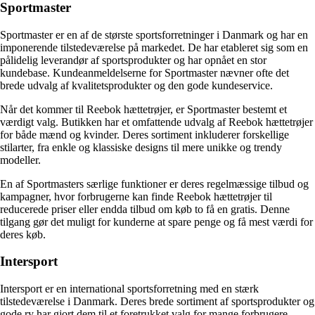
Sportmaster
Sportmaster er en af de største sportsforretninger i Danmark og har en
imponerende tilstedeværelse på markedet. De har etableret sig som en
pålidelig leverandør af sportsprodukter og har opnået en stor
kundebase. Kundeanmeldelserne for Sportmaster nævner ofte det
brede udvalg af kvalitetsprodukter og den gode kundeservice.
Når det kommer til Reebok hættetrøjer, er Sportmaster bestemt et
værdigt valg. Butikken har et omfattende udvalg af Reebok hættetrøjer
for både mænd og kvinder. Deres sortiment inkluderer forskellige
stilarter, fra enkle og klassiske designs til mere unikke og trendy
modeller.
En af Sportmasters særlige funktioner er deres regelmæssige tilbud og
kampagner, hvor forbrugerne kan finde Reebok hættetrøjer til
reducerede priser eller endda tilbud om køb to få en gratis. Denne
tilgang gør det muligt for kunderne at spare penge og få mest værdi for
deres køb.
Intersport
Intersport er en international sportsforretning med en stærk
tilstedeværelse i Danmark. Deres brede sortiment af sportsprodukter og
gode ry har gjort dem til et foretrukket valg for mange forbrugere.