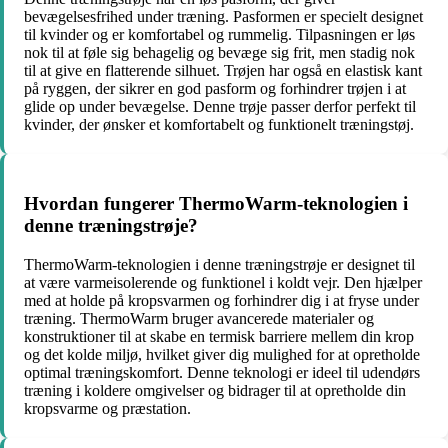
bevægelsesfrihed under træning. Pasformen er specielt designet
til kvinder og er komfortabel og rummelig. Tilpasningen er løs
nok til at føle sig behagelig og bevæge sig frit, men stadig nok
til at give en flatterende silhuet. Trøjen har også en elastisk kant
på ryggen, der sikrer en god pasform og forhindrer trøjen i at
glide op under bevægelse. Denne trøje passer derfor perfekt til
kvinder, der ønsker et komfortabelt og funktionelt træningstøj.
Hvordan fungerer ThermoWarm-teknologien i
denne træningstrøje?
ThermoWarm-teknologien i denne træningstrøje er designet til
at være varmeisolerende og funktionel i koldt vejr. Den hjælper
med at holde på kropsvarmen og forhindrer dig i at fryse under
træning. ThermoWarm bruger avancerede materialer og
konstruktioner til at skabe en termisk barriere mellem din krop
og det kolde miljø, hvilket giver dig mulighed for at opretholde
optimal træningskomfort. Denne teknologi er ideel til udendørs
træning i koldere omgivelser og bidrager til at opretholde din
kropsvarme og præstation.