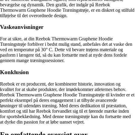
bevægelse og dynamik. Den grafik, der indgår på Reebok
Thermowarm Graphene Hoodie Træningstrøje, er en diskret og stilfuld
tilføjelse til det overordnede design.
Vaskeanvisninger
For at sikre, at din Reebok Thermowarm Graphene Hoodie
Træningstrøje forbliver i bedst mulig stand, anbefales det at vaske den
ved en temperatur på 30° C. Dette vil bevare trøjens materiale og
pasform i længere tid, så du kan fortsætte med at nyde dens fordele
gennem mange træningssessioner.
Konklusion
Reebok er en producent, der kombinerer historie, innovation og
kvalitet for at skabe produkter, der imødekommer atleternes behov.
Reebok Thermowarm Graphene Hoodie Træningstrøje til kvinder er et
perfekt eksempel på deres engagement i at tilbyde avancerede
løsninger til udendørs træning. Med deres dedikation til præstation,
komfort og stil har Reebok forvandlet sig til et førende mærke inden
for sportsbeklædning. Med denne træningstrøje kan du fortsætte med
at dyrke din passion for at løbe uanset vejret.
En omfattende oversigt over