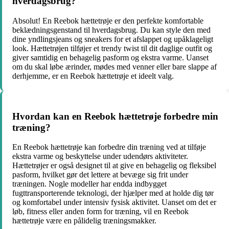
hverdagsbrug?
Absolut! En Reebok hættetrøje er den perfekte komfortable
beklædningsgenstand til hverdagsbrug. Du kan style den med
dine yndlingsjeans og sneakers for et afslappet og upåklageligt
look. Hættetrøjen tilføjer et trendy twist til dit daglige outfit og
giver samtidig en behagelig pasform og ekstra varme. Uanset
om du skal løbe ærinder, mødes med venner eller bare slappe af
derhjemme, er en Reebok hættetrøje et ideelt valg.
Hvordan kan en Reebok hættetrøje forbedre min
træning?
En Reebok hættetrøje kan forbedre din træning ved at tilføje
ekstra varme og beskyttelse under udendørs aktiviteter.
Hættetrøjer er også designet til at give en behagelig og fleksibel
pasform, hvilket gør det lettere at bevæge sig frit under
træningen. Nogle modeller har endda indbygget
fugttransporterende teknologi, der hjælper med at holde dig tør
og komfortabel under intensiv fysisk aktivitet. Uanset om det er
løb, fitness eller anden form for træning, vil en Reebok
hættetrøje være en pålidelig træningsmakker.