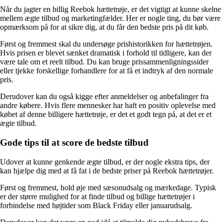
Når du jagter en billig Reebok hættetrøje, er det vigtigt at kunne skelne
mellem ægte tilbud og marketingfælder. Her er nogle ting, du bør være
opmærksom på for at sikre dig, at du får den bedste pris på dit køb.
Først og fremmest skal du undersøge prishistorikken for hættetrøjen.
Hvis prisen er blevet sænket dramatisk i forhold til tidligere, kan der
være tale om et reelt tilbud. Du kan bruge prissammenligningssider
eller tjekke forskellige forhandlere for at få et indtryk af den normale
pris.
Derudover kan du også kigge efter anmeldelser og anbefalinger fra
andre købere. Hvis flere mennesker har haft en positiv oplevelse med
købet af denne billigere hættetrøje, er det et godt tegn på, at det er et
ægte tilbud.
Gode tips til at score de bedste tilbud
Udover at kunne genkende ægte tilbud, er der nogle ekstra tips, der
kan hjælpe dig med at få fat i de bedste priser på Reebok hættetrøjer.
Først og fremmest, hold øje med sæsonudsalg og mærkedage. Typisk
er der større mulighed for at finde tilbud og billige hættetrøjer i
forbindelse med højtider som Black Friday eller januarudsalg.