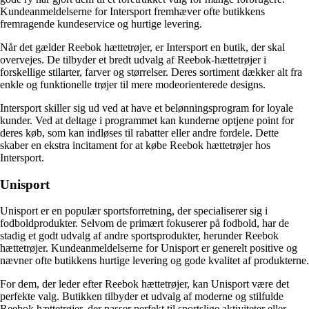
Kundeanmeldelserne for Intersport fremhæver ofte butikkens
fremragende kundeservice og hurtige levering.
Når det gælder Reebok hættetrøjer, er Intersport en butik, der skal
overvejes. De tilbyder et bredt udvalg af Reebok-hættetrøjer i
forskellige stilarter, farver og størrelser. Deres sortiment dækker alt fra
enkle og funktionelle trøjer til mere modeorienterede designs.
Intersport skiller sig ud ved at have et belønningsprogram for loyale
kunder. Ved at deltage i programmet kan kunderne optjene point for
deres køb, som kan indløses til rabatter eller andre fordele. Dette
skaber en ekstra incitament for at købe Reebok hættetrøjer hos
Intersport.
Unisport
Unisport er en populær sportsforretning, der specialiserer sig i
fodboldprodukter. Selvom de primært fokuserer på fodbold, har de
stadig et godt udvalg af andre sportsprodukter, herunder Reebok
hættetrøjer. Kundeanmeldelserne for Unisport er generelt positive og
nævner ofte butikkens hurtige levering og gode kvalitet af produkterne.
For dem, der leder efter Reebok hættetrøjer, kan Unisport være det
perfekte valg. Butikken tilbyder et udvalg af moderne og stilfulde
Reebok hættetrøjer, der passer perfekt til sportslige aktiviteter eller