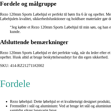
Fordele og målgruppe
Rezo 120mm Sports Løbehjul er perfekt til børn fra 6 år og opefter. Me
Løbehjulets kvalitet, sikkerhedsfunktioner og holdbare materialer gør det 
“Jeg købte et Rezo 120mm Sports Løbehjul til min søn, og han elsk
kunde.
Afsluttende bemærkninger
Rezo 120mm Sports Løbehjul er det perfekte valg, når du leder efter et lø
opefter. Husk altid at bruge beskyttelsesudstyr for din egen sikkerhed.
SKU: 414-RZ212711#2002
Fordele
Rezo løbehjul: Dette løbehjul er et kvalitetsrigt designet produkt,
Fremstillet i stål og aluminium: Ved at bruge let stål og alumini
samtidig sikrer langvarig brug.