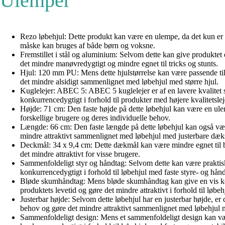
Ulemper
Rezo løbehjul: Dette produkt kan være en ulempe, da det kun er 
måske kan bruges af både børn og voksne.
Fremstillet i stål og aluminium: Selvom dette kan give produktet 
det mindre manøvredygtigt og mindre egnet til tricks og stunts.
Hjul: 120 mm PU: Mens dette hjulstørrelse kan være passende til
det mindre alsidigt sammenlignet med løbehjul med større hjul.
Kuglelejer: ABEC 5: ABEC 5 kuglelejer er af en lavere kvalitet
konkurrencedygtigt i forhold til produkter med højere kvalitetslej
Højde: 71 cm: Den faste højde på dette løbehjul kan være en ulemp
forskellige brugere og deres individuelle behov.
Længde: 66 cm: Den faste længde på dette løbehjul kan også vær
mindre attraktivt sammenlignet med løbehjul med justerbare dæks
Deckmål: 34 x 9,4 cm: Dette dækmål kan være mindre egnet til bru
det mindre attraktivt for visse brugere.
Sammenfoldeligt styr og håndtag: Selvom dette kan være praktisk
konkurrencedygtigt i forhold til løbehjul med faste styre- og hån
Bløde skumhåndtag: Mens bløde skumhåndtag kan give en vis kom
produktets levetid og gøre det mindre attraktivt i forhold til lø
Justerbar højde: Selvom dette løbehjul har en justerbar højde, er
behov og gøre det mindre attraktivt sammenlignet med løbehjul m
Sammenfoldeligt design: Mens et sammenfoldeligt design kan være