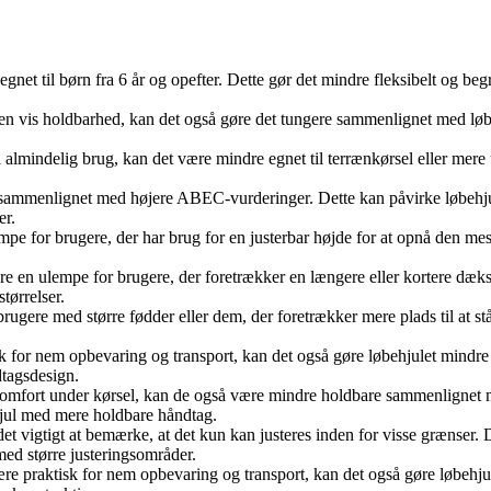
egnet til børn fra 6 år og opefter. Dette gør det mindre fleksibelt og
en vis holdbarhed, kan det også gøre det tungere sammenlignet med løbehj
 almindelig brug, kan det være mindre egnet til terrænkørsel eller mere
 sammenlignet med højere ABEC-vurderinger. Dette kan påvirke løbehjule
er.
e for brugere, der har brug for en justerbar højde for at opnå den mest
e en ulempe for brugere, der foretrækker en længere eller kortere dæk
tørrelser.
gere med større fødder eller dem, der foretrækker mere plads til at st
 for nem opbevaring og transport, kan det også gøre løbehjulet mindre 
dtagsdesign.
fort under kørsel, kan de også være mindre holdbare sammenlignet me
behjul med mere holdbare håndtag.
 det vigtigt at bemærke, at det kun kan justeres inden for visse grænse
ed større justeringsområder.
 praktisk for nem opbevaring og transport, kan det også gøre løbehjul