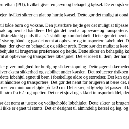
rethan (PU), hvilket giver en jævn og behagelig kørsel. De er også vel
 hvilket sikrer en glat og hurtig kørsel. Dette gør det muligt at opnå 
 både børn og voksne. Den justerbare højde gør det muligt at tilpasse lø
 og nemt at håndtere. Det gør det nemt at opbevare og transportere, nå
trækkelig plads til at stå stabilt og komfortabelt. Dette gør det nemt a
tyr og håndtag gør det nemt at opbevare og transportere løbehjulet. Det
, der giver en behagelig og sikker greb. Dette gør det muligt at køre 
øbehjulet til brugerens præference og højde. Dette sikrer en behagelig kø
at opbevare og transportere løbehjulet. Det er ideelt til dem, der har
r giver mulighed for hurtig og sikker stopning. Dette øger sikkerheden
r ekstra sikkerhed og stabilitet under kørslen. Det reducerer risikoen for
te løbehjul egnet til børn i forskellige aldre og størrelser. Det kan og
at håndtere og transportere. Det gør det nemt for brugeren at bære det, nå
ed en minimumshøjde på 120 cm. Det sikrer, at løbehjulet passer til bru
til børn fra 6 år og opefter. Det er et sjovt og sikkert transportmiddel,
et nemt at justere og vedligeholde løbehjulet. Dette sikrer, at brugeren
 ikke er egnet til stunts. Det er designet til almindelig kørsel og leg, og