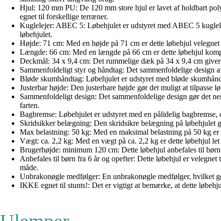
Hjul: 120 mm PU: De 120 mm store hjul er lavet af holdbart polyu
egnet til forskellige terræner.
Kuglelejer: ABEC 5: Løbehjulet er udstyret med ABEC 5 kuglelejer,
løbehjulet.
Højde: 71 cm: Med en højde på 71 cm er dette løbehjul velegnet til
Længde: 66 cm: Med en længde på 66 cm er dette løbehjul kompakt
Deckmål: 34 x 9,4 cm: Det rummelige dæk på 34 x 9,4 cm giver tils
Sammenfoldeligt styr og håndtag: Det sammenfoldelige design af s
Bløde skumhåndtag: Løbehjulet er udstyret med bløde skumhåndtag
Justerbar højde: Den justerbare højde gør det muligt at tilpasse l
Sammenfoldeligt design: Det sammenfoldelige design gør det nemt 
farten.
Bagbremse: Løbehjulet er udstyret med en pålidelig bagbremse, de
Skridsikker belægning: Den skridsikre belægning på løbehjulet give
Max belastning: 50 kg: Med en maksimal belastning på 50 kg er det
Vægt: ca. 2,2 kg: Med en vægt på ca. 2,2 kg er dette løbehjul let 
Brugerhøjde: minimum 120 cm: Dette løbehjul anbefales til børn m
Anbefales til børn fra 6 år og opefter: Dette løbehjul er velegnet 
måde.
Unbrakonøgle medfølger: En unbrakonøgle medfølger, hvilket gør d
IKKE egnet til stunts!: Det er vigtigt at bemærke, at dette løbehjul