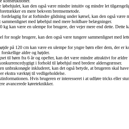
e konstruktioner.
 løbehjulet, kan den også være mindre intuitiv og mindre let tilgænge
er foretrækker en mere bekvem bremsemetode.
fordelagtig for at forhindre glidning under kørsel, kan den også være
tivt sammenlignet med løbehjul med mere holdbare belægninger.
0 kg kan være en ulempe for brugere, der vejer mere end dette. Dette 
el for nogle brugere, kan den også være tungere sammenlignet med lett
e på 120 cm kan være en ulempe for yngre børn eller dem, der er kor
forskellige aldre og højder.
gnet til børn fra 6 år og opefter, kan det være mindre attraktivt for ældr
nkurrencedygtigt i forhold til løbehjul med bredere aldersgrænser.
unbrakonøgle inkluderet, kan det også betyde, at brugeren skal have adg
 ekstra værktøj til vedligeholdelse.
nformationen. Hvis brugeren er interesseret i at udføre tricks eller stun
 mere avancerede køreteknikker.