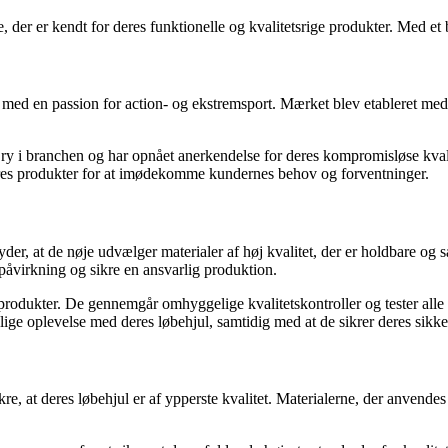
 der er kendt for deres funktionelle og kvalitetsrige produkter. Med et
med en passion for action- og ekstremsport. Mærket blev etableret med d
 ry i branchen og har opnået anerkendelse for deres kompromisløse kvali
 deres produkter for at imødekomme kundernes behov og forventninger.
yder, at de nøje udvælger materialer af høj kvalitet, der er holdbare o
påvirkning og sikre en ansvarlig produktion.
dukter. De gennemgår omhyggelige kvalitetskontroller og tester alle dere
ige oplevelse med deres løbehjul, samtidig med at de sikrer deres sikke
 at deres løbehjul er af ypperste kvalitet. Materialerne, der anvendes ti