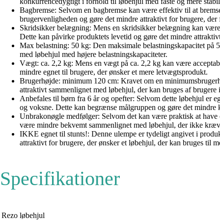
konkurrencedygtigt i forhold til løbehjul med faste og mere stabil
Bagbremse: Selvom en bagbremse kan være effektiv til at bremse
brugervenligheden og gøre det mindre attraktivt for brugere, d
Skridsikker belægning: Mens en skridsikker belægning kan være 
Dette kan påvirke produktets levetid og gøre det mindre attrak
Max belastning: 50 kg: Den maksimale belastningskapacitet på 5
med løbehjul med højere belastningskapaciteter.
Vægt: ca. 2,2 kg: Mens en vægt på ca. 2,2 kg kan være acceptab
mindre egnet til brugere, der ønsker et mere letvægtsprodukt.
Brugerhøjde: minimum 120 cm: Kravet om en minimumsbrugerhøjd
attraktivt sammenlignet med løbehjul, der kan bruges af brugere i 
Anbefales til børn fra 6 år og opefter: Selvom dette løbehjul er e
og voksne. Dette kan begrænse målgruppen og gøre det mindre ko
Unbrakonøgle medfølger: Selvom det kan være praktisk at have en 
være mindre bekvemt sammenlignet med løbehjul, der ikke kræver
IKKE egnet til stunts!: Denne ulempe er tydeligt angivet i produkti
attraktivt for brugere, der ønsker et løbehjul, der kan bruges til
Specifikationer
Rezo løbehjul