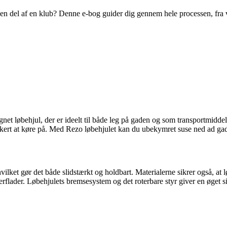
ive en del af en klub? Denne e-bog guider dig gennem hele processen, fra
et løbehjul, der er ideelt til både leg på gaden og som transportmiddel t
ikkert at køre på. Med Rezo løbehjulet kan du ubekymret suse ned ad ga
ilket gør det både slidstærkt og holdbart. Materialerne sikrer også, at l
e overflader. Løbehjulets bremsesystem og det roterbare styr giver en øg