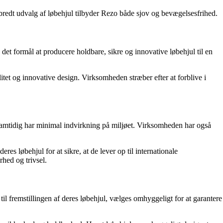
 bredt udvalg af løbehjul tilbyder Rezo både sjov og bevægelsesfrihed.
et formål at producere holdbare, sikre og innovative løbehjul til en
tet og innovative design. Virksomheden stræber efter at forblive i
g samtidig har minimal indvirkning på miljøet. Virksomheden har også
s løbehjul for at sikre, at de lever op til internationale
rhed og trivsel.
l fremstillingen af ​​deres løbehjul, vælges omhyggeligt for at garantere