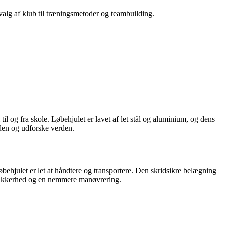
 valg af klub til træningsmetoder og teambuilding.
il og fra skole. Løbehjulet er lavet af let stål og aluminium, og dens
den og udforske verden.
øbehjulet er let at håndtere og transportere. Den skridsikre belægning
et sikkerhed og en nemmere manøvrering.