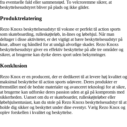
fra eventuelle fald eller sammenstød. To velcroremme sikrer, at
beskyttelsesudstyret bliver på plads og ikke glider.
Produktrelatering
Rezo Knoxs beskyttelsesudstyr til voksne er perfekt til action sports
som skateboarding, rulleskøjteløb, in-lines og løbehjul. Når man
deltager i disse aktiviteter, er det vigtigt at bære beskyttelsesudstyr på
knæ, albuer og håndled for at undgå alvorlige skader. Rezo Knoxs
beskyttelsesudstyr giver en effektiv beskyttelse på alle tre områder og
sikrer, at brugerne kan dyrke deres sport uden bekymringer.
Konklusion
Rezo Knox er en producent, der er dedikeret til at levere høj kvalitet og
maksimal beskyttelse til action sports udøvere. Deres produkter er
fremstillet med de bedste materialer og avanceret teknologi for at sikre,
at brugerne kan udforske deres passion uden at gå på kompromis med
sikkerheden. Uanset om du er skateboarder, rulleskøjteløber eller
løbehjulsentusiast, kan du stole på Rezo Knoxs beskyttelsesudstyr til at
holde dig sikker og beskyttet under dine eventyr. Vælg Rezo Knox og
oplev forskellen i kvalitet og beskyttelse.