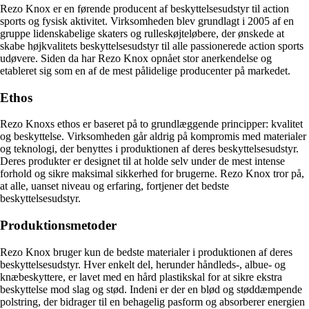
Rezo Knox er en førende producent af beskyttelsesudstyr til action
sports og fysisk aktivitet. Virksomheden blev grundlagt i 2005 af en
gruppe lidenskabelige skaters og rulleskøjteløbere, der ønskede at
skabe højkvalitets beskyttelsesudstyr til alle passionerede action sports
udøvere. Siden da har Rezo Knox opnået stor anerkendelse og
etableret sig som en af de mest pålidelige producenter på markedet.
Ethos
Rezo Knoxs ethos er baseret på to grundlæggende principper: kvalitet
og beskyttelse. Virksomheden går aldrig på kompromis med materialer
og teknologi, der benyttes i produktionen af deres beskyttelsesudstyr.
Deres produkter er designet til at holde selv under de mest intense
forhold og sikre maksimal sikkerhed for brugerne. Rezo Knox tror på,
at alle, uanset niveau og erfaring, fortjener det bedste
beskyttelsesudstyr.
Produktionsmetoder
Rezo Knox bruger kun de bedste materialer i produktionen af deres
beskyttelsesudstyr. Hver enkelt del, herunder håndleds-, albue- og
knæbeskyttere, er lavet med en hård plastikskal for at sikre ekstra
beskyttelse mod slag og stød. Indeni er der en blød og støddæmpende
polstring, der bidrager til en behagelig pasform og absorberer energien