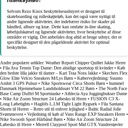
rulleskøjteløb?
Selvom Rezo Knox beskyttelsesudstyret er designet til
skateboarding og rulleskøjteløb, kan det også være nyttigt til
andre lignende aktiviteter, der indebærer risiko for skader på
håndled, albuer og knæ. Dette kan omfatte in-line skating,
løbehjulskørsel og lignende aktiviteter, hvor beskyttelse af disse
områder er vigtig. Det anbefales dog altid at bruge udstyr, der er
specifikt designet til den pågældende aktivitet for optimal
beskyttelse.
Andre populære artikler:
Weather Report Chipper Quiltet Jakke Herre
•
Fila Ava Tennis Top Dame: Den alsidige sportstop til kvinder
•
Køb
den bedste lilla jakke til damer – Kari Traa Nora Jakke
•
Skechers Flex
Glow Elite Velcro Sneakers M/Lys Børn
•
Købervejledning: Suunto
Ambit 3 GPS Pulsur
•
Nike Sportswear Circa Shorts Børn
•
hummel
Danmark Hjemmebane Landsholdssæt VM 22 Børn
•
The North Face
Base Camp Duffel M Sportstaske
•
Athlecia Aya Joggingbukser Dame
•
Nike Air Zoom Structure 24 Løbesko til Herre
•
FUSION C3 X-
Long Løbetights
•
Haglöfs L.I.M Tight Light Rygsæk
•
Fila Santana
Shorts til Herrer – Retro stil til enhver lejlighed
•
Baltic Radial Jolle
Svømmevest
•
Vejledning til køb af Vans Range EXP Sneakers Herre
•
Nike Swoosh Sport Hårbånd Børn
•
Nike Air Zoom Structure 24
Løbesko til Herre
•
Merrell Claypool Sport Mid GTX Vandrestøvler