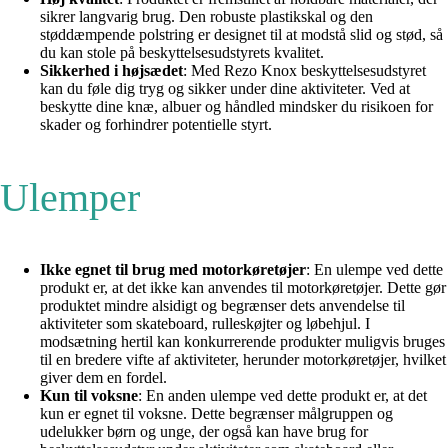
sikrer langvarig brug. Den robuste plastikskal og den
støddæmpende polstring er designet til at modstå slid og stød, så
du kan stole på beskyttelsesudstyrets kvalitet.
Sikkerhed i højsædet
: Med Rezo Knox beskyttelsesudstyret
kan du føle dig tryg og sikker under dine aktiviteter. Ved at
beskytte dine knæ, albuer og håndled mindsker du risikoen for
skader og forhindrer potentielle styrt.
Ulemper
Ikke egnet til brug med motorkøretøjer
: En ulempe ved dette
produkt er, at det ikke kan anvendes til motorkøretøjer. Dette gør
produktet mindre alsidigt og begrænser dets anvendelse til
aktiviteter som skateboard, rulleskøjter og løbehjul. I
modsætning hertil kan konkurrerende produkter muligvis bruges
til en bredere vifte af aktiviteter, herunder motorkøretøjer, hvilket
giver dem en fordel.
Kun til voksne
: En anden ulempe ved dette produkt er, at det
kun er egnet til voksne. Dette begrænser målgruppen og
udelukker børn og unge, der også kan have brug for