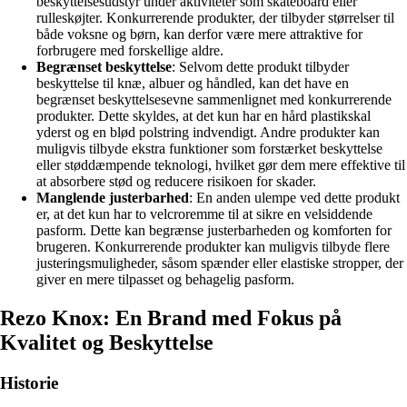
beskyttelsesudstyr under aktiviteter som skateboard eller
rulleskøjter. Konkurrerende produkter, der tilbyder størrelser til
både voksne og børn, kan derfor være mere attraktive for
forbrugere med forskellige aldre.
Begrænset beskyttelse
: Selvom dette produkt tilbyder
beskyttelse til knæ, albuer og håndled, kan det have en
begrænset beskyttelsesevne sammenlignet med konkurrerende
produkter. Dette skyldes, at det kun har en hård plastikskal
yderst og en blød polstring indvendigt. Andre produkter kan
muligvis tilbyde ekstra funktioner som forstærket beskyttelse
eller støddæmpende teknologi, hvilket gør dem mere effektive til
at absorbere stød og reducere risikoen for skader.
Manglende justerbarhed
: En anden ulempe ved dette produkt
er, at det kun har to velcroremme til at sikre en velsiddende
pasform. Dette kan begrænse justerbarheden og komforten for
brugeren. Konkurrerende produkter kan muligvis tilbyde flere
justeringsmuligheder, såsom spænder eller elastiske stropper, der
giver en mere tilpasset og behagelig pasform.
Rezo Knox: En Brand med Fokus på
Kvalitet og Beskyttelse
Historie