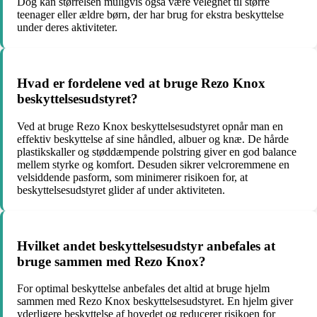
Dog kan størrelsen muligvis også være velegnet til større
teenager eller ældre børn, der har brug for ekstra beskyttelse
under deres aktiviteter.
Hvad er fordelene ved at bruge Rezo Knox
beskyttelsesudstyret?
Ved at bruge Rezo Knox beskyttelsesudstyret opnår man en
effektiv beskyttelse af sine håndled, albuer og knæ. De hårde
plastikskaller og støddæmpende polstring giver en god balance
mellem styrke og komfort. Desuden sikrer velcroremmene en
velsiddende pasform, som minimerer risikoen for, at
beskyttelsesudstyret glider af under aktiviteten.
Hvilket andet beskyttelsesudstyr anbefales at
bruge sammen med Rezo Knox?
For optimal beskyttelse anbefales det altid at bruge hjelm
sammen med Rezo Knox beskyttelsesudstyret. En hjelm giver
yderligere beskyttelse af hovedet og reducerer risikoen for