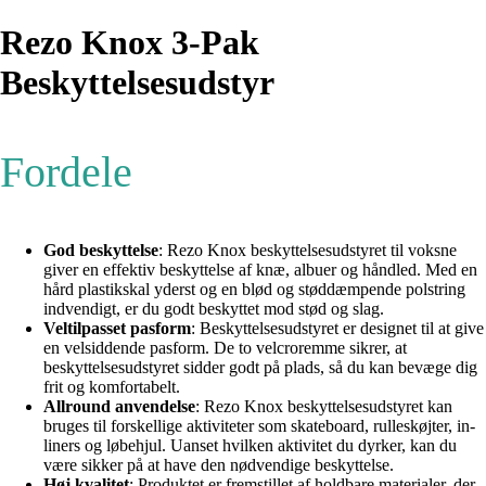
Rezo Knox 3-Pak
Beskyttelsesudstyr
Fordele
God beskyttelse
: Rezo Knox beskyttelsesudstyret til voksne
giver en effektiv beskyttelse af knæ, albuer og håndled. Med en
hård plastikskal yderst og en blød og støddæmpende polstring
indvendigt, er du godt beskyttet mod stød og slag.
Veltilpasset pasform
: Beskyttelsesudstyret er designet til at give
en velsiddende pasform. De to velcroremme sikrer, at
beskyttelsesudstyret sidder godt på plads, så du kan bevæge dig
frit og komfortabelt.
Allround anvendelse
: Rezo Knox beskyttelsesudstyret kan
bruges til forskellige aktiviteter som skateboard, rulleskøjter, in-
liners og løbehjul. Uanset hvilken aktivitet du dyrker, kan du
være sikker på at have den nødvendige beskyttelse.
Høj kvalitet
: Produktet er fremstillet af holdbare materialer, der