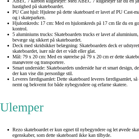
ABEC 7 karbon kuglelejer: Med ABEC 7 kuglelejer får du en jævn og
hastighed på skateboardet.
PU Cast hjul: Hjulene på dette skateboard er lavet af PU Cast-ma
og i skateparken.
Hjulomkreds: 17 cm: Med en hjulomkreds på 17 cm får du en god 
kontrol.
5 aluminiums trucks: Skateboardets trucks er lavet af aluminium, 
bevæge sig sikkert på skateboardet.
Deck med skridsikker belægning: Skateboardets deck er udstyret m
skateboardet, især når det er vådt eller glat.
Mål: 79 x 20 cm: Med en størrelse på 79 x 20 cm er dette skateboar
manøvrere og transportere.
Smart underside: Skateboardets underside har et smart design, der s
der kan vise din personlige stil.
Leveres færdigsamlet: Dette skateboard leveres færdigsamlet, så
nemt og bekvemt for både nybegyndere og erfarne skatere.
Ulemper
Rezo skateboardet er kun egnet til nybegyndere og let øvede ska
egenskaber, som dette skateboard ikke kan tilbyde.