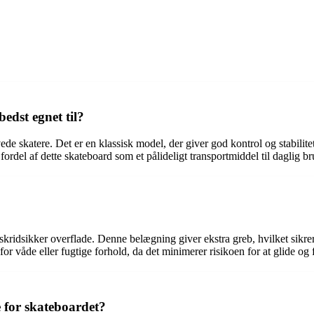
edst egnet til?
e skatere. Det er en klassisk model, der giver god kontrol og stabilitet, 
rdel af dette skateboard som et pålideligt transportmiddel til daglig br
skridsikker overflade. Denne belægning giver ekstra greb, hvilket sikrer
or våde eller fugtige forhold, da det minimerer risikoen for at glide og 
e for skateboardet?