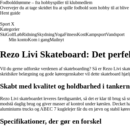
Fodbolddrømme – fra hobbyspiller til klubmedlem
Overvejer du at tage skridtet fra at spille fodbold som hobby til at bl
Hent guide
Sport X
Kategorier
Ski
Golf
Løb
Ridning
Skydning
Yoga
Fitness
Kost
Kampsport
Vandsport
Min konto
Kom i gang
Mailnyt
Rezo Livi Skateboard: Det perfek
Vil du gerne udforske verdenen af skateboarding? Så er Rezo Livi skatebo
skridsikre belægning og gode køreegenskaber vil dette skateboard hjælp
Skabt med kvalitet og holdbarhed i tankern
Rezo Livi skateboardet leveres færdigsamlet, så det er klar til brug så sna
modstå daglig brug og giver masser af kontrol under kørslen. Decket ha
aluminiums trucks og ABEC 7 kuglelejer får du en jævn og stabil køre
Specifikationer, der gør en forskel