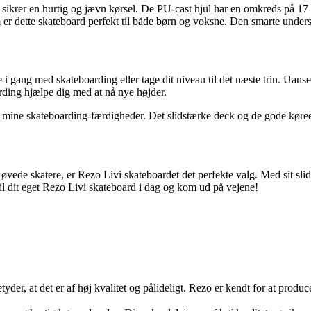
sikrer en hurtig og jævn kørsel. De PU-cast hjul har en omkreds på 17 
r dette skateboard perfekt til både børn og voksne. Den smarte undersi
 i gang med skateboarding eller tage dit niveau til det næste trin. Uanse
rding hjælpe dig med at nå nye højder.
e mine skateboarding-færdigheder. Det slidstærke deck og de gode køre
let øvede skatere, er Rezo Livi skateboardet det perfekte valg. Med sit s
il dit eget Rezo Livi skateboard i dag og kom ud på vejene!
yder, at det er af høj kvalitet og pålideligt. Rezo er kendt for at prod