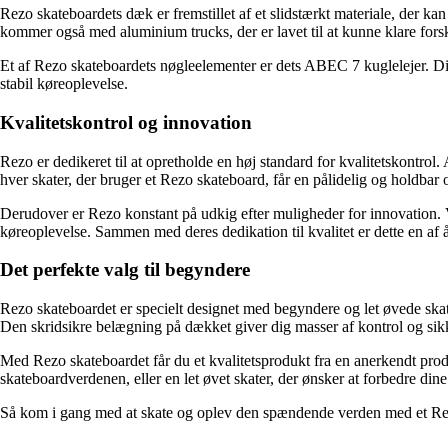
Rezo skateboardets dæk er fremstillet af et slidstærkt materiale, der k
kommer også med aluminium trucks, der er lavet til at kunne klare for
Et af Rezo skateboardets nøgleelementer er dets ABEC 7 kuglelejer. Disse
stabil køreoplevelse.
Kvalitetskontrol og innovation
Rezo er dedikeret til at opretholde en høj standard for kvalitetskontrol. 
hver skater, der bruger et Rezo skateboard, får en pålidelig og holdbar 
Derudover er Rezo konstant på udkig efter muligheder for innovation. V
køreoplevelse. Sammen med deres dedikation til kvalitet er dette en af 
Det perfekte valg til begyndere
Rezo skateboardet er specielt designet med begyndere og let øvede skat
Den skridsikre belægning på dækket giver dig masser af kontrol og si
Med Rezo skateboardet får du et kvalitetsprodukt fra en anerkendt prod
skateboardverdenen, eller en let øvet skater, der ønsker at forbedre dine
Så kom i gang med at skate og oplev den spændende verden med et Re