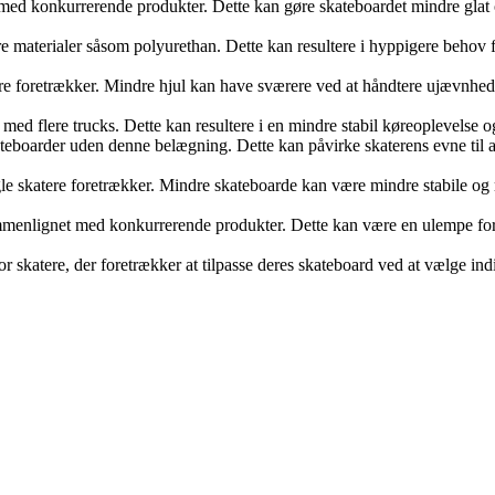
med konkurrerende produkter. Dette kan gøre skateboardet mindre glat 
e materialer såsom polyurethan. Dette kan resultere i hyppigere behov 
foretrækker. Mindre hjul kan have sværere ved at håndtere ujævnheder
d flere trucks. Dette kan resultere i en mindre stabil køreoplevelse og
eboarder uden denne belægning. Dette kan påvirke skaterens evne til a
skatere foretrækker. Mindre skateboarde kan være mindre stabile og mi
mmenlignet med konkurrerende produkter. Dette kan være en ulempe for 
r skatere, der foretrækker at tilpasse deres skateboard ved at vælge i