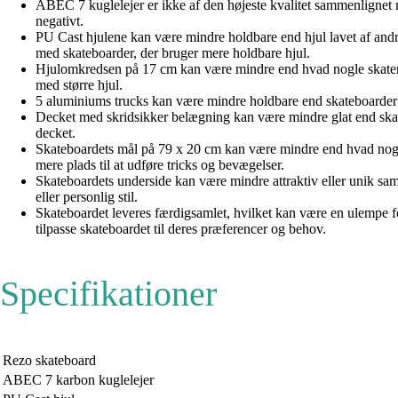
ABEC 7 kuglelejer er ikke af den højeste kvalitet sammenlignet 
negativt.
PU Cast hjulene kan være mindre holdbare end hjul lavet af andr
med skateboarder, der bruger mere holdbare hjul.
Hjulomkredsen på 17 cm kan være mindre end hvad nogle skatere 
med større hjul.
5 aluminiums trucks kan være mindre holdbare end skateboarder me
Decket med skridsikker belægning kan være mindre glat end skat
decket.
Skateboardets mål på 79 x 20 cm kan være mindre end hvad nogle 
mere plads til at udføre tricks og bevægelser.
Skateboardets underside kan være mindre attraktiv eller unik sa
eller personlig stil.
Skateboardet leveres færdigsamlet, hvilket kan være en ulempe fo
tilpasse skateboardet til deres præferencer og behov.
Specifikationer
Rezo skateboard
ABEC 7 karbon kuglelejer