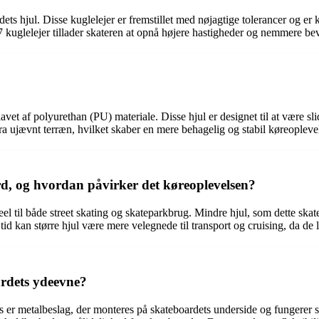
ts hjul. Disse kuglelejer er fremstillet med nøjagtige tolerancer og er
kuglelejer tillader skateren at opnå højere hastigheder og nemmere bevæ
 lavet af polyurethan (PU) materiale. Disse hjul er designet til at være 
ra ujævnt terræn, hvilket skaber en mere behagelig og stabil køreopleve
rd, og hvordan påvirker det køreoplevelsen?
eel til både street skating og skateparkbrug. Mindre hjul, som dette sk
tid kan større hjul være mere velegnede til transport og cruising, da de 
ardets ydeevne?
s er metalbeslag, der monteres på skateboardets underside og fungerer