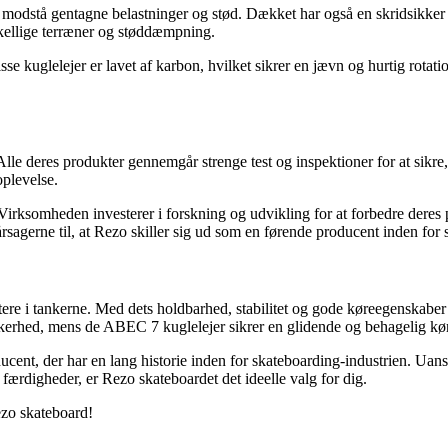
an modstå gentagne belastninger og stød. Dækket har også en skridsikker
skellige terræner og støddæmpning.
 kuglelejer er lavet af karbon, hvilket sikrer en jævn og hurtig rotatio
Alle deres produkter gennemgår strenge test og inspektioner for at sikre, 
oplevelse.
irksomheden investerer i forskning og udvikling for at forbedre deres 
årsagerne til, at Rezo skiller sig ud som en førende producent inden fo
ere i tankerne. Med dets holdbarhed, stabilitet og gode køreegenskaber 
kkerhed, mens de ABEC 7 kuglelejer sikrer en glidende og behagelig kø
ucent, der har en lang historie inden for skateboarding-industrien. Uan
 færdigheder, er Rezo skateboardet det ideelle valg for dig.
zo skateboard!