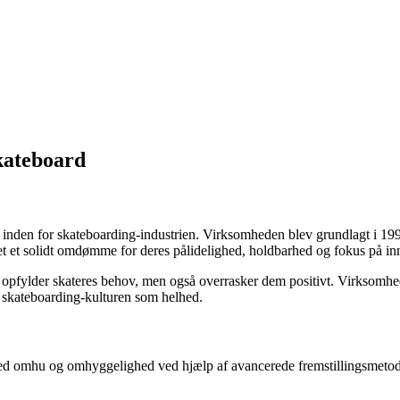
kateboard
e inden for skateboarding-industrien. Virksomheden blev grundlagt i 19
get et solidt omdømme for deres pålidelighed, holdbarhed og fokus på in
n opfylder skateres behov, men også overrasker dem positivt. Virksomhed
e skateboarding-kulturen som helhed.
med omhu og omhyggelighed ved hjælp af avancerede fremstillingsmetode