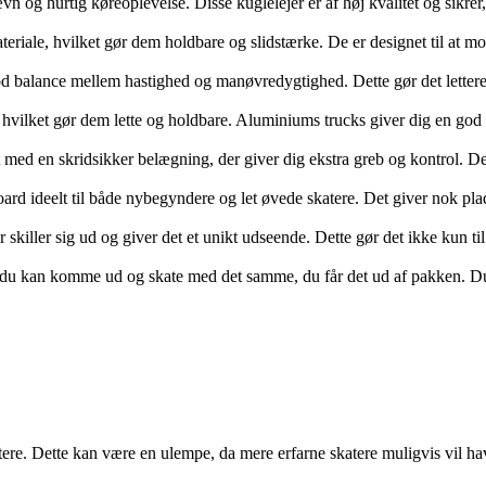
 hurtig køreoplevelse. Disse kuglelejer er af høj kvalitet og sikrer, a
teriale, hvilket gør dem holdbare og slidstærke. De er designet til at 
balance mellem hastighed og manøvredygtighed. Dette gør det lettere at
hvilket gør dem lette og holdbare. Aluminiums trucks giver dig en god res
ed en skridsikker belægning, der giver dig ekstra greb og kontrol. Dett
d ideelt til både nybegyndere og let øvede skatere. Det giver nok plads ti
killer sig ud og giver det et unikt udseende. Dette gør det ikke kun til 
 du kan komme ud og skate med det samme, du får det ud af pakken. Du b
tere. Dette kan være en ulempe, da mere erfarne skatere muligvis vil 