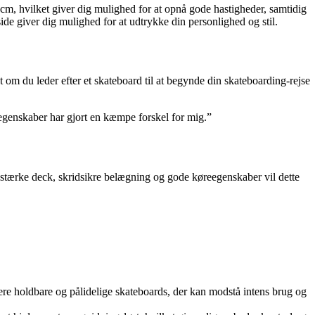
cm, hvilket giver dig mulighed for at opnå gode hastigheder, samtidig
de giver dig mulighed for at udtrykke din personlighed og stil.
t om du leder efter et skateboard til at begynde din skateboarding-rejse
egenskaber har gjort en kæmpe forskel for mig.”
lidstærke deck, skridsikre belægning og gode køreegenskaber vil dette
ucere holdbare og pålidelige skateboards, der kan modstå intens brug og