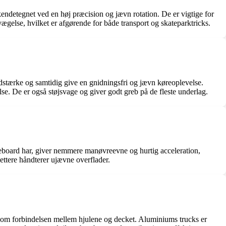
 kendetegnet ved en høj præcision og jævn rotation. De er vigtige for
gelse, hvilket er afgørende for både transport og skateparktricks.
slidstærke og samtidig give en gnidningsfri og jævn køreoplevelse.
lse. De er også støjsvage og giver godt greb på de fleste underlag.
ateboard har, giver nemmere manøvreevne og hurtig acceleration,
lettere håndterer ujævne overflader.
 som forbindelsen mellem hjulene og decket. Aluminiums trucks er