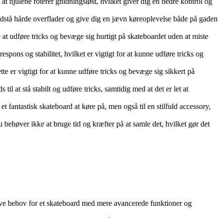
t hjulene roterer gnidningsløst, hvilket giver dig en bedre kontrol og
modstå hårde overflader og give dig en jævn køreoplevelse både på gaden
 udføre tricks og bevæge sig hurtigt på skateboardet uden at miste
pons og stabilitet, hvilket er vigtigt for at kunne udføre tricks og
e er vigtigt for at kunne udføre tricks og bevæge sig sikkert på
l at stå stabilt og udføre tricks, samtidig med at det er let at
et fantastisk skateboard at køre på, men også til en stilfuld accessory,
ehøver ikke at bruge tid og kræfter på at samle det, hvilket gør det
have behov for et skateboard med mere avancerede funktioner og