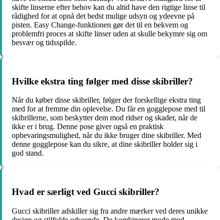
skifte linserne efter behov kan du altid have den rigtige linse til
rådighed for at opnå det bedst mulige udsyn og ydeevne på
pisten. Easy Change-funktionen gør det til en bekvem og
problemfri proces at skifte linser uden at skulle bekymre sig om
besvær og tidsspilde.
Hvilke ekstra ting følger med disse skibriller?
Når du køber disse skibriller, følger der forskellige ekstra ting
med for at fremme din oplevelse. Du får en gogglepose med til
skibrillerne, som beskytter dem mod ridser og skader, når de
ikke er i brug. Denne pose giver også en praktisk
opbevaringsmulighed, når du ikke bruger dine skibriller. Med
denne gogglepose kan du sikre, at dine skibriller holder sig i
god stand.
Hvad er særligt ved Gucci skibriller?
Gucci skibriller adskiller sig fra andre mærker ved deres unikke
design og stilfulde udseende. De kombinerer mode med