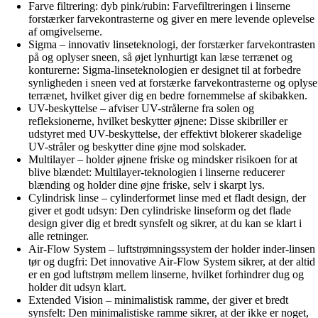
Farve filtrering: dyb pink/rubin: Farvefiltreringen i linserne
forstærker farvekontrasterne og giver en mere levende oplevelse
af omgivelserne.
Sigma – innovativ linseteknologi, der forstærker farvekontrasten
på og oplyser sneen, så øjet lynhurtigt kan læse terrænet og
konturerne: Sigma-linseteknologien er designet til at forbedre
synligheden i sneen ved at forstærke farvekontrasterne og oplyse
terrænet, hvilket giver dig en bedre fornemmelse af skibakken.
UV-beskyttelse – afviser UV-strålerne fra solen og
refleksionerne, hvilket beskytter øjnene: Disse skibriller er
udstyret med UV-beskyttelse, der effektivt blokerer skadelige
UV-stråler og beskytter dine øjne mod solskader.
Multilayer – holder øjnene friske og mindsker risikoen for at
blive blændet: Multilayer-teknologien i linserne reducerer
blænding og holder dine øjne friske, selv i skarpt lys.
Cylindrisk linse – cylinderformet linse med et fladt design, der
giver et godt udsyn: Den cylindriske linseform og det flade
design giver dig et bredt synsfelt og sikrer, at du kan se klart i
alle retninger.
Air-Flow System – luftstrømningssystem der holder inder-linsen
tør og dugfri: Det innovative Air-Flow System sikrer, at der altid
er en god luftstrøm mellem linserne, hvilket forhindrer dug og
holder dit udsyn klart.
Extended Vision – minimalistisk ramme, der giver et bredt
synsfelt: Den minimalistiske ramme sikrer, at der ikke er noget,