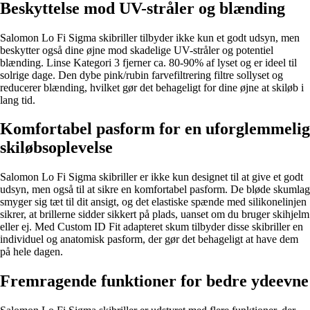
Beskyttelse mod UV-stråler og blænding
Salomon Lo Fi Sigma skibriller tilbyder ikke kun et godt udsyn, men
beskytter også dine øjne mod skadelige UV-stråler og potentiel
blænding. Linse Kategori 3 fjerner ca. 80-90% af lyset og er ideel til
solrige dage. Den dybe pink/rubin farvefiltrering filtre sollyset og
reducerer blænding, hvilket gør det behageligt for dine øjne at skiløb i
lang tid.
Komfortabel pasform for en uforglemmelig
skiløbsoplevelse
Salomon Lo Fi Sigma skibriller er ikke kun designet til at give et godt
udsyn, men også til at sikre en komfortabel pasform. De bløde skumlag
smyger sig tæt til dit ansigt, og det elastiske spænde med silikonelinjen
sikrer, at brillerne sidder sikkert på plads, uanset om du bruger skihjelm
eller ej. Med Custom ID Fit adapteret skum tilbyder disse skibriller en
individuel og anatomisk pasform, der gør det behageligt at have dem
på hele dagen.
Fremragende funktioner for bedre ydeevne