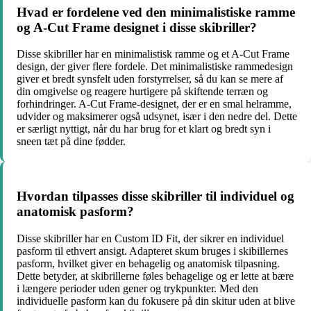
Hvad er fordelene ved den minimalistiske ramme
og A-Cut Frame designet i disse skibriller?
Disse skibriller har en minimalistisk ramme og et A-Cut Frame
design, der giver flere fordele. Det minimalistiske rammedesign
giver et bredt synsfelt uden forstyrrelser, så du kan se mere af
din omgivelse og reagere hurtigere på skiftende terræn og
forhindringer. A-Cut Frame-designet, der er en smal helramme,
udvider og maksimerer også udsynet, især i den nedre del. Dette
er særligt nyttigt, når du har brug for et klart og bredt syn i
sneen tæt på dine fødder.
Hvordan tilpasses disse skibriller til individuel og
anatomisk pasform?
Disse skibriller har en Custom ID Fit, der sikrer en individuel
pasform til ethvert ansigt. Adapteret skum bruges i skibillernes
pasform, hvilket giver en behagelig og anatomisk tilpasning.
Dette betyder, at skibrillerne føles behagelige og er lette at bære
i længere perioder uden gener og trykpunkter. Med den
individuelle pasform kan du fokusere på din skitur uden at blive