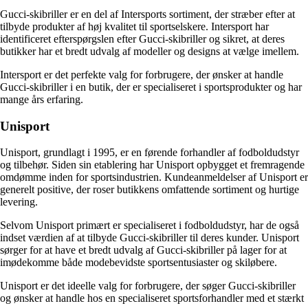
Gucci-skibriller er en del af Intersports sortiment, der stræber efter at
tilbyde produkter af høj kvalitet til sportselskere. Intersport har
identificeret efterspørgslen efter Gucci-skibriller og sikret, at deres
butikker har et bredt udvalg af modeller og designs at vælge imellem.
Intersport er det perfekte valg for forbrugere, der ønsker at handle
Gucci-skibriller i en butik, der er specialiseret i sportsprodukter og har
mange års erfaring.
Unisport
Unisport, grundlagt i 1995, er en førende forhandler af fodboldudstyr
og tilbehør. Siden sin etablering har Unisport opbygget et fremragende
omdømme inden for sportsindustrien. Kundeanmeldelser af Unisport er
generelt positive, der roser butikkens omfattende sortiment og hurtige
levering.
Selvom Unisport primært er specialiseret i fodboldudstyr, har de også
indset værdien af at tilbyde Gucci-skibriller til deres kunder. Unisport
sørger for at have et bredt udvalg af Gucci-skibriller på lager for at
imødekomme både modebevidste sportsentusiaster og skiløbere.
Unisport er det ideelle valg for forbrugere, der søger Gucci-skibriller
og ønsker at handle hos en specialiseret sportsforhandler med et stærkt