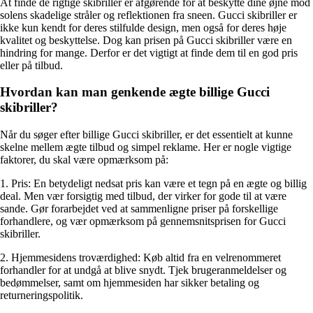
At finde de rigtige skibriller er afgørende for at beskytte dine øjne mod
solens skadelige stråler og reflektionen fra sneen. Gucci skibriller er
ikke kun kendt for deres stilfulde design, men også for deres høje
kvalitet og beskyttelse. Dog kan prisen på Gucci skibriller være en
hindring for mange. Derfor er det vigtigt at finde dem til en god pris
eller på tilbud.
Hvordan kan man genkende ægte billige Gucci
skibriller?
Når du søger efter billige Gucci skibriller, er det essentielt at kunne
skelne mellem ægte tilbud og simpel reklame. Her er nogle vigtige
faktorer, du skal være opmærksom på:
1. Pris: En betydeligt nedsat pris kan være et tegn på en ægte og billig
deal. Men vær forsigtig med tilbud, der virker for gode til at være
sande. Gør forarbejdet ved at sammenligne priser på forskellige
forhandlere, og vær opmærksom på gennemsnitsprisen for Gucci
skibriller.
2. Hjemmesidens troværdighed: Køb altid fra en velrenommeret
forhandler for at undgå at blive snydt. Tjek brugeranmeldelser og
bedømmelser, samt om hjemmesiden har sikker betaling og
returneringspolitik.