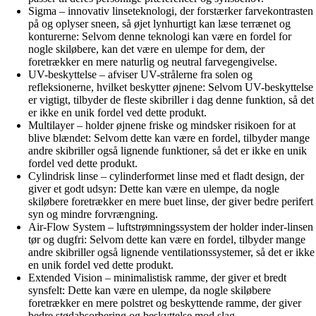
Sigma – innovativ linseteknologi, der forstærker farvekontrasten
på og oplyser sneen, så øjet lynhurtigt kan læse terrænet og
konturerne: Selvom denne teknologi kan være en fordel for
nogle skiløbere, kan det være en ulempe for dem, der
foretrækker en mere naturlig og neutral farvegengivelse.
UV-beskyttelse – afviser UV-strålerne fra solen og
refleksionerne, hvilket beskytter øjnene: Selvom UV-beskyttelse
er vigtigt, tilbyder de fleste skibriller i dag denne funktion, så det
er ikke en unik fordel ved dette produkt.
Multilayer – holder øjnene friske og mindsker risikoen for at
blive blændet: Selvom dette kan være en fordel, tilbyder mange
andre skibriller også lignende funktioner, så det er ikke en unik
fordel ved dette produkt.
Cylindrisk linse – cylinderformet linse med et fladt design, der
giver et godt udsyn: Dette kan være en ulempe, da nogle
skiløbere foretrækker en mere buet linse, der giver bedre perifert
syn og mindre forvrængning.
Air-Flow System – luftstrømningssystem der holder inder-linsen
tør og dugfri: Selvom dette kan være en fordel, tilbyder mange
andre skibriller også lignende ventilationssystemer, så det er ikke
en unik fordel ved dette produkt.
Extended Vision – minimalistisk ramme, der giver et bredt
synsfelt: Dette kan være en ulempe, da nogle skiløbere
foretrækker en mere polstret og beskyttende ramme, der giver
bedre stødabsorbering og beskyttelse mod slag.