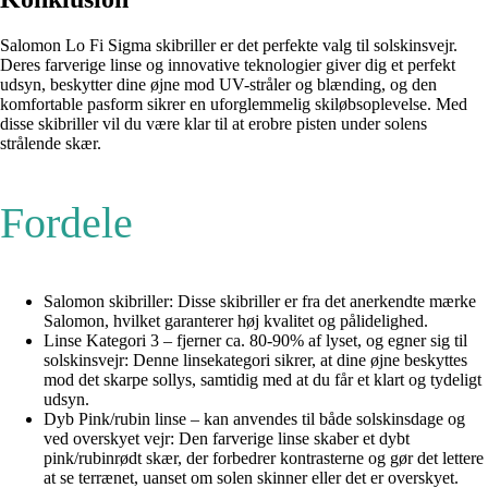
Salomon Lo Fi Sigma skibriller er det perfekte valg til solskinsvejr.
Deres farverige linse og innovative teknologier giver dig et perfekt
udsyn, beskytter dine øjne mod UV-stråler og blænding, og den
komfortable pasform sikrer en uforglemmelig skiløbsoplevelse. Med
disse skibriller vil du være klar til at erobre pisten under solens
strålende skær.
Fordele
Salomon skibriller: Disse skibriller er fra det anerkendte mærke
Salomon, hvilket garanterer høj kvalitet og pålidelighed.
Linse Kategori 3 – fjerner ca. 80-90% af lyset, og egner sig til
solskinsvejr: Denne linsekategori sikrer, at dine øjne beskyttes
mod det skarpe sollys, samtidig med at du får et klart og tydeligt
udsyn.
Dyb Pink/rubin linse – kan anvendes til både solskinsdage og
ved overskyet vejr: Den farverige linse skaber et dybt
pink/rubinrødt skær, der forbedrer kontrasterne og gør det lettere
at se terrænet, uanset om solen skinner eller det er overskyet.