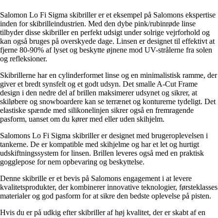
Salomon Lo Fi Sigma skibriller er et eksempel på Salomons ekspertise
inden for skibrilleindustrien. Med den dybe pink/rubinrøde linse
tilbyder disse skibriller en perfekt udsigt under solrige vejrforhold og
kan også bruges på overskyede dage. Linsen er designet til effektivt at
fjerne 80-90% af lyset og beskytte øjnene mod UV-strålerne fra solen
og refleksioner.
Skibrillerne har en cylinderformet linse og en minimalistisk ramme, der
giver et bredt synsfelt og et godt udsyn. Det smalle A-Cut Frame
design i den nedre del af brillen maksimerer udsynet og sikrer, at
skiløbere og snowboardere kan se terrænet og konturerne tydeligt. Det
elastiske spænde med silikonelinjen sikrer også en fremragende
pasform, uanset om du kører med eller uden skihjelm.
Salomons Lo Fi Sigma skibriller er designet med brugeroplevelsen i
tankerne. De er kompatible med skihjelme og har et let og hurtigt
udskiftningssystem for linsen. Brillen leveres også med en praktisk
gogglepose for nem opbevaring og beskyttelse.
Denne skibrille er et bevis på Salomons engagement i at levere
kvalitetsprodukter, der kombinerer innovative teknologier, førsteklasses
materialer og god pasform for at sikre den bedste oplevelse på pisten.
Hvis du er på udkig efter skibriller af høj kvalitet, der er skabt af en