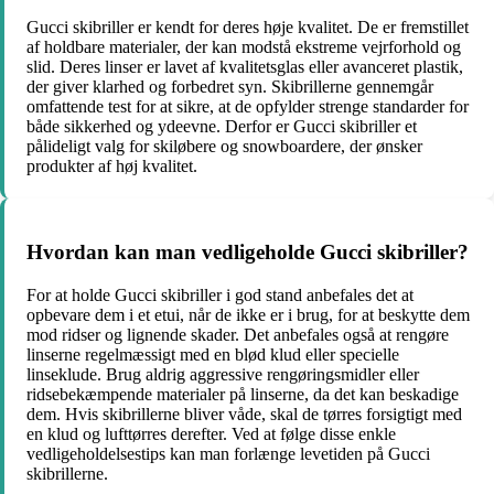
Gucci skibriller er kendt for deres høje kvalitet. De er fremstillet
af holdbare materialer, der kan modstå ekstreme vejrforhold og
slid. Deres linser er lavet af kvalitetsglas eller avanceret plastik,
der giver klarhed og forbedret syn. Skibrillerne gennemgår
omfattende test for at sikre, at de opfylder strenge standarder for
både sikkerhed og ydeevne. Derfor er Gucci skibriller et
pålideligt valg for skiløbere og snowboardere, der ønsker
produkter af høj kvalitet.
Hvordan kan man vedligeholde Gucci skibriller?
For at holde Gucci skibriller i god stand anbefales det at
opbevare dem i et etui, når de ikke er i brug, for at beskytte dem
mod ridser og lignende skader. Det anbefales også at rengøre
linserne regelmæssigt med en blød klud eller specielle
linseklude. Brug aldrig aggressive rengøringsmidler eller
ridsebekæmpende materialer på linserne, da det kan beskadige
dem. Hvis skibrillerne bliver våde, skal de tørres forsigtigt med
en klud og lufttørres derefter. Ved at følge disse enkle
vedligeholdelsestips kan man forlænge levetiden på Gucci
skibrillerne.