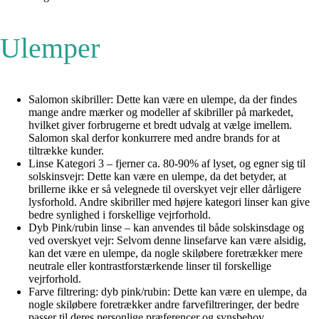
Ulemper
Salomon skibriller: Dette kan være en ulempe, da der findes
mange andre mærker og modeller af skibriller på markedet,
hvilket giver forbrugerne et bredt udvalg at vælge imellem.
Salomon skal derfor konkurrere med andre brands for at
tiltrække kunder.
Linse Kategori 3 – fjerner ca. 80-90% af lyset, og egner sig til
solskinsvejr: Dette kan være en ulempe, da det betyder, at
brillerne ikke er så velegnede til overskyet vejr eller dårligere
lysforhold. Andre skibriller med højere kategori linser kan give
bedre synlighed i forskellige vejrforhold.
Dyb Pink/rubin linse – kan anvendes til både solskinsdage og
ved overskyet vejr: Selvom denne linsefarve kan være alsidig,
kan det være en ulempe, da nogle skiløbere foretrækker mere
neutrale eller kontrastforstærkende linser til forskellige
vejrforhold.
Farve filtrering: dyb pink/rubin: Dette kan være en ulempe, da
nogle skiløbere foretrækker andre farvefiltreringer, der bedre
passer til deres personlige præferencer og synsbehov.