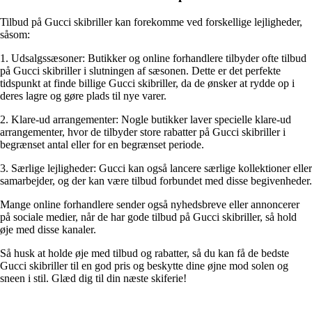
Tilbud på Gucci skibriller kan forekomme ved forskellige lejligheder,
såsom:
1. Udsalgssæsoner: Butikker og online forhandlere tilbyder ofte tilbud
på Gucci skibriller i slutningen af sæsonen. Dette er det perfekte
tidspunkt at finde billige Gucci skibriller, da de ønsker at rydde op i
deres lagre og gøre plads til nye varer.
2. Klare-ud arrangementer: Nogle butikker laver specielle klare-ud
arrangementer, hvor de tilbyder store rabatter på Gucci skibriller i
begrænset antal eller for en begrænset periode.
3. Særlige lejligheder: Gucci kan også lancere særlige kollektioner eller
samarbejder, og der kan være tilbud forbundet med disse begivenheder.
Mange online forhandlere sender også nyhedsbreve eller annoncerer
på sociale medier, når de har gode tilbud på Gucci skibriller, så hold
øje med disse kanaler.
Så husk at holde øje med tilbud og rabatter, så du kan få de bedste
Gucci skibriller til en god pris og beskytte dine øjne mod solen og
sneen i stil. Glæd dig til din næste skiferie!