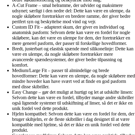
A-Cut Frame – smal helramme, der udvider og maksimere
udsynet; særligt i den nedre del: Dette kan være en ulempe, da
nogle skiløbere foretrækker en bredere ramme, der giver bedre
perifert syn og beskyttelse mod vind og vejr.
Custom ID Fit – adapteret skum, der giver en individuel og
anatomisk pasform: Selvom dette kan være en fordel for nogle
skiløbere, kan det være en ulempe for dem, der foretrækker en
mere generel pasform, der passer til forskellige hovedformer.
Bredt, justerbart og elastisk spænde med silikonelinje: Dette kan
være en ulempe, da nogle skiløbere foretrækker mere
avancerede spændesystemer, der giver bedre tilpasning og
komfort.
Medium/Large Fit – passer til almindelige og brede
hovedformer: Dette kan være en ulempe, da nogle skiløbere med
mindre hoveder kan have svært ved at finde en god pasform
med disse skibriller.
Easy Change – gør det muligt at hurtigt og let at udskifte linsen:
Selvom dette kan være en fordel, tilbyder mange andre skibriller
også lignende systemer til udskiftning af linser, så det er ikke en
unik fordel ved dette produkt.
Hjelm kompatibel: Selvom dette kan være en fordel for dem, der
bruger skihjelm, er de fleste skibriller i dag designet til at være
kompatible med hjelme, så det er ikke en unik fordel ved dette
produkt.