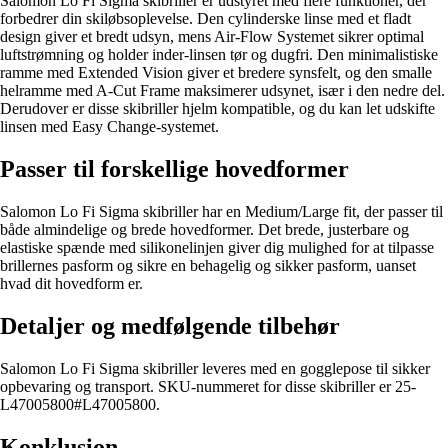
Salomon Lo Fi Sigma skibriller er udstyret med flere funktioner, der
forbedrer din skiløbsoplevelse. Den cylinderske linse med et fladt
design giver et bredt udsyn, mens Air-Flow Systemet sikrer optimal
luftstrømning og holder inder-linsen tør og dugfri. Den minimalistiske
ramme med Extended Vision giver et bredere synsfelt, og den smalle
helramme med A-Cut Frame maksimerer udsynet, især i den nedre del.
Derudover er disse skibriller hjelm kompatible, og du kan let udskifte
linsen med Easy Change-systemet.
Passer til forskellige hovedformer
Salomon Lo Fi Sigma skibriller har en Medium/Large fit, der passer til
både almindelige og brede hovedformer. Det brede, justerbare og
elastiske spænde med silikonelinjen giver dig mulighed for at tilpasse
brillernes pasform og sikre en behagelig og sikker pasform, uanset
hvad dit hovedform er.
Detaljer og medfølgende tilbehør
Salomon Lo Fi Sigma skibriller leveres med en gogglepose til sikker
opbevaring og transport. SKU-nummeret for disse skibriller er 25-
L47005800#L47005800.
Konklusion