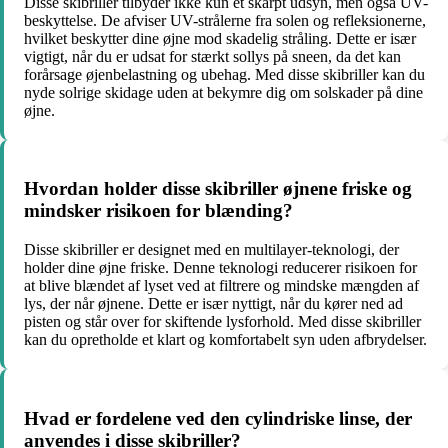
Disse skibriller tilbyder ikke kun et skarpt udsyn, men også UV-
beskyttelse. De afviser UV-strålerne fra solen og refleksionerne,
hvilket beskytter dine øjne mod skadelig stråling. Dette er især
vigtigt, når du er udsat for stærkt sollys på sneen, da det kan
forårsage øjenbelastning og ubehag. Med disse skibriller kan du
nyde solrige skidage uden at bekymre dig om solskader på dine
øjne.
Hvordan holder disse skibriller øjnene friske og
mindsker risikoen for blænding?
Disse skibriller er designet med en multilayer-teknologi, der
holder dine øjne friske. Denne teknologi reducerer risikoen for
at blive blændet af lyset ved at filtrere og mindske mængden af
lys, der når øjnene. Dette er især nyttigt, når du kører ned ad
pisten og står over for skiftende lysforhold. Med disse skibriller
kan du opretholde et klart og komfortabelt syn uden afbrydelser.
Hvad er fordelene ved den cylindriske linse, der
anvendes i disse skibriller?