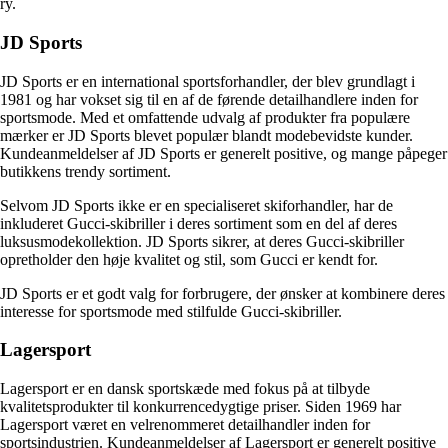
ry.
JD Sports
JD Sports er en international sportsforhandler, der blev grundlagt i
1981 og har vokset sig til en af de førende detailhandlere inden for
sportsmode. Med et omfattende udvalg af produkter fra populære
mærker er JD Sports blevet populær blandt modebevidste kunder.
Kundeanmeldelser af JD Sports er generelt positive, og mange påpeger
butikkens trendy sortiment.
Selvom JD Sports ikke er en specialiseret skiforhandler, har de
inkluderet Gucci-skibriller i deres sortiment som en del af deres
luksusmodekollektion. JD Sports sikrer, at deres Gucci-skibriller
opretholder den høje kvalitet og stil, som Gucci er kendt for.
JD Sports er et godt valg for forbrugere, der ønsker at kombinere deres
interesse for sportsmode med stilfulde Gucci-skibriller.
Lagersport
Lagersport er en dansk sportskæde med fokus på at tilbyde
kvalitetsprodukter til konkurrencedygtige priser. Siden 1969 har
Lagersport været en velrenommeret detailhandler inden for
sportsindustrien. Kundeanmeldelser af Lagersport er generelt positive