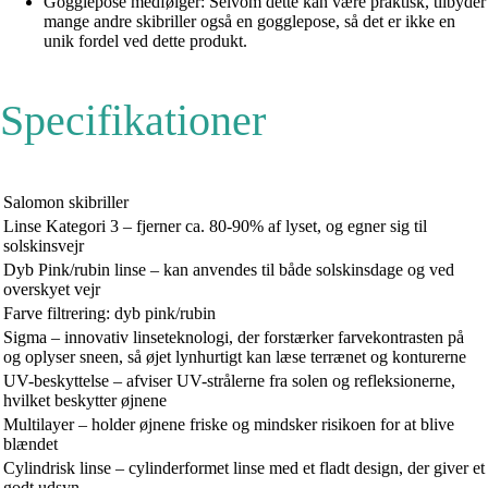
Gogglepose medfølger: Selvom dette kan være praktisk, tilbyder
mange andre skibriller også en gogglepose, så det er ikke en
unik fordel ved dette produkt.
Specifikationer
Salomon skibriller
Linse Kategori 3 – fjerner ca. 80-90% af lyset, og egner sig til
solskinsvejr
Dyb Pink/rubin linse – kan anvendes til både solskinsdage og ved
overskyet vejr
Farve filtrering: dyb pink/rubin
Sigma – innovativ linseteknologi, der forstærker farvekontrasten på
og oplyser sneen, så øjet lynhurtigt kan læse terrænet og konturerne
UV-beskyttelse – afviser UV-strålerne fra solen og refleksionerne,
hvilket beskytter øjnene
Multilayer – holder øjnene friske og mindsker risikoen for at blive
blændet
Cylindrisk linse – cylinderformet linse med et fladt design, der giver et
godt udsyn