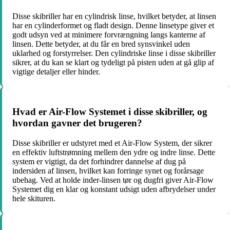
Disse skibriller har en cylindrisk linse, hvilket betyder, at linsen
har en cylinderformet og fladt design. Denne linsetype giver et
godt udsyn ved at minimere forvrængning langs kanterne af
linsen. Dette betyder, at du får en bred synsvinkel uden
uklarhed og forstyrrelser. Den cylindriske linse i disse skibriller
sikrer, at du kan se klart og tydeligt på pisten uden at gå glip af
vigtige detaljer eller hinder.
Hvad er Air-Flow Systemet i disse skibriller, og
hvordan gavner det brugeren?
Disse skibriller er udstyret med et Air-Flow System, der sikrer
en effektiv luftstrømning mellem den ydre og indre linse. Dette
system er vigtigt, da det forhindrer dannelse af dug på
indersiden af linsen, hvilket kan forringe synet og forårsage
ubehag. Ved at holde inder-linsen tør og dugfri giver Air-Flow
Systemet dig en klar og konstant udsigt uden afbrydelser under
hele skituren.