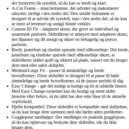
der forstyrrer dit synsfelt, så du kan se bredt og klart.
A-Cut Frame – smal helramme, der udvider og maksimerer
udsynet; særligt i den nedre del: Den smalle helramme er
designet til at udvide dit synsfelt, især i den nedre del, så du kan
se mere af terrænet og undgå blinde vinkler.
Custom ID Fit – adapteret skum, der giver en individuel og
anatomisk pasform: Skibrillerne er udstyret med adapteret skum,
der tilpasser sig dit ansigt og sikrer en behagelig og præcis
pasform.
Bredt, justerbart og elastisk spænde med silikonelinje: Det brede,
justerbare og elastiske spænde med silikonelinje sikrer, at
skibrillerne sidder godt og sikkert på plads, uanset om du bruger
dem med eller uden skihjelm.
Medium/Large Fit – passer til almindelige og brede
hovedformer: Disse skibriller er designet til at passe til både
almindelige og brede hovedformer, så de passer perfekt til dig.
Easy Change – gør det muligt at hurtigt og let at udskifte linsen:
Med Easy Change-systemet kan du hurtigt og nemt skifte
linserne efter behov, så du altid har den rette linse til de aktuelle
vejrforhold.
Hjelm kompatibel: Disse skibriller er kompatible med skihjelme,
så du kan bruge dem sammen med din hjelm uden problemer.
Gogglepose medfølger: Der medfølger en praktisk gogglepose,
så du kan opbevare og beskytte dine skibriller, når du ikke
bruger dem.