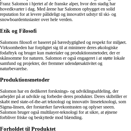
Franz Salomon i hjertet af de franske alper, hvor den stadig har
hovedkvarter i dag. Med årene har Salomon opbygget en solid
reputation for at levere pålideligt og innovativt udstyr til ski- og
snowboardentusiaster over hele verden.
Etik og Filosofi
Salomons filosofi er baseret på bæredygtighed og respekt for miljøet.
Virksomheden har forpligtet sig til at minimere deres økologiske
fodaftryk og bruger kun materialer og produktionsmetoder, der er
skånsomme for naturen. Salomon er også engageret i at støtte lokale
samfund og projekter, der fremmer udendørsaktivitet og
naturbevarelse.
Produktionsmetoder
Salomon har en dedikeret forsknings- og udviklingsafdeling, der
arbejder på at udvikle og forbedre deres produkter. Deres skibriller er
skabt med state-of-the-art teknologi og innovativ linseteknologi, som
Sigma-linsen, der forstærker farvekontrasten og oplyser sneen.
Salomon bruger også multilayer-teknologi for at sikre, at øjnene
forbliver friske og beskyttede mod blænding.
Forholdet til Produktet