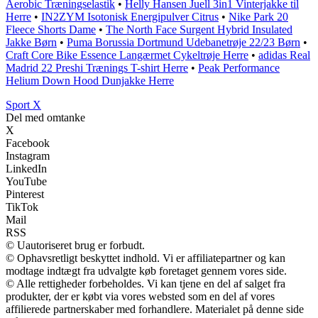
Aerobic Træningselastik
•
Helly Hansen Juell 3in1 Vinterjakke til
Herre
•
IN2ZYM Isotonisk Energipulver Citrus
•
Nike Park 20
Fleece Shorts Dame
•
The North Face Surgent Hybrid Insulated
Jakke Børn
•
Puma Borussia Dortmund Udebanetrøje 22/23 Børn
•
Craft Core Bike Essence Langærmet Cykeltrøje Herre
•
adidas Real
Madrid 22 Preshi Trænings T-shirt Herre
•
Peak Performance
Helium Down Hood Dunjakke Herre
Sport X
Del med omtanke
X
Facebook
Instagram
LinkedIn
YouTube
Pinterest
TikTok
Mail
RSS
© Uautoriseret brug er forbudt.
© Ophavsretligt beskyttet indhold. Vi er affiliatepartner og kan
modtage indtægt fra udvalgte køb foretaget gennem vores side.
© Alle rettigheder forbeholdes. Vi kan tjene en del af salget fra
produkter, der er købt via vores websted som en del af vores
affilierede partnerskaber med forhandlere. Materialet på denne side