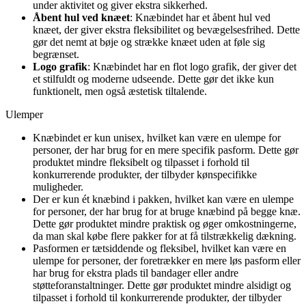
under aktivitet og giver ekstra sikkerhed.
Åbent hul ved knæet
: Knæbindet har et åbent hul ved
knæet, der giver ekstra fleksibilitet og bevægelsesfrihed. Dette
gør det nemt at bøje og strække knæet uden at føle sig
begrænset.
Logo grafik
: Knæbindet har en flot logo grafik, der giver det
et stilfuldt og moderne udseende. Dette gør det ikke kun
funktionelt, men også æstetisk tiltalende.
Ulemper
Knæbindet er kun unisex, hvilket kan være en ulempe for
personer, der har brug for en mere specifik pasform. Dette gør
produktet mindre fleksibelt og tilpasset i forhold til
konkurrerende produkter, der tilbyder kønspecifikke
muligheder.
Der er kun ét knæbind i pakken, hvilket kan være en ulempe
for personer, der har brug for at bruge knæbind på begge knæ.
Dette gør produktet mindre praktisk og øger omkostningerne,
da man skal købe flere pakker for at få tilstrækkelig dækning.
Pasformen er tætsiddende og fleksibel, hvilket kan være en
ulempe for personer, der foretrækker en mere løs pasform eller
har brug for ekstra plads til bandager eller andre
støtteforanstaltninger. Dette gør produktet mindre alsidigt og
tilpasset i forhold til konkurrerende produkter, der tilbyder