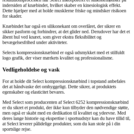
indersiden af knæbindet, hvilket skaber en kinesiologisk effekt.
Dette hjælper med at holde musklerne friske og mindsker risikoen
for skader.
Knæbindet har også en silikonekant om overlåret, der sikrer en
sikker pasform og forhindrer, at det glider ned. Derudover har det et
åbent hul ved knæet, som giver ekstra fleksibilitet og
bevægelsesfrihed under aktiviteter.
Selects kompressionsknæbind er også udsmykket med et stilfuldt
logo grafik, der viser mærkets kvalitet og professionalisme.
Vedligeholdelse og vask
For at holde dit Select kompressionsknæbind i topstand anbefales
det at håndvaske det omhyggeligt. Dette sikrer, at produktets
egenskaber og elasticitet bevares.
Med Select som producenten af Select 6252 kompressionsknæbind
er du sikret et produkt, der ikke kun tilbyder den nødvendige støtte,
men også er skabt med en dedikation til kvalitet og ydeevne. Med
deres lange historie og ekspertise i sportsudstyr kan du have tillid til,
at Select leverer pålidelige produkter, som du kan stole på i din
sportslige rejse.