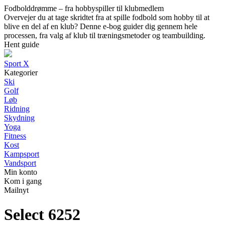
Fodbolddrømme – fra hobbyspiller til klubmedlem
Overvejer du at tage skridtet fra at spille fodbold som hobby til at
blive en del af en klub? Denne e-bog guider dig gennem hele
processen, fra valg af klub til træningsmetoder og teambuilding.
Hent guide
Sport X
Kategorier
Ski
Golf
Løb
Ridning
Skydning
Yoga
Fitness
Kost
Kampsport
Vandsport
Min konto
Kom i gang
Mailnyt
Select 6252