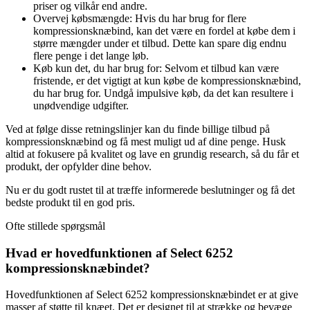
priser og vilkår end andre.
Overvej købsmængde: Hvis du har brug for flere
kompressionsknæbind, kan det være en fordel at købe dem i
større mængder under et tilbud. Dette kan spare dig endnu
flere penge i det lange løb.
Køb kun det, du har brug for: Selvom et tilbud kan være
fristende, er det vigtigt at kun købe de kompressionsknæbind,
du har brug for. Undgå impulsive køb, da det kan resultere i
unødvendige udgifter.
Ved at følge disse retningslinjer kan du finde billige tilbud på
kompressionsknæbind og få mest muligt ud af dine penge. Husk
altid at fokusere på kvalitet og lave en grundig research, så du får et
produkt, der opfylder dine behov.
Nu er du godt rustet til at træffe informerede beslutninger og få det
bedste produkt til en god pris.
Ofte stillede spørgsmål
Hvad er hovedfunktionen af Select 6252
kompressionsknæbindet?
Hovedfunktionen af Select 6252 kompressionsknæbindet er at give
masser af støtte til knæet. Det er designet til at strække og bevæge