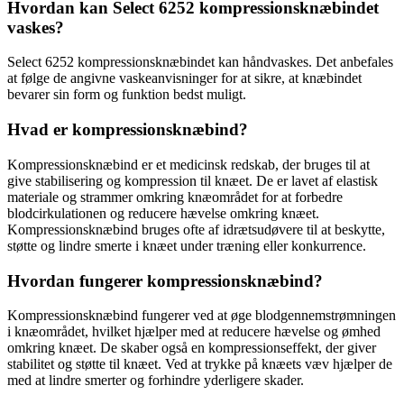
Hvordan kan Select 6252 kompressionsknæbindet
vaskes?
Select 6252 kompressionsknæbindet kan håndvaskes. Det anbefales
at følge de angivne vaskeanvisninger for at sikre, at knæbindet
bevarer sin form og funktion bedst muligt.
Hvad er kompressionsknæbind?
Kompressionsknæbind er et medicinsk redskab, der bruges til at
give stabilisering og kompression til knæet. De er lavet af elastisk
materiale og strammer omkring knæområdet for at forbedre
blodcirkulationen og reducere hævelse omkring knæet.
Kompressionsknæbind bruges ofte af idrætsudøvere til at beskytte,
støtte og lindre smerte i knæet under træning eller konkurrence.
Hvordan fungerer kompressionsknæbind?
Kompressionsknæbind fungerer ved at øge blodgennemstrømningen
i knæområdet, hvilket hjælper med at reducere hævelse og ømhed
omkring knæet. De skaber også en kompressionseffekt, der giver
stabilitet og støtte til knæet. Ved at trykke på knæets væv hjælper de
med at lindre smerter og forhindre yderligere skader.