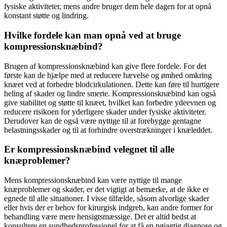
fysiske aktiviteter, mens andre bruger dem hele dagen for at opnå
konstant støtte og lindring.
Hvilke fordele kan man opnå ved at bruge
kompressionsknæbind?
Brugen af kompressionsknæbind kan give flere fordele. For det
første kan de hjælpe med at reducere hævelse og ømhed omkring
knæet ved at forbedre blodcirkulationen. Dette kan føre til hurtigere
heling af skader og lindre smerte. Kompressionsknæbind kan også
give stabilitet og støtte til knæet, hvilket kan forbedre ydeevnen og
reducere risikoen for yderligere skader under fysiske aktiviteter.
Derudover kan de også være nyttige til at forebygge gentagne
belastningsskader og til at forhindre overstrækninger i knæleddet.
Er kompressionsknæbind velegnet til alle
knæproblemer?
Mens kompressionsknæbind kan være nyttige til mange
knæproblemer og skader, er det vigtigt at bemærke, at de ikke er
egnede til alle situationer. I visse tilfælde, såsom alvorlige skader
eller hvis der er behov for kirurgisk indgreb, kan andre former for
behandling være mere hensigtsmæssige. Det er altid bedst at
konsultere en sundhedsprofessionel for at få en nøjagtig diagnose og