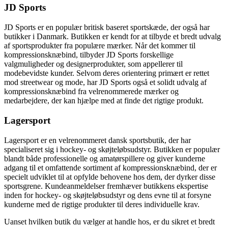
JD Sports
JD Sports er en populær britisk baseret sportskæde, der også har
butikker i Danmark. Butikken er kendt for at tilbyde et bredt udvalg
af sportsprodukter fra populære mærker. Når det kommer til
kompressionsknæbind, tilbyder JD Sports forskellige
valgmuligheder og designerprodukter, som appellerer til
modebevidste kunder. Selvom deres orientering primært er rettet
mod streetwear og mode, har JD Sports også et solidt udvalg af
kompressionsknæbind fra velrenommerede mærker og
medarbejdere, der kan hjælpe med at finde det rigtige produkt.
Lagersport
Lagersport er en velrenommeret dansk sportsbutik, der har
specialiseret sig i hockey- og skøjteløbsudstyr. Butikken er populær
blandt både professionelle og amatørspillere og giver kunderne
adgang til et omfattende sortiment af kompressionsknæbind, der er
specielt udviklet til at opfylde behovene hos dem, der dyrker disse
sportsgrene. Kundeanmeldelser fremhæver butikkens ekspertise
inden for hockey- og skøjteløbsudstyr og dens evne til at forsyne
kunderne med de rigtige produkter til deres individuelle krav.
Uanset hvilken butik du vælger at handle hos, er du sikret et bredt