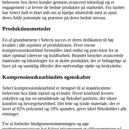
behovene hos deres kunder gennem avanceret teknologi og et
engagement i at levere de bedste produkter på markedet. Fra starten
har Select haft et klart mål om at hjælpe idrætsfolk med at opnå
deres fulde potentiale og præstere på deres bedste niveau.
Produktionsmetoder
En af grundstenene i Selects succes er deres dedikation til høj
kvalitet i alle aspekter af produktionen. Hver eneste
kompressionsknæbind fremstilles med omhu og præcision for at
sikre optimal ydeevne og holdbarhed. Brandet benytter avancerede
materialer og teknologier for at skabe produkter, der er behagelige at
have på og samtidig tilbyder den nødvendige støtte og beskyttelse.
Kompressionsknæbindets egenskaber
Select kompressionsknæbind er designet til at imødekomme
behovene hos både mænd og kvinder. Hvert knæbind leveres
enkeltvis og har en tætsiddende og fleksibel pasform, der sikrer
komfort og bevægelsesfrihed. Det lette og tynde materiale, der er
lavet af 82% polyamid og 18% spandex, giver ideel fleksibilitet i alle
retninger.
For at forbedre blodgennemstrømningen og øge
restitutionsprocessen har Select inkorporeret et silikonemønster på