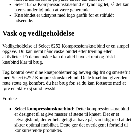
Select 6252 Kompressionsknæbind er tyndt og let, så det kan
bæres under tøj uden at være generende.
Knæbindet er udstyret med logo grafik for et stilfuldt
udseende.
Vask og vedligeholdelse
Vedligeholdelse af Select 6252 Kompressionsknæbind er en simpel
opgave. Du kan nemt håndvaske bindet efter træning eller
aktiviteter. På denne måde kan du altid have et rent og friskt
knæbind klar til brug.
Tag kontrol over dine knæproblemer og bevæg dig frit og smertefrit
med Select 6252 Kompressionsknæbind. Dette knæbind giver den
rette støtte og komfort, du har brug for, så du kan fortsætte med at
føre en aktiv og sund livsstil.
Fordele
Select kompressionsknæbind
: Dette kompressionsknæbind
er designet til at give masser af støtte til knæet. Det er et
letvægtsbind, der er behageligt at have på, samtidig med at det
sikrer optimal mobilitet. Dette gør det overlegent i forhold til
konkurrerende produkter.