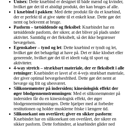
Unisex
: Dette knæbind er designet til både mænd og kvinder,
hvilket gør det til et alsidigt produkt, der kan bruges af alle.
1 knæbind i pakken
: Med dette produkt får du et knæbind,
der er perfekt til at give støtte til et enkelt knæ. Dette gør det
nemt og bekvemt at bruge.
Pasform – tætsiddende og fleksibel
: Knæbindet har en
tætsiddende pasform, der sikrer, at det bliver på plads under
aktivitet. Samtidig er det fleksibelt, så det ikke begrænser
bevægelsen.
Egenskaber – tynd og let
: Dette knæbind er tyndt og let,
hvilket gør det behageligt at have på. Det er ikke klodset eller
generende, hvilket gør det til et ideelt valg til sport og
aktiviteter.
4-way stretch – strækbart materiale, der er fleksibelt i alle
retninger
: Knæbindet er lavet af et 4-vejs strækbart materiale,
der giver optimal bevægelsesfrihed. Dette gør det nemt at
bevæge sig frit og ubesværet.
Silikonemønster på indersiden; kinesiologisk effekt der
øger blodgennemstrømningen
: Med et silikonemønster på
indersiden får du en kinesiologisk effekt, der øger
blodgennemstrømningen. Dette hjælper med at forbedre
restitutionen og holder musklerne friske i længere tid.
Silikonekant om overlåret; giver en sikker pasform
:
Knæbindet har en silikonekant om overlåret, der sikrer en
sikker pasform. Dette forhindrer, at knæbindet glider ned