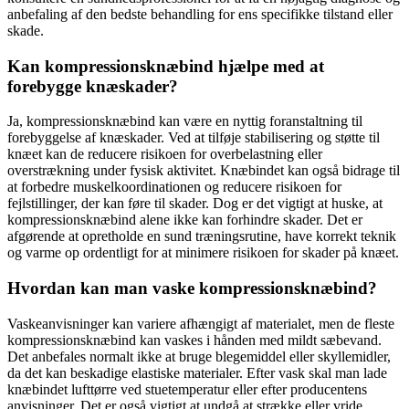
anbefaling af den bedste behandling for ens specifikke tilstand eller
skade.
Kan kompressionsknæbind hjælpe med at
forebygge knæskader?
Ja, kompressionsknæbind kan være en nyttig foranstaltning til
forebyggelse af knæskader. Ved at tilføje stabilisering og støtte til
knæet kan de reducere risikoen for overbelastning eller
overstrækning under fysisk aktivitet. Knæbindet kan også bidrage til
at forbedre muskelkoordinationen og reducere risikoen for
fejlstillinger, der kan føre til skader. Dog er det vigtigt at huske, at
kompressionsknæbind alene ikke kan forhindre skader. Det er
afgørende at opretholde en sund træningsrutine, have korrekt teknik
og varme op ordentligt for at minimere risikoen for skader på knæet.
Hvordan kan man vaske kompressionsknæbind?
Vaskeanvisninger kan variere afhængigt af materialet, men de fleste
kompressionsknæbind kan vaskes i hånden med mildt sæbevand.
Det anbefales normalt ikke at bruge blegemiddel eller skyllemidler,
da det kan beskadige elastiske materialer. Efter vask skal man lade
knæbindet lufttørre ved stuetemperatur eller efter producentens
anvisninger. Det er også vigtigt at undgå at strække eller vride