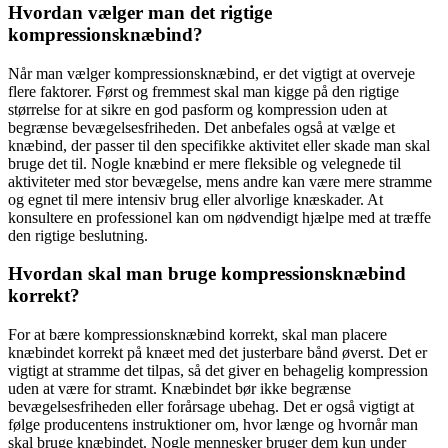
Hvordan vælger man det rigtige
kompressionsknæbind?
Når man vælger kompressionsknæbind, er det vigtigt at overveje
flere faktorer. Først og fremmest skal man kigge på den rigtige
størrelse for at sikre en god pasform og kompression uden at
begrænse bevægelsesfriheden. Det anbefales også at vælge et
knæbind, der passer til den specifikke aktivitet eller skade man skal
bruge det til. Nogle knæbind er mere fleksible og velegnede til
aktiviteter med stor bevægelse, mens andre kan være mere stramme
og egnet til mere intensiv brug eller alvorlige knæskader. At
konsultere en professionel kan om nødvendigt hjælpe med at træffe
den rigtige beslutning.
Hvordan skal man bruge kompressionsknæbind
korrekt?
For at bære kompressionsknæbind korrekt, skal man placere
knæbindet korrekt på knæet med det justerbare bånd øverst. Det er
vigtigt at stramme det tilpas, så det giver en behagelig kompression
uden at være for stramt. Knæbindet bør ikke begrænse
bevægelsesfriheden eller forårsage ubehag. Det er også vigtigt at
følge producentens instruktioner om, hvor længe og hvornår man
skal bruge knæbindet. Nogle mennesker bruger dem kun under