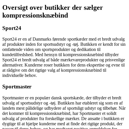
Oversigt over butikker der sælger
kompressionsknæbind
Sport24
Sport24 er en af Danmarks førende sportkæder med et bredt udvalg
af produkter inden for sportsudstyr og -tøj. Butikken er kendt for sin
omfattende viden om sportsprodukter og dedikation til
kundetilfredshed. Med hensyn til kompressionsknæbind tilbyder
Sport24 et bredt udvalg af både mærkevareprodukter og prisvenlige
alternativer. Kunderne roser butikken for dens ekspertise og evne til
at rådgive om det rigtige valg af kompressionsknæbind til
individuelle behov.
Sportmaster
Sportmaster er en populær dansk sportskæde, der tilbyder et bredt
udvalg af sportsudstyr og -tøj. Butikken har etableret sig som en af
landets mest pålidelige udbydere af sportsligt udstyr og tilbehør. Når
det kommer til kompressionsknæbind, har Sportmaster et solidt
udvalg af produkter fra forskellige mærker. De ansatte i butikken er
dygtige til at hjælpe kunderne med at finde det rigtige produkt, der
passer til deres behov, og har modtaget positive anmeldelser for