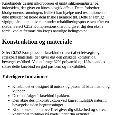
Knæbindets design inkorporerer et unikt silikonemønster på
indersiden, der giver en kinesiologisk effekt. Dette forbedrer
blodgennemstrømningen, hvilket kan hjælpe med restitutionen af
dine muskler og holde dem friske i længere tid. Dette er særligt
vigtigt, når du er aktiv eller under rehabiliteringsprocessen efter en
skade. Select 6252 Kompressionsknæbind giver dig den ekstra
fordel ved at fremme din krops naturlige helingsevne.
Konstruktion og materiale
Select 6252 Kompressionsknæbind er lavet af et letvægts og
strækbart materiale, der giver dig den ønskede komfort og
bevægelsesfrihed. Ved at bruge 82% polyamid og 18% spandex
sikrer dette knæbind en god pasform og fleksibilitet.
Yderligere funktioner
Knæbindet er designet til unisex og passer til både mænd og
kvinder.
Der medfølger 1 knæbind i pakken.
Den åbne designkonstruktion ved knæet muliggør naturlig
bevægelse uden begrænsninger.
Et silikonekant om overlåret giver dig sikkerhed og sikrer, at
knæbindet forbliver på plads under din aktivitet.