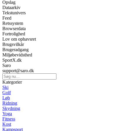
Opslag
Dataarkiv
Tekstunivers
Feed
Retssystem
Browserdata
Fortrolighed
Lov om ophavsret
Brugsvilkår
Brugeradgang
Miljøbevidsthed
SportX.dk
Saro
support@saro.dk
Kategorier
Ski
Golf
Løb
Ridning
Skydning
Yoga
Fitness
Kost
Kampsport