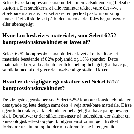
Select 6252 kompressionsknæbindet har en tætsiddende og fleksibel
pasform. Det strækker sig i alle retninger takket være det 4-vejs
strækbare materiale, hvilket sikrer en perfekt pasform omkring
knæet. Det vil sidde tæt på huden, uden at det føles begrænsende
eller ubehageligt.
Hvordan beskrives materialet, som Select 6252
kompressionsknæbindet er lavet af?
Select 6252 kompressionsknæbindet er lavet af et tyndt og let
materiale bestående af 82% polyamid og 18% spandex. Dette
materiale sikrer, at knæbindet er fleksibelt og behageligt at have på,
samtidig med at det giver den nødvendige støtte til knæet.
Hvad er de vigtigste egenskaber ved Select 6252
kompressionsknæbindet?
De vigtigste egenskaber ved Select 6252 kompressionsknæbindet er
dets tynde og lette design samt dets 4-vejs strækbare materiale. Disse
egenskaber sikrer, at knæbindet er behageligt at have på og bevæge
sig i. Derudover er der silikonemønster på indersiden, der skaber en
kinesiologisk effekt og øger blodgennemstrømningen, hvilket
forbedrer restitution og holder musklerne friske i længere tid.