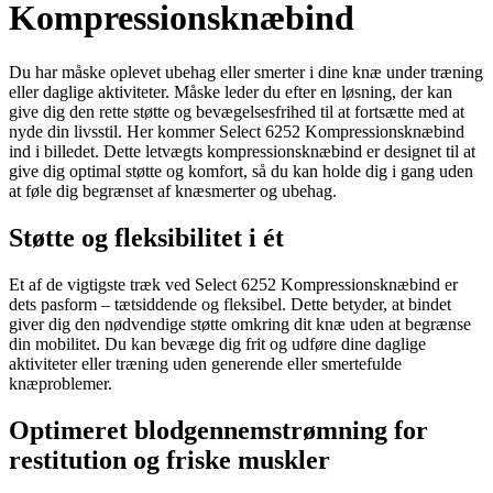
Kompressionsknæbind
Du har måske oplevet ubehag eller smerter i dine knæ under træning
eller daglige aktiviteter. Måske leder du efter en løsning, der kan
give dig den rette støtte og bevægelsesfrihed til at fortsætte med at
nyde din livsstil. Her kommer Select 6252 Kompressionsknæbind
ind i billedet. Dette letvægts kompressionsknæbind er designet til at
give dig optimal støtte og komfort, så du kan holde dig i gang uden
at føle dig begrænset af knæsmerter og ubehag.
Støtte og fleksibilitet i ét
Et af de vigtigste træk ved Select 6252 Kompressionsknæbind er
dets pasform – tætsiddende og fleksibel. Dette betyder, at bindet
giver dig den nødvendige støtte omkring dit knæ uden at begrænse
din mobilitet. Du kan bevæge dig frit og udføre dine daglige
aktiviteter eller træning uden generende eller smertefulde
knæproblemer.
Optimeret blodgennemstrømning for
restitution og friske muskler