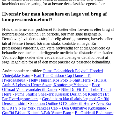
knæbindet under tørring for at bevare dets elastiske egenskaber.
Hvornår bør man konsultere en læge ved brug af
kompressionsknæbind?
Hvis smerterne eller problemet fortsætter eller forværres efter brug af
kompressionsknæbind i en periode, bør man søge lægehjælp.
Derudover, hvis der opstår pludselig alvorlige smerter, hævelse eller
tab af følelse i benet, bør man straks kontakte en læge. En
professionel vurdering kan være nødvendig for at diagnosticere og
behandle eventuelle underliggende medicinske tilstande eller skader.
Ved alvorlige skader eller vedvarende ubehag er det altid bedst at
søge lægehjælp for at få den mest præcise og passende behandling.
Andre populære artikler:
Puma Colourblock Polyball Hooded
Vinterjakke Børn
•
Kari Traa Outdoor Cap Dame – Til
Hverdagsbrug
•
Helly Hansen Kos Polo T-Shirt Herre
•
HOKA
Arahi 6 Løbesko Herre: Støtte, Komfort og Ydeevne
•
Ecco
Offroad Vandresandaler til Damer
•
Nike Dri Fit Trail Løbe T-shirt
Herre
•
Puma Shuffle Sneakers: Klassisk Design og Komfort i Et
Par Hverdagssneakers
•
Gør dit barn klar til aktiv leg med Graffiti
Denser T-shirt!
•
Salomon Outline GTX Jakke til Herre
•
New Era
9FORTY New York Yankees Cap – Den Ultimative Købsguide
•
Graffiti Bishan Knitted 3-Pak Vanter Børn
•
En Guide til Endurance