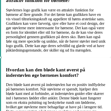
attraktiv funktion for børnene?
Støvlernes logo grafik kan være en attraktiv funktion for
børnene af flere grunde. For det første kan grafikken have en
vis visuel tiltrækningskraft og appellere til børns æstetiske sans.
Grafikken kan være farverig, sjov eller have et cool design, der
gør støvlerne mere interessante for børnene. Det kan også være
en form for identitet eller stil for børnene, da de kan vise deres
personlighed gennem grafikken på deres sko. Børn kan også
føle sig mere specielle og unikke, når de bærer støvler med unik
logo grafik. Dette kan øge deres selvtillid og glæde ved at have
påklædningsgenstande, der skiller sig ud fra mængden.
Hvordan kan den bløde kant øverst på
inderstøvlen øge børnenes komfort?
Den bløde kant øverst på inderstøvlen har en positiv indflydelse
på børnenes komfort. Når støvlerne er spændt, hjælper den
bløde kant med at forhindre, at inderstøvlen gnider eller skærer
ind i børnenes fødder eller ankler. Denne bløde kant fungerer
som en ekstra polstring og beskyttelse rundt om fødderne,
hvilket gør støvlerne mere behagelige at have på i længere tid.