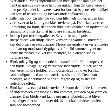
over anklen: Mens snørelukningen med spænde kan gøre det
nemt at spænde støvlerne tæt over anklen, kan det også være en
ulempe. Spændet kan være svært for børn at betjene selv, hvilket
kan føre til frustration og besvær under påklædning.
Lille hælstrop: En ulempe ved den lille hælstrop er, at den kan
være svær at få fat i og trække støvlerne på. Dette kan være en
udfordring for børn, der endnu ikke har udviklet den nødvendige
finmotorik og styrke til at håndtere en sådan hælstrop.
In-step i polstret sherpafleece: Selvom in-step i polstret
sherpafleece kan tilføje ekstra komfort og varme til støvlerne,
kan det også være en ulempe. Fleece-materialet kan være mindre
holdbart og modstandsdygtigt over for slid sammenlignet med
andre materialer, hvilket kan medføre, at in-stepen slides
hurtigere op.
Blød, udtagelig og varmende inderstøvle i filt: En ulempe ved
den bløde, udtagelige og varmende inderstøvle i filt er, at den
kan være mindre holdbar og modstandsdygtig over for slid
sammenlignet med andre materialer, såsom uld. Dette kan
medføre, at inderstøvlen slides hurtigere op og mister sin
isolerende effekt.
Blød kant øverste på inderstøvlen: Selvom den bløde kant øverst
på inderstøvlen kan tilføje ekstra komfort, kan den også være en
ulempe. Den bløde kant kan være mere tilbøjelig til at blive
beskadiget eller slidt op over tid, hvilket kan påvirke støvlens
samlede holdbarhed.