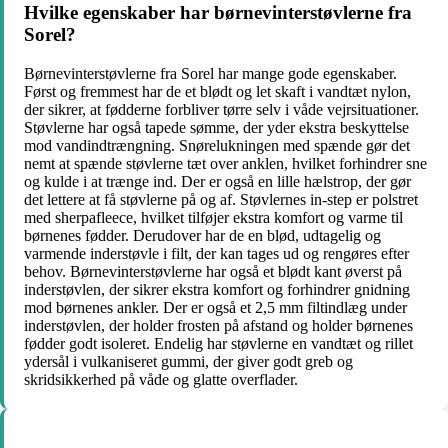
Hvilke egenskaber har børnevinterstøvlerne fra
Sorel?
Børnevinterstøvlerne fra Sorel har mange gode egenskaber.
Først og fremmest har de et blødt og let skaft i vandtæt nylon,
der sikrer, at fødderne forbliver tørre selv i våde vejrsituationer.
Støvlerne har også tapede sømme, der yder ekstra beskyttelse
mod vandindtrængning. Snørelukningen med spænde gør det
nemt at spænde støvlerne tæt over anklen, hvilket forhindrer sne
og kulde i at trænge ind. Der er også en lille hælstrop, der gør
det lettere at få støvlerne på og af. Støvlernes in-step er polstret
med sherpafleece, hvilket tilføjer ekstra komfort og varme til
børnenes fødder. Derudover har de en blød, udtagelig og
varmende inderstøvle i filt, der kan tages ud og rengøres efter
behov. Børnevinterstøvlerne har også et blødt kant øverst på
inderstøvlen, der sikrer ekstra komfort og forhindrer gnidning
mod børnenes ankler. Der er også et 2,5 mm filtindlæg under
inderstøvlen, der holder frosten på afstand og holder børnenes
fødder godt isoleret. Endelig har støvlerne en vandtæt og rillet
ydersål i vulkaniseret gummi, der giver godt greb og
skridsikkerhed på våde og glatte overflader.