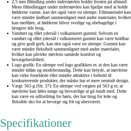
2,5 mm filtindlæg under inderstøvlen holder frosten på afstand:
Mens filtindlægget under inderstøvlen kan hjælpe med at holde
fødderne varme, kan det også være en ulempe. Filtmaterialet kan
være mindre åndbart sammenlignet med andre materialer, hvilket
kan medføre, at fødderne bliver svedige og ubehagelige i
længere tids brug.
Vandtæt og rillet ydersål i vulkaniseret gummi: Selvom en
vandtæt og rillet ydersål i vulkaniseret gummi kan være holdbar
og give godt greb, kan den også være en ulempe. Gummi kan
være mindre fleksibelt sammenlignet med andre materialer,
hvilket kan påvirke støvlens samlede komfort og
bevægelsesfrihed.
Logo grafik: En ulempe ved logo grafikken er, at den kan være
mindre tidløs og modebestandig. Dette kan betyde, at støvlerne
kan virke forældede eller mindre attraktive i forhold til
konkurrerende produkter, der måske har et mere neutralt design.
Vægt: 563 g (Str. 37): En ulempe ved vægten på 563 g er, at
støvlerne kan føles tunge og besværlige at gå rundt med. Dette
kan være en udfordring for børn, der har brug for lette og
fleksible sko for at bevæge sig frit og ubesværet.
Specifikationer