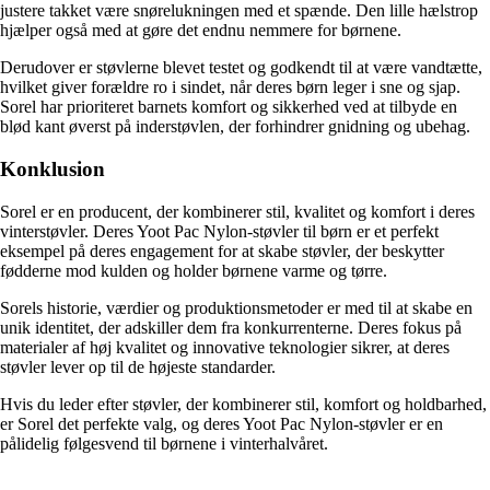
justere takket være snørelukningen med et spænde. Den lille hælstrop
hjælper også med at gøre det endnu nemmere for børnene.
Derudover er støvlerne blevet testet og godkendt til at være vandtætte,
hvilket giver forældre ro i sindet, når deres børn leger i sne og sjap.
Sorel har prioriteret barnets komfort og sikkerhed ved at tilbyde en
blød kant øverst på inderstøvlen, der forhindrer gnidning og ubehag.
Konklusion
Sorel er en producent, der kombinerer stil, kvalitet og komfort i deres
vinterstøvler. Deres Yoot Pac Nylon-støvler til børn er et perfekt
eksempel på deres engagement for at skabe støvler, der beskytter
fødderne mod kulden og holder børnene varme og tørre.
Sorels historie, værdier og produktionsmetoder er med til at skabe en
unik identitet, der adskiller dem fra konkurrenterne. Deres fokus på
materialer af høj kvalitet og innovative teknologier sikrer, at deres
støvler lever op til de højeste standarder.
Hvis du leder efter støvler, der kombinerer stil, komfort og holdbarhed,
er Sorel det perfekte valg, og deres Yoot Pac Nylon-støvler er en
pålidelig følgesvend til børnene i vinterhalvåret.