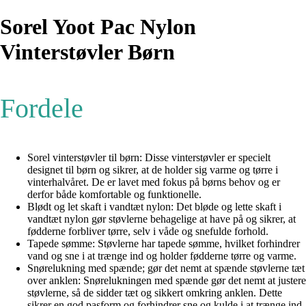
Sorel Yoot Pac Nylon
Vinterstøvler Børn
Fordele
Sorel vinterstøvler til børn: Disse vinterstøvler er specielt
designet til børn og sikrer, at de holder sig varme og tørre i
vinterhalvåret. De er lavet med fokus på børns behov og er
derfor både komfortable og funktionelle.
Blødt og let skaft i vandtæt nylon: Det bløde og lette skaft i
vandtæt nylon gør støvlerne behagelige at have på og sikrer, at
fødderne forbliver tørre, selv i våde og snefulde forhold.
Tapede sømme: Støvlerne har tapede sømme, hvilket forhindrer
vand og sne i at trænge ind og holder fødderne tørre og varme.
Snørelukning med spænde; gør det nemt at spænde støvlerne tæt
over anklen: Snørelukningen med spænde gør det nemt at justere
støvlerne, så de sidder tæt og sikkert omkring anklen. Dette
sikrer en god pasform og forhindrer sne og kulde i at trænge ind.