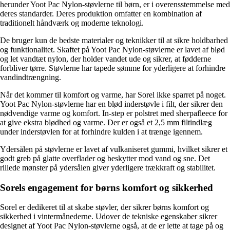
herunder Yoot Pac Nylon-støvlerne til børn, er i overensstemmelse med
deres standarder. Deres produktion omfatter en kombination af
traditionelt håndværk og moderne teknologi.
De bruger kun de bedste materialer og teknikker til at sikre holdbarhed
og funktionalitet. Skaftet på Yoot Pac Nylon-støvlerne er lavet af blød
og let vandtæt nylon, der holder vandet ude og sikrer, at fødderne
forbliver tørre. Støvlerne har tapede sømme for yderligere at forhindre
vandindtrængning.
Når det kommer til komfort og varme, har Sorel ikke sparret på noget.
Yoot Pac Nylon-støvlerne har en blød inderstøvle i filt, der sikrer den
nødvendige varme og komfort. In-step er polstret med sherpafleece for
at give ekstra blødhed og varme. Der er også et 2,5 mm filtindlæg
under inderstøvlen for at forhindre kulden i at trænge igennem.
Ydersålen på støvlerne er lavet af vulkaniseret gummi, hvilket sikrer et
godt greb på glatte overflader og beskytter mod vand og sne. Det
rillede mønster på ydersålen giver yderligere trækkraft og stabilitet.
Sorels engagement for børns komfort og sikkerhed
Sorel er dedikeret til at skabe støvler, der sikrer børns komfort og
sikkerhed i vintermånederne. Udover de tekniske egenskaber sikrer
designet af Yoot Pac Nylon-støvlerne også, at de er lette at tage på og