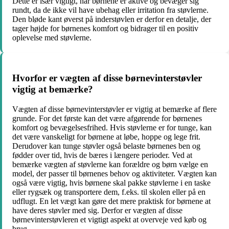
Dette er især vigtigt, når børnene er aktive og bevæger sig
rundt, da de ikke vil have ubehag eller irritation fra støvlerne.
Den bløde kant øverst på inderstøvlen er derfor en detalje, der
tager højde for børnenes komfort og bidrager til en positiv
oplevelse med støvlerne.
Hvorfor er vægten af disse børnevinterstøvler
vigtig at bemærke?
Vægten af disse børnevinterstøvler er vigtig at bemærke af flere
grunde. For det første kan det være afgørende for børnenes
komfort og bevægelsesfrihed. Hvis støvlerne er for tunge, kan
det være vanskeligt for børnene at løbe, hoppe og lege frit.
Derudover kan tunge støvler også belaste børnenes ben og
fødder over tid, hvis de bæres i længere perioder. Ved at
bemærke vægten af støvlerne kan forældre og børn vælge en
model, der passer til børnenes behov og aktiviteter. Vægten kan
også være vigtig, hvis børnene skal pakke støvlerne i en taske
eller rygsæk og transportere dem, f.eks. til skolen eller på en
udflugt. En let vægt kan gøre det mere praktisk for børnene at
have deres støvler med sig. Derfor er vægten af disse
børnevinterstøvleren et vigtigt aspekt at overveje ved køb og
brug.