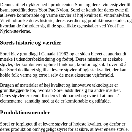
Denne artikel dykker ned i producenten Sorel og deres vinterstøvler til
børn, specifikt deres Yoot Pac Nylon. Sorel er kendt for deres evne til
at levere komfortable og varme støvler af høj kvalitet til vinterhalvåret.
Vi vil udforske deres historie, deres værdier og produktionsmetoder, og
hvordan de forholder sig til de specifikke egenskaber ved Yoot Pac
Nylon-støvlerne.
Sorels historie og værdier
Sorel blev grundlagt i Canada i 1962 og er siden blevet et anerkendt
mærke i udendørsbeklædning og fodtøj. Deres mission er at skabe
støvler, der kombinerer optimal funktion, komfort og stil. I over 50 år
har Sorel dedikeret sig til at levere støvler af højeste kvalitet, der kan
holde folk varme og tørre i selv de mest ekstreme vejrforhold.
Brugen af materialer af høj kvalitet og innovative teknologier er
grundlæggende for, hvordan Sorel adskiller sig fra andre mærker.
Deres støvler er kendt for deres holdbarhed og evne til at modstå
elementerne, samtidig med at de er komfortable og stilfulde.
Produktionsmetoder
Sorel er forpligtet til at levere støvler af højeste kvalitet, og derfor er
deres produktion omhyggeligt styret for at sikre, at hver eneste støvle,