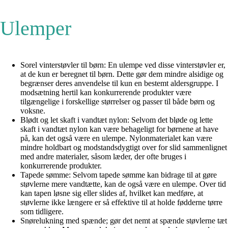
Ulemper
Sorel vinterstøvler til børn: En ulempe ved disse vinterstøvler er,
at de kun er beregnet til børn. Dette gør dem mindre alsidige og
begrænser deres anvendelse til kun en bestemt aldersgruppe. I
modsætning hertil kan konkurrerende produkter være
tilgængelige i forskellige størrelser og passer til både børn og
voksne.
Blødt og let skaft i vandtæt nylon: Selvom det bløde og lette
skaft i vandtæt nylon kan være behageligt for børnene at have
på, kan det også være en ulempe. Nylonmaterialet kan være
mindre holdbart og modstandsdygtigt over for slid sammenlignet
med andre materialer, såsom læder, der ofte bruges i
konkurrerende produkter.
Tapede sømme: Selvom tapede sømme kan bidrage til at gøre
støvlerne mere vandtætte, kan de også være en ulempe. Over tid
kan tapen løsne sig eller slides af, hvilket kan medføre, at
støvlerne ikke længere er så effektive til at holde fødderne tørre
som tidligere.
Snørelukning med spænde; gør det nemt at spænde støvlerne tæt