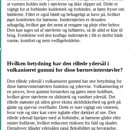
at varmen holdes inde i støvlerne og ikke slipper ud. Dette er
vigtigt for at forhindre kuldetræk og forhindre, at børn fryser om
fødderne. Filtet er også blødt og behageligt at have på, hvilket
øger komforten for børnene. Innderstøvlen er desuden
udtagelig, hvilket gør det nemt at rengøre og pleje efter behov.
Den kan tages ud af støvlerne og lufttørres, så de altid er klar til
brug. Fordelene ved den kraftige inderstøvle i filt er derfor både
varme, komfort og nem vedligeholdelse.
Hvilken betydning har den rillede ydersål i
vulkaniseret gummi for disse børnevinterstøvler?
Den rillede ydersål i vulkaniseret gummi har stor betydning for
disse børnevinterstøvlers funktion og ydeevne. Vulkanisering er
en proces, hvor gummi forstærkes og gøres mere holdbart,
hvilket giver støvlerne en slidstærk og vandtæt ydersål. Det
rillede mønster på sålen giver ekstra skridsikkerhed og greb på
glatte og ujævne overflader. Dette er især vigtigt om vinteren,
hvor veje og stier kan være isglatte eller dækket af sne. Den
rillede ydersål hjælper med at forhindre, at børnene glider eller
mister fodfæste, hvilket reducerer risikoen for fald og skader.
Derudover tillader ydersålen også fleksibilitet og bevægelse,