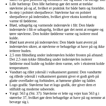
Lille hælstrop: Den lille hælstrop gør det nemt at trække
støvlerne på og af, hvilket er praktisk for både børn og forældre.
In-step i polstret sherpafleece: Støvlerne har en polstret
sherpafleece på indersiden, hvilket giver ekstra komfort og
varme til fødderne.
Blød, udtagelig og varmende inderstøvle i filt: Den bløde
inderstøvle i filt er udtagelig, hvilket gør det nemt at rengøre og
tørre støvlerne. Den holder fødderne varme og isolerer mod
kulde.
Blød kant øverst på inderstøvlen: Den bløde kant øverst på
inderstøvlen sikrer, at støvlerne er behagelige at have på og ikke
irriterer huden.
2,5 mm filtindlæg under inderstøvlen holder frosten på afstand:
Det 2,5 mm tykke filtindlæg under inderstøvlen isolerer
fødderne mod kulde og holder dem varme, selv i ekstremt kolde
temperaturer.
Vandtæt og rillet ydersål i vulkaniseret gummi: Den vandtætte
og rillede ydersål i vulkaniseret gummi giver et godt greb på
glatte overflader og forhindrer, at børnene glider og falder.
Logo grafik: Støvlerne har et logo grafik, der giver dem et
stilfuldt og moderne udseende.
Vægt: 563 g (Str. 37): Støvlerne er lette og vejer kun 563 g i
størrelse 37, hvilket gør dem behagelige at have på og nemme at
bevæge sig i.