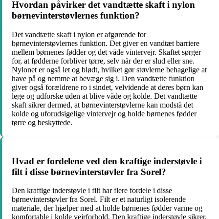
Hvordan påvirker det vandtætte skaft i nylon
børnevinterstøvlernes funktion?
Det vandtætte skaft i nylon er afgørende for
børnevinterstøvlernes funktion. Det giver en vandtæt barriere
mellem børnenes fødder og det våde vintervejr. Skaftet sørger
for, at fødderne forbliver tørre, selv når der er slud eller sne.
Nylonet er også let og blødt, hvilket gør støvlerne behagelige at
have på og nemme at bevæge sig i. Den vandtætte funktion
giver også forældrene ro i sindet, velvidende at deres børn kan
lege og udforske uden at blive våde og kolde. Det vandtætte
skaft sikrer dermed, at børnevinterstøvlerne kan modstå det
kolde og uforudsigelige vintervejr og holde børnenes fødder
tørre og beskyttede.
Hvad er fordelene ved den kraftige inderstøvle i
filt i disse børnevinterstøvler fra Sorel?
Den kraftige inderstøvle i filt har flere fordele i disse
børnevinterstøvler fra Sorel. Filt er et naturligt isolerende
materiale, der hjælper med at holde børnenes fødder varme og
komfortable i kolde vejrforhold. Den kraftige inderstøvle sikrer,