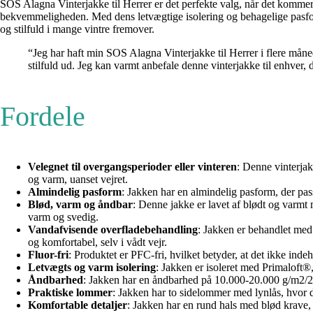
SOS Alagna Vinterjakke til Herrer er det perfekte valg, når det kommer 
bekvemmeligheden. Med dens letvægtige isolering og behagelige pasform 
og stilfuld i mange vintre fremover.
“Jeg har haft min SOS Alagna Vinterjakke til Herrer i flere måne
stilfuld ud. Jeg kan varmt anbefale denne vinterjakke til enhver,
Fordele
Velegnet til overgangsperioder eller vinteren
: Denne vinterjak
og varm, uanset vejret.
Almindelig pasform
: Jakken har en almindelig pasform, der passe
Blød, varm og åndbar
: Denne jakke er lavet af blødt og varmt m
varm og svedig.
Vandafvisende overfladebehandling
: Jakken er behandlet med
og komfortabel, selv i vådt vejr.
Fluor-fri
: Produktet er PFC-fri, hvilket betyder, at det ikke ind
Letvægts og varm isolering
: Jakken er isoleret med Primaloft®,
Åndbarhed
: Jakken har en åndbarhed på 10.000-20.000 g/m2/24h,
Praktiske lommer
: Jakken har to sidelommer med lynlås, hvor d
Komfortable detaljer
: Jakken har en rund hals med blød krave,