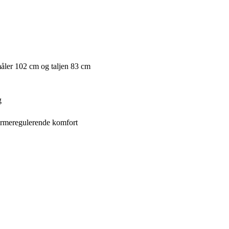
måler 102 cm og taljen 83 cm
g
 varmeregulerende komfort