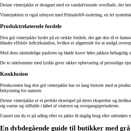
Denne vinterjakke er designet med en vandafvisende overflade, der besk
Vinterjakken er også udstyret med Primaloft®-isolering, en let synteti
Produktrelaterede fordele
Den grå vinterjakke byder på en række fordele, der gør den til et fanta
tillader effektiv luftcirkulation, hvilket er afgørende for at undgå ove
Med dens almindelige pasform og bløde krave føles jakken behagelig o
De to sidelommer med lynlås giver sikker opbevaring af personlige ejen
Konklusion
Producenten bag den grå vinterjakke har en lang historie med at produ
bekymring for naturen.
Denne vinterjakke er et perfekt eksempel på deres ekspertise og dedikat
sig varme og stilfulde i løbet af vinteren og overgangsperioderne.
Uanset om du er på udkig efter en jakke til daglig brug eller udendørs e
En dybdegående guide til butikker med grå