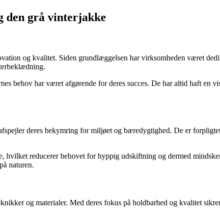
 den grå vinterjakke
ovation og kvalitet. Siden grundlæggelsen har virksomheden været dedike
nterbeklædning.
nes behov har været afgørende for deres succes. De har altid haft en vi
 afspejler deres bekymring for miljøet og bæredygtighed. De er forpligt
ge, hvilket reducerer behovet for hyppig udskiftning og dermed mindsker
på naturen.
nikker og materialer. Med deres fokus på holdbarhed og kvalitet sikrer d