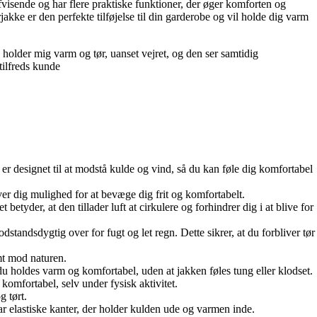
fvisende og har flere praktiske funktioner, der øger komforten og
ke er den perfekte tilføjelse til din garderobe og vil holde dig varm
holder mig varm og tør, uanset vejret, og den ser samtidig
tilfreds kunde
 er designet til at modstå kulde og vind, så du kan føle dig komfortabel
giver dig mulighed for at bevæge dig frit og komfortabelt.
etyder, at den tillader luft at cirkulere og forhindrer dig i at blive for
ndsdygtig over for fugt og let regn. Dette sikrer, at du forbliver tør
omt mod naturen.
 du holdes varm og komfortabel, uden at jakken føles tung eller klodset.
komfortabel, selv under fysisk aktivitet.
g tørt.
r elastiske kanter, der holder kulden ude og varmen inde.