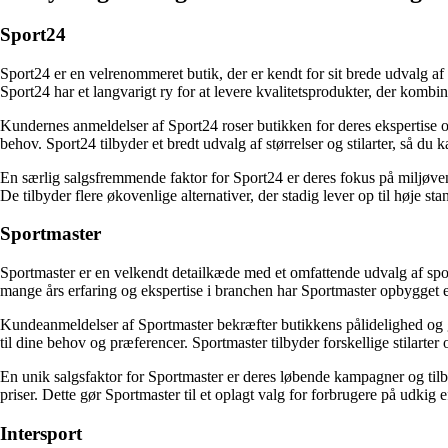
Sport24
Sport24 er en velrenommeret butik, der er kendt for sit brede udvalg af s
Sport24 har et langvarigt ry for at levere kvalitetsprodukter, der kombine
Kundernes anmeldelser af Sport24 roser butikken for deres ekspertise og g
behov. Sport24 tilbyder et bredt udvalg af størrelser og stilarter, så du k
En særlig salgsfremmende faktor for Sport24 er deres fokus på miljøvenl
De tilbyder flere økovenlige alternativer, der stadig lever op til høje sta
Sportmaster
Sportmaster er en velkendt detailkæde med et omfattende udvalg af sports
mange års erfaring og ekspertise i branchen har Sportmaster opbygget en 
Kundeanmeldelser af Sportmaster bekræfter butikkens pålidelighed og go
til dine behov og præferencer. Sportmaster tilbyder forskellige stilarter o
En unik salgsfaktor for Sportmaster er deres løbende kampagner og tilb
priser. Dette gør Sportmaster til et oplagt valg for forbrugere på udkig 
Intersport