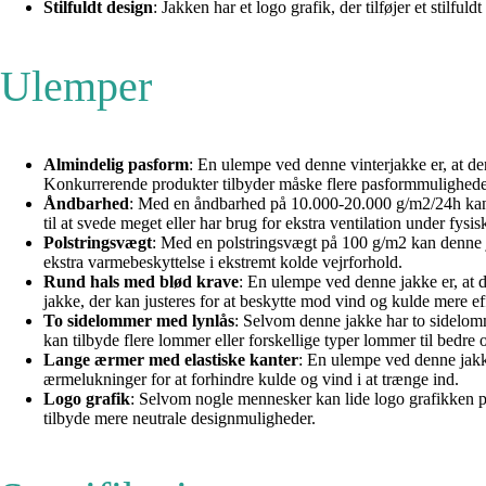
Stilfuldt design
: Jakken har et logo grafik, der tilføjer et stil
Ulemper
Almindelig pasform
: En ulempe ved denne vinterjakke er, at d
Konkurrerende produkter tilbyder måske flere pasformmulighede
Åndbarhed
: Med en åndbarhed på 10.000-20.000 g/m2/24h kan 
til at svede meget eller har brug for ekstra ventilation under fysisk
Polstringsvægt
: Med en polstringsvægt på 100 g/m2 kan denne 
ekstra varmebeskyttelse i ekstremt kolde vejrforhold.
Rund hals med blød krave
: En ulempe ved denne jakke er, at 
jakke, der kan justeres for at beskytte mod vind og kulde mere eff
To sidelommer med lynlås
: Selvom denne jakke har to sidelomm
kan tilbyde flere lommer eller forskellige typer lommer til bedre
Lange ærmer med elastiske kanter
: En ulempe ved denne jakke
ærmelukninger for at forhindre kulde og vind i at trænge ind.
Logo grafik
: Selvom nogle mennesker kan lide logo grafikken på
tilbyde mere neutrale designmuligheder.