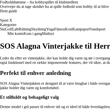
Fodbolddrømme – fra hobbyspiller til klubmedlem
Overvejer du at tage skridtet fra at spille fodbold som hobby til at bl
Hent guide
Sport X
Kategorier
Ski
Golf
Løb
Ridning
Skydning
Yoga
Fitness
Kost
Kampsport
Vandsport
Min konto
Kom i gang
Mailnyt
SOS Alagna Vinterjakke til Herr
Leder du efter en vinterjakke, der kan holde dig varm og tør i overgang
også funktionel med en række imponerende features, der vil sikre, at d
Perfekt til enhver anledning
SOS Alagna Vinterjakken er designet til at være brugbar i både overgan
jakke holder dig varm og komfortabel.
Et stilfuldt og behageligt valg
Denne model i grå passer til enhver stil og er ideel til både hverdagsbr