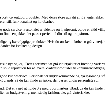
port- og outdoorprodukter. Med deres store udvalg af grå vinterjakker sik
rer stil, funktionalitet og holdbarhed.
ode service. Personalet er vidende og hjælpsomt, og de er altid villige t
an finde en jakke, der passer perfekt til din stil og kropsform.
ige og bæredygtige produkter. Hvis du ønsker at købe en grå vinterjakke
ndarder for kvalitet og design.
udstyr og -tøj. Deres sortiment af grå vinterjakker er bredt og varieret
solid reputation for at levere kvalitetsprodukter til konkurrencedygtige
de kundeservice. Personalet er imødekommende og hjælpsomt og står klar
g brands, så du kan finde en jakke, der passer til din personlige stil.
ud. Det er værd at holde øje med Sportmasters tilbud, da du kan finde g
efter en budgetvenlig, men stadig fashionable, grå vinterjakke.