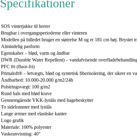
Specifikationer
SOS vinterjakke til herrer
Brugbar i overgangsperioderne eller vinteren
Modellen på billedet bruger en størrelse M og er 181 cm høj. Brystet 
Almindelig pasform
Egenskaber – blød, varm og åndbar
DWR (Durable Water Repellent) – vandafvisende overfladebehandlin
PFC fri (fluor-fri)
Primaloft® – letvægts, blød og syntetisk fiberisolering, der sikrer en
Åndbarhed: 10.000-20.000 g/m2/24h
Polstringsvægt: 100 g/m2
Rund hals med blød krave
Gennemgående YKK-lynlås med hagebeskytter
To sidelommer med lynlås
Lange ærmer med elastiske kanter
Logo grafik
Materiale: 100% polyester
Vaskeanvisning: 40°