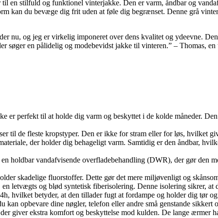
til en stilfuld og funktionel vinterjakke. Den er varm, åndbar og vanda
kan du bevæge dig frit uden at føle dig begrænset. Denne grå vinterjak
der nu, og jeg er virkelig imponeret over dens kvalitet og ydeevne. Den 
 der søger en pålidelig og modebevidst jakke til vinteren.” – Thomas, en 
ke er perfekt til at holde dig varm og beskyttet i de kolde måneder. Den
r til de fleste kropstyper. Den er ikke for stram eller for løs, hvilket 
ateriale, der holder dig behageligt varm. Samtidig er den åndbar, hvilket b
 en holdbar vandafvisende overfladebehandling (DWR), der gør den modsta
eholder skadelige fluorstoffer. Dette gør det mere miljøvenligt og skåns
 en letvægts og blød syntetisk fiberisolering. Denne isolering sikrer, at
 hvilket betyder, at den tillader fugt at fordampe og holder dig tør og 
u kan opbevare dine nøgler, telefon eller andre små genstande sikkert o
 der giver ekstra komfort og beskyttelse mod kulden. De lange ærmer ha