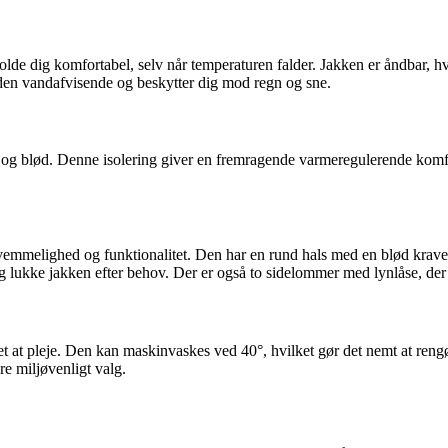
lde dig komfortabel, selv når temperaturen falder. Jakken er åndbar, hvi
en vandafvisende og beskytter dig mod regn og sne.
ig og blød. Denne isolering giver en fremragende varmeregulerende komfo
kvemmelighed og funktionalitet. Den har en rund hals med en blød krave
kke jakken efter behov. Der er også to sidelommer med lynlåse, der g
 at pleje. Den kan maskinvaskes ved 40°, hvilket gør det nemt at rengøre
re miljøvenligt valg.