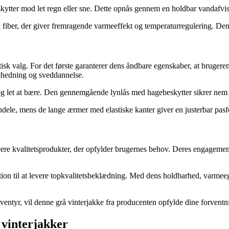
ytter mod let regn eller sne. Dette opnås gennem en holdbar vandafvisen
sk fiber, der giver fremragende varmeeffekt og temperaturregulering. De
stisk valg. For det første garanterer dens åndbare egenskaber, at bruger
rophedning og sveddannelse.
g let at bære. Den gennemgående lynlås med hagebeskytter sikrer nem 
dele, mens de lange ærmer med elastiske kanter giver en justerbar pasf
cere kvalitetsprodukter, der opfylder brugernes behov. Deres engagemen
ion til at levere topkvalitetsbeklædning. Med dens holdbarhed, varmeege
ventyr, vil denne grå vinterjakke fra producenten opfylde dine forventni
 vinterjakker