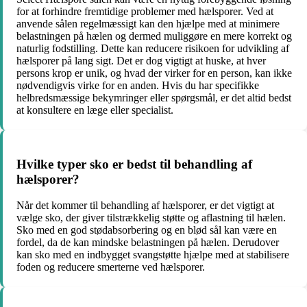
for at forhindre fremtidige problemer med hælsporer. Ved at
anvende sålen regelmæssigt kan den hjælpe med at minimere
belastningen på hælen og dermed muliggøre en mere korrekt og
naturlig fodstilling. Dette kan reducere risikoen for udvikling af
hælsporer på lang sigt. Det er dog vigtigt at huske, at hver
persons krop er unik, og hvad der virker for en person, kan ikke
nødvendigvis virke for en anden. Hvis du har specifikke
helbredsmæssige bekymringer eller spørgsmål, er det altid bedst
at konsultere en læge eller specialist.
Hvilke typer sko er bedst til behandling af
hælsporer?
Når det kommer til behandling af hælsporer, er det vigtigt at
vælge sko, der giver tilstrækkelig støtte og aflastning til hælen.
Sko med en god stødabsorbering og en blød sål kan være en
fordel, da de kan mindske belastningen på hælen. Derudover
kan sko med en indbygget svangstøtte hjælpe med at stabilisere
foden og reducere smerterne ved hælsporer.