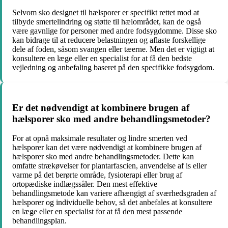
Selvom sko designet til hælsporer er specifikt rettet mod at
tilbyde smertelindring og støtte til hælområdet, kan de også
være gavnlige for personer med andre fodsygdomme. Disse sko
kan bidrage til at reducere belastningen og aflaste forskellige
dele af foden, såsom svangen eller tæerne. Men det er vigtigt at
konsultere en læge eller en specialist for at få den bedste
vejledning og anbefaling baseret på den specifikke fodsygdom.
Er det nødvendigt at kombinere brugen af
hælsporer sko med andre behandlingsmetoder?
For at opnå maksimale resultater og lindre smerten ved
hælsporer kan det være nødvendigt at kombinere brugen af
hælsporer sko med andre behandlingsmetoder. Dette kan
omfatte strækøvelser for plantarfascien, anvendelse af is eller
varme på det berørte område, fysioterapi eller brug af
ortopædiske indlægssåler. Den mest effektive
behandlingsmetode kan variere afhængigt af sværhedsgraden af
hælsporer og individuelle behov, så det anbefales at konsultere
en læge eller en specialist for at få den mest passende
behandlingsplan.