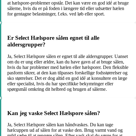
at hælspore-problemer opstår. Det kan være en god idé at bruge
sålerne, hvis du er på foden i længere tid eller udsætter hælen
for gentagne belastninger, f.eks. ved løb eller sport.
Er Select Hælspore sålen egnet til alle
aldersgrupper?
Ja, Select Hælspore sålen er egnet til alle aldersgrupper. Uanset
om du er ung eller ældre, kan du have gavn af at bruge sålen,
hvis du har problemer med hælen eller hælsporer. Den fleksible
pasform sikrer, at den kan tilpasses forskellige fodsstørrelser og
sko størrelser. Det er dog altid en god idé at konsultere en læge
eller specialist, hvis du har specifikke bekymringer eller
spørgsmål omkring dit helbred og brugen af ​​sålerne.
Kan jeg vaske Select Hælspore sålen?
Ja, Select Hælspore sålen kan håndvaskes. Du kan tage
hælcuppen ud af sålen for at vaske den. Brug varmt vand og
mild sæbe til at rengøre sålen. Efter vask skal du sørge for at