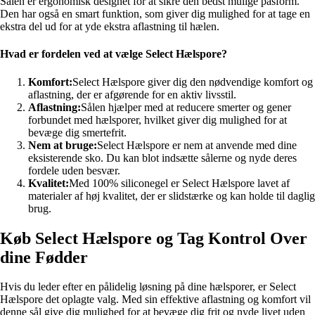
Sålen er ergonomisk designet for at sikre den bedst mulige pasform.
Den har også en smart funktion, som giver dig mulighed for at tage en
ekstra del ud for at yde ekstra aflastning til hælen.
Hvad er fordelen ved at vælge Select Hælspore?
Komfort:
Select Hælspore giver dig den nødvendige komfort og
aflastning, der er afgørende for en aktiv livsstil.
Aflastning:
Sålen hjælper med at reducere smerter og gener
forbundet med hælsporer, hvilket giver dig mulighed for at
bevæge dig smertefrit.
Nem at bruge:
Select Hælspore er nem at anvende med dine
eksisterende sko. Du kan blot indsætte sålerne og nyde deres
fordele uden besvær.
Kvalitet:
Med 100% siliconegel er Select Hælspore lavet af
materialer af høj kvalitet, der er slidstærke og kan holde til daglig
brug.
Køb Select Hælspore og Tag Kontrol Over
dine Fødder
Hvis du leder efter en pålidelig løsning på dine hælsporer, er Select
Hælspore det oplagte valg. Med sin effektive aflastning og komfort vil
denne sål give dig mulighed for at bevæge dig frit og nyde livet uden