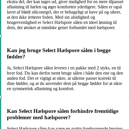
ekstra del, der kan tages ud, giver mulighed for en mere tilpasset
aflastning til hælen og øger komforten yderligere. Sålen er også
lavet af blødt siliconegel, der er behageligt at have på og sikrer,
at den ikke irriterer foden. Med sin alsidighed og
brugervenlighed er Select Hælspore sålen en ideel løsning til
dem, der ønsker at mindske gener forbundet med hælsporer.
Kan jeg bruge Select Hælspore sålen i begge
fødder?
Ja, Select Hælspore sålen leveres i en pakke med 2 styks, en til
hver fod. Du kan derfor nemt bruge sålen i både den ene og den
anden fod. Det er vigtigt at sikre, at sålerne passer korrekt til
dine fødder, og at du anvender dem på begge fødder for at sikre
en symmetrisk aflastning og komfort.
Kan Select Hælspore sålen forhindre fremtidige
problemer med hælsporer?
Select Hælspore sålen kan være en nyttig forebyggende løsning