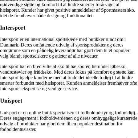
nødvendige støtte og komfort til at lindre smerter forårsaget af
hælsporer. Kunder har givet positive anmeldelser af Sportmasters sko,
idet de fremhæver både design og funktionalitet.
Intersport
Intersport er en international sportskæde med butikker rundt om i
Danmark. Deres omfattende udvalg af sportsprodukter og deres
omdømme som en pålidelig leverandør har gjort dem til et populært
valg blandt sportselskere og atleter af alle niveauer.
Intersport har en bred vifte af sko til hælsporer, herunder løbesko,
vandrestøvler og fritidssko. Med deres fokus på komfort og støtte kan
Intersport hjælpe kunderne med at finde det ideelle fodtøj til at lindre
smerter forbundet med hælsporer. Kunden anmeldelser fremhæver ofte
Intersports ekspertise og venlige service.
Unisport
Unisport er en online butik specialiseret i fodboldudstyr og fodboldtøj.
Deres engagement i fodboldverdenen og deres omhyggeligt kuraterede
udvalg af produkter har gjort dem til en populær destination for
fodboldentusiaster.