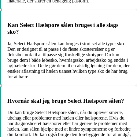
materiale, der sikrer en behagelig pasform.
Kan Select Hælspore sålen bruges i alle slags
sko?
Ja, Select Hælspore sålen kan bruges i stort set alle typer sko.
Den er designet til at passe i de fleste skostørrelser og er
fleksibel nok til at tilpasse sig forskellige skotyper. Du kan
bruge dem i både løbesko, hverdagssko, arbejdssko og endda i
højhælede sko. Dette gør dem til en alsidig løsning for dem, der
ønsker aflastning til hælen uanset hvilken type sko de har brug
for at bære.
Hvornår skal jeg bruge Select Hælspore sålen?
Du kan bruge Select Hælspore sålen, når du oplever smerte,
ubehag eller problemer med hælen eller hælsporene. Hvis du
har diagnosticeret hælsporer eller har generelle problemer med
hælen, kan sålen hjælpe med at lindre symptomerne og forbedre
din komfort. Du kan også bruge den forebyggende for at undgå,