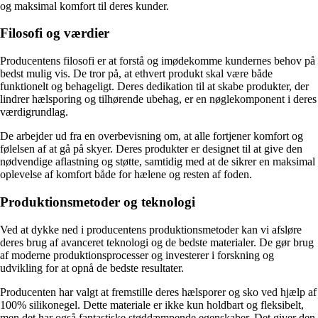
og maksimal komfort til deres kunder.
Filosofi og værdier
Producentens filosofi er at forstå og imødekomme kundernes behov på
bedst mulig vis. De tror på, at ethvert produkt skal være både
funktionelt og behageligt. Deres dedikation til at skabe produkter, der
lindrer hælsporing og tilhørende ubehag, er en nøglekomponent i deres
værdigrundlag.
De arbejder ud fra en overbevisning om, at alle fortjener komfort og
følelsen af at gå på skyer. Deres produkter er designet til at give den
nødvendige aflastning og støtte, samtidig med at de sikrer en maksimal
oplevelse af komfort både for hælene og resten af foden.
Produktionsmetoder og teknologi
Ved at dykke ned i producentens produktionsmetoder kan vi afsløre
deres brug af avanceret teknologi og de bedste materialer. De gør brug
af moderne produktionsprocesser og investerer i forskning og
udvikling for at opnå de bedste resultater.
Producenten har valgt at fremstille deres hælsporer og sko ved hjælp af
100% silikonegel. Dette materiale er ikke kun holdbart og fleksibelt,
men det har også fantastiske støddæmpende egenskaber. Det giver den