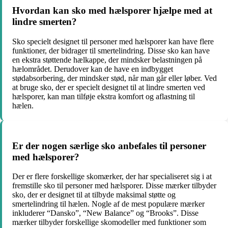
Hvordan kan sko med hælsporer hjælpe med at
lindre smerten?
Sko specielt designet til personer med hælsporer kan have flere
funktioner, der bidrager til smertelindring. Disse sko kan have
en ekstra støttende hælkappe, der mindsker belastningen på
hælområdet. Derudover kan de have en indbygget
stødabsorbering, der mindsker stød, når man går eller løber. Ved
at bruge sko, der er specielt designet til at lindre smerten ved
hælsporer, kan man tilføje ekstra komfort og aflastning til
hælen.
Er der nogen særlige sko anbefales til personer
med hælsporer?
Der er flere forskellige skomærker, der har specialiseret sig i at
fremstille sko til personer med hælsporer. Disse mærker tilbyder
sko, der er designet til at tilbyde maksimal støtte og
smertelindring til hælen. Nogle af de mest populære mærker
inkluderer “Dansko”, “New Balance” og “Brooks”. Disse
mærker tilbyder forskellige skomodeller med funktioner som