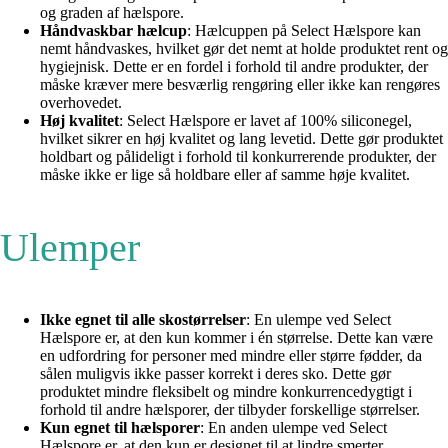
og graden af hælspore.
Håndvaskbar hælcup
: Hælcuppen på Select Hælspore kan
nemt håndvaskes, hvilket gør det nemt at holde produktet rent og
hygiejnisk. Dette er en fordel i forhold til andre produkter, der
måske kræver mere besværlig rengøring eller ikke kan rengøres
overhovedet.
Høj kvalitet
: Select Hælspore er lavet af 100% siliconegel,
hvilket sikrer en høj kvalitet og lang levetid. Dette gør produktet
holdbart og pålideligt i forhold til konkurrerende produkter, der
måske ikke er lige så holdbare eller af samme høje kvalitet.
Ulemper
Ikke egnet til alle skostørrelser
: En ulempe ved Select
Hælspore er, at den kun kommer i én størrelse. Dette kan være
en udfordring for personer med mindre eller større fødder, da
sålen muligvis ikke passer korrekt i deres sko. Dette gør
produktet mindre fleksibelt og mindre konkurrencedygtigt i
forhold til andre hælsporer, der tilbyder forskellige størrelser.
Kun egnet til hælsporer
: En anden ulempe ved Select
Hælspore er, at den kun er designet til at lindre smerter