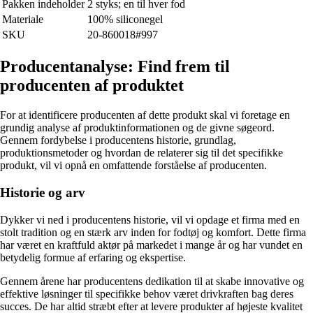
Pakken indeholder
2 styks; en til hver fod
Materiale
100% siliconegel
SKU
20-860018#997
Producentanalyse: Find frem til
producenten af produktet
For at identificere producenten af dette produkt skal vi foretage en
grundig analyse af produktinformationen og de givne søgeord.
Gennem fordybelse i producentens historie, grundlag,
produktionsmetoder og hvordan de relaterer sig til det specifikke
produkt, vil vi opnå en omfattende forståelse af producenten.
Historie og arv
Dykker vi ned i producentens historie, vil vi opdage et firma med en
stolt tradition og en stærk arv inden for fodtøj og komfort. Dette firma
har været en kraftfuld aktør på markedet i mange år og har vundet en
betydelig formue af erfaring og ekspertise.
Gennem årene har producentens dedikation til at skabe innovative og
effektive løsninger til specifikke behov været drivkraften bag deres
succes. De har altid stræbt efter at levere produkter af højeste kvalitet