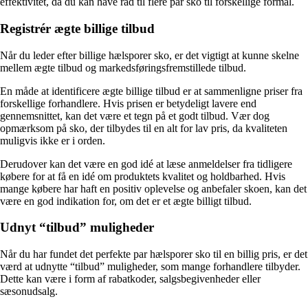
effektivitet, da du kan have råd til flere par sko til forskellige formål.
Registrér ægte billige tilbud
Når du leder efter billige hælsporer sko, er det vigtigt at kunne skelne
mellem ægte tilbud og markedsføringsfremstillede tilbud.
En måde at identificere ægte billige tilbud er at sammenligne priser fra
forskellige forhandlere. Hvis prisen er betydeligt lavere end
gennemsnittet, kan det være et tegn på et godt tilbud. Vær dog
opmærksom på sko, der tilbydes til en alt for lav pris, da kvaliteten
muligvis ikke er i orden.
Derudover kan det være en god idé at læse anmeldelser fra tidligere
købere for at få en idé om produktets kvalitet og holdbarhed. Hvis
mange købere har haft en positiv oplevelse og anbefaler skoen, kan det
være en god indikation for, om det er et ægte billigt tilbud.
Udnyt “tilbud” muligheder
Når du har fundet det perfekte par hælsporer sko til en billig pris, er det
værd at udnytte “tilbud” muligheder, som mange forhandlere tilbyder.
Dette kan være i form af rabatkoder, salgsbegivenheder eller
sæsonudsalg.