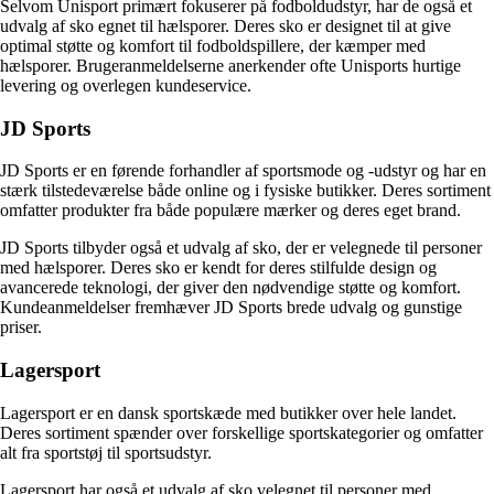
Selvom Unisport primært fokuserer på fodboldudstyr, har de også et
udvalg af sko egnet til hælsporer. Deres sko er designet til at give
optimal støtte og komfort til fodboldspillere, der kæmper med
hælsporer. Brugeranmeldelserne anerkender ofte Unisports hurtige
levering og overlegen kundeservice.
JD Sports
JD Sports er en førende forhandler af sportsmode og -udstyr og har en
stærk tilstedeværelse både online og i fysiske butikker. Deres sortiment
omfatter produkter fra både populære mærker og deres eget brand.
JD Sports tilbyder også et udvalg af sko, der er velegnede til personer
med hælsporer. Deres sko er kendt for deres stilfulde design og
avancerede teknologi, der giver den nødvendige støtte og komfort.
Kundeanmeldelser fremhæver JD Sports brede udvalg og gunstige
priser.
Lagersport
Lagersport er en dansk sportskæde med butikker over hele landet.
Deres sortiment spænder over forskellige sportskategorier og omfatter
alt fra sportstøj til sportsudstyr.
Lagersport har også et udvalg af sko velegnet til personer med