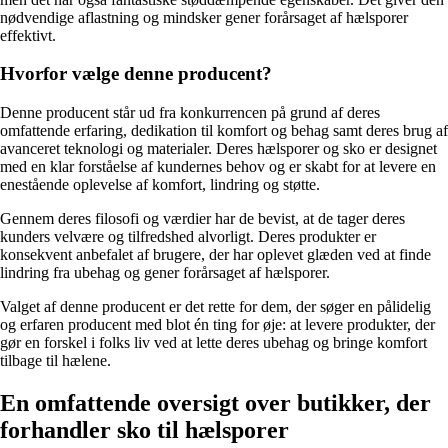
nødvendige aflastning og mindsker gener forårsaget af hælsporer
effektivt.
Hvorfor vælge denne producent?
Denne producent står ud fra konkurrencen på grund af deres
omfattende erfaring, dedikation til komfort og behag samt deres brug af
avanceret teknologi og materialer. Deres hælsporer og sko er designet
med en klar forståelse af kundernes behov og er skabt for at levere en
enestående oplevelse af komfort, lindring og støtte.
Gennem deres filosofi og værdier har de bevist, at de tager deres
kunders velvære og tilfredshed alvorligt. Deres produkter er
konsekvent anbefalet af brugere, der har oplevet glæden ved at finde
lindring fra ubehag og gener forårsaget af hælsporer.
Valget af denne producent er det rette for dem, der søger en pålidelig
og erfaren producent med blot én ting for øje: at levere produkter, der
gør en forskel i folks liv ved at lette deres ubehag og bringe komfort
tilbage til hælene.
En omfattende oversigt over butikker, der
forhandler sko til hælsporer