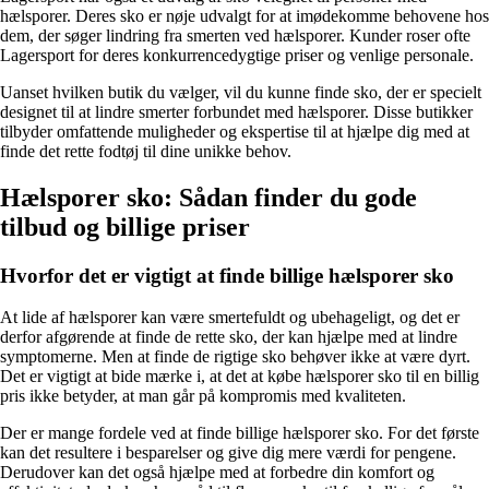
hælsporer. Deres sko er nøje udvalgt for at imødekomme behovene hos
dem, der søger lindring fra smerten ved hælsporer. Kunder roser ofte
Lagersport for deres konkurrencedygtige priser og venlige personale.
Uanset hvilken butik du vælger, vil du kunne finde sko, der er specielt
designet til at lindre smerter forbundet med hælsporer. Disse butikker
tilbyder omfattende muligheder og ekspertise til at hjælpe dig med at
finde det rette fodtøj til dine unikke behov.
Hælsporer sko: Sådan finder du gode
tilbud og billige priser
Hvorfor det er vigtigt at finde billige hælsporer sko
At lide af hælsporer kan være smertefuldt og ubehageligt, og det er
derfor afgørende at finde de rette sko, der kan hjælpe med at lindre
symptomerne. Men at finde de rigtige sko behøver ikke at være dyrt.
Det er vigtigt at bide mærke i, at det at købe hælsporer sko til en billig
pris ikke betyder, at man går på kompromis med kvaliteten.
Der er mange fordele ved at finde billige hælsporer sko. For det første
kan det resultere i besparelser og give dig mere værdi for pengene.
Derudover kan det også hjælpe med at forbedre din komfort og