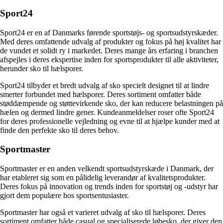
Sport24
Sport24 er en af Danmarks førende sportstøjs- og sportsudstyrskæder.
Med deres omfattende udvalg af produkter og fokus på høj kvalitet har
de vundet et solidt ry i markedet. Deres mange års erfaring i branchen
afspejles i deres ekspertise inden for sportsprodukter til alle aktiviteter,
herunder sko til hælsporer.
Sport24 tilbyder et bredt udvalg af sko specielt designet til at lindre
smerter forbundet med hælsporer. Deres sortiment omfatter både
støddæmpende og støttevirkende sko, der kan reducere belastningen på
hælen og dermed lindre gener. Kundeanmeldelser roser ofte Sport24
for deres professionelle vejledning og evne til at hjælpe kunder med at
finde den perfekte sko til deres behov.
Sportmaster
Sportmaster er en anden velkendt sportsudstyrskæde i Danmark, der
har etableret sig som en pålidelig leverandør af kvalitetsprodukter.
Deres fokus på innovation og trends inden for sportstøj og -udstyr har
gjort dem populære hos sportsentusiaster.
Sportmaster har også et varieret udvalg af sko til hælsporer. Deres
sortiment omfatter både casual og specialiserede løbesko, der giver den