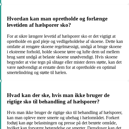
Hvordan kan man opretholde og forlænge
levetiden af hælsporer sko?
For at sikre længere levetid af hælsporer sko er det vigtigt at
opretholde en god pleje og vedligeholdelse af skoene. Dette kan
omfatte at rengøre skoene regelmæssigt, undgå at bruge skoene
i ekstreme forhold, holde skoene tørre og lufte dem ud mellem
brug samt undgå at belaste skoene unødvendigt. Hvis skoene
begynder at vise tegn på slitage eller mister deres støtte, kan det
være nødvendigt at erstatte dem for at opretholde en optimal
smertelindring og støtte til hælen.
Hvad kan der ske, hvis man ikke bruger de
rigtige sko til behandling af hælsporer?
Hvis man ikke bruger de rigtige sko til behandling af hælsporer,
kan man opleve mere smerte og ubehag i hælområdet. Forkert
fodtøj kan øge belastningen og presse på det berørte område,
hvilket kan forværre betændelse og smerter. Derudover kan det