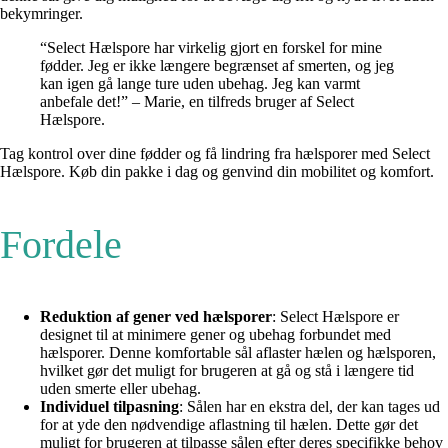
bekymringer.
“Select Hælspore har virkelig gjort en forskel for mine
fødder. Jeg er ikke længere begrænset af smerten, og jeg
kan igen gå lange ture uden ubehag. Jeg kan varmt
anbefale det!” – Marie, en tilfreds bruger af Select
Hælspore.
Tag kontrol over dine fødder og få lindring fra hælsporer med Select
Hælspore. Køb din pakke i dag og genvind din mobilitet og komfort.
Fordele
Reduktion af gener ved hælsporer
: Select Hælspore er
designet til at minimere gener og ubehag forbundet med
hælsporer. Denne komfortable sål aflaster hælen og hælsporen,
hvilket gør det muligt for brugeren at gå og stå i længere tid
uden smerte eller ubehag.
Individuel tilpasning
: Sålen har en ekstra del, der kan tages ud
for at yde den nødvendige aflastning til hælen. Dette gør det
muligt for brugeren at tilpasse sålen efter deres specifikke behov