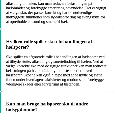
aflastning til hælen, kan man reducere belastningen på
hælområdet og forebygge smerter og betændelse. Det er vigtigt
at vælge sko, der passer korrekt og har de nødvendige
indbyggede funktioner som stødabsorbering og svangstøtte for
at opretholde en sund og smertefri hæl.
Hvilken rolle spiller sko i behandlingen af
hælsporer?
Sko spiller en afgørende rolle i behandlingen af hælsporer ved
at tilbyde støtte, aflastning og smertelindring til hælen. Ved at
vælge korrekte sko med de rigtige funktioner kan man reducere
belastningen på hælområdet og mindste smerterne ved
hælsporer. Skoene kan også hjælpe med at beskytte og støtte
foden under hverdagens aktiviteter og motion samt forebygge
yderligere skader eller forværring af tilstanden.
Kan man bruge hælsporer sko til andre
fodsygdomme?