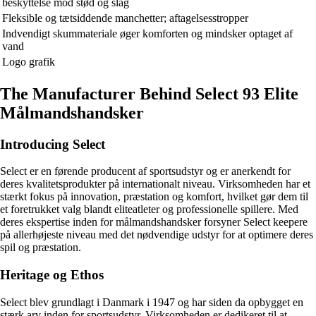
beskyttelse mod stød og slag
Fleksible og tætsiddende manchetter; aftagelsesstropper
Indvendigt skummateriale øger komforten og mindsker optaget af
vand
Logo grafik
The Manufacturer Behind Select 93 Elite
Målmandshandsker
Introducing Select
Select er en førende producent af sportsudstyr og er anerkendt for
deres kvalitetsprodukter på internationalt niveau. Virksomheden har et
stærkt fokus på innovation, præstation og komfort, hvilket gør dem til
et foretrukket valg blandt eliteatleter og professionelle spillere. Med
deres ekspertise inden for målmandshandsker forsyner Select keepere
på allerhøjeste niveau med det nødvendige udstyr for at optimere deres
spil og præstation.
Heritage og Ethos
Select blev grundlagt i Danmark i 1947 og har siden da opbygget en
stærk arv inden for sportsudstyr. Virksomheden er dedikeret til at