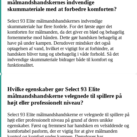
målmandshandskernes indvendige
skummateriale med at forbedre komforten?
Select 93 Elite målmandshandskernes indvendige
skummateriale har flere fordele. For det første øger det
komforten for målmanden, da det giver en blød og behagelig
fornemmelse mod hånden. Dette gør handsken behagelig at
have på under kampen. Derudover mindsker det også
optagelsen af vand, hvilket er vigtigt for at forhindre, at
handsken bliver tung og ubehagelig i våde forhold. Så det
indvendige skummateriale bidrager både til komfort og
funktionalitet.
Hvilke egenskaber gør Select 93 Elite
målmandshandskerne velegnede til spillere på
højt eller professionelt niveau?
Select 93 Elite målmandshandskerne er velegnede til spillere på
højt eller professionelt niveau på grund af deres unikke
egenskaber. Først og fremmest har handsken en velsiddende og
komfortabel pasform, der er vigtig for at give målmanden
kontrol og komfort under kampen. Derudover har