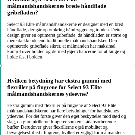
målmandshandskernes brede håndflade
gribefladen?
Select 93 Elite målmandshandskerne er designet med en bred
håndflade, der går op omkring håndryggen og tomlen. Dette
design giver en optimeret gribeflade, da håndfladen er større og
mere dækkende end traditionelle målmandshandsker. Den
optimerede gribeflade sikrer, at målmanden har maksimal
kontrol over bolden og dermed øger chancerne for at fange og
holde fast i bolden.
Hvilken betydning har ekstra gummi med
flexriller på fingrene for Select 93 Elite
målmandshandskernes ydeevne?
Ekstra gummi med flexriller på fingrene af Select 93 Elite
målmandshandskerne har flere betydninger for handskenes
ydeevne. For det første giver den øget beskyttelse mod stød og
slag, da gummirillerne fungerer som en stødabsorberende
buffer. Derudover giver flexrillerne også mobilitet og
bevægelsesfrihed i fingrene, hvilket er vigtigt for målmandens