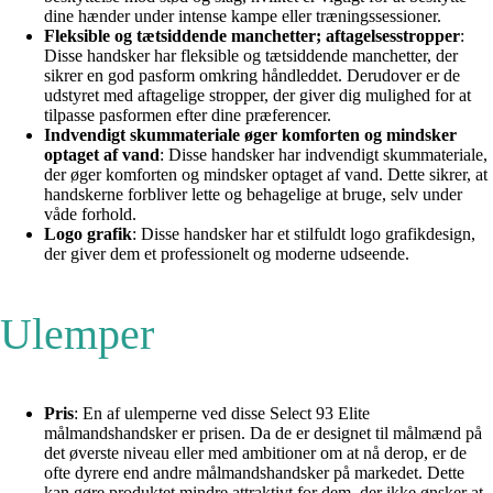
dine hænder under intense kampe eller træningssessioner.
Fleksible og tætsiddende manchetter; aftagelsesstropper
:
Disse handsker har fleksible og tætsiddende manchetter, der
sikrer en god pasform omkring håndleddet. Derudover er de
udstyret med aftagelige stropper, der giver dig mulighed for at
tilpasse pasformen efter dine præferencer.
Indvendigt skummateriale øger komforten og mindsker
optaget af vand
: Disse handsker har indvendigt skummateriale,
der øger komforten og mindsker optaget af vand. Dette sikrer, at
handskerne forbliver lette og behagelige at bruge, selv under
våde forhold.
Logo grafik
: Disse handsker har et stilfuldt logo grafikdesign,
der giver dem et professionelt og moderne udseende.
Ulemper
Pris
: En af ulemperne ved disse Select 93 Elite
målmandshandsker er prisen. Da de er designet til målmænd på
det øverste niveau eller med ambitioner om at nå derop, er de
ofte dyrere end andre målmandshandsker på markedet. Dette
kan gøre produktet mindre attraktivt for dem, der ikke ønsker at