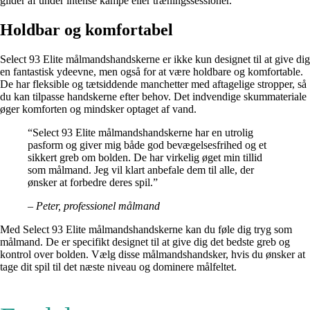
glider af under intense kampe eller træningssessioner.
Holdbar og komfortabel
Select 93 Elite målmandshandskerne er ikke kun designet til at give dig
en fantastisk ydeevne, men også for at være holdbare og komfortable.
De har fleksible og tætsiddende manchetter med aftagelige stropper, så
du kan tilpasse handskerne efter behov. Det indvendige skummateriale
øger komforten og mindsker optaget af vand.
“Select 93 Elite målmandshandskerne har en utrolig
pasform og giver mig både god bevægelsesfrihed og et
sikkert greb om bolden. De har virkelig øget min tillid
som målmand. Jeg vil klart anbefale dem til alle, der
ønsker at forbedre deres spil.”
– Peter, professionel målmand
Med Select 93 Elite målmandshandskerne kan du føle dig tryg som
målmand. De er specifikt designet til at give dig det bedste greb og
kontrol over bolden. Vælg disse målmandshandsker, hvis du ønsker at
tage dit spil til det næste niveau og dominere målfeltet.