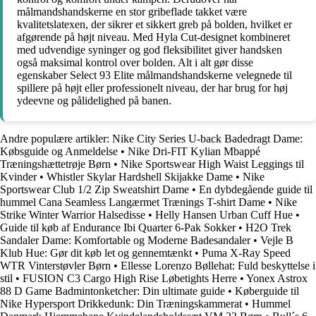
målmandshandskerne en stor gribeflade takket være
kvalitetslatexen, der sikrer et sikkert greb på bolden, hvilket er
afgørende på højt niveau. Med Hyla Cut-designet kombineret
med udvendige syninger og god fleksibilitet giver handsken
også maksimal kontrol over bolden. Alt i alt gør disse
egenskaber Select 93 Elite målmandshandskerne velegnede til
spillere på højt eller professionelt niveau, der har brug for høj
ydeevne og pålidelighed på banen.
Andre populære artikler:
Nike City Series U-back Badedragt Dame:
Købsguide og Anmeldelse
•
Nike Dri-FIT Kylian Mbappé
Træningshættetrøje Børn
•
Nike Sportswear High Waist Leggings til
Kvinder
•
Whistler Skylar Hardshell Skijakke Dame
•
Nike
Sportswear Club 1/2 Zip Sweatshirt Dame
•
En dybdegående guide til
hummel Cana Seamless Langærmet Trænings T-shirt Dame
•
Nike
Strike Winter Warrior Halsedisse
•
Helly Hansen Urban Cuff Hue
•
Guide til køb af Endurance Ibi Quarter 6-Pak Sokker
•
H2O Trek
Sandaler Dame: Komfortable og Moderne Badesandaler
•
Vejle B
Klub Hue: Gør dit køb let og gennemtænkt
•
Puma X-Ray Speed
WTR Vinterstøvler Børn
•
Ellesse Lorenzo Bøllehat: Fuld beskyttelse i
stil
•
FUSION C3 Cargo High Rise Løbetights Herre
•
Yonex Astrox
88 D Game Badmintonketcher: Din ultimate guide
•
Køberguide til
Nike Hypersport Drikkedunk: Din Træningskammerat
•
Hummel