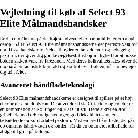
Vejledning til køb af Select 93
Elite Målmandshandsker
Er du en målmand på det højeste niveau eller har ambitioner om at nå
derop? Så er Select 93 Elite målmandshandskerne det perfekte valg for
dig. Disse handsker fra Select tilbyder en tætsiddende og behagelig
pasform, der giver dig god bevægelsesfrihed og mulighed for at bokse
bolden sikkert væk fra farezonen. Med deres højkvalitets latex giver de
dig også en fantastisk kontrakt og kontrol over bolden, når du bevæger
dig ud i feltet.
Avanceret håndfladeteknologi
Select 93 Elite målmandshandskerne er designet til spillere på et højt
eller professionelt niveau. De anvender Hyla Cut-teknologien, der er
en kombination af Rollfinger og Flat Cut-stil. Dette sikrer en stor
gribeflade med udvendige syninger, god fleksibilitet samt en
tætsiddende og komfortabel pasform. Med en bred håndflade, der går
op omkring håndryggen og tomlen, får du en optimeret gribeflade for
at øge dit greb på bolden.