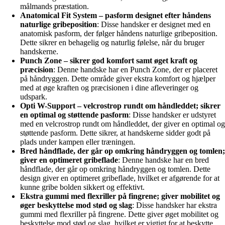
målmands præstation.
Anatomical Fit System – pasform designet efter håndens
naturlige gribeposition
: Disse handsker er designet med en
anatomisk pasform, der følger håndens naturlige gribeposition.
Dette sikrer en behagelig og naturlig følelse, når du bruger
handskerne.
Punch Zone – sikrer god komfort samt øget kraft og
præcision
: Denne handske har en Punch Zone, der er placeret
på håndryggen. Dette område giver ekstra komfort og hjælper
med at øge kraften og præcisionen i dine afleveringer og
udspark.
Opti W-Support – velcrostrop rundt om håndleddet; sikrer
en optimal og støttende pasform
: Disse handsker er udstyret
med en velcrostrop rundt om håndleddet, der giver en optimal og
støttende pasform. Dette sikrer, at handskerne sidder godt på
plads under kampen eller træningen.
Bred håndflade, der går op omkring håndryggen og tomlen;
giver en optimeret gribeflade
: Denne handske har en bred
håndflade, der går op omkring håndryggen og tomlen. Dette
design giver en optimeret gribeflade, hvilket er afgørende for at
kunne gribe bolden sikkert og effektivt.
Ekstra gummi med flexriller på fingrene; giver mobilitet og
øger beskyttelse mod stød og slag
: Disse handsker har ekstra
gummi med flexriller på fingrene. Dette giver øget mobilitet og
beskyttelse mod stød og slag, hvilket er vigtigt for at beskytte