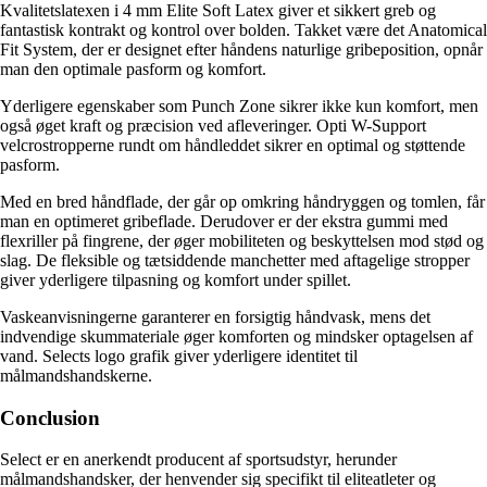
Kvalitetslatexen i 4 mm Elite Soft Latex giver et sikkert greb og
fantastisk kontrakt og kontrol over bolden. Takket være det Anatomical
Fit System, der er designet efter håndens naturlige gribeposition, opnår
man den optimale pasform og komfort.
Yderligere egenskaber som Punch Zone sikrer ikke kun komfort, men
også øget kraft og præcision ved afleveringer. Opti W-Support
velcrostropperne rundt om håndleddet sikrer en optimal og støttende
pasform.
Med en bred håndflade, der går op omkring håndryggen og tomlen, får
man en optimeret gribeflade. Derudover er der ekstra gummi med
flexriller på fingrene, der øger mobiliteten og beskyttelsen mod stød og
slag. De fleksible og tætsiddende manchetter med aftagelige stropper
giver yderligere tilpasning og komfort under spillet.
Vaskeanvisningerne garanterer en forsigtig håndvask, mens det
indvendige skummateriale øger komforten og mindsker optagelsen af
vand. Selects logo grafik giver yderligere identitet til
målmandshandskerne.
Conclusion
Select er en anerkendt producent af sportsudstyr, herunder
målmandshandsker, der henvender sig specifikt til eliteatleter og