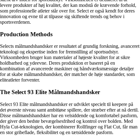
levere produkter af høj kvalitet, der kan modstå de krævende forhold,
som professionelle atleter står over for. Select er også kendt for deres
innovation og evne til at tilpasse sig skiftende trends og behov i
sportsverdenen.
Production Methods
Selects målmandshandsker er resultatet af grundig forskning, avanceret
teknologi og ekspertise inden for fremstilling af sportsudstyr.
Virksomheden bruger kun materialer af højeste kvalitet for at sikre
holdbarhed og ydeevne. Deres produktion er baseret på en
kombination af avancerede maskiner og håndværksmæssige detaljer
for at skabe målmandshandsker, der matcher de høje standarder, som
eliteatleter forventer.
The Select 93 Elite Målmandshandsker
Select 93 Elite målmandshandsker er udviklet specielt til keepere på
det øverste niveau samt ambitiøse spillere, der stræber efter at nå dertil.
Disse målmandshandsker har en velsiddende og komfortabel pasform,
der giver den bedste bevægelsesfrihed og kontrol over bolden. Med
Hyla Cut-teknologien, der kombinerer Rollfinger og Flat Cut, får man
en stor gribeflade, fleksibilitet og en tætsiddende pasform.