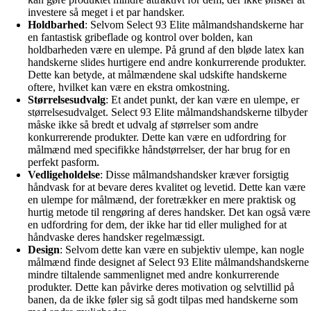
investere så meget i et par handsker.
Holdbarhed
: Selvom Select 93 Elite målmandshandskerne har
en fantastisk gribeflade og kontrol over bolden, kan
holdbarheden være en ulempe. På grund af den bløde latex kan
handskerne slides hurtigere end andre konkurrerende produkter.
Dette kan betyde, at målmændene skal udskifte handskerne
oftere, hvilket kan være en ekstra omkostning.
Størrelsesudvalg
: Et andet punkt, der kan være en ulempe, er
størrelsesudvalget. Select 93 Elite målmandshandskerne tilbyder
måske ikke så bredt et udvalg af størrelser som andre
konkurrerende produkter. Dette kan være en udfordring for
målmænd med specifikke håndstørrelser, der har brug for en
perfekt pasform.
Vedligeholdelse
: Disse målmandshandsker kræver forsigtig
håndvask for at bevare deres kvalitet og levetid. Dette kan være
en ulempe for målmænd, der foretrækker en mere praktisk og
hurtig metode til rengøring af deres handsker. Det kan også være
en udfordring for dem, der ikke har tid eller mulighed for at
håndvaske deres handsker regelmæssigt.
Design
: Selvom dette kan være en subjektiv ulempe, kan nogle
målmænd finde designet af Select 93 Elite målmandshandskerne
mindre tiltalende sammenlignet med andre konkurrerende
produkter. Dette kan påvirke deres motivation og selvtillid på
banen, da de ikke føler sig så godt tilpas med handskerne som