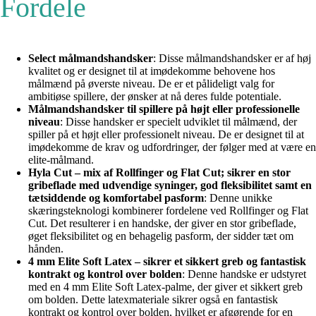
Fordele
Select målmandshandsker
: Disse målmandshandsker er af høj
kvalitet og er designet til at imødekomme behovene hos
målmænd på øverste niveau. De er et pålideligt valg for
ambitiøse spillere, der ønsker at nå deres fulde potentiale.
Målmandshandsker til spillere på højt eller professionelle
niveau
: Disse handsker er specielt udviklet til målmænd, der
spiller på et højt eller professionelt niveau. De er designet til at
imødekomme de krav og udfordringer, der følger med at være en
elite-målmand.
Hyla Cut – mix af Rollfinger og Flat Cut; sikrer en stor
gribeflade med udvendige syninger, god fleksibilitet samt en
tætsiddende og komfortabel pasform
: Denne unikke
skæringsteknologi kombinerer fordelene ved Rollfinger og Flat
Cut. Det resulterer i en handske, der giver en stor gribeflade,
øget fleksibilitet og en behagelig pasform, der sidder tæt om
hånden.
4 mm Elite Soft Latex – sikrer et sikkert greb og fantastisk
kontrakt og kontrol over bolden
: Denne handske er udstyret
med en 4 mm Elite Soft Latex-palme, der giver et sikkert greb
om bolden. Dette latexmateriale sikrer også en fantastisk
kontrakt og kontrol over bolden, hvilket er afgørende for en