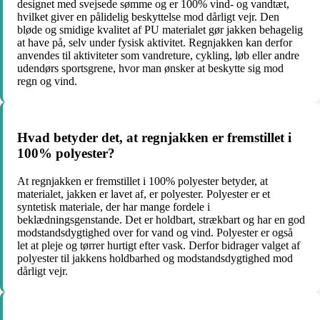
designet med svejsede sømme og er 100% vind- og vandtæt,
hvilket giver en pålidelig beskyttelse mod dårligt vejr. Den
bløde og smidige kvalitet af PU materialet gør jakken behagelig
at have på, selv under fysisk aktivitet. Regnjakken kan derfor
anvendes til aktiviteter som vandreture, cykling, løb eller andre
udendørs sportsgrene, hvor man ønsker at beskytte sig mod
regn og vind.
Hvad betyder det, at regnjakken er fremstillet i
100% polyester?
At regnjakken er fremstillet i 100% polyester betyder, at
materialet, jakken er lavet af, er polyester. Polyester er et
syntetisk materiale, der har mange fordele i
beklædningsgenstande. Det er holdbart, strækbart og har en god
modstandsdygtighed over for vand og vind. Polyester er også
let at pleje og tørrer hurtigt efter vask. Derfor bidrager valget af
polyester til jakkens holdbarhed og modstandsdygtighed mod
dårligt vejr.