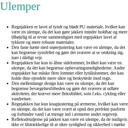
Ulemper
Regnjakken er lavet af tyndt og blødt PU materiale, hvilket kan
være en ulempe, da det kan gøre jakken mindre holdbar og mere
tilbøjelig til at revne sammenlignet med regnjakker lavet af
tykkere og mere robuste materialer.
Den faste hætte med snørejustering kan være en ulempe, da det
kan begrænse synsfeltet og gøre det sværere at se omkring sig,
især i dårligt vejr.
Regnjakken har kun to åbne sidelommer, hvilket kan være en
ulempe, da det kan begrænse opbevaringsmulighederne. Andre
regnjakker har måske flere lommer eller lynlåslommer, der kan
holde dine ejendele mere sikre og beskyttede mod regn.
Den mellemlange design kan være en ulempe, da det kan
begrænse bevægelsesfriheden og gøre det sværere at udføre
aktiviteter, der kræver mere fleksibilitet, som f.eks. cykling eller
vandreture.
Regnjakken har kun knapjustering på ærmerne, hvilket kan være
en ulempe, da det kan være svært at opnå den perfekte pasform
og forhindre vand i at trænge ind i ærmerne under regnvejr.
Refleksdetaljerne på jakken kan være en ulempe, da de muligvis
ikke er tilstrækkelige til at sikre synlighed og sikkerhed i mørke