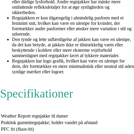
eller dårlige lysforhold. Andre regnjakker har måske mere
omfattende refleksdetaljer for at øge synligheden og
sikkerheden.
Regnjakken er kun tilgængelig i almindelig pasform med et
feminint snit, hvilket kan være en ulempe for kvinder, der
foretrækker andre pasformer eller ønsker mere variation i stil og
udseende.
Den tynde og lette udfærdigelse af jakken kan være en ulempe,
da det kan betyde, at jakken ikke er tilstrækkelig varm eller
beskyttende i koldere eller mere ekstreme vejrforhold
sammenlignet med regnjakker lavet af tykkere materialer.
Regnjakken har logo grafik, hvilket kan være en ulempe for
dem, der foretrækker en mere minimalistisk eller neutral stil uden
synlige mærker eller logoer.
Specifikationer
Weather Report regnjakke til damer
Praktisk gummiregnjakke; holder vandet på afstand
PFC fri (fluor-fri)