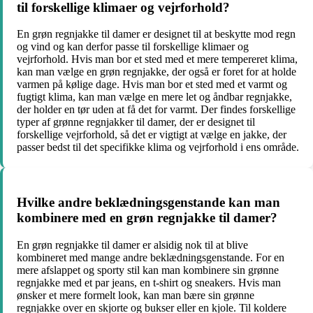
til forskellige klimaer og vejrforhold?
En grøn regnjakke til damer er designet til at beskytte mod regn
og vind og kan derfor passe til forskellige klimaer og
vejrforhold. Hvis man bor et sted med et mere tempereret klima,
kan man vælge en grøn regnjakke, der også er foret for at holde
varmen på kølige dage. Hvis man bor et sted med et varmt og
fugtigt klima, kan man vælge en mere let og åndbar regnjakke,
der holder en tør uden at få det for varmt. Der findes forskellige
typer af grønne regnjakker til damer, der er designet til
forskellige vejrforhold, så det er vigtigt at vælge en jakke, der
passer bedst til det specifikke klima og vejrforhold i ens område.
Hvilke andre beklædningsgenstande kan man
kombinere med en grøn regnjakke til damer?
En grøn regnjakke til damer er alsidig nok til at blive
kombineret med mange andre beklædningsgenstande. For en
mere afslappet og sporty stil kan man kombinere sin grønne
regnjakke med et par jeans, en t-shirt og sneakers. Hvis man
ønsker et mere formelt look, kan man bære sin grønne
regnjakke over en skjorte og bukser eller en kjole. Til koldere