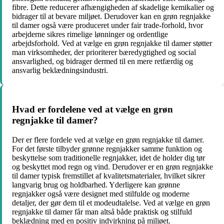
fibre. Dette reducerer afhængigheden af ​​skadelige kemikalier og
bidrager til at bevare miljøet. Derudover kan en grøn regnjakke
til damer også være produceret under fair trade-forhold, hvor
arbejderne sikres rimelige lønninger og ordentlige
arbejdsforhold. Ved at vælge en grøn regnjakke til damer støtter
man virksomheder, der prioriterer bæredygtighed og social
ansvarlighed, og bidrager dermed til en mere retfærdig og
ansvarlig beklædningsindustri.
Hvad er fordelene ved at vælge en grøn
regnjakke til damer?
Der er flere fordele ved at vælge en grøn regnjakke til damer.
For det første tilbyder grønne regnjakker samme funktion og
beskyttelse som traditionelle regnjakker, idet de holder dig tør
og beskyttet mod regn og vind. Derudover er en grøn regnjakke
til damer typisk fremstillet af kvalitetsmaterialer, hvilket sikrer
langvarig brug og holdbarhed. Yderligere kan grønne
regnjakker også være designet med stilfulde og moderne
detaljer, der gør dem til et modeudtalelse. Ved at vælge en grøn
regnjakke til damer får man altså både praktisk og stilfuld
beklædning med en positiv indvirkning på miljøet.