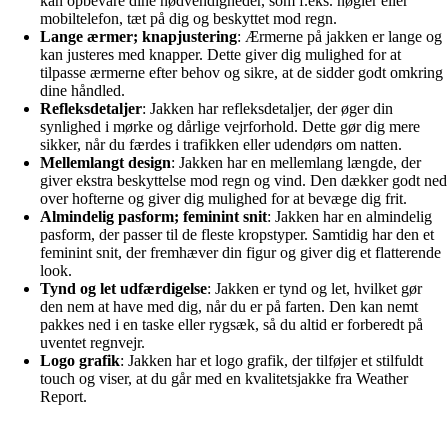
kan opbevare dine nødvendigheder, som f.eks. nøgler eller
mobiltelefon, tæt på dig og beskyttet mod regn.
Lange ærmer; knapjustering
: Ærmerne på jakken er lange og
kan justeres med knapper. Dette giver dig mulighed for at
tilpasse ærmerne efter behov og sikre, at de sidder godt omkring
dine håndled.
Refleksdetaljer
: Jakken har refleksdetaljer, der øger din
synlighed i mørke og dårlige vejrforhold. Dette gør dig mere
sikker, når du færdes i trafikken eller udendørs om natten.
Mellemlangt design
: Jakken har en mellemlang længde, der
giver ekstra beskyttelse mod regn og vind. Den dækker godt ned
over hofterne og giver dig mulighed for at bevæge dig frit.
Almindelig pasform; feminint snit
: Jakken har en almindelig
pasform, der passer til de fleste kropstyper. Samtidig har den et
feminint snit, der fremhæver din figur og giver dig et flatterende
look.
Tynd og let udfærdigelse
: Jakken er tynd og let, hvilket gør
den nem at have med dig, når du er på farten. Den kan nemt
pakkes ned i en taske eller rygsæk, så du altid er forberedt på
uventet regnvejr.
Logo grafik
: Jakken har et logo grafik, der tilføjer et stilfuldt
touch og viser, at du går med en kvalitetsjakke fra Weather
Report.