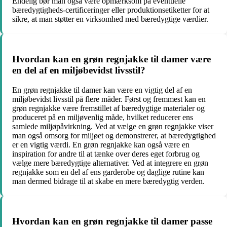
Endelig bør man også være opmærksom på eventuelle
bæredygtigheds-certificeringer eller produktionsetiketter for at
sikre, at man støtter en virksomhed med bæredygtige værdier.
Hvordan kan en grøn regnjakke til damer være
en del af en miljøbevidst livsstil?
En grøn regnjakke til damer kan være en vigtig del af en
miljøbevidst livsstil på flere måder. Først og fremmest kan en
grøn regnjakke være fremstillet af bæredygtige materialer og
produceret på en miljøvenlig måde, hvilket reducerer ens
samlede miljøpåvirkning. Ved at vælge en grøn regnjakke viser
man også omsorg for miljøet og demonstrerer, at bæredygtighed
er en vigtig værdi. En grøn regnjakke kan også være en
inspiration for andre til at tænke over deres eget forbrug og
vælge mere bæredygtige alternativer. Ved at integrere en grøn
regnjakke som en del af ens garderobe og daglige rutine kan
man dermed bidrage til at skabe en mere bæredygtig verden.
Hvordan kan en grøn regnjakke til damer passe