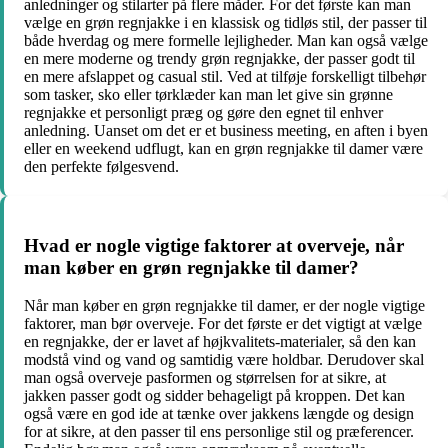
anledninger og stilarter på flere måder. For det første kan man
vælge en grøn regnjakke i en klassisk og tidløs stil, der passer til
både hverdag og mere formelle lejligheder. Man kan også vælge
en mere moderne og trendy grøn regnjakke, der passer godt til
en mere afslappet og casual stil. Ved at tilføje forskelligt tilbehør
som tasker, sko eller tørklæder kan man let give sin grønne
regnjakke et personligt præg og gøre den egnet til enhver
anledning. Uanset om det er et business meeting, en aften i byen
eller en weekend udflugt, kan en grøn regnjakke til damer være
den perfekte følgesvend.
Hvad er nogle vigtige faktorer at overveje, når
man køber en grøn regnjakke til damer?
Når man køber en grøn regnjakke til damer, er der nogle vigtige
faktorer, man bør overveje. For det første er det vigtigt at vælge
en regnjakke, der er lavet af højkvalitets-materialer, så den kan
modstå vind og vand og samtidig være holdbar. Derudover skal
man også overveje pasformen og størrelsen for at sikre, at
jakken passer godt og sidder behageligt på kroppen. Det kan
også være en god ide at tænke over jakkens længde og design
for at sikre, at den passer til ens personlige stil og præferencer.