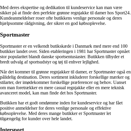
Med deres ekspertise og dedikation til kundeservice kan man være
sikker på at finde den perfekte grønne regnjakke til damer hos Sport24.
Kundeanmeldelser roser ofte butikkens venlige personale og deres
hjælpsomme rådgivning, der sikrer en god købsoplevelse.
Sportmaster
Sportmaster er en velkendt butikskæde i Danmark med mere end 100
butikker landet over. Siden etableringen i 1981 har Sportmaster opnået
stor popularitet blandt danske sportsentusiaster. Butikken tilbyder et
bredt udvalg af sportsudstyr og tøj til enhver lejlighed.
Når det kommer til grønne regnjakker til damer, er Sportmaster også en
pålidelig destination. Deres sortiment inkluderer forskellige mærker og
stilarter, der imødekommer forskellige præferencer og behov. Uanset
om man foretrækker en mere casual regnjakke eller en mere teknisk
avanceret model, kan man finde det hos Sportmaster.
Butikken har et godt omdømme inden for kundeservice og har fået
positive anmeldelser for deres venlige personale og effektive
købsoplevelse. Med deres mange butikker er Sportmaster let
tilgængelig for kunder over hele landet.
Intersport