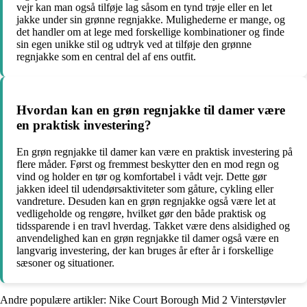
vejr kan man også tilføje lag såsom en tynd trøje eller en let
jakke under sin grønne regnjakke. Mulighederne er mange, og
det handler om at lege med forskellige kombinationer og finde
sin egen unikke stil og udtryk ved at tilføje den grønne
regnjakke som en central del af ens outfit.
Hvordan kan en grøn regnjakke til damer være
en praktisk investering?
En grøn regnjakke til damer kan være en praktisk investering på
flere måder. Først og fremmest beskytter den en mod regn og
vind og holder en tør og komfortabel i vådt vejr. Dette gør
jakken ideel til udendørsaktiviteter som gåture, cykling eller
vandreture. Desuden kan en grøn regnjakke også være let at
vedligeholde og rengøre, hvilket gør den både praktisk og
tidssparende i en travl hverdag. Takket være dens alsidighed og
anvendelighed kan en grøn regnjakke til damer også være en
langvarig investering, der kan bruges år efter år i forskellige
sæsoner og situationer.
Andre populære artikler:
Nike Court Borough Mid 2 Vinterstøvler