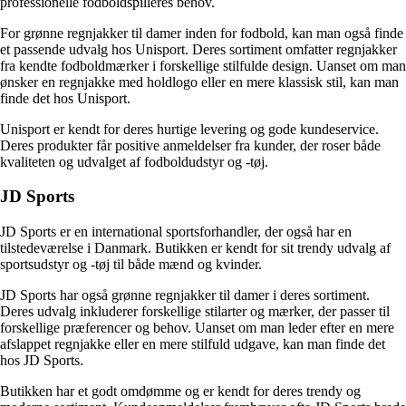
professionelle fodboldspilleres behov.
For grønne regnjakker til damer inden for fodbold, kan man også finde
et passende udvalg hos Unisport. Deres sortiment omfatter regnjakker
fra kendte fodboldmærker i forskellige stilfulde design. Uanset om man
ønsker en regnjakke med holdlogo eller en mere klassisk stil, kan man
finde det hos Unisport.
Unisport er kendt for deres hurtige levering og gode kundeservice.
Deres produkter får positive anmeldelser fra kunder, der roser både
kvaliteten og udvalget af fodboldudstyr og -tøj.
JD Sports
JD Sports er en international sportsforhandler, der også har en
tilstedeværelse i Danmark. Butikken er kendt for sit trendy udvalg af
sportsudstyr og -tøj til både mænd og kvinder.
JD Sports har også grønne regnjakker til damer i deres sortiment.
Deres udvalg inkluderer forskellige stilarter og mærker, der passer til
forskellige præferencer og behov. Uanset om man leder efter en mere
afslappet regnjakke eller en mere stilfuld udgave, kan man finde det
hos JD Sports.
Butikken har et godt omdømme og er kendt for deres trendy og