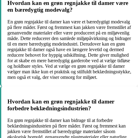
Hvordan kan en grøn regnjakke til damer være
en bæredygtig modevalg?
En grøn regnjakke til damer kan være et bæredygtigt modevalg
på flere måder. Først og fremmest kan jakken være fremstillet af
genanvendte materialer eller være produceret på en miljøvenlig
måde. Dette reducerer den samlede miljøpåvirkning og bidrager
til en mere bæredygtig modeindustri. Derudover kan en grøn
regnjakke til damer også have en længere levetid og dermed
reducere behovet for hyppig udskiftning. Dette giver mulighed
for at skabe en mere bæredygtig garderobe ved at vælge tidløse
og holdbare styles. Ved at vælge en grøn regnjakke til damer
vælger man ikke kun et praktisk og stilfuldt beklædningsstykke,
men også et valg, der viser omsorg for miljøet.
Hvordan kan en grøn regnjakke til damer
forbedre beklædningsindustrien?
En grøn regnjakke til damer kan bidrage til at forbedre
beklædningsindustrien på flere måder. Først og fremmest kan
jakken være fremstillet af bæredygtige materialer såsom
økologisk bomuld, genanvendte plastmaterialer eller naturlige