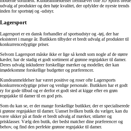
moderne sortiment. Kundeanmeldelser fremhæver ofte JD Sports brede
udvalg af produkter og den høje kvalitet, der opfylder de nyeste trends
inden for sportstøj og -udstyr.
Lagersport
Lagersport er en dansk forhandler af sportsudstyr og -tøj, der har
eksisteret i mange år. Butikken tilbyder et bredt udvalg af produkter til
konkurrencedygtige priser.
Selvom Lagersport måske ikke er lige så kendt som nogle af de større
kæder, har de stadig et godt sortiment af grønne regnjakker til damer.
Deres udvalg inkluderer forskellige mærker og modeller, der kan
imødekomme forskellige budgetter og præferencer.
Kundeanmeldelser har været positive og roser ofte Lagersports
konkurrencedygtige priser og venlige personale. Butikken har et godt
ry for gode tilbud og er derfor et godt sted at kigge efter en grøn
regnjakke til damer til en god pris.
Som du kan se, er der mange forskellige butikker, der er specialiserede
i grønne regnjakker til damer. Uanset hvilken butik du vælger, kan du
være sikker på at finde et bredt udvalg af mærker, stilarter og
prisklasser. Vælg den butik, der bedst matcher dine præferencer og
behov, og find den perfekte grønne regnjakke til damer.