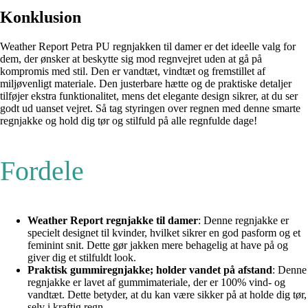
Konklusion
Weather Report Petra PU regnjakken til damer er det ideelle valg for
dem, der ønsker at beskytte sig mod regnvejret uden at gå på
kompromis med stil. Den er vandtæt, vindtæt og fremstillet af
miljøvenligt materiale. Den justerbare hætte og de praktiske detaljer
tilføjer ekstra funktionalitet, mens det elegante design sikrer, at du ser
godt ud uanset vejret. Så tag styringen over regnen med denne smarte
regnjakke og hold dig tør og stilfuld på alle regnfulde dage!
Fordele
Weather Report regnjakke til damer
: Denne regnjakke er
specielt designet til kvinder, hvilket sikrer en god pasform og et
feminint snit. Dette gør jakken mere behagelig at have på og
giver dig et stilfuldt look.
Praktisk gummiregnjakke; holder vandet på afstand
: Denne
regnjakke er lavet af gummimateriale, der er 100% vind- og
vandtæt. Dette betyder, at du kan være sikker på at holde dig tør,
selv i kraftig regn.