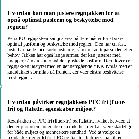
Hvordan kan man justere regnjakken for at
opnå optimal pasform og beskyttelse mod
regnen?
Petra PU regnjakken kan justeres på flere måder for at sikre
optimal pasform og beskyttelse mod regnen. Den har en fast,
justerbar hætte med snørejustering, så man kan tilpasse den efter
behov. Jakken har også lange ærmer, der kan justeres med
knapper, så man kan opnå den ønskede pasform. Derudover er
regnjakken udstyret med en gennemgående YKK-lynlås med en
knaplukket stormflap på fronten, der yder ekstra beskyttelse
mod regnen.
Hvordan påvirker regnjakkens PFC fri (fluor-
fri) og ftalatfri egenskaber miljøet?
Regnjakken er PFC fri (fluor-fri) og ftalatfri, hvilket betyder, at
den er produceret uden disse kemikalier, der kan være skadelige
for både miljøet og menneskers sundhed. Ved at vælge en
regnjakke, der er fri for PFC og ftalater, bidrager man til en