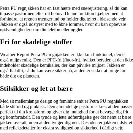
Petra PU regnjakken har en fast hætte med snørejustering, så du kan
tilpasse pasformen efter dit behov. Denne funktion hjælper med at
forhindre, at regnen trænger ind og holder dig tøjret i blæsende vejr.
Jakken er også udstyret med to åbne lommer, hvor du kan opbevare
nødvendigheder som din telefon eller nøgler.
Fri for skadelige stoffer
Weather Report Petra PU regnjakken er ikke kun funktionel, den er
også miljøvenlig. Den er PFC-fri (fluor-fri), hvilket betyder, at den ikke
indeholder skadelige kemikalier, der kan påvirke miljøet. Jakken er
også ftalatfri, så du kan være sikker på, at den er sikker at bruge for
både dig og planeten.
Stilsikker og let at bære
Med sit mellemlange design og feminine snit er Petra PU regnjakken
både stilfuld og praktisk. Den almindelige pasform sikrer, at den passer
perfekt til din kropsform og giver dig mulighed for at bevæge dig frit
og komfortabelt. Den tynde og lette udfærdigelse gør det nemt at bære
jakken overalt, uden at den tynger dig ned. Desuden er jakken udstyret
med refleksdetaljer for ekstra synlighed og sikkerhed i dårligt vejr.