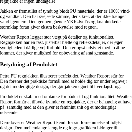
regnjakke er ingen undtagelse.
Jakken er fremstillet af tyndt og blødt PU materiale, der er 100% vind-
og vandtæt. Den har svejsede sømme, der sikrer, at der ikke trænger
vand igennem. Den gennemgående YKK-lynlås og knaplukkede
stormklap foran giver ekstra beskyttelse mod regnen.
Weather Report lægger stor vægt på detaljer og funktionalitet.
Regnjakken har en fast, justerbar hætte og refleksdetaljer, der øger
synligheden i dårlige vejrforhold. Den er også udstyret med to åbne
lommer, der giver mulighed for opbevaring af små genstande.
Betydning af Produktet
Petra PU regnjakken illustrerer perfekt det, Weather Report står for.
Den forener det praktiske formål med at holde dig tør under regnvejr
og det moderigtige design, der gør jakken egnet til hverdagsbrug.
Produktet er skabt med omtanke for både stil og funktionalitet. Weather
Report formår at tilbyde kvinder en regnjakke, der er behagelig at have
på, samtidig med at den giver et feminint snit og et moderigtigt
udseende.
Derudover er Weather Report kendt for sin fornemmelse af tidløst
design. Den mellemlange længde og logo grafikken bidrager til