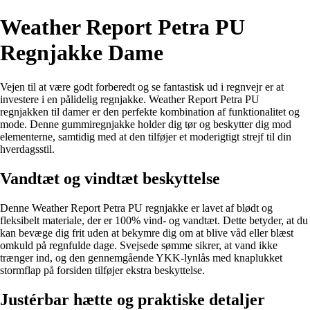
Weather Report Petra PU
Regnjakke Dame
Vejen til at være godt forberedt og se fantastisk ud i regnvejr er at
investere i en pålidelig regnjakke. Weather Report Petra PU
regnjakken til damer er den perfekte kombination af funktionalitet og
mode. Denne gummiregnjakke holder dig tør og beskytter dig mod
elementerne, samtidig med at den tilføjer et moderigtigt strejf til din
hverdagsstil.
Vandtæt og vindtæt beskyttelse
Denne Weather Report Petra PU regnjakke er lavet af blødt og
fleksibelt materiale, der er 100% vind- og vandtæt. Dette betyder, at du
kan bevæge dig frit uden at bekymre dig om at blive våd eller blæst
omkuld på regnfulde dage. Svejsede sømme sikrer, at vand ikke
trænger ind, og den gennemgående YKK-lynlås med knaplukket
stormflap på forsiden tilføjer ekstra beskyttelse.
Justérbar hætte og praktiske detaljer