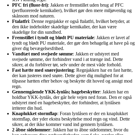
PFC fri (fluor-fri)
: Jakken er fremstillet uden brug af PFC
(perfluorerede kemikalier), hvilket gør den mere miljøvenlig og
skånsom mod naturen.
Ftalatfri
: Denne regnjakke er også ftalatfri, hvilket betyder, at
den ikke indeholder skadelige kemikalier, der kan være
skadelige for din sundhed.
Fremstillet i tyndt og blødt PU materiale
: Jakken er lavet af
tyndt og blødt PU materiale, der gør den behagelig at have på og
giver dig bevægelsesfrihed.
Vandtæt med svejsede sømme
: Jakken er udstyret med
svejsede sømme, der forhindrer vand i at trænge ind. Dette
sikrer, at du forbliver tør, selv under de mest våde forhold.
Fast hætte med snørejustering
: Regnjakken har en fast hætte,
der kan justeres med snøre. Dette giver dig mulighed for at
tilpasse hætten efter behov og beskytte dit hoved og ansigt mod
regn.
Gennemgående YKK-lynlås; hagebeskytter
: Jakken har en
holdbar YKK-lynlås, der går hele vejen ned foran. Den er også
udstyret med en hagebeskytter, der forhindrer, at lynlåsen
irriterer din hud.
Knaplukket stormflap
: Foran lynlåsen er der en knaplukket
stormflap, der yder ekstra beskyttelse mod regn og vind. Dette
sikrer, at der ikke kommer vand ind gennem lynlåsen.
2 åbne sidelommer
: Jakken har to åbne sidelommer, hvor du