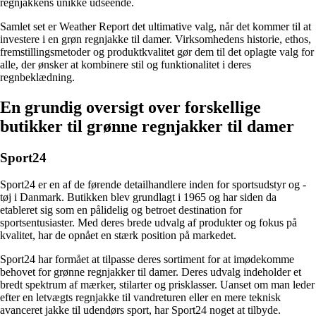
regnjakkens unikke udseende.
Samlet set er Weather Report det ultimative valg, når det kommer til at
investere i en grøn regnjakke til damer. Virksomhedens historie, ethos,
fremstillingsmetoder og produktkvalitet gør dem til det oplagte valg for
alle, der ønsker at kombinere stil og funktionalitet i deres
regnbeklædning.
En grundig oversigt over forskellige
butikker til grønne regnjakker til damer
Sport24
Sport24 er en af de førende detailhandlere inden for sportsudstyr og -
tøj i Danmark. Butikken blev grundlagt i 1965 og har siden da
etableret sig som en pålidelig og betroet destination for
sportsentusiaster. Med deres brede udvalg af produkter og fokus på
kvalitet, har de opnået en stærk position på markedet.
Sport24 har formået at tilpasse deres sortiment for at imødekomme
behovet for grønne regnjakker til damer. Deres udvalg indeholder et
bredt spektrum af mærker, stilarter og prisklasser. Uanset om man leder
efter en letvægts regnjakke til vandreturen eller en mere teknisk
avanceret jakke til udendørs sport, har Sport24 noget at tilbyde.