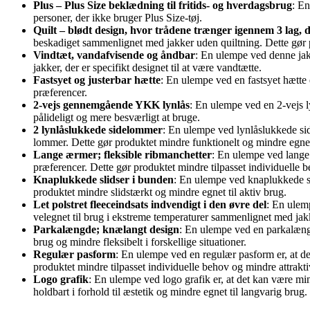
Plus – Plus Size beklædning til fritids- og hverdagsbrug
: En
personer, der ikke bruger Plus Size-tøj.
Quilt – blødt design, hvor trådene trænger igennem 3 lag, de
beskadiget sammenlignet med jakker uden quiltning. Dette gør 
Vindtæt, vandafvisende og åndbar
: En ulempe ved denne jakk
jakker, der er specifikt designet til at være vandtætte.
Fastsyet og justerbar hætte
: En ulempe ved en fastsyet hætte 
præferencer.
2-vejs gennemgående YKK lynlås
: En ulempe ved en 2-vejs ly
pålideligt og mere besværligt at bruge.
2 lynlåslukkede sidelommer
: En ulempe ved lynlåslukkede si
lommer. Dette gør produktet mindre funktionelt og mindre egnet 
Lange ærmer; fleksible ribmanchetter
: En ulempe ved lange 
præferencer. Dette gør produktet mindre tilpasset individuelle 
Knaplukkede slidser i bunden
: En ulempe ved knaplukkede sl
produktet mindre slidstærkt og mindre egnet til aktiv brug.
Let polstret fleeceindsats indvendigt i den øvre del
: En ulemp
velegnet til brug i ekstreme temperaturer sammenlignet med jakk
Parkalængde; knælangt design
: En ulempe ved en parkalængd
brug og mindre fleksibelt i forskellige situationer.
Regulær pasform
: En ulempe ved en regulær pasform er, at de
produktet mindre tilpasset individuelle behov og mindre attrakt
Logo grafik
: En ulempe ved logo grafik er, at det kan være mi
holdbart i forhold til æstetik og mindre egnet til langvarig brug.