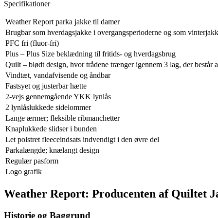
Specifikationer
Weather Report parka jakke til damer
Brugbar som hverdagsjakke i overgangsperioderne og som vinterjak
PFC fri (fluor-fri)
Plus – Plus Size beklædning til fritids- og hverdagsbrug
Quilt – blødt design, hvor trådene trænger igennem 3 lag, der består af
Vindtæt, vandafvisende og åndbar
Fastsyet og justerbar hætte
2-vejs gennemgående YKK lynlås
2 lynlåslukkede sidelommer
Lange ærmer; fleksible ribmanchetter
Knaplukkede slidser i bunden
Let polstret fleeceindsats indvendigt i den øvre del
Parkalængde; knælangt design
Regulær pasform
Logo grafik
Weather Report: Producenten af Quiltet Ja
Historie og Baggrund