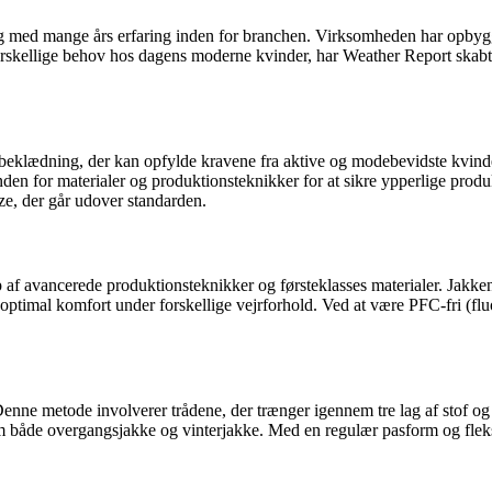
ed mange års erfaring inden for branchen. Virksomheden har opbygget et
rskellige behov hos dagens moderne kvinder, har Weather Report skabt e
d beklædning, der kan opfylde kravene fra aktive og modebevidste kvind
den for materialer og produktionsteknikker for at sikre ypperlige produkt
ize, der går udover standarden.
p af avancerede produktionsteknikker og førsteklasses materialer. Jakken
optimal komfort under forskellige vejrforhold. Ved at være PFC-fri (fluo
 Denne metode involverer trådene, der trænger igennem tre lag af stof og 
om både overgangsjakke og vinterjakke. Med en regulær pasform og flek