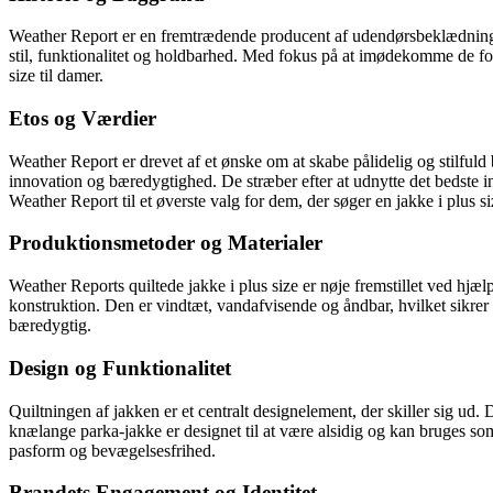
Weather Report er en fremtrædende producent af udendørsbeklædning m
stil, funktionalitet og holdbarhed. Med fokus på at imødekomme de fo
size til damer.
Etos og Værdier
Weather Report er drevet af et ønske om at skabe pålidelig og stilful
innovation og bæredygtighed. De stræber efter at udnytte det bedste in
Weather Report til et øverste valg for dem, der søger en jakke i plus s
Produktionsmetoder og Materialer
Weather Reports quiltede jakke i plus size er nøje fremstillet ved hjæl
konstruktion. Den er vindtæt, vandafvisende og åndbar, hvilket sikrer 
bæredygtig.
Design og Funktionalitet
Quiltningen af jakken er et centralt designelement, der skiller sig ud.
knælange parka-jakke er designet til at være alsidig og kan bruges s
pasform og bevægelsesfrihed.
Brandets Engagement og Identitet