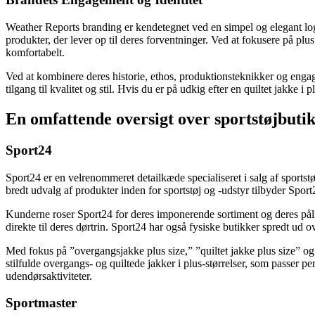
Weather Reports branding er kendetegnet ved en simpel og elegant log
produkter, der lever op til deres forventninger. Ved at fokusere på plu
komfortabelt.
Ved at kombinere deres historie, ethos, produktionsteknikker og engag
tilgang til kvalitet og stil. Hvis du er på udkig efter en quiltet jakke i
En omfattende oversigt over sportstøjbut
Sport24
Sport24 er en velrenommeret detailkæde specialiseret i salg af sports
bredt udvalg af produkter inden for sportstøj og -udstyr tilbyder Spor
Kunderne roser Sport24 for deres imponerende sortiment og deres pålid
direkte til deres dørtrin. Sport24 har også fysiske butikker spredt ud 
Med fokus på ”overgangsjakke plus size,” ”quiltet jakke plus size” o
stilfulde overgangs- og quiltede jakker i plus-størrelser, som passer pe
udendørsaktiviteter.
Sportmaster