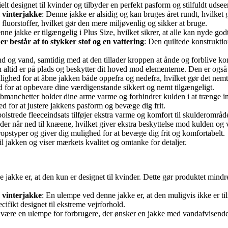
elt designet til kvinder og tilbyder en perfekt pasform og stilfuldt udse
 vinterjakke
: Denne jakke er alsidig og kan bruges året rundt, hvilket g
 fluorstoffer, hvilket gør den mere miljøvenlig og sikker at bruge.
nne jakke er tilgængelig i Plus Size, hvilket sikrer, at alle kan nyde god
r består af to stykker stof og en vattering
: Den quiltede konstruktio
d og vand, samtidig med at den tillader kroppen at ånde og forblive ko
en altid er på plads og beskytter dit hoved mod elementerne. Den er også 
lighed for at åbne jakken både oppefra og nedefra, hvilket gør det nemt
 for at opbevare dine værdigenstande sikkert og nemt tilgængeligt.
bmanchetter holder dine arme varme og forhindrer kulden i at trænge i
ed for at justere jakkens pasform og bevæge dig frit.
polstrede fleeceindsats tilføjer ekstra varme og komfort til skulderområde
der når ned til knæene, hvilket giver ekstra beskyttelse mod kulden og 
e kropstyper og giver dig mulighed for at bevæge dig frit og komfortabelt.
 til jakken og viser mærkets kvalitet og omtanke for detaljer.
jakke er, at den kun er designet til kvinder. Dette gør produktet mindre 
 vinterjakke
: En ulempe ved denne jakke er, at den muligvis ikke er ti
fikt designet til ekstreme vejrforhold.
et være en ulempe for forbrugere, der ønsker en jakke med vandafvisende