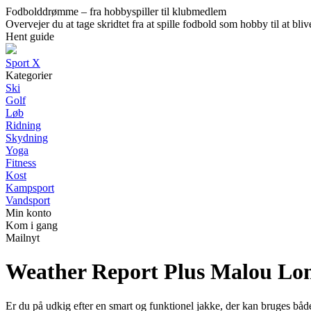
Fodbolddrømme – fra hobbyspiller til klubmedlem
Overvejer du at tage skridtet fra at spille fodbold som hobby til at b
Hent guide
Sport X
Kategorier
Ski
Golf
Løb
Ridning
Skydning
Yoga
Fitness
Kost
Kampsport
Vandsport
Min konto
Kom i gang
Mailnyt
Weather Report Plus Malou Lon
Er du på udkig efter en smart og funktionel jakke, der kan bruges bå