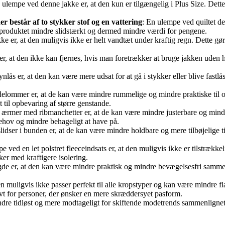
 ulempe ved denne jakke er, at den kun er tilgængelig i Plus Size. Det
r består af to stykker stof og en vattering
: En ulempe ved quiltet des
produktet mindre slidstærkt og dermed mindre værdi for pengene.
e er, at den muligvis ikke er helt vandtæt under kraftig regn. Dette g
er, at den ikke kan fjernes, hvis man foretrækker at bruge jakken uden hæ
nlås er, at den kan være mere udsat for at gå i stykker eller blive fast
delommer er, at de kan være mindre rummelige og mindre praktiske ti
til opbevaring af større genstande.
ærmer med ribmanchetter er, at de kan være mindre justerbare og mindre
behov og mindre behageligt at have på.
idser i bunden er, at de kan være mindre holdbare og mere tilbøjelige 
e ved en let polstret fleeceindsats er, at den muligvis ikke er tilstræk
er med kraftigere isolering.
e er, at den kan være mindre praktisk og mindre bevægelsesfri sammenl
n muligvis ikke passer perfekt til alle kropstyper og kan være mindre f
ivt for personer, der ønsker en mere skræddersyet pasform.
ndre tidløst og mere modtageligt for skiftende modetrends sammenlignet 