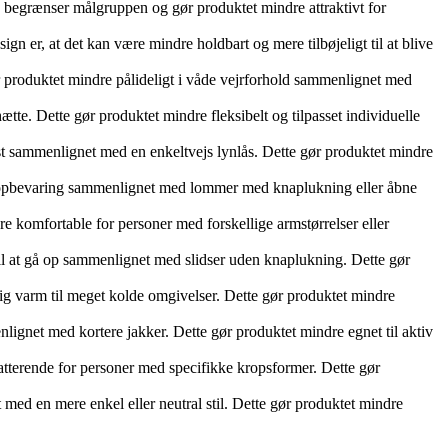
te begrænser målgruppen og gør produktet mindre attraktivt for
ign er, at det kan være mindre holdbart og mere tilbøjeligt til at blive
ør produktet mindre pålideligt i våde vejrforhold sammenlignet med
tte. Dette gør produktet mindre fleksibelt og tilpasset individuelle
låst sammenlignet med en enkeltvejs lynlås. Dette gør produktet mindre
l opbevaring sammenlignet med lommer med knaplukning eller åbne
 komfortable for personer med forskellige armstørrelser eller
til at gå op sammenlignet med slidser uden knaplukning. Dette gør
kelig varm til meget kolde omgivelser. Dette gør produktet mindre
ignet med kortere jakker. Dette gør produktet mindre egnet til aktiv
latterende for personer med specifikke kropsformer. Dette gør
med en mere enkel eller neutral stil. Dette gør produktet mindre