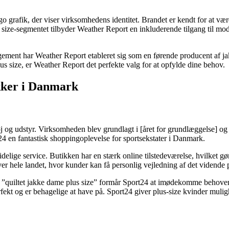
o grafik, der viser virksomhedens identitet. Brandet er kendt for at v
s size-segmentet tilbyder Weather Report en inkluderende tilgang til mode
ement har Weather Report etableret sig som en førende producent af jak
 plus size, er Weather Report det perfekte valg for at opfylde dine behov.
ikker i Danmark
tøj og udstyr. Virksomheden blev grundlagt i [året for grundlæggelse] og
t24 en fantastisk shoppingoplevelse for sportsekstater i Danmark.
elige service. Butikken har en stærk online tilstedeværelse, hvilket g
over hele landet, hvor kunder kan få personlig vejledning af det vidende 
g ”quiltet jakke dame plus size” formår Sport24 at imødekomme behovene
rfekt og er behagelige at have på. Sport24 giver plus-size kvinder muligh