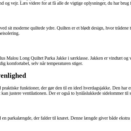
nd og vejr. Læs videre for at få alle de vigtige oplysninger, du har brug f
sit moderne quiltede ydre. Quilten er et blødt design, hvor trådene træ
eisolering.
us Malou Long Quiltet Parka Jakke i særklasse. Jakken er vindtæt og va
 dig komfortabel, selv når temperaturen stiger.
venlighed
aktiske funktioner, der gør den til en ideel hverdagsjakke. Den har en 
 kan justere ventilationen. Der er også to lynlåslukkede sidelommer til 
en parkalængde, der falder til knæet. Denne længde giver både ekstra d