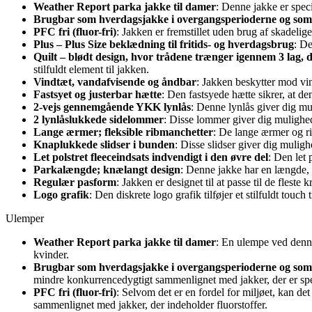
Weather Report parka jakke til damer
: Denne jakke er speci
Brugbar som hverdagsjakke i overgangsperioderne og som
PFC fri (fluor-fri)
: Jakken er fremstillet uden brug af skadelige
Plus – Plus Size beklædning til fritids- og hverdagsbrug
: De
Quilt – blødt design, hvor trådene trænger igennem 3 lag, de
stilfuldt element til jakken.
Vindtæt, vandafvisende og åndbar
: Jakken beskytter mod vin
Fastsyet og justerbar hætte
: Den fastsyede hætte sikrer, at d
2-vejs gennemgående YKK lynlås
: Denne lynlås giver dig mu
2 lynlåslukkede sidelommer
: Disse lommer giver dig mulighed
Lange ærmer; fleksible ribmanchetter
: De lange ærmer og ri
Knaplukkede slidser i bunden
: Disse slidser giver dig muligh
Let polstret fleeceindsats indvendigt i den øvre del
: Den let 
Parkalængde; knælangt design
: Denne jakke har en længde, 
Regulær pasform
: Jakken er designet til at passe til de flest
Logo grafik
: Den diskrete logo grafik tilføjer et stilfuldt touch
Ulemper
Weather Report parka jakke til damer
: En ulempe ved denne 
kvinder.
Brugbar som hverdagsjakke i overgangsperioderne og som
mindre konkurrencedygtigt sammenlignet med jakker, der er speci
PFC fri (fluor-fri)
: Selvom det er en fordel for miljøet, kan d
sammenlignet med jakker, der indeholder fluorstoffer.