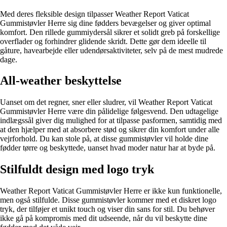
Med deres fleksible design tilpasser Weather Report Vaticat
Gummistøvler Herre sig dine fødders bevægelser og giver optimal
komfort. Den rillede gummiydersål sikrer et solidt greb på forskellige
overflader og forhindrer glidende skridt. Dette gør dem ideelle til
gåture, havearbejde eller udendørsaktiviteter, selv på de mest mudrede
dage.
All-weather beskyttelse
Uanset om det regner, sner eller sludrer, vil Weather Report Vaticat
Gummistøvler Herre være din pålidelige følgesvend. Den udtagelige
indlægssål giver dig mulighed for at tilpasse pasformen, samtidig med
at den hjælper med at absorbere stød og sikrer din komfort under alle
vejrforhold. Du kan stole på, at disse gummistøvler vil holde dine
fødder tørre og beskyttede, uanset hvad moder natur har at byde på.
Stilfuldt design med logo tryk
Weather Report Vaticat Gummistøvler Herre er ikke kun funktionelle,
men også stilfulde. Disse gummistøvler kommer med et diskret logo
tryk, der tilføjer et unikt touch og viser din sans for stil. Du behøver
ikke gå på kompromis med dit udseende, når du vil beskytte dine