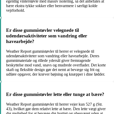
egentlig vinterstøvle med massiv isolering, så det anbefales at
bære ekstra tykke sokker eller benvarmere i særligt kolde
vejrforhold.
Er disse gummistøvler velegnede til
udendørsaktiviteter som vandring eller
havearbejde?
Weather Report gummistøvler til herrer er velegnede til
udendørsaktiviteter som vandring eller havearbejde. Deres
gummimateriale og rillede ydersål giver fremragende
beskyttelse mod vand, snavs og mudrede overflader. Det korte
skaft og fleksible design gør det nemt at bevæge sig frit og
udføre opgaver, der kræver bøjning og knæpper i dine fødder.
Er disse gummistøvler lette eller tunge at bære?
Weather Report gummistøvler til herrer vejer kun 527 g (Str.
43), hvilket gør dem relativt lette at bære. Den lette vægt giver
dig mulighed for at bevæge dig hurtigt og ubesværet uden at