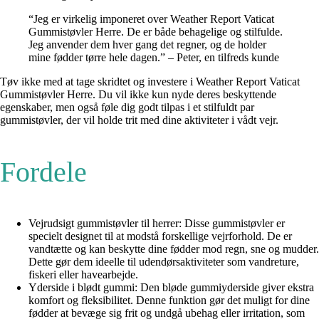
“Jeg er virkelig imponeret over Weather Report Vaticat
Gummistøvler Herre. De er både behagelige og stilfulde.
Jeg anvender dem hver gang det regner, og de holder
mine fødder tørre hele dagen.” – Peter, en tilfreds kunde
Tøv ikke med at tage skridtet og investere i Weather Report Vaticat
Gummistøvler Herre. Du vil ikke kun nyde deres beskyttende
egenskaber, men også føle dig godt tilpas i et stilfuldt par
gummistøvler, der vil holde trit med dine aktiviteter i vådt vejr.
Fordele
Vejrudsigt gummistøvler til herrer: Disse gummistøvler er
specielt designet til at modstå forskellige vejrforhold. De er
vandtætte og kan beskytte dine fødder mod regn, sne og mudder.
Dette gør dem ideelle til udendørsaktiviteter som vandreture,
fiskeri eller havearbejde.
Yderside i blødt gummi: Den bløde gummiyderside giver ekstra
komfort og fleksibilitet. Denne funktion gør det muligt for dine
fødder at bevæge sig frit og undgå ubehag eller irritation, som