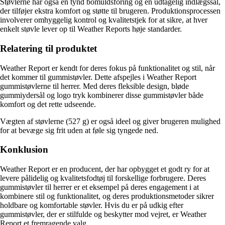
Støvlerne har også en tynd bomuldsforing og en udtagelig indlægssål,
der tilføjer ekstra komfort og støtte til brugeren. Produktionsprocessen
involverer omhyggelig kontrol og kvalitetstjek for at sikre, at hver
enkelt støvle lever op til Weather Reports høje standarder.
Relatering til produktet
Weather Report er kendt for deres fokus på funktionalitet og stil, når
det kommer til gummistøvler. Dette afspejles i Weather Report
gummistøvlerne til herrer. Med deres fleksible design, bløde
gummiydersål og logo tryk kombinerer disse gummistøvler både
komfort og det rette udseende.
Vægten af støvlerne (527 g) er også ideel og giver brugeren mulighed
for at bevæge sig frit uden at føle sig tyngede ned.
Konklusion
Weather Report er en producent, der har opbygget et godt ry for at
levere pålidelig og kvalitetsfodtøj til forskellige forbrugere. Deres
gummistøvler til herrer er et eksempel på deres engagement i at
kombinere stil og funktionalitet, og deres produktionsmetoder sikrer
holdbare og komfortable støvler. Hvis du er på udkig efter
gummistøvler, der er stilfulde og beskytter mod vejret, er Weather
Report et fremragende valg.