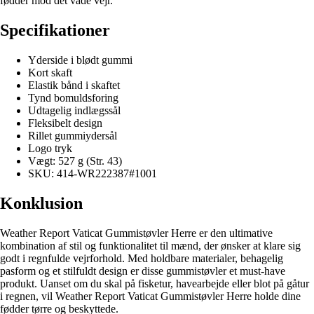
fødder mod det våde vejr.
Specifikationer
Yderside i blødt gummi
Kort skaft
Elastik bånd i skaftet
Tynd bomuldsforing
Udtagelig indlægssål
Fleksibelt design
Rillet gummiydersål
Logo tryk
Vægt: 527 g (Str. 43)
SKU: 414-WR222387#1001
Konklusion
Weather Report Vaticat Gummistøvler Herre er den ultimative
kombination af stil og funktionalitet til mænd, der ønsker at klare sig
godt i regnfulde vejrforhold. Med holdbare materialer, behagelig
pasform og et stilfuldt design er disse gummistøvler et must-have
produkt. Uanset om du skal på fisketur, havearbejde eller blot på gåtur
i regnen, vil Weather Report Vaticat Gummistøvler Herre holde dine
fødder tørre og beskyttede.