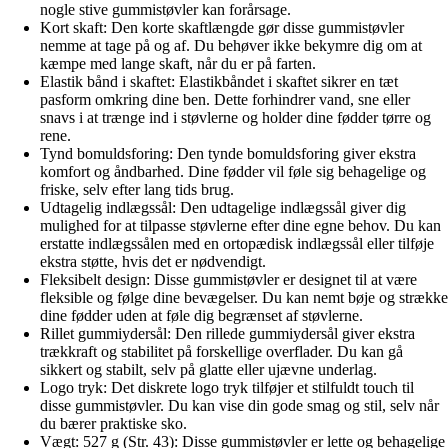
nogle stive gummistøvler kan forårsage.
Kort skaft: Den korte skaftlængde gør disse gummistøvler
nemme at tage på og af. Du behøver ikke bekymre dig om at
kæmpe med lange skaft, når du er på farten.
Elastik bånd i skaftet: Elastikbåndet i skaftet sikrer en tæt
pasform omkring dine ben. Dette forhindrer vand, sne eller
snavs i at trænge ind i støvlerne og holder dine fødder tørre og
rene.
Tynd bomuldsforing: Den tynde bomuldsforing giver ekstra
komfort og åndbarhed. Dine fødder vil føle sig behagelige og
friske, selv efter lang tids brug.
Udtagelig indlægssål: Den udtagelige indlægssål giver dig
mulighed for at tilpasse støvlerne efter dine egne behov. Du kan
erstatte indlægssålen med en ortopædisk indlægssål eller tilføje
ekstra støtte, hvis det er nødvendigt.
Fleksibelt design: Disse gummistøvler er designet til at være
fleksible og følge dine bevægelser. Du kan nemt bøje og strække
dine fødder uden at føle dig begrænset af støvlerne.
Rillet gummiydersål: Den rillede gummiydersål giver ekstra
trækkraft og stabilitet på forskellige overflader. Du kan gå
sikkert og stabilt, selv på glatte eller ujævne underlag.
Logo tryk: Det diskrete logo tryk tilføjer et stilfuldt touch til
disse gummistøvler. Du kan vise din gode smag og stil, selv når
du bærer praktiske sko.
Vægt: 527 g (Str. 43): Disse gummistøvler er lette og behagelige