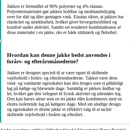
Jakken er fremstillet af 96% polyester og 4% elastan.
Polyestermaterialet gør jakken holdbar og modstandsdygtig
over for slid og tåler gentagen vask. Elastan sikrer, at jakken har
elasticitet og strækbarhed, hvilket giver bevægelsesfrihed og
komfort under aktivitet. Samlet set resulterer kombinationen af
disse materialer i en jakke, der er både slidstærk og fleksibel.
Hvordan kan denne jakke bedst anvendes i
forårs- og efterårsmånederne?
Jakken er designet specielt til at være egnet til skiftende
vejrforhold i forårs- og efterårsmånederne. Takket være dens
vind- og vandtætte egenskaber kan den bruges som et pålideligt
lag på kølige og blæsende dage. Samtidig er jakken åndbar og
let, hvilket gør den velegnet til fysisk aktivitet og udendørs leg.
Den kan bæres alene som en let jakke eller kombineres med en
ekstra isolerende lag på køligere dage. Med sin alsidige design
og egenskaber er denne jakke et effektivt valg til at tackle
skiftende vejrforhold i foråret og efteråret.