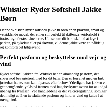
Whistler Ryder Softshell Jakke
Børn
Denne Whistler Ryder softshell jakke til børn er en praktisk, smart og
velsiddende model, der egner sig perfekt til skiftende vejrforhold i
forårs- og efterårsmånederne. Uanset om dit barn skal ud at lege i
parken, på cykeltur eller på skovtur, vil denne jakke være en pålidelig
og komfortabel følgesvend.
Perfekt pasform og beskyttelse mod vejr og
vind
Ryder softshell jakken fra Whistler har en almindelig pasform, der
sikrer god bevægelsesfrihed for dit barn. Den er forsynet med en fast,
justerbar hætte, som kan tilpasses efter behov. Yderligere har jakken en
gennemgående lynlås på fronten med hagebeskytter øverst for at undgå
ubehag fra lynlåsen. Ved håndleddene er der velcroregulering, som gør
det muligt at få en tætsluttende pasform og hindrer vind og kulde i at
trænge ind.