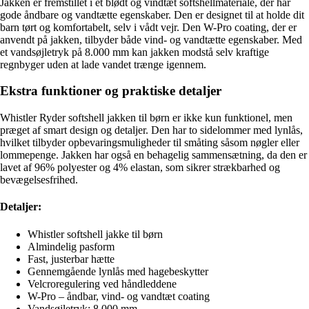
Jakken er fremstillet i et blødt og vindtæt softshellmateriale, der har
gode åndbare og vandtætte egenskaber. Den er designet til at holde dit
barn tørt og komfortabelt, selv i vådt vejr. Den W-Pro coating, der er
anvendt på jakken, tilbyder både vind- og vandtætte egenskaber. Med
et vandsøjletryk på 8.000 mm kan jakken modstå selv kraftige
regnbyger uden at lade vandet trænge igennem.
Ekstra funktioner og praktiske detaljer
Whistler Ryder softshell jakken til børn er ikke kun funktionel, men
præget af smart design og detaljer. Den har to sidelommer med lynlås,
hvilket tilbyder opbevaringsmuligheder til småting såsom nøgler eller
lommepenge. Jakken har også en behagelig sammensætning, da den er
lavet af 96% polyester og 4% elastan, som sikrer strækbarhed og
bevægelsesfrihed.
Detaljer:
Whistler softshell jakke til børn
Almindelig pasform
Fast, justerbar hætte
Gennemgående lynlås med hagebeskytter
Velcroregulering ved håndleddene
W-Pro – åndbar, vind- og vandtæt coating
Vandsøjletryk: 8.000 mm