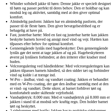
Whistler softshell jakke til børn: Denne jakke er specielt designet
til børn og passer perfekt til deres behov. Den er holdbar og kan
modstå leg og aktivitet, samtidig med at den giver optimal
komfort.
Almindelig pasform: Jakken har en almindelig pasform, der
passer til de fleste børn. Den giver bevægelsesfrihed og er
behagelig at have på.
Fast, justerbar hætte: Med en fast og justerbar hætte kan jakken
beskytte barnets hoved og ansigt mod vind og vejr. Hætten kan
tilpasses efter behov for optimal komfort.
Gennemgående lynlås med hagebeskytter: Den gennemgående
lynlås gør det nemt at tage jakken af og på. Hagebeskytteren
øverst på lynlåsen forhindrer, at den irriterer eller kradser mod
huden.
Velcroregulering ved håndleddene: Med velcroreguleringen kan
jakken tilpasses barnets håndled, så den sidder tæt og forhindrer
vind og kulde i at trænge ind.
W-Pro – åndbar, vind- og vandtæt coating: Jakken er behandlet
med en W-Pro coating, der gør den åndbar samtidig med at den
er vind- og vandtæt. Dette sikrer, at barnet forbliver tørt og
komfortabelt under skiftende vejrforhold.
Vandsøjletryk: 8.000 mm: Med et vandsøjletryk på 8.000 mm er
jakken i stand til at modstå selv kraftig regn. Den holder barnet
tørt og beskyttet.
2 sidelommer med lynlås: Jakken har to praktiske sidelommer