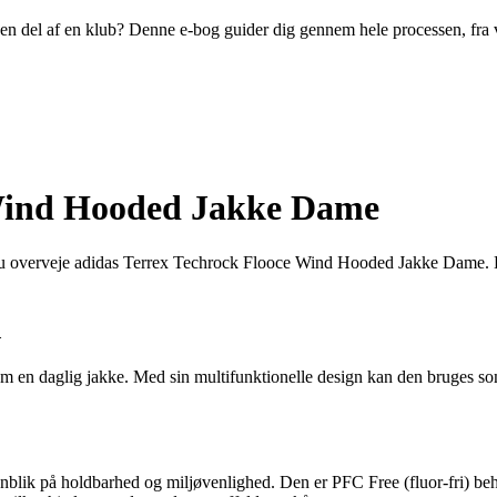
ive en del af en klub? Denne e-bog guider dig gennem hele processen, fra
 Wind Hooded Jakke Dame
du overveje adidas Terrex Techrock Flooce Wind Hooded Jakke Dame. Den
d
om en daglig jakke. Med sin multifunktionelle design kan den bruges som
k på holdbarhed og miljøvenlighed. Den er PFC Free (fluor-fri) behand