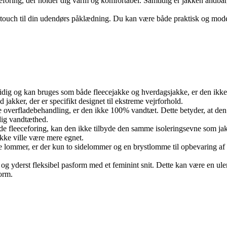
eforing, der holder dig varm og komfortabel. Samtidig er jakken åndbar, 
fuldt touch til din udendørs påklædning. Du kan være både praktisk og mo
idig og kan bruges som både fleecejakke og hverdagsjakke, er den ikke 
jakker, der er specifikt designet til ekstreme vejrforhold.
overfladebehandling, er den ikke 100% vandtæt. Dette betyder, at den k
dig vandtæthed.
de fleeceforing, kan den ikke tilbyde den samme isoleringsevne som ja
kke ville være mere egnet.
e lommer, er der kun to sidelommer og en brystlomme til opbevaring af
og yderst fleksibel pasform med et feminint snit. Dette kan være en ulem
orm.