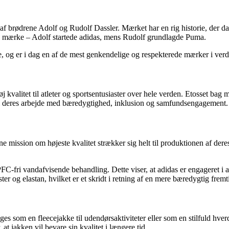
af brødrene Adolf og Rudolf Dassler. Mærket har en rig historie, der da
res mærke – Adolf startede adidas, mens Rudolf grundlagde Puma.
, og er i dag en af de mest genkendelige og respekterede mærker i verd
høj kvalitet til atleter og sportsentusiaster over hele verden. Etosset ba
es i deres arbejde med bæredygtighed, inklusion og samfundsengagement.
mission om højeste kvalitet strækker sig helt til produktionen af deres 
C-fri vandafvisende behandling. Dette viser, at adidas er engageret i 
r og elastan, hvilket er et skridt i retning af en mere bæredygtig fremt
ges som en fleecejakke til udendørsaktiviteter eller som en stilfuld hve
at jakken vil bevare sin kvalitet i længere tid.