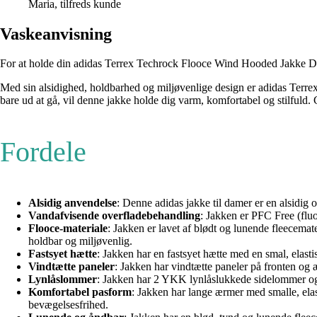
Maria, tilfreds kunde
Vaskeanvisning
For at holde din adidas Terrex Techrock Flooce Wind Hooded Jakke Dame 
Med sin alsidighed, holdbarhed og miljøvenlige design er adidas Terr
bare ud at gå, vil denne jakke holde dig varm, komfortabel og stilfuld. G
Fordele
Alsidig anvendelse
: Denne adidas jakke til damer er en alsidig 
Vandafvisende overfladebehandling
: Jakken er PFC Free (fluo
Flooce-materiale
: Jakken er lavet af blødt og lunende fleecemate
holdbar og miljøvenlig.
Fastsyet hætte
: Jakken har en fastsyet hætte med en smal, elastis
Vindtætte paneler
: Jakken har vindtætte paneler på fronten og 
Lynlåslommer
: Jakken har 2 YKK lynlåslukkede sidelommer og 
Komfortabel pasform
: Jakken har lange ærmer med smalle, elast
bevægelsesfrihed.