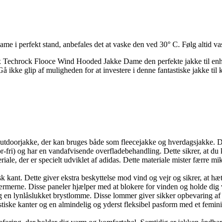
i perfekt stand, anbefales det at vaske den ved 30° C. Følg altid vaske
ex Techrock Flooce Wind Hooded Jakke Dame den perfekte jakke til enhv
å ikke glip af muligheden for at investere i denne fantastiske jakke til 
outdoorjakke, der kan bruges både som fleecejakke og hverdagsjakke. Dette
r-fri) og har en vandafvisende overfladebehandling. Dette sikrer, at du 
riale, der er specielt udviklet af adidas. Dette materiale mister færre mi
k kant. Dette giver ekstra beskyttelse mod vind og vejr og sikrer, at hæt
ærmerne. Disse paneler hjælper med at blokere for vinden og holde dig v
en lynlåslukket brystlomme. Disse lommer giver sikker opbevaring af 
iske kanter og en almindelig og yderst fleksibel pasform med et feminint