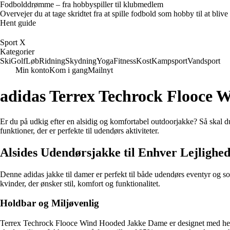
Fodbolddrømme – fra hobbyspiller til klubmedlem
Overvejer du at tage skridtet fra at spille fodbold som hobby til at bl
Hent guide
Sport X
Kategorier
Ski
Golf
Løb
Ridning
Skydning
Yoga
Fitness
Kost
Kampsport
Vandsport
Min konto
Kom i gang
Mailnyt
adidas Terrex Techrock Flooce
Er du på udkig efter en alsidig og komfortabel outdoorjakke? Så skal 
funktioner, der er perfekte til udendørs aktiviteter.
Alsides Udendørsjakke til Enhver Lejlighe
Denne adidas jakke til damer er perfekt til både udendørs eventyr og s
kvinder, der ønsker stil, komfort og funktionalitet.
Holdbar og Miljøvenlig
Terrex Techrock Flooce Wind Hooded Jakke Dame er designet med henbli