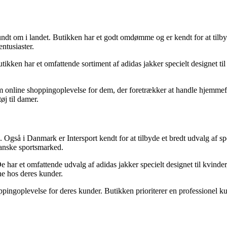
dt om i landet. Butikken har et godt omdømme og er kendt for at tilbyde
ntusiaster.
ikken har et omfattende sortiment af adidas jakker specielt designet til 
em online shoppingoplevelse for dem, der foretrækker at handle hjemmef
øj til damer.
. Også i Danmark er Intersport kendt for at tilbyde et bredt udvalg af s
danske sportsmarked.
 De har et omfattende udvalg af adidas jakker specielt designet til kvinde
ne hos deres kunder.
ingoplevelse for deres kunder. Butikken prioriterer en professionel kund