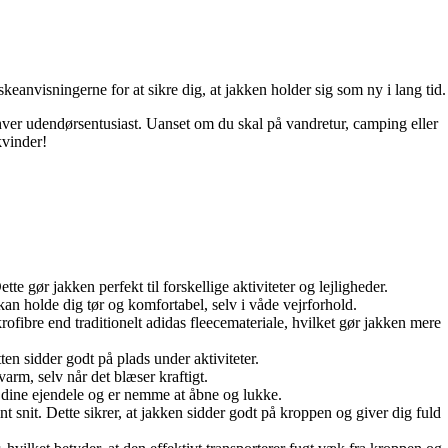
anvisningerne for at sikre dig, at jakken holder sig som ny i lang tid.
er udendørsentusiast. Uanset om du skal på vandretur, camping eller
kvinder!
 gør jakken perfekt til forskellige aktiviteter og lejligheder.
kan holde dig tør og komfortabel, selv i våde vejrforhold.
krofibre end traditionelt adidas fleecemateriale, hvilket gør jakken mere
ten sidder godt på plads under aktiviteter.
arm, selv når det blæser kraftigt.
dine ejendele og er nemme at åbne og lukke.
 snit. Dette sikrer, at jakken sidder godt på kroppen og giver dig fuld