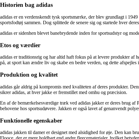
Historien bag adidas
adidas er en verdenskendt tysk sportsmærke, der blev grundlagt i 1949 
sportsfodtøj sammen. Dog splittede de senere sig og startede hver de
adidas er sidenhen blevet banebrydende inden for sportsudstyr og mode
Etos og værdier
adidas er traditionsrig og har altid haft fokus på at levere produkter af 
på, at sport kan ændre liv og skabe en bedre verden, og dette afspejl
Produktion og kvalitet
adidas går aldrig på kompromis med kvaliteten af deres produkter. Denne 
sikrer adidas, at hver jakke er fremstillet med omhu og præcision.
En af de bemærkelsesværdige træk ved adidas jakker er deres brug af PF
behovene hos sportsudøvere. Jakken er også lavet af genanvendt polyeste
Funktionelle egenskaber
adidas jakken til damer er designet med alsidighed for øje. Den kan bru
Flooce, der er mere holdbart end andre fleecematerialer, hvilket betyder, 