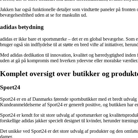
Jakken har også funktionelle detaljer som vindtætte paneler på fronte
bevægelsesfrihed uden at se for maskulin ud.
adidas betydning
adidas er ikke bare et sportsmærke – det er en global bevægelse. Som e
bruger også sin indflydelse til at støtte en bred vifte af initiativer, her
Med adidas dedikation til innovation, kvalitet og bæredygtighed inden f
uden at gå på kompromis med hverken ydeevne eller moralske værdier
Komplet oversigt over butikker og produkte
Sport24
Sport24 er en af Danmarks førende sportsbutikker med et bredt udvalg a
Kundeanmeldelserne af Sport24 er generelt positive, og butikken har en
Sport24 er kendt for sit store udvalg af sportsmærker og kvalitetsprodu
forskellige adidas jakker specielt designet til kvinder, herunder trænings
Det unikke ved Sport24 er det store udvalg af produkter og den omfatten
damer.