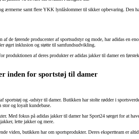
n og ærmerne samt flere YKK lynlåslommer til sikker opbevaring. Den ha
n af de førende producenter af sportsudstyr og mode, har adidas en eno
under øget inklusion og støtte til samfundsudvikling.
or produktionen af deres produkter er adidas jakker til damer en første
.
r inden for sportstøj til damer
f sportstøj og -udstyr til damer. Butikken har stolte rødder i sportsve
 stor og loyalt kundebase.
kter. Med fokus på adidas jakker til damer har Sport24 sørget for at hav
jakker, lette jakker og mere.
de viden, butikken har om sportsprodukter. Deres ekspertteam er altid kl