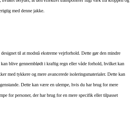
hvilket betyder, at den effektivt transporterer fugt væk fra kroppen og
derigtig med denne jakke.
designet til at modstå ekstreme vejrforhold. Dette gør den mindre
an blive gennemblødt i kraftig regn eller våde forhold, hvilket kan
kker med tykkere og mere avancerede isoleringsmaterialer. Dette kan
 genstande. Dette kan være en ulempe, hvis du har brug for mere
pe for personer, der har brug for en mere specifik eller tilpasset