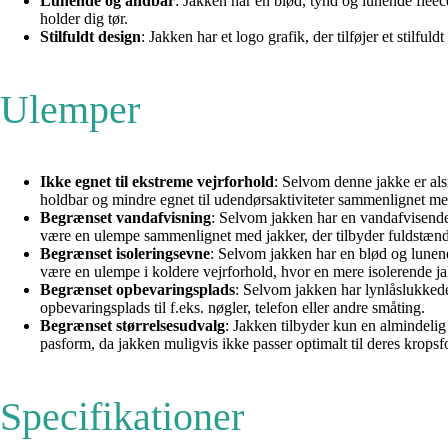
Lunende og åndbar
: Jakken har en blød, tynd og lunende fleec
holder dig tør.
Stilfuldt design
: Jakken har et logo grafik, der tilføjer et stil
Ulemper
Ikke egnet til ekstreme vejrforhold
: Selvom denne jakke er als
holdbar og mindre egnet til udendørsaktiviteter sammenlignet med 
Begrænset vandafvisning
: Selvom jakken har en vandafvisende 
være en ulempe sammenlignet med jakker, der tilbyder fuldstæn
Begrænset isoleringsevne
: Selvom jakken har en blød og lunen
være en ulempe i koldere vejrforhold, hvor en mere isolerende ja
Begrænset opbevaringsplads
: Selvom jakken har lynlåslukked
opbevaringsplads til f.eks. nøgler, telefon eller andre småting.
Begrænset størrelsesudvalg
: Jakken tilbyder kun en almindelig 
pasform, da jakken muligvis ikke passer optimalt til deres kropsf
Specifikationer