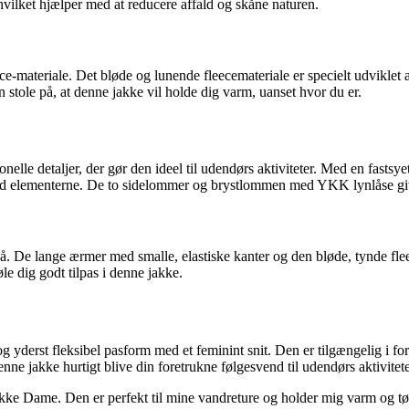
hvilket hjælper med at reducere affald og skåne naturen.
materiale. Det bløde og lunende fleecemateriale er specielt udviklet a
stole på, at denne jakke vil holde dig varm, uanset hvor du er.
e detaljer, der gør den ideel til udendørs aktiviteter. Med en fastsyet
 mod elementerne. De to sidelommer og brystlommen med YKK lynlåse giv
å. De lange ærmer med smalle, elastiske kanter og den bløde, tynde fle
øle dig godt tilpas i denne jakke.
st fleksibel pasform med et feminint snit. Den er tilgængelig i forskell
e jakke hurtigt blive din foretrukne følgesvend til udendørs aktivitete
e Dame. Den er perfekt til mine vandreture og holder mig varm og tør.