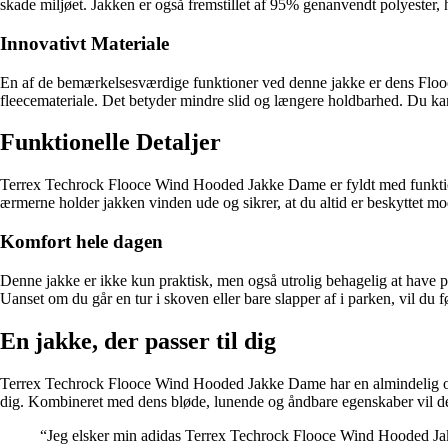
skade miljøet. Jakken er også fremstillet af 95% genanvendt polyester, 
Innovativt Materiale
En af de bemærkelsesværdige funktioner ved denne jakke er dens Flooce-
fleecemateriale. Det betyder mindre slid og længere holdbarhed. Du kan 
Funktionelle Detaljer
Terrex Techrock Flooce Wind Hooded Jakke Dame er fyldt med funktionell
ærmerne holder jakken vinden ude og sikrer, at du altid er beskyttet
Komfort hele dagen
Denne jakke er ikke kun praktisk, men også utrolig behagelig at have p
Uanset om du går en tur i skoven eller bare slapper af i parken, vil du f
En jakke, der passer til dig
Terrex Techrock Flooce Wind Hooded Jakke Dame har en almindelig og yder
dig. Kombineret med dens bløde, lunende og åndbare egenskaber vil denn
“Jeg elsker min adidas Terrex Techrock Flooce Wind Hooded Jakk