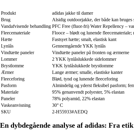
Produkt
adidas jakke til damer
Brug
Alsidig outdoorjakke, der både kan bruges
Vandafvisende behandling
PFC Free (fluor-fri) Water Repellency – v
Fleecemateriale
Flooce – blødt og lunende fleecemateriale; m
Hætte
Fastsyet hætte; smalt, elastisk kant
Lynlås
Gennemgående YKK lynlås
Vindtætte paneler
Vindtætte paneler på fronten og ærmerne
Lommer
2 YKK lynlåslukkede sidelommer
Brystlomme
YKK lynlåslukkede brystlomme
Ærmer
Lange ærmer; smalle, elastiske kanter
Fleeceforing
Blød, tynd og lunende fleeceforing
Pasform
Almindelig og yderst fleksibel pasform; fem
Materiale
95% genanvendt polyester, 5% elastan
Paneler
78% polyamid, 22% elastan
Vaskeanvisning
30° C
SKU
2-H55933#AEDQ
En dybdegående analyse af adidas: Fra etik