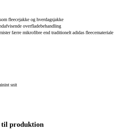
 som fleecejakke og hverdagsjakke
andafvisende overfladebehandling
ister færre mikrofibre end traditionelt adidas fleecemateriale
inint snit
 til produktion