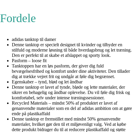
Fordele
adidas tanktop til damer
Denne tanktop er specielt designet til kvinder og tilbyder en
stilfuld og moderne løsning til både hverdagsbrug og let træning.
Den er perfekt til at skabe et afslappet og sporty look.
Pasform – loose fit
Tanktoppen har en løs pasform, der giver dig fuld
bevægelsesfrihed og komfort under dine aktiviteter. Den tillader
dig at trække vejret frit og undgår at føle dig begrænset.
Egenskaber – tynd, blød og let åndbar
Denne tanktop er lavet af tynde, bløde og lette materialer, der
sikrer en behagelig og åndbar oplevelse. Du vil føle dig frisk og
komfortabel, selv under intense træningssessioner.
Recycled Materials – mindst 50% af produktet er lavet af
genanvendte materialer som en del af adidas ambition om at gøre
ende på plastikaffald
Denne tanktop er fremstillet med mindst 50% genanvendte
materialer, hvilket gør den til et miljøvenligt valg. Ved at købe
dette produkt bidrager du til at reducere plastikaffald og støtte