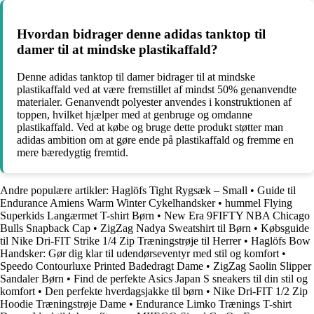
Hvordan bidrager denne adidas tanktop til
damer til at mindske plastikaffald?
Denne adidas tanktop til damer bidrager til at mindske
plastikaffald ved at være fremstillet af mindst 50% genanvendte
materialer. Genanvendt polyester anvendes i konstruktionen af
toppen, hvilket hjælper med at genbruge og omdanne
plastikaffald. Ved at købe og bruge dette produkt støtter man
adidas ambition om at gøre ende på plastikaffald og fremme en
mere bæredygtig fremtid.
Andre populære artikler:
Haglöfs Tight Rygsæk – Small
•
Guide til
Endurance Amiens Warm Winter Cykelhandsker
•
hummel Flying
Superkids Langærmet T-shirt Børn
•
New Era 9FIFTY NBA Chicago
Bulls Snapback Cap
•
ZigZag Nadya Sweatshirt til Børn
•
Købsguide
til Nike Dri-FIT Strike 1/4 Zip Træningstrøje til Herrer
•
Haglöfs Bow
Handsker: Gør dig klar til udendørseventyr med stil og komfort
•
Speedo Contourluxe Printed Badedragt Dame
•
ZigZag Saolin Slipper
Sandaler Børn
•
Find de perfekte Asics Japan S sneakers til din stil og
komfort
•
Den perfekte hverdagsjakke til børn
•
Nike Dri-FIT 1/2 Zip
Hoodie Træningstrøje Dame
•
Endurance Limko Trænings T-shirt