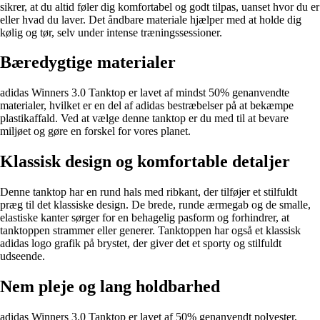
sikrer, at du altid føler dig komfortabel og godt tilpas, uanset hvor du er
eller hvad du laver. Det åndbare materiale hjælper med at holde dig
kølig og tør, selv under intense træningssessioner.
Bæredygtige materialer
adidas Winners 3.0 Tanktop er lavet af mindst 50% genanvendte
materialer, hvilket er en del af adidas bestræbelser på at bekæmpe
plastikaffald. Ved at vælge denne tanktop er du med til at bevare
miljøet og gøre en forskel for vores planet.
Klassisk design og komfortable detaljer
Denne tanktop har en rund hals med ribkant, der tilføjer et stilfuldt
præg til det klassiske design. De brede, runde ærmegab og de smalle,
elastiske kanter sørger for en behagelig pasform og forhindrer, at
tanktoppen strammer eller generer. Tanktoppen har også et klassisk
adidas logo grafik på brystet, der giver det et sporty og stilfuldt
udseende.
Nem pleje og lang holdbarhed
adidas Winners 3.0 Tanktop er lavet af 50% genanvendt polyester,