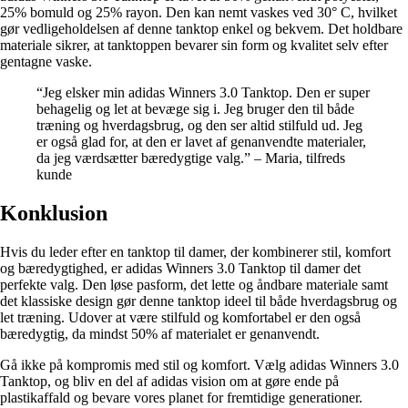
25% bomuld og 25% rayon. Den kan nemt vaskes ved 30° C, hvilket
gør vedligeholdelsen af ​​denne tanktop enkel og bekvem. Det holdbare
materiale sikrer, at tanktoppen bevarer sin form og kvalitet selv efter
gentagne vaske.
“Jeg elsker min adidas Winners 3.0 Tanktop. Den er super
behagelig og let at bevæge sig i. Jeg bruger den til både
træning og hverdagsbrug, og den ser altid stilfuld ud. Jeg
er også glad for, at den er lavet af genanvendte materialer,
da jeg værdsætter bæredygtige valg.” – Maria, tilfreds
kunde
Konklusion
Hvis du leder efter en tanktop til damer, der kombinerer stil, komfort
og bæredygtighed, er adidas Winners 3.0 Tanktop til damer det
perfekte valg. Den løse pasform, det lette og åndbare materiale samt
det klassiske design gør denne tanktop ideel til både hverdagsbrug og
let træning. Udover at være stilfuld og komfortabel er den også
bæredygtig, da mindst 50% af materialet er genanvendt.
Gå ikke på kompromis med stil og komfort. Vælg adidas Winners 3.0
Tanktop, og bliv en del af adidas vision om at gøre ende på
plastikaffald og bevare vores planet for fremtidige generationer.