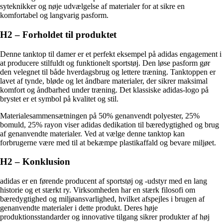
syteknikker og nøje udvælgelse af materialer for at sikre en
komfortabel og langvarig pasform.
H2 – Forholdet til produktet
Denne tanktop til damer er et perfekt eksempel på adidas engagement i
at producere stilfuldt og funktionelt sportstøj. Den løse pasform gør
den velegnet til både hverdagsbrug og lettere træning. Tanktoppen er
lavet af tynde, bløde og let åndbare materialer, der sikrer maksimal
komfort og åndbarhed under træning. Det klassiske adidas-logo på
brystet er et symbol på kvalitet og stil.
Materialesammensætningen på 50% genanvendt polyester, 25%
bomuld, 25% rayon viser adidas dedikation til bæredygtighed og brug
af genanvendte materialer. Ved at vælge denne tanktop kan
forbrugerne være med til at bekæmpe plastikaffald og bevare miljøet.
H2 – Konklusion
adidas er en førende producent af sportstøj og -udstyr med en lang
historie og et stærkt ry. Virksomheden har en stærk filosofi om
bæredygtighed og miljøansvarlighed, hvilket afspejles i brugen af
genanvendte materialer i dette produkt. Deres høje
produktionsstandarder og innovative tilgang sikrer produkter af høj