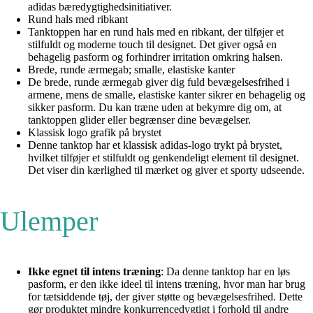
adidas bæredygtighedsinitiativer.
Rund hals med ribkant
Tanktoppen har en rund hals med en ribkant, der tilføjer et
stilfuldt og moderne touch til designet. Det giver også en
behagelig pasform og forhindrer irritation omkring halsen.
Brede, runde ærmegab; smalle, elastiske kanter
De brede, runde ærmegab giver dig fuld bevægelsesfrihed i
armene, mens de smalle, elastiske kanter sikrer en behagelig og
sikker pasform. Du kan træne uden at bekymre dig om, at
tanktoppen glider eller begrænser dine bevægelser.
Klassisk logo grafik på brystet
Denne tanktop har et klassisk adidas-logo trykt på brystet,
hvilket tilføjer et stilfuldt og genkendeligt element til designet.
Det viser din kærlighed til mærket og giver et sporty udseende.
Ulemper
Ikke egnet til intens træning
: Da denne tanktop har en løs
pasform, er den ikke ideel til intens træning, hvor man har brug
for tætsiddende tøj, der giver støtte og bevægelsesfrihed. Dette
gør produktet mindre konkurrencedygtigt i forhold til andre