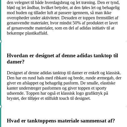
den velegnet til både hverdagsbrug og let træning. Den er tynd,
blød og let åndbar, hvilket betyder, at den føles let og behagelig
mod huden og tillader luft at passere igennem, så man ikke
overopheder under aktiviteter. Desuden er toppen fremstillet af
genanvendte materialer, hvor mindst 50% af produktet er lavet
af genanvendte materialer, som en del af adidas initiativ til at
bekæmpe plastikaffald.
Hvordan er designet af denne adidas tanktop til
damer?
Designet af denne adidas tanktop til damer er enkelt og klassisk.
Den har en rund hals med ribkant og brede, runde ærmegab, der
giver en afslappet og behagelig pasform. De smalle, elastiske
kanter understreger pasformen og giver toppen et sporty
udseende. Toppen har også et klassisk logo grafiktryk på
brystet, der tilføjer et stilfuldt touch til designet.
Hvad er tanktoppens materiale sammensat af?