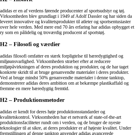
adidas er en af verdens førende producenter af sportsudstyr og tøj.
Virksomheden blev grundlagt i 1949 af Adolf Dassler og har siden da
leveret innovative og kvalitetsprodukter til atleter og sportsentusiaster
over hele verden. Med mere end 70 års erfaring har adidas opbygget et
ry som en pålidelig og troværdig producent af sportstøj.
H2 – Filosofi og værdier
adidas filosofi omfatter en stærk forpligtelse til bæredygtighed og
miljøansvarlighed. Virksomheden stræber efter at reducere
miljøpåvirkningen af ​​deres produktion og produkter, og de har taget
konkrete skridt til at bruge genanvendte materialer i deres produkter.
Ved at bruge mindst 50% genanvendte materialer i denne tanktop,
demonstrerer adidas deres ambition om at bekæmpe plastikaffald og
fremme en mere bæredygtig fremtid.
H2 – Produktionsmetoder
adidas er kendt for deres høje produktionsstandarder og
kvalitetskontrol. Virksomheden har et netværk af state-of-the-art
produktionsfaciliteter rundt om i verden, og de bruger de nyeste
teknologier til at sikre, at deres produkter er af højeste kvalitet. Under
fremstillingen af ​​denne tanktop anvender adidas avancerede