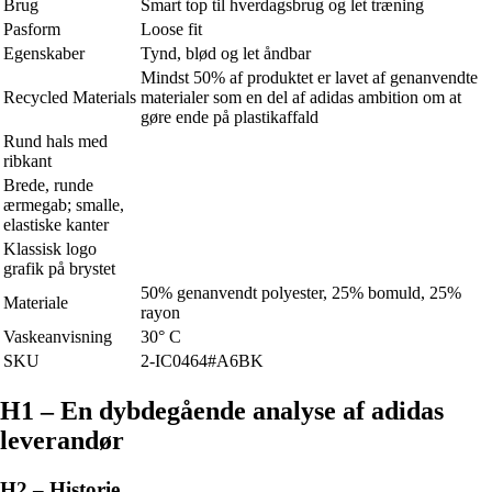
Brug
Smart top til hverdagsbrug og let træning
Pasform
Loose fit
Egenskaber
Tynd, blød og let åndbar
Mindst 50% af produktet er lavet af genanvendte
Recycled Materials
materialer som en del af adidas ambition om at
gøre ende på plastikaffald
Rund hals med
ribkant
Brede, runde
ærmegab; smalle,
elastiske kanter
Klassisk logo
grafik på brystet
50% genanvendt polyester, 25% bomuld, 25%
Materiale
rayon
Vaskeanvisning
30° C
SKU
2-IC0464#A6BK
H1 – En dybdegående analyse af adidas
leverandør
H2 – Historie