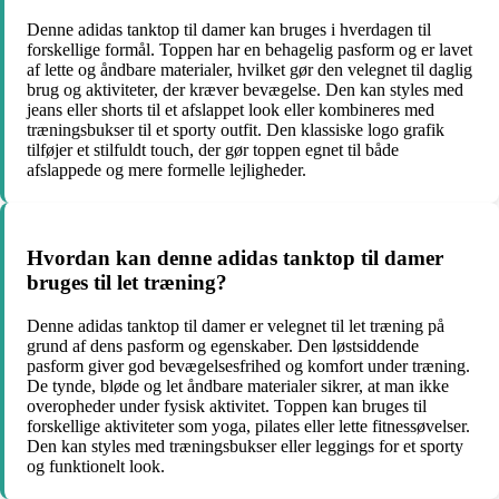
Denne adidas tanktop til damer kan bruges i hverdagen til
forskellige formål. Toppen har en behagelig pasform og er lavet
af lette og åndbare materialer, hvilket gør den velegnet til daglig
brug og aktiviteter, der kræver bevægelse. Den kan styles med
jeans eller shorts til et afslappet look eller kombineres med
træningsbukser til et sporty outfit. Den klassiske logo grafik
tilføjer et stilfuldt touch, der gør toppen egnet til både
afslappede og mere formelle lejligheder.
Hvordan kan denne adidas tanktop til damer
bruges til let træning?
Denne adidas tanktop til damer er velegnet til let træning på
grund af dens pasform og egenskaber. Den løstsiddende
pasform giver god bevægelsesfrihed og komfort under træning.
De tynde, bløde og let åndbare materialer sikrer, at man ikke
overopheder under fysisk aktivitet. Toppen kan bruges til
forskellige aktiviteter som yoga, pilates eller lette fitnessøvelser.
Den kan styles med træningsbukser eller leggings for et sporty
og funktionelt look.