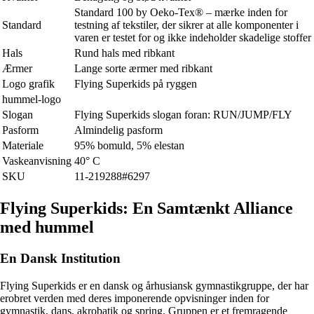
Standard 100 by Oeko-Tex® – mærke inden for
Standard
testning af tekstiler, der sikrer at alle komponenter i
varen er testet for og ikke indeholder skadelige stoffer
Hals
Rund hals med ribkant
Ærmer
Lange sorte ærmer med ribkant
Logo grafik
Flying Superkids på ryggen
hummel-logo
Slogan
Flying Superkids slogan foran: RUN/JUMP/FLY
Pasform
Almindelig pasform
Materiale
95% bomuld, 5% elestan
Vaskeanvisning
40° C
SKU
11-219288#6297
Flying Superkids: En Samtænkt Alliance
med hummel
En Dansk Institution
Flying Superkids er en dansk og århusiansk gymnastikgruppe, der har
erobret verden med deres imponerende opvisninger inden for
gymnastik, dans, akrobatik og spring. Gruppen er et fremragende