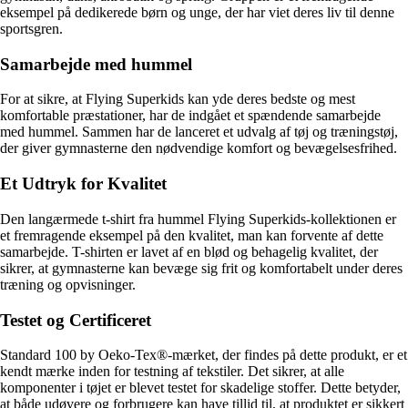
eksempel på dedikerede børn og unge, der har viet deres liv til denne
sportsgren.
Samarbejde med hummel
For at sikre, at Flying Superkids kan yde deres bedste og mest
komfortable præstationer, har de indgået et spændende samarbejde
med hummel. Sammen har de lanceret et udvalg af tøj og træningstøj,
der giver gymnasterne den nødvendige komfort og bevægelsesfrihed.
Et Udtryk for Kvalitet
Den langærmede t-shirt fra hummel Flying Superkids-kollektionen er
et fremragende eksempel på den kvalitet, man kan forvente af dette
samarbejde. T-shirten er lavet af en blød og behagelig kvalitet, der
sikrer, at gymnasterne kan bevæge sig frit og komfortabelt under deres
træning og opvisninger.
Testet og Certificeret
Standard 100 by Oeko-Tex®-mærket, der findes på dette produkt, er et
kendt mærke inden for testning af tekstiler. Det sikrer, at alle
komponenter i tøjet er blevet testet for skadelige stoffer. Dette betyder,
at både udøvere og forbrugere kan have tillid til, at produktet er sikkert