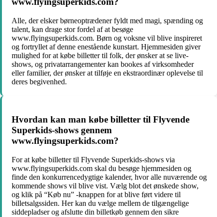
www.flyingsuperkids.com?
Alle, der elsker børneoptrædener fyldt med magi, spænding og
talent, kan drage stor fordel af at besøge
www.flyingsuperkids.com. Børn og voksne vil blive inspireret
og fortryllet af denne enestående kunstart. Hjemmesiden giver
mulighed for at købe billetter til folk, der ønsker at se live-
shows, og privatarrangementer kan bookes af virksomheder
eller familier, der ønsker at tilføje en ekstraordinær oplevelse til
deres begivenhed.
Hvordan kan man købe billetter til Flyvende
Superkids-shows gennem
www.flyingsuperkids.com?
For at købe billetter til Flyvende Superkids-shows via
www.flyingsuperkids.com skal du besøge hjemmesiden og
finde den konkurrencedygtige kalender, hvor alle nuværende og
kommende shows vil blive vist. Vælg blot det ønskede show,
og klik på “Køb nu” -knappen for at blive ført videre til
billetsalgssiden. Her kan du vælge mellem de tilgængelige
siddepladser og afslutte din billetkøb gennem den sikre