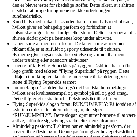
den er blevet testet for skadelige stoffer. Dette sikrer, at t-shirten
er sikker at bruge for børnene og ikke udgør nogen
sundhedsrisiko.
Rund hals med ribkant: T-shirten har en rund hals med ribkant,
hvilket giver en behagelig pasform og forhindrer, at
halsudskæringen bliver for løs eller stram. Dette sikrer også, at t-
shirten sidder godt på børnenes krop under aktivitet.
Lange sorte ærmer med ribkant: De lange sorte ærmer med
ribkant tilføjer et stilfuldt og sporty udseende til t-shirten.
Ærmerne giver også ekstra beskyttelse og varme til armene
under træning eller udendørs aktiviteter.
Logo grafik; Flying Superkids på ryggen: T-shirten har en flot
logo grafik med teksten “Flying Superkids” på ryggen. Dette
tilføjer et unikt og genkendeligt udseende til t-shirten og viser
støtte til Flying Superkids-teamet.
hummel-logo: T-shirten har også det ikoniske hummel-logo,
hvilket er et kvalitetsstempel og symbol på stil og god smag.
Dette tilføjer et ekstra touch af eksklusivitet til t-shirten.
Flying Superkids slogan foran: RUN/JUMP/FLY: På forsiden af
t-shirten er der et inspirerende slogan, der siger
“RUN/JUMP/FLY”. Dette slogan opmuntrer børnene til at være
aktive, udfordre sig selv og stræbe efter deres drømme.
Almindelig pasform: T-shirten har en almindelig pasform, der
passer til de fleste børn. Denne pasform giver bevægelsesfrihed