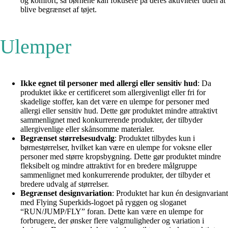
og komfort, så børnene kan fokusere på deres aktiviteter uden at
blive begrænset af tøjet.
Ulemper
Ikke egnet til personer med allergi eller sensitiv hud
: Da
produktet ikke er certificeret som allergivenligt eller fri for
skadelige stoffer, kan det være en ulempe for personer med
allergi eller sensitiv hud. Dette gør produktet mindre attraktivt
sammenlignet med konkurrerende produkter, der tilbyder
allergivenlige eller skånsomme materialer.
Begrænset størrelsesudvalg
: Produktet tilbydes kun i
børnestørrelser, hvilket kan være en ulempe for voksne eller
personer med større kropsbygning. Dette gør produktet mindre
fleksibelt og mindre attraktivt for en bredere målgruppe
sammenlignet med konkurrerende produkter, der tilbyder et
bredere udvalg af størrelser.
Begrænset designvariation
: Produktet har kun én designvariant
med Flying Superkids-logoet på ryggen og sloganet
“RUN/JUMP/FLY” foran. Dette kan være en ulempe for
forbrugere, der ønsker flere valgmuligheder og variation i