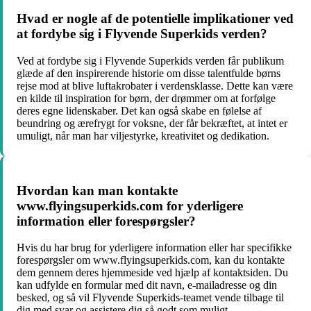
Hvad er nogle af de potentielle implikationer ved
at fordybe sig i Flyvende Superkids verden?
Ved at fordybe sig i Flyvende Superkids verden får publikum
glæde af den inspirerende historie om disse talentfulde børns
rejse mod at blive luftakrobater i verdensklasse. Dette kan være
en kilde til inspiration for børn, der drømmer om at forfølge
deres egne lidenskaber. Det kan også skabe en følelse af
beundring og ærefrygt for voksne, der får bekræftet, at intet er
umuligt, når man har viljestyrke, kreativitet og dedikation.
Hvordan kan man kontakte
www.flyingsuperkids.com for yderligere
information eller forespørgsler?
Hvis du har brug for yderligere information eller har specifikke
forespørgsler om www.flyingsuperkids.com, kan du kontakte
dem gennem deres hjemmeside ved hjælp af kontaktsiden. Du
kan udfylde en formular med dit navn, e-mailadresse og din
besked, og så vil Flyvende Superkids-teamet vende tilbage til
dig med svar og assistere dig så godt som muligt.