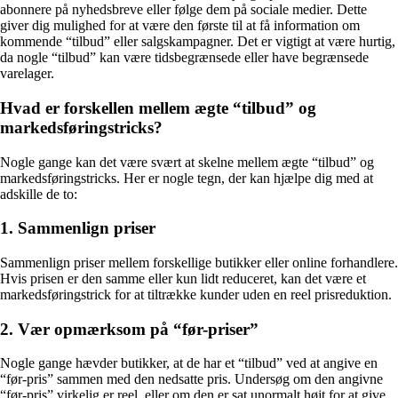
abonnere på nyhedsbreve eller følge dem på sociale medier. Dette
giver dig mulighed for at være den første til at få information om
kommende “tilbud” eller salgskampagner. Det er vigtigt at være hurtig,
da nogle “tilbud” kan være tidsbegrænsede eller have begrænsede
varelager.
Hvad er forskellen mellem ægte “tilbud” og
markedsføringstricks?
Nogle gange kan det være svært at skelne mellem ægte “tilbud” og
markedsføringstricks. Her er nogle tegn, der kan hjælpe dig med at
adskille de to:
1. Sammenlign priser
Sammenlign priser mellem forskellige butikker eller online forhandlere.
Hvis prisen er den samme eller kun lidt reduceret, kan det være et
markedsføringstrick for at tiltrække kunder uden en reel prisreduktion.
2. Vær opmærksom på “før-priser”
Nogle gange hævder butikker, at de har et “tilbud” ved at angive en
“før-pris” sammen med den nedsatte pris. Undersøg om den angivne
“før-pris” virkelig er reel, eller om den er sat unormalt højt for at give