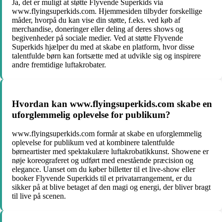
Ja, det er muligt at støtte Flyvende Superkids via
www.flyingsuperkids.com. Hjemmesiden tilbyder forskellige
måder, hvorpå du kan vise din støtte, f.eks. ved køb af
merchandise, doneringer eller deling af deres shows og
begivenheder på sociale medier. Ved at støtte Flyvende
Superkids hjælper du med at skabe en platform, hvor disse
talentfulde børn kan fortsætte med at udvikle sig og inspirere
andre fremtidige luftakrobater.
Hvordan kan www.flyingsuperkids.com skabe en
uforglemmelig oplevelse for publikum?
www.flyingsuperkids.com formår at skabe en uforglemmelig
oplevelse for publikum ved at kombinere talentfulde
børneartister med spektakulære luftakrobatikkunst. Showene er
nøje koreograferet og udført med enestående præcision og
elegance. Uanset om du køber billetter til et live-show eller
booker Flyvende Superkids til et privatarrangement, er du
sikker på at blive betaget af den magi og energi, der bliver bragt
til live på scenen.