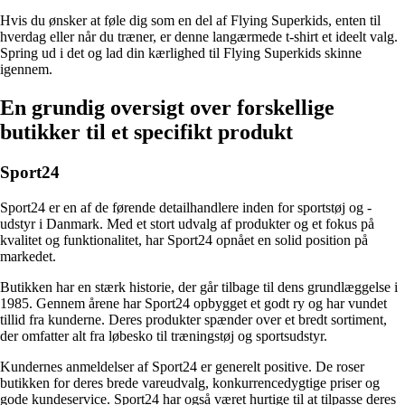
Hvis du ønsker at føle dig som en del af Flying Superkids, enten til
hverdag eller når du træner, er denne langærmede t-shirt et ideelt valg.
Spring ud i det og lad din kærlighed til Flying Superkids skinne
igennem.
En grundig oversigt over forskellige
butikker til et specifikt produkt
Sport24
Sport24 er en af de førende detailhandlere inden for sportstøj og -
udstyr i Danmark. Med et stort udvalg af produkter og et fokus på
kvalitet og funktionalitet, har Sport24 opnået en solid position på
markedet.
Butikken har en stærk historie, der går tilbage til dens grundlæggelse i
1985. Gennem årene har Sport24 opbygget et godt ry og har vundet
tillid fra kunderne. Deres produkter spænder over et bredt sortiment,
der omfatter alt fra løbesko til træningstøj og sportsudstyr.
Kundernes anmeldelser af Sport24 er generelt positive. De roser
butikken for deres brede vareudvalg, konkurrencedygtige priser og
gode kundeservice. Sport24 har også været hurtige til at tilpasse deres