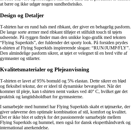
at bære og ikke udgør nogen sundhedsrisiko.
Design og Detaljer
T-shirten har en rund hals med ribkant, der giver en behagelig pasform.
De lange sorte ærmer med ribkant tilføjer et stilfuldt touch til tøjets
udseende. På ryggen finder man den unikke logo-grafik med teksten
“Flying Superkids”, der fuldender det sporty look. På forsiden prydes
t-shirten af Flying Superkids inspirerende slogan: “RUN/JUMP/FLY”.
Den almindelige pasform sikrer, at tøjet er velegnet til en bred vifte af
gymnaster og stilarter.
Kvalitetsmaterialer og Plejeanvisning
T-shirten er lavet af 95% bomuld og 5% elastan. Dette sikrer en blød
og fleksibel tekstur, der er ideel til dynamiske bevægelser. Når det
kommer til pleje, kan t-shirten nemt vaskes ved 40° C, hvilket gør det
praktisk og langtidsholdbart for gymnasterne.
I samarbejde med hummel har Flying Superkids skabt et tøjmærke, der
giver udøverne den optimale kombination af stil, komfort og kvalitet.
Det er ikke blot et udtryk for det passionerede samarbejde mellem
Flying Superkids og hummel, men også for dansk eksperthåndværk og
international anerkendelse.