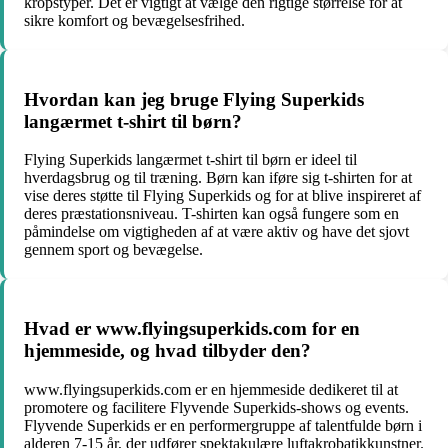
kropstyper. Det er vigtigt at vælge den rigtige størrelse for at
sikre komfort og bevægelsesfrihed.
Hvordan kan jeg bruge Flying Superkids
langærmet t-shirt til børn?
Flying Superkids langærmet t-shirt til børn er ideel til
hverdagsbrug og til træning. Børn kan iføre sig t-shirten for at
vise deres støtte til Flying Superkids og for at blive inspireret af
deres præstationsniveau. T-shirten kan også fungere som en
påmindelse om vigtigheden af ​​at være aktiv og have det sjovt
gennem sport og bevægelse.
Hvad er www.flyingsuperkids.com for en
hjemmeside, og hvad tilbyder den?
www.flyingsuperkids.com er en hjemmeside dedikeret til at
promotere og facilitere Flyvende Superkids-shows og events.
Flyvende Superkids er en performergruppe af talentfulde børn i
alderen 7-15 år, der udfører spektakulære luftakrobatikkunstner.