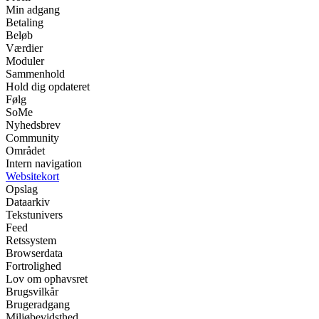
Min adgang
Betaling
Beløb
Værdier
Moduler
Sammenhold
Hold dig opdateret
Følg
SoMe
Nyhedsbrev
Community
Området
Intern navigation
Websitekort
Opslag
Dataarkiv
Tekstunivers
Feed
Retssystem
Browserdata
Fortrolighed
Lov om ophavsret
Brugsvilkår
Brugeradgang
Miljøbevidsthed