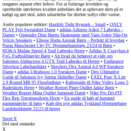
rengøres separat efter behov. For at forlænge levetiden og
opretholde støvlernes kvalitet anbefales det at opbevare dem på et
køligt og tørt sted, uden udsættelse for direkte sollys eller varme.
Andre populære artikler:
Haglöfs Tight Rygsæk – Small
•
ONLY
PLAY Frei Sweatshirt Dame
•
adidas Adizero Adios 7 Løbesko –
Damer
•
Opgrader Dine Børns Skategame med Vans Asher Slip-On
Velcro Sneakers
•
Ellesse Haria Anorak Børn – Perfekt til hverdag
•
Puma Manchester City FC Hjemmebanetrøje 23/24 til Børn
•
HOKA Mafate Speed 4 Trail Løbesko Herre
•
Adidas X Crazyfast.4
FxG Fodboldstøvler Børn
•
Alt hvad du behøver at vide om
Salomon Alphacross 4 GTX Trail Løbesko til Herrer
•
Endurance
Silverton Løbehandsker
•
Skechers Flex Appeal 4.0 WP Sneakers
Dame
•
adidas Ultraboost 1.0 Sneakers Dame
•
Den Ultimative
Guide til Salomon Ivy Sigma Skibriller Dame
•
EXEL Pure X-Lite
2.9 Round MB 95 Floorballstav
•
Købsguide til Nike Volley Logo 5
Badeshorts Herre
•
Weather Report Piper Quiltet Jakke Børn
•
Weather Report Mina Quiltet Jumpsuit Dame
•
Nike Pro Dri-FIT
Flex Rep Træningsshorts Herre
•
En guide til køb af hummel
gummistøvler til børn
•
Køb den nye adidas Tyskland Hjemmebane
Landsholdstrøje 22/23 til herrer
Sport X
Del med omtanke
X