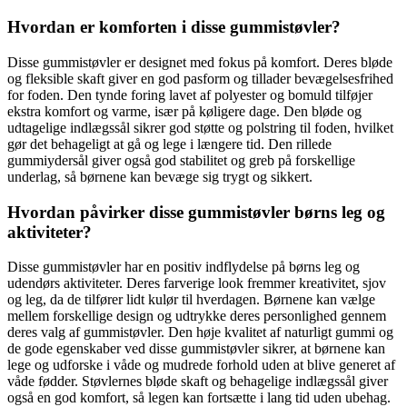
Hvordan er komforten i disse gummistøvler?
Disse gummistøvler er designet med fokus på komfort. Deres bløde
og fleksible skaft giver en god pasform og tillader bevægelsesfrihed
for foden. Den tynde foring lavet af polyester og bomuld tilføjer
ekstra komfort og varme, især på køligere dage. Den bløde og
udtagelige indlægssål sikrer god støtte og polstring til foden, hvilket
gør det behageligt at gå og lege i længere tid. Den rillede
gummiydersål giver også god stabilitet og greb på forskellige
underlag, så børnene kan bevæge sig trygt og sikkert.
Hvordan påvirker disse gummistøvler børns leg og
aktiviteter?
Disse gummistøvler har en positiv indflydelse på børns leg og
udendørs aktiviteter. Deres farverige look fremmer kreativitet, sjov
og leg, da de tilfører lidt kulør til hverdagen. Børnene kan vælge
mellem forskellige design og udtrykke deres personlighed gennem
deres valg af gummistøvler. Den høje kvalitet af naturligt gummi og
de gode egenskaber ved disse gummistøvler sikrer, at børnene kan
lege og udforske i våde og mudrede forhold uden at blive generet af
våde fødder. Støvlernes bløde skaft og behagelige indlægssål giver
også en god komfort, så legen kan fortsætte i lang tid uden ubehag.