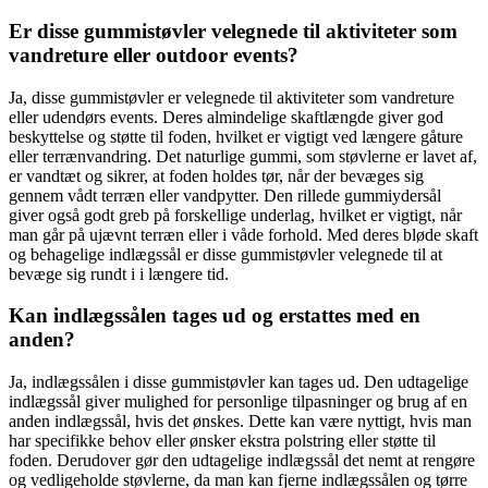
Er disse gummistøvler velegnede til aktiviteter som
vandreture eller outdoor events?
Ja, disse gummistøvler er velegnede til aktiviteter som vandreture
eller udendørs events. Deres almindelige skaftlængde giver god
beskyttelse og støtte til foden, hvilket er vigtigt ved længere gåture
eller terrænvandring. Det naturlige gummi, som støvlerne er lavet af,
er vandtæt og sikrer, at foden holdes tør, når der bevæges sig
gennem vådt terræn eller vandpytter. Den rillede gummiydersål
giver også godt greb på forskellige underlag, hvilket er vigtigt, når
man går på ujævnt terræn eller i våde forhold. Med deres bløde skaft
og behagelige indlægssål er disse gummistøvler velegnede til at
bevæge sig rundt i i længere tid.
Kan indlægssålen tages ud og erstattes med en
anden?
Ja, indlægssålen i disse gummistøvler kan tages ud. Den udtagelige
indlægssål giver mulighed for personlige tilpasninger og brug af en
anden indlægssål, hvis det ønskes. Dette kan være nyttigt, hvis man
har specifikke behov eller ønsker ekstra polstring eller støtte til
foden. Derudover gør den udtagelige indlægssål det nemt at rengøre
og vedligeholde støvlerne, da man kan fjerne indlægssålen og tørre