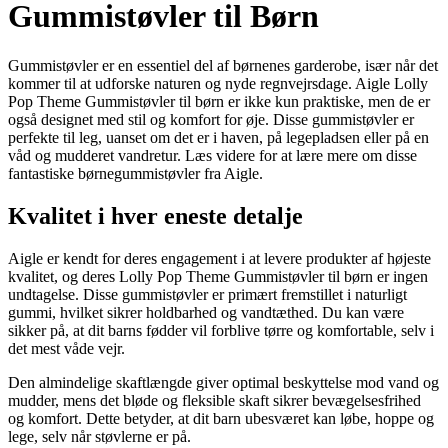
Gummistøvler til Børn
Gummistøvler er en essentiel del af børnenes garderobe, især når det
kommer til at udforske naturen og nyde regnvejrsdage. Aigle Lolly
Pop Theme Gummistøvler til børn er ikke kun praktiske, men de er
også designet med stil og komfort for øje. Disse gummistøvler er
perfekte til leg, uanset om det er i haven, på legepladsen eller på en
våd og mudderet vandretur. Læs videre for at lære mere om disse
fantastiske børnegummistøvler fra Aigle.
Kvalitet i hver eneste detalje
Aigle er kendt for deres engagement i at levere produkter af højeste
kvalitet, og deres Lolly Pop Theme Gummistøvler til børn er ingen
undtagelse. Disse gummistøvler er primært fremstillet i naturligt
gummi, hvilket sikrer holdbarhed og vandtæthed. Du kan være
sikker på, at dit barns fødder vil forblive tørre og komfortable, selv i
det mest våde vejr.
Den almindelige skaftlængde giver optimal beskyttelse mod vand og
mudder, mens det bløde og fleksible skaft sikrer bevægelsesfrihed
og komfort. Dette betyder, at dit barn ubesværet kan løbe, hoppe og
lege, selv når støvlerne er på.