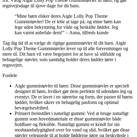
frit. Vælg Aigle Lolly Pop Theme Gummistøvler til børn, og gør
regnvejrsdage til sjove dage for dit barn.
“Mine børn elsker deres Aigle Lolly Pop Theme
Gummistøvler! De er lette at tage på, og mine børn kan
lege uden bekymring for våde og beskidte fødder. Jeg
kan varmt anbefale dem!” – Anna, tilfreds kunde
Tag dig tid til at vælge de rigtige gummistøvler til dit barn. Aigle
Lolly Pop Theme Gummistøvler lever op til alle forventninger og
mere til. Dit barn vil være begejstret for at have så stilfulde og
behagelige støvler, som samtidig holder deres fødder tørre i
regnvejret.
Fordele
Aigle gummistøvler til børn: Disse gummistøvler er specielt
designet til børn, hvilket gør dem perfekte til udendørs leg og
eventyr. De er lavet i en størrelse og form, der passer til børns
fødder, hvilket sikrer en behagelig pasform og optimal
bevægelsesfrihed.
Primært fremstillet i naturligt gummi: Ved at bruge naturligt
gummi som hovedmateriale er disse gummistøvler både
holdbare og fleksible. Naturligt gummi er kendt for sin
modstandsdygtighed over for vand og slid, hvilket gør disse
støvler velegnede til at holde fødderne tørre og beskyttede i