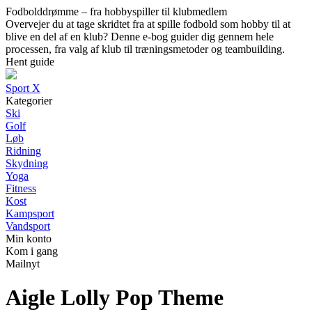
Fodbolddrømme – fra hobbyspiller til klubmedlem
Overvejer du at tage skridtet fra at spille fodbold som hobby til at
blive en del af en klub? Denne e-bog guider dig gennem hele
processen, fra valg af klub til træningsmetoder og teambuilding.
Hent guide
Sport X
Kategorier
Ski
Golf
Løb
Ridning
Skydning
Yoga
Fitness
Kost
Kampsport
Vandsport
Min konto
Kom i gang
Mailnyt
Aigle Lolly Pop Theme