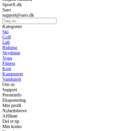
SportX.dk
Saro
support@saro.dk
Kategorier
Ski
Golf
Løb
Ridning
Skydning
Yoga
Fitness
Kost
Kampsport
Vandsport
Om os
Support
Presseinfo
Eksponering
Min profil
Nyhedsbreve
Affiliate
Del et tip
Min konto