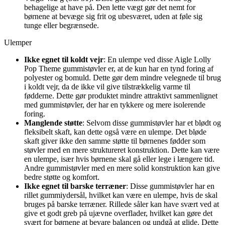
behagelige at have på. Den lette vægt gør det nemt for
børnene at bevæge sig frit og ubesværet, uden at føle sig
tunge eller begrænsede.
Ulemper
Ikke egnet til koldt vejr
: En ulempe ved disse Aigle Lolly
Pop Theme gummistøvler er, at de kun har en tynd foring af
polyester og bomuld. Dette gør dem mindre velegnede til brug
i koldt vejr, da de ikke vil give tilstrækkelig varme til
fødderne. Dette gør produktet mindre attraktivt sammenlignet
med gummistøvler, der har en tykkere og mere isolerende
foring.
Manglende støtte
: Selvom disse gummistøvler har et blødt og
fleksibelt skaft, kan dette også være en ulempe. Det bløde
skaft giver ikke den samme støtte til børnenes fødder som
støvler med en mere struktureret konstruktion. Dette kan være
en ulempe, især hvis børnene skal gå eller lege i længere tid.
Andre gummistøvler med en mere solid konstruktion kan give
bedre støtte og komfort.
Ikke egnet til barske terræner
: Disse gummistøvler har en
rillet gummiydersål, hvilket kan være en ulempe, hvis de skal
bruges på barske terræner. Rillede såler kan have svært ved at
give et godt greb på ujævne overflader, hvilket kan gøre det
svært for børnene at bevare balancen og undgå at glide. Dette