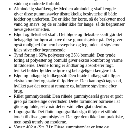
våde og mudrede forhold.
Almindelig skaftlængde: Med en almindelig skaftlængde
giver disse gummistøvler tilstrækkelig beskyttelse til både
fødder og underben. De er ikke for korte, så de beskytter mod
vand og snavs, og de er heller ikke for lange, så de begrænser
bevægelsesfriheden.
Blødt og fleksibelt skaft: Det bløde og fleksible skaft gør det
behageligt for børn at have disse gummistøvler på. Det giver
også mulighed for nem bevægelse og leg, uden at støvlerne
føles stive eller begrænsende.
Tynd foring i 65% polyester og 35% bomuld: Den tynde
foring af polyester og bomuld giver ekstra komfort og varme
til fødderne. Denne foring er åndbar og absorberer fugt,
hvilket holder fødderne tørre og behagelige i længere tid.
Blød og udtagelig indlægssål: Den bløde indlægssål tilføjer
ekstra komfort og støtte til fødderne. Den kan også tages ud,
hvilket gør det nemt at rengøre og lufttørre støvlerne efter
brug.
Rillet gummiydersål: Den rillede gummiydersål giver et godt
greb på forskellige overflader. Dette forhindrer børnene i at
glide og falde, selv når det er vådt eller glat udenfor.
Logo grafik: Det flotte logo grafikdesign tilføjer et stilfuldt
touch til disse gummistøvler. Det gør dem ikke kun praktiske,
men også trendy og moderne.
Vægt: 402 g (Str. 31): Disse gummistøvler er lette og