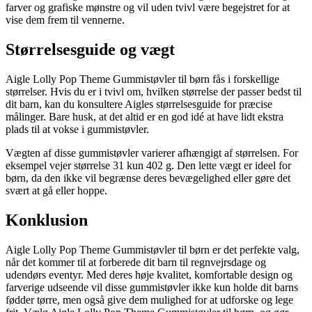
farver og grafiske mønstre og vil uden tvivl være begejstret for at
vise dem frem til vennerne.
Størrelsesguide og vægt
Aigle Lolly Pop Theme Gummistøvler til børn fås i forskellige
størrelser. Hvis du er i tvivl om, hvilken størrelse der passer bedst til
dit barn, kan du konsultere Aigles størrelsesguide for præcise
målinger. Bare husk, at det altid er en god idé at have lidt ekstra
plads til at vokse i gummistøvler.
Vægten af disse gummistøvler varierer afhængigt af størrelsen. For
eksempel vejer størrelse 31 kun 402 g. Den lette vægt er ideel for
børn, da den ikke vil begrænse deres bevægelighed eller gøre det
svært at gå eller hoppe.
Konklusion
Aigle Lolly Pop Theme Gummistøvler til børn er det perfekte valg,
når det kommer til at forberede dit barn til regnvejrsdage og
udendørs eventyr. Med deres høje kvalitet, komfortable design og
farverige udseende vil disse gummistøvler ikke kun holde dit barns
fødder tørre, men også give dem mulighed for at udforske og lege