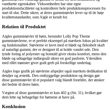
vandtætte egenskaber. Virksomheden har sine egne
produktionsfaciliteter og kontrollerer hele produktionsprocessen fra
start til slut. Dette sikrer, at deres gummistøvler lever op til de høje
kvalitetsstandarder, som Aigle er kendt for.
Relation til Produktet
Aigles gummistøvler til børn, herunder Lolly Pop Theme
gummistøvlerne, er et perfekt eksempel på mærkets fokus på kvalitet
og funktionalitet. Støvlerne er lavet med et blødt og fleksibelt skaft
af naturligt gummi, der er designet til at holde vandet ude. Den
tynde foring af polyester og bomuld giver ekstra komfort, mens den
bløde og udtagelige indlægssål sikrer en god pasform. Ydersålen
med rillet mønster giver godt greb på forskellige underlag.
Aigles logo grafik på støvlerne afspejler også mærkets dedikation til
detaljer og æstetik. Den omhyggelige produktion og design gør
disse gummistøvler til et populært valg blandt forældre, der ønsker
det bedste til deres børn.
Vægten af disse gummistøvler er kun 402 g (Str. 31), hvilket gør
dem lette og behagelige for børnene at have på.
Konklusion