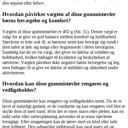
den separat efter behov.
Hvordan påvirker vægten af disse gummistøvler
børns bevægelse og komfort?
Vægten af disse gummistøvler er 402 g (Str. 31). Denne vægt er
valgt for at give en god balance mellem komfort og holdbarhed.
Støvlerne er lette nok til, at børnene nemt kan bevæge sig rundt i
dem uden at føle sig tunge eller begrænsede i deres bevægelse.
Samtidig har de en vis vægt, der giver en følelse af soliditet og
holdbarhed, hvilket bidrager til kvaliteten og beskyttelsen af
støvlerne. Vægten påvirker ikke negativt børns bevægelse og leg,
men bidrager til at give en følelse af stabilitet og sikkerhed under
aktiviteterne.
Hvordan kan disse gummistøvler rengøres og
vedligeholdes?
Disse gummistøvler kan rengøres og vedligeholdes nemt. Da de er
lavet af naturligt gummi, er de vandtætte og kan rengøres ved blot at
skylle dem af med vand. Hvis der er mere snavs eller pletter, kan en
mild sæbe eller sæbeopløsning anvendes til at rense støvlerne
forsigtigt. Efter rengøringen kan de tørres med en klud eller lade
dem lufttørre. Den udtagelige indlægssål kan også tages ud og