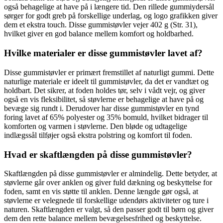
også behagelige at have på i længere tid. Den rillede gummiydersål
sørger for godt greb på forskellige underlag, og logo grafikken giver
dem et ekstra touch. Disse gummistøvler vejer 402 g (Str. 31),
hvilket giver en god balance mellem komfort og holdbarhed.
Hvilke materialer er disse gummistøvler lavet af?
Disse gummistøvler er primært fremstillet af naturligt gummi. Dette
naturlige materiale er ideelt til gummistøvler, da det er vandtæt og
holdbart. Det sikrer, at foden holdes tør, selv i vådt vejr, og giver
også en vis fleksibilitet, så støvlerne er behagelige at have på og
bevæge sig rundt i. Derudover har disse gummistøvler en tynd
foring lavet af 65% polyester og 35% bomuld, hvilket bidrager til
komforten og varmen i støvlerne. Den bløde og udtagelige
indlægssål tilføjer også ekstra polstring og komfort til foden.
Hvad er skaftlængden på disse gummistøvler?
Skaftlængden på disse gummistøvler er almindelig. Dette betyder, at
støvlerne går over anklen og giver fuld dækning og beskyttelse for
foden, samt en vis støtte til anklen. Denne længde gør også, at
støvlerne er velegnede til forskellige udendørs aktiviteter og ture i
naturen. Skaftlængden er valgt, så den passer godt til børn og giver
dem den rette balance mellem bevægelsesfrihed og beskyttelse.