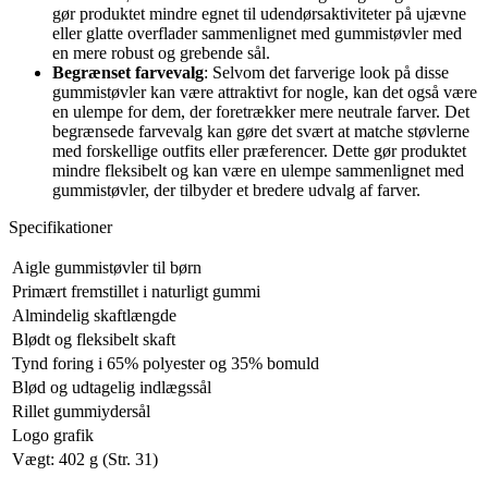
gør produktet mindre egnet til udendørsaktiviteter på ujævne
eller glatte overflader sammenlignet med gummistøvler med
en mere robust og grebende sål.
Begrænset farvevalg
: Selvom det farverige look på disse
gummistøvler kan være attraktivt for nogle, kan det også være
en ulempe for dem, der foretrækker mere neutrale farver. Det
begrænsede farvevalg kan gøre det svært at matche støvlerne
med forskellige outfits eller præferencer. Dette gør produktet
mindre fleksibelt og kan være en ulempe sammenlignet med
gummistøvler, der tilbyder et bredere udvalg af farver.
Specifikationer
Aigle gummistøvler til børn
Primært fremstillet i naturligt gummi
Almindelig skaftlængde
Blødt og fleksibelt skaft
Tynd foring i 65% polyester og 35% bomuld
Blød og udtagelig indlægssål
Rillet gummiydersål
Logo grafik
Vægt: 402 g (Str. 31)