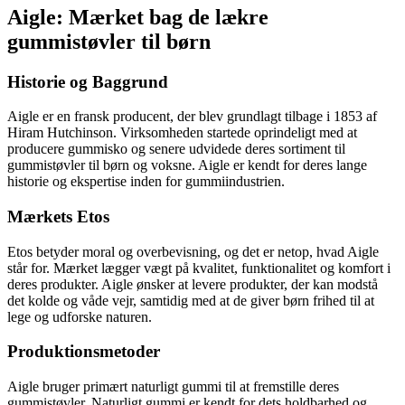
Aigle: Mærket bag de lækre
gummistøvler til børn
Historie og Baggrund
Aigle er en fransk producent, der blev grundlagt tilbage i 1853 af
Hiram Hutchinson. Virksomheden startede oprindeligt med at
producere gummisko og senere udvidede deres sortiment til
gummistøvler til børn og voksne. Aigle er kendt for deres lange
historie og ekspertise inden for gummiindustrien.
Mærkets Etos
Etos betyder moral og overbevisning, og det er netop, hvad Aigle
står for. Mærket lægger vægt på kvalitet, funktionalitet og komfort i
deres produkter. Aigle ønsker at levere produkter, der kan modstå
det kolde og våde vejr, samtidig med at de giver børn frihed til at
lege og udforske naturen.
Produktionsmetoder
Aigle bruger primært naturligt gummi til at fremstille deres
gummistøvler. Naturligt gummi er kendt for dets holdbarhed og