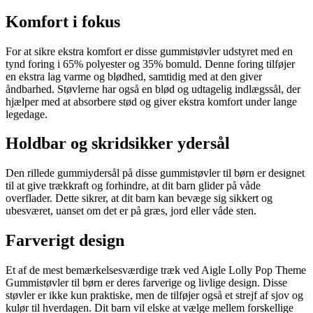
Komfort i fokus
For at sikre ekstra komfort er disse gummistøvler udstyret med en
tynd foring i 65% polyester og 35% bomuld. Denne foring tilføjer
en ekstra lag varme og blødhed, samtidig med at den giver
åndbarhed. Støvlerne har også en blød og udtagelig indlægssål, der
hjælper med at absorbere stød og giver ekstra komfort under lange
legedage.
Holdbar og skridsikker ydersål
Den rillede gummiydersål på disse gummistøvler til børn er designet
til at give trækkraft og forhindre, at dit barn glider på våde
overflader. Dette sikrer, at dit barn kan bevæge sig sikkert og
ubesværet, uanset om det er på græs, jord eller våde sten.
Farverigt design
Et af de mest bemærkelsesværdige træk ved Aigle Lolly Pop Theme
Gummistøvler til børn er deres farverige og livlige design. Disse
støvler er ikke kun praktiske, men de tilføjer også et strejf af sjov og
kulør til hverdagen. Dit barn vil elske at vælge mellem forskellige