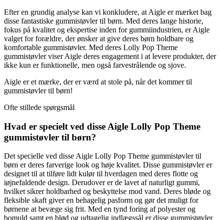
Efter en grundig analyse kan vi konkludere, at Aigle er mærket bag
disse fantastiske gummistøvler til børn. Med deres lange historie,
fokus på kvalitet og ekspertise inden for gummiindustrien, er Aigle
valget for forældre, der ønsker at give deres børn holdbare og
komfortable gummistøvler. Med deres Lolly Pop Theme
gummistøvler viser Aigle deres engagement i at levere produkter, der
ikke kun er funktionelle, men også farvestrålende og sjove.
Aigle er et mærke, der er værd at stole på, når det kommer til
gummistøvler til børn!
Ofte stillede spørgsmål
Hvad er specielt ved disse Aigle Lolly Pop Theme
gummistøvler til børn?
Det specielle ved disse Aigle Lolly Pop Theme gummistøvler til
børn er deres farverige look og høje kvalitet. Disse gummistøvler er
designet til at tilføre lidt kulør til hverdagen med deres flotte og
iøjnefaldende design. Derudover er de lavet af naturligt gummi,
hvilket sikrer holdbarhed og beskyttelse mod vand. Deres bløde og
fleksible skaft giver en behagelig pasform og gør det muligt for
børnene at bevæge sig frit. Med en tynd foring af polyester og
bomuld samt en blød og udtagelig indlægssål er disse gummistøvler