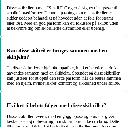
Disse skibriller har en “Small Fit” og er designet til at passe til
smalle hovedformer. Denne tilpasning sikrer, at skibrillerne
sidder godt og behageligt på hovedet uden at føle for stramt
eller løst. Med en god pasform kan du fokusere på skiløb uden
at bekymre dig om skibrillerne distraktion eller ubehag.
Kan disse skibriller bruges sammen med en
skihjelm?
Ja, disse skibriller er hjelmkompatible, hvilket betyder, at de kan
anvendes sammen med en skihjelm. Spændet på disse skibriller
kan justeres for at opnå den rette pasform, når de bæres sammen
med en hjelm, hvilket sikrer komfort og sikkerhed under skiløb.
Hvilket tilbehør følger med disse skibriller?
Disse skibriller leveres med en gogglepose og etui, der giver
beskyttelse og opbevaring, når skibrillerne ikke er i brug. Dette
tilbehør er praktisk til at beskytte dine skibriller mod ridser og