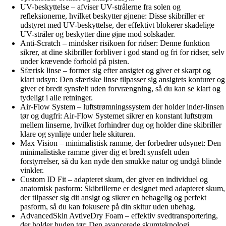
UV-beskyttelse – afviser UV-strålerne fra solen og
refleksionerne, hvilket beskytter øjnene: Disse skibriller er
udstyret med UV-beskyttelse, der effektivt blokerer skadelige
UV-stråler og beskytter dine øjne mod solskader.
Anti-Scratch – mindsker risikoen for ridser: Denne funktion
sikrer, at dine skibriller forbliver i god stand og fri for ridser, selv
under krævende forhold på pisten.
Sfærisk linse – former sig efter ansigtet og giver et skarpt og
klart udsyn: Den sfæriske linse tilpasser sig ansigtets konturer og
giver et bredt synsfelt uden forvrængning, så du kan se klart og
tydeligt i alle retninger.
Air-Flow System – luftstrømningssystem der holder inder-linsen
tør og dugfri: Air-Flow Systemet sikrer en konstant luftstrøm
mellem linserne, hvilket forhindrer dug og holder dine skibriller
klare og synlige under hele skituren.
Max Vision – minimalistisk ramme, der forbedrer udsynet: Den
minimalistiske ramme giver dig et bredt synsfelt uden
forstyrrelser, så du kan nyde den smukke natur og undgå blinde
vinkler.
Custom ID Fit – adapteret skum, der giver en individuel og
anatomisk pasform: Skibrillerne er designet med adapteret skum,
der tilpasser sig dit ansigt og sikrer en behagelig og perfekt
pasform, så du kan fokusere på din skitur uden ubehag.
AdvancedSkin AvtiveDry Foam – effektiv svedtransportering,
der holder huden tør: Den avancerede skumteknologi