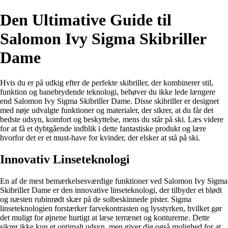
Den Ultimative Guide til
Salomon Ivy Sigma Skibriller
Dame
Hvis du er på udkig efter de perfekte skibriller, der kombinerer stil,
funktion og banebrydende teknologi, behøver du ikke lede længere
end Salomon Ivy Sigma Skibriller Dame. Disse skibriller er designet
med nøje udvalgte funktioner og materialer, der sikrer, at du får det
bedste udsyn, komfort og beskyttelse, mens du står på ski. Læs videre
for at få et dybtgående indblik i dette fantastiske produkt og lære
hvorfor det er et must-have for kvinder, der elsker at stå på ski.
Innovativ Linseteknologi
En af de mest bemærkelsesværdige funktioner ved Salomon Ivy Sigma
Skibriller Dame er den innovative linseteknologi, der tilbyder et blødt
og næsten rubinrødt skær på de solbeskinnede pister. Sigma
linseteknologien forstærker farvekontrasten og lysstyrken, hvilket gør
det muligt for øjnene hurtigt at læse terrænet og konturerne. Dette
sikrer ikke kun et optimalt udsyn, men giver dig også mulighed for at