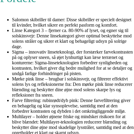
Salomon skibriller til damer: Disse skibriller er specielt designet
til kvinder, hvilket sikrer en perfekt pasform og komfort.
Linse Kategori 3 – fjerner ca. 80-90% af lyset, og egner sig til
solskinsvejr: Denne linsekategori giver optimal beskyttelse mod
solens stråler og sikrer et klart og behageligt udsyn på solrige
dage.
Sigma – innovativ linseteknologi, der forstærker farvekontrasten
på og oplyser sneen, så øjet lynhurtigt kan læse terrænet og
konturerne: Sigma-linseteknologien forbedrer synligheden og
kontrasten, hvilket giver dig bedre mulighed for at se detaljer og
undgå farlige forhindringer på pisten.
Mørke pink linse – brugbar i solskinsvejr, og filtrerer effektivt
solens lys og refleksionerne fra: Den mørke pink linse reducerer
blænding og beskytter dine øjne mod solens skarpe lys og
refleksioner fra sneen.
Farve filtrering: rubinrødt/dyb pink: Denne farvefiltrering giver
en behagelig og klar synsoplevelse, samtidig med at den
forbedrer kontrasten og dybden i det omkringliggende miljø.
Multilayer – holder øjnene friske og mindsker risikoen for at
blive blændet: Multilayer-teknologien reducerer blænding og
beskytter dine øjne mod skadelige lysstråler, samtidig med at den
opretholder et klart og skarpt udsyn.