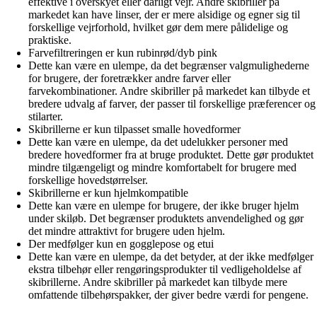
effektive i overskyet eller dårligt vejr. Andre skibriller på
markedet kan have linser, der er mere alsidige og egner sig til
forskellige vejrforhold, hvilket gør dem mere pålidelige og
praktiske.
Farvefiltreringen er kun rubinrød/dyb pink
Dette kan være en ulempe, da det begrænser valgmulighederne
for brugere, der foretrækker andre farver eller
farvekombinationer. Andre skibriller på markedet kan tilbyde et
bredere udvalg af farver, der passer til forskellige præferencer og
stilarter.
Skibrillerne er kun tilpasset smalle hovedformer
Dette kan være en ulempe, da det udelukker personer med
bredere hovedformer fra at bruge produktet. Dette gør produktet
mindre tilgængeligt og mindre komfortabelt for brugere med
forskellige hovedstørrelser.
Skibrillerne er kun hjelmkompatible
Dette kan være en ulempe for brugere, der ikke bruger hjelm
under skiløb. Det begrænser produktets anvendelighed og gør
det mindre attraktivt for brugere uden hjelm.
Der medfølger kun en gogglepose og etui
Dette kan være en ulempe, da det betyder, at der ikke medfølger
ekstra tilbehør eller rengøringsprodukter til vedligeholdelse af
skibrillerne. Andre skibriller på markedet kan tilbyde mere
omfattende tilbehørspakker, der giver bedre værdi for pengene.