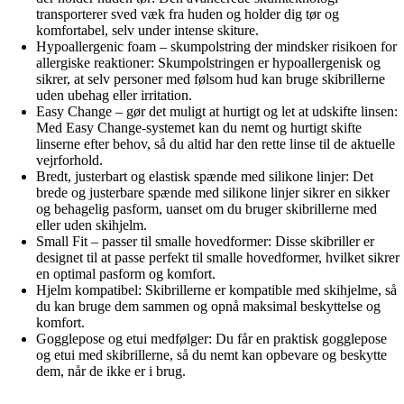
transporterer sved væk fra huden og holder dig tør og
komfortabel, selv under intense skiture.
Hypoallergenic foam – skumpolstring der mindsker risikoen for
allergiske reaktioner: Skumpolstringen er hypoallergenisk og
sikrer, at selv personer med følsom hud kan bruge skibrillerne
uden ubehag eller irritation.
Easy Change – gør det muligt at hurtigt og let at udskifte linsen:
Med Easy Change-systemet kan du nemt og hurtigt skifte
linserne efter behov, så du altid har den rette linse til de aktuelle
vejrforhold.
Bredt, justerbart og elastisk spænde med silikone linjer: Det
brede og justerbare spænde med silikone linjer sikrer en sikker
og behagelig pasform, uanset om du bruger skibrillerne med
eller uden skihjelm.
Small Fit – passer til smalle hovedformer: Disse skibriller er
designet til at passe perfekt til smalle hovedformer, hvilket sikrer
en optimal pasform og komfort.
Hjelm kompatibel: Skibrillerne er kompatible med skihjelme, så
du kan bruge dem sammen og opnå maksimal beskyttelse og
komfort.
Gogglepose og etui medfølger: Du får en praktisk gogglepose
og etui med skibrillerne, så du nemt kan opbevare og beskytte
dem, når de ikke er i brug.