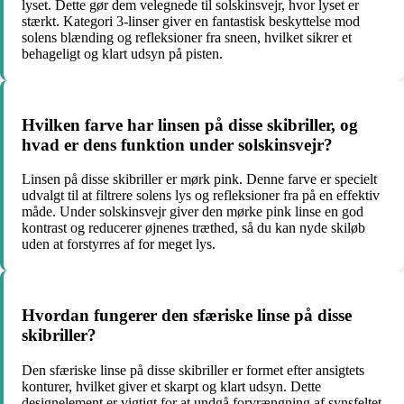
lyset. Dette gør dem velegnede til solskinsvejr, hvor lyset er
stærkt. Kategori 3-linser giver en fantastisk beskyttelse mod
solens blænding og refleksioner fra sneen, hvilket sikrer et
behageligt og klart udsyn på pisten.
Hvilken farve har linsen på disse skibriller, og
hvad er dens funktion under solskinsvejr?
Linsen på disse skibriller er mørk pink. Denne farve er specielt
udvalgt til at filtrere solens lys og refleksioner fra på en effektiv
måde. Under solskinsvejr giver den mørke pink linse en god
kontrast og reducerer øjnenes træthed, så du kan nyde skiløb
uden at forstyrres af for meget lys.
Hvordan fungerer den sfæriske linse på disse
skibriller?
Den sfæriske linse på disse skibriller er formet efter ansigtets
konturer, hvilket giver et skarpt og klart udsyn. Dette
designelement er vigtigt for at undgå forvrængning af synsfeltet