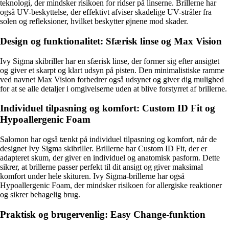
teknologi, der mindsker risikoen for ridser på linserne. Brillerne har
også UV-beskyttelse, der effektivt afviser skadelige UV-stråler fra
solen og refleksioner, hvilket beskytter øjnene mod skader.
Design og funktionalitet: Sfærisk linse og Max Vision
Ivy Sigma skibriller har en sfærisk linse, der former sig efter ansigtet
og giver et skarpt og klart udsyn på pisten. Den minimalistiske ramme
ved navnet Max Vision forbedrer også udsynet og giver dig mulighed
for at se alle detaljer i omgivelserne uden at blive forstyrret af brillerne.
Individuel tilpasning og komfort: Custom ID Fit og
Hypoallergenic Foam
Salomon har også tænkt på individuel tilpasning og komfort, når de
designet Ivy Sigma skibriller. Brillerne har Custom ID Fit, der er
adapteret skum, der giver en individuel og anatomisk pasform. Dette
sikrer, at brillerne passer perfekt til dit ansigt og giver maksimal
komfort under hele skituren. Ivy Sigma-brillerne har også
Hypoallergenic Foam, der mindsker risikoen for allergiske reaktioner
og sikrer behagelig brug.
Praktisk og brugervenlig: Easy Change-funktion