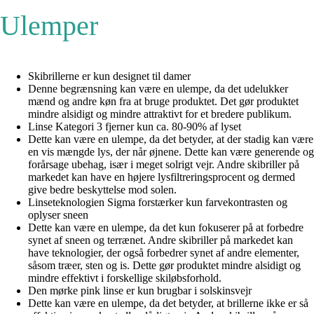
Ulemper
Skibrillerne er kun designet til damer
Denne begrænsning kan være en ulempe, da det udelukker
mænd og andre køn fra at bruge produktet. Det gør produktet
mindre alsidigt og mindre attraktivt for et bredere publikum.
Linse Kategori 3 fjerner kun ca. 80-90% af lyset
Dette kan være en ulempe, da det betyder, at der stadig kan være
en vis mængde lys, der når øjnene. Dette kan være generende og
forårsage ubehag, især i meget solrigt vejr. Andre skibriller på
markedet kan have en højere lysfiltreringsprocent og dermed
give bedre beskyttelse mod solen.
Linseteknologien Sigma forstærker kun farvekontrasten og
oplyser sneen
Dette kan være en ulempe, da det kun fokuserer på at forbedre
synet af sneen og terrænet. Andre skibriller på markedet kan
have teknologier, der også forbedrer synet af andre elementer,
såsom træer, sten og is. Dette gør produktet mindre alsidigt og
mindre effektivt i forskellige skiløbsforhold.
Den mørke pink linse er kun brugbar i solskinsvejr
Dette kan være en ulempe, da det betyder, at brillerne ikke er så