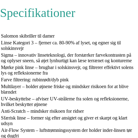
Specifikationer
Salomon skibriller til damer
Linse Kategori 3 – fjerner ca. 80-90% af lyset, og egner sig til
solskinsvejr
Sigma – innovativ linseteknologi, der forstærker farvekontrasten på
og oplyser sneen, så øjet lynhurtigt kan læse terrænet og konturerne
Mørke pink linse – brugbar i solskinsvejr, og filtrerer effektivt solens
lys og refleksionerne fra
Farve filtrering: rubinrødt/dyb pink
Multilayer – holder øjnene friske og mindsker risikoen for at blive
blændet
UV-beskyttelse – afviser UV-strålerne fra solen og refleksionerne,
hvilket beskytter øjnene
Anti-Scratch – mindsker risikoen for ridser
Sfærisk linse – former sig efter ansigtet og giver et skarpt og klart
udsyn
Air-Flow System – luftstrømningssystem der holder inder-linsen tør
og dugfri