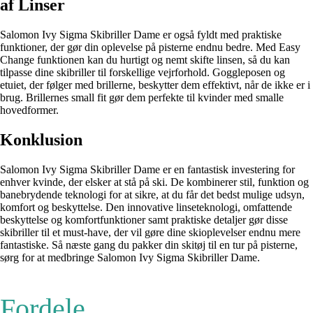
af Linser
Salomon Ivy Sigma Skibriller Dame er også fyldt med praktiske
funktioner, der gør din oplevelse på pisterne endnu bedre. Med Easy
Change funktionen kan du hurtigt og nemt skifte linsen, så du kan
tilpasse dine skibriller til forskellige vejrforhold. Goggleposen og
etuiet, der følger med brillerne, beskytter dem effektivt, når de ikke er i
brug. Brillernes small fit gør dem perfekte til kvinder med smalle
hovedformer.
Konklusion
Salomon Ivy Sigma Skibriller Dame er en fantastisk investering for
enhver kvinde, der elsker at stå på ski. De kombinerer stil, funktion og
banebrydende teknologi for at sikre, at du får det bedst mulige udsyn,
komfort og beskyttelse. Den innovative linseteknologi, omfattende
beskyttelse og komfortfunktioner samt praktiske detaljer gør disse
skibriller til et must-have, der vil gøre dine skioplevelser endnu mere
fantastiske. Så næste gang du pakker din skitøj til en tur på pisterne,
sørg for at medbringe Salomon Ivy Sigma Skibriller Dame.
Fordele