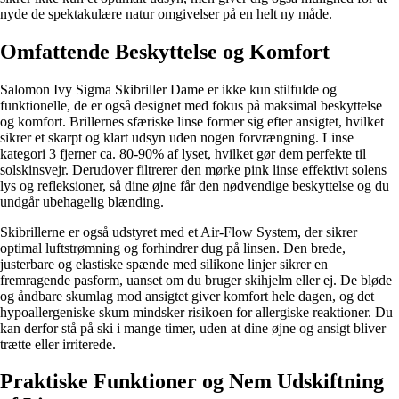
nyde de spektakulære natur omgivelser på en helt ny måde.
Omfattende Beskyttelse og Komfort
Salomon Ivy Sigma Skibriller Dame er ikke kun stilfulde og
funktionelle, de er også designet med fokus på maksimal beskyttelse
og komfort. Brillernes sfæriske linse former sig efter ansigtet, hvilket
sikrer et skarpt og klart udsyn uden nogen forvrængning. Linse
kategori 3 fjerner ca. 80-90% af lyset, hvilket gør dem perfekte til
solskinsvejr. Derudover filtrerer den mørke pink linse effektivt solens
lys og refleksioner, så dine øjne får den nødvendige beskyttelse og du
undgår ubehagelig blænding.
Skibrillerne er også udstyret med et Air-Flow System, der sikrer
optimal luftstrømning og forhindrer dug på linsen. Den brede,
justerbare og elastiske spænde med silikone linjer sikrer en
fremragende pasform, uanset om du bruger skihjelm eller ej. De bløde
og åndbare skumlag mod ansigtet giver komfort hele dagen, og det
hypoallergeniske skum mindsker risikoen for allergiske reaktioner. Du
kan derfor stå på ski i mange timer, uden at dine øjne og ansigt bliver
trætte eller irriterede.
Praktiske Funktioner og Nem Udskiftning