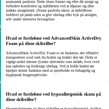
anatomisk pasform. Dette skum former sig efter dit ansigt og
forbedrer komforten og stabiliteten ved at tilpasse sig dine
unikke ansigtstræk. Denne pasform sikrer, at skibrillerne
forbliver på plads uden at give ubehag eller tryk på ansigtet,
selv under intensive bevægelser.
Hvad er fordelene ved AdvancedSkin ActiveDry
Foam på disse skibriller?
AdvancedSkin ActiveDry Foam er en funktion, der effektivt
transporterer sved væk fra huden og holder den tør. Dette er
vigtigt under intense fysiske aktiviteter som skiløb, hvor sved
kan ophobes og forårsage ubehag. Ved at holde huden tør
hjælper denne funktion med at opretholde en behagelig og
hygiejnisk brugeroplevelse.
Hvad er fordelene ved hypoallergenisk skum på
disse skibriller?
Skumpolstringen på disse skibriller er hypoallergenisk, hvilket