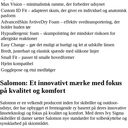
Max Vision – minimalistisk ramme, der forbedrer udsynet
Custom ID Fit – adapteret skum, der giver en individuel og anatomisk
pasform
AdvancedSkin AvtiveDry Foam – effektiv svedtransportering, der
holder huden tør
Hypoallergenic foam – skumpolstring der mindsker risikoen for
allergiske reaktioner
Easy Change – gør det muligt at hurtigt og let at udskifte linsen
Bredt, justerbart og elastisk spænde med silikone linjer
Small Fit – passer til smalle hovedformer
Hjelm kompatibel
Gogglepose og etui medfølger
Salomon: Et innovativt mærke med fokus
på kvalitet og komfort
Salomon er en velkendt producent inden for skibriller og outdoor-
udstyr, der har opbygget et fremragende ry baseret på deres innovative
linseteknologi og fokus på kvalitet og komfort. Med deres Ivy Sigma
skibriller til damer sætter Salomon nye standarder for solbeskyttelse og
synsklarhed på skiområdet.