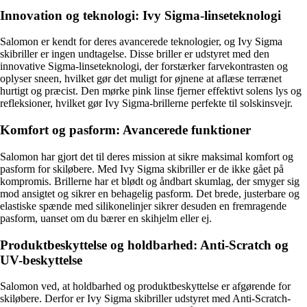
Innovation og teknologi: Ivy Sigma-linseteknologi
Salomon er kendt for deres avancerede teknologier, og Ivy Sigma
skibriller er ingen undtagelse. Disse briller er udstyret med den
innovative Sigma-linseteknologi, der forstærker farvekontrasten og
oplyser sneen, hvilket gør det muligt for øjnene at aflæse terrænet
hurtigt og præcist. Den mørke pink linse fjerner effektivt solens lys og
refleksioner, hvilket gør Ivy Sigma-brillerne perfekte til solskinsvejr.
Komfort og pasform: Avancerede funktioner
Salomon har gjort det til deres mission at sikre maksimal komfort og
pasform for skiløbere. Med Ivy Sigma skibriller er de ikke gået på
kompromis. Brillerne har et blødt og åndbart skumlag, der smyger sig
mod ansigtet og sikrer en behagelig pasform. Det brede, justerbare og
elastiske spænde med silikonelinjer sikrer desuden en fremragende
pasform, uanset om du bærer en skihjelm eller ej.
Produktbeskyttelse og holdbarhed: Anti-Scratch og
UV-beskyttelse
Salomon ved, at holdbarhed og produktbeskyttelse er afgørende for
skiløbere. Derfor er Ivy Sigma skibriller udstyret med Anti-Scratch-