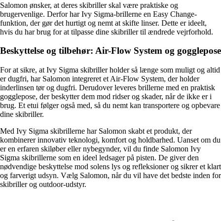
Salomon ønsker, at deres skibriller skal være praktiske og
brugervenlige. Derfor har Ivy Sigma-brillerne en Easy Change-
funktion, der gør det hurtigt og nemt at skifte linser. Dette er ideelt,
hvis du har brug for at tilpasse dine skibriller til ændrede vejrforhold.
Beskyttelse og tilbehør: Air-Flow System og gogglepose
For at sikre, at Ivy Sigma skibriller holder så længe som muligt og altid
er dugfri, har Salomon integreret et Air-Flow System, der holder
inderlinsen tør og dugfri. Derudover leveres brillerne med en praktisk
gogglepose, der beskytter dem mod ridser og skader, når de ikke er i
brug. Et etui følger også med, så du nemt kan transportere og opbevare
dine skibriller.
Med Ivy Sigma skibrillerne har Salomon skabt et produkt, der
kombinerer innovativ teknologi, komfort og holdbarhed. Uanset om du
er en erfaren skiløber eller nybegynder, vil du finde Salomon Ivy
Sigma skibrillerne som en ideel ledsager på pisten. De giver den
nødvendige beskyttelse mod solens lys og refleksioner og sikrer et klart
og farverigt udsyn. Vælg Salomon, når du vil have det bedste inden for
skibriller og outdoor-udstyr.