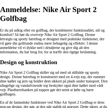
Anmeldelse: Nike Air Sport 2
Golfbag
Er du på udkig efter en golfbag, der kombinerer funktionalitet, stil og
komfort? Så bør du overveje Nike Air Sport 2 Golfbag. Denne
letvægts og sporty bærebag er designet med praktiske funktioner, der
vil gøre din golfrunde endnu mere behagelig og effektiv. I denne
anmeldelse vil vi dykke ned i detaljerne og give dig alt den
information, du har brug for, for at træffe den rigtige beslutning.
Design og konstruktion
Nike Air Sport 2 Golfbag skiller sig ud med sit stilfulde og sporty
design. Denne bærebag er konstrueret med en 4-vejs top, der rummer
dine køller og jern og holder dem sikkert på plads under transport. Den
aftagelige og vandafvisende top beskytter også dine køller mod vådt
vejr. Plastbærehanken på toppen gør det nemt at løfte og bære
golfbagen.
En af de fantastiske funktioner ved Nike Air Sport 2 Golfbag er dens
pop-up design, der gør, at den står stabilt på græsset. Dette sikrer, at du