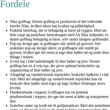
Fordele
Nike golfbag: Denne golfbag er produceret af det velkendte
mærke Nike, hvilket sikrer høj kvalitet og pålidelighed.
Praktisk bærebag, der er behagelig at bære på ryggen: Med sin
lette vægt og justerbare bærestropper med Air Max luftpuder, er
denne golfbag behagelig at bære, selv under længere golfrunder.
Pop-up design gør, at golfbagen står stabilt på græsset: Det
praktiske pop-up design sikrer, at golfbagen står stabilt på
græsset, hvilket gør det nemt at tage dine køller ud og putte dem
tilbage i tasken.
4-vejs top i fuld taskelængde til dine køller og jern: Denne
golfbag har en 4-vejs top, der giver optimal beskyttelse og
organisering af dine køller og jern.
Aftageligt og vandafvisende topstykke; beskytter køllerne i vådt
vejr: Med det aftagelige og vandafvisende topstykke kan du
beskytte dine køller mod regn og fugt, hvilket forlænger deres
levetid.
Plastbærehank i toppen: Golfbagen har en praktisk
plastbærehank i toppen, der gør det nemt at løfte og transportere
den.
Justerbar snøre og tyndt rør til golfparaplyen: Med den justerbare
snøre og det tynde rør kan du nemt fastgøre og transportere din