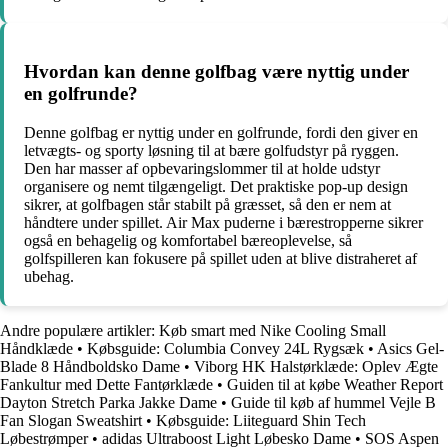
Hvordan kan denne golfbag være nyttig under
en golfrunde?
Denne golfbag er nyttig under en golfrunde, fordi den giver en
letvægts- og sporty løsning til at bære golfudstyr på ryggen.
Den har masser af opbevaringslommer til at holde udstyr
organisere og nemt tilgængeligt. Det praktiske pop-up design
sikrer, at golfbagen står stabilt på græsset, så den er nem at
håndtere under spillet. Air Max puderne i bærestropperne sikrer
også en behagelig og komfortabel bæreoplevelse, så
golfspilleren kan fokusere på spillet uden at blive distraheret af
ubehag.
Andre populære artikler:
Køb smart med Nike Cooling Small
Håndklæde
•
Købsguide: Columbia Convey 24L Rygsæk
•
Asics Gel-
Blade 8 Håndboldsko Dame
•
Viborg HK Halstørklæde: Oplev Ægte
Fankultur med Dette Fantørklæde
•
Guiden til at købe Weather Report
Dayton Stretch Parka Jakke Dame
•
Guide til køb af hummel Vejle B
Fan Slogan Sweatshirt
•
Købsguide: Liiteguard Shin Tech
Løbestrømper
•
adidas Ultraboost Light Løbesko Dame
•
SOS Aspen