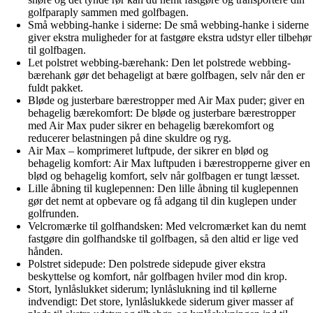
golfparaply sammen med golfbagen.
Små webbing-hanke i siderne: De små webbing-hanke i siderne
giver ekstra muligheder for at fastgøre ekstra udstyr eller tilbehør
til golfbagen.
Let polstret webbing-bærehank: Den let polstrede webbing-
bærehank gør det behageligt at bære golfbagen, selv når den er
fuldt pakket.
Bløde og justerbare bærestropper med Air Max puder; giver en
behagelig bærekomfort: De bløde og justerbare bærestropper
med Air Max puder sikrer en behagelig bærekomfort og
reducerer belastningen på dine skuldre og ryg.
Air Max – komprimeret luftpude, der sikrer en blød og
behagelig komfort: Air Max luftpuden i bærestropperne giver en
blød og behagelig komfort, selv når golfbagen er tungt læsset.
Lille åbning til kuglepennen: Den lille åbning til kuglepennen
gør det nemt at opbevare og få adgang til din kuglepen under
golfrunden.
Velcromærke til golfhandsken: Med velcromærket kan du nemt
fastgøre din golfhandske til golfbagen, så den altid er lige ved
hånden.
Polstret sidepude: Den polstrede sidepude giver ekstra
beskyttelse og komfort, når golfbagen hviler mod din krop.
Stort, lynlåslukket siderum; lynlåslukning ind til køllerne
indvendigt: Det store, lynlåslukkede siderum giver masser af