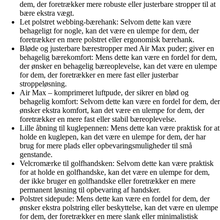
dem, der foretrækker mere robuste eller justerbare stropper til at
bære ekstra vægt.
Let polstret webbing-bærehank: Selvom dette kan være
behageligt for nogle, kan det være en ulempe for dem, der
foretrækker en mere polstret eller ergonomisk bærehank.
Bløde og justerbare bærestropper med Air Max puder; giver en
behagelig bærekomfort: Mens dette kan være en fordel for dem,
der ønsker en behagelig bæreoplevelse, kan det være en ulempe
for dem, der foretrækker en mere fast eller justerbar
stroppeløsning.
Air Max – komprimeret luftpude, der sikrer en blød og
behagelig komfort: Selvom dette kan være en fordel for dem, der
ønsker ekstra komfort, kan det være en ulempe for dem, der
foretrækker en mere fast eller stabil bæreoplevelse.
Lille åbning til kuglepennen: Mens dette kan være praktisk for at
holde en kuglepen, kan det være en ulempe for dem, der har
brug for mere plads eller opbevaringsmuligheder til små
genstande.
Velcromærke til golfhandsken: Selvom dette kan være praktisk
for at holde en golfhandske, kan det være en ulempe for dem,
der ikke bruger en golfhandske eller foretrækker en mere
permanent løsning til opbevaring af handsker.
Polstret sidepude: Mens dette kan være en fordel for dem, der
ønsker ekstra polstring eller beskyttelse, kan det være en ulempe
for dem, der foretrækker en mere slank eller minimalistisk