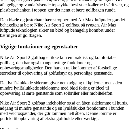
aftagelige og vandafvisende topstykke beskytter køllerne i vådt vejr, og
plastbærehanken i toppen gør det nemt at bære golfbagen rundt.
Den bløde og justerbare bærestropper med Air Max luftpuder gør det
behageligt at bære Nike Air Sport 2 golfbag på ryggen. Air Max
luftpude teknologien sikrer en blød og behagelig komfort under
bæringen af golfbagen.
Vigtige funktioner og egenskaber
Nike Air Sport 2 golfbag er ikke kun en praktisk og komfortabel
golfbag, den har også mange nyttige funktioner og
opbevaringsmuligheder. Den har en række lommer af forskellige
størrelser til opbevaring af golfudstyr og personlige genstande.
Det lynlåslukkede siderum giver nem adgang til køllerne, mens den
mindre lynlåslukkede sidelomme med blød foring er ideel til
opbevaring af sarte genstande som solbriller eller mobiltelefon.
Nike Air Sport 2 golfbag indeholder også en åben sidelomme til hurtig
adgang til mindre genstande og en lynlåslukket frontlomme i bunden
med velcrospænder, der gør lommen helt åben. Denne lomme er
perfekt til opbevaring af ekstra golfbolde eller værktøj.