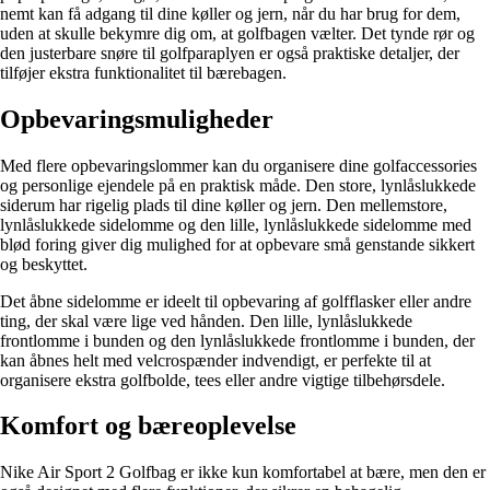
nemt kan få adgang til dine køller og jern, når du har brug for dem,
uden at skulle bekymre dig om, at golfbagen vælter. Det tynde rør og
den justerbare snøre til golfparaplyen er også praktiske detaljer, der
tilføjer ekstra funktionalitet til bærebagen.
Opbevaringsmuligheder
Med flere opbevaringslommer kan du organisere dine golfaccessories
og personlige ejendele på en praktisk måde. Den store, lynlåslukkede
siderum har rigelig plads til dine køller og jern. Den mellemstore,
lynlåslukkede sidelomme og den lille, lynlåslukkede sidelomme med
blød foring giver dig mulighed for at opbevare små genstande sikkert
og beskyttet.
Det åbne sidelomme er ideelt til opbevaring af golfflasker eller andre
ting, der skal være lige ved hånden. Den lille, lynlåslukkede
frontlomme i bunden og den lynlåslukkede frontlomme i bunden, der
kan åbnes helt med velcrospænder indvendigt, er perfekte til at
organisere ekstra golfbolde, tees eller andre vigtige tilbehørsdele.
Komfort og bæreoplevelse
Nike Air Sport 2 Golfbag er ikke kun komfortabel at bære, men den er