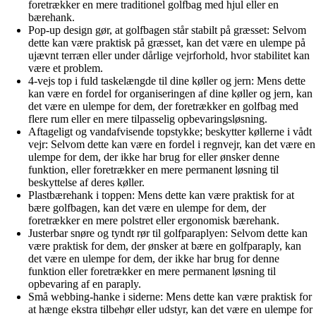
foretrækker en mere traditionel golfbag med hjul eller en
bærehank.
Pop-up design gør, at golfbagen står stabilt på græsset: Selvom
dette kan være praktisk på græsset, kan det være en ulempe på
ujævnt terræn eller under dårlige vejrforhold, hvor stabilitet kan
være et problem.
4-vejs top i fuld taskelængde til dine køller og jern: Mens dette
kan være en fordel for organiseringen af ​​dine køller og jern, kan
det være en ulempe for dem, der foretrækker en golfbag med
flere rum eller en mere tilpasselig opbevaringsløsning.
Aftageligt og vandafvisende topstykke; beskytter køllerne i vådt
vejr: Selvom dette kan være en fordel i regnvejr, kan det være en
ulempe for dem, der ikke har brug for eller ønsker denne
funktion, eller foretrækker en mere permanent løsning til
beskyttelse af deres køller.
Plastbærehank i toppen: Mens dette kan være praktisk for at
bære golfbagen, kan det være en ulempe for dem, der
foretrækker en mere polstret eller ergonomisk bærehank.
Justerbar snøre og tyndt rør til golfparaplyen: Selvom dette kan
være praktisk for dem, der ønsker at bære en golfparaply, kan
det være en ulempe for dem, der ikke har brug for denne
funktion eller foretrækker en mere permanent løsning til
opbevaring af en paraply.
Små webbing-hanke i siderne: Mens dette kan være praktisk for
at hænge ekstra tilbehør eller udstyr, kan det være en ulempe for