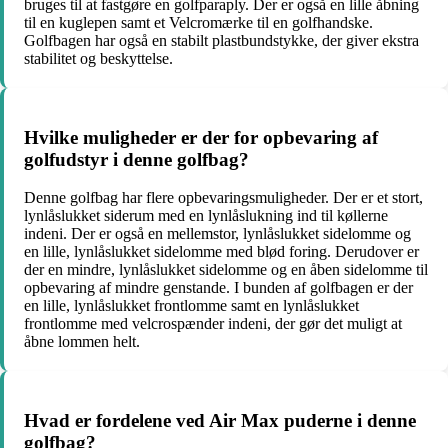
bruges til at fastgøre en golfparaply. Der er også en lille åbning
til en kuglepen samt et Velcromærke til en golfhandske.
Golfbagen har også en stabilt plastbundstykke, der giver ekstra
stabilitet og beskyttelse.
Hvilke muligheder er der for opbevaring af
golfudstyr i denne golfbag?
Denne golfbag har flere opbevaringsmuligheder. Der er et stort,
lynlåslukket siderum med en lynlåslukning ind til køllerne
indeni. Der er også en mellemstor, lynlåslukket sidelomme og
en lille, lynlåslukket sidelomme med blød foring. Derudover er
der en mindre, lynlåslukket sidelomme og en åben sidelomme til
opbevaring af mindre genstande. I bunden af golfbagen er der
en lille, lynlåslukket frontlomme samt en lynlåslukket
frontlomme med velcrospænder indeni, der gør det muligt at
åbne lommen helt.
Hvad er fordelene ved Air Max puderne i denne
golfbag?