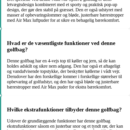
letvægtsdesign kombineret med et sporty og praktisk pop-up
design, der gør den stabil på græsset. Den er også udstyret med
masser af opbevaringslommer og bløde, justerbare bærestropper
med Air Max luftpuder for at sikre en behagelig bærekomfort.
Hvad er de væsentligste funktioner ved denne
golfbag?
Denne golfbag har en 4-vejs top til køller og jern, så de kan
holdes adskilt og sikre nem adgang. Den har også et aftageligt
og vandafvisende topstykke, der beskytter køllerne i vådt vejr.
Derudover har den forskellige lommer i forskellige størrelser til
opbevaring af golfudstyr, og den har også bløde og justerbare
bærestropper med Air Max puder for ekstra bærekomfort.
Hvilke ekstrafunktioner tilbyder denne golfbag?
Udover de grundlæggende funktioner har denne golfbag
ekstrafunktioner såsom en justerbar snor og et tyndt rør, der kan