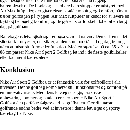
også designet med flere funktioner, der sikrer en behagelig
bæreoplevelse. De bløde og justerbare bærestropper er udstyret med
Air Max luftpuder, der giver ekstra støddæmpning og komfort, når du
bærer golfbagen på ryggen. Air Max luftpuder er kendt for at levere en
blød og behagelig komfort, og de gør en stor forskel i løbet af en lang
dag på golfbanen.
Bærebagens letvægtsdesign er også værd at nævne. Den er fremstillet i
slidstærkt polyester, der sikrer, at den kan modstå slid og daglig brug
uden at miste sin form eller funktion. Med en størrelse på ca. 35 x 21 x
86 cm passer Nike Air Sport 2 Golfbag let ind i de fleste golfbilkøller
eller kan nemt bæres alene.
Konklusion
Nike Air Sport 2 Golfbag er et fantastisk valg for golfspillere i alle
niveauer. Denne golfbag kombinerer stil, funktionalitet og komfort på
en innovativ måde. Med dens letvægtsdesign, praktiske
opbevaringslommer og bløde bærestropper er Nike Air Sport 2
Golfbag den perfekte følgesvend på golfbanen. Gør din næste
golfrunde endnu bedre ved at investere i denne letvægts og sporty
bærebag fra Nike.