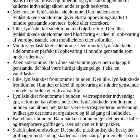
plads til ekstra udstyr og tilbehør, og lynlåslukningen ind til
køllerne indvendigt sikrer, at de er godt beskyttet.
Mellemstor, lynlåslukket sidelomme: Den mellemstore,
lynlåslukkede sidelomme giver ekstra opbevaringsplads til
mindre genstande som tees, bolde eller scorekort.
Lille, lynlåslukket sidelomme med blød foring: Den lille,
lynlåslukkede sidelomme med blød foring er ideel til opbevaring
af værdigenstande som mobiltelefon eller solbriller.
Mindre, lynlåslukket sidelomme: Den mindre, lynlåslukkede
sidelomme er perfekt til opbevaring af mindre genstande som
nøgler eller tees.
Åben sidelomme: Den åbne sidelomme giver nem adgang til
genstande, der skal være hurtigt tilgængelige, f.eks. en
vandflaske.
Lille, lynlåslukket frontlomme i bunden: Den lille, lynlåslukkede
frontlomme i bunden er ideel til opbevaring af mindre genstande
som ekstra bolde eller divotværktøj.
Lynlåslukket frontlomme i bunden; velcrospænder indvendigt
gør, at lomme kan åbnes helt: Den lynlåslukkede frontlomme i
bunden kan åbnes helt takket være velcrospænderne indvendigt,
hvilket gør det nemt at organisere og få adgang til indholdet.
Bærehank i bunden: Bærehanken i bunden gør det nemt at løfte
og transportere golfbagen, især når den er fuldt pakket.
Stabilt plastbundstykke: Det stabile plastbundstykke beskytter
golfbagen mod slid og skader, når den står på jorden eller på en