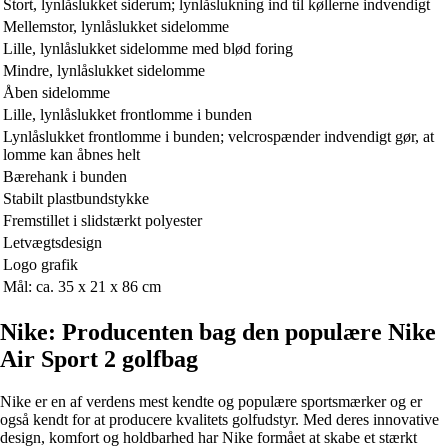
Stort, lynlåslukket siderum; lynlåslukning ind til køllerne indvendigt
Mellemstor, lynlåslukket sidelomme
Lille, lynlåslukket sidelomme med blød foring
Mindre, lynlåslukket sidelomme
Åben sidelomme
Lille, lynlåslukket frontlomme i bunden
Lynlåslukket frontlomme i bunden; velcrospænder indvendigt gør, at
lomme kan åbnes helt
Bærehank i bunden
Stabilt plastbundstykke
Fremstillet i slidstærkt polyester
Letvægtsdesign
Logo grafik
Mål: ca. 35 x 21 x 86 cm
Nike: Producenten bag den populære Nike
Air Sport 2 golfbag
Nike er en af verdens mest kendte og populære sportsmærker og er
også kendt for at producere kvalitets golfudstyr. Med deres innovative
design, komfort og holdbarhed har Nike formået at skabe et stærkt