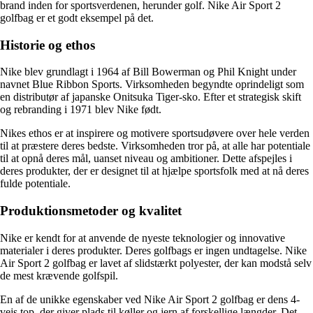
brand inden for sportsverdenen, herunder golf. Nike Air Sport 2
golfbag er et godt eksempel på det.
Historie og ethos
Nike blev grundlagt i 1964 af Bill Bowerman og Phil Knight under
navnet Blue Ribbon Sports. Virksomheden begyndte oprindeligt som
en distributør af japanske Onitsuka Tiger-sko. Efter et strategisk skift
og rebranding i 1971 blev Nike født.
Nikes ethos er at inspirere og motivere sportsudøvere over hele verden
til at præstere deres bedste. Virksomheden tror på, at alle har potentiale
til at opnå deres mål, uanset niveau og ambitioner. Dette afspejles i
deres produkter, der er designet til at hjælpe sportsfolk med at nå deres
fulde potentiale.
Produktionsmetoder og kvalitet
Nike er kendt for at anvende de nyeste teknologier og innovative
materialer i deres produkter. Deres golfbags er ingen undtagelse. Nike
Air Sport 2 golfbag er lavet af slidstærkt polyester, der kan modstå selv
de mest krævende golfspil.
En af de unikke egenskaber ved Nike Air Sport 2 golfbag er dens 4-
vejs top, der giver plads til køller og jern af forskellige længder. Det