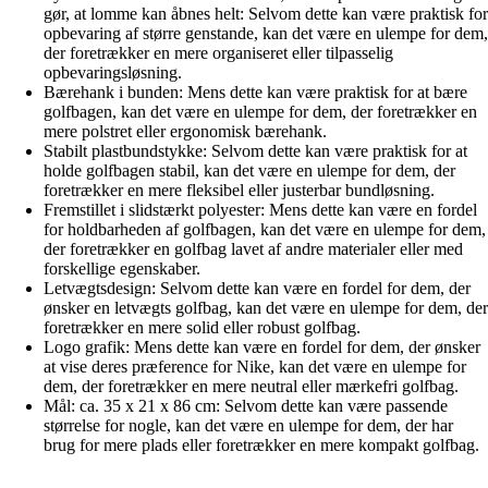
gør, at lomme kan åbnes helt: Selvom dette kan være praktisk for
opbevaring af større genstande, kan det være en ulempe for dem,
der foretrækker en mere organiseret eller tilpasselig
opbevaringsløsning.
Bærehank i bunden: Mens dette kan være praktisk for at bære
golfbagen, kan det være en ulempe for dem, der foretrækker en
mere polstret eller ergonomisk bærehank.
Stabilt plastbundstykke: Selvom dette kan være praktisk for at
holde golfbagen stabil, kan det være en ulempe for dem, der
foretrækker en mere fleksibel eller justerbar bundløsning.
Fremstillet i slidstærkt polyester: Mens dette kan være en fordel
for holdbarheden af ​​golfbagen, kan det være en ulempe for dem,
der foretrækker en golfbag lavet af andre materialer eller med
forskellige egenskaber.
Letvægtsdesign: Selvom dette kan være en fordel for dem, der
ønsker en letvægts golfbag, kan det være en ulempe for dem, der
foretrækker en mere solid eller robust golfbag.
Logo grafik: Mens dette kan være en fordel for dem, der ønsker
at vise deres præference for Nike, kan det være en ulempe for
dem, der foretrækker en mere neutral eller mærkefri golfbag.
Mål: ca. 35 x 21 x 86 cm: Selvom dette kan være passende
størrelse for nogle, kan det være en ulempe for dem, der har
brug for mere plads eller foretrækker en mere kompakt golfbag.