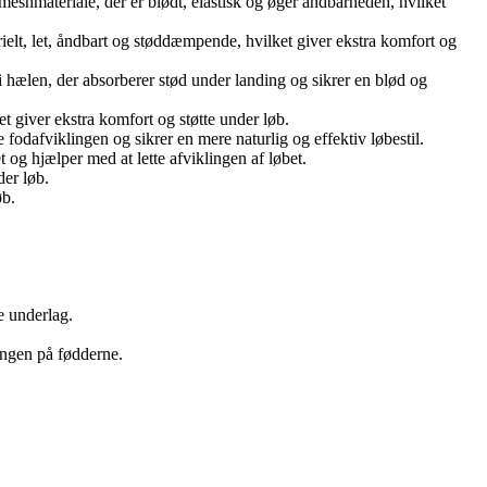
eshmateriale, der er blødt, elastisk og øger åndbarheden, hvilket
rielt, let, åndbart og støddæmpende, hvilket giver ekstra komfort og
ælen, der absorberer stød under landing og sikrer en blød og
giver ekstra komfort og støtte under løb.
 fodafviklingen og sikrer en mere naturlig og effektiv løbestil.
et og hjælper med at lette afviklingen af løbet.
der løb.
øb.
e underlag.
ningen på fødderne.