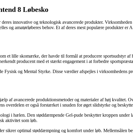
ntend 8 Løbesko
for deres innovative og teknologisk avancerede produkter. Virksomheden
elles og amatørløberes behov. Et af deres mest populære produkter er A
m et lille skomærke, der havde til formål at producere sportsudstyr af h
anerkendt producent med et stærkt engagement i at forbedre sportspræst
e Fysisk og Mental Styrke. Disse værdier afspejles i virksomhedens pro
jælp af avancerede produktionsmetoder og materialer af høj kvalitet. Ov
ns overdelen er også forstærket i snuden for øget slidstyrke og beskytte
knologi i hælen. Den støddæmpende Gel-pude beskytter kroppen under lan
sk aktivitet som løb.
 sikrer optimal støddæmpning og komfort under løb. Mellemsålen best