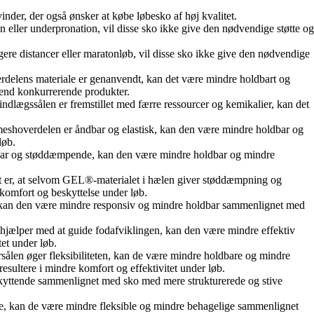
inder, der også ønsker at købe løbesko af høj kvalitet.
on eller underpronation, vil disse sko ikke give den nødvendige støtte og
ængere distancer eller maratonløb, vil disse sko ikke give den nødvendige
rdelens materiale er genanvendt, kan det være mindre holdbart og
e end konkurrerende produkter.
ndlægssålen er fremstillet med færre ressourcer og kemikalier, kan det
meshoverdelen er åndbar og elastisk, kan den være mindre holdbar og
løb.
åndbar og støddæmpende, kan den være mindre holdbar og mindre
t er, at selvom GEL®-materialet i hælen giver støddæmpning og
komfort og beskyttelse under løb.
kan den være mindre responsiv og mindre holdbar sammenlignet med
en hjælper med at guide fodafviklingen, kan den være mindre effektiv
et under løb.
dersålen øger fleksibiliteten, kan de være mindre holdbare og mindre
sultere i mindre komfort og effektivitet under løb.
kyttende sammenlignet med sko med mere strukturerede og stive
øtte, kan de være mindre fleksible og mindre behagelige sammenlignet