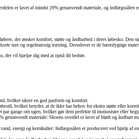
erdelen er lavet af mindst 20% genanvendt materiale, og indlægssålen e
ale løbere, der ønsker komfort, støtte og åndbarhed i deres løbesko. D
de korte ture og regelmæssig træning. Derudover er de bæredygtige materi
 der vil hjælpe dig med at opnå dit bedste.
mænd, hvilket sikrer en god pasform og komfort.
estil, hvilket betyder, at de ikke har behov for ekstra støtte eller korre
e et par gange om ugen, hvilket gør dem perfekte til motionister eller beg
% genanvendt materiale: Skoens overdel er lavet af blødt og åndbart ma
vand, energi og kemikalier: Indlægssålen er produceret ved hjælp af en