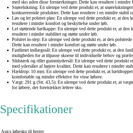
med sko uden disse forstærkninger. Dette kan resultere i mindre
Snørelukning: En ulempe ved dette produkt er, at snørelukningen
konkurrerende produkter. Dette kan resultere i en mindre stabil o
Løs og let polstret pløs: En ulempe ved dette produkt er, at den
resultere i mindre komfort og beskyttelse under løb.
Let støttende hælkappe: En ulempe ved dette produkt er, at den 
resultere i mindre stabilitet og støtte under løb.
Polstret in-step: En ulempe ved dette produkt er, at den polstr
Dette kan resultere i mindre komfort og støtte under løb.
Fastlimet indlægssål: En ulempe ved dette produkt er, at den fas
muligheden for at tilpasse skoene til individuelle behov og præfe
Slidstærk og rillet gummiydersål: En ulempe ved dette produkt er
med ydersåler af højere kvalitet. Dette kan resultere i mindre stab
Hældrop: 10 mm: En ulempe ved dette produkt er, at hældroppet 
komfortable og mindre effektive for visse løbere.
Vægt: 291 g (Str. 43,5): En ulempe ved dette produkt er, at væ
for løbere, der foretrækker lettere sko.
Specifikationer
Asics løbesko til herrer