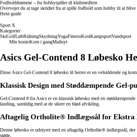
Fodbolddrømme – fra hobbyspiller til klubmedlem
Overvejer du at tage skridtet fra at spille fodbold som hobby til at bl
Hent guide
Sport X
Kategorier
Ski
Golf
Løb
Ridning
Skydning
Yoga
Fitness
Kost
Kampsport
Vandsport
Min konto
Kom i gang
Mailnyt
Asics Gel-Contend 8 Løbesko He
Disse Asics Gel-Contend 8 løbesko til herrer er en velsiddende og komfor
Klassisk Design med Støddæmpende Gel-pu
Gel-Contend 8 fra Asics er en klassisk løbesko med en støddæmpende G
landing, samtidig med at de sikrer en blød afvikling.
Aftagelig Ortholite® Indlægssål for Ekstra
Denne løbesko er udstyret med en aftagelig Ortholite® indlægssål, der 
støtte.