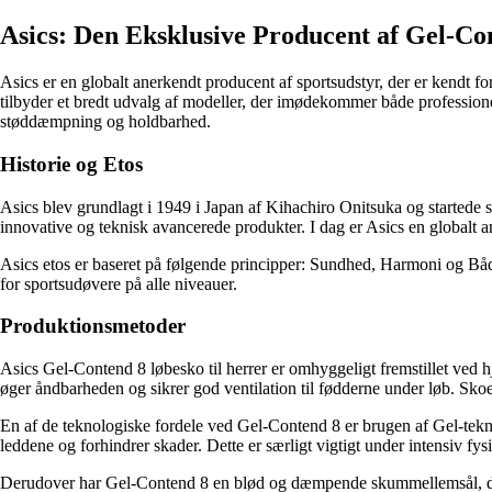
Asics: Den Eksklusive Producent af Gel-Co
Asics er en globalt anerkendt producent af sportsudstyr, der er kendt 
tilbyder et bredt udvalg af modeller, der imødekommer både profession
støddæmpning og holdbarhed.
Historie og Etos
Asics blev grundlagt i 1949 i Japan af Kihachiro Onitsuka og startede so
innovative og teknisk avancerede produkter. I dag er Asics en globalt 
Asics etos er baseret på følgende principper: Sundhed, Harmoni og Båd
for sportsudøvere på alle niveauer.
Produktionsmetoder
Asics Gel-Contend 8 løbesko til herrer er omhyggeligt fremstillet ved h
øger åndbarheden og sikrer god ventilation til fødderne under løb. Skoe
En af de teknologiske fordele ved Gel-Contend 8 er brugen af ​​Gel-te
leddene og forhindrer skader. Dette er særligt vigtigt under intensiv fysi
Derudover har Gel-Contend 8 en blød og dæmpende skummellemsål, der