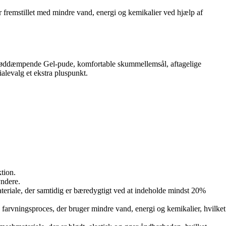
r fremstillet med mindre vand, energi og kemikalier ved hjælp af
en støddæmpende Gel-pude, komfortable skummellemsål, aftagelige
alevalg et ekstra pluspunkt.
ktion.
yndere.
teriale, der samtidig er bæredygtigt ved at indeholde mindst 20%
 farvningsproces, der bruger mindre vand, energi og kemikalier, hvilket