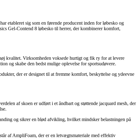
 har etableret sig som en førende producent inden for løbesko og
sics Gel-Contend 8 løbesko til herrer, der kombinerer komfort,
øj kvalitet. Virksomheden voksede hurtigt og fik ry for at levere
ation og skabe den bedst mulige oplevelse for sportsudøvere.
dukter, der er designet til at fremme komfort, beskyttelse og ydeevne
erdelen af skoen er udført i et åndbart og støttende jacquard mesh, der
lse.
ding og sikrer en blød afvikling, hvilket mindsker belastningen på
år af AmpliFoam, der er en letvægtsmateriale med effektiv