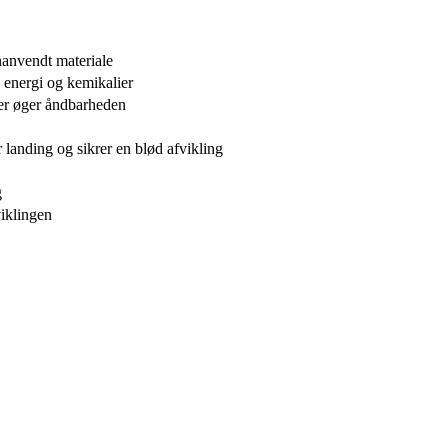
nanvendt materiale
 energi og kemikalier
er øger åndbarheden
anding og sikrer en blød afvikling
g
viklingen