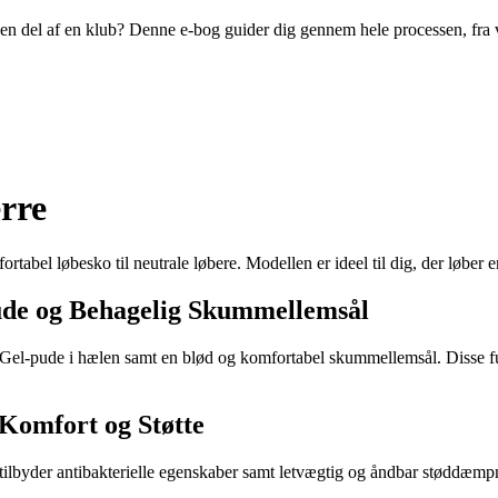
ive en del af en klub? Denne e-bog guider dig gennem hele processen, fra
rre
tabel løbesko til neutrale løbere. Modellen er ideel til dig, der løber 
de og Behagelig Skummellemsål
el-pude i hælen samt en blød og komfortabel skummellemsål. Disse fun
 Komfort og Støtte
tilbyder antibakterielle egenskaber samt letvægtig og åndbar støddæmpn