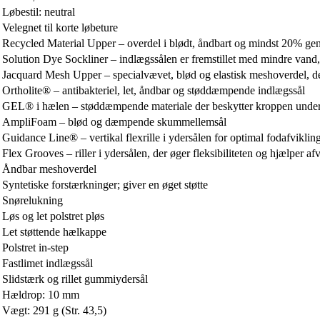
Løbestil: neutral
Velegnet til korte løbeture
Recycled Material Upper – overdel i blødt, åndbart og mindst 20% ge
Solution Dye Sockliner – indlægssålen er fremstillet med mindre vand,
Jacquard Mesh Upper – specialvævet, blød og elastisk meshoverdel, d
Ortholite® – antibakteriel, let, åndbar og støddæmpende indlægssål
GEL® i hælen – støddæmpende materiale der beskytter kroppen under l
AmpliFoam – blød og dæmpende skummellemsål
Guidance Line® – vertikal flexrille i ydersålen for optimal fodafviklin
Flex Grooves – riller i ydersålen, der øger fleksibiliteten og hjælper af
Åndbar meshoverdel
Syntetiske forstærkninger; giver en øget støtte
Snørelukning
Løs og let polstret pløs
Let støttende hælkappe
Polstret in-step
Fastlimet indlægssål
Slidstærk og rillet gummiydersål
Hældrop: 10 mm
Vægt: 291 g (Str. 43,5)