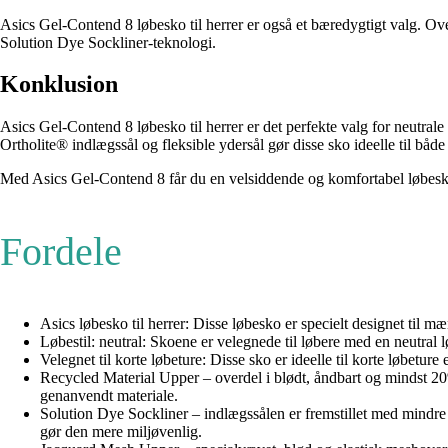
Asics Gel-Contend 8 løbesko til herrer er også et bæredygtigt valg. Ov
Solution Dye Sockliner-teknologi.
Konklusion
Asics Gel-Contend 8 løbesko til herrer er det perfekte valg for neutr
Ortholite® indlægssål og fleksible ydersål gør disse sko ideelle til bå
Med Asics Gel-Contend 8 får du en velsiddende og komfortabel løbesko,
Fordele
Asics løbesko til herrer: Disse løbesko er specielt designet til 
Løbestil: neutral: Skoene er velegnede til løbere med en neutral løb
Velegnet til korte løbeture: Disse sko er ideelle til korte løbetur
Recycled Material Upper – overdel i blødt, åndbart og mindst 20
genanvendt materiale.
Solution Dye Sockliner – indlægssålen er fremstillet med mindre 
gør den mere miljøvenlig.