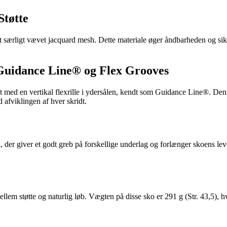
tøtte
t særligt vævet jacquard mesh. Dette materiale øger åndbarheden og sikr
 Guidance Line® og Flex Grooves
ret med en vertikal flexrille i ydersålen, kendt som Guidance Line®. Den
 afviklingen af hver skridt.
, der giver et godt greb på forskellige underlag og forlænger skoens le
em støtte og naturlig løb. Vægten på disse sko er 291 g (Str. 43,5), hv