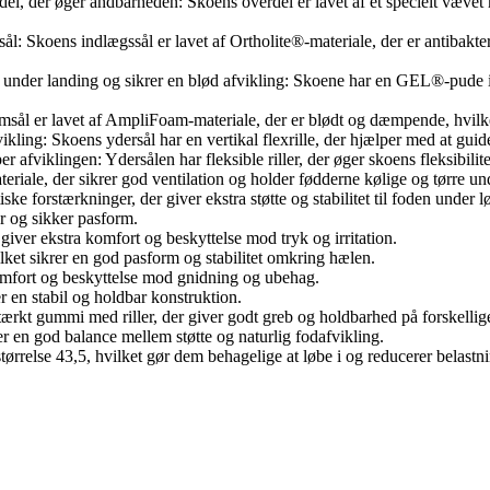
, der øger åndbarheden: Skoens overdel er lavet af et specielt vævet m
l: Skoens indlægssål er lavet af Ortholite®-materiale, der er antibakte
der landing og sikrer en blød afvikling: Skoene har en GEL®-pude i h
er lavet af AmpliFoam-materiale, der er blødt og dæmpende, hvilket 
ikling: Skoens ydersål har en vertikal flexrille, der hjælper med at guide
er afviklingen: Ydersålen har fleksible riller, der øger skoens fleksibilit
iale, der sikrer god ventilation og holder fødderne kølige og tørre un
ke forstærkninger, der giver ekstra støtte og stabilitet til foden under l
r og sikker pasform.
t giver ekstra komfort og beskyttelse mod tryk og irritation.
lket sikrer en god pasform og stabilitet omkring hælen.
a komfort og beskyttelse mod gnidning og ubehag.
er en stabil og holdbar konstruktion.
stærkt gummi med riller, der giver godt greb og holdbarhed på forskellig
en god balance mellem støtte og naturlig fodafvikling.
tørrelse 43,5, hvilket gør dem behagelige at løbe i og reducerer belast