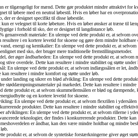
un er tilgængeligt for mænd. Dette gør produktet mindre attraktivt for kv
gnet til løbere med en neutral løbestil. Hvis en løber har en overpronati
der er designet specifikt til disse løbestile.
t kun er velegnet til korte løbeture. Hvis en løber ønsker at træne til l
ge i forhold til sko, der er designet til langdistance løb.
0% genanvendt materiale: En ulempe ved dette produkt er, at selvom ove
n resultere i en kortere levetid for skoene og gøre dem mindre holdbar
vand, energi og kemikalier: En ulempe ved dette produkt er, at selvom i
lignet med sko, der bruger mere traditionelle fremstillingsmetoder.
el, der øger åndbarheden: En ulempe ved dette produkt er, at selvom 
tive overdele. Dette kan resultere i mindre stabilitet og støtte under 
ssål: En ulempe ved dette produkt er, at selvom indlægssålen er let, 
 kan resultere i mindre komfort og støtte under løb.
nder landing og sikrer en blød afvikling: En ulempe ved dette produk
re støddæmpningsmaterialer på markedet. Dette kan resultere i mindre 
ette produkt er, at selvom skummellemsålen er blød og dæmpende, 
energiudbytte og en kortere levetid for skoene.
vikling: En ulempe ved dette produkt er, at selvom flexrillen i ydersål
rerende produkter. Dette kan resultere i mindre stabilitet og effektivit
lper afviklingen: En ulempe ved dette produkt er, at selvom rillerne i y
ancerede teknologier, der findes i konkurrerende produkter. Dette kan re
 meshoverdelen er åndbar, kan den være mindre holdbar og mindre bes
 løb.
ette produkt er, at selvom de syntetiske forstærkningerne giver øget st