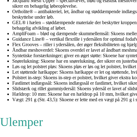
Jacquard Mesh Upper – specialvævet, blød og elastisk meshoverdel
sikrer en behagelig løbeoplevelse.
Ortholite® – antibakteriel, let, åndbar og støddæmpende indlægsså
beskyttelse under løb.
GEL® i hælen – støddæmpende materiale der beskytter kroppen un
behagelig afvikling af løbet.
AmpliFoam – blød og dæmpende skummellemsål: Skoens mellemsål 
Guidance Line® – vertikal flexrille i ydersålen for optimal fodafv
Flex Grooves – riller i ydersålen, der øger fleksibiliteten og hjælp
Åndbar meshoverdel: Skoens overdel er lavet af åndbart meshmater
Syntetiske forstærkninger; giver en øget støtte: Skoene har syntetis
Snørelukning: Skoene har en snørelukning, der sikrer en justerba
Løs og let polstret pløs: Skoens pløs er løs og let polstret, hvilke
Let støttende hælkappe: Skoens hælkappe er let og støttende, hvi
Polstret in-step: Skoens in-step er polstret, hvilket giver ekstr
Fastlimet indlægssål: Skoens indlægssål er fastlimet, hvilket sikr
Slidstærk og rillet gummiydersål: Skoens ydersål er lavet af slid
Hældrop: 10 mm: Skoene har en hældrop på 10 mm, hvilket giver 
Vægt: 291 g (Str. 43,5): Skoene er lette med en vægt på 291 g i s
Ulemper