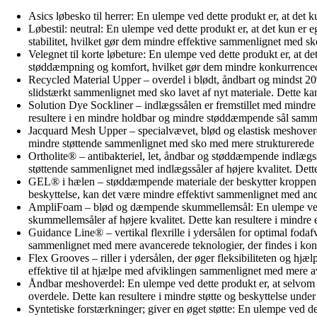
Asics løbesko til herrer: En ulempe ved dette produkt er, at det k
Løbestil: neutral: En ulempe ved dette produkt er, at det kun er e
stabilitet, hvilket gør dem mindre effektive sammenlignet med sko, 
Velegnet til korte løbeture: En ulempe ved dette produkt er, at de
støddæmpning og komfort, hvilket gør dem mindre konkurrencedygti
Recycled Material Upper – overdel i blødt, åndbart og mindst 2
slidstærkt sammenlignet med sko lavet af nyt materiale. Dette ka
Solution Dye Sockliner – indlægssålen er fremstillet med mindre 
resultere i en mindre holdbar og mindre støddæmpende sål sammen
Jacquard Mesh Upper – specialvævet, blød og elastisk meshoverd
mindre støttende sammenlignet med sko med mere strukturerede og s
Ortholite® – antibakteriel, let, åndbar og støddæmpende indlæg
støttende sammenlignet med indlægssåler af højere kvalitet. Dette
GEL® i hælen – støddæmpende materiale der beskytter kroppen u
beskyttelse, kan det være mindre effektivt sammenlignet med and
AmpliFoam – blød og dæmpende skummellemsål: En ulempe ved d
skummellemsåler af højere kvalitet. Dette kan resultere i mindre 
Guidance Line® – vertikal flexrille i ydersålen for optimal fodaf
sammenlignet med mere avancerede teknologier, der findes i konkur
Flex Grooves – riller i ydersålen, der øger fleksibiliteten og hjæ
effektive til at hjælpe med afviklingen sammenlignet med mere av
Åndbar meshoverdel: En ulempe ved dette produkt er, at selvom
overdele. Dette kan resultere i mindre støtte og beskyttelse under
Syntetiske forstærkninger; giver en øget støtte: En ulempe ved d