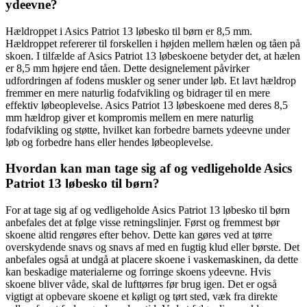
ydeevne?
Hældroppet i Asics Patriot 13 løbesko til børn er 8,5 mm.
Hældroppet refererer til forskellen i højden mellem hælen og tåen på
skoen. I tilfælde af Asics Patriot 13 løbeskoene betyder det, at hælen
er 8,5 mm højere end tåen. Dette designelement påvirker
udfordringen af ​​fodens muskler og sener under løb. Et lavt hældrop
fremmer en mere naturlig fodafvikling og bidrager til en mere
effektiv løbeoplevelse. Asics Patriot 13 løbeskoene med deres 8,5
mm hældrop giver et kompromis mellem en mere naturlig
fodafvikling og støtte, hvilket kan forbedre barnets ydeevne under
løb og forbedre hans eller hendes løbeoplevelse.
Hvordan kan man tage sig af og vedligeholde Asics
Patriot 13 løbesko til børn?
For at tage sig af og vedligeholde Asics Patriot 13 løbesko til børn
anbefales det at følge visse retningslinjer. Først og fremmest bør
skoene altid rengøres efter behov. Dette kan gøres ved at tørre
overskydende snavs og snavs af med en fugtig klud eller børste. Det
anbefales også at undgå at placere skoene i vaskemaskinen, da dette
kan beskadige materialerne og forringe skoens ydeevne. Hvis
skoene bliver våde, skal de lufttørres før brug igen. Det er også
vigtigt at opbevare skoene et køligt og tørt sted, væk fra direkte