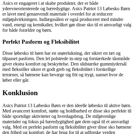
Asics er engageret i at skabe produkter, der er både
ydeevneorienterede og bæredygtige. Asics Patriot 13 Løbesko Børn
er lavet med genanvendt materiale i overdel for at reducere
miljøpåvirkningen. Indlægssålen er også produceret med mindre
vand, energi og kemikalier, hvilket gør disse sko til et ansvarligt valg
for både forældre og børn.
Perfekt Pasform og Fleksibilitet
Disse løbesko til børn har en snørelukning, der sikrer en tæt og
tilpasset pasform. Den let polstrede in-step og forstærkede tåområde
giver ekstra komfort og beskyttelse. Den slidstærke gummiydersål
med fleksriller sikrer et godt greb og fleksibilitet i forskellige
terræner, så børnene kan bevæge sig frit og trygt, uanset hvor de
løber eller går.
Konklusion
Asics Patriot 13 Løbesko Børn er den ideelle løbesko til aktive børn.
Med avanceret komfort, støtte og holdbarhed er disse sko perfekte til
både sportslige aktiviteter og hverdagsbrug. De miljøvenlige
materialer og fokus på bæredygtighed gør dem også til et ansvarligt
valg. Med en perfekt pasform og fleksibilitet giver disse sko børnene
den frihed og komfort, de har brug for til at udforske verden