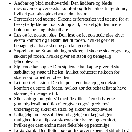
Åndbar og blød meshoverdel: Den åndbare og bløde
meshoverdel giver ekstra komfort og fleksibilitet til fødderne,
hvilket gør løbeoplevelsen endnu bedre.
Forstærket ved tæerne: Skoene er forstærket ved tæerne for at
beskytte fødderne mod stød og slid, hvilket gør dem mere
holdbare og langtidsholdbare.
Løs og let polstret pløs: Den løse og let polstrede pløs giver
ekstra komfort og fleksibilitet til foden, hvilket gør det
behageligt at have skoene på i længere tid.
Snørelukning: Snørelukningen sikrer, at skoene sidder godt og
sikkert på foden, hvilket giver en stabil og behagelig
løbeoplevelse.
Støttende hælkappe: Den støttende hælkappe giver ekstra
stabilitet og støtte til hælen, hvilket reducerer risikoen for
skader og forbedrer løbestilen.
Let polstret in-step: Den let polstrede in-step giver ekstra
komfort og støtte til foden, hvilket gør det behageligt at have
skoene på i længere tid.
Slidstærk gummiydersål med flexriller: Den slidstærke
gummiydersål med flexriller giver et godt greb mod
underlaget og sikrer en stabil og sikker løbeoplevelse.
Udtagelig indlægssål: Den udtagelige indlægssål giver
mulighed for at tilpasse skoene efter behov og komfort,
hvilket gør dem endnu mere fleksible og personlige.
Logo grafik: Den flotte logo grafik giver skoene et stilfuldt og