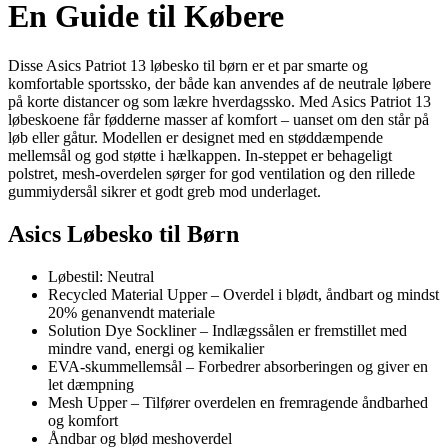
En Guide til Købere
Disse Asics Patriot 13 løbesko til børn er et par smarte og
komfortable sportssko, der både kan anvendes af de neutrale løbere
på korte distancer og som lækre hverdagssko. Med Asics Patriot 13
løbeskoene får fødderne masser af komfort – uanset om den står på
løb eller gåtur. Modellen er designet med en støddæmpende
mellemsål og god støtte i hælkappen. In-steppet er behageligt
polstret, mesh-overdelen sørger for god ventilation og den rillede
gummiydersål sikrer et godt greb mod underlaget.
Asics Løbesko til Børn
Løbestil: Neutral
Recycled Material Upper – Overdel i blødt, åndbart og mindst
20% genanvendt materiale
Solution Dye Sockliner – Indlægssålen er fremstillet med
mindre vand, energi og kemikalier
EVA-skummellemsål – Forbedrer absorberingen og giver en
let dæmpning
Mesh Upper – Tilfører overdelen en fremragende åndbarhed
og komfort
Åndbar og blød meshoverdel