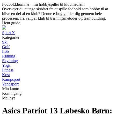
Fodbolddrømme – fra hobbyspiller til klubmedlem
Overvejer du at tage skridtet fra at spille fodbold som hobby til at
blive en del af en klub? Denne e-bog guider dig gennem hele
processen, fra valg af klub til træningsmetoder og teambuilding.
Hent guide
Sport X
Kategorier
Ski
Golf
Løb
Ridning
Skydning
Yoga
Fitness
Kost
Kampsport
Vandsport
Min konto
Kom i gang
Mailnyt
Asics Patriot 13 Løbesko Børn: