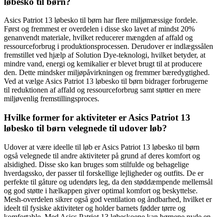
løbesko til børn?
Asics Patriot 13 løbesko til børn har flere miljømæssige fordele.
Først og fremmest er overdelen i disse sko lavet af mindst 20%
genanvendt materiale, hvilket reducerer mængden af ​​affald og
ressourceforbrug i produktionsprocessen. Derudover er indlægssålen
fremstillet ved hjælp af Solution Dye-teknologi, hvilket betyder, at
mindre vand, energi og kemikalier er blevet brugt til at producere
den. Dette mindsker miljøpåvirkningen og fremmer bæredygtighed.
Ved at vælge Asics Patriot 13 løbesko til børn bidrager forbrugerne
til reduktionen af ​​affald og ressourceforbrug samt støtter en mere
miljøvenlig fremstillingsproces.
Hvilke former for aktiviteter er Asics Patriot 13
løbesko til børn velegnede til udover løb?
Udover at være ideelle til løb er Asics Patriot 13 løbesko til børn
også velegnede til andre aktiviteter på grund af deres komfort og
alsidighed. Disse sko kan bruges som stilfulde og behagelige
hverdagssko, der passer til forskellige lejligheder og outfits. De er
perfekte til gåture og udendørs leg, da den støddæmpende mellemsål
og god støtte i hælkappen giver optimal komfort og beskyttelse.
Mesh-overdelen sikrer også god ventilation og åndbarhed, hvilket er
ideelt til fysiske aktiviteter og holder barnets fødder tørre og
komfortable. Med Asics Patriot 13 løbeskoene kan børnene nyde en