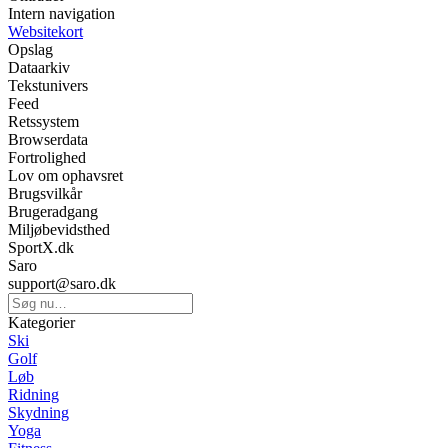
Intern navigation
Websitekort
Opslag
Dataarkiv
Tekstunivers
Feed
Retssystem
Browserdata
Fortrolighed
Lov om ophavsret
Brugsvilkår
Brugeradgang
Miljøbevidsthed
SportX.dk
Saro
support@saro.dk
Kategorier
Ski
Golf
Løb
Ridning
Skydning
Yoga