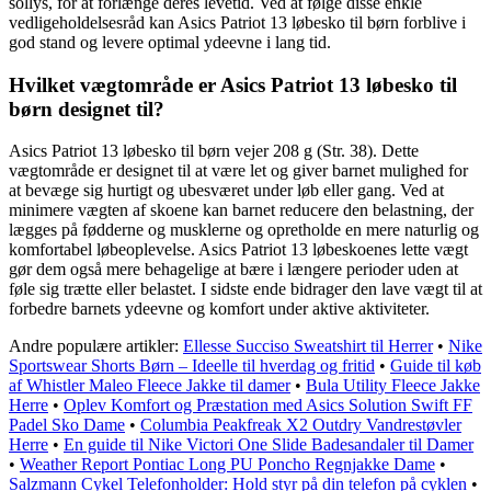
sollys, for at forlænge deres levetid. Ved at følge disse enkle
vedligeholdelsesråd kan Asics Patriot 13 løbesko til børn forblive i
god stand og levere optimal ydeevne i lang tid.
Hvilket vægtområde er Asics Patriot 13 løbesko til
børn designet til?
Asics Patriot 13 løbesko til børn vejer 208 g (Str. 38). Dette
vægtområde er designet til at være let og giver barnet mulighed for
at bevæge sig hurtigt og ubesværet under løb eller gang. Ved at
minimere vægten af ​​skoene kan barnet reducere den belastning, der
lægges på fødderne og musklerne og opretholde en mere naturlig og
komfortabel løbeoplevelse. Asics Patriot 13 løbeskoenes lette vægt
gør dem også mere behagelige at bære i længere perioder uden at
føle sig trætte eller belastet. I sidste ende bidrager den lave vægt til at
forbedre barnets ydeevne og komfort under aktive aktiviteter.
Andre populære artikler:
Ellesse Succiso Sweatshirt til Herrer
•
Nike
Sportswear Shorts Børn – Ideelle til hverdag og fritid
•
Guide til køb
af Whistler Maleo Fleece Jakke til damer
•
Bula Utility Fleece Jakke
Herre
•
Oplev Komfort og Præstation med Asics Solution Swift FF
Padel Sko Dame
•
Columbia Peakfreak X2 Outdry Vandrestøvler
Herre
•
En guide til Nike Victori One Slide Badesandaler til Damer
•
Weather Report Pontiac Long PU Poncho Regnjakke Dame
•
Salzmann Cykel Telefonholder: Hold styr på din telefon på cyklen
•