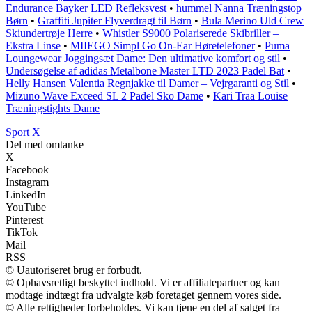
Endurance Bayker LED Refleksvest
•
hummel Nanna Træningstop
Børn
•
Graffiti Jupiter Flyverdragt til Børn
•
Bula Merino Uld Crew
Skiundertrøje Herre
•
Whistler S9000 Polariserede Skibriller –
Ekstra Linse
•
MIIEGO Simpl Go On-Ear Høretelefoner
•
Puma
Loungewear Joggingsæt Dame: Den ultimative komfort og stil
•
Undersøgelse af adidas Metalbone Master LTD 2023 Padel Bat
•
Helly Hansen Valentia Regnjakke til Damer – Vejrgaranti og Stil
•
Mizuno Wave Exceed SL 2 Padel Sko Dame
•
Kari Traa Louise
Træningstights Dame
Sport X
Del med omtanke
X
Facebook
Instagram
LinkedIn
YouTube
Pinterest
TikTok
Mail
RSS
© Uautoriseret brug er forbudt.
© Ophavsretligt beskyttet indhold. Vi er affiliatepartner og kan
modtage indtægt fra udvalgte køb foretaget gennem vores side.
© Alle rettigheder forbeholdes. Vi kan tjene en del af salget fra