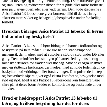
sålen at bevæge sig naturligt i enhver retning. Dette forbedrer grebet
og stabiliteten og reducerer risikoen for at glide eller miste fodfæste,
især på ujævne overflader eller vådt terræn. Den gode grebsevne i
Asics Patriot 13 løbeskoene giver børnene tillid til deres trin og
sikrer en mere sikker og behagelig løbeoplevelse under forskellige
forhold.
Hvordan bidrager Asics Patriot 13 løbesko til børns
fodkomfort og beskyttelse?
Asics Patriot 13 løbesko til børn bidrager til barnets fodkomfort og
beskyttelse på flere måder. Disse sko har en støddæmpende
mellemsål, der hjælper med at absorbere stød og stød under løb eller
gang. Dette mindsker belastningen på barnets led og muskler og
mindsker risikoen for skader eller ubehag. Skoene er også udstyret
med en støttende hælkappe, der hjælper med at holde foden stabil og
beskytter mod vridninger eller forstuvninger. Den polstrede in-step
og forstærkede tåparti giver også ekstra komfort og beskyttelse mod
stød og stød. Med Asics Patriot 13 løbeskoene kan forældre være
sikre på, at deres børns fødder er komfortable og beskyttede under
aktivitet.
Hvad er hældroppet i Asics Patriot 13 løbesko til
børn, og hvilken betydning har det for deres