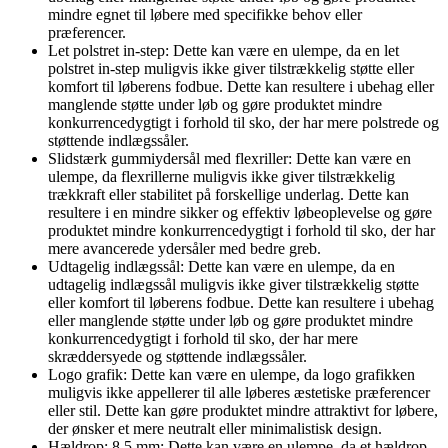
mindre egnet til løbere med specifikke behov eller
præferencer.
Let polstret in-step: Dette kan være en ulempe, da en let
polstret in-step muligvis ikke giver tilstrækkelig støtte eller
komfort til løberens fodbue. Dette kan resultere i ubehag eller
manglende støtte under løb og gøre produktet mindre
konkurrencedygtigt i forhold til sko, der har mere polstrede og
støttende indlægssåler.
Slidstærk gummiydersål med flexriller: Dette kan være en
ulempe, da flexrillerne muligvis ikke giver tilstrækkelig
trækkraft eller stabilitet på forskellige underlag. Dette kan
resultere i en mindre sikker og effektiv løbeoplevelse og gøre
produktet mindre konkurrencedygtigt i forhold til sko, der har
mere avancerede ydersåler med bedre greb.
Udtagelig indlægssål: Dette kan være en ulempe, da en
udtagelig indlægssål muligvis ikke giver tilstrækkelig støtte
eller komfort til løberens fodbue. Dette kan resultere i ubehag
eller manglende støtte under løb og gøre produktet mindre
konkurrencedygtigt i forhold til sko, der har mere
skræddersyede og støttende indlægssåler.
Logo grafik: Dette kan være en ulempe, da logo grafikken
muligvis ikke appellerer til alle løberes æstetiske præferencer
eller stil. Dette kan gøre produktet mindre attraktivt for løbere,
der ønsker et mere neutralt eller minimalistisk design.
Hældrop: 8,5 mm: Dette kan være en ulempe, da et hældrop