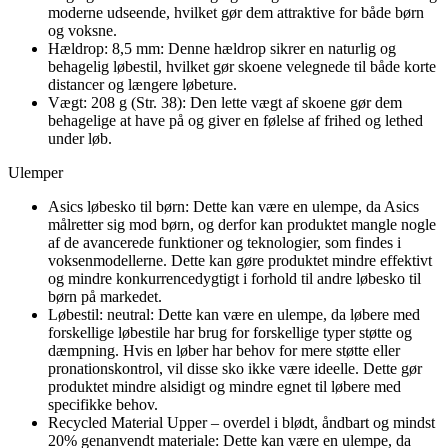
moderne udseende, hvilket gør dem attraktive for både børn
og voksne.
Hældrop: 8,5 mm: Denne hældrop sikrer en naturlig og
behagelig løbestil, hvilket gør skoene velegnede til både korte
distancer og længere løbeture.
Vægt: 208 g (Str. 38): Den lette vægt af skoene gør dem
behagelige at have på og giver en følelse af frihed og lethed
under løb.
Ulemper
Asics løbesko til børn: Dette kan være en ulempe, da Asics
målretter sig mod børn, og derfor kan produktet mangle nogle
af de avancerede funktioner og teknologier, som findes i
voksenmodellerne. Dette kan gøre produktet mindre effektivt
og mindre konkurrencedygtigt i forhold til andre løbesko til
børn på markedet.
Løbestil: neutral: Dette kan være en ulempe, da løbere med
forskellige løbestile har brug for forskellige typer støtte og
dæmpning. Hvis en løber har behov for mere støtte eller
pronationskontrol, vil disse sko ikke være ideelle. Dette gør
produktet mindre alsidigt og mindre egnet til løbere med
specifikke behov.
Recycled Material Upper – overdel i blødt, åndbart og mindst
20% genanvendt materiale: Dette kan være en ulempe, da