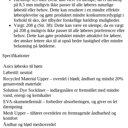
på 8,5 mm muligvis ikke passer til alle løberes naturlige
løbestil eller behov. Dette kan resultere i en mindre effektiv
løbeoplevelse og gøre produktet mindre konkurrencedygtigt i
forhold til sko, der tilbyder forskellige hældrop muligheder.
Vægt: 208 g (Str. 38): Dette kan være en ulempe, da en vægt
på 208 g muligvis ikke passer til alle løberes præferencer eller
behov. Dette kan gøre produktet mindre attraktivt for løbere,
der ønsker lettere sko til at opnå bedre hastighed eller mindre
belastning på fødderne.
Specifikationer
Asics løbesko til børn
Løbestil: neutral
Recycled Material Upper – overdel i blødt, åndbart og mindst 20%
genanvendt materiale
Solution Dye Sockliner – indlægssålen er fremstillet med mindre
vand, energi og kemikalier
EVA-skummellemsål – forbedrer absorberingen, og giver en let
dæmpning
Mesh Upper – tilfører overdelen en fremragende åndbarhed og
komfort
Åndbar og blød meshoverdel