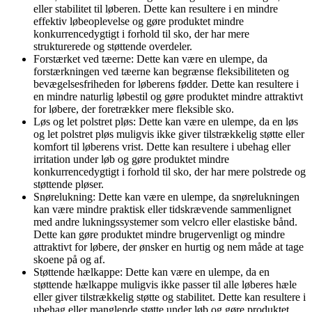
eller stabilitet til løberen. Dette kan resultere i en mindre
effektiv løbeoplevelse og gøre produktet mindre
konkurrencedygtigt i forhold til sko, der har mere
strukturerede og støttende overdeler.
Forstærket ved tæerne: Dette kan være en ulempe, da
forstærkningen ved tæerne kan begrænse fleksibiliteten og
bevægelsesfriheden for løberens fødder. Dette kan resultere i
en mindre naturlig løbestil og gøre produktet mindre attraktivt
for løbere, der foretrækker mere fleksible sko.
Løs og let polstret pløs: Dette kan være en ulempe, da en løs
og let polstret pløs muligvis ikke giver tilstrækkelig støtte eller
komfort til løberens vrist. Dette kan resultere i ubehag eller
irritation under løb og gøre produktet mindre
konkurrencedygtigt i forhold til sko, der har mere polstrede og
støttende pløser.
Snørelukning: Dette kan være en ulempe, da snørelukningen
kan være mindre praktisk eller tidskrævende sammenlignet
med andre lukningssystemer som velcro eller elastiske bånd.
Dette kan gøre produktet mindre brugervenligt og mindre
attraktivt for løbere, der ønsker en hurtig og nem måde at tage
skoene på og af.
Støttende hælkappe: Dette kan være en ulempe, da en
støttende hælkappe muligvis ikke passer til alle løberes hæle
eller giver tilstrækkelig støtte og stabilitet. Dette kan resultere i
ubehag eller manglende støtte under løb og gøre produktet