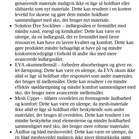
genanvendt materiale muligvis ikke er lige så holdbart eller
slidstærkt som nyt materiale. Dette kan resultere i en kortere
levetid for skoene og gøre dem mindre holdbare
sammenlignet med sko, der bruger nyt materiale.
Solution Dye Sockliner – indlægssålen er fremstillet med
mindre vand, energi og kemikalier: Dette kan være en
ulempe, da en indlægssål, der er fremstillet med færre
ressourcer, kan have en lavere kvalitet og komfort. Dette kan
gøre produktet mindre behageligt at have på og mindre
konkurrencedygtigt i forhold til andre sko med mere
avancerede indlægssåler.
EVA-skummellemsål – forbedrer absorberingen og giver en
let dæmpning: Dette kan være en ulempe, da EVA-skum ikke
altid er lige så holdbart eller responsivt som andre materialer,
der bruges til mellemsåler. Dette kan resultere i en mindre
effektiv støddæmpning og mindre komfort sammenlignet med
sko, der bruger mere avancerede mellemsåler.
Mesh Upper – tilfører overdelen en fremragende åndbarhed
og komfort: Dette kan være en ulempe, da mesh-materiale
ikke altid er lige så holdbart eller beskyttende som andre
materialer, der bruges til overdelen. Dette kan resultere i en
mindre beskyttelse mod elementerne og mindre holdbarhed
sammenlignet med sko, der bruger mere robuste materialer.
Åndbar og blød meshoverdel: Dette kan være en ulempe, da
en blød meshoverdel muligvis ikke giver tilstrækkelig støtte