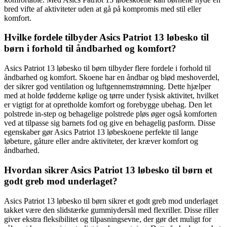
bred vifte af aktiviteter uden at gå på kompromis med stil eller
komfort.
Hvilke fordele tilbyder Asics Patriot 13 løbesko til
børn i forhold til åndbarhed og komfort?
Asics Patriot 13 løbesko til børn tilbyder flere fordele i forhold til
åndbarhed og komfort. Skoene har en åndbar og blød meshoverdel,
der sikrer god ventilation og luftgennemstrømning. Dette hjælper
med at holde fødderne kølige og tørre under fysisk aktivitet, hvilket
er vigtigt for at opretholde komfort og forebygge ubehag. Den let
polstrede in-step og behagelige polstrede pløs øger også komforten
ved at tilpasse sig barnets fod og give en behagelig pasform. Disse
egenskaber gør Asics Patriot 13 løbeskoene perfekte til lange
løbeture, gåture eller andre aktiviteter, der kræver komfort og
åndbarhed.
Hvordan sikrer Asics Patriot 13 løbesko til børn et
godt greb mod underlaget?
Asics Patriot 13 løbesko til børn sikrer et godt greb mod underlaget
takket være den slidstærke gummiydersål med flexriller. Disse riller
giver ekstra fleksibilitet og tilpasningsevne, der gør det muligt for