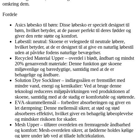
omkring dem.
Fordele
Asics løbesko til børn: Disse løbesko er specielt designet til
børn, hvilket betyder, at de passer perfekt til deres fødder og
giver den rette støtte og komfort.
Løbestil: neutral: Skoene er velegnede til neutrale løbere,
hvilket betyder, at de er designet til at give en naturlig løbestil
uden at påvirke fodens naturlige bevægelser.
Recycled Material Upper – overdel i blødt, åndbart og mindst
20% genanvendt materiale: Denne funktion gør skoene
miljøvenlige og bæredygtige, samtidig med at de er
behagelige og åndbare.
Solution Dye Sockliner – indlægssålen er fremstillet med
mindre vand, energi og kemikalier: Ved at bruge denne
teknologi reduceres miljøpåvirkningen ved produktionen af
skoene, samtidig med at de stadig er komfortable og støttende.
EVA-skummellemsål – forbedrer absorberingen og giver en
let dæmpning: Denne mellemsål sikrer, at stød og stød
absorberes effektivt, hvilket giver en behagelig løbeoplevelse
og mindsker risikoen for skader.
Mesh Upper – tilfører overdelen en fremragende åndbarhed
og komfort: Mesh-overdelen sikrer, at fødderne holdes kølige
og tørre under løb ved at tillade luftcirkulation.