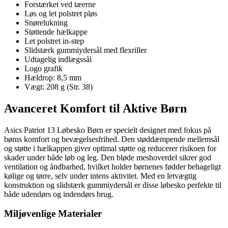
Forstærket ved tæerne
Løs og let polstret pløs
Snørelukning
Støttende hælkappe
Let polstret in-step
Slidstærk gummiydersål med flexriller
Udtagelig indlægssål
Logo grafik
Hældrop: 8,5 mm
Vægt: 208 g (Str. 38)
Avanceret Komfort til Aktive Børn
Asics Patriot 13 Løbesko Børn er specielt designet med fokus på
børns komfort og bevægelsesfrihed. Den støddæmpende mellemsål
og støtte i hælkappen giver optimal støtte og reducerer risikoen for
skader under både løb og leg. Den bløde meshoverdel sikrer god
ventilation og åndbarhed, hvilket holder børnenes fødder behageligt
kølige og tørre, selv under intens aktivitet. Med en letvægtig
konstruktion og slidstærk gummiydersål er disse løbesko perfekte til
både udendørs og indendørs brug.
Miljøvenlige Materialer