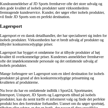
Kundeanmeldelser af JD Sports fremhæver ofte det store udvalg og
den gode kvalitet af isobels produkter samt virksomhedens
fremragende kundeservice. Kunder, der søger efter isobels produkter,
vil finde JD Sports som en perfekt destination.
Lagersport
Lagersport er en dansk detailhandler, der har specialiseret sig inden for
isobels produkter. Virksomheden har et bredt udvalg af produkter og
tilbyder konkurrencedygtige priser.
Lagersport har bygget et omdømme for at tilbyde produkter af høj
kvalitet til overkommelige priser. Kundernes anmeldelser fremhæver
ofte det imødekommende personale og det omfattende udvalg af
isobels produkter.
Mange forbrugere ser Lagersport som en ideel destination for isobels
produkter på grund af den konkurrencedygtige prissætning og
kvaliteten af produkterne.
Nu hvor du har en omfattende indblik i Sport24, Sportmaster,
Intersport, Unisport, JD Sports og Lagersports tilbud på isobels
produkter, kan du nemt træffe et informeret valg og finde det perfekte
produkt hos den foretrukne forhandler. Uanset om du søger sportstøj,
tilbehør eller udstyr, er der en butik, der passer til dine specifikke