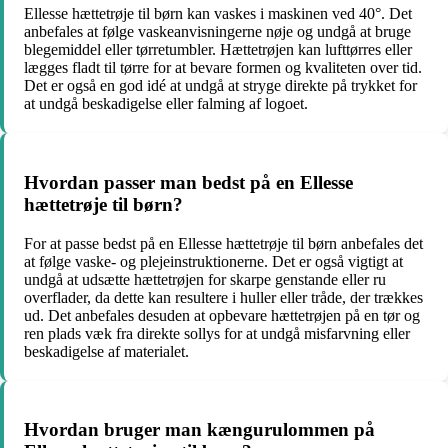
Ellesse hættetrøje til børn kan vaskes i maskinen ved 40°. Det
anbefales at følge vaskeanvisningerne nøje og undgå at bruge
blegemiddel eller tørretumbler. Hættetrøjen kan lufttørres eller
lægges fladt til tørre for at bevare formen og kvaliteten over tid.
Det er også en god idé at undgå at stryge direkte på trykket for
at undgå beskadigelse eller falming af logoet.
Hvordan passer man bedst på en Ellesse
hættetrøje til børn?
For at passe bedst på en Ellesse hættetrøje til børn anbefales det
at følge vaske- og plejeinstruktionerne. Det er også vigtigt at
undgå at udsætte hættetrøjen for skarpe genstande eller ru
overflader, da dette kan resultere i huller eller tråde, der trækkes
ud. Det anbefales desuden at opbevare hættetrøjen på en tør og
ren plads væk fra direkte sollys for at undgå misfarvning eller
beskadigelse af materialet.
Hvordan bruger man kængurulommen på