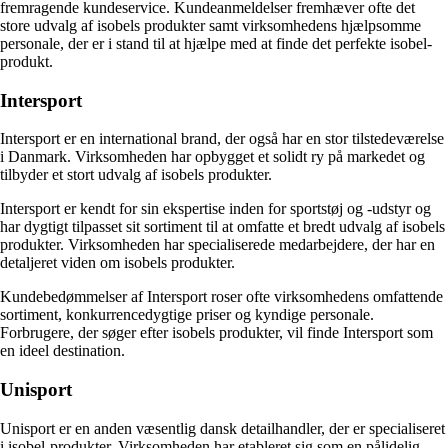
fremragende kundeservice. Kundeanmeldelser fremhæver ofte det
store udvalg af isobels produkter samt virksomhedens hjælpsomme
personale, der er i stand til at hjælpe med at finde det perfekte isobel-
produkt.
Intersport
Intersport er en international brand, der også har en stor tilstedeværelse
i Danmark. Virksomheden har opbygget et solidt ry på markedet og
tilbyder et stort udvalg af isobels produkter.
Intersport er kendt for sin ekspertise inden for sportstøj og -udstyr og
har dygtigt tilpasset sit sortiment til at omfatte et bredt udvalg af isobels
produkter. Virksomheden har specialiserede medarbejdere, der har en
detaljeret viden om isobels produkter.
Kundebedømmelser af Intersport roser ofte virksomhedens omfattende
sortiment, konkurrencedygtige priser og kyndige personale.
Forbrugere, der søger efter isobels produkter, vil finde Intersport som
en ideel destination.
Unisport
Unisport er en anden væsentlig dansk detailhandler, der er specialiseret
i isobel-produkter. Virksomheden har etableret sig som en pålidelig