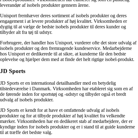
leverandør af isobels produkter gennem årene.
Unisport fremhæver deres sortiment af isobels produkter og deres
engagement i at levere produkter af høj kvalitet. Virksomheden er
dygtig til at vælge de bedste isobels produkter til deres kunder og
tilbyder alt fra tøj til udstyr.
Forbrugere, der handler hos Unisport, vurderer ofte det store udvalg af
isobels produkter og den fremragende kundeservice. Medarbejderne
hos Unisport er dedikerede til at sikre, at kunderne får den bedste
oplevelse og hjælper dem med at finde det helt rigtige isobel-produkt.
JD Sports
JD Sports er en international detailhandler med en betydelig
tilstedeværelse i Danmark. Virksomheden har etableret sig som en af
de førende inden for sportstøj og -udstyr og tilbyder også et bredt
udvalg af isobels produkter.
JD Sports er kendt for at have et omfattende udvalg af isobels
produkter og for at tilbyde produkter af høj kvalitet fra velkendte
mærker. Virksomheden har en dedikeret stab af medarbejdere, der er
kyndige inden for isobels produkter og er i stand til at guide kunderne
til at træffe det bedste valg.