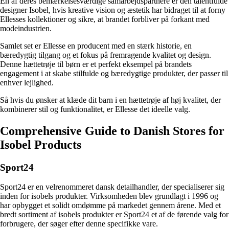
En af deres bemærkelsesværdige samarbejdspartnere er den talentfulde
designer Isobel, hvis kreative vision og æstetik har bidraget til at forny
Ellesses kollektioner og sikre, at brandet forbliver på forkant med
modeindustrien.
Samlet set er Ellesse en producent med en stærk historie, en
bæredygtig tilgang og et fokus på fremragende kvalitet og design.
Denne hættetrøje til børn er et perfekt eksempel på brandets
engagement i at skabe stilfulde og bæredygtige produkter, der passer til
enhver lejlighed.
Så hvis du ønsker at klæde dit barn i en hættetrøje af høj kvalitet, der
kombinerer stil og funktionalitet, er Ellesse det ideelle valg.
Comprehensive Guide to Danish Stores for
Isobel Products
Sport24
Sport24 er en velrenommeret dansk detailhandler, der specialiserer sig
inden for isobels produkter. Virksomheden blev grundlagt i 1996 og
har opbygget et solidt omdømme på markedet gennem årene. Med et
bredt sortiment af isobels produkter er Sport24 et af de førende valg for
forbrugere, der søger efter denne specifikke vare.