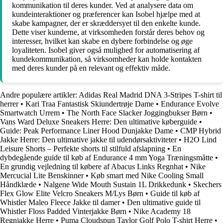
kommunikation til deres kunder. Ved at analysere data om
kundeinteraktioner og præferencer kan Isobel hjælpe med at
skabe kampagner, der er skræddersyet til den enkelte kunde.
Dette viser kunderne, at virksomheden forstår deres behov og
interesser, hvilket kan skabe en dybere forbindelse og øge
loyaliteten. Isobel giver også mulighed for automatisering af
kundekommunikation, så virksomheder kan holde kontakten
med deres kunder på en relevant og effektiv måde.
Andre populære artikler:
Adidas Real Madrid DNA 3-Stripes T-shirt til
herrer
•
Kari Traa Fantastisk Skiundertrøje Dame
•
Endurance Evolve
Smartwatch Urrem
•
The North Face Slacker Joggingbukser Børn
•
Vans Ward Deluxe Sneakers Herre: Den ultimative køberguide
•
Guide: Peak Performance Liner Hood Dunjakke Dame
•
CMP Hybrid
Jakke Herre: Den ultimative jakke til udendørsaktiviteter
•
H2O Lind
Leisure Shorts – Perfekte shorts til stilfuld afslapning
•
En
dybdegående guide til køb af Endurance 4 mm Yoga Træningsmåtte
•
En grundig vejledning til købere af Abacus Links Regnhat
•
Nike
Mercucial Lite Benskinner
•
Køb smart med Nike Cooling Small
Håndklæde
•
Nalgene Wide Mouth Sustain 1L Drikkedunk
•
Skechers
Flex Glow Elite Velcro Sneakers M/Lys Børn
•
Guide til køb af
Whistler Maleo Fleece Jakke til damer
•
Den ultimative guide til
Whistler Floss Padded Vinterjakke Børn
•
Nike Academy 18
Regnjakke Herre
•
Puma Cloudspun Taylor Golf Polo T-shirt Herre
•