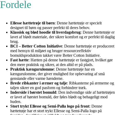
Fordele
Ellesse hættetrøje til børn
: Denne hættetrøje er specielt
designet til børn og passer perfekt til deres behov.
Klassisk og blød hoodie til hverdagsbrug
: Denne hættetrøje er
lavet af blødt materiale, der sikrer komfort og er perfekt til daglig
brug.
BCI – Better Cotton Initiative
: Denne hættetrøje er produceret
med hensyn til miljøet og bruger ressourceeffektiv
bomuldsproduktion takket være Better Cotton Initiative.
Fast hætte
: Hætten på denne hættetrøje er fastgjort, hvilket gør
den mere praktisk og sikrer, at den altid er på plads.
Praktisk kængurulomme
: Denne hættetrøje har en
kængurulomme, der giver mulighed for opbevaring af små
genstande eller varme hænderne.
Brede ribkanter i ærmer og talje
: Ribkanterne på ærmerne og
taljen sikrer en god pasform og forhindrer træk.
Inderside i børstet bomuld
: Den indvendige side af hættetrøjen
er lavet af børstet bomuld, der føles blødt og behageligt mod
huden.
Stort trykt Ellesse og Semi-Palla logo på front
: Denne
hættetrøje har et stort trykt Ellesse og Semi-Palla logo på