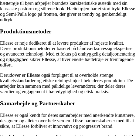
hættetrøje til børn afspejler brandets karakteristiske æstetik med sin
klassiske pasform og stilrene look. Hættetrøjen har et stort trykt Ellesse
og Semi-Palla logo på fronten, der giver et trendy og genkendeligt
udtryk.
Produktionsmetoder
Ellesse er nøje dedikeret til at levere produkter af højeste kvalitet.
Deres produktionsmetoder er baseret på håndværksmæssig ekspertise
og avanceret teknologi. Med et fokus på omhyggelig detaljeorientering
og nøjagtighed sikrer Ellesse, at hver eneste hættetrøje er fremragende
udført.
Derudover er Ellesse også forpligtet til at overholde strenge
kvalitetsstandarder og etiske retningslinjer i hele deres produktion. De
arbejder kun sammen med pålidelige leverandører, der deler deres
værdier og engagement i bæredygtighed og etisk praksis.
Samarbejde og Partnerskaber
Ellesse er også kendt for deres samarbejder med anerkendte kunstnere,
designere og atleter over hele verden. Disse partnerskaber er med til at
sikre, at Ellesse forbliver et innovativt og progressivt brand.