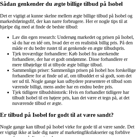
Sådan genkender du ægte billige tilbud på Isobel
Det er vigtigt at kunne skelne mellem ægte billige tilbud på Isobel og
markedsføringsfif, der kan narre forbrugere. Her er nogle tips til at
hjælpe dig med at finde de bedste tilbud:
Lav din egen research: Undersøg markedet og prisen på Isobel,
så du har en idé om, hvad der er en realistisk billig pris. På den
måde er du bedre rustet til at genkende en ægte tilbudspris.
Tjek troværdige forhandlere: Køb Isobel fra anerkendte
forhandlere, der har et godt omdømme. Disse forhandlere er
mere tilbøjelige til at tilbyde ægte billige tilbud.
Sammenlign priser: Sammenlign prisen på Isobel hos forskellige
forhandlere for at finde ud af, om tilbuddet er så godt, som det
ser ud til. Nogle gange kan udbydere præsentere et tilbud som
værende billigt, mens andre har en endnu bedre pris.
Tjek tidligere tilbudshistorik: Hvis en forhandler tidligere har
tilbudt Isobel til en højere pris, kan det være et tegn på, at det
nuværende tilbud er ægte.
Er tilbud på Isobel for godt til at være sandt?
Nogle gange kan tilbud på Isobel virke for gode til at være sande. Det
er vigtigt ikke at lade dig narre af marketingfiksfakserier og forblive