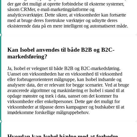
der gør det muligt at oprette forbindelse til eksterne systemer,
såsom CRMer, e-mail-marketingplatforme og
analyticsværktøjer. Dette sikrer, at virksomheder kan fortsætte
med at bruge deres foretrukne værktøjer og udnytte deres
eksisterende data på en mere intelligent og automatiseret måde.
Kan Isobel anvendes til både B2B og B2C-
markedsføring?
Ja, Isobel er velegnet til både B2B og B2C-markedsføring.
Uanset om virksomheden har en virksomhed til virksomhed
eller forbrugerorienteret målgruppe, kan Isobel indsamle og
analysere data, der er relevant for begge scenarier. Ved at bruge
avancerede algoritmer og maskinlæring er Isobel i stand til at
opdage mønstre og træk i data, uanset om det kommer fra
virksomheder eller enkeltpersoner. Dette gør det muligt for
virksomheder at tilpasse deres kampagner og budskaber til at
imødekomme forskellige målgruppebehov.
Hvordan kan Isobel hjælpe med at forbedre