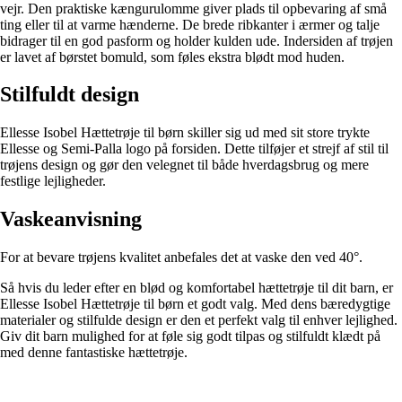
vejr. Den praktiske kængurulomme giver plads til opbevaring af små
ting eller til at varme hænderne. De brede ribkanter i ærmer og talje
bidrager til en god pasform og holder kulden ude. Indersiden af trøjen
er lavet af børstet bomuld, som føles ekstra blødt mod huden.
Stilfuldt design
Ellesse Isobel Hættetrøje til børn skiller sig ud med sit store trykte
Ellesse og Semi-Palla logo på forsiden. Dette tilføjer et strejf af stil til
trøjens design og gør den velegnet til både hverdagsbrug og mere
festlige lejligheder.
Vaskeanvisning
For at bevare trøjens kvalitet anbefales det at vaske den ved 40°.
Så hvis du leder efter en blød og komfortabel hættetrøje til dit barn, er
Ellesse Isobel Hættetrøje til børn et godt valg. Med dens bæredygtige
materialer og stilfulde design er den et perfekt valg til enhver lejlighed.
Giv dit barn mulighed for at føle sig godt tilpas og stilfuldt klædt på
med denne fantastiske hættetrøje.