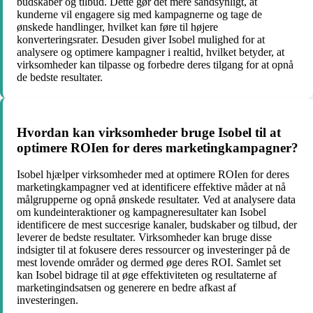
budskaber og tilbud. Dette gør det mere sandsynligt, at
kunderne vil engagere sig med kampagnerne og tage de
ønskede handlinger, hvilket kan føre til højere
konverteringsrater. Desuden giver Isobel mulighed for at
analysere og optimere kampagner i realtid, hvilket betyder, at
virksomheder kan tilpasse og forbedre deres tilgang for at opnå
de bedste resultater.
Hvordan kan virksomheder bruge Isobel til at
optimere ROIen for deres marketingkampagner?
Isobel hjælper virksomheder med at optimere ROIen for deres
marketingkampagner ved at identificere effektive måder at nå
målgrupperne og opnå ønskede resultater. Ved at analysere data
om kundeinteraktioner og kampagneresultater kan Isobel
identificere de mest succesrige kanaler, budskaber og tilbud, der
leverer de bedste resultater. Virksomheder kan bruge disse
indsigter til at fokusere deres ressourcer og investeringer på de
mest lovende områder og dermed øge deres ROI. Samlet set
kan Isobel bidrage til at øge effektiviteten og resultaterne af
marketingindsatsen og generere en bedre afkast af
investeringen.