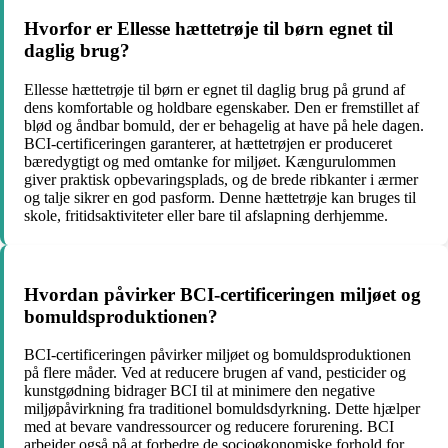
Hvorfor er Ellesse hættetrøje til børn egnet til
daglig brug?
Ellesse hættetrøje til børn er egnet til daglig brug på grund af
dens komfortable og holdbare egenskaber. Den er fremstillet af
blød og åndbar bomuld, der er behagelig at have på hele dagen.
BCI-certificeringen garanterer, at hættetrøjen er produceret
bæredygtigt og med omtanke for miljøet. Kængurulommen
giver praktisk opbevaringsplads, og de brede ribkanter i ærmer
og talje sikrer en god pasform. Denne hættetrøje kan bruges til
skole, fritidsaktiviteter eller bare til afslapning derhjemme.
Hvordan påvirker BCI-certificeringen miljøet og
bomuldsproduktionen?
BCI-certificeringen påvirker miljøet og bomuldsproduktionen
på flere måder. Ved at reducere brugen af vand, pesticider og
kunstgødning bidrager BCI til at minimere den negative
miljøpåvirkning fra traditionel bomuldsdyrkning. Dette hjælper
med at bevare vandressourcer og reducere forurening. BCI
arbejder også på at forbedre de socioøkonomiske forhold for