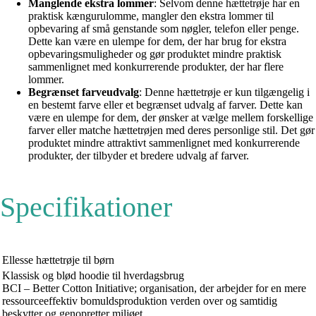
Manglende ekstra lommer
: Selvom denne hættetrøje har en
praktisk kængurulomme, mangler den ekstra lommer til
opbevaring af små genstande som nøgler, telefon eller penge.
Dette kan være en ulempe for dem, der har brug for ekstra
opbevaringsmuligheder og gør produktet mindre praktisk
sammenlignet med konkurrerende produkter, der har flere
lommer.
Begrænset farveudvalg
: Denne hættetrøje er kun tilgængelig i
en bestemt farve eller et begrænset udvalg af farver. Dette kan
være en ulempe for dem, der ønsker at vælge mellem forskellige
farver eller matche hættetrøjen med deres personlige stil. Det gør
produktet mindre attraktivt sammenlignet med konkurrerende
produkter, der tilbyder et bredere udvalg af farver.
Specifikationer
Ellesse hættetrøje til børn
Klassisk og blød hoodie til hverdagsbrug
BCI – Better Cotton Initiative; organisation, der arbejder for en mere
ressourceeffektiv bomuldsproduktion verden over og samtidig
beskytter og genopretter miljøet