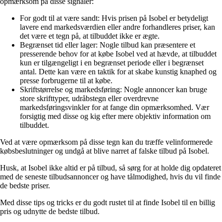
opmærksom på disse signaler:
For godt til at være sandt: Hvis prisen på Isobel er betydeligt
lavere end markedsværdien eller andre forhandleres priser, kan
det være et tegn på, at tilbuddet ikke er ægte.
Begrænset tid eller lager: Nogle tilbud kan præsentere et
presserende behov for at købe Isobel ved at hævde, at tilbuddet
kun er tilgængeligt i en begrænset periode eller i begrænset
antal. Dette kan være en taktik for at skabe kunstig knaphed og
presse forbrugerne til at købe.
Skriftstørrelse og markedsføring: Nogle annoncer kan bruge
store skrifttyper, udråbstegn eller overdrevne
markedsføringsvinkler for at fange din opmærksomhed. Vær
forsigtig med disse og kig efter mere objektiv information om
tilbuddet.
Ved at være opmærksom på disse tegn kan du træffe velinformerede
købsbeslutninger og undgå at blive narret af falske tilbud på Isobel.
Husk, at Isobel ikke altid er på tilbud, så sørg for at holde dig opdateret
med de seneste tilbudsannoncer og have tålmodighed, hvis du vil finde
de bedste priser.
Med disse tips og tricks er du godt rustet til at finde Isobel til en billig
pris og udnytte de bedste tilbud.