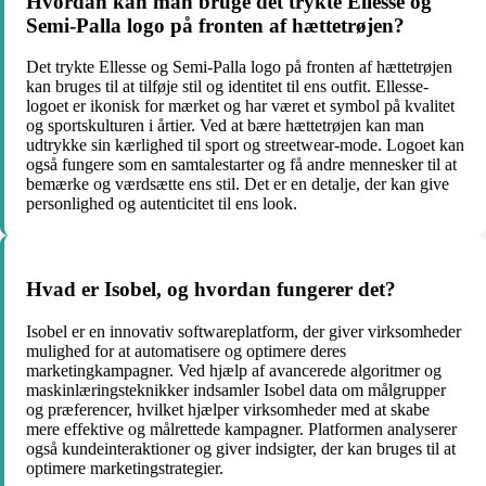
Hvordan kan man bruge det trykte Ellesse og
Semi-Palla logo på fronten af hættetrøjen?
Det trykte Ellesse og Semi-Palla logo på fronten af hættetrøjen
kan bruges til at tilføje stil og identitet til ens outfit. Ellesse-
logoet er ikonisk for mærket og har været et symbol på kvalitet
og sportskulturen i årtier. Ved at bære hættetrøjen kan man
udtrykke sin kærlighed til sport og streetwear-mode. Logoet kan
også fungere som en samtalestarter og få andre mennesker til at
bemærke og værdsætte ens stil. Det er en detalje, der kan give
personlighed og autenticitet til ens look.
Hvad er Isobel, og hvordan fungerer det?
Isobel er en innovativ softwareplatform, der giver virksomheder
mulighed for at automatisere og optimere deres
marketingkampagner. Ved hjælp af avancerede algoritmer og
maskinlæringsteknikker indsamler Isobel data om målgrupper
og præferencer, hvilket hjælper virksomheder med at skabe
mere effektive og målrettede kampagner. Platformen analyserer
også kundeinteraktioner og giver indsigter, der kan bruges til at
optimere marketingstrategier.