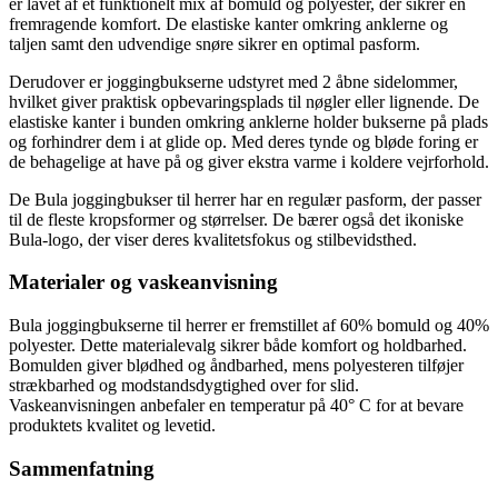
er lavet af et funktionelt mix af bomuld og polyester, der sikrer en
fremragende komfort. De elastiske kanter omkring anklerne og
taljen samt den udvendige snøre sikrer en optimal pasform.
Derudover er joggingbukserne udstyret med 2 åbne sidelommer,
hvilket giver praktisk opbevaringsplads til nøgler eller lignende. De
elastiske kanter i bunden omkring anklerne holder bukserne på plads
og forhindrer dem i at glide op. Med deres tynde og bløde foring er
de behagelige at have på og giver ekstra varme i koldere vejrforhold.
De Bula joggingbukser til herrer har en regulær pasform, der passer
til de fleste kropsformer og størrelser. De bærer også det ikoniske
Bula-logo, der viser deres kvalitetsfokus og stilbevidsthed.
Materialer og vaskeanvisning
Bula joggingbukserne til herrer er fremstillet af 60% bomuld og 40%
polyester. Dette materialevalg sikrer både komfort og holdbarhed.
Bomulden giver blødhed og åndbarhed, mens polyesteren tilføjer
strækbarhed og modstandsdygtighed over for slid.
Vaskeanvisningen anbefaler en temperatur på 40° C for at bevare
produktets kvalitet og levetid.
Sammenfatning