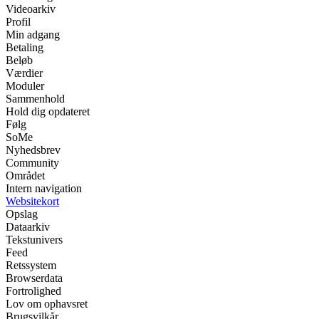
Videoarkiv
Profil
Min adgang
Betaling
Beløb
Værdier
Moduler
Sammenhold
Hold dig opdateret
Følg
SoMe
Nyhedsbrev
Community
Området
Intern navigation
Websitekort
Opslag
Dataarkiv
Tekstunivers
Feed
Retssystem
Browserdata
Fortrolighed
Lov om ophavsret
Brugsvilkår