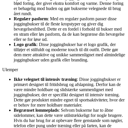
blød foring, der giver ekstra komfort og varme. Denne foring
er behagelig mod huden og gør bukserne velegnede til brug
året rundt.
Regulær pasform
: Med en regulær pasform passer disse
joggingbukser til de fleste kropstyper og giver dig
bevægelsesfrihed. Dette er en fordel i forhold til bukser med
en stram eller løs pasform, da de kan begrænse din bevægelse
eller se for løse ud.
Logo grafik
: Disse joggingbukser har et logo grafik, der
tilføjer et stilfuldt og moderne touch til dit outfit. Dette gør
dem mere attraktive og unikke sammenlignet med almindelige
joggingbukser uden grafik eller branding.
Ulemper
Ikke velegnet til intensiv træning
: Disse joggingbukser er
primært designet til fritidsbrug og afslapning. Derfor kan de
være mindre holdbare og slidstærke sammenlignet med
joggingbukser, der er specifikt designet til intensiv træning.
Dette gør produktet mindre egnet til sportsaktiviteter, hvor der
er behov for mere holdbare materialer.
Begrænset lommeplads
: Selvom bukserne har to åbne
sidelommer, kan dette være utilstrækkeligt for nogle brugere.
Hvis du har brug for at opbevare flere genstande som nøgler,
telefon eller pung under træning eller på farten, kan de