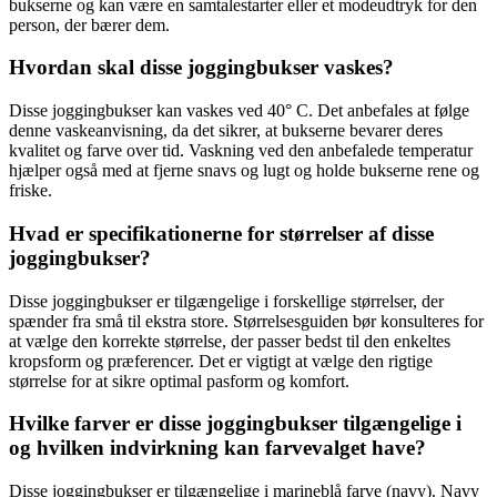
bukserne og kan være en samtalestarter eller et modeudtryk for den
person, der bærer dem.
Hvordan skal disse joggingbukser vaskes?
Disse joggingbukser kan vaskes ved 40° C. Det anbefales at følge
denne vaskeanvisning, da det sikrer, at bukserne bevarer deres
kvalitet og farve over tid. Vaskning ved den anbefalede temperatur
hjælper også med at fjerne snavs og lugt og holde bukserne rene og
friske.
Hvad er specifikationerne for størrelser af disse
joggingbukser?
Disse joggingbukser er tilgængelige i forskellige størrelser, der
spænder fra små til ekstra store. Størrelsesguiden bør konsulteres for
at vælge den korrekte størrelse, der passer bedst til den enkeltes
kropsform og præferencer. Det er vigtigt at vælge den rigtige
størrelse for at sikre optimal pasform og komfort.
Hvilke farver er disse joggingbukser tilgængelige i
og hvilken indvirkning kan farvevalget have?
Disse joggingbukser er tilgængelige i marineblå farve (navy). Navy