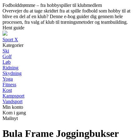
Fodbolddrømme – fra hobbyspiller til klubmedlem
Overvejer du at tage skridtet fra at spille fodbold som hobby til at
blive en del af en klub? Denne e-bog guider dig gennem hele
processen, fra valg af klub til træningsmetoder og teambuilding.
Hent guide
Sport X
Kategorier
Ski
Golf
Løb
Ridning
Skydning
Yoga
Fitness
Kost
Kampsport
Vandsport
Min konto
Kom i gang
Mailnyt
Bula Frame Joggingbukser