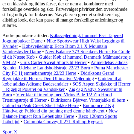
er en klassisk og tidløs farve, der er nem at kombinere med
forskellige overdele og sko. Farvevalget påvirker den overordnede
stil og udtryk for bukserne. Navyfarven giver et sofistikeret og
allsidigt look, der kan passe til mange forskellige anledninger og
stilarter.
Andre populære artikler:
Købsvejledning: hummel Essi Tapered
Joggingbukser Dame
•
Nike Sportswear High Waist Leggings til
Kvinder
•
Købsvejledning: Ecco Biom 2.1 X Mountain
Vandrestøvler Dame
•
New Balance 373 Sneakers Herre: En Guide
til dit Næste Køb
•
Guide: Køb af hummel Danmark Målmandstrøje
VM 22
•
Cruz Carter Sweat Shorts til Herrer
•
Anmeldelse: adidas
Spanien Udebane Landsholdstrøje 22/23 Børn
•
Puma Manchester
City FC Hjemmebanetrøje 22/23 Herre
•
Didriksons Grand
Regnjakke til Herrer: Den Ultimative Vejledning
•
Guiden til at
købe adidas Adicane Badesandaler
•
SOS Aspen Skijakke til Herrer
– Rigeligt Polstret og Vandsikker
•
ZigZag Nadya Sweatshirt til
Børn
•
Vær klar til træning med Virtus Bale 1/2 Zip Hood
Træningstrøje til Herrer
•
Didriksons Bjärven Vinterjakke til børn
•
Columbia Peak Creek Shell Jakke Herre
•
Endurance 2 Kg
Håndvægt: Fuldend din træning med denne håndvægt
•
New
Balance Impact Run Løbetights Herre
•
Rezo 120mm Sports
Løbehjul
•
Columbia Convey II 27L Rolltop Rygsæk
Sport X