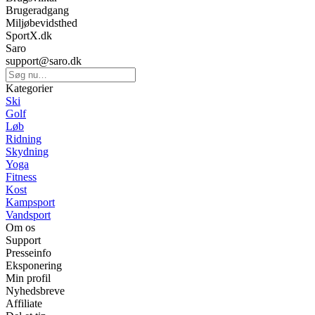
Brugeradgang
Miljøbevidsthed
SportX.dk
Saro
support@saro.dk
Kategorier
Ski
Golf
Løb
Ridning
Skydning
Yoga
Fitness
Kost
Kampsport
Vandsport
Om os
Support
Presseinfo
Eksponering
Min profil
Nyhedsbreve
Affiliate