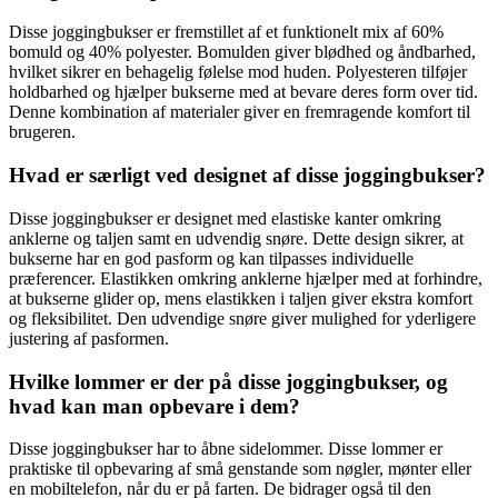
Disse joggingbukser er fremstillet af et funktionelt mix af 60%
bomuld og 40% polyester. Bomulden giver blødhed og åndbarhed,
hvilket sikrer en behagelig følelse mod huden. Polyesteren tilføjer
holdbarhed og hjælper bukserne med at bevare deres form over tid.
Denne kombination af materialer giver en fremragende komfort til
brugeren.
Hvad er særligt ved designet af disse joggingbukser?
Disse joggingbukser er designet med elastiske kanter omkring
anklerne og taljen samt en udvendig snøre. Dette design sikrer, at
bukserne har en god pasform og kan tilpasses individuelle
præferencer. Elastikken omkring anklerne hjælper med at forhindre,
at bukserne glider op, mens elastikken i taljen giver ekstra komfort
og fleksibilitet. Den udvendige snøre giver mulighed for yderligere
justering af pasformen.
Hvilke lommer er der på disse joggingbukser, og
hvad kan man opbevare i dem?
Disse joggingbukser har to åbne sidelommer. Disse lommer er
praktiske til opbevaring af små genstande som nøgler, mønter eller
en mobiltelefon, når du er på farten. De bidrager også til den