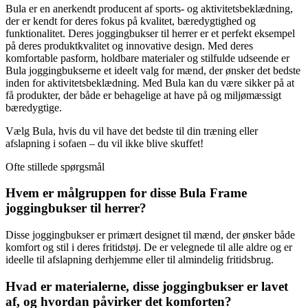
Bula er en anerkendt producent af sports- og aktivitetsbeklædning,
der er kendt for deres fokus på kvalitet, bæredygtighed og
funktionalitet. Deres joggingbukser til herrer er et perfekt eksempel
på deres produktkvalitet og innovative design. Med deres
komfortable pasform, holdbare materialer og stilfulde udseende er
Bula joggingbukserne et ideelt valg for mænd, der ønsker det bedste
inden for aktivitetsbeklædning. Med Bula kan du være sikker på at
få produkter, der både er behagelige at have på og miljømæssigt
bæredygtige.
Vælg Bula, hvis du vil have det bedste til din træning eller
afslapning i sofaen – du vil ikke blive skuffet!
Ofte stillede spørgsmål
Hvem er målgruppen for disse Bula Frame
joggingbukser til herrer?
Disse joggingbukser er primært designet til mænd, der ønsker både
komfort og stil i deres fritidstøj. De er velegnede til alle aldre og er
ideelle til afslapning derhjemme eller til almindelig fritidsbrug.
Hvad er materialerne, disse joggingbukser er lavet
af, og hvordan påvirker det komforten?