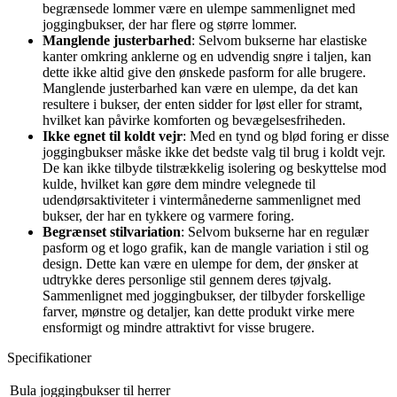
begrænsede lommer være en ulempe sammenlignet med
joggingbukser, der har flere og større lommer.
Manglende justerbarhed
: Selvom bukserne har elastiske
kanter omkring anklerne og en udvendig snøre i taljen, kan
dette ikke altid give den ønskede pasform for alle brugere.
Manglende justerbarhed kan være en ulempe, da det kan
resultere i bukser, der enten sidder for løst eller for stramt,
hvilket kan påvirke komforten og bevægelsesfriheden.
Ikke egnet til koldt vejr
: Med en tynd og blød foring er disse
joggingbukser måske ikke det bedste valg til brug i koldt vejr.
De kan ikke tilbyde tilstrækkelig isolering og beskyttelse mod
kulde, hvilket kan gøre dem mindre velegnede til
udendørsaktiviteter i vintermånederne sammenlignet med
bukser, der har en tykkere og varmere foring.
Begrænset stilvariation
: Selvom bukserne har en regulær
pasform og et logo grafik, kan de mangle variation i stil og
design. Dette kan være en ulempe for dem, der ønsker at
udtrykke deres personlige stil gennem deres tøjvalg.
Sammenlignet med joggingbukser, der tilbyder forskellige
farver, mønstre og detaljer, kan dette produkt virke mere
ensformigt og mindre attraktivt for visse brugere.
Specifikationer
Bula joggingbukser til herrer