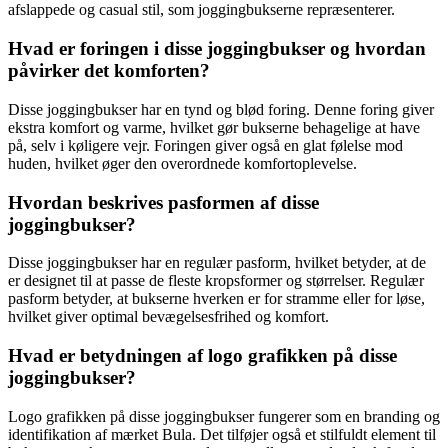
afslappede og casual stil, som joggingbukserne repræsenterer.
Hvad er foringen i disse joggingbukser og hvordan
påvirker det komforten?
Disse joggingbukser har en tynd og blød foring. Denne foring giver
ekstra komfort og varme, hvilket gør bukserne behagelige at have
på, selv i køligere vejr. Foringen giver også en glat følelse mod
huden, hvilket øger den overordnede komfortoplevelse.
Hvordan beskrives pasformen af disse
joggingbukser?
Disse joggingbukser har en regulær pasform, hvilket betyder, at de
er designet til at passe de fleste kropsformer og størrelser. Regulær
pasform betyder, at bukserne hverken er for stramme eller for løse,
hvilket giver optimal bevægelsesfrihed og komfort.
Hvad er betydningen af logo grafikken på disse
joggingbukser?
Logo grafikken på disse joggingbukser fungerer som en branding og
identifikation af mærket Bula. Det tilføjer også et stilfuldt element til