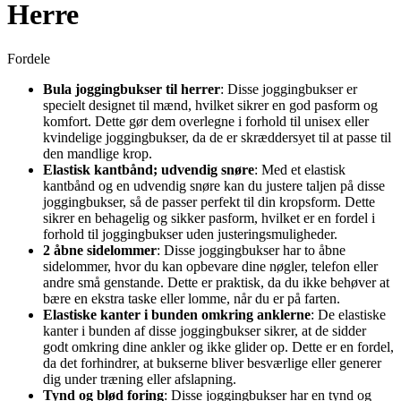
Herre
Fordele
Bula joggingbukser til herrer
: Disse joggingbukser er
specielt designet til mænd, hvilket sikrer en god pasform og
komfort. Dette gør dem overlegne i forhold til unisex eller
kvindelige joggingbukser, da de er skræddersyet til at passe til
den mandlige krop.
Elastisk kantbånd; udvendig snøre
: Med et elastisk
kantbånd og en udvendig snøre kan du justere taljen på disse
joggingbukser, så de passer perfekt til din kropsform. Dette
sikrer en behagelig og sikker pasform, hvilket er en fordel i
forhold til joggingbukser uden justeringsmuligheder.
2 åbne sidelommer
: Disse joggingbukser har to åbne
sidelommer, hvor du kan opbevare dine nøgler, telefon eller
andre små genstande. Dette er praktisk, da du ikke behøver at
bære en ekstra taske eller lomme, når du er på farten.
Elastiske kanter i bunden omkring anklerne
: De elastiske
kanter i bunden af disse joggingbukser sikrer, at de sidder
godt omkring dine ankler og ikke glider op. Dette er en fordel,
da det forhindrer, at bukserne bliver besværlige eller generer
dig under træning eller afslapning.
Tynd og blød foring
: Disse joggingbukser har en tynd og