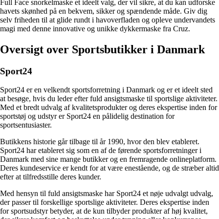
Full Face snorkelmaske et ideelt valg, der vil sikre, at du kan udforske
havets skønhed på en bekvem, sikker og spændende måde. Giv dig
selv friheden til at glide rundt i havoverfladen og opleve undervandets
magi med denne innovative og unikke dykkermaske fra Cruz.
Oversigt over Sportsbutikker i Danmark
Sport24
Sport24 er en velkendt sportsforretning i Danmark og er et ideelt sted
at besøge, hvis du leder efter fuld ansigtsmaske til sportslige aktiviteter.
Med et bredt udvalg af kvalitetsprodukter og deres ekspertise inden for
sportstøj og udstyr er Sport24 en pålidelig destination for
sportsentusiaster.
Butikkens historie går tilbage til år 1990, hvor den blev etableret.
Sport24 har etableret sig som en af de førende sportsforretninger i
Danmark med sine mange butikker og en fremragende onlineplatform.
Deres kundeservice er kendt for at være enestående, og de stræber altid
efter at tilfredsstille deres kunder.
Med hensyn til fuld ansigtsmaske har Sport24 et nøje udvalgt udvalg,
der passer til forskellige sportslige aktiviteter. Deres ekspertise inden
for sportsudstyr betyder, at de kun tilbyder produkter af høj kvalitet,