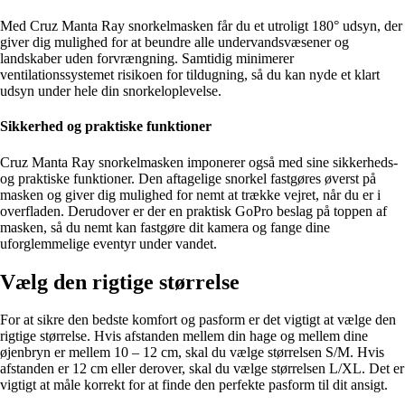
Med Cruz Manta Ray snorkelmasken får du et utroligt 180° udsyn, der
giver dig mulighed for at beundre alle undervandsvæsener og
landskaber uden forvrængning. Samtidig minimerer
ventilationssystemet risikoen for tildugning, så du kan nyde et klart
udsyn under hele din snorkeloplevelse.
Sikkerhed og praktiske funktioner
Cruz Manta Ray snorkelmasken imponerer også med sine sikkerheds-
og praktiske funktioner. Den aftagelige snorkel fastgøres øverst på
masken og giver dig mulighed for nemt at trække vejret, når du er i
overfladen. Derudover er der en praktisk GoPro beslag på toppen af
masken, så du nemt kan fastgøre dit kamera og fange dine
uforglemmelige eventyr under vandet.
Vælg den rigtige størrelse
For at sikre den bedste komfort og pasform er det vigtigt at vælge den
rigtige størrelse. Hvis afstanden mellem din hage og mellem dine
øjenbryn er mellem 10 – 12 cm, skal du vælge størrelsen S/M. Hvis
afstanden er 12 cm eller derover, skal du vælge størrelsen L/XL. Det er
vigtigt at måle korrekt for at finde den perfekte pasform til dit ansigt.