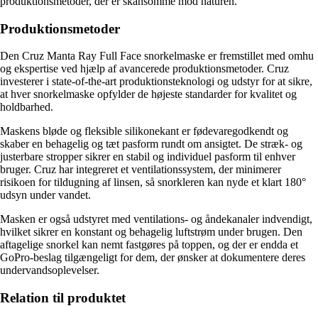
produktionsmetoder, der er skånsomme mod naturen.
Produktionsmetoder
Den Cruz Manta Ray Full Face snorkelmaske er fremstillet med omhu
og ekspertise ved hjælp af avancerede produktionsmetoder. Cruz
investerer i state-of-the-art produktionsteknologi og udstyr for at sikre,
at hver snorkelmaske opfylder de højeste standarder for kvalitet og
holdbarhed.
Maskens bløde og fleksible silikonekant er fødevaregodkendt og
skaber en behagelig og tæt pasform rundt om ansigtet. De stræk- og
justerbare stropper sikrer en stabil og individuel pasform til enhver
bruger. Cruz har integreret et ventilationssystem, der minimerer
risikoen for tildugning af linsen, så snorkleren kan nyde et klart 180°
udsyn under vandet.
Masken er også udstyret med ventilations- og åndekanaler indvendigt,
hvilket sikrer en konstant og behagelig luftstrøm under brugen. Den
aftagelige snorkel kan nemt fastgøres på toppen, og der er endda et
GoPro-beslag tilgængeligt for dem, der ønsker at dokumentere deres
undervandsoplevelser.
Relation til produktet