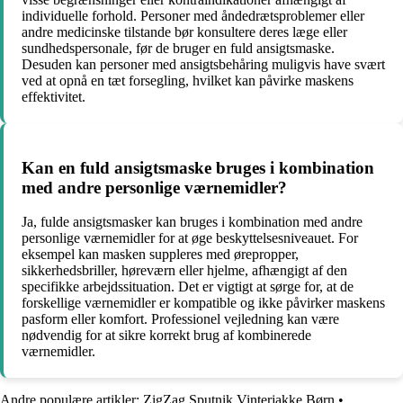
individuelle forhold. Personer med åndedrætsproblemer eller
andre medicinske tilstande bør konsultere deres læge eller
sundhedspersonale, før de bruger en fuld ansigtsmaske.
Desuden kan personer med ansigtsbehåring muligvis have svært
ved at opnå en tæt forsegling, hvilket kan påvirke maskens
effektivitet.
Kan en fuld ansigtsmaske bruges i kombination
med andre personlige værnemidler?
Ja, fulde ansigtsmasker kan bruges i kombination med andre
personlige værnemidler for at øge beskyttelsesniveauet. For
eksempel kan masken suppleres med ørepropper,
sikkerhedsbriller, høreværn eller hjelme, afhængigt af den
specifikke arbejdssituation. Det er vigtigt at sørge for, at de
forskellige værnemidler er kompatible og ikke påvirker maskens
pasform eller komfort. Professionel vejledning kan være
nødvendig for at sikre korrekt brug af kombinerede
værnemidler.
Andre populære artikler:
ZigZag Sputnik Vinterjakke Børn
•