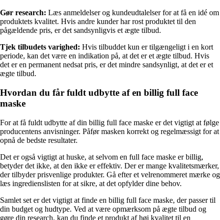
Gør research:
Læs anmeldelser og kundeudtalelser for at få en idé om
produktets kvalitet. Hvis andre kunder har rost produktet til den
pågældende pris, er det sandsynligvis et ægte tilbud.
Tjek tilbudets varighed:
Hvis tilbuddet kun er tilgængeligt i en kort
periode, kan det være en indikation på, at det er et ægte tilbud. Hvis
det er en permanent nedsat pris, er det mindre sandsynligt, at det er et
ægte tilbud.
Hvordan du får fuldt udbytte af en billig full face
maske
For at få fuldt udbytte af din billig full face maske er det vigtigt at følge
producentens anvisninger. Påfør masken korrekt og regelmæssigt for at
opnå de bedste resultater.
Det er også vigtigt at huske, at selvom en full face maske er billig,
betyder det ikke, at den ikke er effektiv. Der er mange kvalitetsmærker,
der tilbyder prisvenlige produkter. Gå efter et velrenommeret mærke og
læs ingredienslisten for at sikre, at det opfylder dine behov.
Samlet set er det vigtigt at finde en billig full face maske, der passer til
din budget og hudtype. Ved at være opmærksom på ægte tilbud og
gøre din research, kan du finde et produkt af høj kvalitet til en