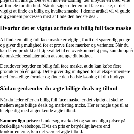
pleje til dit ansigt. Det er en alt-i-én-løsning, der tilbyder en bred vifte
af fordele for din hud. Når du søger efter en full face maske, er det
vigtigt at finde en billig og kvalitetsmaske. I denne artikel vil vi guide
dig gennem processen med at finde den bedste deal.
Hvorfor det er vigtigt at finde en billig full face maske
At finde en billig full face maske er vigtigt, fordi det sparer dig penge
og giver dig mulighed for at prøve flere mærker og varianter. Når du
kan få en produkt af høj kvalitet til en overkommelig pris, kan du opnå
de ønskede resultater uden at sprænge dit budget.
Derudover betyder en billig full face maske, at du kan købe flere
produkter på én gang. Dette giver dig mulighed for at eksperimentere
med forskellige formler og finde den bedste løsning til din hudtype.
Sådan genkender du ægte billige deals og tilbud
Når du leder efter en billig full face maske, er det vigtigt at skelne
mellem ægte billige deals og marketing tricks. Her er nogle tips til at
hjælpe dig med at genkende ægte tilbud:
Sammenlign priser:
Undersøg markedet og sammenlign priser på
forskellige webshops. Hvis en pris er betydeligt lavere end
konkurrenterne, kan det være et ægte tilbud.