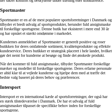
der sikrer komfort og beskyttelse under træning eller konkurrence.
Sportmaster
Sportmaster er en af de mest populære sportsforretninger i Danmark og
tilbyder et bredt udvalg af sportsprodukter, herunder fuld ansigtsmaske
til forskellige sportsgrene. Denne butik har eksisteret i mere end 30 år
og har opnået et stærkt omdømme i markedet.
Kundernes anmeldelser af Sportmaster er generelt positive og roser
butikken for deres omfattende sortiment, kvalitetsprodukter og effektiv
kundeservice. Deres butikker er strategisk placeret i hele landet, hvilket
gør det nemt for kunderne at besøge og finde det ønskede produkt.
Når det kommer til fuld ansigtsmaske, tilbyder Sportmaster forskellige
mærker og modeller til forskellige sportsgrene. Deres erfarne personale
er altid klar til at vejlede kunderne og hjælpe dem med at træffe det
bedste valg baseret på deres behov og præferencer.
Intersport
Intersport er en international kæde af sportsforretninger, der også har
en stærk tilstedeværelse i Danmark. De har et udvalg af fuld
ansigtsmasker tilpasset de specifikke behov inden for forskellige
sportsgrene.