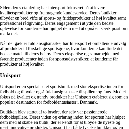
Siden deres etablering har Intersport fokuseret på at levere
kvalitetsprodukter og fremragende kundeservice. Deres butikker
tilbyder en bred vifte af sports- og fritidsprodukter af høj kvalitet samt
professionel rådgivning. Deres engagement i at yde den bedste
oplevelse for kunderne har hjulpet dem med at opnå en stærk position i
markedet.
Når det gælder fuld ansigtsmaske, har Intersport et omfattende udvalg
af produkter til forskellige sportsgrene, hvor kunderne kan finde det
bedste match til deres behov. Deres ekspertise og samarbejde med
førende producenter inden for sportsudstyr sikrer, at kunderne får
produkter af høj kvalitet.
Unisport
Unisport er en specialiseret sportsbutik med stor ekspertise inden for
fodbold og tilbyder også fuld ansigtsmaske til spillere og fans. Med et
fokus på kvalitet og trendy produkter har Unisport etableret sig som en
populær destination for fodboldentusiaster i Danmark.
Butikken blev startet af to brødre, der selv var passionerede
fodboldspillere. Deres viden og erfaring inden for sporten har hjulpet
dem med at skabe en butik, der er kendt for at tilbyde de nyeste og
mest innovative produkter. Unisport har både fysiske butikker og en