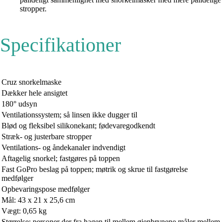
stropper.
Specifikationer
Cruz snorkelmaske
Dækker hele ansigtet
180° udsyn
Ventilationssystem; så linsen ikke dugger til
Blød og fleksibel silikonekant; fødevaregodkendt
Stræk- og justerbare stropper
Ventilations- og åndekanaler indvendigt
Aftagelig snorkel; fastgøres på toppen
Fast GoPro beslag på toppen; møtrik og skrue til fastgørelse
medfølger
Opbevaringspose medfølger
Mål: 43 x 21 x 25,6 cm
Vægt: 0,65 kg
Størrelse: personer der fra hagen til mellem øjenbrynene måler mellem