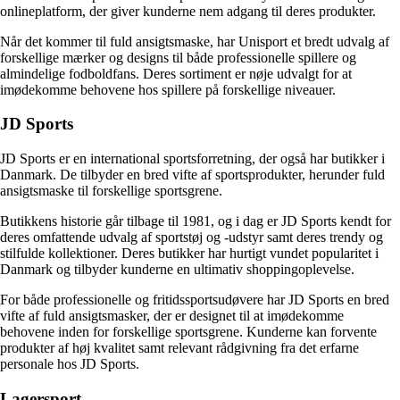
onlineplatform, der giver kunderne nem adgang til deres produkter.
Når det kommer til fuld ansigtsmaske, har Unisport et bredt udvalg af
forskellige mærker og designs til både professionelle spillere og
almindelige fodboldfans. Deres sortiment er nøje udvalgt for at
imødekomme behovene hos spillere på forskellige niveauer.
JD Sports
JD Sports er en international sportsforretning, der også har butikker i
Danmark. De tilbyder en bred vifte af sportsprodukter, herunder fuld
ansigtsmaske til forskellige sportsgrene.
Butikkens historie går tilbage til 1981, og i dag er JD Sports kendt for
deres omfattende udvalg af sportstøj og -udstyr samt deres trendy og
stilfulde kollektioner. Deres butikker har hurtigt vundet popularitet i
Danmark og tilbyder kunderne en ultimativ shoppingoplevelse.
For både professionelle og fritidssportsudøvere har JD Sports en bred
vifte af fuld ansigtsmasker, der er designet til at imødekomme
behovene inden for forskellige sportsgrene. Kunderne kan forvente
produkter af høj kvalitet samt relevant rådgivning fra det erfarne
personale hos JD Sports.
Lagersport