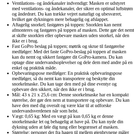
Ventilations- og åndekanaler indvendigt: Masken er udstyret
med ventilations- og åndekanaler, der sikrer en optimal luftstrøm
og åndedræt. Du kan trække vejret naturligt og ubesværet,
hvilket gør dykningen mere behagelig og afslappet.
Aftagelig snorkel; fastgøres på toppen: Snorklen kan nemt
afmonteres og fastgøres på toppen af masken. Dette gør det nemt
at skifte snorklen eller opbevare masken uden snorkel, når den
ikke er i brug.
Fast GoPro beslag på toppen; møtrik og skrue til fastgørelse
medfølger: Med det faste GoPro-beslag på toppen af masken
kan du nemt og sikkert fastgøre dit GoPro-kamera. Du kan
optage dine undervandsoplevelser og dele dem med andre på en
enkel og praktisk måde.
Opbevaringspose medfølger: En praktisk opbevaringspose
medfølger, så du nemt kan transportere og beskytte din
snorkelmaske. Du kan tage den med på dine eventyr og
opbevare den sikkert, når den ikke er i brug.
Mål: 43 x 21 x 25,6 cm: Denne snorkelmaske har en kompakt
størrelse, der gør den nem at transportere og opbevare. Du kan
have den med dig overalt og være klar til at udforske
undervandsverdenen når som helst.
Vægt: 0,65 kg: Med en vægt på kun 0,65 kg er denne
snorkelmaske let og behagelig at have på. Du kan nyde din
dykning uden at føle dig tung eller begrænset af masken.
Størrelse: personer der fra hagen til mellem øjenbrynene måler