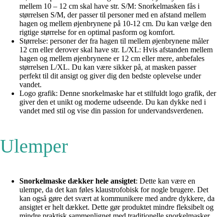
mellem 10 – 12 cm skal have str. S/M: Snorkelmasken fås i
størrelsen S/M, der passer til personer med en afstand mellem
hagen og mellem øjenbrynene på 10-12 cm. Du kan vælge den
rigtige størrelse for en optimal pasform og komfort.
Størrelse: personer der fra hagen til mellem øjenbrynene måler
12 cm eller derover skal have str. L/XL: Hvis afstanden mellem
hagen og mellem øjenbrynene er 12 cm eller mere, anbefales
størrelsen L/XL. Du kan være sikker på, at masken passer
perfekt til dit ansigt og giver dig den bedste oplevelse under
vandet.
Logo grafik: Denne snorkelmaske har et stilfuldt logo grafik, der
giver den et unikt og moderne udseende. Du kan dykke ned i
vandet med stil og vise din passion for undervandsverdenen.
Ulemper
Snorkelmaske dækker hele ansigtet
: Dette kan være en
ulempe, da det kan føles klaustrofobisk for nogle brugere. Det
kan også gøre det svært at kommunikere med andre dykkere, da
ansigtet er helt dækket. Dette gør produktet mindre fleksibelt og
mindre praktisk sammenlignet med traditionelle snorkelmasker,