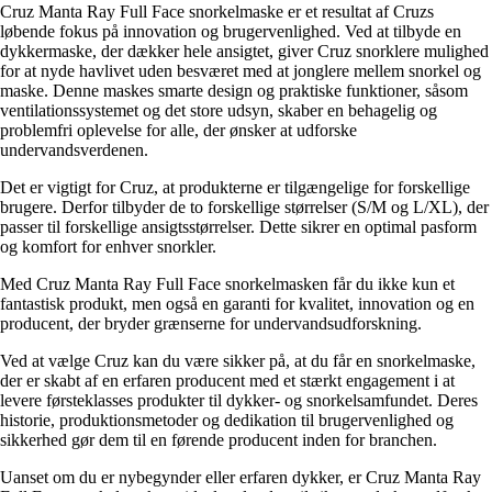
Cruz Manta Ray Full Face snorkelmaske er et resultat af Cruzs
løbende fokus på innovation og brugervenlighed. Ved at tilbyde en
dykkermaske, der dækker hele ansigtet, giver Cruz snorklere mulighed
for at nyde havlivet uden besværet med at jonglere mellem snorkel og
maske. Denne maskes smarte design og praktiske funktioner, såsom
ventilationssystemet og det store udsyn, skaber en behagelig og
problemfri oplevelse for alle, der ønsker at udforske
undervandsverdenen.
Det er vigtigt for Cruz, at produkterne er tilgængelige for forskellige
brugere. Derfor tilbyder de to forskellige størrelser (S/M og L/XL), der
passer til forskellige ansigtsstørrelser. Dette sikrer en optimal pasform
og komfort for enhver snorkler.
Med Cruz Manta Ray Full Face snorkelmasken får du ikke kun et
fantastisk produkt, men også en garanti for kvalitet, innovation og en
producent, der bryder grænserne for undervandsudforskning.
Ved at vælge Cruz kan du være sikker på, at du får en snorkelmaske,
der er skabt af en erfaren producent med et stærkt engagement i at
levere førsteklasses produkter til dykker- og snorkelsamfundet. Deres
historie, produktionsmetoder og dedikation til brugervenlighed og
sikkerhed gør dem til en førende producent inden for branchen.
Uanset om du er nybegynder eller erfaren dykker, er Cruz Manta Ray