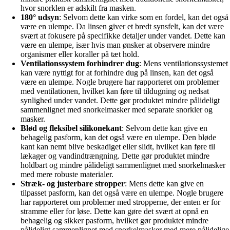
hvor snorklen er adskilt fra masken.
180° udsyn
: Selvom dette kan virke som en fordel, kan det også
være en ulempe. Da linsen giver et bredt synsfelt, kan det være
svært at fokusere på specifikke detaljer under vandet. Dette kan
være en ulempe, især hvis man ønsker at observere mindre
organismer eller koraller på tæt hold.
Ventilationssystem forhindrer dug
: Mens ventilationssystemet
kan være nyttigt for at forhindre dug på linsen, kan det også
være en ulempe. Nogle brugere har rapporteret om problemer
med ventilationen, hvilket kan føre til tildugning og nedsat
synlighed under vandet. Dette gør produktet mindre pålideligt
sammenlignet med snorkelmasker med separate snorkler og
masker.
Blød og fleksibel silikonekant
: Selvom dette kan give en
behagelig pasform, kan det også være en ulempe. Den bløde
kant kan nemt blive beskadiget eller slidt, hvilket kan føre til
lækager og vandindtrængning. Dette gør produktet mindre
holdbart og mindre pålideligt sammenlignet med snorkelmasker
med mere robuste materialer.
Stræk- og justerbare stropper
: Mens dette kan give en
tilpasset pasform, kan det også være en ulempe. Nogle brugere
har rapporteret om problemer med stropperne, der enten er for
stramme eller for løse. Dette kan gøre det svært at opnå en
behagelig og sikker pasform, hvilket gør produktet mindre
pålideligt sammenlignet med snorkelmasker med mere pålidelige