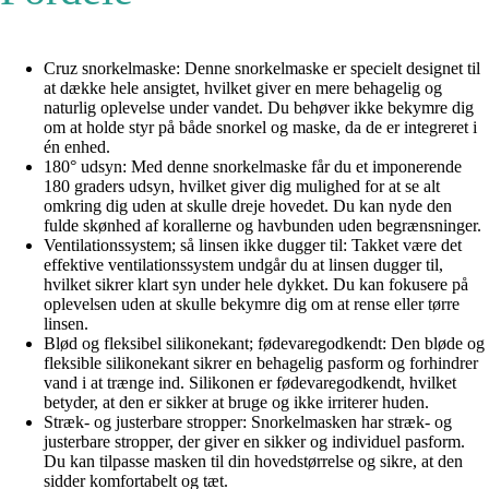
Cruz snorkelmaske: Denne snorkelmaske er specielt designet til
at dække hele ansigtet, hvilket giver en mere behagelig og
naturlig oplevelse under vandet. Du behøver ikke bekymre dig
om at holde styr på både snorkel og maske, da de er integreret i
én enhed.
180° udsyn: Med denne snorkelmaske får du et imponerende
180 graders udsyn, hvilket giver dig mulighed for at se alt
omkring dig uden at skulle dreje hovedet. Du kan nyde den
fulde skønhed af korallerne og havbunden uden begrænsninger.
Ventilationssystem; så linsen ikke dugger til: Takket være det
effektive ventilationssystem undgår du at linsen dugger til,
hvilket sikrer klart syn under hele dykket. Du kan fokusere på
oplevelsen uden at skulle bekymre dig om at rense eller tørre
linsen.
Blød og fleksibel silikonekant; fødevaregodkendt: Den bløde og
fleksible silikonekant sikrer en behagelig pasform og forhindrer
vand i at trænge ind. Silikonen er fødevaregodkendt, hvilket
betyder, at den er sikker at bruge og ikke irriterer huden.
Stræk- og justerbare stropper: Snorkelmasken har stræk- og
justerbare stropper, der giver en sikker og individuel pasform.
Du kan tilpasse masken til din hovedstørrelse og sikre, at den
sidder komfortabelt og tæt.