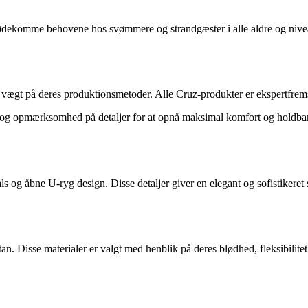
imødekomme behovene hos svømmere og strandgæster i alle aldre og nivea
tor vægt på deres produktionsmetoder. Alle Cruz-produkter er ekspertfrems
g opmærksomhed på detaljer for at opnå maksimal komfort og holdbarhe
ls og åbne U-ryg design. Disse detaljer giver en elegant og sofistikere
. Disse materialer er valgt med henblik på deres blødhed, fleksibilitet