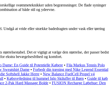
e forskellige svømmeteknikker uden begrænsninger. De flade syninger
ombination af både stil og ydeevne.
. Undgå at vride eller strække badedragten under vask eller tørring
tørrelsestabel. Det er vigtigt at vælge den størrelse, der passer bedst
e for ekstra bevægelsesfrihed og komfort.
 Dame: En Guide til Potentielle Købere
•
Fila Markus Tennis Polo
w Sweatshirt Dame
•
Forbedr din træning med Nike Legend Essential
ie Softshell Jakke Herre
•
New Balance FuelCell Propel v4
ll
•
Købsvejledning til hummel Iglo Skiluffer til Børn
•
Guide til køb
ance 2-Pak Hard Massage Bolde
•
FUSION Recharge Løbehue: Den