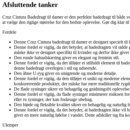
Afsluttende tanker
Cruz Cintura Badedragt til damer er den perfekte badedragt til både 
at vælge den rigtige størrelse for den bedste oplevelse. Gør dig klar
Fordele
Denne Cruz Cintura badedragt til damer er designet specielt til 
Denne fordel er vigtig, da det betyder, at badedragten vil sidd
måske ikke er designet specifikt til kvinder og derfor ikke gi
Den runde halsudskæring giver en elegant og feminin stil.
Denne fordel er vigtig, da det tilføjer et stilfuldt element til
denne badedragt overlegen i stil og udseende.
Den åbne U-ryg giver en smigrende og moderne detalje.
Denne fordel er vigtig, da den tilføjer et unikt og moderne eleme
konkurrerende produkter, der måske har mere traditionelle rygd
De flade syninger sikrer en behagelig og gnidningsfri oplevelse
Denne fordel er vigtig, da flade syninger minimerer risikoen f
eller ru syninger, der kan forårsage ubehag.
Den bløde og fleksible kvalitet sikrer en behagelig og naturlig 
Denne fordel er vigtig, da det betyder, at badedragten ikke vil
giver en mere naturlig følelse i vandet. Dette adskiller sig fra 
Ulemper