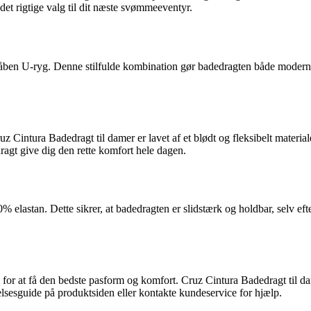
det rigtige valg til dit næste svømmeeventyr.
 åben U-ryg. Denne stilfulde kombination gør badedragten både moderne
z Cintura Badedragt til damer er lavet af et blødt og fleksibelt materiale
ragt give dig den rette komfort hele dagen.
% elastan. Dette sikrer, at badedragten er slidstærk og holdbar, selv ef
 for at få den bedste pasform og komfort. Cruz Cintura Badedragt til dame
relsesguide på produktsiden eller kontakte kundeservice for hjælp.