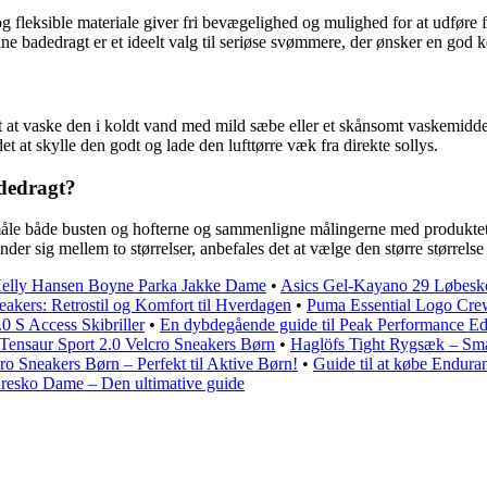
g fleksible materiale giver fri bevægelighed og mulighed for at udfør
e badedragt er et ideelt valg til seriøse svømmere, der ønsker en god k
t at vaske den i koldt vand med mild sæbe eller et skånsomt vaskemiddel
et at skylle den godt og lade den lufttørre væk fra direkte sollys.
adedragt?
 måle både busten og hofterne og sammenligne målingerne med produktets s
der sig mellem to størrelser, anbefales det at vælge den større størrels
elly Hansen Boyne Parka Jakke Dame
•
Asics Gel-Kayano 29 Løbesko
akers: Retrostil og Komfort til Hverdagen
•
Puma Essential Logo Cre
 S Access Skibriller
•
En dybdegående guide til Peak Performance Edd
 Tensaur Sport 2.0 Velcro Sneakers Børn
•
Haglöfs Tight Rygsæk – Sma
 Sneakers Børn – Perfekt til Aktive Børn!
•
Guide til at købe Endur
esko Dame – Den ultimative guide