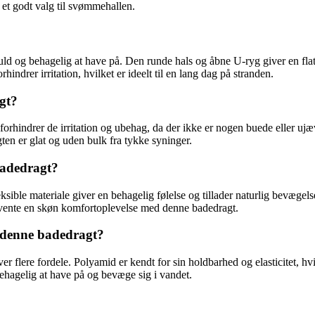
 et godt valg til svømmehallen.
fuld og behagelig at have på. Den runde hals og åbne U-ryg giver en flat
indrer irritation, hvilket er ideelt til en lang dag på stranden.
gt?
e forhindrer de irritation og ubehag, da der ikke er nogen buede eller u
ten er glat og uden bulk fra tykke syninger.
badedragt?
ible materiale giver en behagelig følelse og tillader naturlig bevægels
orvente en skøn komfortoplevelse med denne badedragt.
 denne badedragt?
 flere fordele. Polyamid er kendt for sin holdbarhed og elasticitet, hvi
n behagelig at have på og bevæge sig i vandet.