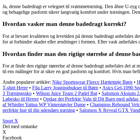
Ja, denne badedragt er velegnet til svømmetræning. Den åbne U-ryg o
og behagelige pasform sikrer langvarig komfort under træningen. Denn
Hvordan vasker man denne badedragt korrekt?
For at bevare kvaliteten og levetiden på denne badedragt anbefales de
for at forhindre skader eller ændringer i formen. Efter vask anbefales d
Hvordan finder man den rigtige størrelse af denne b
For at finde den rigtige størrelse af denne badedragt anbefales det at
til ens målinger for at sikre en god pasform og komfort. Hvis man befin
Andre populære artikler:
Nike Sportswear Fleece Hættetrøje Børn
•
H
T-shirt Herre
•
Fila Larry Joggingbukser til Børn
•
Asics Gel-1090 Sne
3 Træningssko
•
Wilson Juice Team 2 Padel Bat
•
Salomon Aksium 2.0
Løbesko til Herrer
•
Opdag det Perfekte Valg til Dit Barn med adidas
af Whistler Yattua WP Vinterstøvler Dame
•
Champion Rebound Velcro
perfekte hue til din udendørs træning
•
Salomon X Reveal GTX Vandr
Sport X
Del med omtanke
X
Facebook