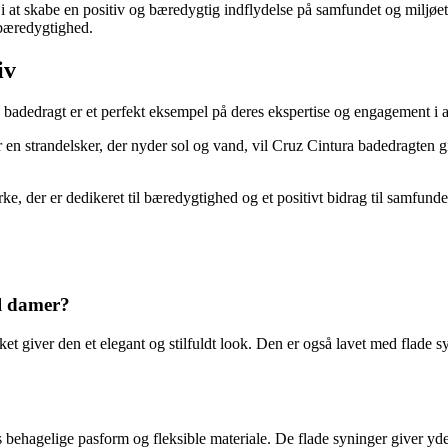
 at skabe en positiv og bæredygtig indflydelse på samfundet og miljøet.
 bæredygtighed.
iv
ra badedragt er et perfekt eksempel på deres ekspertise og engagement i at
en strandelsker, der nyder sol og vand, vil Cruz Cintura badedragten giv
e, der er dedikeret til bæredygtighed og et positivt bidrag til samfunde
il damer?
 giver den et elegant og stilfuldt look. Den er også lavet med flade syn
behagelige pasform og fleksible materiale. De flade syninger giver yder