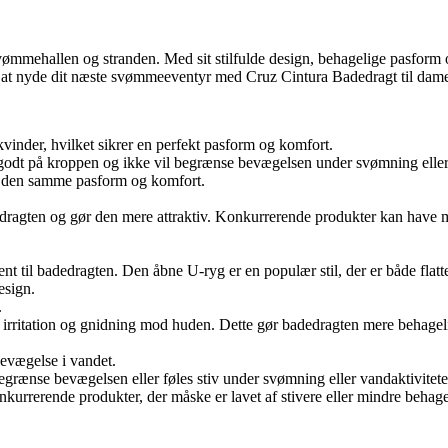
svømmehallen og stranden. Med sit stilfulde design, behagelige pasform 
 til at nyde dit næste svømmeeventyr med Cruz Cintura Badedragt til dam
kvinder, hvilket sikrer en perfekt pasform og komfort.
e godt på kroppen og ikke vil begrænse bevægelsen under svømning eller s
ver den samme pasform og komfort.
 badedragten og gør den mere attraktiv. Konkurrerende produkter kan have 
nt til badedragten. Den åbne U-ryg er en populær stil, der er både flatte
esign.
.
or irritation og gnidning mod huden. Dette gør badedragten mere behage
bevægelse i vandet.
 begrænse bevægelsen eller føles stiv under svømning eller vandaktivitet
konkurrerende produkter, der måske er lavet af stivere eller mindre behage