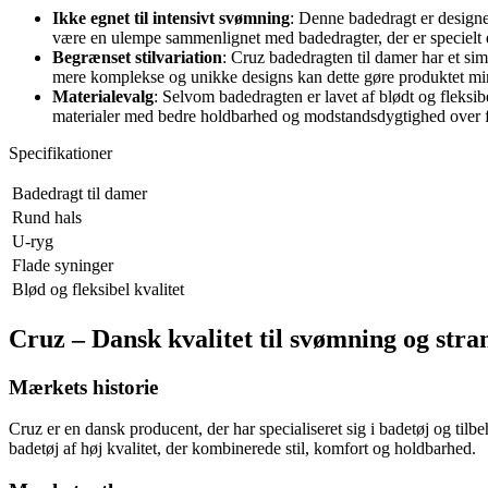
Ikke egnet til intensivt svømning
: Denne badedragt er designe
være en ulempe sammenlignet med badedragter, der er specielt d
Begrænset stilvariation
: Cruz badedragten til damer har et si
mere komplekse og unikke designs kan dette gøre produktet mind
Materialevalg
: Selvom badedragten er lavet af blødt og fleksi
materialer med bedre holdbarhed og modstandsdygtighed over fo
Specifikationer
Badedragt til damer
Rund hals
U-ryg
Flade syninger
Blød og fleksibel kvalitet
Cruz – Dansk kvalitet til svømning og stra
Mærkets historie
Cruz er en dansk producent, der har specialiseret sig i badetøj og til
badetøj af høj kvalitet, der kombinerede stil, komfort og holdbarhed.