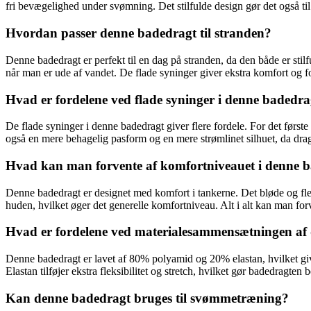
fri bevægelighed under svømning. Det stilfulde design gør det også til
Hvordan passer denne badedragt til stranden?
Denne badedragt er perfekt til en dag på stranden, da den både er stil
når man er ude af vandet. De flade syninger giver ekstra komfort og forh
Hvad er fordelene ved flade syninger i denne badedra
De flade syninger i denne badedragt giver flere fordele. For det først
også en mere behagelig pasform og en mere strømlinet silhuet, da drag
Hvad kan man forvente af komfortniveauet i denne 
Denne badedragt er designet med komfort i tankerne. Det bløde og fleks
huden, hvilket øger det generelle komfortniveau. Alt i alt kan man f
Hvad er fordelene ved materialesammensætningen af
Denne badedragt er lavet af 80% polyamid og 20% elastan, hvilket giver
Elastan tilføjer ekstra fleksibilitet og stretch, hvilket gør badedragte
Kan denne badedragt bruges til svømmetræning?