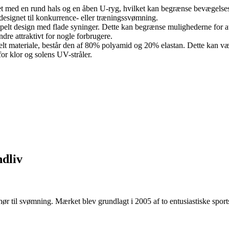
t med en rund hals og en åben U-ryg, hvilket kan begrænse bevægelsesf
esignet til konkurrence- eller træningssvømning.
mpelt design med flade syninger. Dette kan begrænse mulighederne for at
re attraktivt for nogle forbrugere.
belt materiale, består den af 80% polyamid og 20% elastan. Dette kan v
r klor og solens UV-stråler.
ndliv
behør til svømning. Mærket blev grundlagt i 2005 af to entusiastiske spo