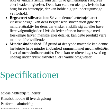
ikke er vandafvisende, kan den blive gennemblødt i regnvejr
eller i våde omgivelser. Dette kan være en ulempe, hvis du har
brug for en hættetrøje, der kan holde dig tør under ugunstige
vejrforhold.
Begrænset stilvariation
: Selvom denne hættetrøje har et
klassisk design, kan dens begrænsede stilvariation gøre den
mindre attraktiv for dem, der ønsker at skille sig ud eller have
flere valgmuligheder. Hvis du leder efter en hættetrøje med
forskellige farver, mønstre eller detaljer, kan dette produkt være
mindre tilfredsstillende.
Mindre åndbarhed
: På grund af det tynde materiale kan denne
hættetrøje have mindre åndbarhed sammenlignet med hættetrøjer
lavet af mere åndbare stoffer. Dette kan resultere i øget sved og
ubehag under fysisk aktivitet eller i varme omgivelser.
Specifikationer
adidas hættetrøje til herrer
Klassisk hoodie til hverdagsbrug
Pasform – almindelig