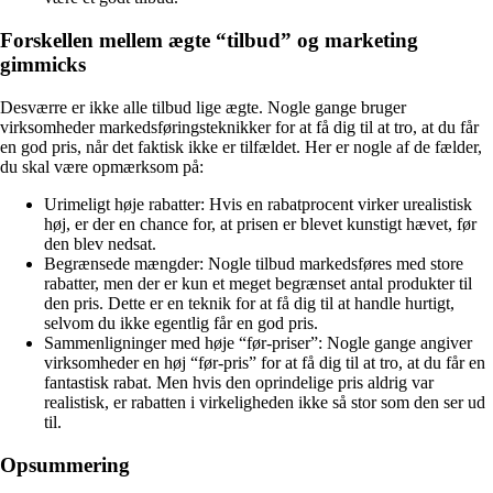
Forskellen mellem ægte “tilbud” og marketing
gimmicks
Desværre er ikke alle tilbud lige ægte. Nogle gange bruger
virksomheder markedsføringsteknikker for at få dig til at tro, at du får
en god pris, når det faktisk ikke er tilfældet. Her er nogle af de fælder,
du skal være opmærksom på:
Urimeligt høje rabatter: Hvis en rabatprocent virker urealistisk
høj, er der en chance for, at prisen er blevet kunstigt hævet, før
den blev nedsat.
Begrænsede mængder: Nogle tilbud markedsføres med store
rabatter, men der er kun et meget begrænset antal produkter til
den pris. Dette er en teknik for at få dig til at handle hurtigt,
selvom du ikke egentlig får en god pris.
Sammenligninger med høje “før-priser”: Nogle gange angiver
virksomheder en høj “før-pris” for at få dig til at tro, at du får en
fantastisk rabat. Men hvis den oprindelige pris aldrig var
realistisk, er rabatten i virkeligheden ikke så stor som den ser ud
til.
Opsummering