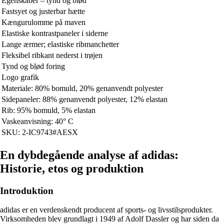
Egenskaber – tynd og blød
Fastsyet og justerbar hætte
Kængurulomme på maven
Elastiske kontrastpaneler i siderne
Lange ærmer; elastiske ribmanchetter
Fleksibel ribkant nederst i trøjen
Tynd og blød foring
Logo grafik
Materiale: 80% bomuld, 20% genanvendt polyester
Sidepaneler: 88% genanvendt polyester, 12% elastan
Rib: 95% bomuld, 5% elastan
Vaskeanvisning: 40° C
SKU: 2-IC9743#AESX
En dybdegående analyse af adidas:
Historie, etos og produktion
Introduktion
adidas er en verdenskendt producent af sports- og livsstilsprodukter.
Virksomheden blev grundlagt i 1949 af Adolf Dassler og har siden da