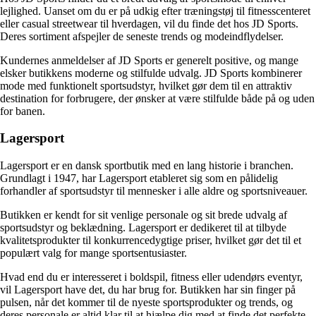
lejlighed. Uanset om du er på udkig efter træningstøj til fitnesscenteret
eller casual streetwear til hverdagen, vil du finde det hos JD Sports.
Deres sortiment afspejler de seneste trends og modeindflydelser.
Kundernes anmeldelser af JD Sports er generelt positive, og mange
elsker butikkens moderne og stilfulde udvalg. JD Sports kombinerer
mode med funktionelt sportsudstyr, hvilket gør dem til en attraktiv
destination for forbrugere, der ønsker at være stilfulde både på og uden
for banen.
Lagersport
Lagersport er en dansk sportbutik med en lang historie i branchen.
Grundlagt i 1947, har Lagersport etableret sig som en pålidelig
forhandler af sportsudstyr til mennesker i alle aldre og sportsniveauer.
Butikken er kendt for sit venlige personale og sit brede udvalg af
sportsudstyr og beklædning. Lagersport er dedikeret til at tilbyde
kvalitetsprodukter til konkurrencedygtige priser, hvilket gør det til et
populært valg for mange sportsentusiaster.
Hvad end du er interesseret i boldspil, fitness eller udendørs eventyr,
vil Lagersport have det, du har brug for. Butikken har sin finger på
pulsen, når det kommer til de nyeste sportsprodukter og trends, og
deres personale er altid klar til at hjælpe dig med at finde det perfekte