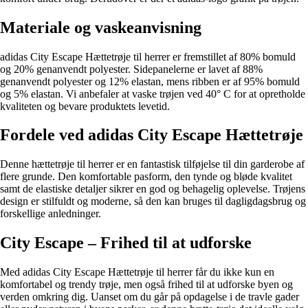
Materiale og vaskeanvisning
adidas City Escape Hættetrøje til herrer er fremstillet af 80% bomuld
og 20% genanvendt polyester. Sidepanelerne er lavet af 88%
genanvendt polyester og 12% elastan, mens ribben er af 95% bomuld
og 5% elastan. Vi anbefaler at vaske trøjen ved 40° C for at opretholde
kvaliteten og bevare produktets levetid.
Fordele ved adidas City Escape Hættetrøje
Denne hættetrøje til herrer er en fantastisk tilføjelse til din garderobe af
flere grunde. Den komfortable pasform, den tynde og bløde kvalitet
samt de elastiske detaljer sikrer en god og behagelig oplevelse. Trøjens
design er stilfuldt og moderne, så den kan bruges til dagligdagsbrug og
forskellige anledninger.
City Escape – Frihed til at udforske
Med adidas City Escape Hættetrøje til herrer får du ikke kun en
komfortabel og trendy trøje, men også frihed til at udforske byen og
verden omkring dig. Uanset om du går på opdagelse i de travle gader