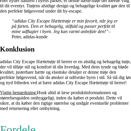
eller nyder naturen i byens parker, er denne hætte-trøje det ideelle valg
til dit eventyr. Trøjens alsidige design og behagelige kvalitet gør den til
den perfekte følgesvend under dit by-escape.
“adidas City Escape Hættetrøje er min favorit, når jeg er
på farten. Den er behagelig, stilfuld og passer perfekt til
mine udflugter i byen. Jeg kan varmt anbefale den!”
–
Peter, adidas-kunde
Konklusion
adidas City Escape Hættetrøje til herrer er en alsidig og behagelig trøje,
der vil tilføje stil og komfort til din hverdag. Med dens tynde og bløde
kvalitet, justerbare hætte og elastiske detaljer er denne trøje den
perfekte følgesvend, når du ønsker at udforske byen i stil. Så slå dig løs
og nyd friheden ved at bære adidas City Escape Hættetrøje til herrer!
Vigtig bemærkning:
Husk altid at læse produktinformationen og
størrelsesguiden omhyggeligt, inden du køber et produkt. Dette vil
sikre, at du køber den rigtige størrelse og undgår eventuelle problemer
med returnering eller ombytning.
Fordele