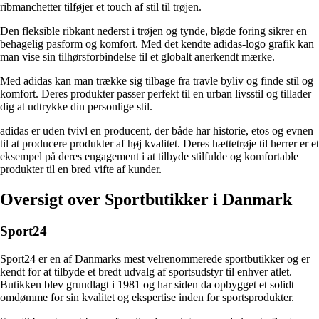
ribmanchetter tilføjer et touch af stil til trøjen.
Den fleksible ribkant nederst i trøjen og tynde, bløde foring sikrer en
behagelig pasform og komfort. Med det kendte adidas-logo grafik kan
man vise sin tilhørsforbindelse til et globalt anerkendt mærke.
Med adidas kan man trække sig tilbage fra travle byliv og finde stil og
komfort. Deres produkter passer perfekt til en urban livsstil og tillader
dig at udtrykke din personlige stil.
adidas er uden tvivl en producent, der både har historie, etos og evnen
til at producere produkter af høj kvalitet. Deres hættetrøje til herrer er et
eksempel på deres engagement i at tilbyde stilfulde og komfortable
produkter til en bred vifte af kunder.
Oversigt over Sportbutikker i Danmark
Sport24
Sport24 er en af Danmarks mest velrenommerede sportbutikker og er
kendt for at tilbyde et bredt udvalg af sportsudstyr til enhver atlet.
Butikken blev grundlagt i 1981 og har siden da opbygget et solidt
omdømme for sin kvalitet og ekspertise inden for sportsprodukter.