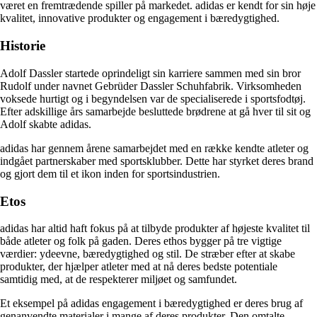
været en fremtrædende spiller på markedet. adidas er kendt for sin høje
kvalitet, innovative produkter og engagement i bæredygtighed.
Historie
Adolf Dassler startede oprindeligt sin karriere sammen med sin bror
Rudolf under navnet Gebrüder Dassler Schuhfabrik. Virksomheden
voksede hurtigt og i begyndelsen var de specialiserede i sportsfodtøj.
Efter adskillige års samarbejde besluttede brødrene at gå hver til sit og
Adolf skabte adidas.
adidas har gennem årene samarbejdet med en række kendte atleter og
indgået partnerskaber med sportsklubber. Dette har styrket deres brand
og gjort dem til et ikon inden for sportsindustrien.
Etos
adidas har altid haft fokus på at tilbyde produkter af højeste kvalitet til
både atleter og folk på gaden. Deres ethos bygger på tre vigtige
værdier: ydeevne, bæredygtighed og stil. De stræber efter at skabe
produkter, der hjælper atleter med at nå deres bedste potentiale
samtidig med, at de respekterer miljøet og samfundet.
Et eksempel på adidas engagement i bæredygtighed er deres brug af
genanvendte materialer i mange af deres produkter. Den omtalte