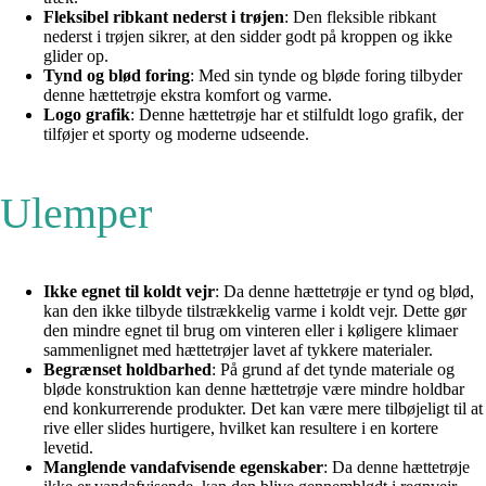
Fleksibel ribkant nederst i trøjen
: Den fleksible ribkant
nederst i trøjen sikrer, at den sidder godt på kroppen og ikke
glider op.
Tynd og blød foring
: Med sin tynde og bløde foring tilbyder
denne hættetrøje ekstra komfort og varme.
Logo grafik
: Denne hættetrøje har et stilfuldt logo grafik, der
tilføjer et sporty og moderne udseende.
Ulemper
Ikke egnet til koldt vejr
: Da denne hættetrøje er tynd og blød,
kan den ikke tilbyde tilstrækkelig varme i koldt vejr. Dette gør
den mindre egnet til brug om vinteren eller i køligere klimaer
sammenlignet med hættetrøjer lavet af tykkere materialer.
Begrænset holdbarhed
: På grund af det tynde materiale og
bløde konstruktion kan denne hættetrøje være mindre holdbar
end konkurrerende produkter. Det kan være mere tilbøjeligt til at
rive eller slides hurtigere, hvilket kan resultere i en kortere
levetid.
Manglende vandafvisende egenskaber
: Da denne hættetrøje