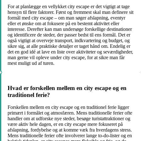
For at planlægge en vellykket city escape er det vigtigt at tage
hensyn til flere faktorer. Først og fremmest skal man definere sit
formål med city escape – om man søger afslapning, eventyr
eller et ønske om at fokusere på en bestemt aktivitet eller
interesse. Derefter kan man undersøge forskellige destinationer
og identificere de steder, der passer bedst til ens formål. Det er
også vigtigt at overveje transport, indkvartering og budget, og
sikre sig, at alle praktiske detaljer er taget hånd om. Endelig er
det en god idé at lave en liste over aktiviteter og seværdigheder,
man gerne vil opleve under city escape, for at sikre man får
mest muligt ud af turen.
Hvad er forskellen mellem en city escape og en
traditionel ferie?
Forskellen mellem en city escape og en traditionel ferie ligger
primært i formålet og atmosfæren. Mens traditionelle ferier ofte
handler om at udforske nye steder, besøge turistattraktioner og
være aktiv hele dagen, er en city escape mere fokuseret på
afslapning, fordybelse og at komme væk fra hverdagens stress.
Mens traditionelle ferier ofte involverer lange to-do-lister og en