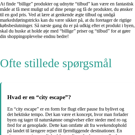
At finde “billige” produkter og udnytte “tilbud” kan være en fantastisk
måde at få mest muligt ud af dine penge og få de produkter, du ønsker
til en god pris. Ved at lære at genkende ægte tilbud og undgå
markedsføringstricks kan du være sikker på, at du foretager de rigtige
købsbeslutninger. Så næste gang du er på udkig efter et produkt i byen,
skal du huske at holde øje med “billige” priser og “tilbud” for at gøre
din shoppingoplevelse endnu bedre!
Ofte stillede spørgsmål
Hvad er en “city escape”?
En “city escape” er en form for flugt eller pause fra bylivet og
det hektiske tempo. Det kan være et koncept, hvor man forlader
byen og tager til naturskønne omgivelser eller steder med ro og
fred for at genoplade. Dette kan omfatte alt fra weekendophold
på landet til længere rejser til fjerntliggende destinationer. En