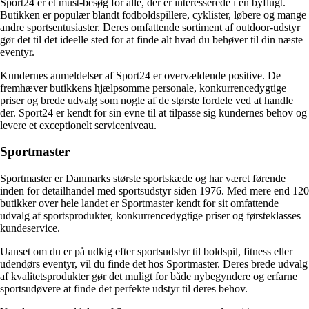
Sport24 er et must-besøg for alle, der er interesserede i en byflugt.
Butikken er populær blandt fodboldspillere, cyklister, løbere og mange
andre sportsentusiaster. Deres omfattende sortiment af outdoor-udstyr
gør det til det ideelle sted for at finde alt hvad du behøver til din næste
eventyr.
Kundernes anmeldelser af Sport24 er overvældende positive. De
fremhæver butikkens hjælpsomme personale, konkurrencedygtige
priser og brede udvalg som nogle af de største fordele ved at handle
der. Sport24 er kendt for sin evne til at tilpasse sig kundernes behov og
levere et exceptionelt serviceniveau.
Sportmaster
Sportmaster er Danmarks største sportskæde og har været førende
inden for detailhandel med sportsudstyr siden 1976. Med mere end 120
butikker over hele landet er Sportmaster kendt for sit omfattende
udvalg af sportsprodukter, konkurrencedygtige priser og førsteklasses
kundeservice.
Uanset om du er på udkig efter sportsudstyr til boldspil, fitness eller
udendørs eventyr, vil du finde det hos Sportmaster. Deres brede udvalg
af kvalitetsprodukter gør det muligt for både nybegyndere og erfarne
sportsudøvere at finde det perfekte udstyr til deres behov.