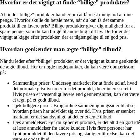
Hvorfor er det vigtigt at finde “billige” produkter?
At finde “billige” produkter handler om at få mest muligt ud af dine
penge. Hvorfor skulle du betale mere, når du kan få det samme
produkt til en lavere pris? Billige produkter giver dig mulighed for at
spare penge, som du kan bruge til andre ting i dit liv. Derfor er det
vigtigt at kigge efter produkter, der er tilgængelige til en god pris.
Hvordan genkender man ægte “billige” tilbud?
Når du leder efter “billige” produkter, er det vigtigt at kunne genkende
de ægte tilbud. Her er nogle nøglepunkter, du kan være opmærksom
på:
Sammenlign priser: Undersøg markedet for at finde ud af, hvad
det normale prisniveau er for det produkt, du er interesseret i.
Hvis prisen er væsentligt lavere end gennemsnittet, kan det være
et tegn på et godt tilbud.
Tjek tidligere priser: Brug online sammenligningssider til at se,
hvordan prisen har udviklet sig over tid. Hvis prisen er sænket
markant, er det sandsynligt, at det er et ægte tilbud.
Læs anmeldelser: Før du køber et produkt, er det altid en god idé
at læse anmeldelser fra andre kunder. Hvis flere personer har
købt produktet til den lavere pris og stadig er tilfredse, kan det
være et godt tilbud.