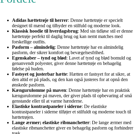
Adidas hættetrøje til herrer
: Denne hættetrøje er specielt
designet til mænd og tilbyder en stilfuld og moderne look.
Klassisk hoodie til hverdagsbrug
: Med sin tidløse stil er denne
hættetrøje perfekt til daglig brug og kan nemt matches med
forskellige outfits.
Pasform – almindelig
: Denne hættetrøje har en almindelig
pasform, der sikrer komfort og bevægelsesfrihed.
Egenskaber – tynd og blød
: Lavet af tynd og blød bomuld og
genanvendt polyester, giver denne hættetrøje en behagelig
følelse på huden.
Fastsyet og justerbar hætte
: Hætten er fastsyet for at sikre, at
den altid er på plads, og den kan også justeres for at opnå den
ønskede pasform.
Kængurulomme på maven
: Denne hættetrøje har en praktisk
kængurulomme på maven, der giver plads til opbevaring af små
genstande eller til at varme hænderne.
Elastiske kontrastpaneler i siderne
: De elastiske
kontrastpaneler i siderne tilføjer et stilfuldt og moderne touch til
hættetrøjen.
Lange ærmer; elastiske ribmanchetter
: De lange ærmer med
elastiske ribmanchetter giver en behagelig pasform og forhindrer
træk.