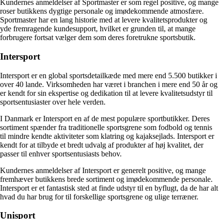
Kundernes anmeldelser af Sportmaster er som regel positive, og mange
roser butikkens dygtige personale og imødekommende atmosfære.
Sportmaster har en lang historie med at levere kvalitetsprodukter og
yde fremragende kundesupport, hvilket er grunden til, at mange
forbrugere fortsat vælger dem som deres foretrukne sportsbutik.
Intersport
Intersport er en global sportsdetailkæde med mere end 5.500 butikker i
over 40 lande. Virksomheden har været i branchen i mere end 50 år og
er kendt for sin ekspertise og dedikation til at levere kvalitetsudstyr til
sportsentusiaster over hele verden.
I Danmark er Intersport en af de mest populære sportbutikker. Deres
sortiment spænder fra traditionelle sportsgrene som fodbold og tennis
til mindre kendte aktiviteter som klatring og kajaksejlads. Intersport er
kendt for at tilbyde et bredt udvalg af produkter af høj kvalitet, der
passer til enhver sportsentusiasts behov.
Kundernes anmeldelser af Intersport er generelt positive, og mange
fremhæver butikkens brede sortiment og imødekommende personale.
Intersport er et fantastisk sted at finde udstyr til en byflugt, da de har alt
hvad du har brug for til forskellige sportsgrene og ulige terræner.
Unisport