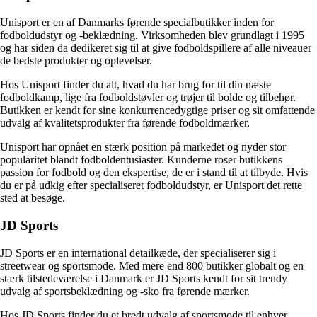
Unisport er en af Danmarks førende specialbutikker inden for
fodboldudstyr og -beklædning. Virksomheden blev grundlagt i 1995
og har siden da dedikeret sig til at give fodboldspillere af alle niveauer
de bedste produkter og oplevelser.
Hos Unisport finder du alt, hvad du har brug for til din næste
fodboldkamp, lige fra fodboldstøvler og trøjer til bolde og tilbehør.
Butikken er kendt for sine konkurrencedygtige priser og sit omfattende
udvalg af kvalitetsprodukter fra førende fodboldmærker.
Unisport har opnået en stærk position på markedet og nyder stor
popularitet blandt fodboldentusiaster. Kunderne roser butikkens
passion for fodbold og den ekspertise, de er i stand til at tilbyde. Hvis
du er på udkig efter specialiseret fodboldudstyr, er Unisport det rette
sted at besøge.
JD Sports
JD Sports er en international detailkæde, der specialiserer sig i
streetwear og sportsmode. Med mere end 800 butikker globalt og en
stærk tilstedeværelse i Danmark er JD Sports kendt for sit trendy
udvalg af sportsbeklædning og -sko fra førende mærker.
Hos JD Sports finder du et bredt udvalg af sportsmode til enhver