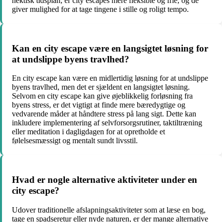
hektisk tidsplan, er city escapes mere fleksible og frie, og de
giver mulighed for at tage tingene i stille og roligt tempo.
Kan en city escape være en langsigtet løsning for
at undslippe byens travlhed?
En city escape kan være en midlertidig løsning for at undslippe
byens travlhed, men det er sjældent en langsigtet løsning.
Selvom en city escape kan give øjeblikkelig forløsning fra
byens stress, er det vigtigt at finde mere bæredygtige og
vedvarende måder at håndtere stress på lang sigt. Dette kan
inkludere implementering af selvforsorgsrutiner, taktiltræning
eller meditation i dagligdagen for at opretholde et
følelsesmæssigt og mentalt sundt livsstil.
Hvad er nogle alternative aktiviteter under en
city escape?
Udover traditionelle afslapningsaktiviteter som at læse en bog,
tage en spadseretur eller nyde naturen, er der mange alternative