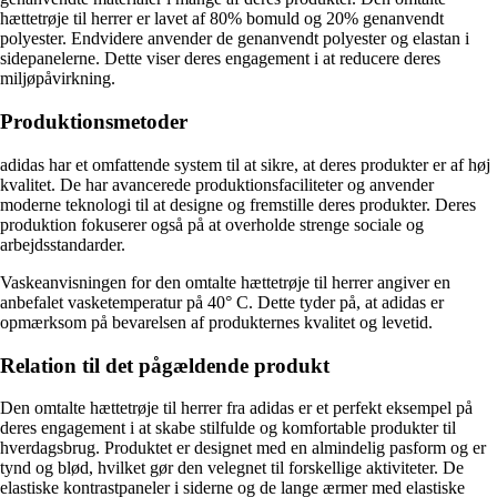
hættetrøje til herrer er lavet af 80% bomuld og 20% genanvendt
polyester. Endvidere anvender de genanvendt polyester og elastan i
sidepanelerne. Dette viser deres engagement i at reducere deres
miljøpåvirkning.
Produktionsmetoder
adidas har et omfattende system til at sikre, at deres produkter er af høj
kvalitet. De har avancerede produktionsfaciliteter og anvender
moderne teknologi til at designe og fremstille deres produkter. Deres
produktion fokuserer også på at overholde strenge sociale og
arbejdsstandarder.
Vaskeanvisningen for den omtalte hættetrøje til herrer angiver en
anbefalet vasketemperatur på 40° C. Dette tyder på, at adidas er
opmærksom på bevarelsen af produkternes kvalitet og levetid.
Relation til det pågældende produkt
Den omtalte hættetrøje til herrer fra adidas er et perfekt eksempel på
deres engagement i at skabe stilfulde og komfortable produkter til
hverdagsbrug. Produktet er designet med en almindelig pasform og er
tynd og blød, hvilket gør den velegnet til forskellige aktiviteter. De
elastiske kontrastpaneler i siderne og de lange ærmer med elastiske