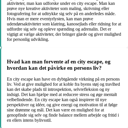
aktiviteter, man kan udforske under en city escape. Man kan
prøve nye kreative aktiviteter som maling, skrivning eller
fotografering for at udtrykke sig selv på en anderledes måde.
Hvis man er mere eventyrlysten, kan man prøve
udendørsaktiviteter som klatring, kanosejlads eller ridning for at
udfordre sig selv og opleve spænding og adrenalin. Det er
vigtigt at vælge aktiviteter, der bringer glæde og giver mulighed
for personlig udvikling.
Hvad kan man forvente af en city escape, og
hvordan kan det påvirke en persons liv?
En city escape kan have en dybtgående virkning på en persons
liv. Ved at give mulighed for at koble fra byens støj og travlhed
kan det skabe plads til introspektion, selvrefleksion og ny
indsigt. Det kan hjælpe med at reducere stress og øge mentalt
velbefindende. En city escape kan også inspirere til nye
perspektiver og idéer, og give energi og motivation til at følge
sine drømme og mål. Det kan være en mulighed for at
genopfinde sig selv og finde balance mellem arbejde og fritid i
en ellers intens bylivsstil.