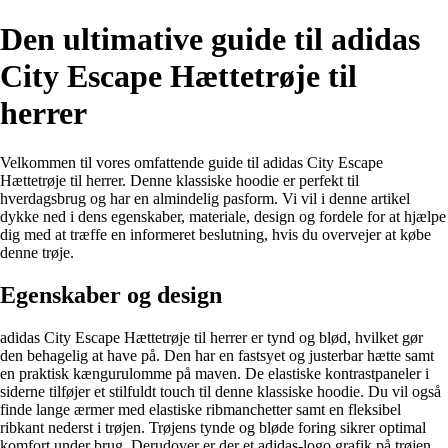
Den ultimative guide til adidas
City Escape Hættetrøje til
herrer
Velkommen til vores omfattende guide til adidas City Escape
Hættetrøje til herrer. Denne klassiske hoodie er perfekt til
hverdagsbrug og har en almindelig pasform. Vi vil i denne artikel
dykke ned i dens egenskaber, materiale, design og fordele for at hjælpe
dig med at træffe en informeret beslutning, hvis du overvejer at købe
denne trøje.
Egenskaber og design
adidas City Escape Hættetrøje til herrer er tynd og blød, hvilket gør
den behagelig at have på. Den har en fastsyet og justerbar hætte samt
en praktisk kængurulomme på maven. De elastiske kontrastpaneler i
siderne tilføjer et stilfuldt touch til denne klassiske hoodie. Du vil også
finde lange ærmer med elastiske ribmanchetter samt en fleksibel
ribkant nederst i trøjen. Trøjens tynde og bløde foring sikrer optimal
komfort under brug. Derudover er der et adidas-logo grafik på trøjen.