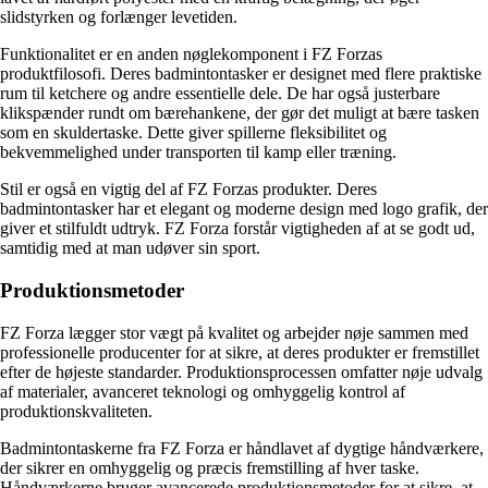
slidstyrken og forlænger levetiden.
Funktionalitet er en anden nøglekomponent i FZ Forzas
produktfilosofi. Deres badmintontasker er designet med flere praktiske
rum til ketchere og andre essentielle dele. De har også justerbare
klikspænder rundt om bærehankene, der gør det muligt at bære tasken
som en skuldertaske. Dette giver spillerne fleksibilitet og
bekvemmelighed under transporten til kamp eller træning.
Stil er også en vigtig del af FZ Forzas produkter. Deres
badmintontasker har et elegant og moderne design med logo grafik, der
giver et stilfuldt udtryk. FZ Forza forstår vigtigheden af at se godt ud,
samtidig med at man udøver sin sport.
Produktionsmetoder
FZ Forza lægger stor vægt på kvalitet og arbejder nøje sammen med
professionelle producenter for at sikre, at deres produkter er fremstillet
efter de højeste standarder. Produktionsprocessen omfatter nøje udvalg
af materialer, avanceret teknologi og omhyggelig kontrol af
produktionskvaliteten.
Badmintontaskerne fra FZ Forza er håndlavet af dygtige håndværkere,
der sikrer en omhyggelig og præcis fremstilling af hver taske.
Håndværkerne bruger avancerede produktionsmetoder for at sikre, at