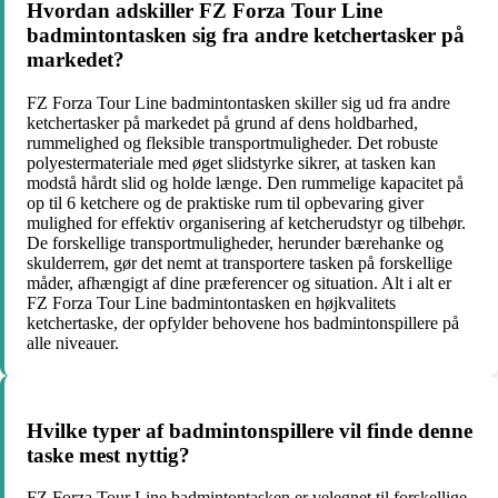
Hvordan adskiller FZ Forza Tour Line
badmintontasken sig fra andre ketchertasker på
markedet?
FZ Forza Tour Line badmintontasken skiller sig ud fra andre
ketchertasker på markedet på grund af dens holdbarhed,
rummelighed og fleksible transportmuligheder. Det robuste
polyestermateriale med øget slidstyrke sikrer, at tasken kan
modstå hårdt slid og holde længe. Den rummelige kapacitet på
op til 6 ketchere og de praktiske rum til opbevaring giver
mulighed for effektiv organisering af ketcherudstyr og tilbehør.
De forskellige transportmuligheder, herunder bærehanke og
skulderrem, gør det nemt at transportere tasken på forskellige
måder, afhængigt af dine præferencer og situation. Alt i alt er
FZ Forza Tour Line badmintontasken en højkvalitets
ketchertaske, der opfylder behovene hos badmintonspillere på
alle niveauer.
Hvilke typer af badmintonspillere vil finde denne
taske mest nyttig?
FZ Forza Tour Line badmintontasken er velegnet til forskellige