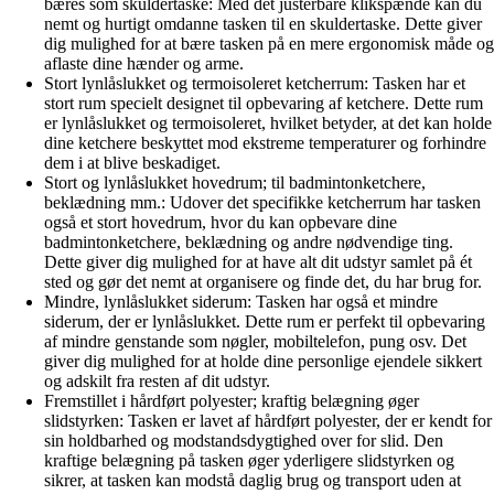
bæres som skuldertaske: Med det justerbare klikspænde kan du
nemt og hurtigt omdanne tasken til en skuldertaske. Dette giver
dig mulighed for at bære tasken på en mere ergonomisk måde og
aflaste dine hænder og arme.
Stort lynlåslukket og termoisoleret ketcherrum: Tasken har et
stort rum specielt designet til opbevaring af ketchere. Dette rum
er lynlåslukket og termoisoleret, hvilket betyder, at det kan holde
dine ketchere beskyttet mod ekstreme temperaturer og forhindre
dem i at blive beskadiget.
Stort og lynlåslukket hovedrum; til badmintonketchere,
beklædning mm.: Udover det specifikke ketcherrum har tasken
også et stort hovedrum, hvor du kan opbevare dine
badmintonketchere, beklædning og andre nødvendige ting.
Dette giver dig mulighed for at have alt dit udstyr samlet på ét
sted og gør det nemt at organisere og finde det, du har brug for.
Mindre, lynlåslukket siderum: Tasken har også et mindre
siderum, der er lynlåslukket. Dette rum er perfekt til opbevaring
af mindre genstande som nøgler, mobiltelefon, pung osv. Det
giver dig mulighed for at holde dine personlige ejendele sikkert
og adskilt fra resten af dit udstyr.
Fremstillet i hårdført polyester; kraftig belægning øger
slidstyrken: Tasken er lavet af hårdført polyester, der er kendt for
sin holdbarhed og modstandsdygtighed over for slid. Den
kraftige belægning på tasken øger yderligere slidstyrken og
sikrer, at tasken kan modstå daglig brug og transport uden at