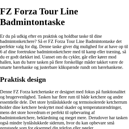
FZ Forza Tour Line
Badmintontaske
Er du på udkig efter en praktisk og holdbar taske til dine
badmintonketchere? Så er FZ Forza Tour Line Badmintontaske det
perfekte valg for dig. Denne taske giver dig mulighed for at have op til
6 af dine foretrukne badmintonketchere med til kamp eller træning, så
du er godt dækket ind. Uanset om du cykler, går eller kører mod
hallen, kan du bære tasken på flere forskellige måder takket være de
smarte bærehanke og justerbare klikspænde rundt om bærehankene.
Praktisk design
Denne FZ Forza ketchertaske er designet med fokus på funktionalitet
og brugervenlighed. Tasken har flere rum til både ketchere og andre
essentielle dele. Det store lynlåslukkede og termoisolerede ketcherrum
holder dine ketchere beskyttet mod skader og temperaturændringer,
mens det store hovedrum er perfekt til opbevaring af
badmintonketchere, beklædning og meget mere. Derudover har tasken
også mindre lynlåslukkede siderum, hvor du kan opbevare små
genstande som for eksempel din telefon eller nøgler.