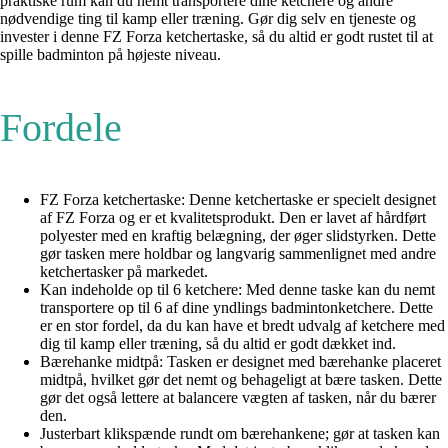
praktiske rum kan du nemt transportere dine ketchere og andre
nødvendige ting til kamp eller træning. Gør dig selv en tjeneste og
invester i denne FZ Forza ketchertaske, så du altid er godt rustet til at
spille badminton på højeste niveau.
Fordele
FZ Forza ketchertaske: Denne ketchertaske er specielt designet
af FZ Forza og er et kvalitetsprodukt. Den er lavet af hårdført
polyester med en kraftig belægning, der øger slidstyrken. Dette
gør tasken mere holdbar og langvarig sammenlignet med andre
ketchertasker på markedet.
Kan indeholde op til 6 ketchere: Med denne taske kan du nemt
transportere op til 6 af dine yndlings badmintonketchere. Dette
er en stor fordel, da du kan have et bredt udvalg af ketchere med
dig til kamp eller træning, så du altid er godt dækket ind.
Bærehanke midtpå: Tasken er designet med bærehanke placeret
midtpå, hvilket gør det nemt og behageligt at bære tasken. Dette
gør det også lettere at balancere vægten af tasken, når du bærer
den.
Justerbart klikspænde rundt om bærehankene; gør at tasken kan