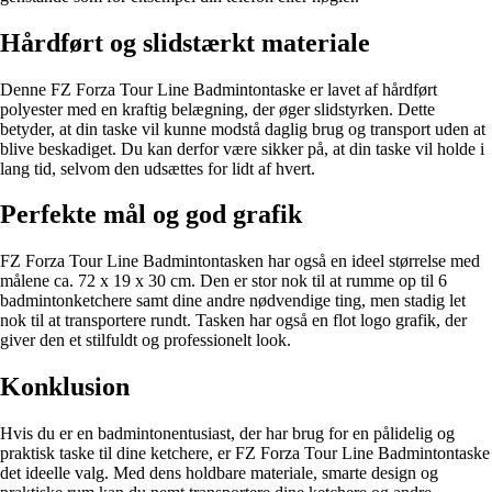
Hårdført og slidstærkt materiale
Denne FZ Forza Tour Line Badmintontaske er lavet af hårdført
polyester med en kraftig belægning, der øger slidstyrken. Dette
betyder, at din taske vil kunne modstå daglig brug og transport uden at
blive beskadiget. Du kan derfor være sikker på, at din taske vil holde i
lang tid, selvom den udsættes for lidt af hvert.
Perfekte mål og god grafik
FZ Forza Tour Line Badmintontasken har også en ideel størrelse med
målene ca. 72 x 19 x 30 cm. Den er stor nok til at rumme op til 6
badmintonketchere samt dine andre nødvendige ting, men stadig let
nok til at transportere rundt. Tasken har også en flot logo grafik, der
giver den et stilfuldt og professionelt look.
Konklusion
Hvis du er en badmintonentusiast, der har brug for en pålidelig og
praktisk taske til dine ketchere, er FZ Forza Tour Line Badmintontaske
det ideelle valg. Med dens holdbare materiale, smarte design og