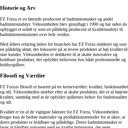
Historie og Arv
FZ Forza er en førende producent af badmintontasker og andet
badmintonudstyr. Virksomheden blev grundlagt i 1990 og har siden da
opbygget et solidt ry som en pålidelig producent af kvalitetsudstyr til
badmintonentusiaster over hele verden.
Med årtiers erfaring inden for branchen har FZ Forza etableret sig som
en pålidelig aktør, der fokuserer på at levere produkter af høj kvalitet til
sine kunder. Virksomheden er dedikeret til at skabe innovative og
holdbare produkter, der opfylder behovene hos både professionelle og
hobbyspillere.
Filosofi og Værdier
FZ Forzas filosofi er baseret på tre kerneværdier: kvalitet, funktionalitet
og stil. Virksomheden stræber efter at skabe produkter, der er af højeste
kvalitet, samtidig med at de opfylder spillernes behov for funktionalitet
og stil.
Kvalitet er en af de vigtigste faktorer for FZ Forza. Virksomheden
bruger kun de bedste materialer og produktionsmetoder for at sikre, at
deres produkter er holdbare og pålidelige. Deres badmintontasker er
lavet af hårdført polyester med en kraftig belægning, der øger