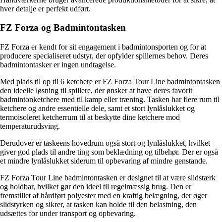
hver detalje er perfekt udført.
FZ Forza og Badmintontasken
FZ Forza er kendt for sit engagement i badmintonsporten og for at
producere specialiseret udstyr, der opfylder spillernes behov. Deres
badmintontasker er ingen undtagelse.
Med plads til op til 6 ketchere er FZ Forza Tour Line badmintontasken
den ideelle løsning til spillere, der ønsker at have deres favorit
badmintonketchere med til kamp eller træning. Tasken har flere rum til
ketchere og andre essentielle dele, samt et stort lynlåslukket og
termoisoleret ketcherrum til at beskytte dine ketchere mod
temperaturudsving.
Derudover er taskeens hovedrum også stort og lynlåslukket, hvilket
giver god plads til andre ting som beklædning og tilbehør. Der er også
et mindre lynlåslukket siderum til opbevaring af mindre genstande.
FZ Forza Tour Line badmintontasken er designet til at være slidstærk
og holdbar, hvilket gør den ideel til regelmæssig brug. Den er
fremstillet af hårdført polyester med en kraftig belægning, der øger
slidstyrken og sikrer, at tasken kan holde til den belastning, den
udsættes for under transport og opbevaring.