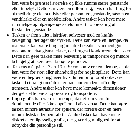
kan være begrænset i størrelse og ikke rumme større genstande
eller tilbehør. Dette kan være en udfordring, hvis du har brug for
at medbringe ekstra udstyr eller personlige genstande, såsom en
vandflaske eller en mobiltelefon. Andre tasker kan have mere
rummelige og tilgængelige sidelommer til opbevaring af
forskellige genstande.
Tasken er fremstillet i hårdført polyester med en kraftig
belægning, der øger slidstyrken. Dette kan være en ulempe, da
materialet kan være tungt og mindre fleksibelt sammenlignet
med andre letvægtsmaterialer, der bruges i konkurrerende tasker.
Dette kan gøre tasken mere besværlig at transportere og mindre
behagelig at bære over længere perioder.
Taskens mål på ca. 72 x 19 x 30 cm kan være en ulempe, da det
kan være for stort eller uhåndterligt for nogle spillere. Dette kan
være en begrænsning, især hvis du har brug for at opbevare
tasken i et trangt område eller transportere den i offentlig
transport. Andre tasker kan have mere kompakte dimensioner,
der gør det lettere at opbevare og transportere.
Logo grafik kan være en ulempe, da det kan være for
dominerende eller ikke appellere til alles smag. Dette kan gøre
tasken mindre attraktiv for spillere, der foretrækker en mere
minimalistisk eller neutral stil. Andre tasker kan have mere
diskret eller tilpasselig grafik, der giver dig mulighed for at
udtrykke din personlige stil.