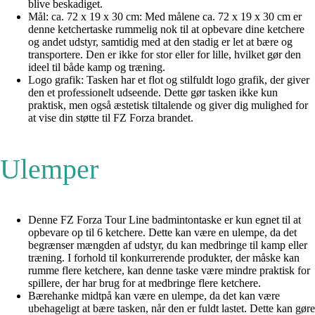
blive beskadiget.
Mål: ca. 72 x 19 x 30 cm: Med målene ca. 72 x 19 x 30 cm er
denne ketchertaske rummelig nok til at opbevare dine ketchere
og andet udstyr, samtidig med at den stadig er let at bære og
transportere. Den er ikke for stor eller for lille, hvilket gør den
ideel til både kamp og træning.
Logo grafik: Tasken har et flot og stilfuldt logo grafik, der giver
den et professionelt udseende. Dette gør tasken ikke kun
praktisk, men også æstetisk tiltalende og giver dig mulighed for
at vise din støtte til FZ Forza brandet.
Ulemper
Denne FZ Forza Tour Line badmintontaske er kun egnet til at
opbevare op til 6 ketchere. Dette kan være en ulempe, da det
begrænser mængden af udstyr, du kan medbringe til kamp eller
træning. I forhold til konkurrerende produkter, der måske kan
rumme flere ketchere, kan denne taske være mindre praktisk for
spillere, der har brug for at medbringe flere ketchere.
Bærehanke midtpå kan være en ulempe, da det kan være
ubehageligt at bære tasken, når den er fuldt lastet. Dette kan gøre