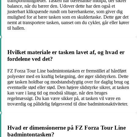
transportmuligheder. Tasken har bærehanke midtpå, der sikrer
balance, når du bærer den. Udover dette har den også et
justerbart klikspænde rundt om bærehankene, som giver dig
mulighed for at bære tasken som en skuldertaske. Dette gør det
nemt at transportere tasken, uanset om du cykler, går eller kører
til hallen.
Hvilket materiale er tasken lavet af, og hvad er
fordelene ved det?
FZ Forza Tour Line badmintontasken er fremstillet af hårdført
polyester med en kraftig belægning, der øger slidstyrken. Dette
gør tasken holdbar og modstandsdygtig over for daglig brug og
eventuelle stød eller stød. Den højere slidstyrke sikrer, at tasken
kan vare i lang tid og modstå slitage, når den bruges
regelmæssigt. Du kan være sikker på, at tasken vil være en
troværdig og pålidelig følgesvend til dine badmintonaktiviteter.
Hvad er dimensionerne på FZ Forza Tour Line
badmintontasken?