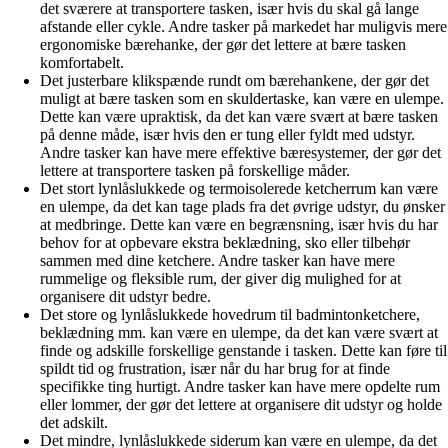
det sværere at transportere tasken, især hvis du skal gå lange
afstande eller cykle. Andre tasker på markedet har muligvis mere
ergonomiske bærehanke, der gør det lettere at bære tasken
komfortabelt.
Det justerbare klikspænde rundt om bærehankene, der gør det
muligt at bære tasken som en skuldertaske, kan være en ulempe.
Dette kan være upraktisk, da det kan være svært at bære tasken
på denne måde, især hvis den er tung eller fyldt med udstyr.
Andre tasker kan have mere effektive bæresystemer, der gør det
lettere at transportere tasken på forskellige måder.
Det stort lynlåslukkede og termoisolerede ketcherrum kan være
en ulempe, da det kan tage plads fra det øvrige udstyr, du ønsker
at medbringe. Dette kan være en begrænsning, især hvis du har
behov for at opbevare ekstra beklædning, sko eller tilbehør
sammen med dine ketchere. Andre tasker kan have mere
rummelige og fleksible rum, der giver dig mulighed for at
organisere dit udstyr bedre.
Det store og lynlåslukkede hovedrum til badmintonketchere,
beklædning mm. kan være en ulempe, da det kan være svært at
finde og adskille forskellige genstande i tasken. Dette kan føre til
spildt tid og frustration, især når du har brug for at finde
specifikke ting hurtigt. Andre tasker kan have mere opdelte rum
eller lommer, der gør det lettere at organisere dit udstyr og holde
det adskilt.
Det mindre, lynlåslukkede siderum kan være en ulempe, da det