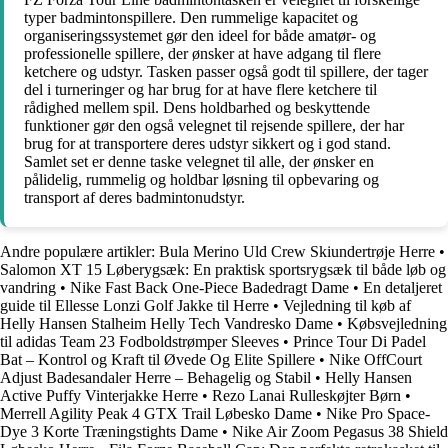
typer badmintonspillere. Den rummelige kapacitet og
organiseringssystemet gør den ideel for både amatør- og
professionelle spillere, der ønsker at have adgang til flere
ketchere og udstyr. Tasken passer også godt til spillere, der tager
del i turneringer og har brug for at have flere ketchere til
rådighed mellem spil. Dens holdbarhed og beskyttende
funktioner gør den også velegnet til rejsende spillere, der har
brug for at transportere deres udstyr sikkert og i god stand.
Samlet set er denne taske velegnet til alle, der ønsker en
pålidelig, rummelig og holdbar løsning til opbevaring og
transport af deres badmintonudstyr.
Andre populære artikler:
Bula Merino Uld Crew Skiundertrøje Herre
•
Salomon XT 15 Løberygsæk: En praktisk sportsrygsæk til både løb og
vandring
•
Nike Fast Back One-Piece Badedragt Dame
•
En detaljeret
guide til Ellesse Lonzi Golf Jakke til Herre
•
Vejledning til køb af
Helly Hansen Stalheim Helly Tech Vandresko Dame
•
Købsvejledning
til adidas Team 23 Fodboldstrømper Sleeves
•
Prince Tour Di Padel
Bat – Kontrol og Kraft til Øvede Og Elite Spillere
•
Nike OffCourt
Adjust Badesandaler Herre – Behagelig og Stabil
•
Helly Hansen
Active Puffy Vinterjakke Herre
•
Rezo Lanai Rulleskøjter Børn
•
Merrell Agility Peak 4 GTX Trail Løbesko Dame
•
Nike Pro Space-
Dye 3 Korte Træningstights Dame
•
Nike Air Zoom Pegasus 38 Shield