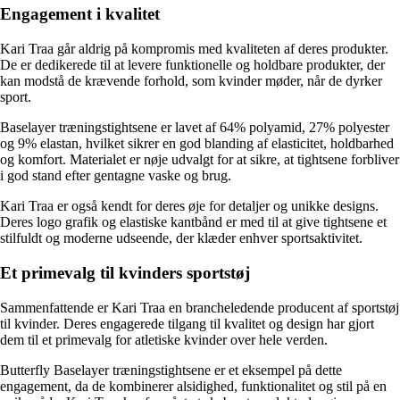
Engagement i kvalitet
Kari Traa går aldrig på kompromis med kvaliteten af deres produkter.
De er dedikerede til at levere funktionelle og holdbare produkter, der
kan modstå de krævende forhold, som kvinder møder, når de dyrker
sport.
Baselayer træningstightsene er lavet af 64% polyamid, 27% polyester
og 9% elastan, hvilket sikrer en god blanding af elasticitet, holdbarhed
og komfort. Materialet er nøje udvalgt for at sikre, at tightsene forbliver
i god stand efter gentagne vaske og brug.
Kari Traa er også kendt for deres øje for detaljer og unikke designs.
Deres logo grafik og elastiske kantbånd er med til at give tightsene et
stilfuldt og moderne udseende, der klæder enhver sportsaktivitet.
Et primevalg til kvinders sportstøj
Sammenfattende er Kari Traa en brancheledende producent af sportstøj
til kvinder. Deres engagerede tilgang til kvalitet og design har gjort
dem til et primevalg for atletiske kvinder over hele verden.
Butterfly Baselayer træningstightsene er et eksempel på dette
engagement, da de kombinerer alsidighed, funktionalitet og stil på en