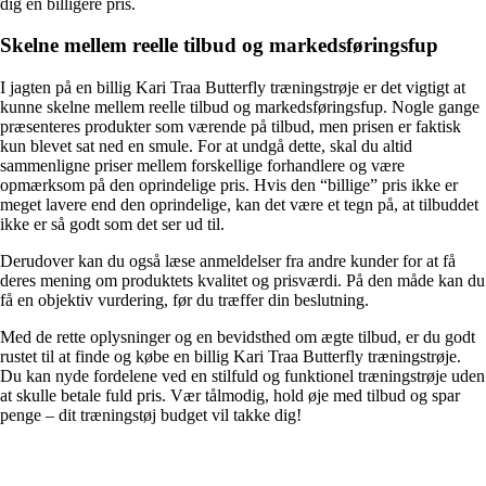
dig en billigere pris.
Skelne mellem reelle tilbud og markedsføringsfup
I jagten på en billig Kari Traa Butterfly træningstrøje er det vigtigt at
kunne skelne mellem reelle tilbud og markedsføringsfup. Nogle gange
præsenteres produkter som værende på tilbud, men prisen er faktisk
kun blevet sat ned en smule. For at undgå dette, skal du altid
sammenligne priser mellem forskellige forhandlere og være
opmærksom på den oprindelige pris. Hvis den “billige” pris ikke er
meget lavere end den oprindelige, kan det være et tegn på, at tilbuddet
ikke er så godt som det ser ud til.
Derudover kan du også læse anmeldelser fra andre kunder for at få
deres mening om produktets kvalitet og prisværdi. På den måde kan du
få en objektiv vurdering, før du træffer din beslutning.
Med de rette oplysninger og en bevidsthed om ægte tilbud, er du godt
rustet til at finde og købe en billig Kari Traa Butterfly træningstrøje.
Du kan nyde fordelene ved en stilfuld og funktionel træningstrøje uden
at skulle betale fuld pris. Vær tålmodig, hold øje med tilbud og spar
penge – dit træningstøj budget vil takke dig!