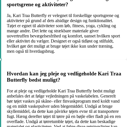
sportsgrene og aktiviteter?
Ja, Kari Traa Butterfly er velegnet til forskellige sportsgrene og
aktiviteter på grund af dets alsidige design og funktionalitet.
Tøjet er egnet til aktiviteter som løb, fitness, yoga, cykling og
mange andre. Det lette og strækbare materiale giver
uovertruffen bevægelsesfrihed og komfort, uanset hvilken sport
eller aktivitet du vælger. Designet er også tidløst og stilfuldt,
hvilket gør det muligt at bruge tøjet ikke kun under træning,
men også til hverdagsbrug.
Hvordan kan jeg pleje og vedligeholde Kari Traa
Butterfly bedst muligt?
For at pleje og vedligeholde Kari Traa Butterfly bedst muligt
anbefales det at følge vejledningen på vaskelabelen. Generelt
bør tøjet vaskes på skåne- eller finvaskprogram med koldt vand
og en mildt vaskepulver uden blegemiddel. Undgå at bruge
skyllemiddel, da dette kan påvirke tøjets evne til at transportere
fugt. Hæng derefter tøjet til tørre på en bøjle eller fladt på en ren
overflade. Undgå at tørretumble tøjet, da dette kan beskadige
materialet og elasticiteten. Ved at følge disse retningslinjer kan