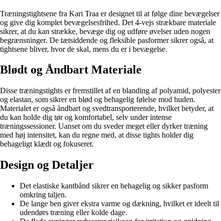
Træningstightsene fra Kari Traa er designet til at følge dine bevægelser
og give dig komplet bevægelsesfrihed. Det 4-vejs strækbare materiale
sikrer, at du kan strække, bevæge dig og udføre øvelser uden nogen
begrænsninger. De tætsiddende og fleksible pasformer sikrer også, at
tightsene bliver, hvor de skal, mens du er i bevægelse.
Blødt og Åndbart Materiale
Disse træningstights er fremstillet af en blanding af polyamid, polyester
og elastan, som sikrer en blød og behagelig følelse mod huden.
Materialet er også åndbart og svedtransporterende, hvilket betyder, at
du kan holde dig tør og komfortabel, selv under intense
træningssessioner. Uanset om du sveder meget eller dyrker træning
med høj intensitet, kan du regne med, at disse tights holder dig
behageligt klædt og fokuseret.
Design og Detaljer
Det elastiske kantbånd sikrer en behagelig og sikker pasform
omkring taljen.
De lange ben giver ekstra varme og dækning, hvilket er ideelt til
udendørs træning eller kolde dage.