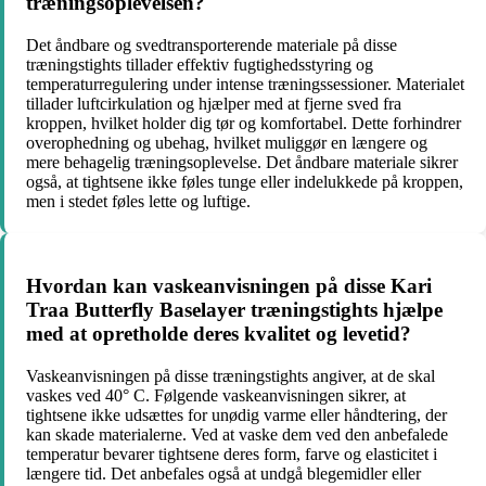
træningsoplevelsen?
Det åndbare og svedtransporterende materiale på disse
træningstights tillader effektiv fugtighedsstyring og
temperaturregulering under intense træningssessioner. Materialet
tillader luftcirkulation og hjælper med at fjerne sved fra
kroppen, hvilket holder dig tør og komfortabel. Dette forhindrer
overophedning og ubehag, hvilket muliggør en længere og
mere behagelig træningsoplevelse. Det åndbare materiale sikrer
også, at tightsene ikke føles tunge eller indelukkede på kroppen,
men i stedet føles lette og luftige.
Hvordan kan vaskeanvisningen på disse Kari
Traa Butterfly Baselayer træningstights hjælpe
med at opretholde deres kvalitet og levetid?
Vaskeanvisningen på disse træningstights angiver, at de skal
vaskes ved 40° C. Følgende vaskeanvisningen sikrer, at
tightsene ikke udsættes for unødig varme eller håndtering, der
kan skade materialerne. Ved at vaske dem ved den anbefalede
temperatur bevarer tightsene deres form, farve og elasticitet i
længere tid. Det anbefales også at undgå blegemidler eller