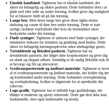
Elastisk kantbånd
: Tightsene har et elastisk kantbånd, der
sikrer en behagelig og sikker pasform. Dette forhindrer dem i at
glide ned eller rulle op under træning, hvilket giver dig mulighed
for at fokusere fuldt ud på din træning.
Lange ben
: Med deres lange ben giver disse tights ekstra
dækning og varme til dine ben under træning. Dette er især
nyttigt i koldere vejrforhold eller hvis du foretrækker mere
beskyttelse under din træning.
Flade syninger
: Tightsene er udstyret med flade syninger, der
minimerer risikoen for irritation og gnidning mod huden. Dette
sikrer en behagelig træningsoplevelse uden ubehagelige gener.
Tætsiddende og fleksibel pasform
: Tightsene har en
tætsiddende pasform, der følger dine kropskonturer og giver dig
en slank og elegant silhuet. Samtidig er de stadig fleksible nok til
at bevæge sig frit og ubesværet.
Svedtransporterende og åndbart materiale
: Tightsene er lavet
af et svedtransporterende og åndbart materiale, der holder dig tør
og komfortabel under træning. Dette forhindrer overophedning
og svedophobning, hvilket er afgørende for at opretholde din
ydeevne.
Logo grafik
: Tightsene har et stilfuldt logo grafikdesign, der
tilføjer et moderne og sporty udseende. Dette gør dem ikke kun
funktionelle, men også fashionable og trendy.