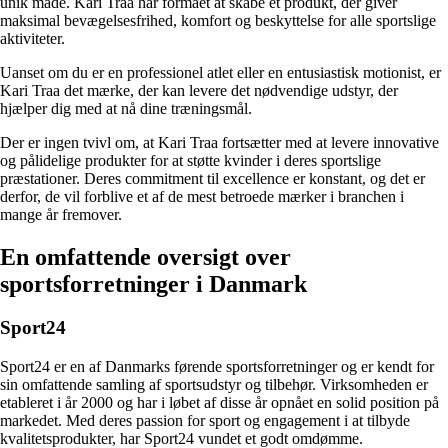
unik måde. Kari Traa har formået at skabe et produkt, der giver
maksimal bevægelsesfrihed, komfort og beskyttelse for alle sportslige
aktiviteter.
Uanset om du er en professionel atlet eller en entusiastisk motionist, er
Kari Traa det mærke, der kan levere det nødvendige udstyr, der
hjælper dig med at nå dine træningsmål.
Der er ingen tvivl om, at Kari Traa fortsætter med at levere innovative
og pålidelige produkter for at støtte kvinder i deres sportslige
præstationer. Deres commitment til excellence er konstant, og det er
derfor, de vil forblive et af de mest betroede mærker i branchen i
mange år fremover.
En omfattende oversigt over
sportsforretninger i Danmark
Sport24
Sport24 er en af Danmarks førende sportsforretninger og er kendt for
sin omfattende samling af sportsudstyr og tilbehør. Virksomheden er
etableret i år 2000 og har i løbet af disse år opnået en solid position på
markedet. Med deres passion for sport og engagement i at tilbyde
kvalitetsprodukter, har Sport24 vundet et godt omdømme.