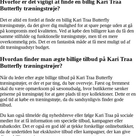
Hvorfor er det vigtigt at finde en billig Kari Traa
Butterfly træningstrøje?
Det er altid en fordel at finde en billig Kari Traa Butterfly
træningstrøje, da det giver dig mulighed for at spare penge uden at gå
på kompromis med kvaliteten. Ved at købe den billigere kan du få den
samme stilfulde og funktionelle træningstrøje, men til en mere
overkommelig pris. Det er en fantastisk måde at få mest muligt ud af
dit træningsudstyr budget.
Hvordan finder man ægte billige tilbud på Kari Traa
Butterfly træningstrøjer?
Når du leder efter ægte billige tilbud på Kari Traa Butterfly
træningstrøjer, er der et par ting, du bør overveje. Først og fremmest
skal du være opmærksom på sæsonudsalg, hvor butikkerne sænker
priserne på træningstøj for at gøre plads til nye kollektioner. Dette er en
god tid at købe en træningstrøje, da du sandsynligvis finder gode
tilbud.
Du kan også tilmelde dig nyhedsbreve eller følge Kari Traa på sociale
medier for at få information om specielle tilbud, kampagner eller
rabatkoder. Det er også en god idé at tjekke forskellige onlinebutikker,
da de undertiden har eksklusive tilbud eller kampagner, der kan give