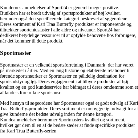
Kundernes anmeldelser af Sport24 er generelt meget positive.
Butikken har et bredt udvalg af sportsprodukter af høj kvalitet,
herunder også den specificerede kategori beskrevet af søgeordene.
Deres sortiment af Kari Traa Butterfly-produkter er imponerende og
tiltrækker sportentusiaster i alle aldre og niveauer. Sport24 har
dedikeret betydelige ressourcer til at opfylde behovene hos forbrugere,
når det kommer til dette produkt.
Sportmaster
Sportmaster er en velkendt sportsforretning i Danmark, der har været
på markedet i årtier. Med en lang historie og etablerede relationer til
førende sportsmærker er Sportmaster en pålidelig destination for
sportsudstyr og tøj. Deres engagement i at tilbyde produkter af høj
kvalitet og en god kundeservice har bidraget til deres omdømme som et
af landets foretrukne sportshuse.
Med hensyn til søgeordene har Sportmaster også et godt udvalg af Kari
Traa Butterfly-produkter. Deres sortiment er omhyggeligt udvalgt for at
give kunderne det bedste udvalg inden for denne kategori.
Kundeanmeldelser berømmer Sportmasters kvalitet og sortiment,
hvilket gør dem til en af de bedste steder at finde specifikke produkter
fra Kari Traa Butterfly-serien.