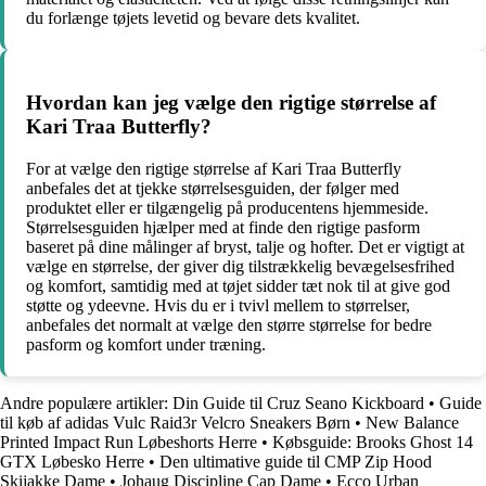
du forlænge tøjets levetid og bevare dets kvalitet.
Hvordan kan jeg vælge den rigtige størrelse af
Kari Traa Butterfly?
For at vælge den rigtige størrelse af Kari Traa Butterfly
anbefales det at tjekke størrelsesguiden, der følger med
produktet eller er tilgængelig på producentens hjemmeside.
Størrelsesguiden hjælper med at finde den rigtige pasform
baseret på dine målinger af bryst, talje og hofter. Det er vigtigt at
vælge en størrelse, der giver dig tilstrækkelig bevægelsesfrihed
og komfort, samtidig med at tøjet sidder tæt nok til at give god
støtte og ydeevne. Hvis du er i tvivl mellem to størrelser,
anbefales det normalt at vælge den større størrelse for bedre
pasform og komfort under træning.
Andre populære artikler:
Din Guide til Cruz Seano Kickboard
•
Guide
til køb af adidas Vulc Raid3r Velcro Sneakers Børn
•
New Balance
Printed Impact Run Løbeshorts Herre
•
Købsguide: Brooks Ghost 14
GTX Løbesko Herre
•
Den ultimative guide til CMP Zip Hood
Skijakke Dame
•
Johaug Discipline Cap Dame
•
Ecco Urban