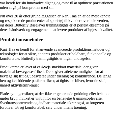
var kendt for sin innovative tilgang og evne til at optimere præstationen
uden at gå på kompromis med stil.
Nu over 20 år efter grundlæggelsen er Kari Traa en af ​​de mest kendte
og respekterede producenter af sportstøj til kvinder over hele verden,
og deres Butterfly Baselayer træningstights er et perfekt eksempel på
deres håndværk og engagement i at levere produkter af højeste kvalitet.
Produktionsmetoder
Kari Traa er kendt for at anvende avancerede produktionsmetoder og
teknologier for at sikre, at deres produkter er holdbare, funktionelle og
komfortable. Butterfly træningstights er ingen undtagelse.
Produkterne er lavet af et 4-vejs strækbart materiale, der giver
maksimal bevægelsesfrihed. Dette giver atleterne mulighed for at
bevæge sig frit og ubesværet under træning og konkurrence. De lange
ben og tætsiddende pasform sikrer, at tightsene bliver, hvor de skal,
uanset aktivitetsniveauet.
Flade syninger sikrer, at der ikke er generende gnidning eller irritation
under brug, hvilket er vigtigt for en behagelig træningsoplevelse.
Svedtransporterende og åndbart materiale sikrer også, at brugeren
forbliver tør og komfortabel, selv under intens træning.