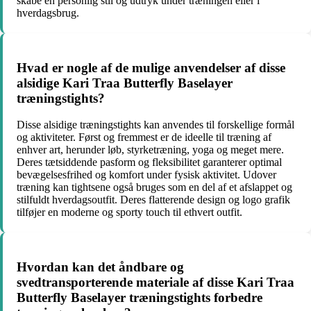
skabe en personlig stil og udtryk under træningen eller i
hverdagsbrug.
Hvad er nogle af de mulige anvendelser af disse
alsidige Kari Traa Butterfly Baselayer
træningstights?
Disse alsidige træningstights kan anvendes til forskellige formål
og aktiviteter. Først og fremmest er de ideelle til træning af
enhver art, herunder løb, styrketræning, yoga og meget mere.
Deres tætsiddende pasform og fleksibilitet garanterer optimal
bevægelsesfrihed og komfort under fysisk aktivitet. Udover
træning kan tightsene også bruges som en del af et afslappet og
stilfuldt hverdagsoutfit. Deres flatterende design og logo grafik
tilføjer en moderne og sporty touch til ethvert outfit.
Hvordan kan det åndbare og
svedtransporterende materiale af disse Kari Traa
Butterfly Baselayer træningstights forbedre