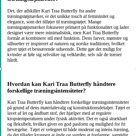
Det, der adskiller Kari Traa Butterfly fra andre
træningstøjmærker, er det unikke touch af femininitet og
elegance, som det tilføjer til træningstøjet. Mange
træningstøjsmærker fokuserer primært på funktionalitet og lader
designet være mere minimalistisk, men Kari Traa Butterfly
formår at kombinere stil med funktion. Dens farver, mønstre og
silhuetter er inspireret af naturen og norske traditioner, hvilket
giver tøjet et besnærende udseende. Dette gør det muligt for
kvinder at føle sig selvsikre og velklædte, selv når de træner
hårdt.
Hvordan kan Kari Traa Butterfly håndtere
forskellige træningsintensiteter?
Kari Traa Butterfly kan håndtere forskellige træningsintensiteter
på grund af dens materialevalg og konstruktionsdetaljer. Tøjet er
lavet af let og åndbart stof, der hjælper med at regulere
kropstemperaturen under fysisk aktivitet. Det er også strækbart
og fleksibelt, hvilket giver en god pasform og mulighed for fri
bevægelse. Tøjet er velegnet til både moderat og intens træning,
da det tillader kroppen at ånde og sveden at fordampe, samtidig