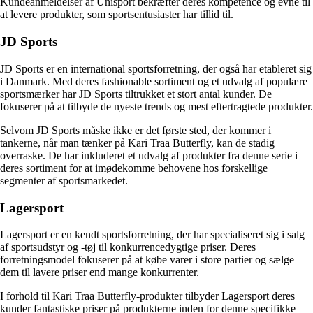
Kundeanmeldelser af Unisport bekræfter deres kompetence og evne til
at levere produkter, som sportsentusiaster har tillid til.
JD Sports
JD Sports er en international sportsforretning, der også har etableret sig
i Danmark. Med deres fashionable sortiment og et udvalg af populære
sportsmærker har JD Sports tiltrukket et stort antal kunder. De
fokuserer på at tilbyde de nyeste trends og mest eftertragtede produkter.
Selvom JD Sports måske ikke er det første sted, der kommer i
tankerne, når man tænker på Kari Traa Butterfly, kan de stadig
overraske. De har inkluderet et udvalg af produkter fra denne serie i
deres sortiment for at imødekomme behovene hos forskellige
segmenter af sportsmarkedet.
Lagersport
Lagersport er en kendt sportsforretning, der har specialiseret sig i salg
af sportsudstyr og -tøj til konkurrencedygtige priser. Deres
forretningsmodel fokuserer på at købe varer i store partier og sælge
dem til lavere priser end mange konkurrenter.
I forhold til Kari Traa Butterfly-produkter tilbyder Lagersport deres
kunder fantastiske priser på produkterne inden for denne specifikke