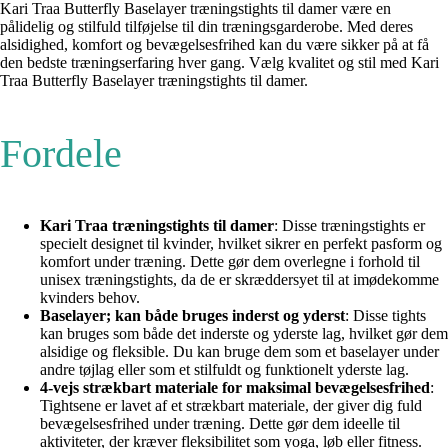
Kari Traa Butterfly Baselayer træningstights til damer være en
pålidelig og stilfuld tilføjelse til din træningsgarderobe. Med deres
alsidighed, komfort og bevægelsesfrihed kan du være sikker på at få
den bedste træningserfaring hver gang. Vælg kvalitet og stil med Kari
Traa Butterfly Baselayer træningstights til damer.
Fordele
Kari Traa træningstights til damer
: Disse træningstights er
specielt designet til kvinder, hvilket sikrer en perfekt pasform og
komfort under træning. Dette gør dem overlegne i forhold til
unisex træningstights, da de er skræddersyet til at imødekomme
kvinders behov.
Baselayer; kan både bruges inderst og yderst
: Disse tights
kan bruges som både det inderste og yderste lag, hvilket gør dem
alsidige og fleksible. Du kan bruge dem som et baselayer under
andre tøjlag eller som et stilfuldt og funktionelt yderste lag.
4-vejs strækbart materiale for maksimal bevægelsesfrihed
:
Tightsene er lavet af et strækbart materiale, der giver dig fuld
bevægelsesfrihed under træning. Dette gør dem ideelle til
aktiviteter, der kræver fleksibilitet som yoga, løb eller fitness.