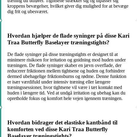
træning du udfører. Tightsene strækker sig og tilpasser sig
kroppens bevægelser, hvilket giver dig mulighed for at bevæge
dig frit og ubesværet.
Hvordan hjælper de flade syninger på disse Kari
Traa Butterfly Baselayer træningstights?
De flade syninger på disse træningstights er designet til at
minimere risikoen for irritation og gnidning mod huden under
træningen. De flade syninger skaber en jævn overflade, der
reducerer friktionen mellem tightsene og huden og forhindrer
dermed ubehagelige friktionsburns og rødme. Denne funktion
er især værdifuld under intensiv træning eller længere
træningssessioner, hvor tightsene vil være i tæt kontakt med
huden i længere tid. Ved at undgå irritation og ubehag kan du
opretholde fokus og komfort hele vejen igennem træningen.
Hvordan bidrager det elastiske kantbånd til
komforten ved disse Kari Traa Butterfly
Baselayer træningstights?