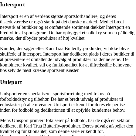
Intersport
Intersport er en af verdens største sportsforhandlere, og deres
tilstedeværelse er også stærk på det danske marked. Med et bredt
netværk af butikker og et omfattende sortiment dækker Intersport en
bred vifte af sportsgrene. De har opbygget et solidt ry som en pålidelig
mærke, der tilbyder produkter af høj kvalitet.
Kunder, der søger efter Kari Traa Butterfly-produkter, vil ikke blive
skuffede af Intersport. Intersport har dedikeret plads i deres butikker til
at præsentere et omfattende udvalg af produkter fra denne serie. De
kombinerer kvalitet, stil og funktionalitet for at tilfredsstille behovene
hos selv de mest kræsne sportsentusiaster.
Unisport
Unisport er en specialiseret sportsforretning med fokus på
fodboldudstyr og tilbehør. De har et bredt udvalg af produkter til
entusiaster på alle niveauer. Unisport er kendt for deres ekspertise
inden for fodbold og dedikationen til at opfylde kundernes behov.
Mens Unisport primært fokuserer på fodbold, har de også en sektion
dedikeret til Kari Traa Butterfly-produkter. Deres udvalg afspejler den
kvalitet og funktionalitet, som denne serie er kendt for.