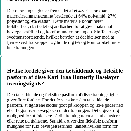
Disse træningstights er fremstillet af et 4-vejs strækbart
materialesammensætning bestående af 64% polyamid, 27%
polyester og 9% elastan. Dette materiale kombinerer
holdbarhed, elasticitet og åndbarhed for at give maksimal
bevægelsesfrihed og komfort under træningen. Stoffet er også
svedtransporterende, hvilket betyder, at det hjælper med at
fjerne sved fra kroppen og holde dig tør og komfortabel under
hele træningen.
Hvilke fordele giver den tætsiddende og fleksible
pasform af disse Kari Traa Butterfly Baselayer
træningstights?
Den tætsiddende og fleksible pasform af disse træningstights
giver flere fordele. For det første sikrer den tætsiddende
pasform, at tightsene sidder godt på kroppen og ikke glider ned
eller begrænser bevægelsen under træningen. Dette giver dig
mulighed for at fokusere på din træning uden at skulle justere
eller rette på tightsene. Samtidig giver den fleksible pasform
mulighed for fuld bevægelsesfrihed, uanset hvilken form for