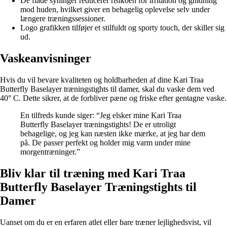
De flade syninger reducerer risikoen for irritation og gnidning
mod huden, hvilket giver en behagelig oplevelse selv under
længere træningssessioner.
Logo grafikken tilføjer et stilfuldt og sporty touch, der skiller sig
ud.
Vaskeanvisninger
Hvis du vil bevare kvaliteten og holdbarheden af dine Kari Traa
Butterfly Baselayer træningstights til damer, skal du vaske dem ved
40° C. Dette sikrer, at de forbliver pæne og friske efter gentagne vaske.
En tilfreds kunde siger: “Jeg elsker mine Kari Traa
Butterfly Baselayer træningstights! De er utroligt
behagelige, og jeg kan næsten ikke mærke, at jeg har dem
på. De passer perfekt og holder mig varm under mine
morgentræninger.”
Bliv klar til træning med Kari Traa
Butterfly Baselayer Træningstights til
Damer
Uanset om du er en erfaren atlet eller bare træner lejlighedsvist, vil