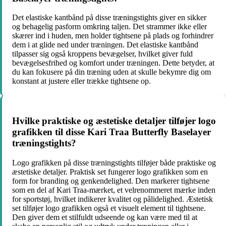
Det elastiske kantbånd på disse træningstights giver en sikker
og behagelig pasform omkring taljen. Det strammer ikke eller
skærer ind i huden, men holder tightsene på plads og forhindrer
dem i at glide ned under træningen. Det elastiske kantbånd
tilpasser sig også kroppens bevægelser, hvilket giver fuld
bevægelsesfrihed og komfort under træningen. Dette betyder, at
du kan fokusere på din træning uden at skulle bekymre dig om
konstant at justere eller trække tightsene op.
Hvilke praktiske og æstetiske detaljer tilføjer logo
grafikken til disse Kari Traa Butterfly Baselayer
træningstights?
Logo grafikken på disse træningstights tilføjer både praktiske og
æstetiske detaljer. Praktisk set fungerer logo grafikken som en
form for branding og genkendelighed. Den markerer tightsene
som en del af Kari Traa-mærket, et velrenommeret mærke inden
for sportstøj, hvilket indikerer kvalitet og pålidelighed. Æstetisk
set tilføjer logo grafikken også et visuelt element til tightsene.
Den giver dem et stilfuldt udseende og kan være med til at