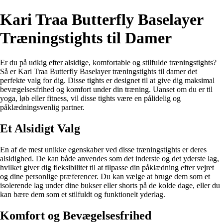
Kari Traa Butterfly Baselayer
Træningstights til Damer
Er du på udkig efter alsidige, komfortable og stilfulde træningstights?
Så er Kari Traa Butterfly Baselayer træningstights til damer det
perfekte valg for dig. Disse tights er designet til at give dig maksimal
bevægelsesfrihed og komfort under din træning. Uanset om du er til
yoga, løb eller fitness, vil disse tights være en pålidelig og
påklædningsvenlig partner.
Et Alsidigt Valg
En af de mest unikke egenskaber ved disse træningstights er deres
alsidighed. De kan både anvendes som det inderste og det yderste lag,
hvilket giver dig fleksibilitet til at tilpasse din påklædning efter vejret
og dine personlige præferencer. Du kan vælge at bruge dem som et
isolerende lag under dine bukser eller shorts på de kolde dage, eller du
kan bære dem som et stilfuldt og funktionelt yderlag.
Komfort og Bevægelsesfrihed