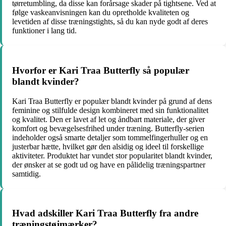
tørretumbling, da disse kan forårsage skader på tightsene. Ved at
følge vaskeanvisningen kan du opretholde kvaliteten og
levetiden af disse træningstights, så du kan nyde godt af deres
funktioner i lang tid.
Hvorfor er Kari Traa Butterfly så populær
blandt kvinder?
Kari Traa Butterfly er populær blandt kvinder på grund af dens
feminine og stilfulde design kombineret med sin funktionalitet
og kvalitet. Den er lavet af let og åndbart materiale, der giver
komfort og bevægelsesfrihed under træning. Butterfly-serien
indeholder også smarte detaljer som tommelfingerhuller og en
justerbar hætte, hvilket gør den alsidig og ideel til forskellige
aktiviteter. Produktet har vundet stor popularitet blandt kvinder,
der ønsker at se godt ud og have en pålidelig træningspartner
samtidig.
Hvad adskiller Kari Traa Butterfly fra andre
træningstøjmærker?