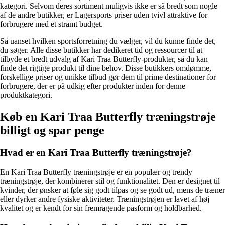
kategori. Selvom deres sortiment muligvis ikke er så bredt som nogle
af de andre butikker, er Lagersports priser uden tvivl attraktive for
forbrugere med et stramt budget.
Så uanset hvilken sportsforretning du vælger, vil du kunne finde det,
du søger. Alle disse butikker har dedikeret tid og ressourcer til at
tilbyde et bredt udvalg af Kari Traa Butterfly-produkter, så du kan
finde det rigtige produkt til dine behov. Disse butikkers omdømme,
forskellige priser og unikke tilbud gør dem til prime destinationer for
forbrugere, der er på udkig efter produkter inden for denne
produktkategori.
Køb en Kari Traa Butterfly træningstrøje
billigt og spar penge
Hvad er en Kari Traa Butterfly træningstrøje?
En Kari Traa Butterfly træningstrøje er en populær og trendy
træningstrøje, der kombinerer stil og funktionalitet. Den er designet til
kvinder, der ønsker at føle sig godt tilpas og se godt ud, mens de træner
eller dyrker andre fysiske aktiviteter. Træningstrøjen er lavet af høj
kvalitet og er kendt for sin fremragende pasform og holdbarhed.