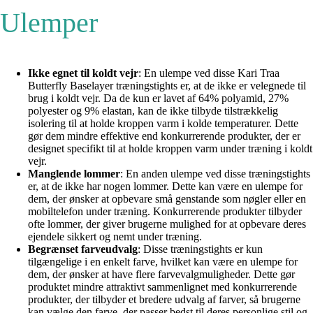
Ulemper
Ikke egnet til koldt vejr
: En ulempe ved disse Kari Traa
Butterfly Baselayer træningstights er, at de ikke er velegnede til
brug i koldt vejr. Da de kun er lavet af 64% polyamid, 27%
polyester og 9% elastan, kan de ikke tilbyde tilstrækkelig
isolering til at holde kroppen varm i kolde temperaturer. Dette
gør dem mindre effektive end konkurrerende produkter, der er
designet specifikt til at holde kroppen varm under træning i koldt
vejr.
Manglende lommer
: En anden ulempe ved disse træningstights
er, at de ikke har nogen lommer. Dette kan være en ulempe for
dem, der ønsker at opbevare små genstande som nøgler eller en
mobiltelefon under træning. Konkurrerende produkter tilbyder
ofte lommer, der giver brugerne mulighed for at opbevare deres
ejendele sikkert og nemt under træning.
Begrænset farveudvalg
: Disse træningstights er kun
tilgængelige i en enkelt farve, hvilket kan være en ulempe for
dem, der ønsker at have flere farvevalgmuligheder. Dette gør
produktet mindre attraktivt sammenlignet med konkurrerende
produkter, der tilbyder et bredere udvalg af farver, så brugerne
kan vælge den farve, der passer bedst til deres personlige stil og