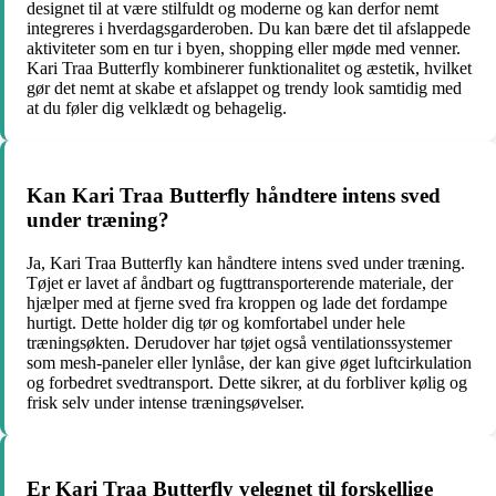
designet til at være stilfuldt og moderne og kan derfor nemt
integreres i hverdagsgarderoben. Du kan bære det til afslappede
aktiviteter som en tur i byen, shopping eller møde med venner.
Kari Traa Butterfly kombinerer funktionalitet og æstetik, hvilket
gør det nemt at skabe et afslappet og trendy look samtidig med
at du føler dig velklædt og behagelig.
Kan Kari Traa Butterfly håndtere intens sved
under træning?
Ja, Kari Traa Butterfly kan håndtere intens sved under træning.
Tøjet er lavet af åndbart og fugttransporterende materiale, der
hjælper med at fjerne sved fra kroppen og lade det fordampe
hurtigt. Dette holder dig tør og komfortabel under hele
træningsøkten. Derudover har tøjet også ventilationssystemer
som mesh-paneler eller lynlåse, der kan give øget luftcirkulation
og forbedret svedtransport. Dette sikrer, at du forbliver kølig og
frisk selv under intense træningsøvelser.
Er Kari Traa Butterfly velegnet til forskellige