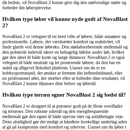
dit bedste, vil NovaBlast 2 kunne give dig den nødvendige støtte og
forbedre din løbeoplevelse.
Hvilken type løber vil kunne nyde godt af NovaBlast
2?
NovaBlast 2 er velegnet til en bred vifte af løbere, både amatører og
professionelle. Løbere, der værdsætter komfort og reaktivitet, vil
finde glæde ved denne løbesko. Den stødabsorberende mellemsål og
den polstrede indersål sikrer en behagelig følelse under løb, hvilket
gør den ideel til både korte og lange distancer. NovaBlast 2 er også
velegnet til både neutrale og let pronerende løbere, da den har en
stabil og alligevel fleksibel platform. Uanset om du er en
hobbysportsmand, der ønsker at fremme din helbredstilstand, eller
en professionel atlet, der stræber efter at forbedre dine resultater, vil
NovaBlast 2 kunne tilpasses dine behov og løbestil.
Hvilken type terræn egner NovaBlast 2 sig bedst til?
NovaBlast 2 er designet til at præstere godt på de fleste overflader
og terræner. Den robuste ydersål og den energibesparende
mellemsål gør den egnet til både ujævne stier og asfaltbelagte veje.
Dens alsidighed gør det muligt at håndtere forskellige underlag uden
at gå på kompromis med komfort og ydeevne. Uanset om du løber i