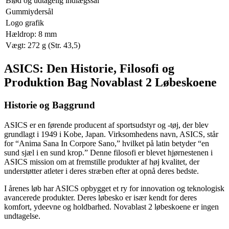
Blød og udtagelig indlægssål
Gummiydersål
Logo grafik
Hældrop: 8 mm
Vægt: 272 g (Str. 43,5)
ASICS: Den Historie, Filosofi og
Produktion Bag Novablast 2 Løbeskoene
Historie og Baggrund
ASICS er en førende producent af sportsudstyr og -tøj, der blev
grundlagt i 1949 i Kobe, Japan. Virksomhedens navn, ASICS, står
for “Anima Sana In Corpore Sano,” hvilket på latin betyder “en
sund sjæl i en sund krop.” Denne filosofi er blevet hjørnestenen i
ASICS mission om at fremstille produkter af høj kvalitet, der
understøtter atleter i deres stræben efter at opnå deres bedste.
I årenes løb har ASICS opbygget et ry for innovation og teknologisk
avancerede produkter. Deres løbesko er især kendt for deres
komfort, ydeevne og holdbarhed. Novablast 2 løbeskoene er ingen
undtagelse.