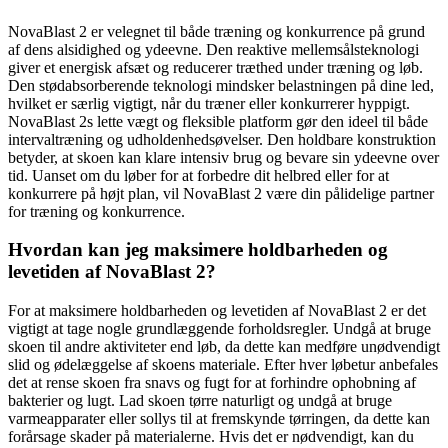
NovaBlast 2 er velegnet til både træning og konkurrence på grund
af dens alsidighed og ydeevne. Den reaktive mellemsålsteknologi
giver et energisk afsæt og reducerer træthed under træning og løb.
Den stødabsorberende teknologi mindsker belastningen på dine led,
hvilket er særlig vigtigt, når du træner eller konkurrerer hyppigt.
NovaBlast 2s lette vægt og fleksible platform gør den ideel til både
intervaltræning og udholdenhedsøvelser. Den holdbare konstruktion
betyder, at skoen kan klare intensiv brug og bevare sin ydeevne over
tid. Uanset om du løber for at forbedre dit helbred eller for at
konkurrere på højt plan, vil NovaBlast 2 være din pålidelige partner
for træning og konkurrence.
Hvordan kan jeg maksimere holdbarheden og
levetiden af ​​NovaBlast 2?
For at maksimere holdbarheden og levetiden af ​​NovaBlast 2 er det
vigtigt at tage nogle grundlæggende forholdsregler. Undgå at bruge
skoen til andre aktiviteter end løb, da dette kan medføre unødvendigt
slid og ødelæggelse af skoens materiale. Efter hver løbetur anbefales
det at rense skoen fra snavs og fugt for at forhindre ophobning af
bakterier og lugt. Lad skoen tørre naturligt og undgå at bruge
varmeapparater eller sollys til at fremskynde tørringen, da dette kan
forårsage skader på materialerne. Hvis det er nødvendigt, kan du