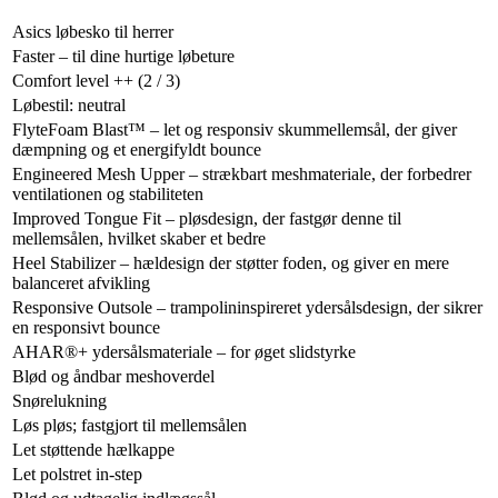
Asics løbesko til herrer
Faster – til dine hurtige løbeture
Comfort level ++ (2 / 3)
Løbestil: neutral
FlyteFoam Blast™ – let og responsiv skummellemsål, der giver
dæmpning og et energifyldt bounce
Engineered Mesh Upper – strækbart meshmateriale, der forbedrer
ventilationen og stabiliteten
Improved Tongue Fit – pløsdesign, der fastgør denne til
mellemsålen, hvilket skaber et bedre
Heel Stabilizer – hældesign der støtter foden, og giver en mere
balanceret afvikling
Responsive Outsole – trampolininspireret ydersålsdesign, der sikrer
en responsivt bounce
AHAR®+ ydersålsmateriale – for øget slidstyrke
Blød og åndbar meshoverdel
Snørelukning
Løs pløs; fastgjort til mellemsålen
Let støttende hælkappe
Let polstret in-step