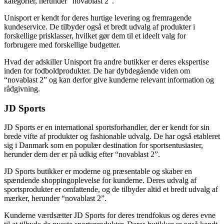
kategorier, herunder “novablast 2”.
Unisport er kendt for deres hurtige levering og fremragende
kundeservice. De tilbyder også et bredt udvalg af produkter i
forskellige prisklasser, hvilket gør dem til et ideelt valg for
forbrugere med forskellige budgetter.
Hvad der adskiller Unisport fra andre butikker er deres ekspertise
inden for fodboldprodukter. De har dybdegående viden om
“novablast 2” og kan derfor give kunderne relevant information og
rådgivning.
JD Sports
JD Sports er en international sportsforhandler, der er kendt for sin
brede vifte af produkter og fashionable udvalg. De har også etableret
sig i Danmark som en populær destination for sportsentusiaster,
herunder dem der er på udkig efter “novablast 2”.
JD Sports butikker er moderne og præsentable og skaber en
spændende shoppingoplevelse for kunderne. Deres udvalg af
sportsprodukter er omfattende, og de tilbyder altid et bredt udvalg af
mærker, herunder “novablast 2”.
Kunderne værdsætter JD Sports for deres trendfokus og deres evne