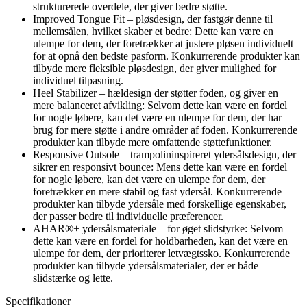
strukturerede overdele, der giver bedre støtte.
Improved Tongue Fit – pløsdesign, der fastgør denne til
mellemsålen, hvilket skaber et bedre: Dette kan være en
ulempe for dem, der foretrækker at justere pløsen individuelt
for at opnå den bedste pasform. Konkurrerende produkter kan
tilbyde mere fleksible pløsdesign, der giver mulighed for
individuel tilpasning.
Heel Stabilizer – hældesign der støtter foden, og giver en
mere balanceret afvikling: Selvom dette kan være en fordel
for nogle løbere, kan det være en ulempe for dem, der har
brug for mere støtte i andre områder af foden. Konkurrerende
produkter kan tilbyde mere omfattende støttefunktioner.
Responsive Outsole – trampolininspireret ydersålsdesign, der
sikrer en responsivt bounce: Mens dette kan være en fordel
for nogle løbere, kan det være en ulempe for dem, der
foretrækker en mere stabil og fast ydersål. Konkurrerende
produkter kan tilbyde ydersåle med forskellige egenskaber,
der passer bedre til individuelle præferencer.
AHAR®+ ydersålsmateriale – for øget slidstyrke: Selvom
dette kan være en fordel for holdbarheden, kan det være en
ulempe for dem, der prioriterer letvægtssko. Konkurrerende
produkter kan tilbyde ydersålsmaterialer, der er både
slidstærke og lette.
Specifikationer