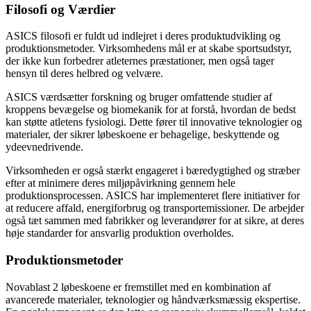
Filosofi og Værdier
ASICS filosofi er fuldt ud indlejret i deres produktudvikling og
produktionsmetoder. Virksomhedens mål er at skabe sportsudstyr,
der ikke kun forbedrer atleternes præstationer, men også tager
hensyn til deres helbred og velvære.
ASICS værdsætter forskning og bruger omfattende studier af
kroppens bevægelse og biomekanik for at forstå, hvordan de bedst
kan støtte atletens fysiologi. Dette fører til innovative teknologier og
materialer, der sikrer løbeskoene er behagelige, beskyttende og
ydeevnedrivende.
Virksomheden er også stærkt engageret i bæredygtighed og stræber
efter at minimere deres miljøpåvirkning gennem hele
produktionsprocessen. ASICS har implementeret flere initiativer for
at reducere affald, energiforbrug og transportemissioner. De arbejder
også tæt sammen med fabrikker og leverandører for at sikre, at deres
høje standarder for ansvarlig produktion overholdes.
Produktionsmetoder
Novablast 2 løbeskoene er fremstillet med en kombination af
avancerede materialer, teknologier og håndværksmæssig ekspertise.