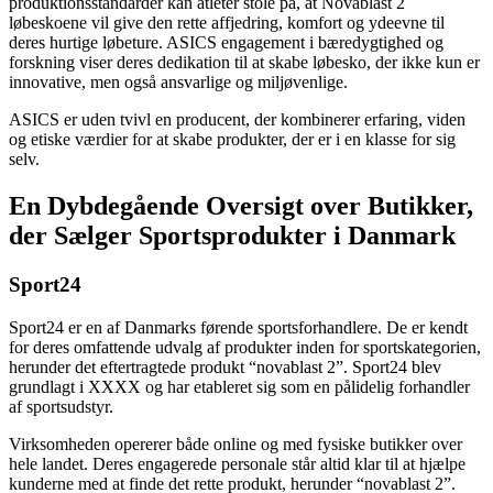
produktionsstandarder kan atleter stole på, at Novablast 2
løbeskoene vil give den rette affjedring, komfort og ydeevne til
deres hurtige løbeture. ASICS engagement i bæredygtighed og
forskning viser deres dedikation til at skabe løbesko, der ikke kun er
innovative, men også ansvarlige og miljøvenlige.
ASICS er uden tvivl en producent, der kombinerer erfaring, viden
og etiske værdier for at skabe produkter, der er i en klasse for sig
selv.
En Dybdegående Oversigt over Butikker,
der Sælger Sportsprodukter i Danmark
Sport24
Sport24 er en af Danmarks førende sportsforhandlere. De er kendt
for deres omfattende udvalg af produkter inden for sportskategorien,
herunder det eftertragtede produkt “novablast 2”. Sport24 blev
grundlagt i XXXX og har etableret sig som en pålidelig forhandler
af sportsudstyr.
Virksomheden opererer både online og med fysiske butikker over
hele landet. Deres engagerede personale står altid klar til at hjælpe
kunderne med at finde det rette produkt, herunder “novablast 2”.