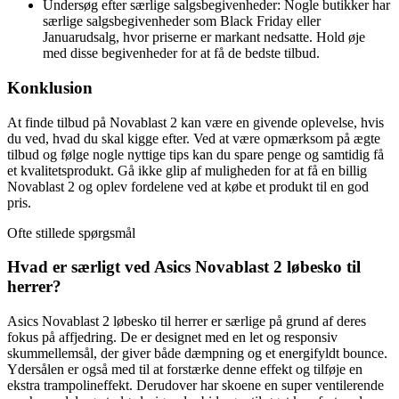
Undersøg efter særlige salgsbegivenheder: Nogle butikker har
særlige salgsbegivenheder som Black Friday eller
Januarudsalg, hvor priserne er markant nedsatte. Hold øje
med disse begivenheder for at få de bedste tilbud.
Konklusion
At finde tilbud på Novablast 2 kan være en givende oplevelse, hvis
du ved, hvad du skal kigge efter. Ved at være opmærksom på ægte
tilbud og følge nogle nyttige tips kan du spare penge og samtidig få
et kvalitetsprodukt. Gå ikke glip af muligheden for at få en billig
Novablast 2 og oplev fordelene ved at købe et produkt til en god
pris.
Ofte stillede spørgsmål
Hvad er særligt ved Asics Novablast 2 løbesko til
herrer?
Asics Novablast 2 løbesko til herrer er særlige på grund af deres
fokus på affjedring. De er designet med en let og responsiv
skummellemsål, der giver både dæmpning og et energifyldt bounce.
Ydersålen er også med til at forstærke denne effekt og tilføje en
ekstra trampolineffekt. Derudover har skoene en super ventilerende