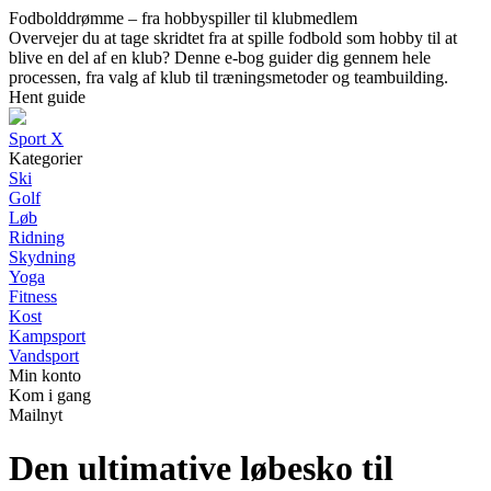
Fodbolddrømme – fra hobbyspiller til klubmedlem
Overvejer du at tage skridtet fra at spille fodbold som hobby til at
blive en del af en klub? Denne e-bog guider dig gennem hele
processen, fra valg af klub til træningsmetoder og teambuilding.
Hent guide
Sport X
Kategorier
Ski
Golf
Løb
Ridning
Skydning
Yoga
Fitness
Kost
Kampsport
Vandsport
Min konto
Kom i gang
Mailnyt
Den ultimative løbesko til