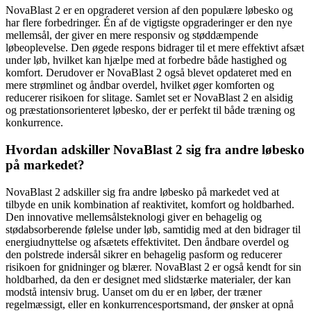
NovaBlast 2 er en opgraderet version af den populære løbesko og
har flere forbedringer. Én af de vigtigste opgraderinger er den nye
mellemsål, der giver en mere responsiv og støddæmpende
løbeoplevelse. Den øgede respons bidrager til et mere effektivt afsæt
under løb, hvilket kan hjælpe med at forbedre både hastighed og
komfort. Derudover er NovaBlast 2 også blevet opdateret med en
mere strømlinet og åndbar overdel, hvilket øger komforten og
reducerer risikoen for slitage. Samlet set er NovaBlast 2 en alsidig
og præstationsorienteret løbesko, der er perfekt til både træning og
konkurrence.
Hvordan adskiller NovaBlast 2 sig fra andre løbesko
på markedet?
NovaBlast 2 adskiller sig fra andre løbesko på markedet ved at
tilbyde en unik kombination af reaktivitet, komfort og holdbarhed.
Den innovative mellemsålsteknologi giver en behagelig og
stødabsorberende følelse under løb, samtidig med at den bidrager til
energiudnyttelse og afsætets effektivitet. Den åndbare overdel og
den polstrede indersål sikrer en behagelig pasform og reducerer
risikoen for gnidninger og blærer. NovaBlast 2 er også kendt for sin
holdbarhed, da den er designet med slidstærke materialer, der kan
modstå intensiv brug. Uanset om du er en løber, der træner
regelmæssigt, eller en konkurrencesportsmand, der ønsker at opnå