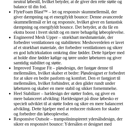
neutral løbestil, hvilket betyder, at de giver den rette støtte og
balance til din fod.
FlyteFoam Blast™ – let og responsiv skummellemsål, der
giver dæmpning og et energifyldt bounce: Denne avancerede
skummellemsål er let og responsiv, hvilket giver en fantastisk
dæmpning og energifyldt bounce. Det betyder, at du får en
ekstra boost i hvert skridt og en mere behagelig løbeoplevelse.
Engineered Mesh Upper – strækbart meshmateriale, der
forbedrer ventilationen og stabiliteten: Meshoverdelen er lavet
af et strækbart materiale, der forbedrer ventilationen og sikrer
en god luftcirkulation omkring dine fødder. Dette hjælper med
at holde dine fødder kølige og tørre under løbeturen og giver
samtidig stabilitet og støtte.
Improved Tongue Fit – pløsdesign, der fastgør denne til
mellemsålen, hvilket skaber et bedre: Pløsdesignet er forbedret
for at sikre en bedre pasform og komfort. Den er fastgjort til
mellemsålen, hvilket forhindrer, at den glider rundt under
løbeturen og skaber en mere stabil og sikker fornemmelse.
Heel Stabilizer – hældesign der støtter foden, og giver en
mere balanceret afvikling: Hældesignet på disse løbesko er
specielt udviklet til at støtte foden og sikre en mere balanceret
afvikling. Dette hjælper med at reducere risikoen for skader
og forbedrer din løbeoplevelse.
Responsive Outsole – trampolininspireret ydersålsdesign, der
sikrer en responsivt bounce: Ydersålen er designet med