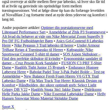
også overveje at skifte mellem flere par løbesko, så hver sko får tid
til at hvile og genvinde sin oprindelige form mellem
træningssessioner. Ved at følge disse tip kan du forlænge levetiden
af ​​NovaBlast 2 og fortsætte med at nyde dens ydeevne og komfort i
lang tid.
Andre populære artikler:
Optimer din præstationsevne med
Liiteguard Performance Sæt
•
Anmeldelse af Zhik P3 Svømmevest
•
Alt hvad du behøver at vide om Nike Mercurial Zoom Superfly 9
Pro DF FG Fodboldstøvler Børn
•
Asics Gel-Contend 8 Løbesko
Herre
•
Nike Pegasus 3 Trail løbesko til herrer
•
Under Armour
TriBase Reign 4 Træningssko til Herrer
•
Købsguide: Nike
Sportswear Cropped T-shirt til damer
•
SOS Aspen Skibukser –
Find den perfekte skibukse til kvinder
•
Ergonomiske sandaler til
damer – Cruz Pesoin Kork Sandaler
•
FUSION C3 PRF T-Shirt
Dame
•
Haglöfs Tight Junior 15 Rygsæk
•
Endurance Hugoee
Løbevest Herre
•
Babolat Padel Tour 3-Pak Padel Bolde – Test og
Anmeldelse
•
New Balance Fresh Foam Hierro V6 GTX Trail
Løbesko Dame
•
Fila Max Track Top Herre: Klassisk Design og
Komfort
•
Håndbolden, der sikrer optimalt greb: Select Light
Grippy DB V22
•
Haglöfs Stuga 3in1 Jakke Dame
•
Didriksons
Helle Parka Jakke Dame
•
Nike Essential Løbejakke Dame
•
Helly
Hansen Snowstar Mono Material Skijakke Dame
Sport X