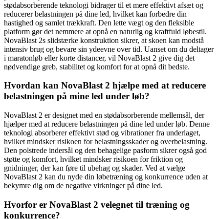
stødabsorberende teknologi bidrager til et mere effektivt afsæt og
reducerer belastningen på dine led, hvilket kan forbedre din
hastighed og samlet trækkraft. Den lette vægt og den fleksible
platform gør det nemmere at opnå en naturlig og kraftfuld løbestil.
NovaBlast 2s slidstærke konstruktion sikrer, at skoen kan modstå
intensiv brug og bevare sin ydeevne over tid. Uanset om du deltager
i maratonløb eller korte distancer, vil NovaBlast 2 give dig det
nødvendige greb, stabilitet og komfort for at opnå dit bedste.
Hvordan kan NovaBlast 2 hjælpe med at reducere
belastningen på mine led under løb?
NovaBlast 2 er designet med en stødabsorberende mellemsål, der
hjælper med at reducere belastningen på dine led under løb. Denne
teknologi absorberer effektivt stød og vibrationer fra underlaget,
hvilket mindsker risikoen for belastningsskader og overbelastning.
Den polstrede indersål og den behagelige pasform sikrer også god
støtte og komfort, hvilket mindsker risikoen for friktion og
gnidninger, der kan føre til ubehag og skader. Ved at vælge
NovaBlast 2 kan du nyde din løbetræning og konkurrence uden at
bekymre dig om de negative virkninger på dine led.
Hvorfor er NovaBlast 2 velegnet til træning og
konkurrence?