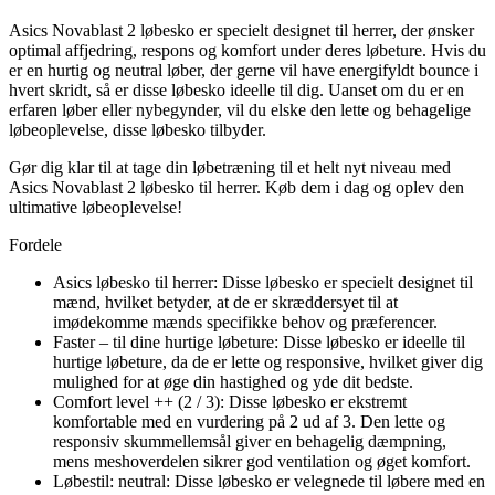
Asics Novablast 2 løbesko er specielt designet til herrer, der ønsker
optimal affjedring, respons og komfort under deres løbeture. Hvis du
er en hurtig og neutral løber, der gerne vil have energifyldt bounce i
hvert skridt, så er disse løbesko ideelle til dig. Uanset om du er en
erfaren løber eller nybegynder, vil du elske den lette og behagelige
løbeoplevelse, disse løbesko tilbyder.
Gør dig klar til at tage din løbetræning til et helt nyt niveau med
Asics Novablast 2 løbesko til herrer. Køb dem i dag og oplev den
ultimative løbeoplevelse!
Fordele
Asics løbesko til herrer: Disse løbesko er specielt designet til
mænd, hvilket betyder, at de er skræddersyet til at
imødekomme mænds specifikke behov og præferencer.
Faster – til dine hurtige løbeture: Disse løbesko er ideelle til
hurtige løbeture, da de er lette og responsive, hvilket giver dig
mulighed for at øge din hastighed og yde dit bedste.
Comfort level ++ (2 / 3): Disse løbesko er ekstremt
komfortable med en vurdering på 2 ud af 3. Den lette og
responsiv skummellemsål giver en behagelig dæmpning,
mens meshoverdelen sikrer god ventilation og øget komfort.
Løbestil: neutral: Disse løbesko er velegnede til løbere med en