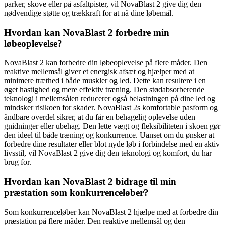
parker, skove eller på asfaltpister, vil NovaBlast 2 give dig den
nødvendige støtte og trækkraft for at nå dine løbemål.
Hvordan kan NovaBlast 2 forbedre min
løbeoplevelse?
NovaBlast 2 kan forbedre din løbeoplevelse på flere måder. Den
reaktive mellemsål giver et energisk afsæt og hjælper med at
minimere træthed i både muskler og led. Dette kan resultere i en
øget hastighed og mere effektiv træning. Den stødabsorberende
teknologi i mellemsålen reducerer også belastningen på dine led og
mindsker risikoen for skader. NovaBlast 2s komfortable pasform og
åndbare overdel sikrer, at du får en behagelig oplevelse uden
gnidninger eller ubehag. Den lette vægt og fleksibiliteten i skoen gør
den ideel til både træning og konkurrence. Uanset om du ønsker at
forbedre dine resultater eller blot nyde løb i forbindelse med en aktiv
livsstil, vil NovaBlast 2 give dig den teknologi og komfort, du har
brug for.
Hvordan kan NovaBlast 2 bidrage til min
præstation som konkurrenceløber?
Som konkurrenceløber kan NovaBlast 2 hjælpe med at forbedre din
præstation på flere måder. Den reaktive mellemsål og den