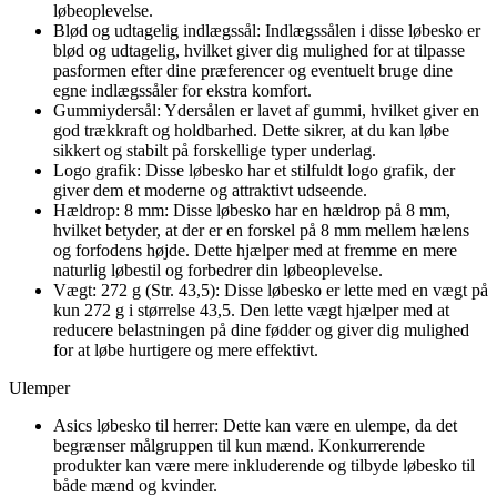
løbeoplevelse.
Blød og udtagelig indlægssål: Indlægssålen i disse løbesko er
blød og udtagelig, hvilket giver dig mulighed for at tilpasse
pasformen efter dine præferencer og eventuelt bruge dine
egne indlægssåler for ekstra komfort.
Gummiydersål: Ydersålen er lavet af gummi, hvilket giver en
god trækkraft og holdbarhed. Dette sikrer, at du kan løbe
sikkert og stabilt på forskellige typer underlag.
Logo grafik: Disse løbesko har et stilfuldt logo grafik, der
giver dem et moderne og attraktivt udseende.
Hældrop: 8 mm: Disse løbesko har en hældrop på 8 mm,
hvilket betyder, at der er en forskel på 8 mm mellem hælens
og forfodens højde. Dette hjælper med at fremme en mere
naturlig løbestil og forbedrer din løbeoplevelse.
Vægt: 272 g (Str. 43,5): Disse løbesko er lette med en vægt på
kun 272 g i størrelse 43,5. Den lette vægt hjælper med at
reducere belastningen på dine fødder og giver dig mulighed
for at løbe hurtigere og mere effektivt.
Ulemper
Asics løbesko til herrer: Dette kan være en ulempe, da det
begrænser målgruppen til kun mænd. Konkurrerende
produkter kan være mere inkluderende og tilbyde løbesko til
både mænd og kvinder.