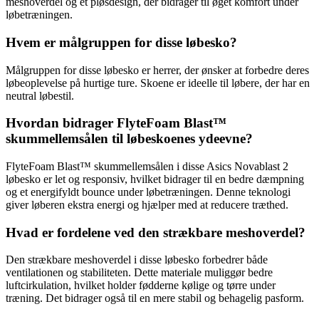
meshoverdel og et pløsdesign, der bidrager til øget komfort under
løbetræningen.
Hvem er målgruppen for disse løbesko?
Målgruppen for disse løbesko er herrer, der ønsker at forbedre deres
løbeoplevelse på hurtige ture. Skoene er ideelle til løbere, der har en
neutral løbestil.
Hvordan bidrager FlyteFoam Blast™
skummellemsålen til løbeskoenes ydeevne?
FlyteFoam Blast™ skummellemsålen i disse Asics Novablast 2
løbesko er let og responsiv, hvilket bidrager til en bedre dæmpning
og et energifyldt bounce under løbetræningen. Denne teknologi
giver løberen ekstra energi og hjælper med at reducere træthed.
Hvad er fordelene ved den strækbare meshoverdel?
Den strækbare meshoverdel i disse løbesko forbedrer både
ventilationen og stabiliteten. Dette materiale muliggør bedre
luftcirkulation, hvilket holder fødderne kølige og tørre under
træning. Det bidrager også til en mere stabil og behagelig pasform.