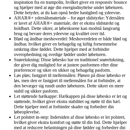
inspiration fra en trampolin, hvilket giver en responsiv bounce
og hjælper med at øge din energiudnyttelse under løbeturen.
Dette betyder, at du kan opnå bedre hastighed og ydeevne.
AHAR®+ ydersålsmateriale – for øget slidstyrke: Ydersålen
er lavet af AHAR®+ materiale, der er ekstra slidstærkt og
holdbart. Dette sikrer, at løbeskoene kan modstå langvarig
brug og bevare deres ydeevne og kvalitet over tid.
Blød og åndbar meshoverdel: Meshoverdelen er både blød og
åndbar, hvilket giver en behagelig og luftig fornemmelse
omkring dine fødder. Dette hjælper med at forhindre
overophedning og svedige fødder under løbeturen.
Snørelukning: Disse løbesko har en traditionel snørelukning,
der giver dig mulighed for at justere pasformen efter dine
præferencer og sikre en sikker og behagelig pasform.
Løs pløs; fastgjort til mellemsålen: Pløsen på disse løbesko er
løs, men den er fastgjort til mellemsålen for at forhindre, at
den bevæger sig rundt under løbeturen. Dette sikrer en mere
stabil og sikker pasform.
Let støttende hælkappe: Hælkappen på disse løbesko er let og
støttende, hvilket giver ekstra stabilitet og støtte til din hæl.
Dette hjælper med at forhindre skader og forbedrer din
løbeoplevelse.
Let polstret in-step: Indersiden af disse løbesko er let polstret,
hvilket giver ekstra komfort og støtte til din fod. Dette hjælper
med at reducere belastningen på dine fødder og forbedrer din