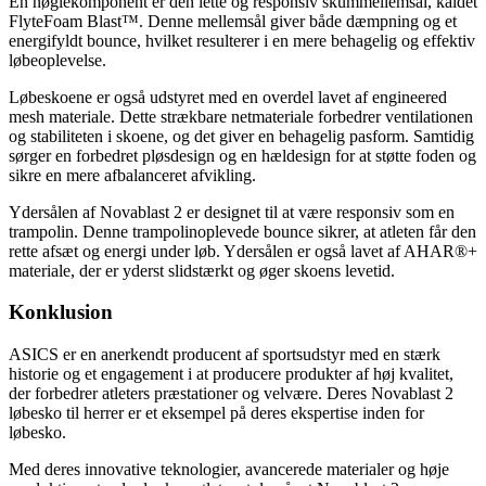
En nøglekomponent er den lette og responsiv skummellemsål, kaldet
FlyteFoam Blast™. Denne mellemsål giver både dæmpning og et
energifyldt bounce, hvilket resulterer i en mere behagelig og effektiv
løbeoplevelse.
Løbeskoene er også udstyret med en overdel lavet af engineered
mesh materiale. Dette strækbare netmateriale forbedrer ventilationen
og stabiliteten i skoene, og det giver en behagelig pasform. Samtidig
sørger en forbedret pløsdesign og en hældesign for at støtte foden og
sikre en mere afbalanceret afvikling.
Ydersålen af Novablast 2 er designet til at være responsiv som en
trampolin. Denne trampolinoplevede bounce sikrer, at atleten får den
rette afsæt og energi under løb. Ydersålen er også lavet af AHAR®+
materiale, der er yderst slidstærkt og øger skoens levetid.
Konklusion
ASICS er en anerkendt producent af sportsudstyr med en stærk
historie og et engagement i at producere produkter af høj kvalitet,
der forbedrer atleters præstationer og velvære. Deres Novablast 2
løbesko til herrer er et eksempel på deres ekspertise inden for
løbesko.
Med deres innovative teknologier, avancerede materialer og høje