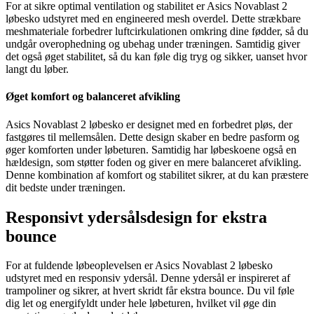
For at sikre optimal ventilation og stabilitet er Asics Novablast 2
løbesko udstyret med en engineered mesh overdel. Dette strækbare
meshmateriale forbedrer luftcirkulationen omkring dine fødder, så du
undgår overophedning og ubehag under træningen. Samtidig giver
det også øget stabilitet, så du kan føle dig tryg og sikker, uanset hvor
langt du løber.
Øget komfort og balanceret afvikling
Asics Novablast 2 løbesko er designet med en forbedret pløs, der
fastgøres til mellemsålen. Dette design skaber en bedre pasform og
øger komforten under løbeturen. Samtidig har løbeskoene også en
hældesign, som støtter foden og giver en mere balanceret afvikling.
Denne kombination af komfort og stabilitet sikrer, at du kan præstere
dit bedste under træningen.
Responsivt ydersålsdesign for ekstra
bounce
For at fuldende løbeoplevelsen er Asics Novablast 2 løbesko
udstyret med en responsiv ydersål. Denne ydersål er inspireret af
trampoliner og sikrer, at hvert skridt får ekstra bounce. Du vil føle
dig let og energifyldt under hele løbeturen, hvilket vil øge din