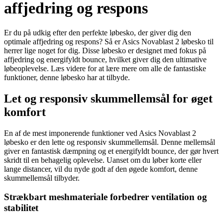
affjedring og respons
Er du på udkig efter den perfekte løbesko, der giver dig den
optimale affjedring og respons? Så er Asics Novablast 2 løbesko til
herrer lige noget for dig. Disse løbesko er designet med fokus på
affjedring og energifyldt bounce, hvilket giver dig den ultimative
løbeoplevelse. Læs videre for at lære mere om alle de fantastiske
funktioner, denne løbesko har at tilbyde.
Let og responsiv skummellemsål for øget
komfort
En af de mest imponerende funktioner ved Asics Novablast 2
løbesko er den lette og responsiv skummellemsål. Denne mellemsål
giver en fantastisk dæmpning og et energifyldt bounce, der gør hvert
skridt til en behagelig oplevelse. Uanset om du løber korte eller
lange distancer, vil du nyde godt af den øgede komfort, denne
skummellemsål tilbyder.
Strækbart meshmateriale forbedrer ventilation og
stabilitet