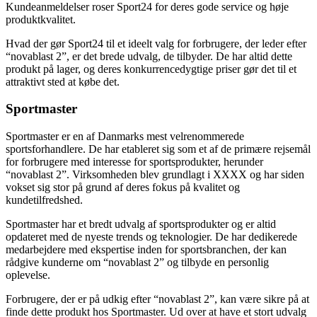
Kundeanmeldelser roser Sport24 for deres gode service og høje
produktkvalitet.
Hvad der gør Sport24 til et ideelt valg for forbrugere, der leder efter
“novablast 2”, er det brede udvalg, de tilbyder. De har altid dette
produkt på lager, og deres konkurrencedygtige priser gør det til et
attraktivt sted at købe det.
Sportmaster
Sportmaster er en af Danmarks mest velrenommerede
sportsforhandlere. De har etableret sig som et af de primære rejsemål
for forbrugere med interesse for sportsprodukter, herunder
“novablast 2”. Virksomheden blev grundlagt i XXXX og har siden
vokset sig stor på grund af deres fokus på kvalitet og
kundetilfredshed.
Sportmaster har et bredt udvalg af sportsprodukter og er altid
opdateret med de nyeste trends og teknologier. De har dedikerede
medarbejdere med ekspertise inden for sportsbranchen, der kan
rådgive kunderne om “novablast 2” og tilbyde en personlig
oplevelse.
Forbrugere, der er på udkig efter “novablast 2”, kan være sikre på at
finde dette produkt hos Sportmaster. Ud over at have et stort udvalg