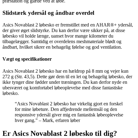
præstation og glæde ved at løbe.
Slidstærk ydersål og åndbar overdel
Asics Novablast 2 løbesko er fremstillet med en AHAR®+ ydersål,
der giver øget slidstyrke. Du kan derfor være sikker på, at disse
løbesko vil holde længe, uanset hvor mange kilometer du
tilbagelægger. Samtidig er overdelens meshmateriale blødt og
åndbart, hvilket sikrer en behagelig følelse og god ventilation.
Vægt og specifikationer
Asics Novablast 2 løbesko har en hældrop på 8 mm og vejer kun
272 g (Str. 43,5). Dette gør dem til en let og behagelig løbesko, der
ikke tynger dine fødder under træningen. Du kan derfor nyde en
ubesværet og komfortabel løbeoplevelse med disse fantastiske
løbesko.
“Asics Novablast 2 løbesko har virkelig gjort en forskel
for mine løbeture. Den affjedrende mellemsål og den
responsive ydersål giver mig en fantastisk løbeoplevelse
hver gang.” – Mark, erfaren løber
Er Asics Novablast 2 løbesko til dig?