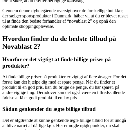
for at sikre, at du træffer det rigtige købsvalg.
Gennem denne dybdegående oversigt over de forskellige butikker,
der sælger sportsprodukter i Danmark, håber vi, at du er blevet rustet
til at finde den bedste forhandler af “novablast 2” og opnå den
optimale shoppingoplevelse.
Hvordan finder du de bedste tilbud på
Novablast 2?
Hvorfor er det vigtigt at finde billige priser på
produkter?
At finde billige priser på produkter er vigtigt af flere årsager. For det
første kan det hjælpe dig med at spare penge. Når du finder et
produkt til en god pris, kan du bruge de penge, du har sparet, på
andre vigtige ting. Derudover kan det også være en tilfredsstillende
følelse at få et godt produkt til en lav pris.
Sådan genkender du ægte billige tilbud
Det er afgørende at kunne genkende ægte billige tilbud for at undgå
at blive narret af dårlige køb. Her er nogle nøglepunkter, du skal