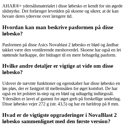
AHAR®+ ydersålsmaterialet i disse løbesko er kendt for sin øgede
slidstyrke. Det forlænger levetiden på skoene og sikrer, at de kan
bevare deres ydeevne over længere tid.
Hvordan kan man beskrive pasformen på disse
løbesko?
Pasformen på disse Asics Novablast 2 løbesko er blød og åndbar
takket være den ventilerende meshoverdel. Skoene har også en let
støttende hælkappe, der bidrager til en mere behagelig pasform.
Hvilke andre detaljer er vigtige at vide om disse
løbesko?
Udover de nævnte funktioner og egenskaber har disse løbesko en
løs pløs, der er fastgjort til mellemsålen for øget komfort. De har
også en let polstret in-step og en blød og udtagelig indlægssål.
Ydersålen er lavet af gummi for øget greb på forskellige underlag.
Disse løbesko vejer 272 g (str. 43,5) og har en hældrop på 8 mm.
Hvad er de vigtigste opgraderinger i NovaBlast 2
løbesko sammenlignet med den første version?