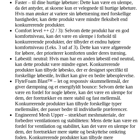
Faster – til dine hurtige løbeture: Dette kan være en ulempe,
da det antyder, at skoene kun er velegnede til hurtige løbeture.
Hvis man ønsker at variere sin løbetræning med forskellige
hastigheder, kan dette produkt være mindre fleksibelt end
konkurrerende produkter.
Comfort level ++ (2 / 3): Selvom dette produkt har en god
komfortniveau, kan det være en ulempe i forhold til
konkurrerende produkter, der tilbyder et endnu højere
komfortniveau (f.eks. 3 ud af 3). Dette kan være afgørende
for løbere, der prioriterer komforten under deres træning.
Løbestil: neutral: Hvis man har en anden løbestil end neutral,
kan dette produkt være mindre egnet. Konkurrerende
produkter kan tilbyde løbesko, der er designet specifikt til
forskellige løbestile, hvilket kan give en bedre løbeoplevelse.
FlyteFoam Blast™ – let og responsiv skummellemsål, der
giver dæmpning og et energifyldt bounce: Selvom dette kan
være en fordel for nogle løbere, kan det være en ulempe for
dem, der foretrækker en mere stabil og fast mellemsål.
Konkurrerende produkter kan tilbyde forskellige typer
mellemsåler, der passer bedre til individuelle præferencer.
Engineered Mesh Upper – strækbart meshmateriale, der
forbedrer ventilationen og stabiliteten: Mens dette kan være en
fordel for ventilation og stabilitet, kan det være en ulempe for
dem, der foretrækker mere støtte og beskyttelse omkring
foden. Konkurrerende produkter kan tilbyde mere