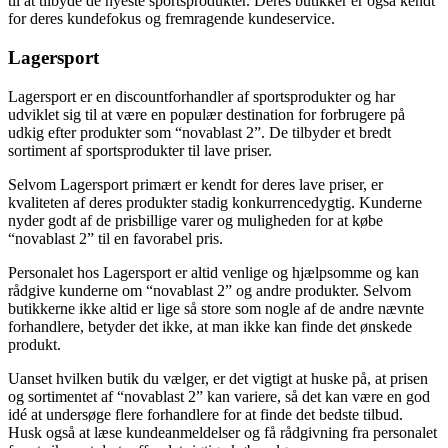
til at tilbyde de nyeste sportsprodukter. Deres butikker er også kendt
for deres kundefokus og fremragende kundeservice.
Lagersport
Lagersport er en discountforhandler af sportsprodukter og har
udviklet sig til at være en populær destination for forbrugere på
udkig efter produkter som “novablast 2”. De tilbyder et bredt
sortiment af sportsprodukter til lave priser.
Selvom Lagersport primært er kendt for deres lave priser, er
kvaliteten af deres produkter stadig konkurrencedygtig. Kunderne
nyder godt af de prisbillige varer og muligheden for at købe
“novablast 2” til en favorabel pris.
Personalet hos Lagersport er altid venlige og hjælpsomme og kan
rådgive kunderne om “novablast 2” og andre produkter. Selvom
butikkerne ikke altid er lige så store som nogle af de andre nævnte
forhandlere, betyder det ikke, at man ikke kan finde det ønskede
produkt.
Uanset hvilken butik du vælger, er det vigtigt at huske på, at prisen
og sortimentet af “novablast 2” kan variere, så det kan være en god
idé at undersøge flere forhandlere for at finde det bedste tilbud.
Husk også at læse kundeanmeldelser og få rådgivning fra personalet