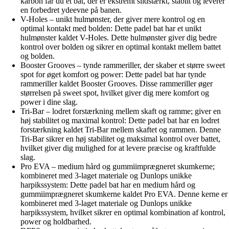
karbon får du et bat, der er ekstremt slidstærkt, stabilt og leverer
en forbedret ydeevne på banen.
V-Holes – unikt hulmønster, der giver mere kontrol og en
optimal kontakt med bolden: Dette padel bat har et unikt
hulmønster kaldet V-Holes. Dette hulmønster giver dig bedre
kontrol over bolden og sikrer en optimal kontakt mellem battet
og bolden.
Booster Grooves – tynde rammeriller, der skaber et større sweet
spot for øget komfort og power: Dette padel bat har tynde
rammeriller kaldet Booster Grooves. Disse rammeriller øger
størrelsen på sweet spot, hvilket giver dig mere komfort og
power i dine slag.
Tri-Bar – lodret forstærkning mellem skaft og ramme; giver en
høj stabilitet og maximal kontrol: Dette padel bat har en lodret
forstærkning kaldet Tri-Bar mellem skaftet og rammen. Denne
Tri-Bar sikrer en høj stabilitet og maksimal kontrol over battet,
hvilket giver dig mulighed for at levere præcise og kraftfulde
slag.
Pro EVA – medium hård og gummiimprægneret skumkerne;
kombineret med 3-laget materiale og Dunlops unikke
harpikssystem: Dette padel bat har en medium hård og
gummiimprægneret skumkerne kaldet Pro EVA. Denne kerne er
kombineret med 3-laget materiale og Dunlops unikke
harpikssystem, hvilket sikrer en optimal kombination af kontrol,
power og holdbarhed.