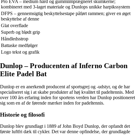
Pro EVA – medium hård og gummiimprægneret skumkerne;
kombineret med 3-laget materiale og Dunlops unikke harpikssystem
DFPS – gennemsigtig beskyttelsestape påført rammen; giver en øget
beskyttelse af denne
Glat overflade
Superb og blødt grip
Håndledsstrop
Battaske medfølger
Logo tekst og grafik
Dunlop – Producenten af Inferno Carbon
Elite Padel Bat
Dunlop er en anerkendt producent af sportsgrej og -udstyr, og de har
specialiseret sig i at skabe produkter af høj kvalitet til padeltennis. Med
over 100 års erfaring inden for sportens verden har Dunlop positioneret
sig som en af de førende mærker inden for padeltennis.
Historie og filosofi
Dunlop blev grundlagt i 1889 af John Boyd Dunlop, der opfandt det
første luftfri dæk til cykler. Det var denne opfindelse, der grundlagde