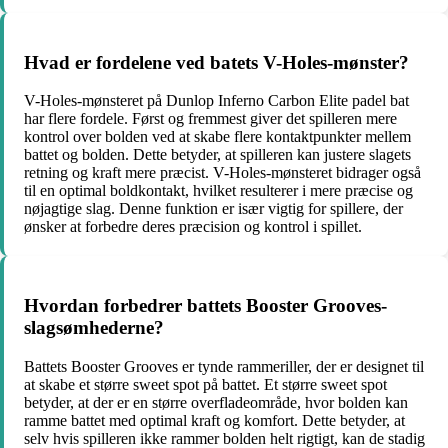
Hvad er fordelene ved batets V-Holes-mønster?
V-Holes-mønsteret på Dunlop Inferno Carbon Elite padel bat
har flere fordele. Først og fremmest giver det spilleren mere
kontrol over bolden ved at skabe flere kontaktpunkter mellem
battet og bolden. Dette betyder, at spilleren kan justere slagets
retning og kraft mere præcist. V-Holes-mønsteret bidrager også
til en optimal boldkontakt, hvilket resulterer i mere præcise og
nøjagtige slag. Denne funktion er især vigtig for spillere, der
ønsker at forbedre deres præcision og kontrol i spillet.
Hvordan forbedrer battets Booster Grooves-
slagsømhederne?
Battets Booster Grooves er tynde rammeriller, der er designet til
at skabe et større sweet spot på battet. Et større sweet spot
betyder, at der er en større overfladeområde, hvor bolden kan
ramme battet med optimal kraft og komfort. Dette betyder, at
selv hvis spilleren ikke rammer bolden helt rigtigt, kan de stadig