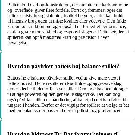
Battets Full Carbon-konstruktion, der omfatter en karbonramme
og -overflade, giver flere fordele. Først og fremmest øger det
battets slidstyrke og stabilitet, hvilket betyder, at det kan holde
til intensiv brug uden at miste kvalitet eller ydeevne. Den fulde
karbonkonstruktion bidrager også til en forbedret performance,
da den giver mere stivhed og respons i slagene. Dette betyder, at
spilleren kan opnå maksimal kraft og præcision i hver
bevægelse.
Hvordan påvirker battets høj balance spillet?
Battets høje balance påvirker spillet ved at give mere vægt i
battets hoved. Dette resulterer i kraftfulde og aggressive slag,
der er ideelle til den offensive spiller. Den høje balance bidrager
til at øge poweren og den generelle slagstyrke. Det kan dog
også påvirke spillerens håndtering af battet, da det kan føles lidt
tungere i hånden. Derfor er det vigtigt for spillere at vælge et bat
med en balance, der passer til deres spillestil og præferencer.
Hvordan bidrager Tri-Bar-forstærkningen til