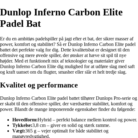
Dunlop Inferno Carbon Elite
Padel Bat
Er du en ambitiøs padelspiller på jagt efter et bat, der sikrer masser af
power, komfort og stabilitet? Så er Dunlop Inferno Carbon Elite padel
battet det perfekte valg for dig. Dette kvalitetsbat er designet til den
offensive og mere øvede spiller, der ønsker at hæve sit spil til nye
højder. Med et funktionelt mix af teknologier og materialer giver
Dunlop Inferno Carbon Elite dig mulighed for at udføre slag med saft
og kraft uanset om du flugter, smasher eller slår et helt tredje slag.
Kvalitet og performance
Dunlop Inferno Carbon Elite padel battet tilhører Dunlops Pro-serie og
er skabt til den offensive spiller, der værdsætter stabilitet, komfort og
power. Blandt de mange imponerende egenskaber finder du følgende:
Hovedform:
Hybrid – perfekt balance mellem kontrol og power.
Tykkelse:
3,8 cm – giver en solid og stærk ramme.
Vægt:
365 g – vejer optimalt for både stabilitet og
manøvredygtighed.