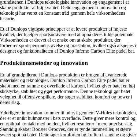
grundstenen i Dunlops teknologiske innovation og engagement i at
skabe produkter af høj kvalitet. Dette engagement i innovation og
teknologi har været en konstant tråd gennem hele virksomhedens
historie.
Et af Dunlops vigtigste principper er at levere produkter af højeste
kvalitet, der hjælper sportsudøvere med at opnå deres fulde potentiale.
Virksomheden er drevet af et ønske om at skabe produkter, der
forbedrer sportspersonens øvelse og præstation, hvilket også afspejles i
designet og funktionaliteten af Dunlop Inferno Carbon Elite padel bat.
Produktionsmetoder og innovation
En af grundpillerne i Dunlops produktion er brugen af avancerede
materialer og teknologier. Dunlop Inferno Carbon Elite padel bat er
skabt med en ramme og overflade af karbon, hvilket giver batet en høj
slidstyrke, stabilitet og øget performance. Denne teknologi gør batet
velegnet til offensive spillere, der søger stabilitet, komfort og power i
deres slag.
Yderligere innovation kommer til udtryk gennem V-Holes teknologien,
der er et unikt hulmønster i bats overflade. Dette giver mere kontrol og
en optimal kontakt med bolden, hvilket resulterer i mere præcise slag.
Samtidig skaber Booster Grooves, der er tynde rammeriller, et større
sweet spot på batet. Dette øger komforten og kraften i slagene og giver