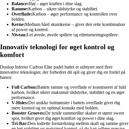
Balance:
Høj – øger kraften i dine slag.
Ramme:
Karbon – sikrer slidstyrke og stabilitet.
Overflade:
Karbon – øger performance og kontrollen over
bolden.
Kerne:
Medium hård skumkerne – giver den rette kombination
af power og kontrol.
Niveau:
Let øvede, øvede spillere og eliteturneringsspillere.
Innovativ teknologi for øget kontrol og
komfort
Dunlop Inferno Carbon Elite padel battet er udstyret med flere
innovative teknologier, der forbedrer dit spil og giver dig en fordel på
banen:
Full Carbon:
Battets ramme og overflade er konstrueret af fuld
karbon, hvilket sikrer maksimal slidstyrke, stabilitet og en øget
performance.
V-Holes:
Det unikke hulmønster i battets overflade giver dig
mere kontrol og en optimal kontakt med bolden.
Booster Grooves:
De tynde rammeriller skaber et større sweet
spot, hvilket giver dig øget komfort og power i dine slag.
Tri-Bar:
Den lodrette forstærkning mellem skaft og ramme giver
en høj stabilitet og maksimal kontrol, så du kan udføre præcise