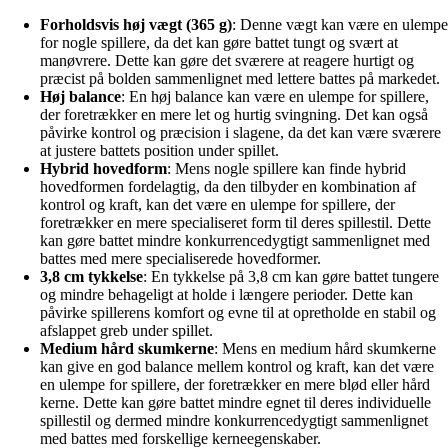
Forholdsvis høj vægt (365 g)
: Denne vægt kan være en ulempe
for nogle spillere, da det kan gøre battet tungt og svært at
manøvrere. Dette kan gøre det sværere at reagere hurtigt og
præcist på bolden sammenlignet med lettere battes på markedet.
Høj balance
: En høj balance kan være en ulempe for spillere,
der foretrækker en mere let og hurtig svingning. Det kan også
påvirke kontrol og præcision i slagene, da det kan være sværere
at justere battets position under spillet.
Hybrid hovedform
: Mens nogle spillere kan finde hybrid
hovedformen fordelagtig, da den tilbyder en kombination af
kontrol og kraft, kan det være en ulempe for spillere, der
foretrækker en mere specialiseret form til deres spillestil. Dette
kan gøre battet mindre konkurrencedygtigt sammenlignet med
battes med mere specialiserede hovedformer.
3,8 cm tykkelse
: En tykkelse på 3,8 cm kan gøre battet tungere
og mindre behageligt at holde i længere perioder. Dette kan
påvirke spillerens komfort og evne til at opretholde en stabil og
afslappet greb under spillet.
Medium hård skumkerne
: Mens en medium hård skumkerne
kan give en god balance mellem kontrol og kraft, kan det være
en ulempe for spillere, der foretrækker en mere blød eller hård
kerne. Dette kan gøre battet mindre egnet til deres individuelle
spillestil og dermed mindre konkurrencedygtigt sammenlignet
med battes med forskellige kerneegenskaber.