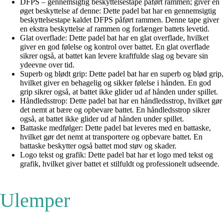
DFPS – gennemsigtig beskyttelsestape påført rammen; giver en
øget beskyttelse af denne: Dette padel bat har en gennemsigtig
beskyttelsestape kaldet DFPS påført rammen. Denne tape giver
en ekstra beskyttelse af rammen og forlænger battets levetid.
Glat overflade: Dette padel bat har en glat overflade, hvilket
giver en god følelse og kontrol over battet. En glat overflade
sikrer også, at battet kan levere kraftfulde slag og bevare sin
ydeevne over tid.
Superb og blødt grip: Dette padel bat har en superb og blød grip,
hvilket giver en behagelig og sikker følelse i hånden. En god
grip sikrer også, at battet ikke glider ud af hånden under spillet.
Håndledsstrop: Dette padel bat har en håndledsstrop, hvilket gør
det nemt at bære og opbevare battet. En håndledsstrop sikrer
også, at battet ikke glider ud af hånden under spillet.
Battaske medfølger: Dette padel bat leveres med en battaske,
hvilket gør det nemt at transportere og opbevare battet. En
battaske beskytter også battet mod støv og skader.
Logo tekst og grafik: Dette padel bat har et logo med tekst og
grafik, hvilket giver battet et stilfuldt og professionelt udseende.
Ulemper