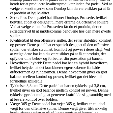
kendt for at producere kvalitetsprodukter inden for padel. Ved at
vælge et kendt mærke som Dunlop kan du være sikker på at få
et produkt af høj kvalitet.
Serie: Pro: Dette padel bat tilhører Dunlops Pro-serie, hvilket
betyder, at det er designet til mere erfarne og offensive spillere.
Ved at vælge et bat fra Pro-serien får du et produkt, der er
skræddersyet til at imødekomme behovene hos den mere øvede
spiller.
Kvalitetsbat til den offensive spiller, der søger stabilitet, komfort
og power: Dette padel bat er specielt designet til den offensive
spiller, der ønsker stabilitet, komfort og power i deres slag. Ved
at vælge dette bat kan du være sikker på at få et produkt, der
opfylder dine behov og forbedrer din præstation på banen.
Hovedform: hybrid: Dette padel bat har en hybrid hovedform,
hvilket betyder, at det kombinerer egenskaberne fra både
dråbeformen og rundformen. Denne hovedform giver en god
balance mellem kontrol og power, hvilket gør det ideelt til
forskellige spillestile.
Tykkelse: 3,8 cm: Dette padel bat har en tykkelse på 3,8 cm,
hvilket giver en god balance mellem kontrol og power. Denne
tykkelse gør det muligt at generere kraftfulde slag samtidig med
at bevare kontrol over bolden.
Vægt: 365 g: Dette padel bat vejer 365 g, hvilket er en ideel
vægt for den offensive spiller. Denne vægt giver tilstrækkelig
kraft i slagene uden at gå på kompromis med kontrol og