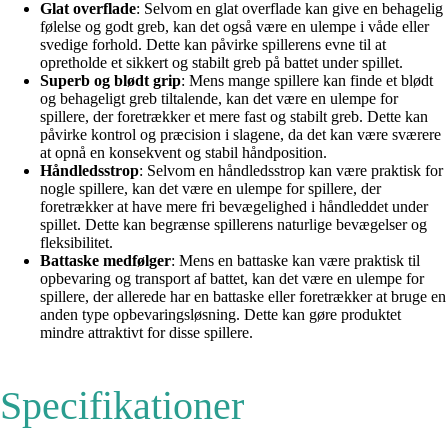
Glat overflade
: Selvom en glat overflade kan give en behagelig
følelse og godt greb, kan det også være en ulempe i våde eller
svedige forhold. Dette kan påvirke spillerens evne til at
opretholde et sikkert og stabilt greb på battet under spillet.
Superb og blødt grip
: Mens mange spillere kan finde et blødt
og behageligt greb tiltalende, kan det være en ulempe for
spillere, der foretrækker et mere fast og stabilt greb. Dette kan
påvirke kontrol og præcision i slagene, da det kan være sværere
at opnå en konsekvent og stabil håndposition.
Håndledsstrop
: Selvom en håndledsstrop kan være praktisk for
nogle spillere, kan det være en ulempe for spillere, der
foretrækker at have mere fri bevægelighed i håndleddet under
spillet. Dette kan begrænse spillerens naturlige bevægelser og
fleksibilitet.
Battaske medfølger
: Mens en battaske kan være praktisk til
opbevaring og transport af battet, kan det være en ulempe for
spillere, der allerede har en battaske eller foretrækker at bruge en
anden type opbevaringsløsning. Dette kan gøre produktet
mindre attraktivt for disse spillere.
Specifikationer