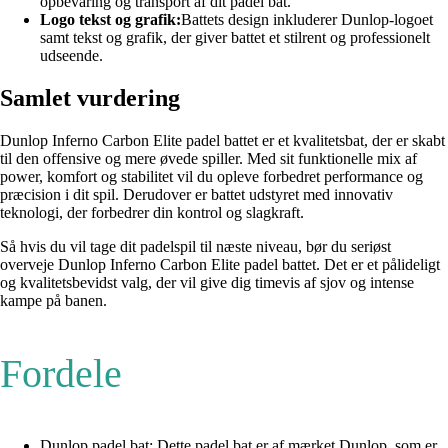
opbevaring og transport af dit padel bat.
Logo tekst og grafik:
Battets design inkluderer Dunlop-logoet
samt tekst og grafik, der giver battet et stilrent og professionelt
udseende.
Samlet vurdering
Dunlop Inferno Carbon Elite padel battet er et kvalitetsbat, der er skabt
til den offensive og mere øvede spiller. Med sit funktionelle mix af
power, komfort og stabilitet vil du opleve forbedret performance og
præcision i dit spil. Derudover er battet udstyret med innovativ
teknologi, der forbedrer din kontrol og slagkraft.
Så hvis du vil tage dit padelspil til næste niveau, bør du seriøst
overveje Dunlop Inferno Carbon Elite padel battet. Det er et pålideligt
og kvalitetsbevidst valg, der vil give dig timevis af sjov og intense
kampe på banen.
Fordele
Dunlop padel bat: Dette padel bat er af mærket Dunlop, som er