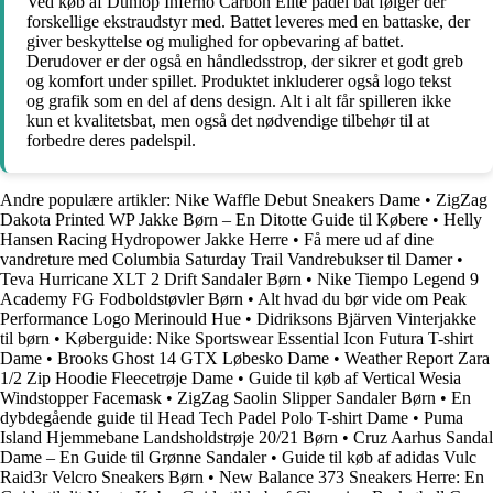
Ved køb af Dunlop Inferno Carbon Elite padel bat følger der
forskellige ekstraudstyr med. Battet leveres med en battaske, der
giver beskyttelse og mulighed for opbevaring af battet.
Derudover er der også en håndledsstrop, der sikrer et godt greb
og komfort under spillet. Produktet inkluderer også logo tekst
og grafik som en del af dens design. Alt i alt får spilleren ikke
kun et kvalitetsbat, men også det nødvendige tilbehør til at
forbedre deres padelspil.
Andre populære artikler:
Nike Waffle Debut Sneakers Dame
•
ZigZag
Dakota Printed WP Jakke Børn – En Ditotte Guide til Købere
•
Helly
Hansen Racing Hydropower Jakke Herre
•
Få mere ud af dine
vandreture med Columbia Saturday Trail Vandrebukser til Damer
•
Teva Hurricane XLT 2 Drift Sandaler Børn
•
Nike Tiempo Legend 9
Academy FG Fodboldstøvler Børn
•
Alt hvad du bør vide om Peak
Performance Logo Merinould Hue
•
Didriksons Bjärven Vinterjakke
til børn
•
Køberguide: Nike Sportswear Essential Icon Futura T-shirt
Dame
•
Brooks Ghost 14 GTX Løbesko Dame
•
Weather Report Zara
1/2 Zip Hoodie Fleecetrøje Dame
•
Guide til køb af Vertical Wesia
Windstopper Facemask
•
ZigZag Saolin Slipper Sandaler Børn
•
En
dybdegående guide til Head Tech Padel Polo T-shirt Dame
•
Puma
Island Hjemmebane Landsholdstrøje 20/21 Børn
•
Cruz Aarhus Sandal
Dame – En Guide til Grønne Sandaler
•
Guide til køb af adidas Vulc
Raid3r Velcro Sneakers Børn
•
New Balance 373 Sneakers Herre: En