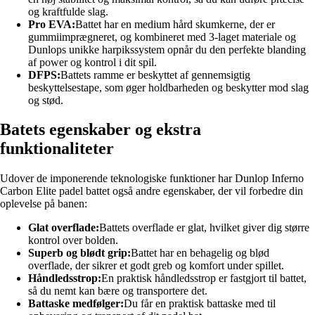
og kraftfulde slag.
Pro EVA:
Battet har en medium hård skumkerne, der er
gummiimprægneret, og kombineret med 3-laget materiale og
Dunlops unikke harpikssystem opnår du den perfekte blanding
af power og kontrol i dit spil.
DFPS:
Battets ramme er beskyttet af gennemsigtig
beskyttelsestape, som øger holdbarheden og beskytter mod slag
og stød.
Batets egenskaber og ekstra
funktionaliteter
Udover de imponerende teknologiske funktioner har Dunlop Inferno
Carbon Elite padel battet også andre egenskaber, der vil forbedre din
oplevelse på banen:
Glat overflade:
Battets overflade er glat, hvilket giver dig større
kontrol over bolden.
Superb og blødt grip:
Battet har en behagelig og blød
overflade, der sikrer et godt greb og komfort under spillet.
Håndledsstrop:
En praktisk håndledsstrop er fastgjort til battet,
så du nemt kan bære og transportere det.
Battaske medfølger:
Du får en praktisk battaske med til