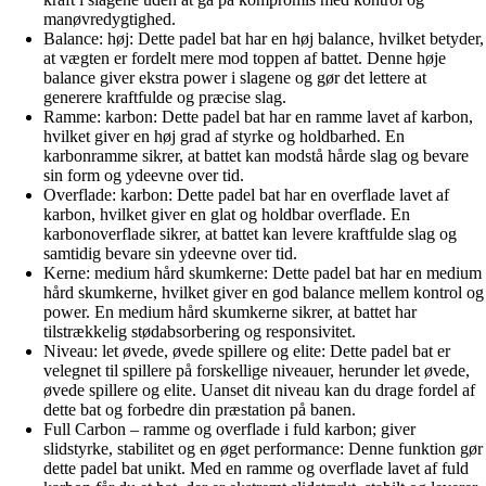
manøvredygtighed.
Balance: høj: Dette padel bat har en høj balance, hvilket betyder,
at vægten er fordelt mere mod toppen af battet. Denne høje
balance giver ekstra power i slagene og gør det lettere at
generere kraftfulde og præcise slag.
Ramme: karbon: Dette padel bat har en ramme lavet af karbon,
hvilket giver en høj grad af styrke og holdbarhed. En
karbonramme sikrer, at battet kan modstå hårde slag og bevare
sin form og ydeevne over tid.
Overflade: karbon: Dette padel bat har en overflade lavet af
karbon, hvilket giver en glat og holdbar overflade. En
karbonoverflade sikrer, at battet kan levere kraftfulde slag og
samtidig bevare sin ydeevne over tid.
Kerne: medium hård skumkerne: Dette padel bat har en medium
hård skumkerne, hvilket giver en god balance mellem kontrol og
power. En medium hård skumkerne sikrer, at battet har
tilstrækkelig stødabsorbering og responsivitet.
Niveau: let øvede, øvede spillere og elite: Dette padel bat er
velegnet til spillere på forskellige niveauer, herunder let øvede,
øvede spillere og elite. Uanset dit niveau kan du drage fordel af
dette bat og forbedre din præstation på banen.
Full Carbon – ramme og overflade i fuld karbon; giver
slidstyrke, stabilitet og en øget performance: Denne funktion gør
dette padel bat unikt. Med en ramme og overflade lavet af fuld