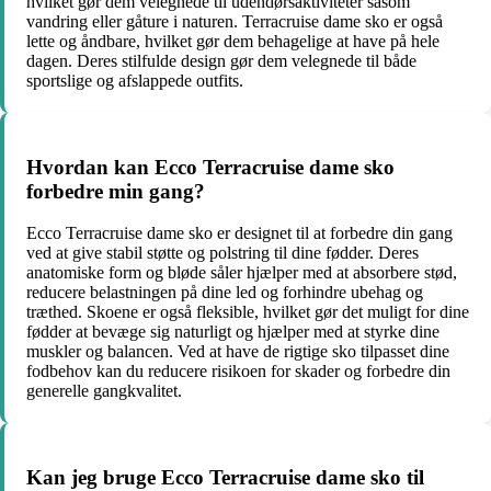
hvilket gør dem velegnede til udendørsaktiviteter såsom
vandring eller gåture i naturen. Terracruise dame sko er også
lette og åndbare, hvilket gør dem behagelige at have på hele
dagen. Deres stilfulde design gør dem velegnede til både
sportslige og afslappede outfits.
Hvordan kan Ecco Terracruise dame sko
forbedre min gang?
Ecco Terracruise dame sko er designet til at forbedre din gang
ved at give stabil støtte og polstring til dine fødder. Deres
anatomiske form og bløde såler hjælper med at absorbere stød,
reducere belastningen på dine led og forhindre ubehag og
træthed. Skoene er også fleksible, hvilket gør det muligt for dine
fødder at bevæge sig naturligt og hjælper med at styrke dine
muskler og balancen. Ved at have de rigtige sko tilpasset dine
fodbehov kan du reducere risikoen for skader og forbedre din
generelle gangkvalitet.
Kan jeg bruge Ecco Terracruise dame sko til