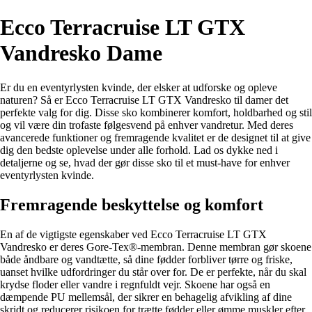
Ecco Terracruise LT GTX
Vandresko Dame
Er du en eventyrlysten kvinde, der elsker at udforske og opleve
naturen? Så er Ecco Terracruise LT GTX Vandresko til damer det
perfekte valg for dig. Disse sko kombinerer komfort, holdbarhed og stil
og vil være din trofaste følgesvend på enhver vandretur. Med deres
avancerede funktioner og fremragende kvalitet er de designet til at give
dig den bedste oplevelse under alle forhold. Lad os dykke ned i
detaljerne og se, hvad der gør disse sko til et must-have for enhver
eventyrlysten kvinde.
Fremragende beskyttelse og komfort
En af de vigtigste egenskaber ved Ecco Terracruise LT GTX
Vandresko er deres Gore-Tex®-membran. Denne membran gør skoene
både åndbare og vandtætte, så dine fødder forbliver tørre og friske,
uanset hvilke udfordringer du står over for. De er perfekte, når du skal
krydse floder eller vandre i regnfuldt vejr. Skoene har også en
dæmpende PU mellemsål, der sikrer en behagelig afvikling af dine
skridt og reducerer risikoen for trætte fødder eller ømme muskler efter