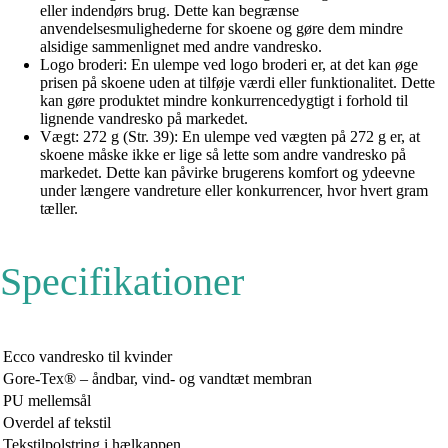
eller indendørs brug. Dette kan begrænse
anvendelsesmulighederne for skoene og gøre dem mindre
alsidige sammenlignet med andre vandresko.
Logo broderi: En ulempe ved logo broderi er, at det kan øge
prisen på skoene uden at tilføje værdi eller funktionalitet. Dette
kan gøre produktet mindre konkurrencedygtigt i forhold til
lignende vandresko på markedet.
Vægt: 272 g (Str. 39): En ulempe ved vægten på 272 g er, at
skoene måske ikke er lige så lette som andre vandresko på
markedet. Dette kan påvirke brugerens komfort og ydeevne
under længere vandreture eller konkurrencer, hvor hvert gram
tæller.
Specifikationer
Ecco vandresko til kvinder
Gore-Tex® – åndbar, vind- og vandtæt membran
PU mellemsål
Overdel af tekstil
Tekstilpolstring i hælkappen