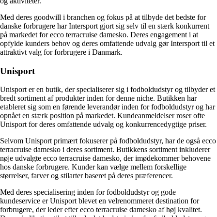
og aktiviteter.
Med deres goodwill i branchen og fokus på at tilbyde det bedste for
danske forbrugere har Intersport gjort sig selv til en stærk konkurrent
på markedet for ecco terracruise damesko. Deres engagement i at
opfylde kunders behov og deres omfattende udvalg gør Intersport til et
attraktivt valg for forbrugere i Danmark.
Unisport
Unisport er en butik, der specialiserer sig i fodboldudstyr og tilbyder et
bredt sortiment af produkter inden for denne niche. Butikken har
etableret sig som en førende leverandør inden for fodboldudstyr og har
opnået en stærk position på markedet. Kundeanmeldelser roser ofte
Unisport for deres omfattende udvalg og konkurrencedygtige priser.
Selvom Unisport primært fokuserer på fodboldudstyr, har de også ecco
terracruise damesko i deres sortiment. Butikkens sortiment inkluderer
nøje udvalgte ecco terracruise damesko, der imødekommer behovene
hos danske forbrugere. Kunder kan vælge mellem forskellige
størrelser, farver og stilarter baseret på deres præferencer.
Med deres specialisering inden for fodboldudstyr og gode
kundeservice er Unisport blevet en velrenommeret destination for
forbrugere, der leder efter ecco terracruise damesko af høj kvalitet.