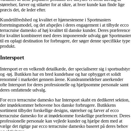
størrelser, farver og stilarter for at sikre, at hver kunde kan finde lige
præcis det, de leder efter.
Kundetilfredshed og kvalitet er hjørnestenene i Sportmasters
forretningsmodel, og det afspejles i deres engagement i at tilbyde ecco
terracruise damesko af høj kvalitet til danske kunder. Deres præference
for kvalitet kombineret med deres imponerende udvalg gør Sportmaster
til en oplagt destination for forbrugere, der søger denne specifikke type
produkt.
Intersport
Intersport er en velkendt detailkæde, der specialiserer sig i sportsudstyr
og -tøj. Butikken har en bred kundebase og har opbygget et solidt
renommé i markedet gennem årene. Kundeanmeldelser anerkender
ofte Intersport for deres professionelle og hjælpsomme personale samt
deres omfattende udvalg.
For ecco terracruise damesko har Intersport skabt en dedikeret sektion,
der imødekommer behovene hos danske forbrugere. Butikkens
sortiment tilbyder forskellige designs, størrelser og farver af ecco
terracruise damesko for at imødekomme forskellige præferencer. Deres
professionelle personale kan vejlede kunder og hjælpe dem med at
vælge det rigtige par ecco terracruise damesko baseret på deres behov