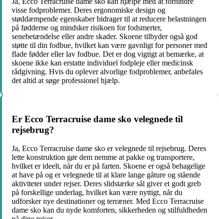
Ja, Ecco Terracruise dame sko kan hjælpe med at forhindre
visse fodproblemer. Deres ergonomiske design og
støddæmpende egenskaber bidrager til at reducere belastningen
på fødderne og mindsker risikoen for fodsmerter,
senebetændelse eller andre skader. Skoene tilbyder også god
støtte til din fodbue, hvilket kan være gavnligt for personer med
flade fødder eller lav fodbue. Det er dog vigtigt at bemærke, at
skoene ikke kan erstatte individuel fodpleje eller medicinsk
rådgivning. Hvis du oplever alvorlige fodproblemer, anbefales
det altid at søge professionel hjælp.
Er Ecco Terracruise dame sko velegnede til
rejsebrug?
Ja, Ecco Terracruise dame sko er velegnede til rejsebrug. Deres
lette konstruktion gør dem nemme at pakke og transportere,
hvilket er ideelt, når du er på farten. Skoene er også behagelige
at have på og er velegnede til at klare lange gåture og stående
aktiviteter under rejser. Deres slidstærke sål giver et godt greb
på forskellige underlag, hvilket kan være nyttigt, når du
udforsker nye destinationer og terræner. Med Ecco Terracruise
dame sko kan du nyde komforten, sikkerheden og stilfuldheden
på dine rejser.