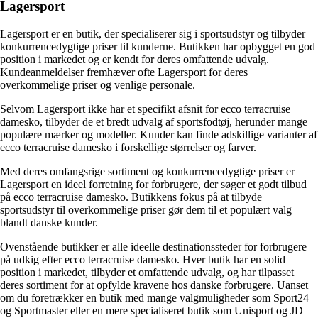
Lagersport
Lagersport er en butik, der specialiserer sig i sportsudstyr og tilbyder
konkurrencedygtige priser til kunderne. Butikken har opbygget en god
position i markedet og er kendt for deres omfattende udvalg.
Kundeanmeldelser fremhæver ofte Lagersport for deres
overkommelige priser og venlige personale.
Selvom Lagersport ikke har et specifikt afsnit for ecco terracruise
damesko, tilbyder de et bredt udvalg af sportsfodtøj, herunder mange
populære mærker og modeller. Kunder kan finde adskillige varianter af
ecco terracruise damesko i forskellige størrelser og farver.
Med deres omfangsrige sortiment og konkurrencedygtige priser er
Lagersport en ideel forretning for forbrugere, der søger et godt tilbud
på ecco terracruise damesko. Butikkens fokus på at tilbyde
sportsudstyr til overkommelige priser gør dem til et populært valg
blandt danske kunder.
Ovenstående butikker er alle ideelle destinationssteder for forbrugere
på udkig efter ecco terracruise damesko. Hver butik har en solid
position i markedet, tilbyder et omfattende udvalg, og har tilpasset
deres sortiment for at opfylde kravene hos danske forbrugere. Uanset
om du foretrækker en butik med mange valgmuligheder som Sport24
og Sportmaster eller en mere specialiseret butik som Unisport og JD