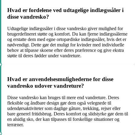
Hvad er fordelene ved udtagelige indlægssåler i
disse vandresko?
Udtagelige indlægssåler i disse vandresko giver mulighed for
brugerdefineret støtte og komfort. Du kan fjerne indlægssålerne
og erstatte dem med egne ortopædiske indlægssåler, hvis det er
nødvendigt. Dette gør det muligt for kvinder med individuelle
behov at tilpasse skoene efter deres præference og give ekstra
støtte til deres fødder under vandreture.
Hvad er anvendelsesmulighederne for disse
vandresko udover vandreture?
Disse vandresko kan bruges til mere end vandreture. Deres
fleksible og åndbare design gør dem også velegnede til
udendørsaktiviteter som daglige gåture, trekking, rejser eller
bare generel fritidsbrug. Deres komfort og slidstyrke gør dem til
en alsidig sko, der kan tilpasses til forskellige situationer og
terræner.