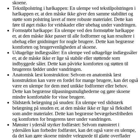
skoene.
Tekstilpolstring i hælkappen: En ulempe ved tekstilpolstringen i
hælkappen er, at den måske ikke giver den samme stabilitet og
støtte som polstring lavet af mere robuste materialer. Dette kan
føre til øget risiko for vridskader eller ubehag under vandringen.
Formstøbt hælkappe: En ulempe ved den formstøbte hælkappe
er, at den måske ikke passer til alle fodformer og kan resultere i
ubehag eller gnidninger for nogle brugere. Dette kan begrænse
komforten og brugervenligheden af skoene.
Udtagelige indlægssåler: En ulempe ved udtagelige indlægssåler
er, at de måske ikke er lige så stabile eller støttende som
indbyggede såler. Dette kan påvirke komforten og støtten til
brugerens fødder under vandringen.
Anatomisk læst konstruktion: Selvom en anatomisk læst
konstruktion kan være en fordel for mange brugere, kan det også
være en ulempe for dem med unikke fodformer eller behov.
Dette kan begrænse tilpasningsmulighederne og gøre skoene
mindre komfortable for visse brugere.
Slidstærk belægning på snuden: En ulempe ved slidstærk
belægning på snuden er, at den måske ikke er lige så fleksibel
som andre materialer. Dette kan begrænse bevægelsesfriheden
og komforten for brugerens tæer under vandringen.
Mønster i ydersål styrker fodfæstet: Selvom mønsteret i
ydersålen kan forbedre fodfæstet, kan det også være en ulempe,
da det kan gøre skoene mindre velegnede til glatte overflader