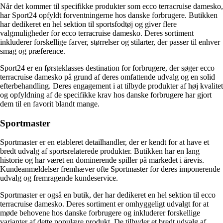
Når det kommer til specifikke produkter som ecco terracruise damesko,
har Sport24 opfyldt forventningerne hos danske forbrugere. Butikken
har dedikeret en hel sektion til sportsfodtøj og giver flere
valgmuligheder for ecco terracruise damesko. Deres sortiment
inkluderer forskellige farver, størrelser og stilarter, der passer til enhver
smag og præference.
Sport24 er en førsteklasses destination for forbrugere, der søger ecco
terracruise damesko på grund af deres omfattende udvalg og en solid
efterbehandling. Deres engagement i at tilbyde produkter af høj kvalitet
og opfyldning af de specifikke krav hos danske forbrugere har gjort
dem til en favorit blandt mange.
Sportmaster
Sportmaster er en etableret detailhandler, der er kendt for at have et
bredt udvalg af sportsrelaterede produkter. Butikken har en lang
historie og har været en dominerende spiller på markedet i årevis.
Kundeanmeldelser fremhæver ofte Sportmaster for deres imponerende
udvalg og fremragende kundeservice.
Sportmaster er også en butik, der har dedikeret en hel sektion til ecco
terracruise damesko. Deres sortiment er omhyggeligt udvalgt for at
møde behovene hos danske forbrugere og inkluderer forskellige
varianter af dette populære produkt. De tilbyder et bredt udvalg af