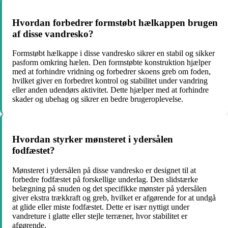
Hvordan forbedrer formstøbt hælkappen brugen
af disse vandresko?
Formstøbt hælkappe i disse vandresko sikrer en stabil og sikker
pasform omkring hælen. Den formstøbte konstruktion hjælper
med at forhindre vridning og forbedrer skoens greb om foden,
hvilket giver en forbedret kontrol og stabilitet under vandring
eller anden udendørs aktivitet. Dette hjælper med at forhindre
skader og ubehag og sikrer en bedre brugeroplevelse.
Hvordan styrker mønsteret i ydersålen
fodfæstet?
Mønsteret i ydersålen på disse vandresko er designet til at
forbedre fodfæstet på forskellige underlag. Den slidstærke
belægning på snuden og det specifikke mønster på ydersålen
giver ekstra trækkraft og greb, hvilket er afgørende for at undgå
at glide eller miste fodfæstet. Dette er især nyttigt under
vandreture i glatte eller stejle terræner, hvor stabilitet er
afgørende.