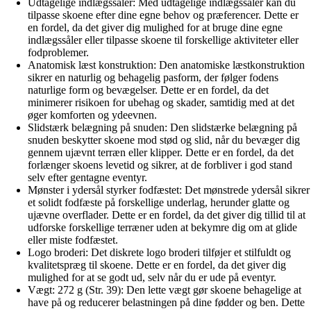
Udtagelige indlægssåler: Med udtagelige indlægssåler kan du
tilpasse skoene efter dine egne behov og præferencer. Dette er
en fordel, da det giver dig mulighed for at bruge dine egne
indlægssåler eller tilpasse skoene til forskellige aktiviteter eller
fodproblemer.
Anatomisk læst konstruktion: Den anatomiske læstkonstruktion
sikrer en naturlig og behagelig pasform, der følger fodens
naturlige form og bevægelser. Dette er en fordel, da det
minimerer risikoen for ubehag og skader, samtidig med at det
øger komforten og ydeevnen.
Slidstærk belægning på snuden: Den slidstærke belægning på
snuden beskytter skoene mod stød og slid, når du bevæger dig
gennem ujævnt terræn eller klipper. Dette er en fordel, da det
forlænger skoens levetid og sikrer, at de forbliver i god stand
selv efter gentagne eventyr.
Mønster i ydersål styrker fodfæstet: Det mønstrede ydersål sikrer
et solidt fodfæste på forskellige underlag, herunder glatte og
ujævne overflader. Dette er en fordel, da det giver dig tillid til at
udforske forskellige terræner uden at bekymre dig om at glide
eller miste fodfæstet.
Logo broderi: Det diskrete logo broderi tilføjer et stilfuldt og
kvalitetspræg til skoene. Dette er en fordel, da det giver dig
mulighed for at se godt ud, selv når du er ude på eventyr.
Vægt: 272 g (Str. 39): Den lette vægt gør skoene behagelige at
have på og reducerer belastningen på dine fødder og ben. Dette