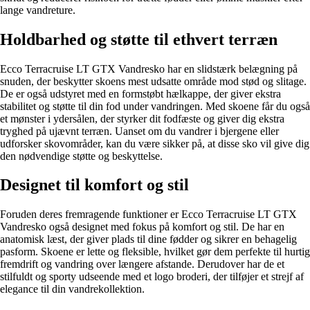
lange vandreture.
Holdbarhed og støtte til ethvert terræn
Ecco Terracruise LT GTX Vandresko har en slidstærk belægning på
snuden, der beskytter skoens mest udsatte område mod stød og slitage.
De er også udstyret med en formstøbt hælkappe, der giver ekstra
stabilitet og støtte til din fod under vandringen. Med skoene får du også
et mønster i ydersålen, der styrker dit fodfæste og giver dig ekstra
tryghed på ujævnt terræn. Uanset om du vandrer i bjergene eller
udforsker skovområder, kan du være sikker på, at disse sko vil give dig
den nødvendige støtte og beskyttelse.
Designet til komfort og stil
Foruden deres fremragende funktioner er Ecco Terracruise LT GTX
Vandresko også designet med fokus på komfort og stil. De har en
anatomisk læst, der giver plads til dine fødder og sikrer en behagelig
pasform. Skoene er lette og fleksible, hvilket gør dem perfekte til hurtig
fremdrift og vandring over længere afstande. Derudover har de et
stilfuldt og sporty udseende med et logo broderi, der tilføjer et strejf af
elegance til din vandrekollektion.