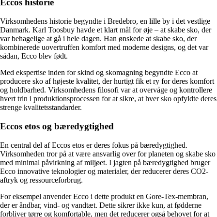
Eccos historie
Virksomhedens historie begyndte i Bredebro, en lille by i det vestlige
Danmark. Karl Toosbuy havde et klart mål for øje – at skabe sko, der
var behagelige at gå i hele dagen. Han ønskede at skabe sko, der
kombinerede uovertruffen komfort med moderne designs, og det var
sådan, Ecco blev født.
Med ekspertise inden for skind og skomagning begyndte Ecco at
producere sko af højeste kvalitet, der hurtigt fik et ry for deres komfort
og holdbarhed. Virksomhedens filosofi var at overvåge og kontrollere
hvert trin i produktionsprocessen for at sikre, at hver sko opfyldte deres
strenge kvalitetsstandarder.
Eccos etos og bæredygtighed
En central del af Eccos etos er deres fokus på bæredygtighed.
Virksomheden tror på at være ansvarlig over for planeten og skabe sko
med minimal påvirkning af miljøet. I jagten på bæredygtighed bruger
Ecco innovative teknologier og materialer, der reducerer deres CO2-
aftryk og ressourceforbrug.
For eksempel anvender Ecco i dette produkt en Gore-Tex-membran,
der er åndbar, vind- og vandtæt. Dette sikrer ikke kun, at fødderne
forbliver tørre og komfortable, men det reducerer også behovet for at