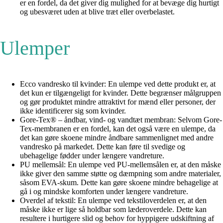
er en fordel, da det giver dig mulighed for at bevæge dig hurtigt
og ubesværet uden at blive træt eller overbelastet.
Ulemper
Ecco vandresko til kvinder: En ulempe ved dette produkt er, at
det kun er tilgængeligt for kvinder. Dette begrænser målgruppen
og gør produktet mindre attraktivt for mænd eller personer, der
ikke identificerer sig som kvinder.
Gore-Tex® – åndbar, vind- og vandtæt membran: Selvom Gore-
Tex-membranen er en fordel, kan det også være en ulempe, da
det kan gøre skoene mindre åndbare sammenlignet med andre
vandresko på markedet. Dette kan føre til svedige og
ubehagelige fødder under længere vandreture.
PU mellemsål: En ulempe ved PU-mellemsålen er, at den måske
ikke giver den samme støtte og dæmpning som andre materialer,
såsom EVA-skum. Dette kan gøre skoene mindre behagelige at
gå i og mindske komforten under længere vandreture.
Overdel af tekstil: En ulempe ved tekstiloverdelen er, at den
måske ikke er lige så holdbar som læderoverdele. Dette kan
resultere i hurtigere slid og behov for hyppigere udskiftning af