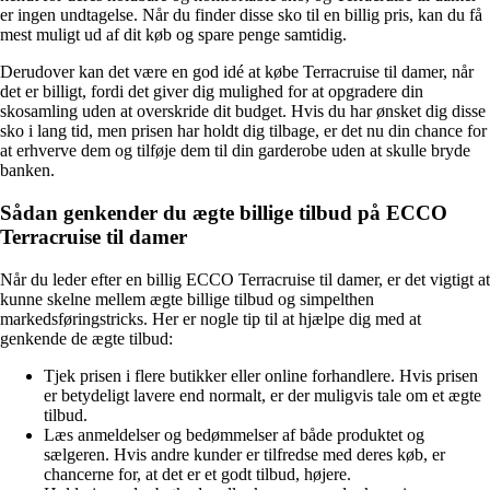
er ingen undtagelse. Når du finder disse sko til en billig pris, kan du få
mest muligt ud af dit køb og spare penge samtidig.
Derudover kan det være en god idé at købe Terracruise til damer, når
det er billigt, fordi det giver dig mulighed for at opgradere din
skosamling uden at overskride dit budget. Hvis du har ønsket dig disse
sko i lang tid, men prisen har holdt dig tilbage, er det nu din chance for
at erhverve dem og tilføje dem til din garderobe uden at skulle bryde
banken.
Sådan genkender du ægte billige tilbud på ECCO
Terracruise til damer
Når du leder efter en billig ECCO Terracruise til damer, er det vigtigt at
kunne skelne mellem ægte billige tilbud og simpelthen
markedsføringstricks. Her er nogle tip til at hjælpe dig med at
genkende de ægte tilbud:
Tjek prisen i flere butikker eller online forhandlere. Hvis prisen
er betydeligt lavere end normalt, er der muligvis tale om et ægte
tilbud.
Læs anmeldelser og bedømmelser af både produktet og
sælgeren. Hvis andre kunder er tilfredse med deres køb, er
chancerne for, at det er et godt tilbud, højere.