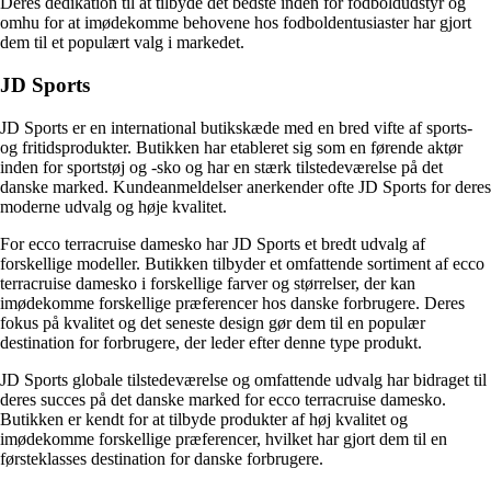
Deres dedikation til at tilbyde det bedste inden for fodboldudstyr og
omhu for at imødekomme behovene hos fodboldentusiaster har gjort
dem til et populært valg i markedet.
JD Sports
JD Sports er en international butikskæde med en bred vifte af sports-
og fritidsprodukter. Butikken har etableret sig som en førende aktør
inden for sportstøj og -sko og har en stærk tilstedeværelse på det
danske marked. Kundeanmeldelser anerkender ofte JD Sports for deres
moderne udvalg og høje kvalitet.
For ecco terracruise damesko har JD Sports et bredt udvalg af
forskellige modeller. Butikken tilbyder et omfattende sortiment af ecco
terracruise damesko i forskellige farver og størrelser, der kan
imødekomme forskellige præferencer hos danske forbrugere. Deres
fokus på kvalitet og det seneste design gør dem til en populær
destination for forbrugere, der leder efter denne type produkt.
JD Sports globale tilstedeværelse og omfattende udvalg har bidraget til
deres succes på det danske marked for ecco terracruise damesko.
Butikken er kendt for at tilbyde produkter af høj kvalitet og
imødekomme forskellige præferencer, hvilket har gjort dem til en
førsteklasses destination for danske forbrugere.