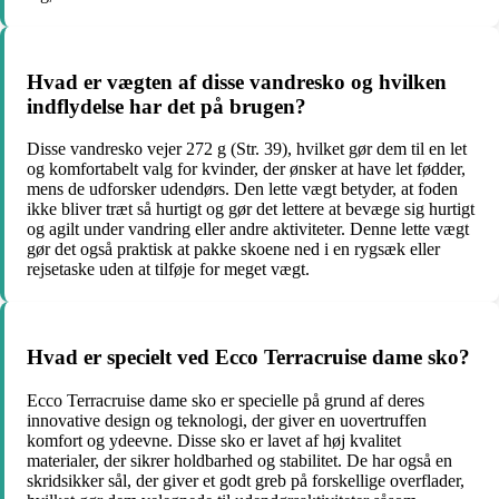
Hvad er vægten af disse vandresko og hvilken
indflydelse har det på brugen?
Disse vandresko vejer 272 g (Str. 39), hvilket gør dem til en let
og komfortabelt valg for kvinder, der ønsker at have let fødder,
mens de udforsker udendørs. Den lette vægt betyder, at foden
ikke bliver træt så hurtigt og gør det lettere at bevæge sig hurtigt
og agilt under vandring eller andre aktiviteter. Denne lette vægt
gør det også praktisk at pakke skoene ned i en rygsæk eller
rejsetaske uden at tilføje for meget vægt.
Hvad er specielt ved Ecco Terracruise dame sko?
Ecco Terracruise dame sko er specielle på grund af deres
innovative design og teknologi, der giver en uovertruffen
komfort og ydeevne. Disse sko er lavet af høj kvalitet
materialer, der sikrer holdbarhed og stabilitet. De har også en
skridsikker sål, der giver et godt greb på forskellige overflader,