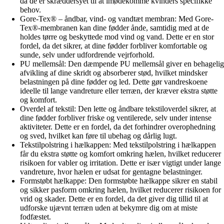
da de er skræddersyet til at imødekomme kvinders specifikke
behov.
Gore-Tex® – åndbar, vind- og vandtæt membran: Med Gore-
Tex®-membranen kan dine fødder ånde, samtidig med at de
holdes tørre og beskyttede mod vind og vand. Dette er en stor
fordel, da det sikrer, at dine fødder forbliver komfortable og
sunde, selv under udfordrende vejrforhold.
PU mellemsål: Den dæmpende PU mellemsål giver en behagelig
afvikling af dine skridt og absorberer stød, hvilket mindsker
belastningen på dine fødder og led. Dette gør vandreskoene
ideelle til lange vandreture eller terræn, der kræver ekstra støtte
og komfort.
Overdel af tekstil: Den lette og åndbare tekstiloverdel sikrer, at
dine fødder forbliver friske og ventilerede, selv under intense
aktiviteter. Dette er en fordel, da det forhindrer overophedning
og sved, hvilket kan føre til ubehag og dårlig lugt.
Tekstilpolstring i hælkappen: Med tekstilpolstring i hælkappen
får du ekstra støtte og komfort omkring hælen, hvilket reducerer
risikoen for vabler og irritation. Dette er især vigtigt under lange
vandreture, hvor hælen er udsat for gentagne belastninger.
Formstøbt hælkappe: Den formstøbte hælkappe sikrer en stabil
og sikker pasform omkring hælen, hvilket reducerer risikoen for
vrid og skader. Dette er en fordel, da det giver dig tillid til at
udforske ujævnt terræn uden at bekymre dig om at miste
fodfæstet.