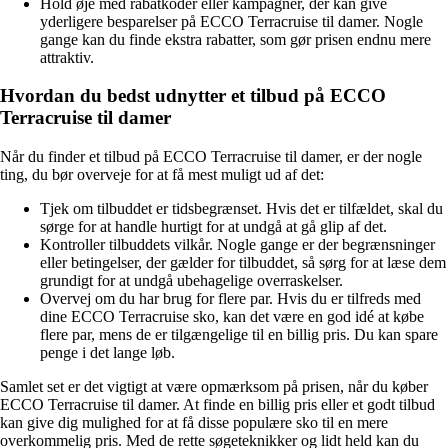
Hold øje med rabatkoder eller kampagner, der kan give
yderligere besparelser på ECCO Terracruise til damer. Nogle
gange kan du finde ekstra rabatter, som gør prisen endnu mere
attraktiv.
Hvordan du bedst udnytter et tilbud på ECCO
Terracruise til damer
Når du finder et tilbud på ECCO Terracruise til damer, er der nogle
ting, du bør overveje for at få mest muligt ud af det:
Tjek om tilbuddet er tidsbegrænset. Hvis det er tilfældet, skal du
sørge for at handle hurtigt for at undgå at gå glip af det.
Kontroller tilbuddets vilkår. Nogle gange er der begrænsninger
eller betingelser, der gælder for tilbuddet, så sørg for at læse dem
grundigt for at undgå ubehagelige overraskelser.
Overvej om du har brug for flere par. Hvis du er tilfreds med
dine ECCO Terracruise sko, kan det være en god idé at købe
flere par, mens de er tilgængelige til en billig pris. Du kan spare
penge i det lange løb.
Samlet set er det vigtigt at være opmærksom på prisen, når du køber
ECCO Terracruise til damer. At finde en billig pris eller et godt tilbud
kan give dig mulighed for at få disse populære sko til en mere
overkommelig pris. Med de rette søgeteknikker og lidt held kan du