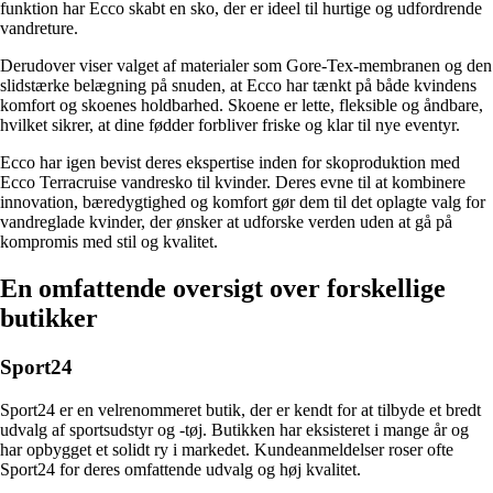
funktion har Ecco skabt en sko, der er ideel til hurtige og udfordrende
vandreture.
Derudover viser valget af materialer som Gore-Tex-membranen og den
slidstærke belægning på snuden, at Ecco har tænkt på både kvindens
komfort og skoenes holdbarhed. Skoene er lette, fleksible og åndbare,
hvilket sikrer, at dine fødder forbliver friske og klar til nye eventyr.
Ecco har igen bevist deres ekspertise inden for skoproduktion med
Ecco Terracruise vandresko til kvinder. Deres evne til at kombinere
innovation, bæredygtighed og komfort gør dem til det oplagte valg for
vandreglade kvinder, der ønsker at udforske verden uden at gå på
kompromis med stil og kvalitet.
En omfattende oversigt over forskellige
butikker
Sport24
Sport24 er en velrenommeret butik, der er kendt for at tilbyde et bredt
udvalg af sportsudstyr og -tøj. Butikken har eksisteret i mange år og
har opbygget et solidt ry i markedet. Kundeanmeldelser roser ofte
Sport24 for deres omfattende udvalg og høj kvalitet.