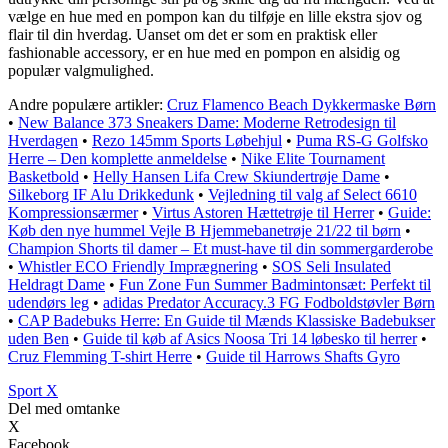
vælge en hue med en pompon kan du tilføje en lille ekstra sjov og
flair til din hverdag. Uanset om det er som en praktisk eller
fashionable accessory, er en hue med en pompon en alsidig og
populær valgmulighed.
Andre populære artikler:
Cruz Flamenco Beach Dykkermaske Børn
•
New Balance 373 Sneakers Dame: Moderne Retrodesign til
Hverdagen
•
Rezo 145mm Sports Løbehjul
•
Puma RS-G Golfsko
Herre – Den komplette anmeldelse
•
Nike Elite Tournament
Basketbold
•
Helly Hansen Lifa Crew Skiundertrøje Dame
•
Silkeborg IF Alu Drikkedunk
•
Vejledning til valg af Select 6610
Kompressionsærmer
•
Virtus Astoren Hættetrøje til Herrer
•
Guide:
Køb den nye hummel Vejle B Hjemmebanetrøje 21/22 til børn
•
Champion Shorts til damer – Et must-have til din sommergarderobe
•
Whistler ECO Friendly Imprægnering
•
SOS Seli Insulated
Heldragt Dame
•
Fun Zone Fun Summer Badmintonsæt: Perfekt til
udendørs leg
•
adidas Predator Accuracy.3 FG Fodboldstøvler Børn
•
CAP Badebuks Herre: En Guide til Mænds Klassiske Badebukser
uden Ben
•
Guide til køb af Asics Noosa Tri 14 løbesko til herrer
•
Cruz Flemming T-shirt Herre
•
Guide til Harrows Shafts Gyro
Sport X
Del med omtanke
X
Facebook