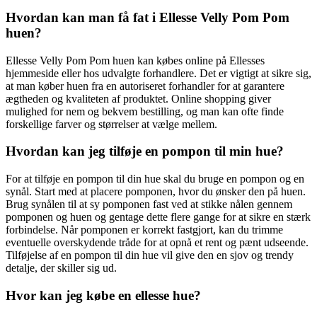
Hvordan kan man få fat i Ellesse Velly Pom Pom
huen?
Ellesse Velly Pom Pom huen kan købes online på Ellesses
hjemmeside eller hos udvalgte forhandlere. Det er vigtigt at sikre sig,
at man køber huen fra en autoriseret forhandler for at garantere
ægtheden og kvaliteten af produktet. Online shopping giver
mulighed for nem og bekvem bestilling, og man kan ofte finde
forskellige farver og størrelser at vælge mellem.
Hvordan kan jeg tilføje en pompon til min hue?
For at tilføje en pompon til din hue skal du bruge en pompon og en
synål. Start med at placere pomponen, hvor du ønsker den på huen.
Brug synålen til at sy pomponen fast ved at stikke nålen gennem
pomponen og huen og gentage dette flere gange for at sikre en stærk
forbindelse. Når pomponen er korrekt fastgjort, kan du trimme
eventuelle overskydende tråde for at opnå et rent og pænt udseende.
Tilføjelse af en pompon til din hue vil give den en sjov og trendy
detalje, der skiller sig ud.
Hvor kan jeg købe en ellesse hue?