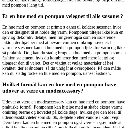
med pompon i lang tid.
Er en hue med en pompon velegnet til alle sæsoner?
En hue med en pompon er primært egnet til koldere sæsoner, hvor
den er designet til at holde dig varm. Pomponen tilføjer ikke kun en
sjov og dekorativ detalje, men fungerer også som en isolerende
faktor, der hjælper med at bevare varmen omkring hovedet. I
varmere sæsoner kan en hue med en pompon føles for varm og ikke
så praktisk. Dog kan du stadig bruge en hue med en pompon som en
fashion statement, hvis du kombinerer den med mere let tøj og
tilpasser den til vejret. Det er vigtigt at vælge materialer af høj
kvalitet, der er åndbare, så du undgår at overophede. På den måde
kan du stadig rocke en hue med en pompon, uanset årstiden.
Hvilket formål kan en hue med en pompon have
udover at være en modeaccessory?
Udover at være en modeaccessory kan en hue med en pompon have
praktiske formål. Pomponen kan hjælpe med at skabe ekstra varme
omkring ørerne og hovedet på kolde dage, hvilket gør den ideel til
udendørsaktiviteter som skiløb, skøjteløb eller vandre i koldt vejr.
Derudover kan en hue med en pompon også være en sjov måde at
udtrykke din personlige stil på og skille dig ud fra mængden. Ved at