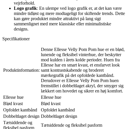
vejrforhold.
Logo grafik
: En ulempe ved logo grafik er, at det kan være
mindre tidløst og mere modtageligt for skiftende trends. Dette
kan gøre produktet mindre attraktivt på lang sigt
sammenlignet med mere klassiske eller minimalistiske
designs.
Specifikationer
Denne Ellesse Velly Pom Pom hue er en blød,
lunende og fleksibel vinterhue, der beskytter
mod kulden i årets kolde perioder. Huen fra
Ellesse har en smart kvast, et ensfarvet look
Produktinformation:
samt kontrastskabende og broderet
mærkegrafik på det opfoldede kantbånd.
Derudover er Ellesse Velly Pom Pom huen
fremstillet i dobbeltlaget akryl, der smyger sig
lækkert om hovedet og sikrer en høj komfort.
Ellesse hue
Ellesse hue
Blød kvast
Blød kvast
Opfoldet kantbånd
Opfoldet kantbånd
Dobbeltlaget design
Dobbeltlaget design
Tætsiddende og
Tætsiddende og fleksibel pasform
fleksibel pasform