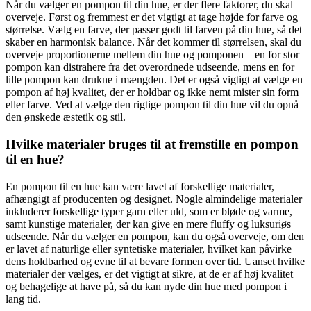
Når du vælger en pompon til din hue, er der flere faktorer, du skal
overveje. Først og fremmest er det vigtigt at tage højde for farve og
størrelse. Vælg en farve, der passer godt til farven på din hue, så det
skaber en harmonisk balance. Når det kommer til størrelsen, skal du
overveje proportionerne mellem din hue og pomponen – en for stor
pompon kan distrahere fra det overordnede udseende, mens en for
lille pompon kan drukne i mængden. Det er også vigtigt at vælge en
pompon af høj kvalitet, der er holdbar og ikke nemt mister sin form
eller farve. Ved at vælge den rigtige pompon til din hue vil du opnå
den ønskede æstetik og stil.
Hvilke materialer bruges til at fremstille en pompon
til en hue?
En pompon til en hue kan være lavet af forskellige materialer,
afhængigt af producenten og designet. Nogle almindelige materialer
inkluderer forskellige typer garn eller uld, som er bløde og varme,
samt kunstige materialer, der kan give en mere fluffy og luksuriøs
udseende. Når du vælger en pompon, kan du også overveje, om den
er lavet af naturlige eller syntetiske materialer, hvilket kan påvirke
dens holdbarhed og evne til at bevare formen over tid. Uanset hvilke
materialer der vælges, er det vigtigt at sikre, at de er af høj kvalitet
og behagelige at have på, så du kan nyde din hue med pompon i
lang tid.