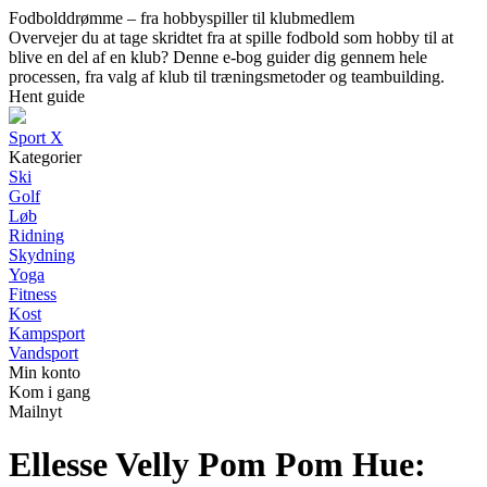
Fodbolddrømme – fra hobbyspiller til klubmedlem
Overvejer du at tage skridtet fra at spille fodbold som hobby til at
blive en del af en klub? Denne e-bog guider dig gennem hele
processen, fra valg af klub til træningsmetoder og teambuilding.
Hent guide
Sport X
Kategorier
Ski
Golf
Løb
Ridning
Skydning
Yoga
Fitness
Kost
Kampsport
Vandsport
Min konto
Kom i gang
Mailnyt
Ellesse Velly Pom Pom Hue: