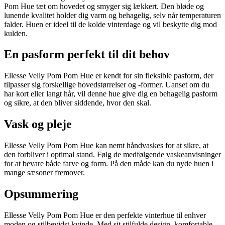
Pom Hue tæt om hovedet og smyger sig lækkert. Den bløde og
lunende kvalitet holder dig varm og behagelig, selv når temperaturen
falder. Huen er ideel til de kolde vinterdage og vil beskytte dig mod
kulden.
En pasform perfekt til dit behov
Ellesse Velly Pom Pom Hue er kendt for sin fleksible pasform, der
tilpasser sig forskellige hovedstørrelser og -former. Uanset om du
har kort eller langt hår, vil denne hue give dig en behagelig pasform
og sikre, at den bliver siddende, hvor den skal.
Vask og pleje
Ellesse Velly Pom Pom Hue kan nemt håndvaskes for at sikre, at
den forbliver i optimal stand. Følg de medfølgende vaskeanvisninger
for at bevare både farve og form. På den måde kan du nyde huen i
mange sæsoner fremover.
Opsummering
Ellesse Velly Pom Pom Hue er den perfekte vinterhue til enhver
moden og stilbevidst kvinde. Med sit stilfulde design, komfortable