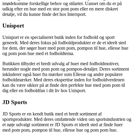
imødekomme forskellige behov og stilarter. Uanset om du er på
udkig efter en hue med en stor pom pom eller en mere diskret
detalje, vil du kunne finde det hos Intersport.
Unisport
Unisport er en specialiseret butik inden for fodbold og sport
generelt. Med deres fokus på fodboldprodukter er de et ideelt sted
for dem, der søger huer med pom pom, pompon til hue, ellesse hue
og pom pom hue med et fodboldtema.
Butikken tilbyder et bredt udvalg af huer med fodboldmotiver,
herunder nogle med pom pom og pompon-detaljer. Deres sortiment
inkluderer også huer fra mærker som Ellesse og andre populære
fodboldmærker. Med deres ekspertise inden for fodboldverdenen
kan du være sikker på at finde den perfekte hue med pom pom til
dig eller en fodboldfan i dit liv hos Unisport.
JD Sports
JD Sports er en kendt butik med et bredt sortiment af
sportsprodukter. Med deres omfattende viden om sportsindustrien og
et nøje udvalgt sortiment er JD Sports et ideelt sted at finde huer
med pom pom, pompon til hue, ellesse hue og pom pom hue.