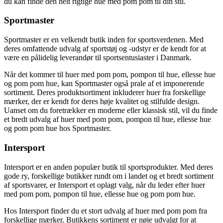
du kan finde den helt rigtige hue med pom pom til din stil.
Sportmaster
Sportmaster er en velkendt butik inden for sportsverdenen. Med
deres omfattende udvalg af sportstøj og -udstyr er de kendt for at
være en pålidelig leverandør til sportsentusiaster i Danmark.
Når det kommer til huer med pom pom, pompon til hue, ellesse hue
og pom pom hue, kan Sportmaster også prale af et imponerende
sortiment. Deres produktsortiment inkluderer huer fra forskellige
mærker, der er kendt for deres høje kvalitet og stilfulde design.
Uanset om du foretrækker en moderne eller klassisk stil, vil du finde
et bredt udvalg af huer med pom pom, pompon til hue, ellesse hue
og pom pom hue hos Sportmaster.
Intersport
Intersport er en anden populær butik til sportsprodukter. Med deres
gode ry, forskellige butikker rundt om i landet og et bredt sortiment
af sportsvarer, er Intersport et oplagt valg, når du leder efter huer
med pom pom, pompon til hue, ellesse hue og pom pom hue.
Hos Intersport finder du et stort udvalg af huer med pom pom fra
forskellige mærker. Butikkens sortiment er nøje udvalgt for at