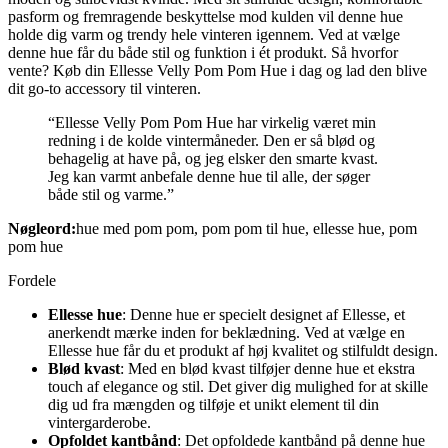
pasform og fremragende beskyttelse mod kulden vil denne hue
holde dig varm og trendy hele vinteren igennem. Ved at vælge
denne hue får du både stil og funktion i ét produkt. Så hvorfor
vente? Køb din Ellesse Velly Pom Pom Hue i dag og lad den blive
dit go-to accessory til vinteren.
“Ellesse Velly Pom Pom Hue har virkelig været min
redning i de kolde vintermåneder. Den er så blød og
behagelig at have på, og jeg elsker den smarte kvast.
Jeg kan varmt anbefale denne hue til alle, der søger
både stil og varme.”
Nøgleord:
hue med pom pom, pom pom til hue, ellesse hue, pom
pom hue
Fordele
Ellesse hue
: Denne hue er specielt designet af Ellesse, et
anerkendt mærke inden for beklædning. Ved at vælge en
Ellesse hue får du et produkt af høj kvalitet og stilfuldt design.
Blød kvast
: Med en blød kvast tilføjer denne hue et ekstra
touch af elegance og stil. Det giver dig mulighed for at skille
dig ud fra mængden og tilføje et unikt element til din
vintergarderobe.
Opfoldet kantbånd
: Det opfoldede kantbånd på denne hue