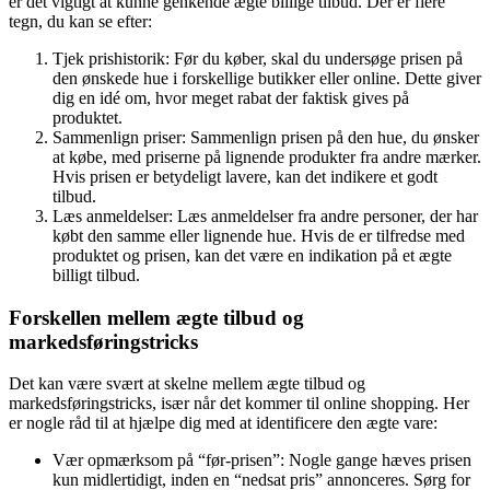
er det vigtigt at kunne genkende ægte billige tilbud. Der er flere
tegn, du kan se efter:
Tjek prishistorik: Før du køber, skal du undersøge prisen på
den ønskede hue i forskellige butikker eller online. Dette giver
dig en idé om, hvor meget rabat der faktisk gives på
produktet.
Sammenlign priser: Sammenlign prisen på den hue, du ønsker
at købe, med priserne på lignende produkter fra andre mærker.
Hvis prisen er betydeligt lavere, kan det indikere et godt
tilbud.
Læs anmeldelser: Læs anmeldelser fra andre personer, der har
købt den samme eller lignende hue. Hvis de er tilfredse med
produktet og prisen, kan det være en indikation på et ægte
billigt tilbud.
Forskellen mellem ægte tilbud og
markedsføringstricks
Det kan være svært at skelne mellem ægte tilbud og
markedsføringstricks, især når det kommer til online shopping. Her
er nogle råd til at hjælpe dig med at identificere den ægte vare:
Vær opmærksom på “før-prisen”: Nogle gange hæves prisen
kun midlertidigt, inden en “nedsat pris” annonceres. Sørg for