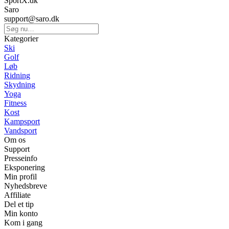
SportX.dk
Saro
support@saro.dk
Kategorier
Ski
Golf
Løb
Ridning
Skydning
Yoga
Fitness
Kost
Kampsport
Vandsport
Om os
Support
Presseinfo
Eksponering
Min profil
Nyhedsbreve
Affiliate
Del et tip
Min konto
Kom i gang