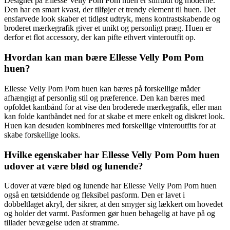
Designet på Ellesse Velly Pom Pom huen er stilfuldt og moderne.
Den har en smart kvast, der tilføjer et trendy element til huen. Det
ensfarvede look skaber et tidløst udtryk, mens kontrastskabende og
broderet mærkegrafik giver et unikt og personligt præg. Huen er
derfor et flot accessory, der kan pifte ethvert vinteroutfit op.
Hvordan kan man bære Ellesse Velly Pom Pom
huen?
Ellesse Velly Pom Pom huen kan bæres på forskellige måder
afhængigt af personlig stil og præference. Den kan bæres med
opfoldet kantbånd for at vise den broderede mærkegrafik, eller man
kan folde kantbåndet ned for at skabe et mere enkelt og diskret look.
Huen kan desuden kombineres med forskellige vinteroutfits for at
skabe forskellige looks.
Hvilke egenskaber har Ellesse Velly Pom Pom huen
udover at være blød og lunende?
Udover at være blød og lunende har Ellesse Velly Pom Pom huen
også en tætsiddende og fleksibel pasform. Den er lavet i
dobbeltlaget akryl, der sikrer, at den smyger sig lækkert om hovedet
og holder det varmt. Pasformen gør huen behagelig at have på og
tillader bevægelse uden at stramme.