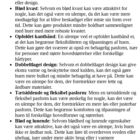
eller design.
Blød kvast
: Selvom en blød kvast kan være attraktivt for
nogle, kan det også være en ulempe, da det kan være mere
modtageligt for at blive beskadiget eller miste sin form over
tid. Dette kan gøre produktet mindre holdbart sammenlignet
med huer med mere robuste kvaster.
Opfoldet kantbånd
: En ulempe ved et opfoldet kantbånd er,
at det kan begrænse fleksibiliteten og tilpasningen af huen.
Dette kan gøre det sværere at opnå en behagelig pasform, især
for personer med større hovedstørrelser eller forskellige
hårtyper.
Dobbeltlaget design
: Selvom et dobbeltlaget design kan give
ekstra varme og beskyttelse mod kulden, kan det også gøre
huen mere bulket og mindre behagelig at have på. Dette kan
være en ulempe for dem, der foretrækker mere lette og
åndbare materialer.
Tætsiddende og fleksibel pasform
: Mens en tætsiddende og
fleksibel pasform kan være ønskelig for nogle, kan det være
en ulempe for dem, der foretrækker en mere løs eller justerbar
pasform. Dette kan begrænse komforten og tilpasningen af
huen til forskellige hovedformer og størrelser.
Blød og lunende
: Selvom blødhed og lunende egenskaber
kan være attraktive, kan det også være en ulempe, hvis huen
ikke er åndbar nok. Dette kan føre til overdreven sveden eller
ubehag, især under mere aktiv brug eller i varmere