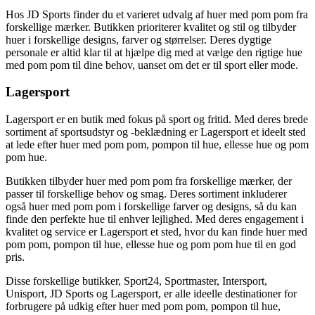
Hos JD Sports finder du et varieret udvalg af huer med pom pom fra
forskellige mærker. Butikken prioriterer kvalitet og stil og tilbyder
huer i forskellige designs, farver og størrelser. Deres dygtige
personale er altid klar til at hjælpe dig med at vælge den rigtige hue
med pom pom til dine behov, uanset om det er til sport eller mode.
Lagersport
Lagersport er en butik med fokus på sport og fritid. Med deres brede
sortiment af sportsudstyr og -beklædning er Lagersport et ideelt sted
at lede efter huer med pom pom, pompon til hue, ellesse hue og pom
pom hue.
Butikken tilbyder huer med pom pom fra forskellige mærker, der
passer til forskellige behov og smag. Deres sortiment inkluderer
også huer med pom pom i forskellige farver og designs, så du kan
finde den perfekte hue til enhver lejlighed. Med deres engagement i
kvalitet og service er Lagersport et sted, hvor du kan finde huer med
pom pom, pompon til hue, ellesse hue og pom pom hue til en god
pris.
Disse forskellige butikker, Sport24, Sportmaster, Intersport,
Unisport, JD Sports og Lagersport, er alle ideelle destinationer for
forbrugere på udkig efter huer med pom pom, pompon til hue,