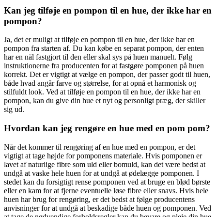
Kan jeg tilføje en pompon til en hue, der ikke har en
pompon?
Ja, det er muligt at tilføje en pompon til en hue, der ikke har en
pompon fra starten af. Du kan købe en separat pompon, der enten
har en nål fastgjort til den eller skal sys på huen manuelt. Følg
instruktionerne fra producenten for at fastgøre pomponen på huen
korrekt. Det er vigtigt at vælge en pompon, der passer godt til huen,
både hvad angår farve og størrelse, for at opnå et harmonisk og
stilfuldt look. Ved at tilføje en pompon til en hue, der ikke har en
pompon, kan du give din hue et nyt og personligt præg, der skiller
sig ud.
Hvordan kan jeg rengøre en hue med en pom pom?
Når det kommer til rengøring af en hue med en pompon, er det
vigtigt at tage højde for pomponens materiale. Hvis pomponen er
lavet af naturlige fibre som uld eller bomuld, kan det være bedst at
undgå at vaske hele huen for at undgå at ødelægge pomponen. I
stedet kan du forsigtigt rense pomponen ved at bruge en blød børste
eller en kam for at fjerne eventuelle løse fibre eller snavs. Hvis hele
huen har brug for rengøring, er det bedst at følge producentens
anvisninger for at undgå at beskadige både huen og pomponen. Ved
at tage de nødvendige forholdsregler kan du bevare og pleje din hue