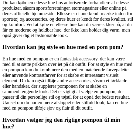
Du kan købe en ellesse hue hos autoriserede forhandlere af ellesse
produkter, såsom sportsforretninger, stormagasiner eller online på
deres officielle hjemmeside. Ellesse er et anerkendt mærke inden for
sportstøj og accessories, og deres huer er kendt for deres kvalitet, stil
og komfort. Ved at købe en ellesse hue kan du være sikker på, at du
får en moderne og holdbar hue, der ikke kun holder dig varm, men
også giver dig et fashionable look.
Hvordan kan jeg style en hue med en pom pom?
En hue med en pompon er en fantastisk accessory, der kan være
med til at sætte prikken over iet på dit outfit. For at style en hue med
en pompon kan du kombinere den med en matchende farvepalette
eller anvende kontrastfarver for at skabe et interessant visuelt
element. Du kan også tilføje andre accessories, såsom et tørklæde
eller handsker, der supplerer pomponen for at skabe en
sammenhængende look. Det er vigtigt at vælge en pompon, der
passer til din personlige stil og tøjstil for at opnå det bedste resultat.
Uanset om du har en mere afslappet eller stilfuld look, kan en hue
med en pompon tilføje sjov og flair til dit outfit.
Hvordan vælger jeg den rigtige pompon til min
hue?