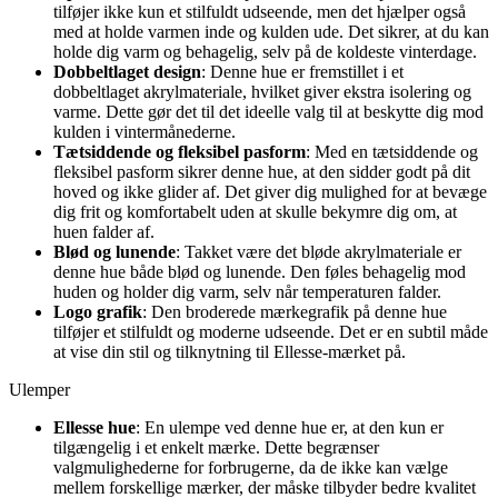
tilføjer ikke kun et stilfuldt udseende, men det hjælper også
med at holde varmen inde og kulden ude. Det sikrer, at du kan
holde dig varm og behagelig, selv på de koldeste vinterdage.
Dobbeltlaget design
: Denne hue er fremstillet i et
dobbeltlaget akrylmateriale, hvilket giver ekstra isolering og
varme. Dette gør det til det ideelle valg til at beskytte dig mod
kulden i vintermånederne.
Tætsiddende og fleksibel pasform
: Med en tætsiddende og
fleksibel pasform sikrer denne hue, at den sidder godt på dit
hoved og ikke glider af. Det giver dig mulighed for at bevæge
dig frit og komfortabelt uden at skulle bekymre dig om, at
huen falder af.
Blød og lunende
: Takket være det bløde akrylmateriale er
denne hue både blød og lunende. Den føles behagelig mod
huden og holder dig varm, selv når temperaturen falder.
Logo grafik
: Den broderede mærkegrafik på denne hue
tilføjer et stilfuldt og moderne udseende. Det er en subtil måde
at vise din stil og tilknytning til Ellesse-mærket på.
Ulemper
Ellesse hue
: En ulempe ved denne hue er, at den kun er
tilgængelig i et enkelt mærke. Dette begrænser
valgmulighederne for forbrugerne, da de ikke kan vælge
mellem forskellige mærker, der måske tilbyder bedre kvalitet