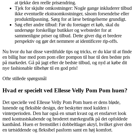
at tjekke den reelle prisændring.
Tjek for skjulte omkostninger: Nogle gange inkluderer tilbud
ikke eventuelle ekstraomkostninger, såsom forsendelse eller
produkttilpasning. Sørg for at læse betingelserne grundigt.
Søg efter andre tilbud: Før du foretager et køb, skal du
undersøge forskellige butikker og websteder for at
sammenligne priser og tilbud. Dette giver dig et bredere
perspektiv og gør det nemmere at identificere rip-offs.
Nu hvor du har disse værdifulde tips og tricks, er du klar til at finde
en billig hue med pom pom eller pompon til hue til den bedste pris
på markedet. Gå på jagt efter de bedste tilbud, og nyd at købe dit
nye fashionable tilbehør til en god pris!
Ofte stillede spørgsmål
Hvad er specielt ved Ellesse Velly Pom Pom huen?
Det specielle ved Ellesse Velly Pom Pom huen er dens bløde,
lunende og fleksible design, der beskytter mod kulden i
vinterperioden. Den har også en smart kvast og et ensfarvet look
med kontrastskabende og broderet mærkegrafik på det opfoldede
kantbånd. Huen er fremstillet i dobbeltlaget akryl, hvilket giver den
en tætsiddende og fleksibel pasform samt en høj komfort.