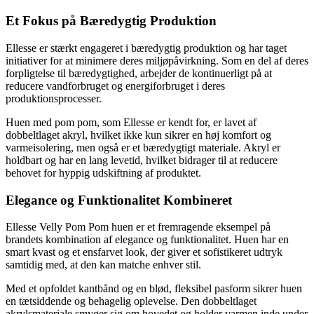
Et Fokus på Bæredygtig Produktion
Ellesse er stærkt engageret i bæredygtig produktion og har taget
initiativer for at minimere deres miljøpåvirkning. Som en del af deres
forpligtelse til bæredygtighed, arbejder de kontinuerligt på at
reducere vandforbruget og energiforbruget i deres
produktionsprocesser.
Huen med pom pom, som Ellesse er kendt for, er lavet af
dobbeltlaget akryl, hvilket ikke kun sikrer en høj komfort og
varmeisolering, men også er et bæredygtigt materiale. Akryl er
holdbart og har en lang levetid, hvilket bidrager til at reducere
behovet for hyppig udskiftning af produktet.
Elegance og Funktionalitet Kombineret
Ellesse Velly Pom Pom huen er et fremragende eksempel på
brandets kombination af elegance og funktionalitet. Huen har en
smart kvast og et ensfarvet look, der giver et sofistikeret udtryk
samtidig med, at den kan matche enhver stil.
Med et opfoldet kantbånd og en blød, fleksibel pasform sikrer huen
en tætsiddende og behagelig oplevelse. Den dobbeltlaget
akrylsmateriale smyger sig om hovedet og holder varmen inde under