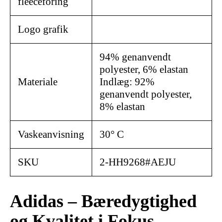
fleeceforing
Logo grafik
94% genanvendt
polyester, 6% elastan
Materiale
Indlæg: 92%
genanvendt polyester,
8% elastan
Vaskeanvisning
30° C
SKU
2-HH9268#AEJU
Adidas – Bæredygtighed
og Kvalitet i Fokus