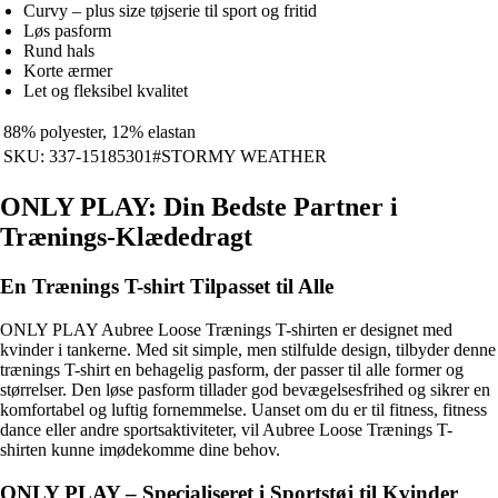
Curvy – plus size tøjserie til sport og fritid
Løs pasform
Rund hals
Korte ærmer
Let og fleksibel kvalitet
88% polyester, 12% elastan
SKU: 337-15185301#STORMY WEATHER
ONLY PLAY: Din Bedste Partner i
Trænings-Klædedragt
En Trænings T-shirt Tilpasset til Alle
ONLY PLAY Aubree Loose Trænings T-shirten er designet med
kvinder i tankerne. Med sit simple, men stilfulde design, tilbyder denne
trænings T-shirt en behagelig pasform, der passer til alle former og
størrelser. Den løse pasform tillader god bevægelsesfrihed og sikrer en
komfortabel og luftig fornemmelse. Uanset om du er til fitness, fitness
dance eller andre sportsaktiviteter, vil Aubree Loose Trænings T-
shirten kunne imødekomme dine behov.
ONLY PLAY – Specialiseret i Sportstøj til Kvinder