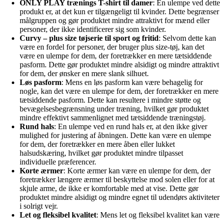
ONLY PLAY trænings T-shirt til damer
: En ulempe ved dette
produkt er, at det kun er tilgængeligt til kvinder. Dette begrænser
målgruppen og gør produktet mindre attraktivt for mænd eller
personer, der ikke identificerer sig som kvinder.
Curvy – plus size tøjserie til sport og fritid
: Selvom dette kan
være en fordel for personer, der bruger plus size-tøj, kan det
være en ulempe for dem, der foretrækker en mere tætsiddende
pasform. Dette gør produktet mindre alsidigt og mindre attraktivt
for dem, der ønsker en mere slank silhuet.
Løs pasform
: Mens en løs pasform kan være behagelig for
nogle, kan det være en ulempe for dem, der foretrækker en mere
tætsiddende pasform. Dette kan resultere i mindre støtte og
bevægelsesbegrænsning under træning, hvilket gør produktet
mindre effektivt sammenlignet med tætsiddende træningstøj.
Rund hals
: En ulempe ved en rund hals er, at den ikke giver
mulighed for justering af åbningen. Dette kan være en ulempe
for dem, der foretrækker en mere åben eller lukket
halsudskæring, hvilket gør produktet mindre tilpasset
individuelle præferencer.
Korte ærmer
: Korte ærmer kan være en ulempe for dem, der
foretrækker længere ærmer til beskyttelse mod solen eller for at
skjule arme, de ikke er komfortable med at vise. Dette gør
produktet mindre alsidigt og mindre egnet til udendørs aktiviteter
i solrigt vejr.
Let og fleksibel kvalitet
: Mens let og fleksibel kvalitet kan være