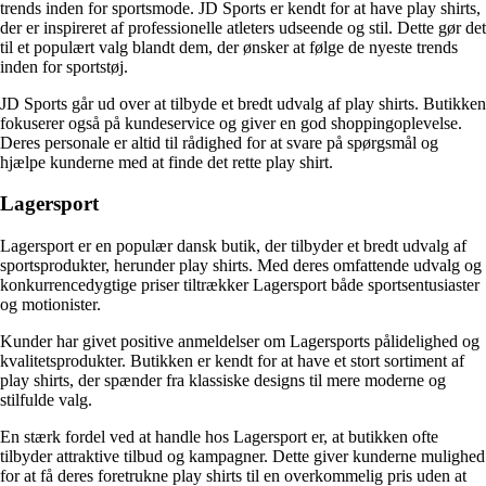
trends inden for sportsmode. JD Sports er kendt for at have play shirts,
der er inspireret af professionelle atleters udseende og stil. Dette gør det
til et populært valg blandt dem, der ønsker at følge de nyeste trends
inden for sportstøj.
JD Sports går ud over at tilbyde et bredt udvalg af play shirts. Butikken
fokuserer også på kundeservice og giver en god shoppingoplevelse.
Deres personale er altid til rådighed for at svare på spørgsmål og
hjælpe kunderne med at finde det rette play shirt.
Lagersport
Lagersport er en populær dansk butik, der tilbyder et bredt udvalg af
sportsprodukter, herunder play shirts. Med deres omfattende udvalg og
konkurrencedygtige priser tiltrækker Lagersport både sportsentusiaster
og motionister.
Kunder har givet positive anmeldelser om Lagersports pålidelighed og
kvalitetsprodukter. Butikken er kendt for at have et stort sortiment af
play shirts, der spænder fra klassiske designs til mere moderne og
stilfulde valg.
En stærk fordel ved at handle hos Lagersport er, at butikken ofte
tilbyder attraktive tilbud og kampagner. Dette giver kunderne mulighed
for at få deres foretrukne play shirts til en overkommelig pris uden at