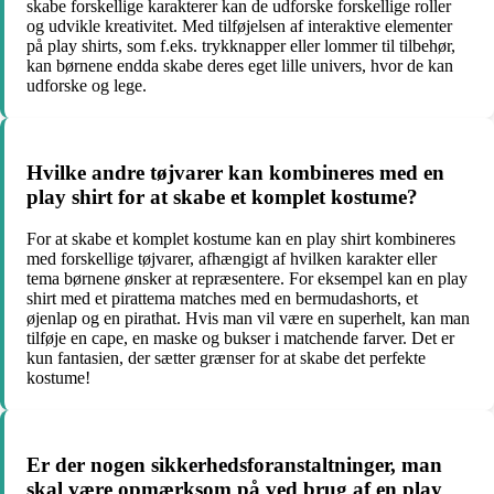
skabe forskellige karakterer kan de udforske forskellige roller
og udvikle kreativitet. Med tilføjelsen af ​​interaktive elementer
på play shirts, som f.eks. trykknapper eller lommer til tilbehør,
kan børnene endda skabe deres eget lille univers, hvor de kan
udforske og lege.
Hvilke andre tøjvarer kan kombineres med en
play shirt for at skabe et komplet kostume?
For at skabe et komplet kostume kan en play shirt kombineres
med forskellige tøjvarer, afhængigt af hvilken karakter eller
tema børnene ønsker at repræsentere. For eksempel kan en play
shirt med et pirattema matches med en bermudashorts, et
øjenlap og en pirathat. Hvis man vil være en superhelt, kan man
tilføje en cape, en maske og bukser i matchende farver. Det er
kun fantasien, der sætter grænser for at skabe det perfekte
kostume!
Er der nogen sikkerhedsforanstaltninger, man
skal være opmærksom på ved brug af en play