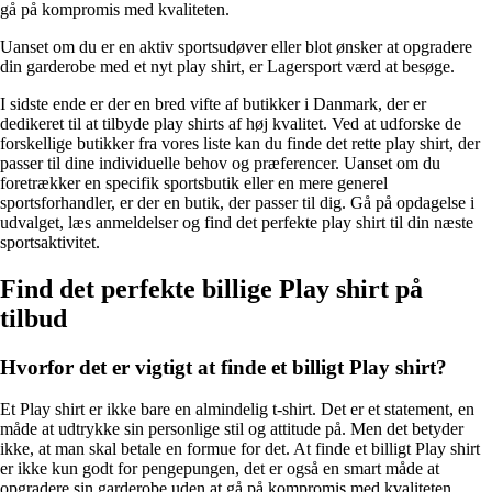
gå på kompromis med kvaliteten.
Uanset om du er en aktiv sportsudøver eller blot ønsker at opgradere
din garderobe med et nyt play shirt, er Lagersport værd at besøge.
I sidste ende er der en bred vifte af butikker i Danmark, der er
dedikeret til at tilbyde play shirts af høj kvalitet. Ved at udforske de
forskellige butikker fra vores liste kan du finde det rette play shirt, der
passer til dine individuelle behov og præferencer. Uanset om du
foretrækker en specifik sportsbutik eller en mere generel
sportsforhandler, er der en butik, der passer til dig. Gå på opdagelse i
udvalget, læs anmeldelser og find det perfekte play shirt til din næste
sportsaktivitet.
Find det perfekte billige Play shirt på
tilbud
Hvorfor det er vigtigt at finde et billigt Play shirt?
Et Play shirt er ikke bare en almindelig t-shirt. Det er et statement, en
måde at udtrykke sin personlige stil og attitude på. Men det betyder
ikke, at man skal betale en formue for det. At finde et billigt Play shirt
er ikke kun godt for pengepungen, det er også en smart måde at
opgradere sin garderobe uden at gå på kompromis med kvaliteten.