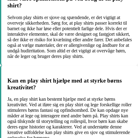
shirt?
Selvom play shirts er sjove og spændende, er det vigtigt at
overveje sikkerheden. Sørg for, at play shirts passer korrekt til
barnet og ikke har løse eller potentielt farlige dele. Hvis der er
interaktive elementer, skal de være designet og fastgjort sikkert,
så der ikke er risiko for kvælning eller andre farer. Det anbefales
også at vælge materialer, der er allergivenlige og åndbare for at
undgå hudirritation. Som altid er det vigtigt at overvåge børn,
når de leger og bruger deres play shirts.
Kan en play shirt hjælpe med at styrke børns
kreativitet?
Ja, en play shirt kan bestemt hjælpe med at styrke børns
kreativitet. Ved at iføre sig en play shirt og lege forskellige roller
stimuleres børns fantasi og opfindsomhed. De kan opdage nye
måder at lege og interagere med andre børn på. Play shirts kan
også tilskynde til storytelling og rollespil, hvor børn kan skabe
deres egne historier og karakterer. Ved at understøtte denne
kreative udfoldelse kan play shirts give en sjov og stimulerende
oplevelse for børnene.