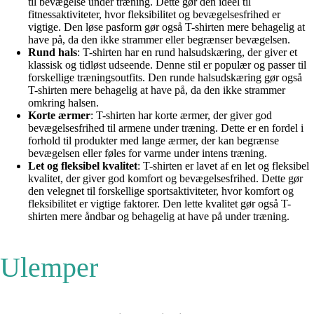
til bevægelse under træning. Dette gør den ideel til
fitnessaktiviteter, hvor fleksibilitet og bevægelsesfrihed er
vigtige. Den løse pasform gør også T-shirten mere behagelig at
have på, da den ikke strammer eller begrænser bevægelsen.
Rund hals
: T-shirten har en rund halsudskæring, der giver et
klassisk og tidløst udseende. Denne stil er populær og passer til
forskellige træningsoutfits. Den runde halsudskæring gør også
T-shirten mere behagelig at have på, da den ikke strammer
omkring halsen.
Korte ærmer
: T-shirten har korte ærmer, der giver god
bevægelsesfrihed til armene under træning. Dette er en fordel i
forhold til produkter med lange ærmer, der kan begrænse
bevægelsen eller føles for varme under intens træning.
Let og fleksibel kvalitet
: T-shirten er lavet af en let og fleksibel
kvalitet, der giver god komfort og bevægelsesfrihed. Dette gør
den velegnet til forskellige sportsaktiviteter, hvor komfort og
fleksibilitet er vigtige faktorer. Den lette kvalitet gør også T-
shirten mere åndbar og behagelig at have på under træning.
Ulemper