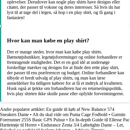
oplevelser. Derudover kan nogle play shirts have designs eller
citater, der passer til voksne og deres interesser. Så hvis du har
lyst til at tage del i legen, så hop i en play shirt, og få gang i
fantasien!
Hvor kan man købe en play shirt?
Der er mange steder, hvor man kan købe play shirts.
Børnetøjsbutikker, legetøjsforretninger og online forhandlere er
fremragende muligheder. Det er en god idé at undersøge
forskellige mærker og designs for at finde den rette play shirt,
der passer til ens præferencer og budget. Online forhandlere kan
tilbyde et bredt udvalg af play shirts, og man kan læse
anmeldelser fra tidligere købere for at få et indtryk af kvaliteten.
Husk også at tjekke om forhandleren har en returneringspolitik,
hvis play shirten ikke skulle passe eller opfylde forventningerne.
Andre populære artikler:
En guide til køb af New Balance 574
Sneakers Dame
•
Alt du skal vide om Puma Cage Fodbold
•
Garmin
Forerunner 255S Basic GPS Pulsur
•
En In-depth Guide til Ellesse Pac
Hættetrøje til Herrer
•
Endurance Zenta 3/4 Løbetights Dame – Let,