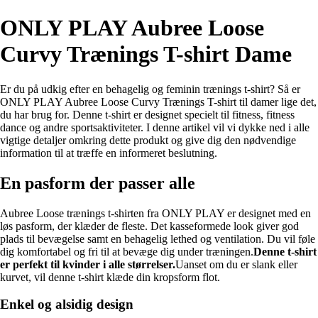
ONLY PLAY Aubree Loose
Curvy Trænings T-shirt Dame
Er du på udkig efter en behagelig og feminin trænings t-shirt? Så er
ONLY PLAY Aubree Loose Curvy Trænings T-shirt til damer lige det,
du har brug for. Denne t-shirt er designet specielt til fitness, fitness
dance og andre sportsaktiviteter. I denne artikel vil vi dykke ned i alle
vigtige detaljer omkring dette produkt og give dig den nødvendige
information til at træffe en informeret beslutning.
En pasform der passer alle
Aubree Loose trænings t-shirten fra ONLY PLAY er designet med en
løs pasform, der klæder de fleste. Det kasseformede look giver god
plads til bevægelse samt en behagelig lethed og ventilation. Du vil føle
dig komfortabel og fri til at bevæge dig under træningen.
Denne t-shirt
er perfekt til kvinder i alle størrelser.
Uanset om du er slank eller
kurvet, vil denne t-shirt klæde din kropsform flot.
Enkel og alsidig design