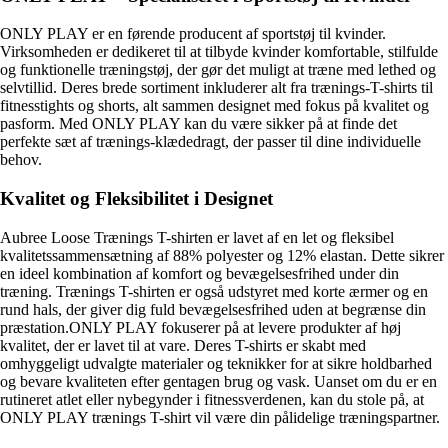
ONLY PLAY er en førende producent af sportstøj til kvinder.
Virksomheden er dedikeret til at tilbyde kvinder komfortable, stilfulde
og funktionelle træningstøj, der gør det muligt at træne med lethed og
selvtillid. Deres brede sortiment inkluderer alt fra trænings-T-shirts til
fitnesstights og shorts, alt sammen designet med fokus på kvalitet og
pasform. Med ONLY PLAY kan du være sikker på at finde det
perfekte sæt af trænings-klædedragt, der passer til dine individuelle
behov.
Kvalitet og Fleksibilitet i Designet
Aubree Loose Trænings T-shirten er lavet af en let og fleksibel
kvalitetssammensætning af 88% polyester og 12% elastan. Dette sikrer
en ideel kombination af komfort og bevægelsesfrihed under din
træning. Trænings T-shirten er også udstyret med korte ærmer og en
rund hals, der giver dig fuld bevægelsesfrihed uden at begrænse din
præstation.ONLY PLAY fokuserer på at levere produkter af høj
kvalitet, der er lavet til at vare. Deres T-shirts er skabt med
omhyggeligt udvalgte materialer og teknikker for at sikre holdbarhed
og bevare kvaliteten efter gentagen brug og vask. Uanset om du er en
rutineret atlet eller nybegynder i fitnessverdenen, kan du stole på, at
ONLY PLAY trænings T-shirt vil være din pålidelige træningspartner.