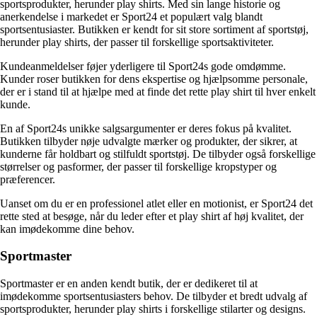
sportsprodukter, herunder play shirts. Med sin lange historie og
anerkendelse i markedet er Sport24 et populært valg blandt
sportsentusiaster. Butikken er kendt for sit store sortiment af sportstøj,
herunder play shirts, der passer til forskellige sportsaktiviteter.
Kundeanmeldelser føjer yderligere til Sport24s gode omdømme.
Kunder roser butikken for dens ekspertise og hjælpsomme personale,
der er i stand til at hjælpe med at finde det rette play shirt til hver enkelt
kunde.
En af Sport24s unikke salgsargumenter er deres fokus på kvalitet.
Butikken tilbyder nøje udvalgte mærker og produkter, der sikrer, at
kunderne får holdbart og stilfuldt sportstøj. De tilbyder også forskellige
størrelser og pasformer, der passer til forskellige kropstyper og
præferencer.
Uanset om du er en professionel atlet eller en motionist, er Sport24 det
rette sted at besøge, når du leder efter et play shirt af høj kvalitet, der
kan imødekomme dine behov.
Sportmaster
Sportmaster er en anden kendt butik, der er dedikeret til at
imødekomme sportsentusiasters behov. De tilbyder et bredt udvalg af
sportsprodukter, herunder play shirts i forskellige stilarter og designs.