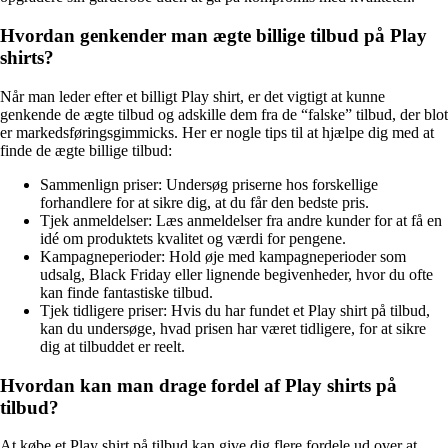
Hvordan genkender man ægte billige tilbud på Play
shirts?
Når man leder efter et billigt Play shirt, er det vigtigt at kunne
genkende de ægte tilbud og adskille dem fra de “falske” tilbud, der blot
er markedsføringsgimmicks. Her er nogle tips til at hjælpe dig med at
finde de ægte billige tilbud:
Sammenlign priser: Undersøg priserne hos forskellige
forhandlere for at sikre dig, at du får den bedste pris.
Tjek anmeldelser: Læs anmeldelser fra andre kunder for at få en
idé om produktets kvalitet og værdi for pengene.
Kampagneperioder: Hold øje med kampagneperioder som
udsalg, Black Friday eller lignende begivenheder, hvor du ofte
kan finde fantastiske tilbud.
Tjek tidligere priser: Hvis du har fundet et Play shirt på tilbud,
kan du undersøge, hvad prisen har været tidligere, for at sikre
dig at tilbuddet er reelt.
Hvordan kan man drage fordel af Play shirts på
tilbud?
At købe et Play shirt på tilbud kan give dig flere fordele ud over at