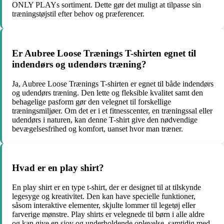
ONLY PLAYs sortiment. Dette gør det muligt at tilpasse sin
træningstøjstil efter behov og præferencer.
Er Aubree Loose Trænings T-shirten egnet til
indendørs og udendørs træning?
Ja, Aubree Loose Trænings T-shirten er egnet til både indendørs
og udendørs træning. Den lette og fleksible kvalitet samt den
behagelige pasform gør den velegnet til forskellige
træningsmiljøer. Om det er i et fitnesscenter, en træningssal eller
udendørs i naturen, kan denne T-shirt give den nødvendige
bevægelsesfrihed og komfort, uanset hvor man træner.
Hvad er en play shirt?
En play shirt er en type t-shirt, der er designet til at tilskynde
legesyge og kreativitet. Den kan have specielle funktioner,
såsom interaktive elementer, skjulte lommer til legetøj eller
farverige mønstre. Play shirts er velegnede til børn i alle aldre
og kan give en sjov og underholdende oplevelse, samtidig med