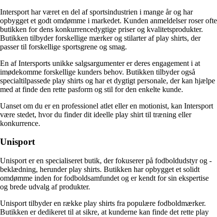
Intersport har været en del af sportsindustrien i mange år og har
opbygget et godt omdømme i markedet. Kunden anmeldelser roser ofte
butikken for dens konkurrencedygtige priser og kvalitetsprodukter.
Butikken tilbyder forskellige mærker og stilarter af play shirts, der
passer til forskellige sportsgrene og smag.
En af Intersports unikke salgsargumenter er deres engagement i at
imødekomme forskellige kunders behov. Butikken tilbyder også
specialtilpassede play shirts og har et dygtigt personale, der kan hjælpe
med at finde den rette pasform og stil for den enkelte kunde.
Uanset om du er en professionel atlet eller en motionist, kan Intersport
være stedet, hvor du finder dit ideelle play shirt til træning eller
konkurrence.
Unisport
Unisport er en specialiseret butik, der fokuserer på fodboldudstyr og -
beklædning, herunder play shirts. Butikken har opbygget et solidt
omdømme inden for fodboldsamfundet og er kendt for sin ekspertise
og brede udvalg af produkter.
Unisport tilbyder en række play shirts fra populære fodboldmærker.
Butikken er dedikeret til at sikre, at kunderne kan finde det rette play