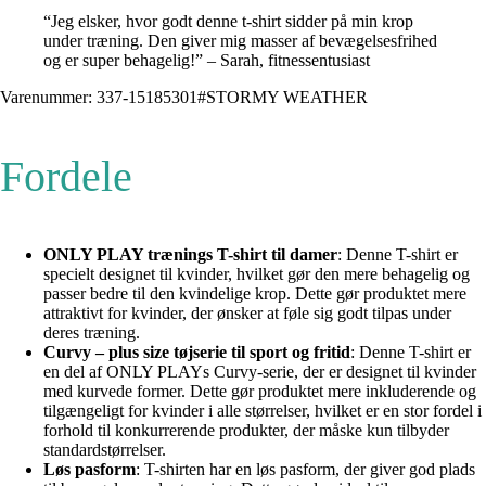
“Jeg elsker, hvor godt denne t-shirt sidder på min krop
under træning. Den giver mig masser af bevægelsesfrihed
og er super behagelig!” – Sarah, fitnessentusiast
Varenummer: 337-15185301#STORMY WEATHER
Fordele
ONLY PLAY trænings T-shirt til damer
: Denne T-shirt er
specielt designet til kvinder, hvilket gør den mere behagelig og
passer bedre til den kvindelige krop. Dette gør produktet mere
attraktivt for kvinder, der ønsker at føle sig godt tilpas under
deres træning.
Curvy – plus size tøjserie til sport og fritid
: Denne T-shirt er
en del af ONLY PLAYs Curvy-serie, der er designet til kvinder
med kurvede former. Dette gør produktet mere inkluderende og
tilgængeligt for kvinder i alle størrelser, hvilket er en stor fordel i
forhold til konkurrerende produkter, der måske kun tilbyder
standardstørrelser.
Løs pasform
: T-shirten har en løs pasform, der giver god plads