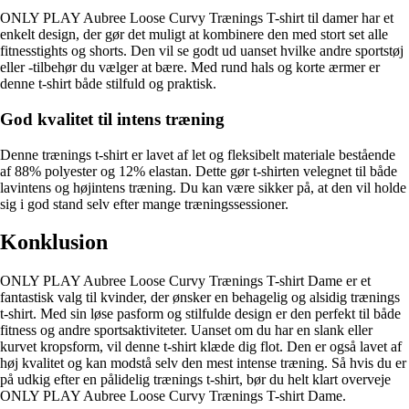
ONLY PLAY Aubree Loose Curvy Trænings T-shirt til damer har et
enkelt design, der gør det muligt at kombinere den med stort set alle
fitnesstights og shorts. Den vil se godt ud uanset hvilke andre sportstøj
eller -tilbehør du vælger at bære. Med rund hals og korte ærmer er
denne t-shirt både stilfuld og praktisk.
God kvalitet til intens træning
Denne trænings t-shirt er lavet af let og fleksibelt materiale bestående
af 88% polyester og 12% elastan. Dette gør t-shirten velegnet til både
lavintens og højintens træning. Du kan være sikker på, at den vil holde
sig i god stand selv efter mange træningssessioner.
Konklusion
ONLY PLAY Aubree Loose Curvy Trænings T-shirt Dame er et
fantastisk valg til kvinder, der ønsker en behagelig og alsidig trænings
t-shirt. Med sin løse pasform og stilfulde design er den perfekt til både
fitness og andre sportsaktiviteter. Uanset om du har en slank eller
kurvet kropsform, vil denne t-shirt klæde dig flot. Den er også lavet af
høj kvalitet og kan modstå selv den mest intense træning. Så hvis du er
på udkig efter en pålidelig trænings t-shirt, bør du helt klart overveje
ONLY PLAY Aubree Loose Curvy Trænings T-shirt Dame.