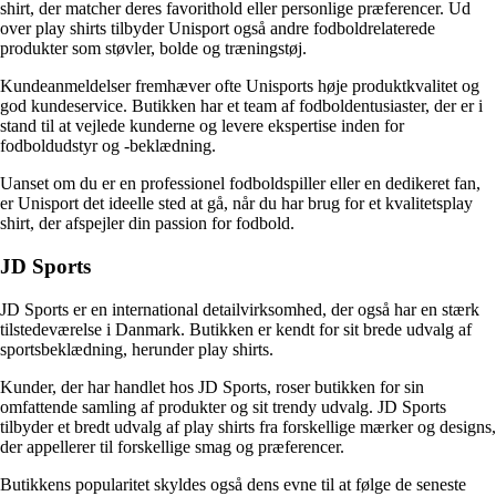
shirt, der matcher deres favorithold eller personlige præferencer. Ud
over play shirts tilbyder Unisport også andre fodboldrelaterede
produkter som støvler, bolde og træningstøj.
Kundeanmeldelser fremhæver ofte Unisports høje produktkvalitet og
god kundeservice. Butikken har et team af fodboldentusiaster, der er i
stand til at vejlede kunderne og levere ekspertise inden for
fodboldudstyr og -beklædning.
Uanset om du er en professionel fodboldspiller eller en dedikeret fan,
er Unisport det ideelle sted at gå, når du har brug for et kvalitetsplay
shirt, der afspejler din passion for fodbold.
JD Sports
JD Sports er en international detailvirksomhed, der også har en stærk
tilstedeværelse i Danmark. Butikken er kendt for sit brede udvalg af
sportsbeklædning, herunder play shirts.
Kunder, der har handlet hos JD Sports, roser butikken for sin
omfattende samling af produkter og sit trendy udvalg. JD Sports
tilbyder et bredt udvalg af play shirts fra forskellige mærker og designs,
der appellerer til forskellige smag og præferencer.
Butikkens popularitet skyldes også dens evne til at følge de seneste