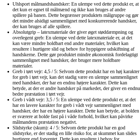
Uhlsport målmandshandsker: En ulempe ved dette produkt er, at
det kun er egnet til målmænd og ikke kan bruges af andre
spillere på banen. Dette begrænser produktets målgruppe og gør
det mindre alsidigt sammenlignet med konkurrerende handsker,
der kan bruges af alle spillere.
Absolutgrip – latexmateriale der giver øget støddæmpning og
overlegent greb: En ulempe ved dette latexmateriale er, at det
kan være mindre holdbart end andre materialer, hvilket kan
resultere i hurtigere slid og behov for hyppigere udskiftning af
handskerne. Dette gør produktet mindre økonomisk fordelagtigt
sammenlignet med handsker, der bruger mere holdbare
materialer.
Greb i tørt vejr: 4,5 / 5: Selvom dette produkt har en høj karakter
for greb i tørt vejr, kan det stadig være en ulempe sammenlignet
med handsker, der har en endnu højere karakter. Dette kan
betyde, at der er andre handsker på markedet, der giver en endnu
bedre præstation i tørt vejr.
Greb i vådt vejr: 3,5 / 5: En ulempe ved dette produkt er, at det
har en lavere karakter for greb i vådt vejr sammenlignet med
handsker, der har en højere karakter. Dette kan betyde, at bolden
er sværere at holde fast på i våde forhold, hvilket kan påvirke
målmandens præstation negativt.
Slidstyrke (skum): 4 / 5: Selvom dette produkt har en god
slidstyrke, er der stadig en lille risiko for, at skummet kan slides
hurtigere end forventet. Dette kan resultere i behov for