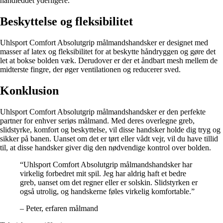
håndleddet yderligere.
Beskyttelse og fleksibilitet
Uhlsport Comfort Absolutgrip målmandshandsker er designet med
masser af latex og fleksibilitet for at beskytte håndryggen og gøre det
let at bokse bolden væk. Derudover er der et åndbart mesh mellem de
midterste fingre, der øger ventilationen og reducerer sved.
Konklusion
Uhlsport Comfort Absolutgrip målmandshandsker er den perfekte
partner for enhver seriøs målmand. Med deres overlegne greb,
slidstyrke, komfort og beskyttelse, vil disse handsker holde dig tryg og
sikker på banen. Uanset om det er tørt eller vådt vejr, vil du have tillid
til, at disse handsker giver dig den nødvendige kontrol over bolden.
“Uhlsport Comfort Absolutgrip målmandshandsker har
virkelig forbedret mit spil. Jeg har aldrig haft et bedre
greb, uanset om det regner eller er solskin. Slidstyrken er
også utrolig, og handskerne føles virkelig komfortable.”
– Peter, erfaren målmand