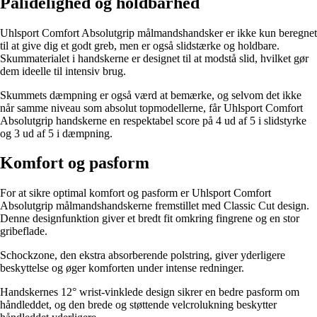
Pålidelighed og holdbarhed
Uhlsport Comfort Absolutgrip målmandshandsker er ikke kun beregnet
til at give dig et godt greb, men er også slidstærke og holdbare.
Skummaterialet i handskerne er designet til at modstå slid, hvilket gør
dem ideelle til intensiv brug.
Skummets dæmpning er også værd at bemærke, og selvom det ikke
når samme niveau som absolut topmodellerne, får Uhlsport Comfort
Absolutgrip handskerne en respektabel score på 4 ud af 5 i slidstyrke
og 3 ud af 5 i dæmpning.
Komfort og pasform
For at sikre optimal komfort og pasform er Uhlsport Comfort
Absolutgrip målmandshandskerne fremstillet med Classic Cut design.
Denne designfunktion giver et bredt fit omkring fingrene og en stor
gribeflade.
Schockzone, den ekstra absorberende polstring, giver yderligere
beskyttelse og øger komforten under intense redninger.
Handskernes 12° wrist-vinklede design sikrer en bedre pasform om
håndleddet, og den brede og støttende velcrolukning beskytter