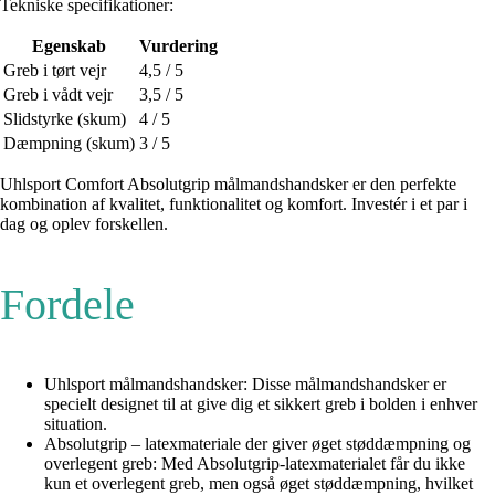
Tekniske specifikationer:
Egenskab
Vurdering
Greb i tørt vejr
4,5 / 5
Greb i vådt vejr
3,5 / 5
Slidstyrke (skum)
4 / 5
Dæmpning (skum)
3 / 5
Uhlsport Comfort Absolutgrip målmandshandsker er den perfekte
kombination af kvalitet, funktionalitet og komfort. Investér i et par i
dag og oplev forskellen.
Fordele
Uhlsport målmandshandsker: Disse målmandshandsker er
specielt designet til at give dig et sikkert greb i bolden i enhver
situation.
Absolutgrip – latexmateriale der giver øget støddæmpning og
overlegent greb: Med Absolutgrip-latexmaterialet får du ikke
kun et overlegent greb, men også øget støddæmpning, hvilket