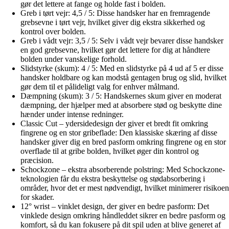
gør det lettere at fange og holde fast i bolden.
Greb i tørt vejr: 4,5 / 5: Disse handsker har en fremragende
grebsevne i tørt vejr, hvilket giver dig ekstra sikkerhed og
kontrol over bolden.
Greb i vådt vejr: 3,5 / 5: Selv i vådt vejr bevarer disse handsker
en god grebsevne, hvilket gør det lettere for dig at håndtere
bolden under vanskelige forhold.
Slidstyrke (skum): 4 / 5: Med en slidstyrke på 4 ud af 5 er disse
handsker holdbare og kan modstå gentagen brug og slid, hvilket
gør dem til et pålideligt valg for enhver målmand.
Dæmpning (skum): 3 / 5: Handskernes skum giver en moderat
dæmpning, der hjælper med at absorbere stød og beskytte dine
hænder under intense redninger.
Classic Cut – ydersidedesign der giver et bredt fit omkring
fingrene og en stor gribeflade: Den klassiske skæring af disse
handsker giver dig en bred pasform omkring fingrene og en stor
overflade til at gribe bolden, hvilket øger din kontrol og
præcision.
Schockzone – ekstra absorberende polstring: Med Schockzone-
teknologien får du ekstra beskyttelse og stødabsorbering i
områder, hvor det er mest nødvendigt, hvilket minimerer risikoen
for skader.
12° wrist – vinklet design, der giver en bedre pasform: Det
vinklede design omkring håndleddet sikrer en bedre pasform og
komfort, så du kan fokusere på dit spil uden at blive generet af