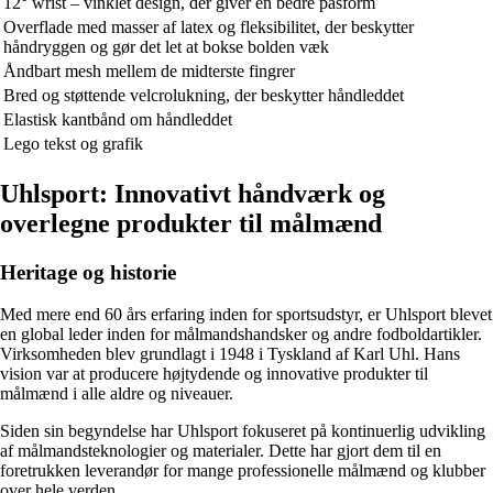
12° wrist – vinklet design, der giver en bedre pasform
Overflade med masser af latex og fleksibilitet, der beskytter
håndryggen og gør det let at bokse bolden væk
Åndbart mesh mellem de midterste fingrer
Bred og støttende velcrolukning, der beskytter håndleddet
Elastisk kantbånd om håndleddet
Lego tekst og grafik
Uhlsport: Innovativt håndværk og
overlegne produkter til målmænd
Heritage og historie
Med mere end 60 års erfaring inden for sportsudstyr, er Uhlsport blevet
en global leder inden for målmandshandsker og andre fodboldartikler.
Virksomheden blev grundlagt i 1948 i Tyskland af Karl Uhl. Hans
vision var at producere højtydende og innovative produkter til
målmænd i alle aldre og niveauer.
Siden sin begyndelse har Uhlsport fokuseret på kontinuerlig udvikling
af målmandsteknologier og materialer. Dette har gjort dem til en
foretrukken leverandør for mange professionelle målmænd og klubber
over hele verden.