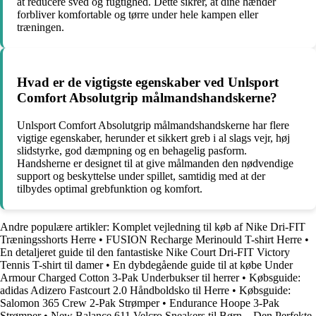
at reducere sved og fugtighed. Dette sikrer, at dine hænder
forbliver komfortable og tørre under hele kampen eller
træningen.
Hvad er de vigtigste egenskaber ved Unlsport
Comfort Absolutgrip målmandshandskerne?
Unlsport Comfort Absolutgrip målmandshandskerne har flere
vigtige egenskaber, herunder et sikkert greb i al slags vejr, høj
slidstyrke, god dæmpning og en behagelig pasform.
Handsherne er designet til at give målmanden den nødvendige
support og beskyttelse under spillet, samtidig med at der
tilbydes optimal grebfunktion og komfort.
Andre populære artikler:
Komplet vejledning til køb af Nike Dri-FIT
Træningsshorts Herre
•
FUSION Recharge Merinould T-shirt Herre
•
En detaljeret guide til den fantastiske Nike Court Dri-FIT Victory
Tennis T-shirt til damer
•
En dybdegående guide til at købe Under
Armour Charged Cotton 3-Pak Underbukser til herrer
•
Købsguide:
adidas Adizero Fastcourt 2.0 Håndboldsko til Herre
•
Købsguide:
Salomon 365 Crew 2-Pak Strømper
•
Endurance Hoope 3-Pak
Strømper
•
New Balance 611 Velcro Sneakers til Børn – Den Perfekte