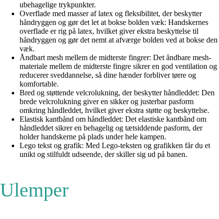
ubehagelige trykpunkter.
Overflade med masser af latex og fleksibilitet, der beskytter
håndryggen og gør det let at bokse bolden væk: Handskernes
overflade er rig på latex, hvilket giver ekstra beskyttelse til
håndryggen og gør det nemt at afværge bolden ved at bokse den
væk.
Åndbart mesh mellem de midterste fingrer: Det åndbare mesh-
materiale mellem de midterste fingre sikrer en god ventilation og
reducerer sveddannelse, så dine hænder forbliver tørre og
komfortable.
Bred og støttende velcrolukning, der beskytter håndleddet: Den
brede velcrolukning giver en sikker og justerbar pasform
omkring håndleddet, hvilket giver ekstra støtte og beskyttelse.
Elastisk kantbånd om håndleddet: Det elastiske kantbånd om
håndleddet sikrer en behagelig og tætsiddende pasform, der
holder handskerne på plads under hele kampen.
Lego tekst og grafik: Med Lego-teksten og grafikken får du et
unikt og stilfuldt udseende, der skiller sig ud på banen.
Ulemper