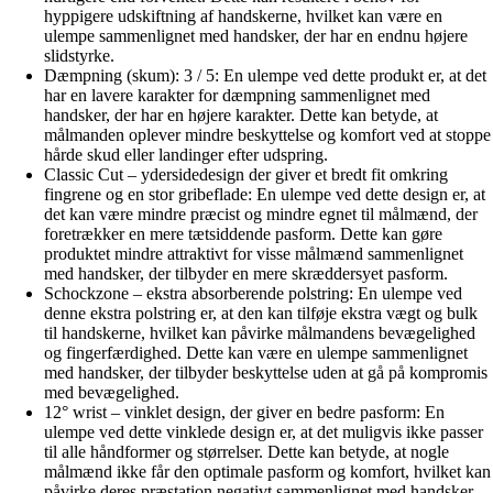
hyppigere udskiftning af handskerne, hvilket kan være en
ulempe sammenlignet med handsker, der har en endnu højere
slidstyrke.
Dæmpning (skum): 3 / 5: En ulempe ved dette produkt er, at det
har en lavere karakter for dæmpning sammenlignet med
handsker, der har en højere karakter. Dette kan betyde, at
målmanden oplever mindre beskyttelse og komfort ved at stoppe
hårde skud eller landinger efter udspring.
Classic Cut – ydersidedesign der giver et bredt fit omkring
fingrene og en stor gribeflade: En ulempe ved dette design er, at
det kan være mindre præcist og mindre egnet til målmænd, der
foretrækker en mere tætsiddende pasform. Dette kan gøre
produktet mindre attraktivt for visse målmænd sammenlignet
med handsker, der tilbyder en mere skræddersyet pasform.
Schockzone – ekstra absorberende polstring: En ulempe ved
denne ekstra polstring er, at den kan tilføje ekstra vægt og bulk
til handskerne, hvilket kan påvirke målmandens bevægelighed
og fingerfærdighed. Dette kan være en ulempe sammenlignet
med handsker, der tilbyder beskyttelse uden at gå på kompromis
med bevægelighed.
12° wrist – vinklet design, der giver en bedre pasform: En
ulempe ved dette vinklede design er, at det muligvis ikke passer
til alle håndformer og størrelser. Dette kan betyde, at nogle
målmænd ikke får den optimale pasform og komfort, hvilket kan
påvirke deres præstation negativt sammenlignet med handsker,