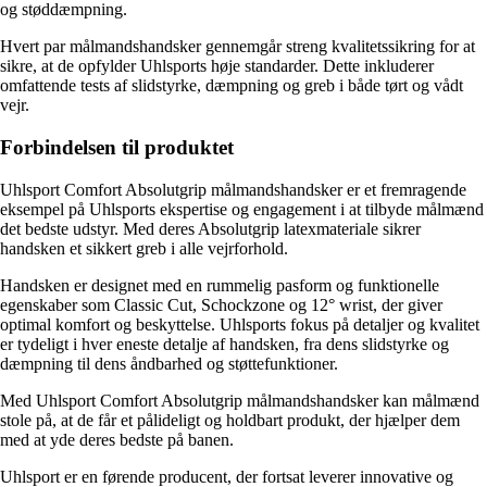
og støddæmpning.
Hvert par målmandshandsker gennemgår streng kvalitetssikring for at
sikre, at de opfylder Uhlsports høje standarder. Dette inkluderer
omfattende tests af slidstyrke, dæmpning og greb i både tørt og vådt
vejr.
Forbindelsen til produktet
Uhlsport Comfort Absolutgrip målmandshandsker er et fremragende
eksempel på Uhlsports ekspertise og engagement i at tilbyde målmænd
det bedste udstyr. Med deres Absolutgrip latexmateriale sikrer
handsken et sikkert greb i alle vejrforhold.
Handsken er designet med en rummelig pasform og funktionelle
egenskaber som Classic Cut, Schockzone og 12° wrist, der giver
optimal komfort og beskyttelse. Uhlsports fokus på detaljer og kvalitet
er tydeligt i hver eneste detalje af handsken, fra dens slidstyrke og
dæmpning til dens åndbarhed og støttefunktioner.
Med Uhlsport Comfort Absolutgrip målmandshandsker kan målmænd
stole på, at de får et pålideligt og holdbart produkt, der hjælper dem
med at yde deres bedste på banen.
Uhlsport er en førende producent, der fortsat leverer innovative og