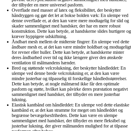
der tilbyder en mere universel pasform.
Overflade med masser af latex og fleksibilitet, der beskytter
håndryggen og gør det let at bokse bolden væk: En ulempe ved
denne overflade er, at den kan være mere modtagelig for slid og
skader sammenlignet med handsker, der har en mere robust
konstruktion. Dette kan betyde, at handskerne slides hurtigere og
kræver hyppigere udskiftning.
Åndbart mesh mellem de midterste fingrer: En ulempe ved dette
åndbare mesh er, at det kan være mindre holdbart og modtageligt
for revner eller huller. Dette kan betyde, at handskerne mister
deres åndbarhed over tid og ikke længere giver den ønskede
ventilation til målmandens hænder.
Bred og støttende velcrolukning, der beskytter håndleddet: En
ulempe ved denne brede velcrolukning er, at den kan være
mindre justerbar og tilpasselig til forskellige håndledsstørrelser.
Dette kan betyde, at nogle målmænd ikke får den optimale
pasform og støtte, hvilket kan påvirke deres præstation negativt
sammenlignet med handsker, der tilbyder en mere justerbar
lukning.
Elastisk kantbånd om håndleddet: En ulempe ved dette elastiske
kantbånd er, at det kan stramme for meget om håndleddet og
begrænse bevægelsesfriheden. Dette kan være en ulempe
sammenlignet med handsker, der tilbyder en mere fleksibel og
justerbar lukning, der giver målmanden mulighed for at tilpasse