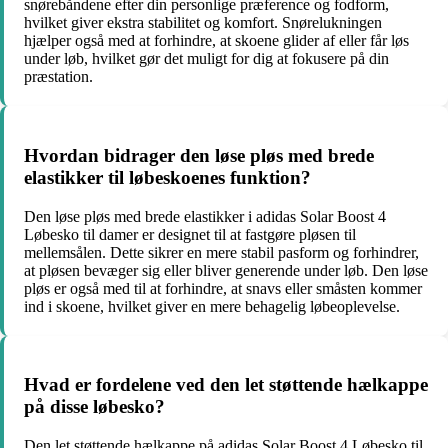
snørebåndene efter din personlige præference og fodform,
hvilket giver ekstra stabilitet og komfort. Snørelukningen
hjælper også med at forhindre, at skoene glider af eller får løs
under løb, hvilket gør det muligt for dig at fokusere på din
præstation.
Hvordan bidrager den løse pløs med brede
elastikker til løbeskoenes funktion?
Den løse pløs med brede elastikker i adidas Solar Boost 4
Løbesko til damer er designet til at fastgøre pløsen til
mellemsålen. Dette sikrer en mere stabil pasform og forhindrer,
at pløsen bevæger sig eller bliver generende under løb. Den løse
pløs er også med til at forhindre, at snavs eller småsten kommer
ind i skoene, hvilket giver en mere behagelig løbeoplevelse.
Hvad er fordelene ved den let støttende hælkappe
på disse løbesko?
Den let støttende hælkappe på adidas Solar Boost 4 Løbesko til