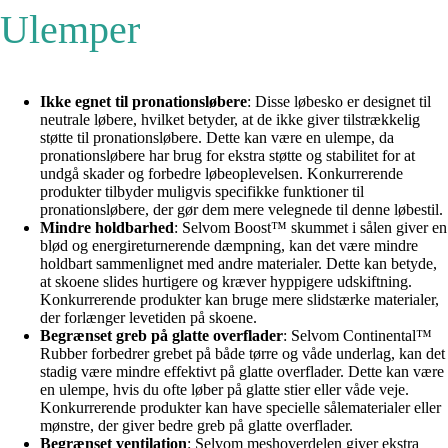
Ulemper
Ikke egnet til pronationsløbere
: Disse løbesko er designet til
neutrale løbere, hvilket betyder, at de ikke giver tilstrækkelig
støtte til pronationsløbere. Dette kan være en ulempe, da
pronationsløbere har brug for ekstra støtte og stabilitet for at
undgå skader og forbedre løbeoplevelsen. Konkurrerende
produkter tilbyder muligvis specifikke funktioner til
pronationsløbere, der gør dem mere velegnede til denne løbestil.
Mindre holdbarhed
: Selvom Boost™ skummet i sålen giver en
blød og energireturnerende dæmpning, kan det være mindre
holdbart sammenlignet med andre materialer. Dette kan betyde,
at skoene slides hurtigere og kræver hyppigere udskiftning.
Konkurrerende produkter kan bruge mere slidstærke materialer,
der forlænger levetiden på skoene.
Begrænset greb på glatte overflader
: Selvom Continental™
Rubber forbedrer grebet på både tørre og våde underlag, kan det
stadig være mindre effektivt på glatte overflader. Dette kan være
en ulempe, hvis du ofte løber på glatte stier eller våde veje.
Konkurrerende produkter kan have specielle sålematerialer eller
mønstre, der giver bedre greb på glatte overflader.
Begrænset ventilation
: Selvom meshoverdelen giver ekstra