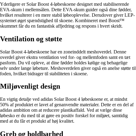
Yderligere er Solar Boost 4-løbeskoene designet med stabiliserende
EVA-skum i mellemsålen. Dette EVA-skum guider også dine fødder,
hvilket resulterer i en mere stabil løbeoplevelse. Derudover giver LEP-
systemet øget spændstighed til skoene. Kombineret med Boost™
skummet får du en fantastisk affjedring og respons i hvert skridt.
Ventilation og støtte
Solar Boost 4-løbeskoene har en zoneinddelt meshoverdel. Denne
overdel giver ekstra ventilation ved for- og mellemfoden samt en tæt
pasform. Du vil opleve, at dine fødder holdes kølige og behagelige
selv under lange løbeture. Meshoverdelen giver også en anelse støtte til
foden, hvilket bidrager til stabiliteten i skoene.
Miljøvenligt design
En vigtig detalje ved adidas Solar Boost 4 løbeskoene er, at mindst
50% af produktet er lavet af genanvendte materialer. Dette er en del af
adidas ambition om at reducere plastikaffald. Ved at vælge disse
løbesko er du med til at gøre en positiv forskel for miljøet, samtidig
med at du får et produkt af høj kvalitet.
Greb og holdbarhed