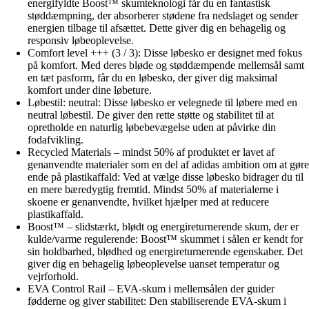
energifyldte Boost™ skumteknologi får du en fantastisk
støddæmpning, der absorberer stødene fra nedslaget og sender
energien tilbage til afsættet. Dette giver dig en behagelig og
responsiv løbeoplevelse.
Comfort level +++ (3 / 3): Disse løbesko er designet med fokus
på komfort. Med deres bløde og støddæmpende mellemsål samt
en tæt pasform, får du en løbesko, der giver dig maksimal
komfort under dine løbeture.
Løbestil: neutral: Disse løbesko er velegnede til løbere med en
neutral løbestil. De giver den rette støtte og stabilitet til at
opretholde en naturlig løbebevægelse uden at påvirke din
fodafvikling.
Recycled Materials – mindst 50% af produktet er lavet af
genanvendte materialer som en del af adidas ambition om at gøre
ende på plastikaffald: Ved at vælge disse løbesko bidrager du til
en mere bæredygtig fremtid. Mindst 50% af materialerne i
skoene er genanvendte, hvilket hjælper med at reducere
plastikaffald.
Boost™ – slidstærkt, blødt og energireturnerende skum, der er
kulde/varme regulerende: Boost™ skummet i sålen er kendt for
sin holdbarhed, blødhed og energireturnerende egenskaber. Det
giver dig en behagelig løbeoplevelse uanset temperatur og
vejrforhold.
EVA Control Rail – EVA-skum i mellemsålen der guider
fødderne og giver stabilitet: Den stabiliserende EVA-skum i