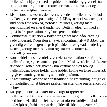
mellemsålen hjælper med at guide dine fødder og giver ekstra
stabilitet under løb. Dette reducerer risikoen for skader og
forbedrer din løbeoplevelse.
LEP – torsionssystem, der øger stivheden i mellem- og forfoden,
hvilket giver mere spændstighed: LEP-systemet i skoene øger
stivheden i mellem- og forfoden, hvilket giver dig mere
spændstighed og energi under løb. Dette hjælper dig med at
opnå bedre præstationer og hurtigere løbetider.
Continental™ Rubber – forbedrer grebet mod både tørre og
våde underlag: Ydersålen er lavet af Continental™ Rubber, der
giver dig et fremragende greb på både tørre og våde underlag.
Dette giver dig mere selvtillid og sikkerhed under løb i
forskellige terræner.
Zoneinddelt meshoverdel; giver ekstra ventilation ved for- og
mellemfoden, støtte samt tæt pasform: Meshoverdelen på skoene
er opdelt i zoner, der giver ekstra ventilation ved for- og
mellemfoden. Dette holder dine fødder kølige og tørre under løb
og giver samtidig en tæt og støttende pasform.
Snørelukning: Skoene har en traditionel snørelukning, der giver
dig mulighed for at tilpasse pasformen efter dine præferencer og
behov.
Løs pløs; brede elastikker indvendigt fastgører den til
mellemsålen: Den løse pløs på skoene er fastgjort til mellemsålen
med brede elastikker. Dette sikrer, at pløsen forbliver på plads
under løb og forhindrer, at den glider til siden og generer dig.