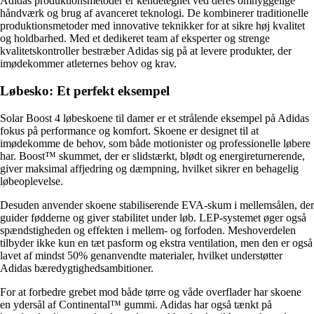
Adidas produktionsmetoder er kendetegnet ved deres omhyggelige
håndværk og brug af avanceret teknologi. De kombinerer traditionelle
produktionsmetoder med innovative teknikker for at sikre høj kvalitet
og holdbarhed. Med et dedikeret team af eksperter og strenge
kvalitetskontroller bestræber Adidas sig på at levere produkter, der
imødekommer atleternes behov og krav.
Løbesko: Et perfekt eksempel
Solar Boost 4 løbeskoene til damer er et strålende eksempel på Adidas
fokus på performance og komfort. Skoene er designet til at
imødekomme de behov, som både motionister og professionelle løbere
har. Boost™ skummet, der er slidstærkt, blødt og energireturnerende,
giver maksimal affjedring og dæmpning, hvilket sikrer en behagelig
løbeoplevelse.
Desuden anvender skoene stabiliserende EVA-skum i mellemsålen, der
guider fødderne og giver stabilitet under løb. LEP-systemet øger også
spændstigheden og effekten i mellem- og forfoden. Meshoverdelen
tilbyder ikke kun en tæt pasform og ekstra ventilation, men den er også
lavet af mindst 50% genanvendte materialer, hvilket understøtter
Adidas bæredygtighedsambitioner.
For at forbedre grebet mod både tørre og våde overflader har skoene
en ydersål af Continental™ gummi. Adidas har også tænkt på