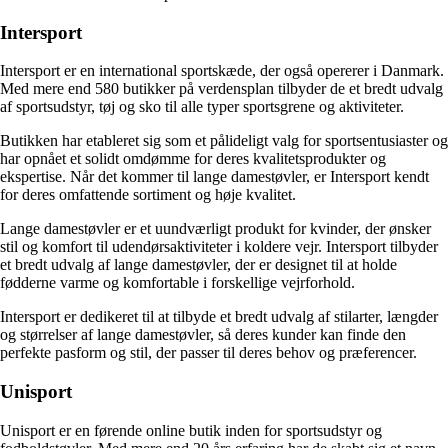
Intersport
Intersport er en international sportskæde, der også opererer i Danmark.
Med mere end 580 butikker på verdensplan tilbyder de et bredt udvalg
af sportsudstyr, tøj og sko til alle typer sportsgrene og aktiviteter.
Butikken har etableret sig som et pålideligt valg for sportsentusiaster og
har opnået et solidt omdømme for deres kvalitetsprodukter og
ekspertise. Når det kommer til lange damestøvler, er Intersport kendt
for deres omfattende sortiment og høje kvalitet.
Lange damestøvler er et uundværligt produkt for kvinder, der ønsker
stil og komfort til udendørsaktiviteter i koldere vejr. Intersport tilbyder
et bredt udvalg af lange damestøvler, der er designet til at holde
fødderne varme og komfortable i forskellige vejrforhold.
Intersport er dedikeret til at tilbyde et bredt udvalg af stilarter, længder
og størrelser af lange damestøvler, så deres kunder kan finde den
perfekte pasform og stil, der passer til deres behov og præferencer.
Unisport
Unisport er en førende online butik inden for sportsudstyr og