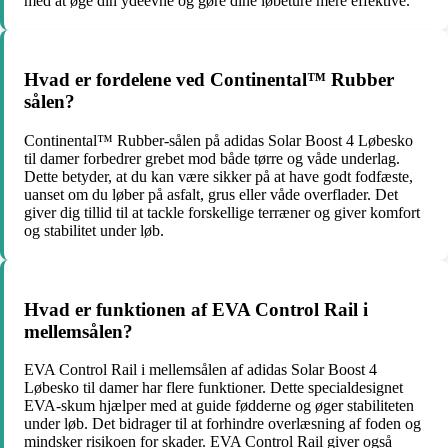
med at øge din ydeevne og gøre dine løbeture mere effektive.
Hvad er fordelene ved Continental™ Rubber
sålen?
Continental™ Rubber-sålen på adidas Solar Boost 4 Løbesko
til damer forbedrer grebet mod både tørre og våde underlag.
Dette betyder, at du kan være sikker på at have godt fodfæste,
uanset om du løber på asfalt, grus eller våde overflader. Det
giver dig tillid til at tackle forskellige terræner og giver komfort
og stabilitet under løb.
Hvad er funktionen af EVA Control Rail i
mellemsålen?
EVA Control Rail i mellemsålen af adidas Solar Boost 4
Løbesko til damer har flere funktioner. Dette specialdesignet
EVA-skum hjælper med at guide fødderne og øger stabiliteten
under løb. Det bidrager til at forhindre overlæsning af foden og
mindsker risikoen for skader. EVA Control Rail giver også