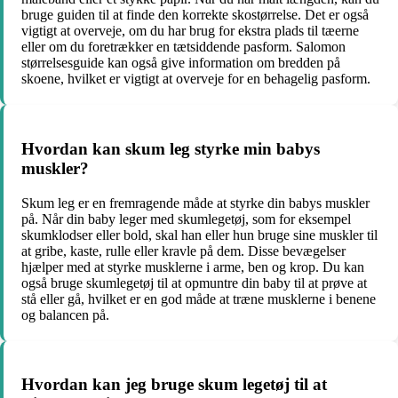
bruge guiden til at finde den korrekte skostørrelse. Det er også
vigtigt at overveje, om du har brug for ekstra plads til tæerne
eller om du foretrækker en tætsiddende pasform. Salomon
størrelsesguide kan også give information om bredden på
skoene, hvilket er vigtigt at overveje for en behagelig pasform.
Hvordan kan skum leg styrke min babys
muskler?
Skum leg er en fremragende måde at styrke din babys muskler
på. Når din baby leger med skumlegetøj, som for eksempel
skumklodser eller bold, skal han eller hun bruge sine muskler til
at gribe, kaste, rulle eller kravle på dem. Disse bevægelser
hjælper med at styrke musklerne i arme, ben og krop. Du kan
også bruge skumlegetøj til at opmuntre din baby til at prøve at
stå eller gå, hvilket er en god måde at træne musklerne i benene
og balancen på.
Hvordan kan jeg bruge skum legetøj til at