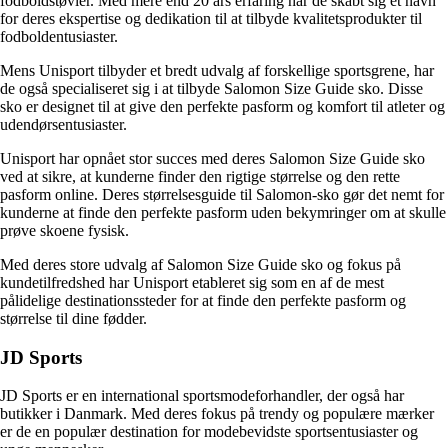
fodboldstøvler. Med mere end 20 års erfaring har de skabt sig et navn
for deres ekspertise og dedikation til at tilbyde kvalitetsprodukter til
fodboldentusiaster.
Mens Unisport tilbyder et bredt udvalg af forskellige sportsgrene, har
de også specialiseret sig i at tilbyde Salomon Size Guide sko. Disse
sko er designet til at give den perfekte pasform og komfort til atleter og
udendørsentusiaster.
Unisport har opnået stor succes med deres Salomon Size Guide sko
ved at sikre, at kunderne finder den rigtige størrelse og den rette
pasform online. Deres størrelsesguide til Salomon-sko gør det nemt for
kunderne at finde den perfekte pasform uden bekymringer om at skulle
prøve skoene fysisk.
Med deres store udvalg af Salomon Size Guide sko og fokus på
kundetilfredshed har Unisport etableret sig som en af ​​de mest
pålidelige destinationssteder for at finde den perfekte pasform og
størrelse til dine fødder.
JD Sports
JD Sports er en international sportsmodeforhandler, der også har
butikker i Danmark. Med deres fokus på trendy og populære mærker
er de en populær destination for modebevidste sportsentusiaster og