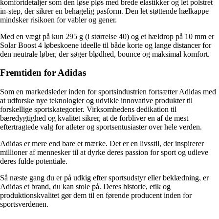
komfortdetaljer som den løse pløs med brede elastikker og let polstret
in-step, der sikrer en behagelig pasform. Den let støttende hælkappe
mindsker risikoen for vabler og gener.
Med en vægt på kun 295 g (i størrelse 40) og et hældrop på 10 mm er
Solar Boost 4 løbeskoene ideelle til både korte og lange distancer for
den neutrale løber, der søger blødhed, bounce og maksimal komfort.
Fremtiden for Adidas
Som en markedsleder inden for sportsindustrien fortsætter Adidas med
at udforske nye teknologier og udvikle innovative produkter til
forskellige sportskategorier. Virksomhedens dedikation til
bæredygtighed og kvalitet sikrer, at de forbliver en af de mest
eftertragtede valg for atleter og sportsentusiaster over hele verden.
Adidas er mere end bare et mærke. Det er en livsstil, der inspirerer
millioner af mennesker til at dyrke deres passion for sport og udleve
deres fulde potentiale.
Så næste gang du er på udkig efter sportsudstyr eller beklædning, er
Adidas et brand, du kan stole på. Deres historie, etik og
produktionskvalitet gør dem til en førende producent inden for
sportsverdenen.