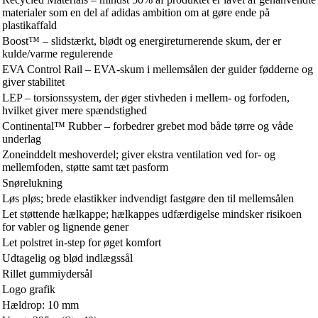
materialer som en del af adidas ambition om at gøre ende på
plastikaffald
Boost™ – slidstærkt, blødt og energireturnerende skum, der er
kulde/varme regulerende
EVA Control Rail – EVA-skum i mellemsålen der guider fødderne og
giver stabilitet
LEP – torsionssystem, der øger stivheden i mellem- og forfoden,
hvilket giver mere spændstighed
Continental™ Rubber – forbedrer grebet mod både tørre og våde
underlag
Zoneinddelt meshoverdel; giver ekstra ventilation ved for- og
mellemfoden, støtte samt tæt pasform
Snørelukning
Løs pløs; brede elastikker indvendigt fastgøre den til mellemsålen
Let støttende hælkappe; hælkappes udfærdigelse mindsker risikoen
for vabler og lignende gener
Let polstret in-step for øget komfort
Udtagelig og blød indlægssål
Rillet gummiydersål
Logo grafik
Hældrop: 10 mm