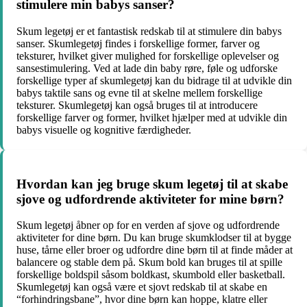
stimulere min babys sanser?
Skum legetøj er et fantastisk redskab til at stimulere din babys
sanser. Skumlegetøj findes i forskellige former, farver og
teksturer, hvilket giver mulighed for forskellige oplevelser og
sansestimulering. Ved at lade din baby røre, føle og udforske
forskellige typer af skumlegetøj kan du bidrage til at udvikle din
babys taktile sans og evne til at skelne mellem forskellige
teksturer. Skumlegetøj kan også bruges til at introducere
forskellige farver og former, hvilket hjælper med at udvikle din
babys visuelle og kognitive færdigheder.
Hvordan kan jeg bruge skum legetøj til at skabe
sjove og udfordrende aktiviteter for mine børn?
Skum legetøj åbner op for en verden af sjove og udfordrende
aktiviteter for dine børn. Du kan bruge skumklodser til at bygge
huse, tårne eller broer og udfordre dine børn til at finde måder at
balancere og stable dem på. Skum bold kan bruges til at spille
forskellige boldspil såsom boldkast, skumbold eller basketball.
Skumlegetøj kan også være et sjovt redskab til at skabe en
“forhindringsbane”, hvor dine børn kan hoppe, klatre eller