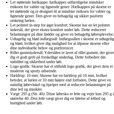
Let støttende hælkappe; hælkappes udfærdigelse mindsker
risikoen for vabler og lignende gener: Hælkappen på skoene er
let støttende og er designet til at mindske risikoen for vabler og
lignende gener. Den giver en behagelig og sikker pasform
omkring hælen.
Let polstret in-step for øget komfort: Skoene har en let polstret
indersål, der giver ekstra komfort under løb. Dette reducerer
belastningen på dine fødder og giver en behagelig løbeoplevelse.
Udtagelig og blød indlægssål: Indlægssålen i skoene er udtagelig
og blød, hvilket giver dig mulighed for at tilpasse skoene efter
dine individuelle behov og præferencer.
Rillet gummiydersål: Ydersålen er lavet af rillet gummi, der giver
dig et godt greb på forskellige underlag. Dette forbedrer din
stabilitet og sikkerhed under løb.
Logo grafik: Skoene har et stilfuldt logo grafik, der giver dem et
moderne og sporty udseende.
Hældrop: 10 mm: Skoene har en hældrop på 10 mm, hvilket
betyder, at hælen er 10 mm højere end forfoden. Dette giver en
naturlig løbevinkel og hjælper med at reducere belastningen på
dine led og muskler.
Vægt: 295 g (Str. 40): Disse løbesko er lette og vejer kun 295 g i
størrelse 40. Den lette vægt giver dig en følelse af lethed og
hurtighed under løb.