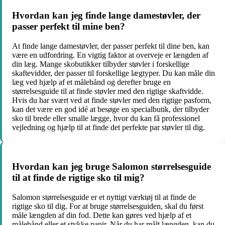
Hvordan kan jeg finde lange damestøvler, der
passer perfekt til mine ben?
At finde lange damestøvler, der passer perfekt til dine ben, kan
være en udfordring. En vigtig faktor at overveje er længden af
din læg. Mange skobutikker tilbyder støvler i forskellige
skaftevidder, der passer til forskellige lægtyper. Du kan måle din
læg ved hjælp af et målebånd og derefter bruge en
størrelsesguide til at finde støvler med den rigtige skaftvidde.
Hvis du har svært ved at finde støvler med den rigtige pasform,
kan det være en god idé at besøge en specialbutik, der tilbyder
sko til brede eller smalle lægge, hvor du kan få professionel
vejledning og hjælp til at finde det perfekte par støvler til dig.
Hvordan kan jeg bruge Salomon størrelsesguide
til at finde de rigtige sko til mig?
Salomon størrelsesguide er et nyttigt værktøj til at finde de
rigtige sko til dig. For at bruge størrelsesguiden, skal du først
måle længden af din fod. Dette kan gøres ved hjælp af et
målebånd eller et stykke papir. Når du har målt længden, kan du