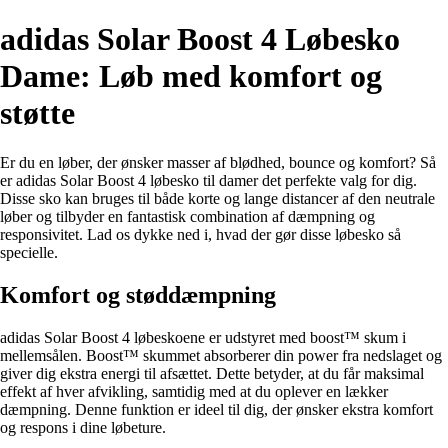
adidas Solar Boost 4 Løbesko
Dame: Løb med komfort og
støtte
Er du en løber, der ønsker masser af blødhed, bounce og komfort? Så
er adidas Solar Boost 4 løbesko til damer det perfekte valg for dig.
Disse sko kan bruges til både korte og lange distancer af den neutrale
løber og tilbyder en fantastisk combination af dæmpning og
responsivitet. Lad os dykke ned i, hvad der gør disse løbesko så
specielle.
Komfort og støddæmpning
adidas Solar Boost 4 løbeskoene er udstyret med boost™ skum i
mellemsålen. Boost™ skummet absorberer din power fra nedslaget og
giver dig ekstra energi til afsættet. Dette betyder, at du får maksimal
effekt af hver afvikling, samtidig med at du oplever en lækker
dæmpning. Denne funktion er ideel til dig, der ønsker ekstra komfort
og respons i dine løbeture.