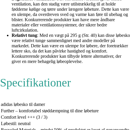
ventilation, kan den stadig være utilstrækkelig til at holde
fødderne kølige og tørre under længere løbeture. Dette kan være
en ulempe, da overdreven sved og varme kan føre til ubehag og
blister. Konkurrerende produkter kan have mere åndbare
materialer eller ventilationssystemer, der sikrer bedre
luftcirkulation.
Relativt tung
: Med en vægt på 295 g (Str. 40) kan disse løbesko
være relativt tunge sammenlignet med andre modeller på
markedet. Dette kan være en ulempe for løbere, der foretrækker
lettere sko, da det kan påvirke hastighed og komfort.
Konkurrerende produkter kan tilbyde lettere alternativer, der
giver en mere behagelig løbeoplevelse.
Specifikationer
adidas løbesko til damer
Further – komfortabel støddæmpning til dine løbeture
Comfort level +++ (3 / 3)
Løbestil: neutral
Recycled Materials – mindst 50% af produktet er lavet af genanvendte