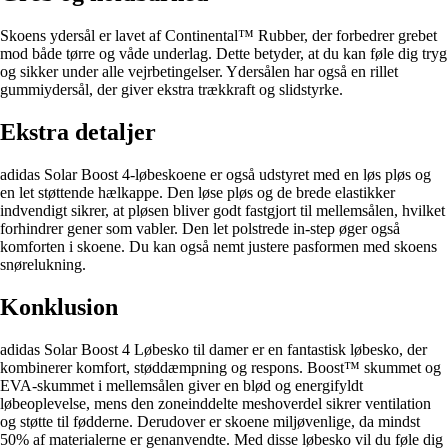
Skoens ydersål er lavet af Continental™ Rubber, der forbedrer grebet
mod både tørre og våde underlag. Dette betyder, at du kan føle dig tryg
og sikker under alle vejrbetingelser. Ydersålen har også en rillet
gummiydersål, der giver ekstra trækkraft og slidstyrke.
Ekstra detaljer
adidas Solar Boost 4-løbeskoene er også udstyret med en løs pløs og
en let støttende hælkappe. Den løse pløs og de brede elastikker
indvendigt sikrer, at pløsen bliver godt fastgjort til mellemsålen, hvilket
forhindrer gener som vabler. Den let polstrede in-step øger også
komforten i skoene. Du kan også nemt justere pasformen med skoens
snørelukning.
Konklusion
adidas Solar Boost 4 Løbesko til damer er en fantastisk løbesko, der
kombinerer komfort, støddæmpning og respons. Boost™ skummet og
EVA-skummet i mellemsålen giver en blød og energifyldt
løbeoplevelse, mens den zoneinddelte meshoverdel sikrer ventilation
og støtte til fødderne. Derudover er skoene miljøvenlige, da mindst
50% af materialerne er genanvendte. Med disse løbesko vil du føle dig