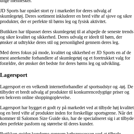
unge mennesker.
JD Sports har opnået stort ry i markedet for deres udvalg af
skumlegetøj. Deres sortiment inkluderer en bred vifte af sjove og sikre
produkter, der er perfekte til børns leg og fysisk aktivitet.
Butikken har tilpasset deres skumlegetøj til at afspejle de seneste trends
og sikre kvalitet og sikkerhed. Deres udvalg er ideelt til børn, der
ønsker at udtrykke deres stil og personlighed gennem deres leg.
Med deres fokus på mode, kvalitet og sikkerhed er JD Sports en af ​​de
mest anerkendte forhandlere af skumlegetøj og et foretrukket valg for
forældre, der ønsker det bedste for deres børns leg og udvikling.
Lagersport
Lagersport er en velkendt internetforhandler af sportsudstyr og -tøj. De
tilbyder et bredt udvalg af produkter til konkurrencedygtige priser og
en bekvem online shoppingoplevelse.
Lagersport har bygget et godt ry på markedet ved at tilbyde høj kvalitet
og en bred vifte af produkter inden for forskellige sportsgrene. Når det
kommer til Salomon Size Guide sko, har de specialiseret sig i at tilbyde
den perfekte pasform og størrelse til deres kunder.
Butikken guider kunderne gennem købsprocessen ved at tilbyde