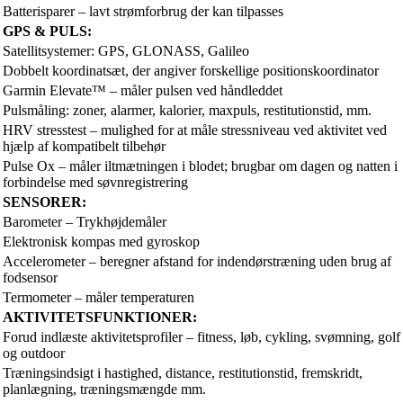
Batterisparer – lavt strømforbrug der kan tilpasses
GPS & PULS:
Satellitsystemer: GPS, GLONASS, Galileo
Dobbelt koordinatsæt, der angiver forskellige positionskoordinator
Garmin Elevate™ – måler pulsen ved håndleddet
Pulsmåling: zoner, alarmer, kalorier, maxpuls, restitutionstid, mm.
HRV stresstest – mulighed for at måle stressniveau ved aktivitet ved
hjælp af kompatibelt tilbehør
Pulse Ox – måler iltmætningen i blodet; brugbar om dagen og natten i
forbindelse med søvnregistrering
SENSORER:
Barometer – Trykhøjdemåler
Elektronisk kompas med gyroskop
Accelerometer – beregner afstand for indendørstræning uden brug af
fodsensor
Termometer – måler temperaturen
AKTIVITETSFUNKTIONER:
Forud indlæste aktivitetsprofiler – fitness, løb, cykling, svømning, golf
og outdoor
Træningsindsigt i hastighed, distance, restitutionstid, fremskridt,
planlægning, træningsmængde mm.