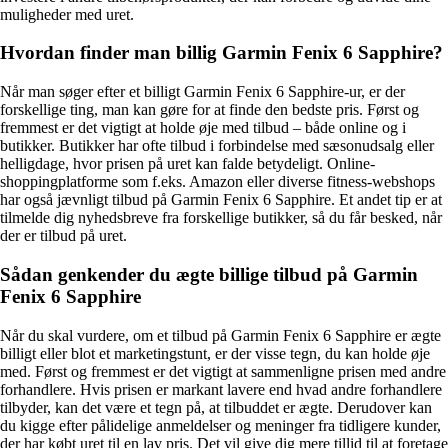
muligheder med uret.
Hvordan finder man billig Garmin Fenix 6 Sapphire?
Når man søger efter et billigt Garmin Fenix 6 Sapphire-ur, er der
forskellige ting, man kan gøre for at finde den bedste pris. Først og
fremmest er det vigtigt at holde øje med tilbud – både online og i
butikker. Butikker har ofte tilbud i forbindelse med sæsonudsalg eller
helligdage, hvor prisen på uret kan falde betydeligt. Online-
shoppingplatforme som f.eks. Amazon eller diverse fitness-webshops
har også jævnligt tilbud på Garmin Fenix 6 Sapphire. Et andet tip er at
tilmelde dig nyhedsbreve fra forskellige butikker, så du får besked, når
der er tilbud på uret.
Sådan genkender du ægte billige tilbud på Garmin
Fenix 6 Sapphire
Når du skal vurdere, om et tilbud på Garmin Fenix 6 Sapphire er ægte
billigt eller blot et marketingstunt, er der visse tegn, du kan holde øje
med. Først og fremmest er det vigtigt at sammenligne prisen med andre
forhandlere. Hvis prisen er markant lavere end hvad andre forhandlere
tilbyder, kan det være et tegn på, at tilbuddet er ægte. Derudover kan
du kigge efter pålidelige anmeldelser og meninger fra tidligere kunder,
der har købt uret til en lav pris. Det vil give dig mere tillid til at foretage