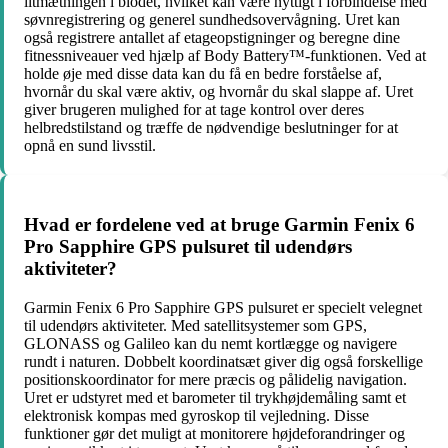
iltmætningen i blodet, hvilket kan være nyttigt i forbindelse med
søvnregistrering og generel sundhedsovervågning. Uret kan
også registrere antallet af etageopstigninger og beregne dine
fitnessniveauer ved hjælp af Body Battery™-funktionen. Ved at
holde øje med disse data kan du få en bedre forståelse af,
hvornår du skal være aktiv, og hvornår du skal slappe af. Uret
giver brugeren mulighed for at tage kontrol over deres
helbredstilstand og træffe de nødvendige beslutninger for at
opnå en sund livsstil.
Hvad er fordelene ved at bruge Garmin Fenix 6
Pro Sapphire GPS pulsuret til udendørs
aktiviteter?
Garmin Fenix 6 Pro Sapphire GPS pulsuret er specielt velegnet
til udendørs aktiviteter. Med satellitsystemer som GPS,
GLONASS og Galileo kan du nemt kortlægge og navigere
rundt i naturen. Dobbelt koordinatsæt giver dig også forskellige
positionskoordinator for mere præcis og pålidelig navigation.
Uret er udstyret med et barometer til trykhøjdemåling samt et
elektronisk kompas med gyroskop til vejledning. Disse
funktioner gør det muligt at monitorere højdeforandringer og