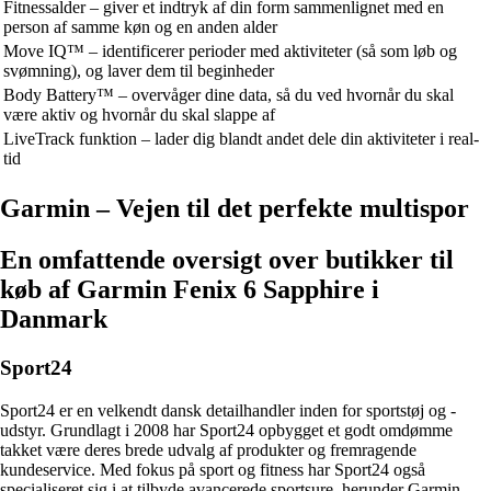
Fitnessalder – giver et indtryk af din form sammenlignet med en
person af samme køn og en anden alder
Move IQ™ – identificerer perioder med aktiviteter (så som løb og
svømning), og laver dem til beginheder
Body Battery™ – overvåger dine data, så du ved hvornår du skal
være aktiv og hvornår du skal slappe af
LiveTrack funktion – lader dig blandt andet dele din aktiviteter i real-
tid
Garmin – Vejen til det perfekte multispor
En omfattende oversigt over butikker til
køb af Garmin Fenix 6 Sapphire i
Danmark
Sport24
Sport24 er en velkendt dansk detailhandler inden for sportstøj og -
udstyr. Grundlagt i 2008 har Sport24 opbygget et godt omdømme
takket være deres brede udvalg af produkter og fremragende
kundeservice. Med fokus på sport og fitness har Sport24 også
specialiseret sig i at tilbyde avancerede sportsure, herunder Garmin