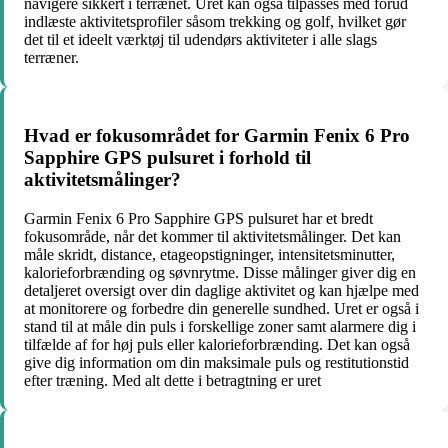
navigere sikkert i terrænet. Uret kan også tilpasses med forud
indlæste aktivitetsprofiler såsom trekking og golf, hvilket gør
det til et ideelt værktøj til udendørs aktiviteter i alle slags
terræner.
Hvad er fokusområdet for Garmin Fenix 6 Pro
Sapphire GPS pulsuret i forhold til
aktivitetsmålinger?
Garmin Fenix 6 Pro Sapphire GPS pulsuret har et bredt
fokusområde, når det kommer til aktivitetsmålinger. Det kan
måle skridt, distance, etageopstigninger, intensitetsminutter,
kalorieforbrænding og søvnrytme. Disse målinger giver dig en
detaljeret oversigt over din daglige aktivitet og kan hjælpe med
at monitorere og forbedre din generelle sundhed. Uret er også i
stand til at måle din puls i forskellige zoner samt alarmere dig i
tilfælde af for høj puls eller kalorieforbrænding. Det kan også
give dig information om din maksimale puls og restitutionstid
efter træning. Med alt dette i betragtning er uret