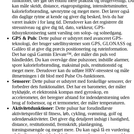
funktioner, der gør det endnu mere praktisk og brugervenligt. Du
kan måle skridt, distance, etageopstigning, intensitetsminutter,
kalorieforbrænding, søvnrytme og meget mere. Det lærer også
din daglige rytme at kende og giver dig besked, hvis du har
været inaktiv i for lang tid. Derudover kan det registrere dit
stressniveau og give dig tid, dato, vækkeur, GPS-
tidssynkronisering samt varsling om solop- og solnedgang.
GPS & Puls
: Dette pulsur er udstyret med avanceret GPS-
teknologi, der bruger satellitsystemer som GPS, GLONASS og
Galileo til at give dig præcis positionering og ruteinformation.
Det har også Garmin Elevate™, der måler din puls ved
håndleddet. Du kan overvåge dine pulszoner, indstille alarmer,
spore kalorieforbrænding, maksimal puls, restitutionstid og
meget mere. Derudover kan du udføre HRV-stresstest og måle
iltmætningen i dit blod med Pulse Ox-funktionen.
Sensorer
: Dette pulsur er udstyret med forskellige sensorer, der
forbedrer dets funktionalitet. Det har en barometer, der måler
trykhøjde, et elektronisk kompas med gyroskop, en
accelerometer, der beregner afstand for indendørstræning uden
brug af fodsensor, og et termometer, der måler temperaturen.
Aktivitetsfunktioner
: Dette pulsur har forudindlæste
aktivitetsprofiler til fitness, løb, cykling, svømning, golf og
udendørsaktiviteter. Det giver dig detaljeret indsigt i hastighed,
distance, restitutionstid, fremskridt, planlægning,
træningsmængde og meget mere. Du kan også få en vurdering