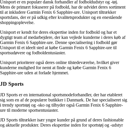
Unisport er en populær dansk forhandler af fodboldudstyr og -tøj.
Mens de primært fokuserer på fodbold, har de udvidet deres sortiment
til at inkludere Garmin Fenix 6 Sapphire-ure. Unisport tiltrækker
sportsfans, der er på udkig efter kvalitetsprodukter og en enestående
shoppingoplevelse.
Unisport er kendt for deres ekspertise inden for fodbold og har et
dygtigt team af medarbejdere, der kan vejlede kunderne i deres køb af
Garmin Fenix 6 Sapphire-ure. Denne specialisering i fodbold gør
Unisport til et ideelt sted at købe Garmin Fenix 6 Sapphire-ure til
sportsudøvere og fodboldentusiaster.
Unisport prioriterer også deres online tilstedeværelse, hvilket giver
kunderne mulighed for nemt at finde og købe Garmin Fenix 6
Sapphire-ure uden at forlade hjemmet.
JD Sports
JD Sports er en international sportsmodeforhandler, der har etableret
sig som en af de populære butikker i Danmark. De har specialiseret sig
i trendy sportstøj og -sko og tilbyder også Garmin Fenix 6 Sapphire-
ure til moderne sportsentusiaster.
JD Sports tiltrækker især yngre kunder på grund af deres fashionable
og aktuelle produkter. Deres ekspertise inden for sportstøj og -udstyr