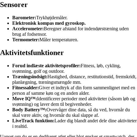
Sensorer
Barometer:
Trykhøjdemåler.
Elektronisk kompas med gyroskop.
Accelerometer:
Beregner afstand for indendørstræning uden
brug af fodsensor.
Termometer:
Måler temperaturen.
Aktivitetsfunktioner
Forud indlæste aktivitetsprofiler:
Fitness, løb, cykling,
svømning, golf og outdoor.
Træningsindsigt:
Hastighed, distance, restitutionstid, fremskridt,
planlægning, træningsmængde mm.
Fitnessalder:
Giver et indtryk af din form sammenlignet med en
person af samme køn og en anden alder.
Move IQ™:
Identificerer perioder med aktiviteter (såsom løb og
svømning) og laver dem til begivenheder.
Body Battery™:
Overvåger dine data, så du ved, hvornår du
skal være aktiv, og hvornår du skal slappe af.
LiveTrack funktion:
Lader dig blandt andet dele dine aktiviteter
i realtid.
Uanset om du er en dedikeret atlet eller blot ønsker et smartwatch, der