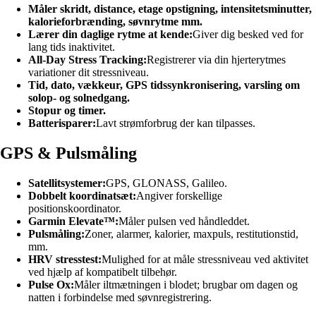
Måler skridt, distance, etage opstigning, intensitetsminutter,
kalorieforbrænding, søvnrytme mm.
Lærer din daglige rytme at kende:
Giver dig besked ved for
lang tids inaktivitet.
All-Day Stress Tracking:
Registrerer via din hjerterytmes
variationer dit stressniveau.
Tid, dato, vækkeur, GPS tidssynkronisering, varsling om
solop- og solnedgang.
Stopur og timer.
Batterisparer:
Lavt strømforbrug der kan tilpasses.
GPS & Pulsmåling
Satellitsystemer:
GPS, GLONASS, Galileo.
Dobbelt koordinatsæt:
Angiver forskellige
positionskoordinator.
Garmin Elevate™:
Måler pulsen ved håndleddet.
Pulsmåling:
Zoner, alarmer, kalorier, maxpuls, restitutionstid,
mm.
HRV stresstest:
Mulighed for at måle stressniveau ved aktivitet
ved hjælp af kompatibelt tilbehør.
Pulse Ox:
Måler iltmætningen i blodet; brugbar om dagen og
natten i forbindelse med søvnregistrering.