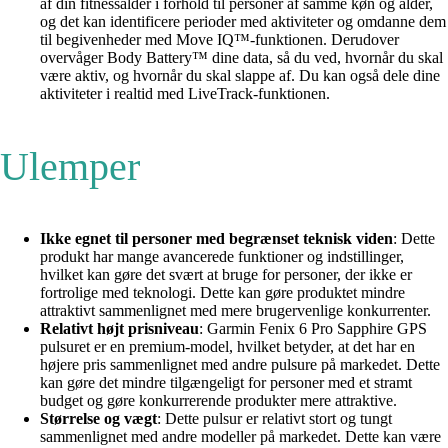
af din fitnessalder i forhold til personer af samme køn og alder,
og det kan identificere perioder med aktiviteter og omdanne dem
til begivenheder med Move IQ™-funktionen. Derudover
overvåger Body Battery™ dine data, så du ved, hvornår du skal
være aktiv, og hvornår du skal slappe af. Du kan også dele dine
aktiviteter i realtid med LiveTrack-funktionen.
Ulemper
Ikke egnet til personer med begrænset teknisk viden
: Dette
produkt har mange avancerede funktioner og indstillinger,
hvilket kan gøre det svært at bruge for personer, der ikke er
fortrolige med teknologi. Dette kan gøre produktet mindre
attraktivt sammenlignet med mere brugervenlige konkurrenter.
Relativt højt prisniveau
: Garmin Fenix 6 Pro Sapphire GPS
pulsuret er en premium-model, hvilket betyder, at det har en
højere pris sammenlignet med andre pulsure på markedet. Dette
kan gøre det mindre tilgængeligt for personer med et stramt
budget og gøre konkurrerende produkter mere attraktive.
Størrelse og vægt
: Dette pulsur er relativt stort og tungt
sammenlignet med andre modeller på markedet. Dette kan være