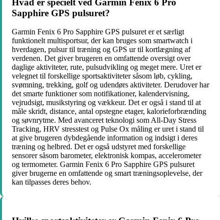
Hvad er specielt ved Garmin Fenix 6 Pro
Sapphire GPS pulsuret?
Garmin Fenix 6 Pro Sapphire GPS pulsuret er et særligt
funktionelt multisportsur, der kan bruges som smartwatch i
hverdagen, pulsur til træning og GPS ur til kortlægning af
verdenen. Det giver brugeren en omfattende oversigt over
daglige aktiviteter, rute, pulsudvikling og meget mere. Uret er
velegnet til forskellige sportsaktiviteter såsom løb, cykling,
svømning, trekking, golf og udendørs aktiviteter. Derudover har
det smarte funktioner som notifikationer, kalendervisning,
vejrudsigt, musikstyring og vækkeur. Det er også i stand til at
måle skridt, distance, antal opstegne etager, kalorieforbrænding
og søvnrytme. Med avanceret teknologi som All-Day Stress
Tracking, HRV stresstest og Pulse Ox måling er uret i stand til
at give brugeren dybdegående information og indsigt i deres
træning og helbred. Det er også udstyret med forskellige
sensorer såsom barometer, elektronisk kompas, accelerometer
og termometer. Garmin Fenix 6 Pro Sapphire GPS pulsuret
giver brugerne en omfattende og smart træningsoplevelse, der
kan tilpasses deres behov.