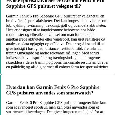
Hvilke sportsaktiviteter er Garmin Fenix 6 Pro
Sapphire GPS pulsuret velegnet til?
Garmin Fenix 6 Pro Sapphire GPS pulsuret er velegnet til en
bred vifte af sportsaktiviteter. Det kan bruges til aktiviteter som
løb, cykling, svømning, trekking, golf og udendørs aktiviteter.
Uret er designet til at imødekomme behovene hos både
motionister og eliteatleter. Uanset om man foretrækker
landbaserede aktiviteter eller vandsport, kan uret registrere og
analysere data nøjagtigt og effektivt. Det er også i stand til at
give indsigt i hastighed, distance, restitutionstid, fremskridt,
træningsmængde og andre relevante målinger. Med forud
indlæste aktivitetsprofiler og træningsindsigt kan brugerne
skræddersy deres træning og opnå maksimale resultater. Uret er
en pålidelig og alsidig partner til enhver form for sportsaktivitet.
Hvordan kan Garmin Fenix 6 Pro Sapphire
GPS pulsuret anvendes som smartwatch?
Garmin Fenix 6 Pro Sapphire GPS pulsuret fungerer ikke kun
som et avanceret sportsur, men kan også anvendes som et
smartwatch i hverdagen. Det giver brugeren mulighed for at