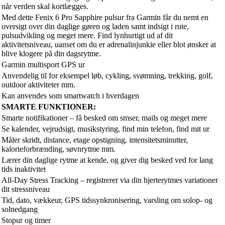
når verden skal kortlægges.
Med dette Fenix 6 Pro Sapphire pulsur fra Garmin får du nemt en
oversigt over din daglige gøren og laden samt indsigt i rute,
pulsudvikling og meget mere. Find lynhurtigt ud af dit
aktivitetsniveau, uanset om du er adrenalinjunkie eller blot ønsker at
blive klogere på din dagsrytme.
Garmin multisport GPS ur
Anvendelig til for eksempel løb, cykling, svømning, trekking, golf,
outdoor aktiviteter mm.
Kan anvendes som smartwatch i hverdagen
SMARTE FUNKTIONER:
Smarte notifikationer – få besked om smser, mails og meget mere
Se kalender, vejrudsigt, musikstyring, find min telefon, find mit ur
Måler skridt, distance, etage opstigning, intensitetsminutter,
kalorieforbrænding, søvnrytme mm.
Lærer din daglige rytme at kende, og giver dig besked ved for lang
tids inaktivitet
All-Day Stress Tracking – registrerer via din hjerterytmes variationer
dit stressniveau
Tid, dato, vækkeur, GPS tidssynkronisering, varsling om solop- og
solnedgang
Stopur og timer