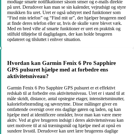
modtage smarte notifikationer såsom smser og e-mails direkte
på uret. Derudover kan man se sin kalender, vejrudsigt og styre
musikken fra uret. Uret er også udstyret med funktioner som
“Find min telefon” og “Find mit ur”, der hjælper brugeren med
at finde deres telefon eller ur, hvis de skulle være blevet væk.
Med en bred vifte af smarte funktioner er uret en praktisk og
stilfuld tilføjelse til dagligdagen, der kan holde brugeren
opdateret og tilsluttet i enhver situation.
Hvordan kan Garmin Fenix 6 Pro Sapphire
GPS pulsuret hjælpe med at forbedre ens
aktivitetsniveau?
Garmin Fenix 6 Pro Sapphire GPS pulsuret er et effektivt
redskab til at forbedre ens aktivitetsniveau. Uret er i stand til at
måle skridt, distance, antal opstegne etager, intensitetsminutter,
kalorieforbrænding og søvnrytme. Disse målinger giver en
omfattende oversigt over ens daglige gøren og laden, og kan
hjælpe med at identificere områder, hvor man kan være mere
aktiv. Ved at give brugeren indsigt i deres aktivitetsniveau kan
uret motivere til at nå træningsmål og hjælpe med at opnå en
sundere livsstil. Derudover kan uret lære brugerens daglige