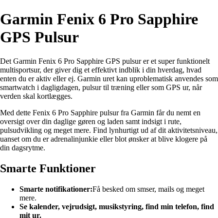
Garmin Fenix 6 Pro Sapphire
GPS Pulsur
Det Garmin Fenix 6 Pro Sapphire GPS pulsur er et super funktionelt
multisportsur, der giver dig et effektivt indblik i din hverdag, hvad
enten du er aktiv eller ej. Garmin uret kan uproblematisk anvendes som
smartwatch i dagligdagen, pulsur til træning eller som GPS ur, når
verden skal kortlægges.
Med dette Fenix 6 Pro Sapphire pulsur fra Garmin får du nemt en
oversigt over din daglige gøren og laden samt indsigt i rute,
pulsudvikling og meget mere. Find lynhurtigt ud af dit aktivitetsniveau,
uanset om du er adrenalinjunkie eller blot ønsker at blive klogere på
din dagsrytme.
Smarte Funktioner
Smarte notifikationer:
Få besked om smser, mails og meget
mere.
Se kalender, vejrudsigt, musikstyring, find min telefon, find
mit ur.