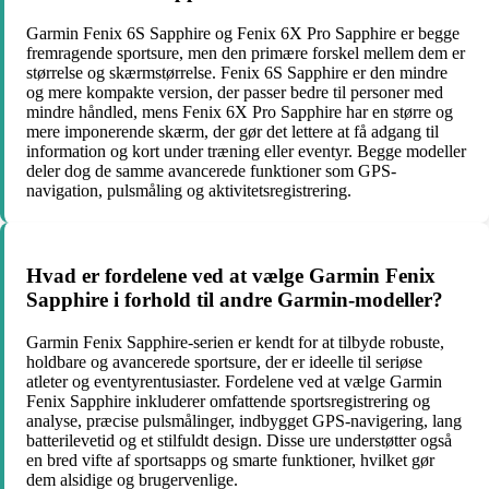
Garmin Fenix 6S Sapphire og Fenix 6X Pro Sapphire er begge
fremragende sportsure, men den primære forskel mellem dem er
størrelse og skærmstørrelse. Fenix 6S Sapphire er den mindre
og mere kompakte version, der passer bedre til personer med
mindre håndled, mens Fenix 6X Pro Sapphire har en større og
mere imponerende skærm, der gør det lettere at få adgang til
information og kort under træning eller eventyr. Begge modeller
deler dog de samme avancerede funktioner som GPS-
navigation, pulsmåling og aktivitetsregistrering.
Hvad er fordelene ved at vælge Garmin Fenix
Sapphire i forhold til andre Garmin-modeller?
Garmin Fenix Sapphire-serien er kendt for at tilbyde robuste,
holdbare og avancerede sportsure, der er ideelle til seriøse
atleter og eventyrentusiaster. Fordelene ved at vælge Garmin
Fenix Sapphire inkluderer omfattende sportsregistrering og
analyse, præcise pulsmålinger, indbygget GPS-navigering, lang
batterilevetid og et stilfuldt design. Disse ure understøtter også
en bred vifte af sportsapps og smarte funktioner, hvilket gør
dem alsidige og brugervenlige.