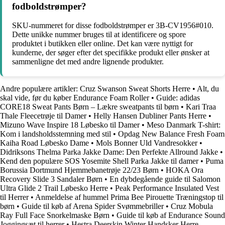
fodboldstrømper?
SKU-nummeret for disse fodboldstrømper er 3B-CV1956#010.
Dette unikke nummer bruges til at identificere og spore
produktet i butikken eller online. Det kan være nyttigt for
kunderne, der søger efter det specifikke produkt eller ønsker at
sammenligne det med andre lignende produkter.
Andre populære artikler:
Cruz Swanson Sweat Shorts Herre
•
Alt, du
skal vide, før du køber Endurance Foam Roller
•
Guide: adidas
CORE18 Sweat Pants Børn – Lækre sweatpants til børn
•
Kari Traa
Thale Fleecetrøje til Damer
•
Helly Hansen Dubliner Pants Herre
•
Mizuno Wave Inspire 18 Løbesko til Damer
•
Meso Danmark T-shirt:
Kom i landsholdsstemning med stil
•
Opdag New Balance Fresh Foam
Kaiha Road Løbesko Dame
•
Mols Bonner Uld Vandresokker
•
Didriksons Thelma Parka Jakke Dame: Den Perfekte Allround Jakke
•
Kend den populære SOS Yosemite Shell Parka Jakke til damer
•
Puma
Borussia Dortmund Hjemmebanetrøje 22/23 Børn
•
HOKA Ora
Recovery Slide 3 Sandaler Børn
•
En dybdegående guide til Salomon
Ultra Glide 2 Trail Løbesko Herre
•
Peak Performance Insulated Vest
til Herrer
•
Anmeldelse af hummel Prima Bee Pirouette Træningstop til
børn
•
Guide til køb af Arena Spider Svømmebriller
•
Cruz Mobula
Ray Full Face Snorkelmaske Børn
•
Guide til køb af Endurance Sound
Joggingsæt til herrer
•
Hestra Deerskin Winter Handsker Herre