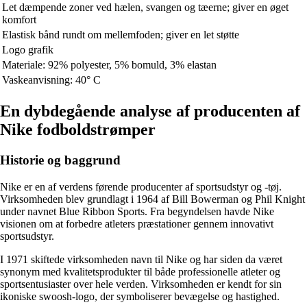
Let dæmpende zoner ved hælen, svangen og tæerne; giver en øget
komfort
Elastisk bånd rundt om mellemfoden; giver en let støtte
Logo grafik
Materiale: 92% polyester, 5% bomuld, 3% elastan
Vaskeanvisning: 40° C
En dybdegående analyse af producenten af ​​
Nike fodboldstrømper
Historie og baggrund
Nike er en af verdens førende producenter af sportsudstyr og -tøj.
Virksomheden blev grundlagt i 1964 af Bill Bowerman og Phil Knight
under navnet Blue Ribbon Sports. Fra begyndelsen havde Nike
visionen om at forbedre atleters præstationer gennem innovativt
sportsudstyr.
I 1971 skiftede virksomheden navn til Nike og har siden da været
synonym med kvalitetsprodukter til både professionelle atleter og
sportsentusiaster over hele verden. Virksomheden er kendt for sin
ikoniske swoosh-logo, der symboliserer bevægelse og hastighed.