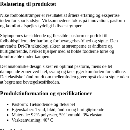
Relatering til produktet
Nike fodboldstrømper er resultatet af årtiers erfaring og ekspertise
inden for sportsudstyr. Virksomhedens fokus på innovation, pasform
og komfort afspejles tydeligt i disse strømper.
Strømpernes tætsiddende og fleksible pasform er perfekt til
fodboldspillere, der har brug for bevægelsesfrihed og støtte. Den
anvendte Dri-Fit teknologi sikrer, at strømperne er åndbare og
hurtigttørrende, hvilket hjælper med at holde fødderne tørre og
komfortable under kampen.
Det anatomiske design sikrer en optimal pasform, mens de let
dæmpende zoner ved hæl, svang og tæer øger komforten for spillere.
Det elastiske bånd rundt om mellemfoden giver også ekstra støtte uden
at begrænse bevægelsesfriheden.
Produktinformation og specifikationer
Pasform: Tætsiddende og fleksibel
Egenskaber: Tynd, blød, åndbar og hurtigttørrende
Materiale: 92% polyester, 5% bomuld, 3% elastan
Vaskeanvisning: 40° C