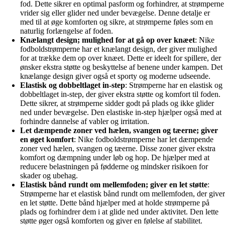
fod. Dette sikrer en optimal pasform og forhindrer, at strømperne
vrider sig eller glider ned under bevægelse. Denne detalje er
med til at øge komforten og sikre, at strømperne føles som en
naturlig forlængelse af foden.
Knælangt design; mulighed for at gå op over knæet
: Nike
fodboldstrømperne har et knælangt design, der giver mulighed
for at trække dem op over knæet. Dette er ideelt for spillere, der
ønsker ekstra støtte og beskyttelse af benene under kampen. Det
knælange design giver også et sporty og moderne udseende.
Elastisk og dobbeltlaget in-step
: Strømperne har en elastisk og
dobbeltlaget in-step, der giver ekstra støtte og komfort til foden.
Dette sikrer, at strømperne sidder godt på plads og ikke glider
ned under bevægelse. Den elastiske in-step hjælper også med at
forhindre dannelse af vabler og irritation.
Let dæmpende zoner ved hælen, svangen og tæerne; giver
en øget komfort
: Nike fodboldstrømperne har let dæmpende
zoner ved hælen, svangen og tæerne. Disse zoner giver ekstra
komfort og dæmpning under løb og hop. De hjælper med at
reducere belastningen på fødderne og mindsker risikoen for
skader og ubehag.
Elastisk bånd rundt om mellemfoden; giver en let støtte
:
Strømperne har et elastisk bånd rundt om mellemfoden, der giver
en let støtte. Dette bånd hjælper med at holde strømperne på
plads og forhindrer dem i at glide ned under aktivitet. Den lette
støtte øger også komforten og giver en følelse af stabilitet.