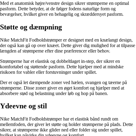
Med et anatomisk højre/venstre design sikrer strømperne en optimal
pasform. Dette betyder, at de følger fodens naturlige form og
bevægelser, hvilket giver en behagelig og skræddersyet pasform.
Støtte og dæmpning
Nike MatchFit Fodboldstrømper er designet med en knælangt design,
der også kan gå op over knæet. Dette giver dig mulighed for at tilpasse
længden af ​​strømperne efter dine præferencer eller behov.
Strømperne har et elastisk og dobbeltlaget in-step, der sikrer en
komfortabel og støttende pasform. Dette hjælper med at mindske
risikoen for vabler eller forstuvninger under spillet.
Der er også let dæmpende zoner ved hælen, svangen og tæerne på
strømperne. Disse zoner giver en øget komfort og hjælper med at
absorbere stød og belastning under løb og hop på banen.
Ydeevne og stil
Nike MatchFit Fodboldstrømper har et elastisk bånd rundt om
mellemfoden, der giver let støtte og holder strømperne på plads. Dette
sikrer, at strømperne ikke glider ned eller folder sig under spillet,
hvilket kan påvirke din ydeevne og komfort.