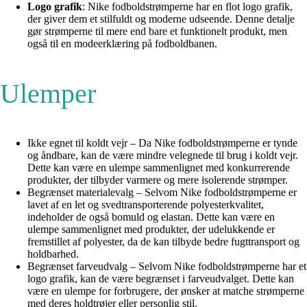
Logo grafik
: Nike fodboldstrømperne har en flot logo grafik,
der giver dem et stilfuldt og moderne udseende. Denne detalje
gør strømperne til mere end bare et funktionelt produkt, men
også til en modeerklæring på fodboldbanen.
Ulemper
Ikke egnet til koldt vejr – Da Nike fodboldstrømperne er tynde
og åndbare, kan de være mindre velegnede til brug i koldt vejr.
Dette kan være en ulempe sammenlignet med konkurrerende
produkter, der tilbyder varmere og mere isolerende strømper.
Begrænset materialevalg – Selvom Nike fodboldstrømperne er
lavet af en let og svedtransporterende polyesterkvalitet,
indeholder de også bomuld og elastan. Dette kan være en
ulempe sammenlignet med produkter, der udelukkende er
fremstillet af polyester, da de kan tilbyde bedre fugttransport og
holdbarhed.
Begrænset farveudvalg – Selvom Nike fodboldstrømperne har et
logo grafik, kan de være begrænset i farveudvalget. Dette kan
være en ulempe for forbrugere, der ønsker at matche strømperne
med deres holdtrøjer eller personlig stil.