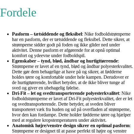
Fordele
Pasform – tætsiddende og fleksibel
: Nike fodboldstrømperne
har en pasform, der er tætsiddende og fleksibel. Dette sikrer, at
strømperne sidder godt på foden og ikke glider ned under
aktivitet. Denne pasform er afgørende for at opnå optimal
komfort og ydeevne under fodboldspil.
Egenskaber – tynd, blød, åndbar og hurtigttørrende
:
Strømperne er lavet af en tynd, blød og åndbar polyesterkvalitet.
Dette gør dem behagelige at have på og sikrer, at fødderne
holdes tørre og komfortable under hele kampen. Derudover er
de hurtigttørrende, hvilket betyder, at de ikke bliver tunge af
sved og giver en ubehagelig følelse.
Dri-Fit – let og svedtransporterende polyesterkvalitet
: Nike
fodboldstrømperne er lavet af Dri-Fit polyesterkvalitet, der er let
og svedtransporterende. Dette betyder, at sveden bliver
transporteret væk fra huden og ud på overfladen af strømperne,
hvor den kan fordampe. Dette holder fødderne tørre og hjælper
med at regulere kropstemperaturen under aktivitet.
Anatomisk højre/venstre design sikrer en optimal pasform
:
Strømperne er designet til at passe perfekt til højre og venstre