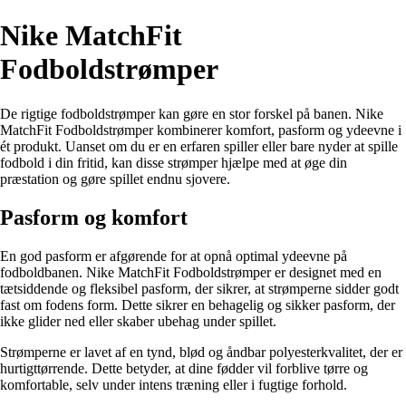
Nike MatchFit
Fodboldstrømper
De rigtige fodboldstrømper kan gøre en stor forskel på banen. Nike
MatchFit Fodboldstrømper kombinerer komfort, pasform og ydeevne i
ét produkt. Uanset om du er en erfaren spiller eller bare nyder at spille
fodbold i din fritid, kan disse strømper hjælpe med at øge din
præstation og gøre spillet endnu sjovere.
Pasform og komfort
En god pasform er afgørende for at opnå optimal ydeevne på
fodboldbanen. Nike MatchFit Fodboldstrømper er designet med en
tætsiddende og fleksibel pasform, der sikrer, at strømperne sidder godt
fast om fodens form. Dette sikrer en behagelig og sikker pasform, der
ikke glider ned eller skaber ubehag under spillet.
Strømperne er lavet af en tynd, blød og åndbar polyesterkvalitet, der er
hurtigttørrende. Dette betyder, at dine fødder vil forblive tørre og
komfortable, selv under intens træning eller i fugtige forhold.