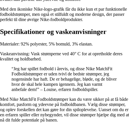
Med den ikoniske Nike-logo-grafik får du ikke kun et par funktionelle
fodboldstrømper, men også et stilfuldt og moderne design, der passer
perfekt til dine øvrige Nike-fodboldprodukter.
Specifikationer og vaskeanvisninger
Materialer: 92% polyester, 5% bomuld, 3% elastan.
Vaskeanvisning: Vask strømperne ved 40° C for at opretholde deres
kvalitet og holdbarhed.
“Jeg har spillet fodbold i årevis, og disse Nike MatchFit
Fodboldstrømper er uden tvivl de bedste strømper, jeg
nogensinde har haft. De er behagelige, bløde, og de bliver
hvor de skal hele kampen igennem. Jeg kan varmt
anbefale dem!” – Louise, erfaren fodboldspiller.
Med Nike MatchFit Fodboldstrømper kan du være sikker på at få både
komfort, pasform og ydeevne på fodboldbanen. Vælg disse strømper,
og oplev forskellen det kan gøre for din spiloplevelse. Uanset om du er
en erfaren spiller eller nybegynder, vil disse strømper hjælpe dig med at
nå dit fulde potentiale på banen.