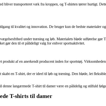
d bliver transporteret væk fra kroppen, og T-shirten tørrer hurtigt. De
ng til kvalitet og innovation. De bruger kun de bedste materialer og den
bevægelsesfrihed under træning og løb. Materialets bløde udførelse gør
et gør den til et pålideligt valg for enhver sportsaktivitet.
r et produkt af en anerkendt producent inden for sportstøj. Virksomheden
bt en T-shirt, der er ideel til løb og træning. Den bløde, let fleksible
 vil denne langærmede T-shirt til damer være en pålidelig og stilfuld føl
de T-shirts til damer