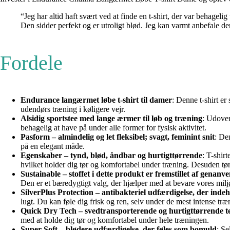
“Jeg har altid haft svært ved at finde en t-shirt, der var behage
Den sidder perfekt og er utroligt blød. Jeg kan varmt anbefale de
Fordele
Endurance langærmet løbe t-shirt til damer
: Denne t-shirt er
udendørs træning i køligere vejr.
Alsidig sportstee med lange ærmer til løb og træning
: Udover
behagelig at have på under alle former for fysisk aktivitet.
Pasform – almindelig og let fleksibel; svagt, feminint snit
: De
på en elegant måde.
Egenskaber – tynd, blød, åndbar og hurtigttørrende
: T-shir
hvilket holder dig tør og komfortabel under træning. Desuden tør
Sustainable – stoffet i dette produkt er fremstillet af genanv
Den er et bæredygtigt valg, der hjælper med at bevare vores milj
SilverPlus Protection – antibakteriel udfærdigelse, der indeh
lugt. Du kan føle dig frisk og ren, selv under de mest intense træ
Quick Dry Tech – svedtransporterende og hurtigttørrende t
med at holde dig tør og komfortabel under hele træningen.
Super Soft – blødere udfærdigelse, der føles som bomuld
: S