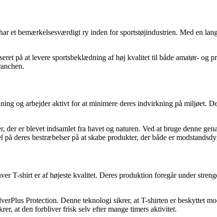
 har et bemærkelsesværdigt ry inden for sportstøjindustrien. Med en lang
eret på at levere sportsbeklædning af høj kvalitet til både amatør- og p
branchen.
ng og arbejder aktivt for at minimere deres indvirkning på miljøet. Der
sker, der er blevet indsamlet fra havet og naturen. Ved at bruge denne ge
l på deres bestræbelser på at skabe produkter, der både er modstandsdy
 T-shirt er af højeste kvalitet. Deres produktion foregår under strenge k
erPlus Protection. Denne teknologi sikrer, at T-shirten er beskyttet mod 
er, at den forbliver frisk selv efter mange timers aktivitet.