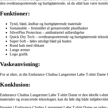
den svedtransporterende og hurtigttørrende, så du altid kan være komf
Funktioner:
Tynd, blød, åndbar og hurtigttørrende materiale
Sustainable – fremstillet af genanvendte plastflasker
SilverPlus Protection – antibakteriel udfærdigelse
Quick Dry Tech – svedtransporterende og hurtigttørrende teknol
Super Soft – føles utroligt blød på huden
Rund hals med ribkant
Lange ærmer
Logo grafik
Vaskeanvisning:
For at sikre, at din Endurance Chalina Langærmet Løbe T-shirt Dame fo
Konklusion:
Endurance Chalina Langærmet Løbe T-shirt Dame er den ideelle t-shirt 
materialer og avancerede teknologier, kan du føle dig både miljøbevidst 
Invester i Endurance Chalina Langærmet Løbe T-shirt Dame og oplev 