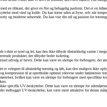
med en ribkant, der giver en flot og behagelig pasform. Det er en tidløs det
kyttelse mod vind og kulde. Du kan træne uden at fryse, selv når temper
 et sporty og moderne udseende. Du kan vise din stil og passion for trænin
 t-shirt er tynd og let, kan den ikke tilbyde tilstrækkelig varme i mege
rende produkter, der tilbyder bedre isolering.
grænset udvalg af farver. Dette kan være en ulempe for forbrugere, der ø
t er velegnet til almindelig træning og løb, kan den muligvis ikke opfy
te og kompression til at opretholde optimal ydeevne under højintensiv tr
e størrelser, hvilket kan være en ulempe for forbrugere med specifikke 
ktet.
 ikke specifik UV-beskyttelse. Dette kan være en ulempe for udendørsent
lbyder indbygget UV-beskyttelse, kan være mere attraktive for denne mål