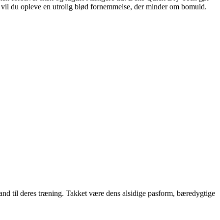
e vil du opleve en utrolig blød fornemmelse, der minder om bomuld.
nd til deres træning. Takket være dens alsidige pasform, bæredygtige