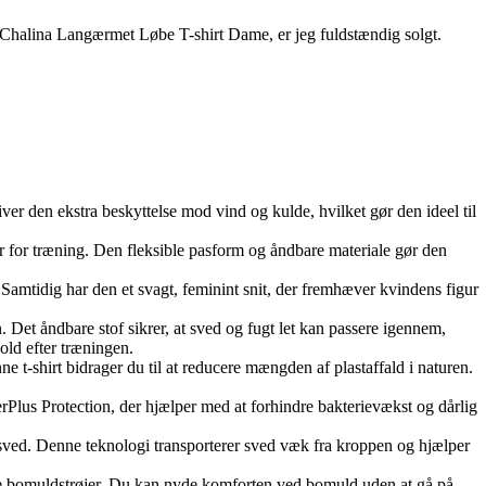
nce Chalina Langærmet Løbe T-shirt Dame, er jeg fuldstændig solgt.
iver den ekstra beskyttelse mod vind og kulde, hvilket gør den ideel til
mer for træning. Den fleksible pasform og åndbare materiale gør den
. Samtidig har den et svagt, feminint snit, der fremhæver kvindens figur
n. Det åndbare stof sikrer, at sved og fugt let kan passere igennem,
old efter træningen.
ne t-shirt bidrager du til at reducere mængden af plastaffald i naturen.
erPlus Protection, der hjælper med at forhindre bakterievækst og dårlig
ed. Denne teknologi transporterer sved væk fra kroppen og hjælper
nge bomuldstrøjer. Du kan nyde komforten ved bomuld uden at gå på