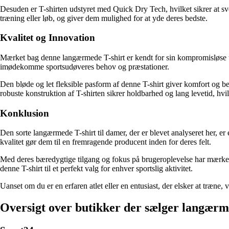
Desuden er T-shirten udstyret med Quick Dry Tech, hvilket sikrer at sve
træning eller løb, og giver dem mulighed for at yde deres bedste.
Kvalitet og Innovation
Mærket bag denne langærmede T-shirt er kendt for sin kompromisløse tilga
imødekomme sportsudøveres behov og præstationer.
Den bløde og let fleksible pasform af denne T-shirt giver komfort og 
robuste konstruktion af T-shirten sikrer holdbarhed og lang levetid, hvilk
Konklusion
Den sorte langærmede T-shirt til damer, der er blevet analyseret her, e
kvalitet gør dem til en fremragende producent inden for deres felt.
Med deres bæredygtige tilgang og fokus på brugeroplevelse har mærket ska
denne T-shirt til et perfekt valg for enhver sportslig aktivitet.
Uanset om du er en erfaren atlet eller en entusiast, der elsker at træne,
Oversigt over butikker der sælger langærme