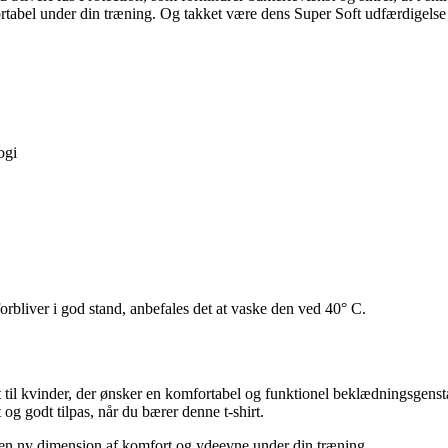
ortabel under din træning. Og takket være dens Super Soft udfærdigels
ogi
rbliver i god stand, anbefales det at vaske den ved 40° C.
til kvinder, der ønsker en komfortabel og funktionel beklædningsgensta
og godt tilpas, når du bærer denne t-shirt.
en ny dimension af komfort og ydeevne under din træning.