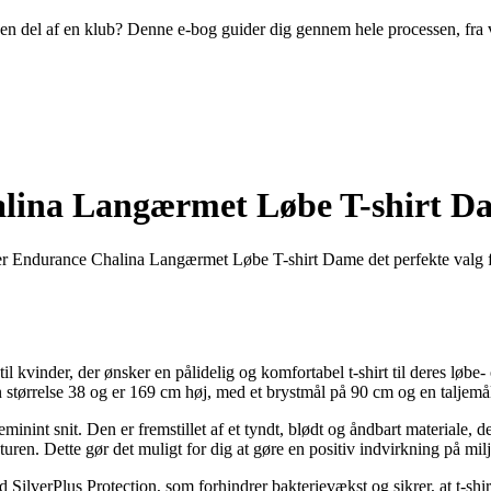
ive en del af en klub? Denne e-bog guider dig gennem hele processen, fra
alina Langærmet Løbe T-shirt D
Så er Endurance Chalina Langærmet Løbe T-shirt Dame det perfekte valg f
 kvinder, der ønsker en pålidelig og komfortabel t-shirt til deres løbe
r en størrelse 38 og er 169 cm høj, med et brystmål på 90 cm og en taljem
minint snit. Den er fremstillet af et tyndt, blødt og åndbart materiale, de
naturen. Dette gør det muligt for dig at gøre en positiv indvirkning på mi
verPlus Protection, som forhindrer bakterievækst og sikrer, at t-shirt