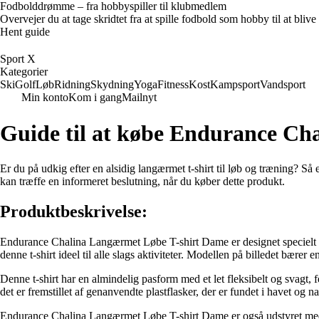
Fodbolddrømme – fra hobbyspiller til klubmedlem
Overvejer du at tage skridtet fra at spille fodbold som hobby til at bl
Hent guide
Sport X
Kategorier
Ski
Golf
Løb
Ridning
Skydning
Yoga
Fitness
Kost
Kampsport
Vandsport
Min konto
Kom i gang
Mailnyt
Guide til at købe Endurance Ch
Er du på udkig efter en alsidig langærmet t-shirt til løb og træning? 
kan træffe en informeret beslutning, når du køber dette produkt.
Produktbeskrivelse:
Endurance Chalina Langærmet Løbe T-shirt Dame er designet specielt til
denne t-shirt ideel til alle slags aktiviteter. Modellen på billedet bære
Denne t-shirt har en almindelig pasform med et let fleksibelt og svagt, fe
det er fremstillet af genanvendte plastflasker, der er fundet i havet og 
Endurance Chalina Langærmet Løbe T-shirt Dame er også udstyret med Sil