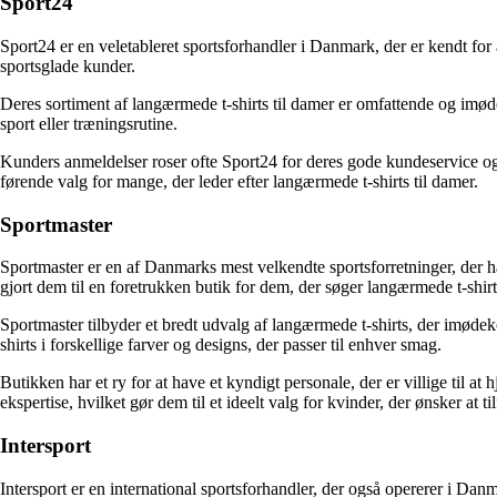
Sport24
Sport24 er en veletableret sportsforhandler i Danmark, der er kendt for a
sportsglade kunder.
Deres sortiment af langærmede t-shirts til damer er omfattende og imød
sport eller træningsrutine.
Kunders anmeldelser roser ofte Sport24 for deres gode kundeservice og h
førende valg for mange, der leder efter langærmede t-shirts til damer.
Sportmaster
Sportmaster er en af Danmarks mest velkendte sportsforretninger, der h
gjort dem til en foretrukken butik for dem, der søger langærmede t-shirt
Sportmaster tilbyder et bredt udvalg af langærmede t-shirts, der imødekom
shirts i forskellige farver og designs, der passer til enhver smag.
Butikken har et ry for at have et kyndigt personale, der er villige ti
ekspertise, hvilket gør dem til et ideelt valg for kvinder, der ønsker at ti
Intersport
Intersport er en international sportsforhandler, der også opererer i Dan