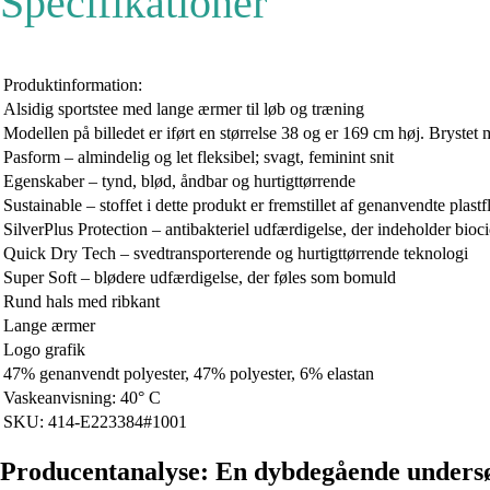
Specifikationer
Produktinformation:
Alsidig sportstee med lange ærmer til løb og træning
Modellen på billedet er iført en størrelse 38 og er 169 cm høj. Brystet
Pasform – almindelig og let fleksibel; svagt, feminint snit
Egenskaber – tynd, blød, åndbar og hurtigttørrende
Sustainable – stoffet i dette produkt er fremstillet af genanvendte plastf
SilverPlus Protection – antibakteriel udfærdigelse, der indeholder bioci
Quick Dry Tech – svedtransporterende og hurtigttørrende teknologi
Super Soft – blødere udfærdigelse, der føles som bomuld
Rund hals med ribkant
Lange ærmer
Logo grafik
47% genanvendt polyester, 47% polyester, 6% elastan
Vaskeanvisning: 40° C
SKU: 414-E223384#1001
Producentanalyse: En dybdegående undersøg