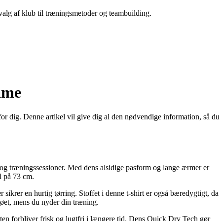
 valg af klub til træningsmetoder og teambuilding.
ame
or dig. Denne artikel vil give dig al den nødvendige information, så du
- og træningssessioner. Med dens alsidige pasform og lange ærmer er
ål på 73 cm.
r sikrer en hurtig tørring. Stoffet i denne t-shirt er også bæredygtigt, da
ljøet, mens du nyder din træning.
en forbliver frisk og lugtfri i længere tid. Dens Quick Dry Tech gør