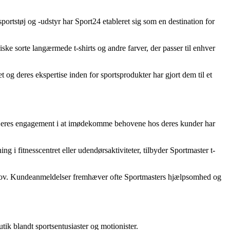
sportstøj og -udstyr har Sport24 etableret sig som en destination for
ke sorte langærmede t-shirts og andre farver, der passer til enhver
 og deres ekspertise inden for sportsprodukter har gjort dem til et
er. Deres engagement i at imødekomme behovene hos deres kunder har
ng i fitnesscentret eller udendørsaktiviteter, tilbyder Sportmaster t-
es behov. Kundeanmeldelser fremhæver ofte Sportmasters hjælpsomhed og
tik blandt sportsentusiaster og motionister.