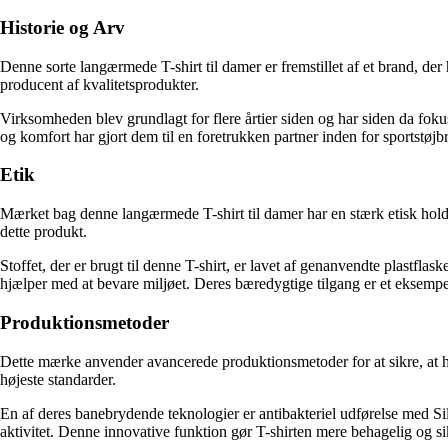
Historie og Arv
Denne sorte langærmede T-shirt til damer er fremstillet af et brand, der
producent af kvalitetsprodukter.
Virksomheden blev grundlagt for flere årtier siden og har siden da fokus
og komfort har gjort dem til en foretrukken partner inden for sportstøj
Etik
Mærket bag denne langærmede T-shirt til damer har en stærk etisk holdni
dette produkt.
Stoffet, der er brugt til denne T-shirt, er lavet af genanvendte plastfla
hjælper med at bevare miljøet. Deres bæredygtige tilgang er et eksempe
Produktionsmetoder
Dette mærke anvender avancerede produktionsmetoder for at sikre, at hver
højeste standarder.
En af deres banebrydende teknologier er antibakteriel udførelse med Silv
aktivitet. Denne innovative funktion gør T-shirten mere behagelig og sikr