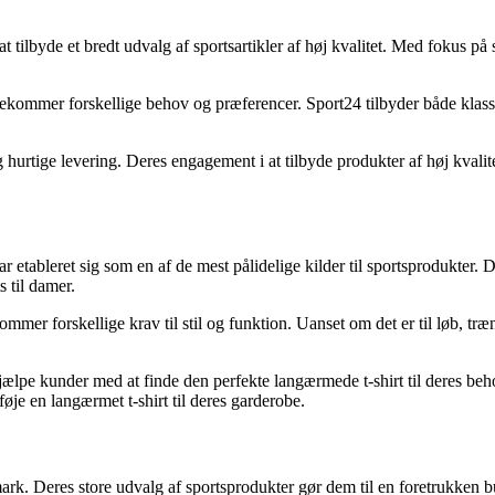
t tilbyde et bredt udvalg af sportsartikler af høj kvalitet. Med fokus på 
ekommer forskellige behov og præferencer. Sport24 tilbyder både klassis
urtige levering. Deres engagement i at tilbyde produkter af høj kvalitet
ar etableret sig som en af de mest pålidelige kilder til sportsprodukt
s til damer.
mer forskellige krav til stil og funktion. Uanset om det er til løb, træni
l at hjælpe kunder med at finde den perfekte langærmede t-shirt til der
lføje en langærmet t-shirt til deres garderobe.
mark. Deres store udvalg af sportsprodukter gør dem til en foretrukken bu