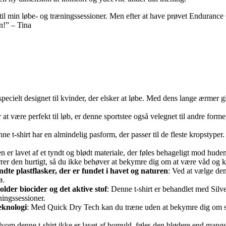
lig til min løbe- og træningssessioner. Men efter at have prøvet Endura
n!” – Tina
 specielt designet til kvinder, der elsker at løbe. Med dens lange ærmer g
 at være perfekt til løb, er denne sportstee også velegnet til andre for
nne t-shirt har en almindelig pasform, der passer til de fleste kropstyper
ten er lavet af et tyndt og blødt materiale, der føles behageligt mod hude
rer den hurtigt, så du ikke behøver at bekymre dig om at være våd og k
endte plastflasker, der er fundet i havet og naturen
: Ved at vælge den
ø.
older biocider og det aktive stof
: Denne t-shirt er behandlet med Silv
ningssessioner.
eknologi
: Med Quick Dry Tech kan du træne uden at bekymre dig om sv
elvom denne t-shirt ikke er lavet af bomuld, føles den blødere end ma