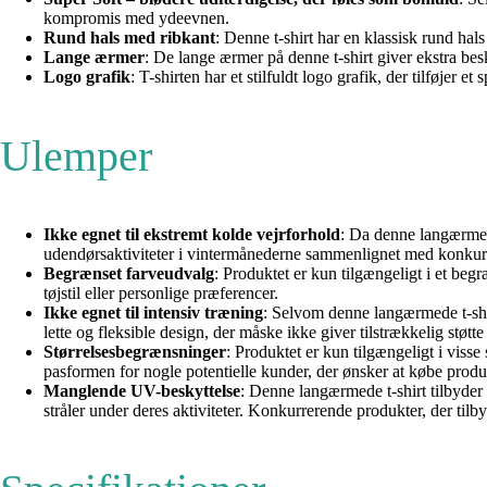
kompromis med ydeevnen.
Rund hals med ribkant
: Denne t-shirt har en klassisk rund hals 
Lange ærmer
: De lange ærmer på denne t-shirt giver ekstra bes
Logo grafik
: T-shirten har et stilfuldt logo grafik, der tilføjer
Ulemper
Ikke egnet til ekstremt kolde vejrforhold
: Da denne langærmede
udendørsaktiviteter i vintermånederne sammenlignet med konkurre
Begrænset farveudvalg
: Produktet er kun tilgængeligt i et be
tøjstil eller personlige præferencer.
Ikke egnet til intensiv træning
: Selvom denne langærmede t-shir
lette og fleksible design, der måske ikke giver tilstrækkelig støt
Størrelsesbegrænsninger
: Produktet er kun tilgængeligt i viss
pasformen for nogle potentielle kunder, der ønsker at købe produ
Manglende UV-beskyttelse
: Denne langærmede t-shirt tilbyder
stråler under deres aktiviteter. Konkurrerende produkter, der ti